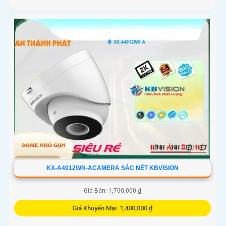
KX-A4012WN-ACAMERA SẮC NÉT KBVISION
Giá Bán: 1,700,000 ₫
Giá Khuyến Mại: 1,400,000 ₫