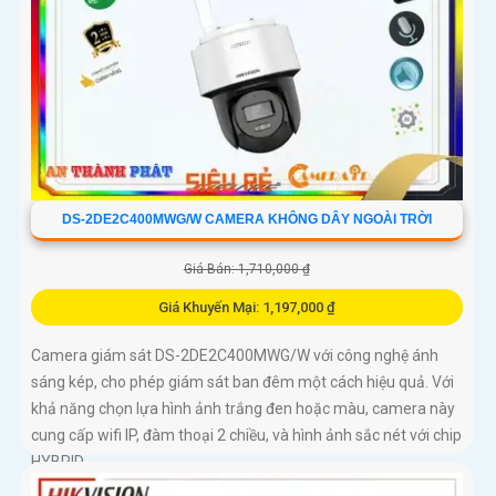
DS-2DE2C400MWG/W CAMERA KHÔNG DÂY NGOÀI TRỜI
Giá Bán: 1,710,000 ₫
Giá Khuyến Mại: 1,197,000 ₫
Camera giám sát DS-2DE2C400MWG/W với công nghệ ánh
sáng kép, cho phép giám sát ban đêm một cách hiệu quả. Với
khả năng chọn lựa hình ảnh trắng đen hoặc màu, camera này
cung cấp wifi IP, đàm thoại 2 chiều, và hình ảnh sắc nét với chip
HYBRID