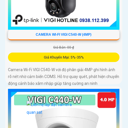
CAMERA WI-FI VIGI C540-W (4MP)
Giá Bán: 00 ₫
Giá Khuyến Mại: 5%-35%
Camera Wi-Fi VIGI C540-W với độ phân giải 4MP ghi hình ảnh
rõ nét nhờ cảm biến COMS. Hỗ trợ quay quét, phát hiện chuyển
động cảnh báo xâm nhập giúp tăng cường an ninh