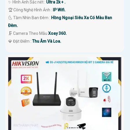
✨ Hình Ảnh Sắc nét :
Ultra 2k + .
🏆 Công Nghệ Hình Ảnh :
IP Wifi.
🌜 Tầm Nhìn Ban Đêm :
Hồng Ngoại Siêu Xa Có Màu Ban
Ðêm.
🗜️ Camera Theo Mẫu
Xoay 360.
️💎 Đặt Điểm :
Thu Âm Và Loa.