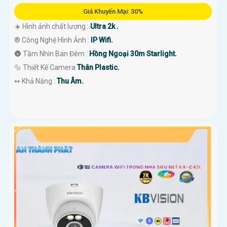
Giá Khuyến Mại: 30%
☀️ Hình ảnh chất lượng :
Ultra 2k .
®️ Công Nghệ Hình Ảnh :
IP Wifi.
🌚 Tầm Nhìn Ban Đêm :
Hồng Ngoại 30m Starlight.
🔩 Thiết Kế Camera
Thân Plastic.
️↭ Khả Năng :
Thu Âm.