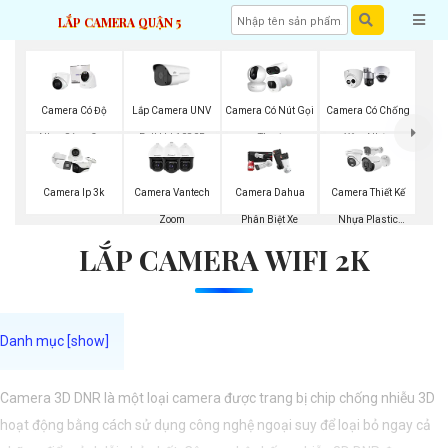
LẮP CAMERA QUẬN 5
Lắp Camera UNV
Camera Có Độ
Camera Có Nút Gọi
Camera Có Chống
Full Hd 1080P
Nhạy Sáng Cao
Thoại
Xâm Nhập
Kbvision
Kbvision
Camera Ip 3k
Camera Vantech
Camera Dahua
Camera Thiết Kế
Zoom
Phân Biệt Xe
Nhựa Plastic
LẮP CAMERA WIFI 2K
Vantech
Camera 3D DNR là một loại camera được trang bị chip chống nhiễu 3D
hoạt động bằng cách sử dụng công nghệ ngoại suy để loại bỏ ngay cả