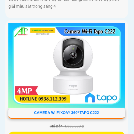
giải màu sắt trong sáng 4
CAMERA WI-FI XOAY 360º TAPO C222
Giá Bán: 1,300,000 ₫