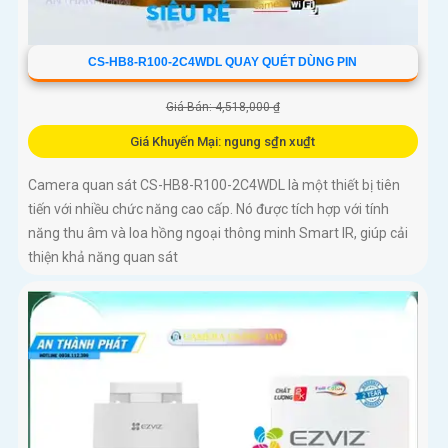
CS-HB8-R100-2C4WDL QUAY QUÉT DÙNG PIN
Giá Bán: 4,518,000 ₫
Giá Khuyến Mại: ngung s₫n xu₫t
Camera quan sát CS-HB8-R100-2C4WDL là một thiết bị tiên
tiến với nhiều chức năng cao cấp. Nó được tích hợp với tính
năng thu âm và loa hồng ngoại thông minh Smart IR, giúp cải
thiện khả năng quan sát