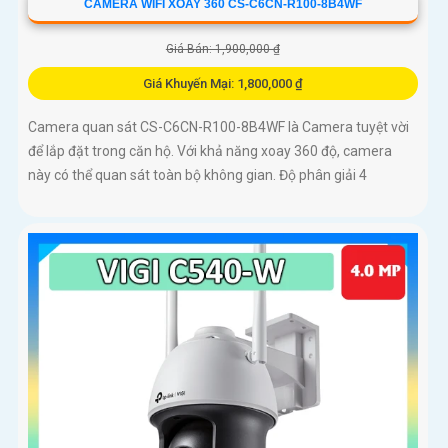
CAMERA WIFI XOAY 360 CS-C6CN-R100-8B4WF
Giá Bán: 1,900,000 ₫
Giá Khuyến Mại: 1,800,000 ₫
Camera quan sát CS-C6CN-R100-8B4WF là Camera tuyệt vời
để lắp đặt trong căn hộ. Với khả năng xoay 360 độ, camera
này có thể quan sát toàn bộ không gian. Độ phân giải 4