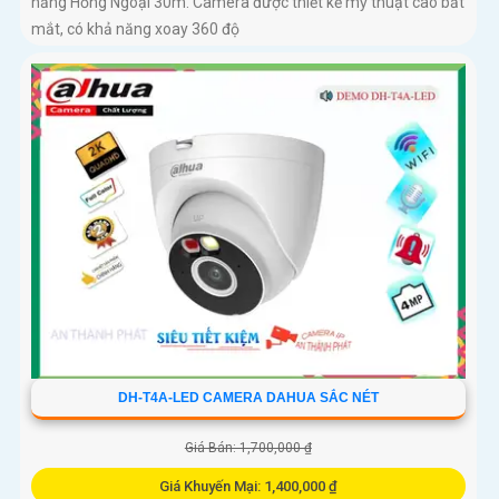
năng Hồng Ngoại 30m. Camera được thiết kế mỹ thuật cao bắt
mắt, có khả năng xoay 360 độ
DH-T4A-LED CAMERA DAHUA SẮC NÉT
Giá Bán: 1,700,000 ₫
Giá Khuyến Mại: 1,400,000 ₫