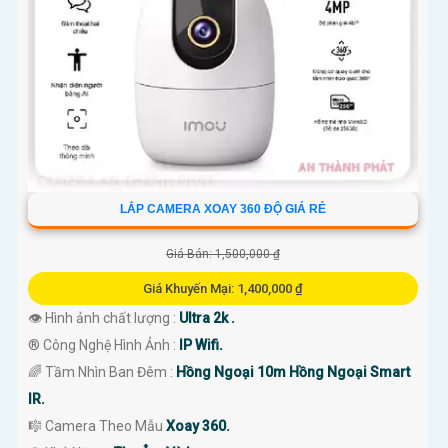
LẮP CAMERA XOAY 360 ĐỘ GIÁ RẺ
Giá Bán: 1,500,000 ₫
Giá Khuyến Mại: 1,400,000 ₫
👁 Hình ảnh chất lượng :
Ultra 2k .
®️ Công Nghệ Hình Ảnh :
IP Wifi.
🌈 Tầm Nhìn Ban Đêm :
Hồng Ngoại 10m Hồng Ngoại Smart
IR.
🎼️ Camera Theo Mẫu
Xoay 360.