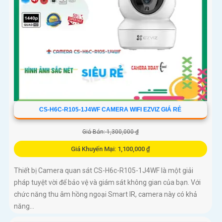
CS-H6C-R105-1J4WF CAMERA WIFI EZVIZ GIÁ RẺ
Giá Bán: 1,300,000 ₫
Giá Khuyến Mại: 1,100,000 ₫
Thiết bị Camera quan sát CS-H6c-R105-1J4WF là một giải
pháp tuyệt vời để bảo vệ và giám sát không gian của bạn. Với
chức năng thu âm hồng ngoại Smart IR, camera này có khả
năng...