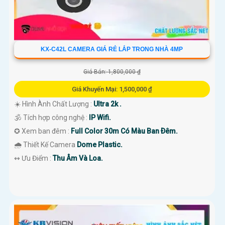
KX-C42L CAMERA GIÁ RẺ LẮP TRONG NHÀ 4MP
Giá Bán: 1,800,000 ₫
Giá Khuyến Mại: 1,500,000 ₫
☀️ Hình Ành Chất Lượng :
Ultra 2k .
🕉️ Tích hợp công nghệ :
IP Wifi.
✪ Xem ban đêm :
Full Color 30m Có Màu Ban Ðêm.
🌧️ Thiết Kế Camera
Dome Plastic.
️↭ Ưu Điểm :
Thu Âm Và Loa.