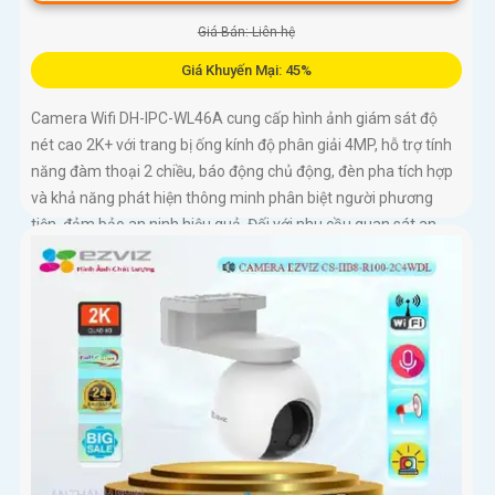
Giá Bán: Liên hệ
Giá Khuyến Mại: 45%
Camera Wifi DH-IPC-WL46A cung cấp hình ảnh giám sát độ
nét cao 2K+ với trang bị ống kính độ phân giải 4MP, hỗ trợ tính
năng đàm thoại 2 chiều, báo động chủ động, đèn pha tích hợp
và khả năng phát hiện thông minh phân biệt người phương
tiện, đảm bảo an ninh hiệu quả. Đối với nhu cầu quan sát an
ninh ngoài trời thì camera Dahua DH-IPC-WL46A chính là sự
lựa chọn vô cùng phù hợpCamera an ninh không dây DH-IPC-
WL46A là lựa chọn lý tưởng để bảo vệ ngôi nhà hoặc văn
phòng của bạn