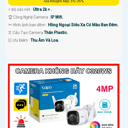
Giá Khuyến Mại: 5%-35%
️⚡ Độ sắc nét :
Ultra 2k + .
🏆 Công Nghệ Camera :
IP Wifi.
🔦 Hình ảnh ban đêm :
Hồng Ngoại Siêu Xa Có Màu Ban Ðêm.
♊ Cấu Tạo Camera
Thân Plastic.
️🆑 Ưu Điểm :
Thu Âm Và Loa.