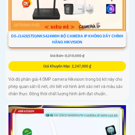
DS-J142I(STD)/NKS424W0H BỘ CAMERA IP KHÔNG DÂY CHÍNH
HÃNG HIKVISION
Giá Bán: 3,210,000 ₫
Giá Khuyến Mại: 2,247,000 ₫
Với độ phân giải 4.0MP camera Hikvision trong bộ kit này cho
phép quan sát rõ nét, chi tiết với hình ảnh sắc nét và màu sắc
chân thực. Đồng thời chất lượng hình ảnh đạt chuẩn...