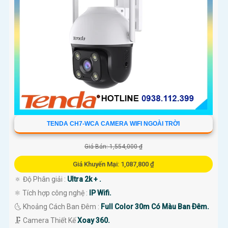
TENDA CH7-WCA CAMERA WIFI NGOÀI TRỜI
Giá Bán: 1,554,000 ₫
Giá Khuyến Mại: 1,087,800 ₫
🔅 Độ Phân giải :
Ultra 2k + .
⚛️ Tích hợp công nghệ :
IP Wifi.
🌜 Khoảng Cách Ban Đêm :
Full Color 30m Có Màu Ban Ðêm.
🗜️ Camera Thiết Kế
Xoay 360.