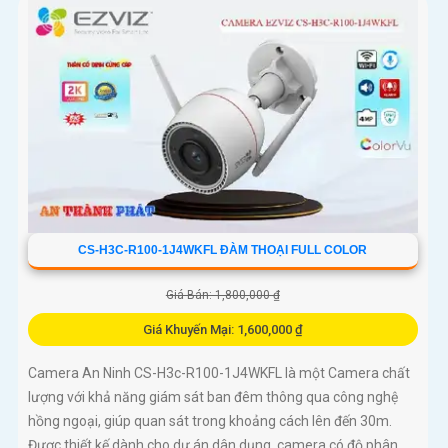
CS-H3C-R100-1J4WKFL ĐÀM THOẠI FULL COLOR
Giá Bán: 1,800,000 ₫
Giá Khuyến Mại: 1,600,000 ₫
Camera An Ninh CS-H3c-R100-1J4WKFL là một Camera chất
lượng với khả năng giám sát ban đêm thông qua công nghệ
hồng ngoại, giúp quan sát trong khoảng cách lên đến 30m.
Được thiết kế dành cho dự án dân dụng, camera có độ phân