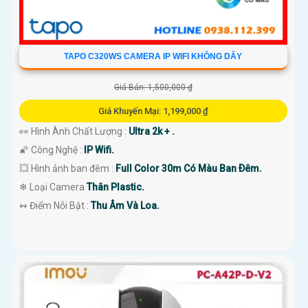
TAPO C320WS CAMERA IP WIFI KHÔNG DÂY
Giá Bán: 1,500,000 ₫
Giá Khuyến Mại: 1,199,000 ₫
👀 Hình Ành Chất Lượng :
Ultra 2k + .
🌠 Công Nghệ :
IP Wifi.
💥 Hình ảnh ban đêm :
Full Color 30m Có Màu Ban Ðêm.
❄ Loại Camera
Thân Plastic.
️↭ Điểm Nỗi Bật :
Thu Âm Và Loa.