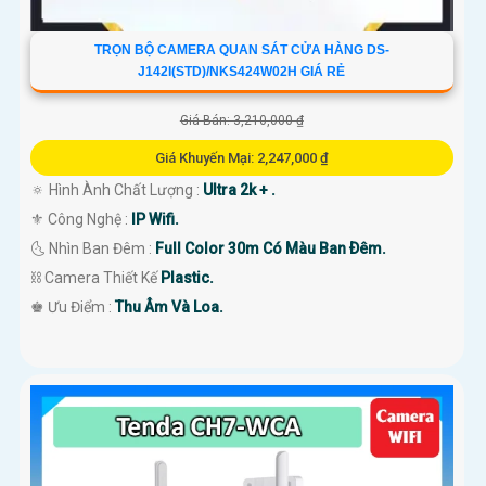
TRỌN BỘ CAMERA QUAN SÁT CỬA HÀNG DS-
J142I(STD)/NKS424W02H GIÁ RẺ
Giá Bán: 3,210,000 ₫
Giá Khuyến Mại: 2,247,000 ₫
🔅 Hình Ành Chất Lượng :
Ultra 2k + .
⚜️ Công Nghệ :
IP Wifi.
🌜 Nhìn Ban Đêm :
Full Color 30m Có Màu Ban Ðêm.
⛓ Camera Thiết Kế
Plastic.
️♚ Ưu Điểm :
Thu Âm Và Loa.