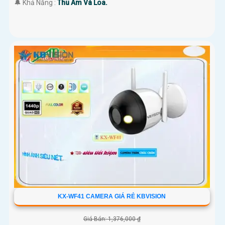
️🔔 Khả Năng :
Thu Âm Và Loa.
KX-WF41 CAMERA GIÁ RẺ KBVISION
Giá Bán: 1,376,000 ₫