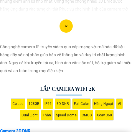
những điểm ảnh lỗi nhỏ nhất. Công nghệ chống nhiễu 3D DNR được
hãng ứng dụng vào từng chi tiết Phục vụ cho hình ảnh của camera trở
nên sắc nét, rõ ràng và không bị ảnh hưởng bởi nhiễu hạt.
Với tính năng chống nhiễu 3D DNR camera sẽ giúp bạn quan sát được
hình ảnh chất lượng cao, đặc biệt trong các điều kiện ánh sáng yếu hoặc
độ nhiễu cao. Với Những Trang bị cao cấp làm cho việc giám sát, quan
Công nghệ camera IP truyền video qua cáp mạng với mã hóa dữ liệu
sát trở nên dễ dàng và chính xác hơn.
bằng dãy số nhị phân giúp bảo vệ thông tin và duy trì chất lượng hình
ảnh. Ngay cả khi truyền tải xa, hình ảnh vẫn sắc nét, hỗ trợ giám sát hiệu
quả và an toàn trong mọi điều kiện.
LẮP CAMERA WIFI 2K
Có Led
128GB
IP66
3D DNR
Full Color
Hồng Ngoại
AI
Dual Light
Thân
Speed Dome
CMOS
Xoay 360
'
Camera 3D DNR