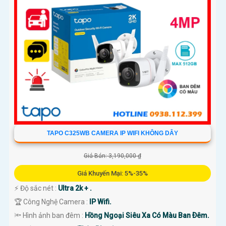
TAPO C325WB CAMERA IP WIFI KHÔNG DÂY
Giá Bán: 3,190,000 ₫
Giá Khuyến Mại: 5%-35%
️⚡ Độ sắc nét :
Ultra 2k + .
🏆 Công Nghệ Camera :
IP Wifi.
🔦 Hình ảnh ban đêm :
Hồng Ngoại Siêu Xa Có Màu Ban Ðêm.