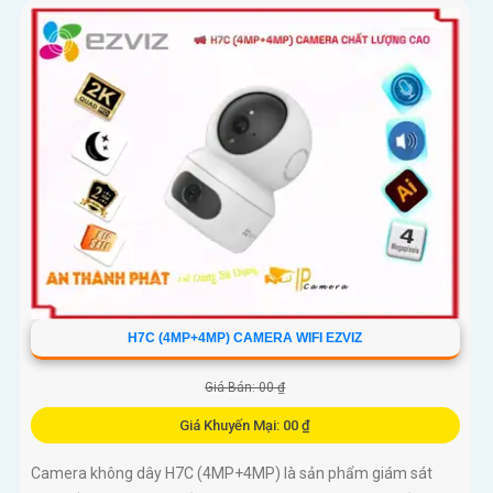
H7C (4MP+4MP) CAMERA WIFI EZVIZ
Giá Bán: 00 ₫
Giá Khuyến Mại: 00 ₫
Camera không dây H7C (4MP+4MP) là sản phẩm giám sát