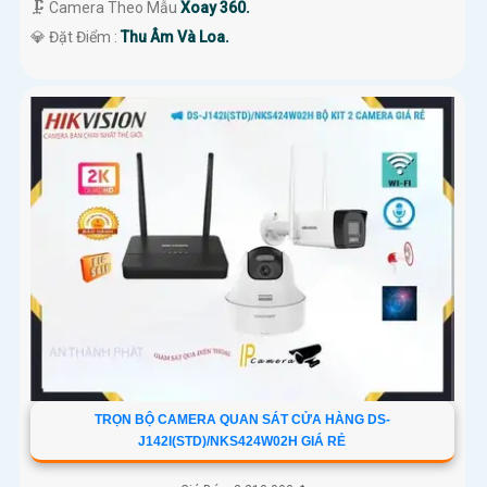
🗜️ Camera Theo Mẫu
Xoay 360.
️💎 Đặt Điểm :
Thu Âm Và Loa.
TRỌN BỘ CAMERA QUAN SÁT CỬA HÀNG DS-
J142I(STD)/NKS424W02H GIÁ RẺ