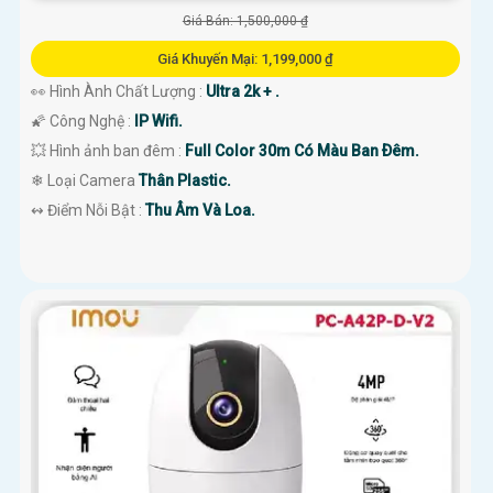
Giá Bán: 1,500,000 ₫
Giá Khuyến Mại: 1,199,000 ₫
👀 Hình Ành Chất Lượng :
Ultra 2k + .
🌠 Công Nghệ :
IP Wifi.
💥 Hình ảnh ban đêm :
Full Color 30m Có Màu Ban Ðêm.
❄ Loại Camera
Thân Plastic.
️↭ Điểm Nỗi Bật :
Thu Âm Và Loa.