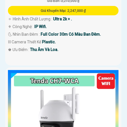
Giá Bán: 3,210,000 ₫
Giá Khuyến Mại: 2,247,000 ₫
🔅 Hình Ành Chất Lượng :
Ultra 2k + .
⚜️ Công Nghệ :
IP Wifi.
🌜 Nhìn Ban Đêm :
Full Color 30m Có Màu Ban Ðêm.
⛓ Camera Thiết Kế
Plastic.
️♚ Ưu Điểm :
Thu Âm Và Loa.