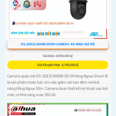
DS-2DE2C400IW-DE/W CAMERA AN NINH GIÁ RẺ
Giá Bán: 4,950,000 ₫
Giá Khuyến Mại: 4,100,000 ₫
Camera quan sát DS-2DE2C400IW-DE/W Hồng Ngoại Smart IR
là sản phẩm hoàn hảo cho việc giám sát ban đêm với khả
năng Hồng Ngoại 30m. Camera được thiết kế mỹ thuật cao bắt
mắt, có khả năng xoay 360 độ