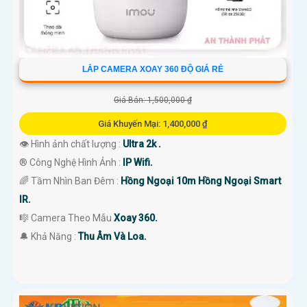
LẮP CAMERA XOAY 360 ĐỘ GIÁ RẺ
Giá Bán: 1,500,000 ₫
Giá Khuyến Mại: 1,400,000 ₫
👁 Hình ảnh chất lượng :
Ultra 2k .
®️ Công Nghệ Hình Ảnh :
IP Wifi.
🌈 Tầm Nhìn Ban Đêm :
Hồng Ngoại 10m Hồng Ngoại Smart
IR.
🎼️ Camera Theo Mẫu
Xoay 360.
️🔔 Khả Năng :
Thu Âm Và Loa.