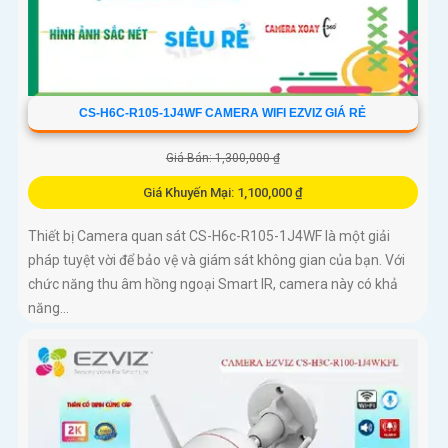
CS-H6C-R105-1J4WF CAMERA WIFI EZVIZ GIÁ RẺ
Giá Bán: 1,300,000 ₫
Giá Khuyến Mại: 1,100,000 ₫
Thiết bị Camera quan sát CS-H6c-R105-1J4WF là một giải
pháp tuyệt vời để bảo vệ và giám sát không gian của bạn. Với
chức năng thu âm hồng ngoại Smart IR, camera này có khả
năng...