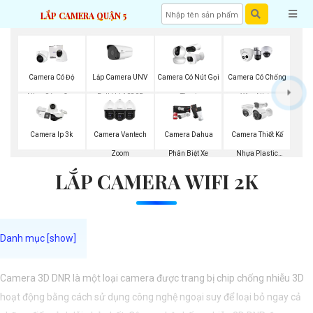
LẮP CAMERA QUẬN 5
Lắp Camera UNV
Camera Có Độ
Camera Có Nút Gọi
Camera Có Chống
Full Hd 1080P
Nhạy Sáng Cao
Thoại
Xâm Nhập
Kbvision
Kbvision
Camera Ip 3k
Camera Vantech
Camera Dahua
Camera Thiết Kế
Zoom
Phân Biệt Xe
Nhựa Plastic
LẮP CAMERA WIFI 2K
Vantech
Camera 3D DNR là một loại camera được trang bị chip chống nhiễu 3D
hoạt động bằng cách sử dụng công nghệ ngoại suy để loại bỏ ngay cả