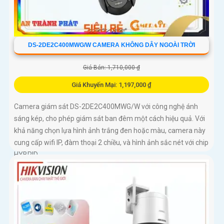
DS-2DE2C400MWG/W CAMERA KHÔNG DÂY NGOÀI TRỜI
Giá Bán: 1,710,000 ₫
Giá Khuyến Mại: 1,197,000 ₫
Camera giám sát DS-2DE2C400MWG/W với công nghệ ánh
sáng kép, cho phép giám sát ban đêm một cách hiệu quả. Với
khả năng chọn lựa hình ảnh trắng đen hoặc màu, camera này
cung cấp wifi IP, đàm thoại 2 chiều, và hình ảnh sắc nét với chip
HYBRID