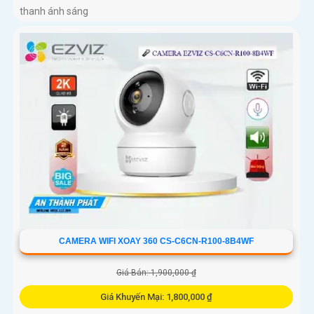
thanh ánh sáng
CAMERA WIFI XOAY 360 CS-C6CN-R100-8B4WF
Giá Bán: 1,900,000 ₫
Giá Khuyến Mại: 1,800,000 ₫