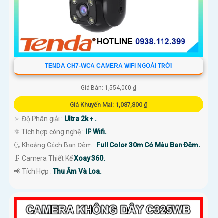
TENDA CH7-WCA CAMERA WIFI NGOÀI TRỜI
Giá Bán: 1,554,000 ₫
Giá Khuyến Mại: 1,087,800 ₫
🔅 Độ Phân giải :
Ultra 2k + .
⚛️ Tích hợp công nghệ :
IP Wifi.
🌜 Khoảng Cách Ban Đêm :
Full Color 30m Có Màu Ban Ðêm.
🗜️ Camera Thiết Kế
Xoay 360.
️📢 Tích Hợp :
Thu Âm Và Loa.