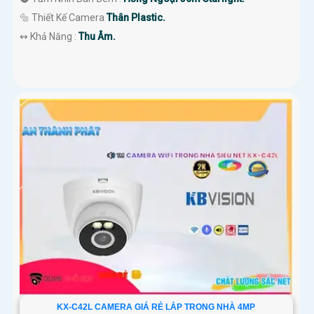
🔩 Thiết Kế Camera
Thân Plastic.
️↭ Khả Năng :
Thu Âm.
KX-C42L CAMERA GIÁ RẺ LẮP TRONG NHÀ 4MP