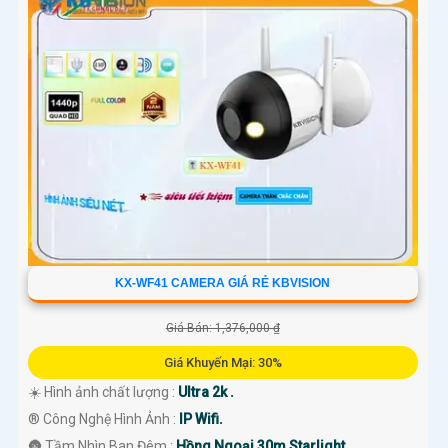
KX-WF41 CAMERA GIÁ RẺ KBVISION
Giá Bán: 1,376,000 ₫
Giá Khuyến Mại: 30%
☀️ Hình ảnh chất lượng :
Ultra 2k .
®️ Công Nghệ Hình Ảnh :
IP Wifi.
🌚 Tầm Nhìn Ban Đêm :
Hồng Ngoại 30m Starlight.