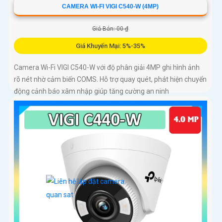
CAMERA WI-FI VIGI C540-W (4MP)
Giá Bán: 00 ₫
Giá Khuyến Mại: 5%-35%
Camera Wi-Fi VIGI C540-W với độ phân giải 4MP ghi hình ảnh
rõ nét nhờ cảm biến COMS. Hỗ trợ quay quét, phát hiện chuyển
động cảnh báo xâm nhập giúp tăng cường an ninh