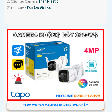
♊ Cấu Tạo Camera
Thân Plastic.
️🆑 Ưu Điểm :
Thu Âm Và Loa.
TAPO C320WS CAMERA IP WIFI KHÔNG DÂY