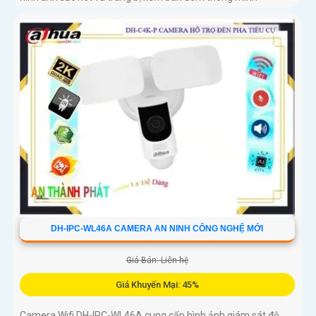
DH-IPC-WL46A CAMERA AN NINH CÔNG NGHỆ MỚI
Giá Bán: Liên hệ
Giá Khuyến Mại: 45%
Camera Wifi DH-IPC-WL46A cung cấp hình ảnh giám sát độ