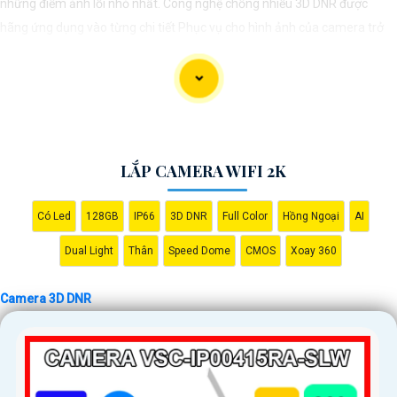
những điểm ảnh lỗi nhỏ nhất. Công nghệ chống nhiễu 3D DNR được
hãng ứng dụng vào từng chi tiết Phục vụ cho hình ảnh của camera trở
nên sắc nét, rõ ràng và không bị ảnh hưởng bởi nhiễu hạt.
Với tính năng chống nhiễu 3D DNR camera sẽ giúp bạn quan sát được
hình ảnh chất lượng cao, đặc biệt trong các điều kiện ánh sáng yếu hoặc
độ nhiễu cao. Với Những Trang bị cao cấp làm cho việc giám sát, quan
sát trở nên dễ dàng và chính xác hơn.
LẮP CAMERA WIFI 2K
Có Led
128GB
IP66
3D DNR
Full Color
Hồng Ngoại
AI
Dual Light
Thân
Speed Dome
CMOS
Xoay 360
Camera 3D DNR
'