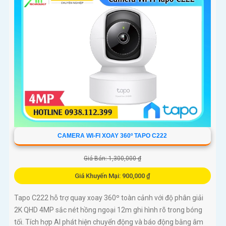
CAMERA WI-FI XOAY 360º TAPO C222
Giá Bán: 1,300,000 ₫
Giá Khuyến Mại: 900,000 ₫
Tapo C222 hỗ trợ quay xoay 360º toàn cảnh với độ phân giải
2K QHD 4MP sắc nét hồng ngoại 12m ghi hình rõ trong bóng
tối. Tích hợp AI phát hiện chuyển động và báo động bằng âm