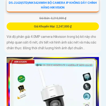
DS-J142I(STD)/NKS424W0H BỘ CAMERA IP KHÔNG DÂY CHÍNH
HÃNG HIKVISION
Giá Bán: 3,210,000 ₫
Giá Khuyến Mại: 2,247,000 ₫
Với độ phân giải 4.0MP camera Hikvision trong bộ kit này cho
phép quan sát rõ nét, chi tiết với hình ảnh sắc nét và màu sắc
chân thực. Đồng thời chất lượng hình ảnh đạt chuẩn...