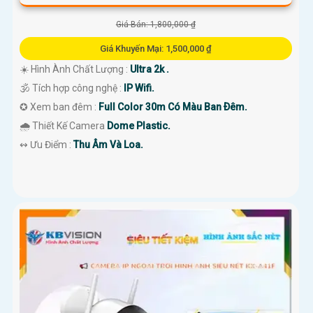
Giá Bán: 1,800,000 ₫
Giá Khuyến Mại: 1,500,000 ₫
☀️ Hình Ành Chất Lượng :
Ultra 2k .
🕉️ Tích hợp công nghệ :
IP Wifi.
✪ Xem ban đêm :
Full Color 30m Có Màu Ban Ðêm.
🌧️ Thiết Kế Camera
Dome Plastic.
️↭ Ưu Điểm :
Thu Âm Và Loa.