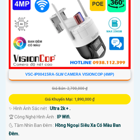
VSC-IP00415RA-SLW CAMERA VISIONCOP (4MP)
Giá Bán: 2,700,000 ₫
Giá Khuyến Mại: 1,890,000 ₫
✨ Hình Ảnh Sắc nét :
Ultra 2k + .
🏆 Công Nghệ Hình Ảnh :
IP Wifi.
🌜 Tầm Nhìn Ban Đêm :
Hồng Ngoại Siêu Xa Có Màu Ban
Ðêm.