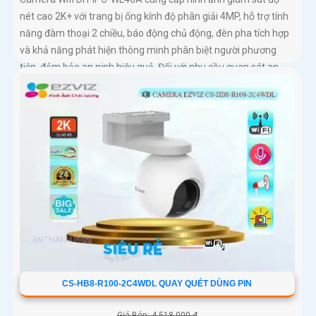
nét cao 2K+ với trang bị ống kính độ phân giải 4MP, hỗ trợ tính
năng đàm thoại 2 chiều, báo động chủ động, đèn pha tích hợp
và khả năng phát hiện thông minh phân biệt người phương
tiện, đảm bảo an ninh hiệu quả. Đối với nhu cầu quan sát an
ninh ngoài trời thì camera Dahua DH-IPC-WL46A chính là sự
lựa chọn vô cùng phù hợpCamera an ninh không dây DH-IPC-
WL46A là lựa chọn lý tưởng để bảo vệ ngôi nhà hoặc văn
phòng của bạn
CS-HB8-R100-2C4WDL QUAY QUÉT DÙNG PIN
Giá Bán: 4,518,000 ₫