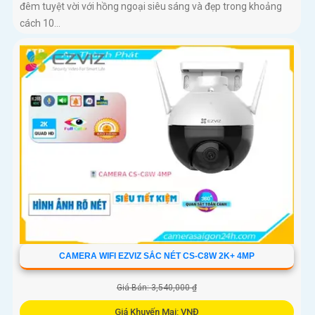
đêm tuyệt vời với hồng ngoại siêu sáng và đẹp trong khoảng
cách 10...
CAMERA WIFI EZVIZ SẮC NÉT CS-C8W 2K+ 4MP
Giá Bán: 3,540,000 ₫
Giá Khuyến Mại: VNĐ