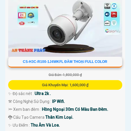
CS-H3C-R100-1J4WKFL ĐÀM THOẠI FULL COLOR
Giá Bán: 1,800,000 ₫
Giá Khuyến Mại: 1,600,000 ₫
✨ Độ sắc nét :
Ultra 2k .
⚒ Công Nghệ Sử Dụng :
IP Wifi.
🔦 Xem ban đêm :
Hồng Ngoại 30m Có Màu Ban Đêm.
🐉️ Cấu Tạo Camera
Thân Kim Loại.
️✨ Ưu Điểm :
Thu Âm Và Loa.