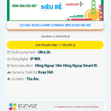
CS-H6C-R105-1J4WF CAMERA WIFI EZVIZ GIÁ RẺ
Giá Bán: 1,300,000 ₫
Giá Khuyến Mại: 1,100,000 ₫
🦉 Chất lượng hình :
Ultra 2k .
👍 Công Nghệ :
IP Wifi.
❂ Xem ban đêm :
Hồng Ngoại 10m Hồng Ngoại Smart IR.
🌧️ Camera Thiết Kế
Xoay 360.
️🔔 Ưu Điểm :
Thu Âm.