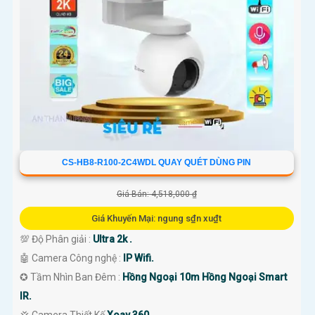
CS-HB8-R100-2C4WDL QUAY QUÉT DÙNG PIN
Giá Bán: 4,518,000 ₫
Giá Khuyến Mại: ngung s₫n xu₫t
💯 Độ Phân giải :
Ultra 2k .
🤖️ Camera Công nghệ :
IP Wifi.
✪ Tầm Nhìn Ban Đêm :
Hồng Ngoại 10m Hồng Ngoại Smart
IR.