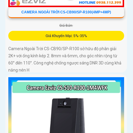
CAMERA NGOÀI TRỜI CS-CB90/SP-R100(4MP+4MP)
Giá Bán:
Giá Khuyến Mại: 5%-35%
Camera Ngoài Trời CS-CB90/SP-R100 sở hữu độ phân giải
2K+ với ống kính kép 2. 8mm và 6mm, cho góc nhìn rộng từ
60° đến 110°. Công nghệ chống ngược sáng DNR 3D cùng khả
năng nén H