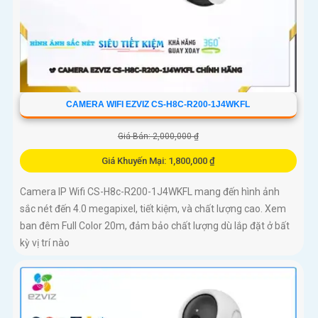
CAMERA WIFI EZVIZ CS-H8C-R200-1J4WKFL
Giá Bán: 2,000,000 ₫
Giá Khuyến Mại: 1,800,000 ₫
Camera IP Wifi CS-H8c-R200-1J4WKFL mang đến hình ảnh
sắc nét đến 4.0 megapixel, tiết kiệm, và chất lượng cao. Xem
ban đêm Full Color 20m, đảm bảo chất lượng dù lắp đặt ở bất
kỳ vị trí nào