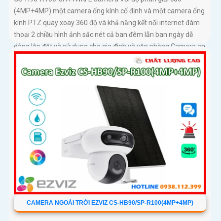
(4MP+4MP) một camera ống kính cố định và một camera ống
kính PTZ quay xoay 360 độ và khả năng kết nối internet đàm
thoại 2 chiều hình ảnh sắc nét cả ban đêm lẫn ban ngày dễ
dàng lắp đặt và sử dụng cho gia đình và văn phòng Camera an
ninh không dây CS-H90-R100-8H44WKFL mang đến sự an
toàn và tiện lợi.
CAMERA NGOÀI TRỜI EZVIZ CS-HB90/SP-R100(4MP+4MP)