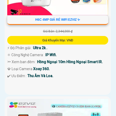
H6C 4MP GIÁ RẺ WIFI EZVIZ ✨
Giá Bán: 2,344,000 ₫
Giá Khuyến Mại: VNĐ
️⚡ Độ Phân giải :
Ultra 2k .
⚛️ Công Nghệ Camera :
IP Wifi.
🔦 Xem ban đêm :
Hồng Ngoại 10m Hồng Ngoại Smart IR.
💎 Loại Camera
Xoay 360.
️✔️ Ưu Điểm :
Thu Âm Và Loa.