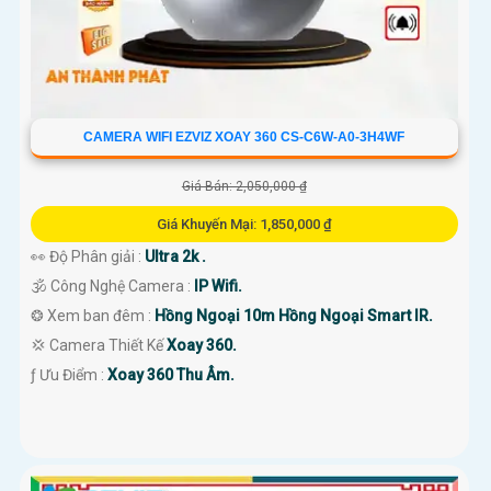
CAMERA WIFI EZVIZ XOAY 360 CS-C6W-A0-3H4WF
Giá Bán: 2,050,000 ₫
Giá Khuyến Mại: 1,850,000 ₫
👀 Độ Phân giải :
Ultra 2k .
🕉️ Công Nghệ Camera :
IP Wifi.
❂ Xem ban đêm :
Hồng Ngoại 10m Hồng Ngoại Smart IR.
💢 Camera Thiết Kế
Xoay 360.
️ƒ Ưu Điểm :
Xoay 360 Thu Âm.