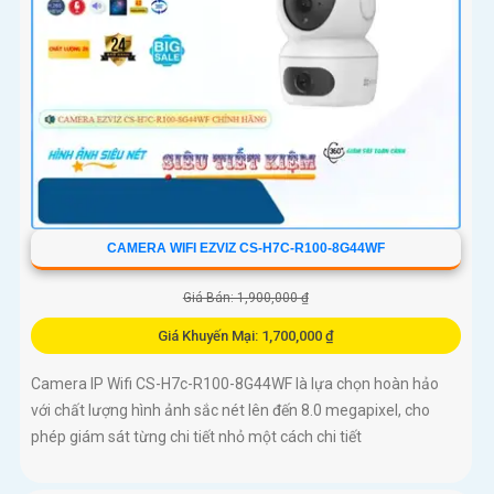
CAMERA WIFI EZVIZ CS-H7C-R100-8G44WF
Giá Bán: 1,900,000 ₫
Giá Khuyến Mại: 1,700,000 ₫
Camera IP Wifi CS-H7c-R100-8G44WF là lựa chọn hoàn hảo
với chất lượng hình ảnh sắc nét lên đến 8.0 megapixel, cho
phép giám sát từng chi tiết nhỏ một cách chi tiết