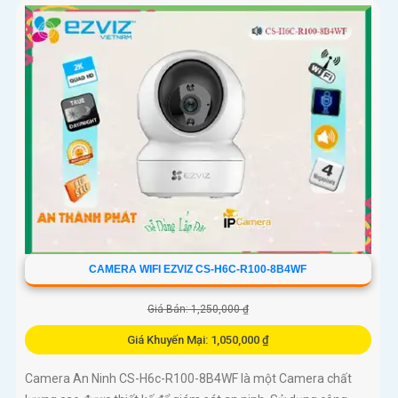
CAMERA WIFI EZVIZ CS-H6C-R100-8B4WF
Giá Bán: 1,250,000 ₫
Giá Khuyến Mại: 1,050,000 ₫
Camera An Ninh CS-H6c-R100-8B4WF là một Camera chất