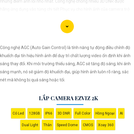
những điểm ảnh lỗi nhỏ nhất. Công nghệ chống nhiễu 3D DNR được
hãng ứng dụng vào từng chi tiết Phục vụ cho hình ảnh của camera trở
nên sắc nét, rõ ràng và không bị ảnh hưởng bởi nhiễu hạt.
Với tính năng chống nhiễu 3D DNR camera sẽ giúp bạn quan sát được
hình ảnh chất lượng cao, đặc biệt trong các điều kiện ánh sáng yếu hoặc
độ nhiễu cao. Với Những Trang bị cao cấp làm cho việc giám sát, quan
Công nghệ AGC (Auto Gain Control) là tính năng tự động điều chỉnh độ
sát trở nên dễ dàng và chính xác hơn.
khuếch đại tín hiệu hình ảnh để duy trì chất lượng video ổn định khi ánh
sáng thay đổi. Khi môi trường thiếu sáng, AGC sẽ tăng độ sáng; khi ánh
sáng mạnh, nó sẽ giảm độ khuếch đại, giúp hình ảnh luôn rõ ràng, sắc
nét mà không bị quá sáng hoặc tối.
LẮP CAMERA EZVIZ 2K
Có Led
128GB
IP66
3D DNR
Full Color
Hồng Ngoại
AI
'
Dual Light
Thân
Speed Dome
CMOS
Xoay 360