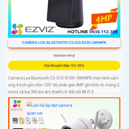
CAMERA LOA BLUETOOTH CS-S10-R100-1M4WFK
Giá Bán: 00 ₫
Giá Khuyến Mại: 5%-35%
Camera Loa Bluetooth CS-S10-R100-1M4WFK màn hình cảm
ứng 4 inch góc nhìn 100° độ phân giải 4MP ghi hình rõ, mảng 2
micrô và loa 3W cho âm thanh rõ. Kết nối Wi-Fi 2