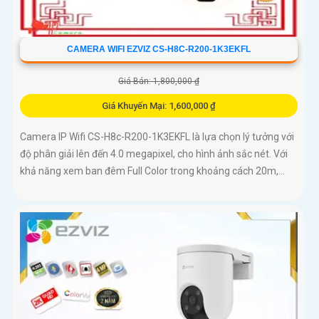
CAMERA WIFI EZVIZ CS-H8C-R200-1K3EKFL
Giá Bán: 1,800,000 ₫
Giá Khuyến Mại: 1,600,000 ₫
Camera IP Wifi CS-H8c-R200-1K3EKFL là lựa chọn lý tưởng với
độ phân giải lên đến 4.0 megapixel, cho hình ảnh sắc nét. Với
khả năng xem ban đêm Full Color trong khoảng cách 20m,...