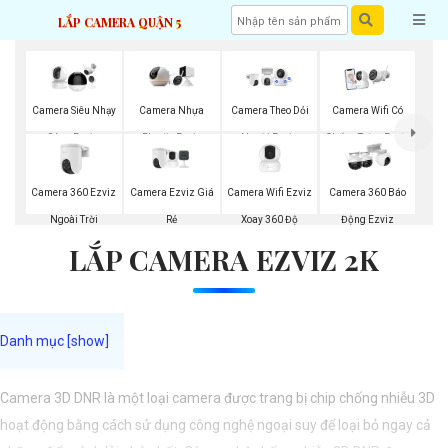
LẮP CAMERA QUẬN 5
Camera Siêu Nhạy
Camera Nhựa
Camera Theo Dỏi
Camera Wifi Có
Sáng Ezviz
Plastic Ezviz
Người Ezviz
Chống Trộm Ezviz
Camera 360 Ezviz
Camera Ezviz Giá
Camera Wifi Ezviz
Camera 360 Báo
Ngoài Trời
Rẻ
Xoay 360 Độ
Động Ezviz
LẮP CAMERA EZVIZ 2K
Camera 3D DNR là một loại camera được trang bị chip chống nhiễu 3D
hoạt động bằng cách sử dụng công nghệ ngoại suy để loại bỏ ngay cả