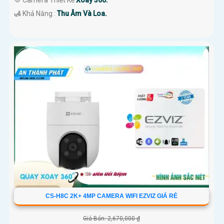
💢 Camera Thiết Kế
Xoay 360.
️🛃 Khả Năng :
Thu Âm Và Loa.
CS-H8C 2K+ 4MP CAMERA WIFI EZVIZ GIÁ RẺ
Giá Bán: 2,670,000 ₫