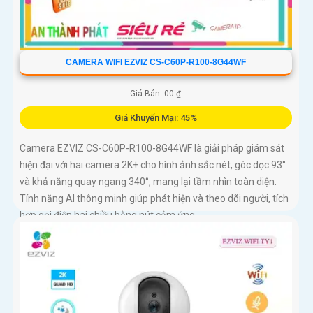
CAMERA WIFI EZVIZ CS-C60P-R100-8G44WF
Giá Bán: 00 ₫
Giá Khuyến Mại: 45%
Camera EZVIZ CS-C60P-R100-8G44WF là giải pháp giám sát
hiện đại với hai camera 2K+ cho hình ảnh sắc nét, góc dọc 93°
và khả năng quay ngang 340°, mang lại tầm nhìn toàn diện.
Tính năng AI thông minh giúp phát hiện và theo dõi người, tích
hợp gọi điện hai chiều bằng nút cảm ứng