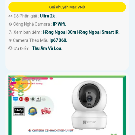
Giá Khuyến Mại: VNĐ
👀 Độ Phân giải :
Ultra 2k .
⚙ Công Nghệ Camera :
IP Wifi.
🌜 Xem ban đêm :
Hồng Ngoại 30m Hồng Ngoại Smart IR.
❄ Camera Theo Mẫu
Ip67 360.
️💮 Ưu Điểm :
Thu Âm Và Loa.