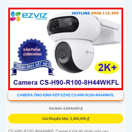
CAMERA ỐNG KÍNH KÉP EZVIZ CS-H90-R100-8H44WKFL
Giá Bán: 2,604,000 ₫
Giá Khuyến Mại: 2,400,000 ₫
CS-H90-R100-8H44WKFL Camera Với độ phân giải cao