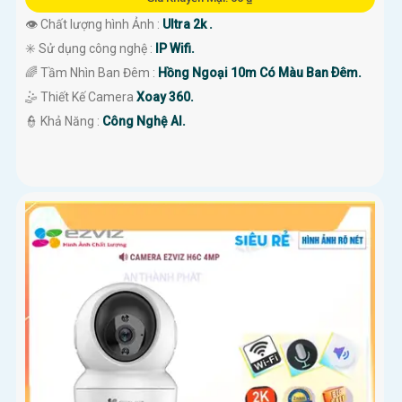
👁 Chất lượng hình Ảnh :
Ultra 2k .
✳️ Sử dụng công nghệ :
IP Wifi.
🌈 Tầm Nhìn Ban Đêm :
Hồng Ngoại 10m Có Màu Ban Ðêm.
🤹 Thiết Kế Camera
Xoay 360.
️👮 Khả Năng :
Công Nghệ AI.