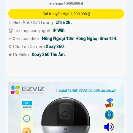
Giá Bán: 1,900,000 ₫
Giá Khuyến Mại: 1,800,000 ₫
🔅 Hình Ành Chất Lượng :
Ultra 2k .
🏆 Tích hợp công nghệ :
IP Wifi.
❈ Xem ban đêm :
Hồng Ngoại 10m Hồng Ngoại Smart IR.
♊ Cấu Tạo Camera
Xoay 360.
️♚ Ưu Điểm :
Xoay 360 Thu Âm.