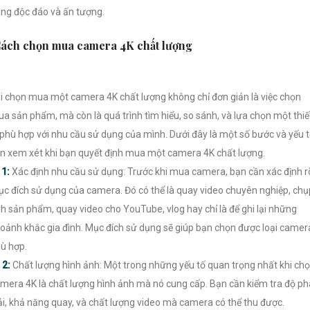
ng độc đáo và ấn tượng.
ách chọn mua camera 4K chất lượng
i chọn mua một camera 4K chất lượng không chỉ đơn giản là việc chọn
a sản phẩm, mà còn là quá trình tìm hiểu, so sánh, và lựa chọn một thiế
 phù hợp với nhu cầu sử dụng của mình. Dưới đây là một số bước và yếu 
n xem xét khi bạn quyết định mua một camera 4K chất lượng.

1:
Xác định nhu cầu sử dụng: Trước khi mua camera, bạn cần xác định r
c đích sử dụng của camera. Đó có thể là quay video chuyên nghiệp, chụ
h sản phẩm, quay video cho YouTube, vlog hay chỉ là để ghi lại những
oảnh khắc gia đình. Mục đích sử dụng sẽ giúp bạn chọn được loại camer
ù hợp.
️
2:
Chất lượng hình ảnh: Một trong những yếu tố quan trọng nhất khi ch
mera 4K là chất lượng hình ảnh mà nó cung cấp. Bạn cần kiểm tra độ p
ải, khả năng quay, và chất lượng video mà camera có thể thu được.