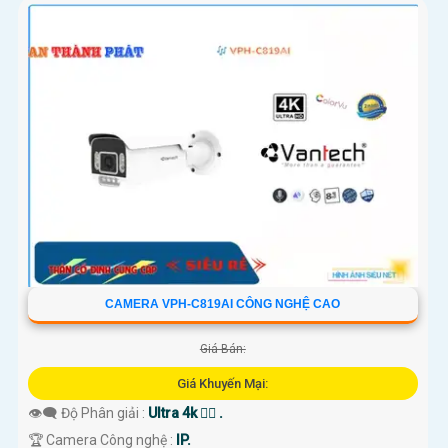
CAMERA VPH-C819AI CÔNG NGHỆ CAO
Giá Bán:
Giá Khuyến Mại:
👁️‍🗨 Độ Phân giải :
Ultra 4k 👍🏾 .
🏆 Camera Công nghệ :
IP.