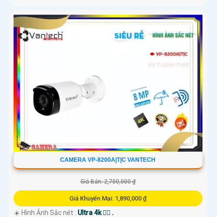
CAMERA VP-8200A|T|C VANTECH
Giá Bán: 2,700,000 ₫
Giá Khuyến Mại: 1,890,000 ₫
☀️ Hình Ảnh Sắc nét :
Ultra 4k 👍🏾 .