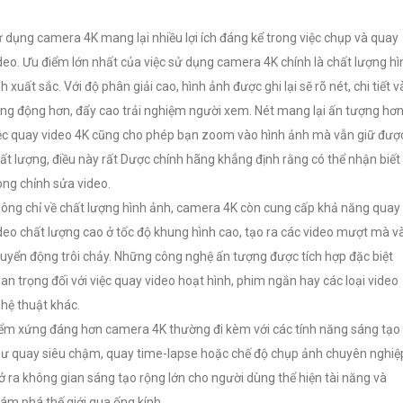
 dụng camera 4K mang lại nhiều lợi ích đáng kể trong việc chụp và quay
deo. Ưu điểm lớn nhất của việc sử dụng camera 4K chính là chất lượng hì
h xuất sắc. Với độ phân giải cao, hình ảnh được ghi lại sẽ rõ nét, chi tiết v
ng động hơn, đẩy cao trải nghiệm người xem. Nét mang lại ấn tượng hơ
ệc quay video 4K cũng cho phép bạn zoom vào hình ảnh mà vẫn giữ đượ
ất lượng, điều này rất Dược chính hãng khẳng định rằng có thể nhận biết
ong chỉnh sửa video.
ông chỉ về chất lượng hình ảnh, camera 4K còn cung cấp khả năng quay
deo chất lượng cao ở tốc độ khung hình cao, tạo ra các video mượt mà v
uyển động trôi chảy. Những công nghệ ấn tượng được tích hợp đặc biệt
an trọng đối với việc quay video hoạt hình, phim ngắn hay các loại video
hệ thuật khác.
ểm xứng đáng hơn camera 4K thường đi kèm với các tính năng sáng tạo
ư quay siêu chậm, quay time-lapse hoặc chế độ chụp ảnh chuyên nghiệ
 ra không gian sáng tạo rộng lớn cho người dùng thể hiện tài năng và
ám phá thế giới qua ống kính.