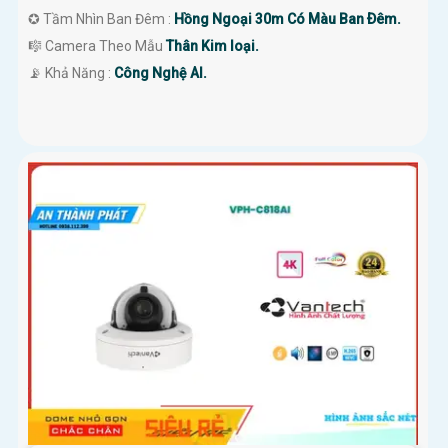
✪ Tầm Nhìn Ban Đêm :
Hồng Ngoại 30m Có Màu Ban Ðêm.
🎼️ Camera Theo Mẫu
Thân Kim loại.
️📡 Khả Năng :
Công Nghệ AI.