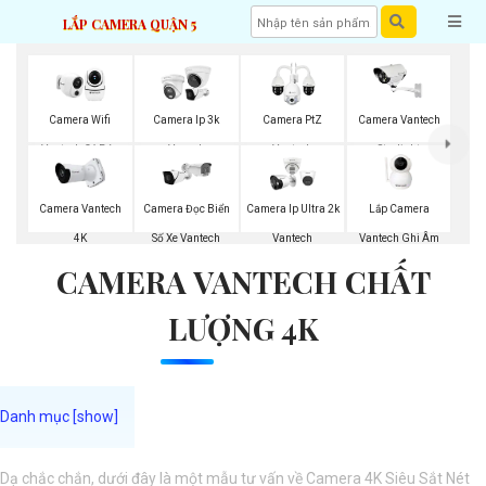
LẮP CAMERA QUẬN 5
Camera Wifi
Camera Ip 3k
Camera PtZ
Camera Vantech
Vantech Có Báo
Vanech
Vantech
Starlight
Động
Lắp Camera
Camera Vantech
Camera Đọc Biển
Camera Ip Ultra 2k
Vantech Ghi Âm
4K
Số Xe Vantech
Vantech
CAMERA VANTECH CHẤT
LƯỢNG 4K
Dạ chắc chắn, dưới đây là một mẫu tư vấn về Camera 4K Siêu Sắt Nét