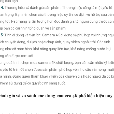
ng của bạn.
∰
4:
Thương hiệu và đánh giá sản phẩm: Thương hiệu cũng là một yếu tố
an trọng. Bạn nên chọn các thương hiệu uy tín, có dịch vụ hỗ trợ sau bán
ng tốt. Nét mang lại ấn tượng hơn đọc đánh giá từ người dùng trước cũ
úp bạn có cái nhìn tổng quan về sản phẩm.

5:
Tính di động và tiện ích: Camera 4K di động sẽ phù hợp với những ngư
ích chuyển động, du lịch hoặc chụp ảnh, quay video ngoài trời. Các tính
ng như cỡ màn hình, khả năng quay liên tục, khả năng chống nước, bụi
ng cần được xem xét.
ong quá trình chọn mua camera 4K chất lượng, bạn cần cân nhắc kỹ lưỡ
c yếu tố trên để chọn được sản phẩm phù hợp với nhu cầu và mong mu
a mình. Đừng quên tham khảo ý kiến của chuyên gia hoặc người đã có k
hiệm sử dụng để có quyết định sáng suốt.
ánh giá và so sánh các dòng camera 4K phổ biến hiện nay