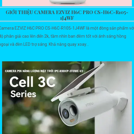
GIỚI THIỆU CAMERA EZVIZ H6C PRO CS-H6C-R105-
1J4WF
Camera EZVIZ H6C PRO CS-H6C-R105-1J4WF là một đòng sản phẩm vớ
độ phân giải cao lên đến 2k, tầm nhìn ban đêm tốt với ánh sáng hồng
ngoại và đèn LED trợ sáng. Khả năng quay xoay...