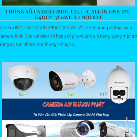
THÔNG SỐ CAMERA IMOU CELL 3C ALL IN ONE IPC-
K9DCP-3T0WE-V2 NỔI BẬT
Camera IMOU Cell 3C IPC-K9DCP-3T0WE-V2 là một trong những dòng
camera All In One với việc tích hợp sẵn pin và tấm pin năng lượng mặt trờ
trong bộ sản phẩm. Với những thông số...