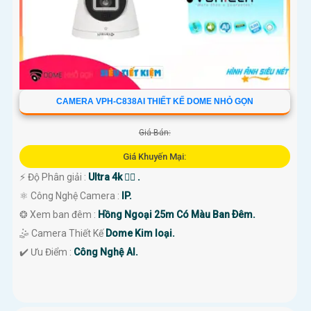
CAMERA VPH-C838AI THIẾT KẾ DOME NHỎ GỌN
Giá Bán:
Giá Khuyến Mại:
️⚡ Độ Phân giải :
Ultra 4k 👍🏾 .
⚛️ Công Nghệ Camera :
IP.
❂ Xem ban đêm :
Hồng Ngoại 25m Có Màu Ban Ðêm.
🤹 Camera Thiết Kế
Dome Kim loại.
️✔️ Ưu Điểm :
Công Nghệ AI.