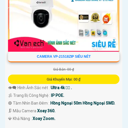
CAMERA VP-21518ZIP SIÊU NÉT
Giá Bán: 00 ₫
Giá Khuyến Mại: 00 ₫
👁️‍🗨 Hình Ảnh Sắc nét :
Ultra 4k 👍🏾 .
🕉️ Trang Bị Công Nghệ :
IP POE.
🔴 Tầm Nhìn Ban Đêm :
Hồng Ngoại 50m Hồng Ngoại SMD.
🗜️ Mẫu Camera
Xoay 360.
️💎 Khả Năng :
Xoay Zoom.