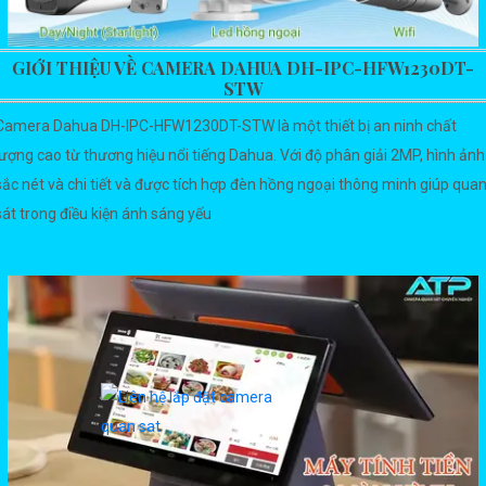
GIỚI THIỆU VỀ CAMERA DAHUA DH-IPC-HFW1230DT-
STW
Camera Dahua DH-IPC-HFW1230DT-STW là một thiết bị an ninh chất
lượng cao từ thương hiệu nổi tiếng Dahua. Với độ phân giải 2MP, hình ảnh
sắc nét và chi tiết và được tích hợp đèn hồng ngoại thông minh giúp qua
sát trong điều kiện ánh sáng yếu