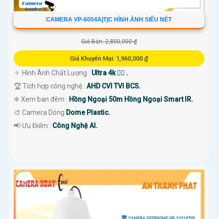
CAMERA VP-6004A|T|C HÌNH ẢNH SIÊU NÉT
Giá Bán: 2,800,000 ₫
Giá Khuyến Mại: 1,960,000 ₫
🔅 Hình Ành Chất Lượng :
Ultra 4k 👍🏾 .
🏆 Tích hợp công nghệ :
AHD CVI TVI BCS.
❈ Xem ban đêm :
Hồng Ngoại 50m Hồng Ngoại Smart IR.
🎨 Camera Dòng
Dome Plastic.
️📢 Ưu Điểm :
Công Nghệ AI.