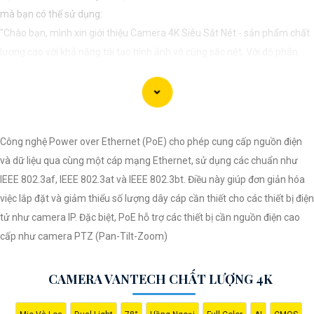
mà bạn có thể sử dụng:
"Chào bạn, mình xin giới thiệu Camera 4K Siêu Sắt Nét - sản phẩm chất
lượng cao với khả năng tái tạo hình ảnh vô cùng sắc nét. Với độ phân
giải 4K, Camera này sẽ giúp bạn quan sát mọi chi tiết với chất lượng hình
ảnh tuyệt vời. Đồng thời, tính năng Siêu Sắt Nét giúp bạn ghi lại mọi
khoảnh khắc một cách rõ ràng và chi tiết nhất. Hãy trải nghiệm sự chân
thật và sống động với Camera 4K Siêu Sắt Nét này ngay hôm nay!"
Công nghệ Power over Ethernet (PoE) cho phép cung cấp nguồn điện
Hy vọng mẫu tư vấn này sẽ giúp bạn trong việc giới thiệu Camera 4K
và dữ liệu qua cùng một cáp mạng Ethernet, sử dụng các chuẩn như
Siêu Sắt Nét đến với người khác.
IEEE 802.3af, IEEE 802.3at và IEEE 802.3bt. Điều này giúp đơn giản hóa
việc lắp đặt và giảm thiểu số lượng dây cáp cần thiết cho các thiết bị điện
tử như camera IP. Đặc biệt, PoE hỗ trợ các thiết bị cần nguồn điện cao
cấp như camera PTZ (Pan-Tilt-Zoom)
CAMERA VANTECH CHẤT LƯỢNG 4K