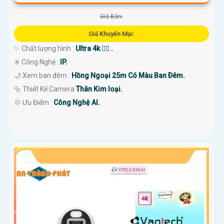
Giá Bán:
Giá Khuyến Mại:
✨ Chất lượng hình :
Ultra 4k 👍🏾 .
✳️ Công Nghệ :
IP.
🌙 Xem ban đêm :
Hồng Ngoại 25m Có Màu Ban Ðêm.
🔩 Thiết Kế Camera
Thân Kim loại.
️💠 Ưu Điểm :
Công Nghệ AI.