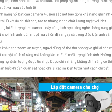
ng cấp hình ảnh rõ nét và sắc sảo, cho phép người dùng thưởng thức mọ
i tiết và màu sắc tinh tế.
nh năng nổi bật của camera 4K siêu sắc nét bao gồm khả năng ghi hình 
tra HD với độ chi tiết cao, tạo ra những video chất lượng tuyệt vời. Nét
ng lại ấn tượng hơn camera này cũng tích hợp công nghệ chống rung g
ữ cho hình ảnh luôn mượt mà và ổn định ngay cả trong điều kiện ánh sán
u.
i khả năng zoom ấn tượng, người dùng có thể thu phóng và ghi lại các ch
ết xa một cách rõ ràng mà không làm mất đi chất lượng hình ảnh. Những
ng nghệ ấn tượng được tích hợp Dược chính hãng khẳng định rằng có th
ận biết khi cần quan sát hoặc ghi lại các sự kiện từ xa một cách chi tiết.