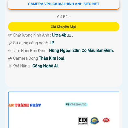
CAMERA VPH-C818AI HÌNH ẢNH SIÊU NÉT
Giá Bán:
Giá Khuyến Mại:
💯 Chất lượng hình Ảnh :
Ultra 4k 👍🏾 .
🕉️ Sử dụng công nghệ :
IP.
⭐ Tầm Nhìn Ban Đêm :
Hồng Ngoại 20m Có Màu Ban Ðêm.
🌧️ Camera Dòng
Thân Kim loại.
️☣️ Khả Năng :
Công Nghệ AI.