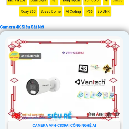
Mic Và Loa
Dual Light
78°
Hồng Ngoại
Full Color
AI
CMOS
'
Xoay 360
Speed Dome
AI Coding
IP66
3D DNR
Camera 4K Siêu Sắt Nét
CAMERA VPH-C839AI CÔNG NGHỆ AI