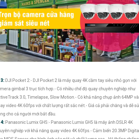

3:
DJI Pocket 2:- DJI Pocket 2 là máy quay 4K cầm tay siêu nhỏ gọn với
mera gimbal 3 trục tích hợp.- Có nhiều chế độ quay chuyên nghiệp như
tiveTrack 3.0, Timelapse, Slow Motion.- Có khả năng chụp ảnh 64MP và
ay video 4K 60fps với chất lượng rất sắc nét.- Giá cả phải chăng và dễ s
ng cho cả người mới bắt đầu.

4:
Panasonic Lumix GH5:- Panasonic Lumix GH5 là máy ảnh DSLR 4K
uyên nghiệp với khả năng quay video 4K 60fps.- Cảm biến 20.3MP Digita
ve MOS Sensor cho hình ảnh sắc nét và chất lượng cao.- Hệ thống chống