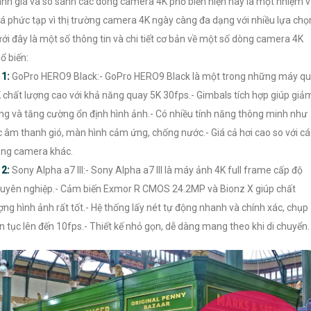
nh giá và so sánh các dòng camera 4K phổ biến hiện nay là một nhiệm 
á phức tạp vì thị trường camera 4K ngày càng đa dạng với nhiều lựa chọ
ới đây là một số thông tin và chi tiết cơ bản về một số dòng camera 4K
ổ biến:
【
1:
GoPro HERO9 Black:- GoPro HERO9 Black là một trong những máy q
 chất lượng cao với khả năng quay 5K 30fps.- Gimbals tích hợp giúp giả
ng và tăng cường ổn định hình ảnh.- Có nhiều tính năng thông minh như
c âm thanh gió, màn hình cảm ứng, chống nước.- Giá cả hơi cao so với cá
ng camera khác.

2:
Sony Alpha a7 III:- Sony Alpha a7 III là máy ảnh 4K full frame cấp độ
uyên nghiệp.- Cảm biến Exmor R CMOS 24.2MP và Bionz X giúp chất
ợng hình ảnh rất tốt.- Hệ thống lấy nét tự động nhanh và chính xác, chụp
ên tục lên đến 10fps.- Thiết kế nhỏ gọn, dễ dàng mang theo khi di chuyển.