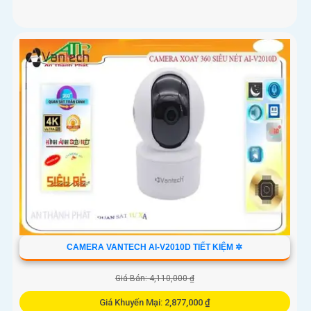
CAMERA VANTECH AI-V2010D TIẾT KIỆM ✲
Giá Bán: 4,110,000 ₫
Giá Khuyến Mại: 2,877,000 ₫