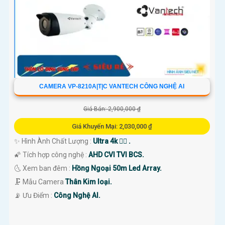
CAMERA VP-8210A|T|C VANTECH CÔNG NGHỆ AI
Giá Bán: 2,900,000 ₫
Giá Khuyến Mại: 2,030,000 ₫
✨ Hình Ành Chất Lượng :
Ultra 4k 👍🏾 .
🌠 Tích hợp công nghệ :
AHD CVI TVI BCS.
🌜 Xem ban đêm :
Hồng Ngoại 50m Led Array.
🗜️ Mẫu Camera
Thân Kim loại.
️📡 Ưu Điểm :
Công Nghệ AI.