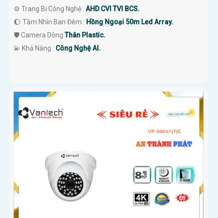
⚙ Trang Bị Công Nghệ :
AHD CVI TVI BCS.
🌔 Tầm Nhìn Ban Đêm :
Hồng Ngoại 50m Led Array.
🛡 Camera Dòng
Thân Plastic.
️💫 Khả Năng :
Công Nghệ AI.