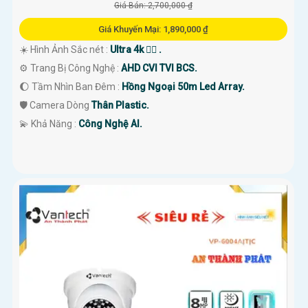
Giá Bán: 2,700,000 ₫
Giá Khuyến Mại: 1,890,000 ₫
☀️ Hình Ảnh Sắc nét :
Ultra 4k 👍🏾 .
⚙ Trang Bị Công Nghệ :
AHD CVI TVI BCS.
🌔 Tầm Nhìn Ban Đêm :
Hồng Ngoại 50m Led Array.
🛡 Camera Dòng
Thân Plastic.
️💫 Khả Năng :
Công Nghệ AI.