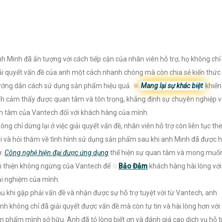
h Minh đã ấn tượng với cách tiếp cận của nhân viên hỗ trợ, họ không chỉ
ải quyết vấn đề của anh một cách nhanh chóng mà còn chia sẻ kiến thức
ớng dẫn cách sử dụng sản phẩm hiệu quả. 🔆
Mang lại sự khác biệt
khiến
h cảm thấy được quan tâm và tôn trọng, khẳng định sự chuyên nghiệp 
n tâm của Vantech đối với khách hàng của mình.
ông chỉ dừng lại ở việc giải quyết vấn đề, nhân viên hỗ trợ còn liên tục th
i và hỏi thăm về tình hình sử dụng sản phẩm sau khi anh Minh đã được 
ợ.
Công nghệ hiện đại được ứng dụng
thể hiện sự quan tâm và mong muố
i thiện không ngừng của Vantech để ♢
Bảo Đảm
khách hàng hài lòng với
ải nghiệm của mình.
u khi gặp phải vấn đề và nhận được sự hỗ trợ tuyệt vời từ Vantech, anh
nh không chỉ đã giải quyết được vấn đề mà còn tự tin và hài lòng hơn với
n phẩm mình sở hữu. Anh đã tỏ lòng biết ơn và đánh giá cao dịch vụ hỗ t