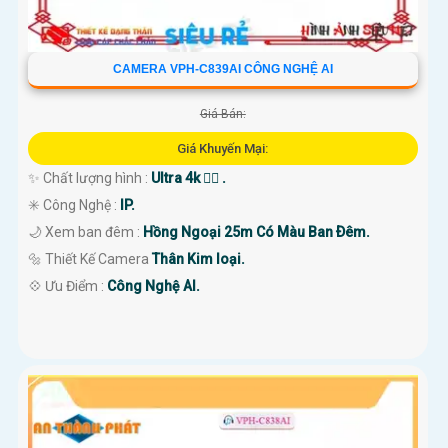
CAMERA VPH-C839AI CÔNG NGHỆ AI
Giá Bán:
Giá Khuyến Mại:
✨ Chất lượng hình :
Ultra 4k 👍🏾 .
✳️ Công Nghệ :
IP.
🌙 Xem ban đêm :
Hồng Ngoại 25m Có Màu Ban Ðêm.
🔩 Thiết Kế Camera
Thân Kim loại.
️💠 Ưu Điểm :
Công Nghệ AI.