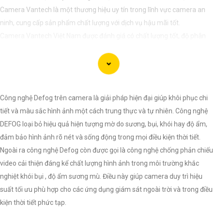
Camera Vantech là một thương hiệu uy tín trong lĩnh vực camera an
ninh, cung cấp sản phẩm chất lượng với dịch vụ hậu mãi tốt.
Camera Vantech Việt Nam được đánh giá có chất lượng tốt, độ phân
giải cao, hình ảnh sắc nét. camera Vantech còn được thiết kế chống
nước, chống va đập, phù hợp sử dụng trong nhiều môi trường khác
nhau.
Với cam kết về chất lượng và dịch vụ, camera Vantech Việt Nam mang
Công nghệ Defog trên camera là giải pháp hiện đại giúp khôi phục chi
lại sự an tâm cho người dùng trong việc giám sát và bảo vệ tài sản.
tiết và màu sắc hình ảnh một cách trung thực và tự nhiên. Công nghệ
Đồng thời, giá cả của sản phẩm cũng được đánh giá là hợp lý, phải
DEFOG loại bỏ hiệu quả hiện tượng mờ do sương, bụi, khói hay độ ẩm,
chăng.
đảm bảo hình ảnh rõ nét và sống động trong mọi điều kiện thời tiết.
Nếu bạn cần thêm thông tin chi tiết về sản phẩm hay muốn tư vấn, hãy
Ngoài ra công nghệ Defog còn được gọi là công nghệ chống phản chiếu
liên hệ với đại lý phân phối chính thức của Vantech để được hỗ trợ tốt
video cải thiện đáng kể chất lượng hình ảnh trong môi trường khắc
nhất.
nghiệt khói bụi , độ ẩm sương mù. Điều này giúp camera duy trì hiệu
suất tối ưu phù hợp cho các ứng dụng giám sát ngoài trời và trong điều
kiện thời tiết phức tạp.