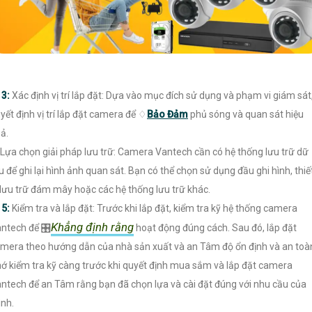
〙
3:
Xác định vị trí lắp đặt: Dựa vào mục đích sử dụng và phạm vi giám sát
yết định vị trí lắp đặt camera để ♢
Bảo Đảm
phủ sóng và quan sát hiệu
ả.
Lựa chọn giải pháp lưu trữ: Camera Vantech cần có hệ thống lưu trữ dữ
ệu để ghi lại hình ảnh quan sát. Bạn có thể chọn sử dụng đầu ghi hình, thiế
 lưu trữ đám mây hoặc các hệ thống lưu trữ khác.

5:
Kiểm tra và lắp đặt: Trước khi lắp đặt, kiểm tra kỹ hệ thống camera
Khẳng định rằng
ntech để 🎛
hoạt động đúng cách. Sau đó, lắp đặt
mera theo hướng dẫn của nhà sản xuất và an Tâm độ ổn định và an toà
ớ kiểm tra kỹ càng trước khi quyết định mua sắm và lắp đặt camera
ntech để an Tâm rằng bạn đã chọn lựa và cài đặt đúng với nhu cầu của
nh.