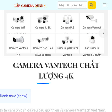
LẮP CAMERA QUẬN 5
Camera Wifi
Camera Ip 3k
Camera PtZ
Camera Vantech
Vantech Có Báo
Vanech
Vantech
Starlight
Động
Lắp Camera
Camera Vantech
Camera Đọc Biển
Camera Ip Ultra 2k
Vantech Ghi Âm
4K
Số Xe Vantech
Vantech
CAMERA VANTECH CHẤT
LƯỢNG 4K
Dĩ tử cảm ơn bạn đã yêu câu giới thiệu về camera Vantech Việt Nam.