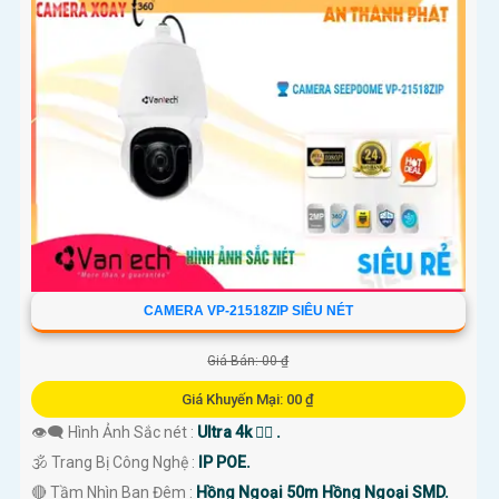
CAMERA VP-21518ZIP SIÊU NÉT
Giá Bán: 00 ₫
Giá Khuyến Mại: 00 ₫
👁️‍🗨 Hình Ảnh Sắc nét :
Ultra 4k 👍🏾 .
🕉️ Trang Bị Công Nghệ :
IP POE.
🔴 Tầm Nhìn Ban Đêm :
Hồng Ngoại 50m Hồng Ngoại SMD.