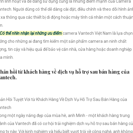
nh linh hoạt và dễ dàng sử dụng cũng là những điểm mạnh của Camera
ntech. Người dùng có thể dễ dàng cài đặt, điều chỉnh và theo dõi hình ản
 xa thông qua các thiết bị di động hoặc máy tính cá nhân một cách thuậ
ện.
Có thể nhìn nhận lại những ưu điểm
camera Vantech Việt Nam là lựa chọn 
ởng cho những ai đang tìm kiếm một sản phẩm camera an ninh chất
ợng, tin cậy và hiệu quả để bảo vệ căn nhà, cửa hàng hoặc doanh nghiệp
a mình.
hản hồi từ khách hàng về dịch vụ hỗ trợ sau bán hàng của
antech.
ản Hồi Tuyệt Vời từ Khách Hàng Về Dịch Vụ Hỗ Trợ Sau Bán Hàng của
antech
ong một ngày nắng đẹp của mùa hè, anh Minh - một khách hàng trung
ành của Vantech đã có cơ hội trải nghiệm dịch vụ hỗ trợ sau bán hàng c
ng ty này. Với kinh nghiệm và hiểu biết vượt trội về công nghệ, anh không