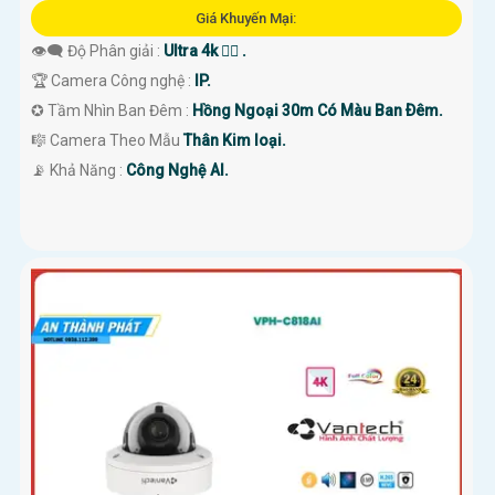
Giá Khuyến Mại:
👁️‍🗨 Độ Phân giải :
Ultra 4k 👍🏾 .
🏆 Camera Công nghệ :
IP.
✪ Tầm Nhìn Ban Đêm :
Hồng Ngoại 30m Có Màu Ban Ðêm.
🎼️ Camera Theo Mẫu
Thân Kim loại.
️📡 Khả Năng :
Công Nghệ AI.