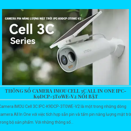
THÔNG SỐ CAMERA IMOU CELL 3C ALL IN ONE IPC-
K9DCP-3T0WE-V2 NỔI BẬT
Camera IMOU Cell 3C IPC-K9DCP-3T0WE-V2 là một trong những dòng
camera All In One với việc tích hợp sẵn pin và tấm pin năng lượng mặt trờ
trong bộ sản phẩm. Với những thông số...