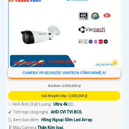
CAMERA VP-8210A|T|C VANTECH CÔNG NGHỆ AI
Giá Bán: 2,900,000 ₫
Giá Khuyến Mại: 2,030,000 ₫
✨ Hình Ành Chất Lượng :
Ultra 4k 👍🏾 .
🌠 Tích hợp công nghệ :
AHD CVI TVI BCS.
🌜 Xem ban đêm :
Hồng Ngoại 50m Led Array.
🗜️ Mẫu Camera
Thân Kim loại.