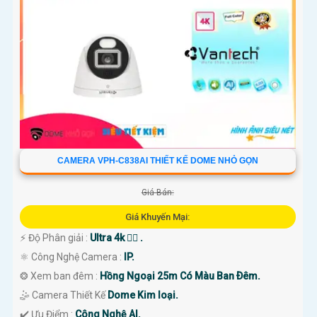
CAMERA VPH-C838AI THIẾT KẾ DOME NHỎ GỌN
Giá Bán:
Giá Khuyến Mại:
️⚡ Độ Phân giải :
Ultra 4k 👍🏾 .
⚛️ Công Nghệ Camera :
IP.
❂ Xem ban đêm :
Hồng Ngoại 25m Có Màu Ban Ðêm.
🤹 Camera Thiết Kế
Dome Kim loại.
️✔️ Ưu Điểm :
Công Nghệ AI.