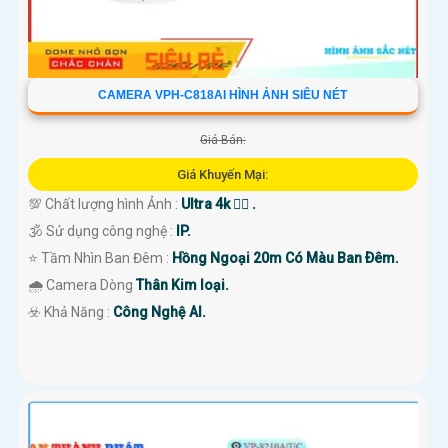
CAMERA VPH-C818AI HÌNH ẢNH SIÊU NÉT
Giá Bán:
Giá Khuyến Mại:
💯 Chất lượng hình Ảnh :
Ultra 4k 👍🏾 .
🕉️ Sử dụng công nghệ :
IP.
⭐ Tầm Nhìn Ban Đêm :
Hồng Ngoại 20m Có Màu Ban Ðêm.
🌧️ Camera Dòng
Thân Kim loại.
️☣️ Khả Năng :
Công Nghệ AI.