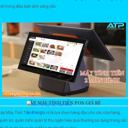
sát trong điều kiện ánh sáng yếu
LẮP MÁY TÍNH TIỀN POS GIÁ RẺ
Lắp Máy Tính Tiền Pos giá rẻ là lựa chọn hàng đầu cho các cửa hàng,
quán ăn, quán cafe quản lý thu ngân hiệu quả thường sử dụng trong các
chuổi quán ăn quán coffee muốn tối ưu hóa...