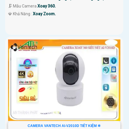
🗜️ Mẫu Camera
Xoay 360.
️💎 Khả Năng :
Xoay Zoom.
CAMERA VANTECH AI-V2010D TIẾT KIỆM ✲