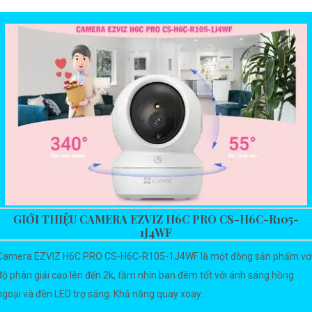
GIỚI THIỆU CAMERA EZVIZ H6C PRO CS-H6C-R105-
1J4WF
Camera EZVIZ H6C PRO CS-H6C-R105-1J4WF là một đòng sản phẩm vớ
độ phân giải cao lên đến 2k, tầm nhìn ban đêm tốt với ánh sáng hồng
ngoại và đèn LED trợ sáng. Khả năng quay xoay...