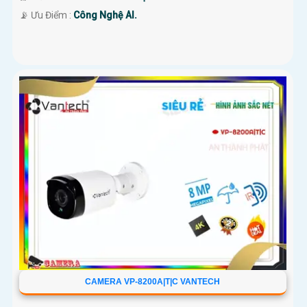
️📡 Ưu Điểm :
Công Nghệ AI.
CAMERA VP-8200A|T|C VANTECH