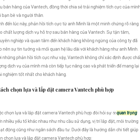
u bán hàng của Vantech, đồng thời chia sẻ trải nghiệm tích cực của mìn
i bạn bè và người thân.
nh đến lúc này, phản hồi tích cực từ anh Minh là một minh chứng rõ ràng
o chất lượng dịch vụ hỗ trợ sau bán hàng của Vantech. Sự tận tâm,
uyên nghiệp và quan tâm đến khách hàng không ngừng của công ty đã
o nên sự tin tưởng và mối quan hệ lâu dài với khách hàng như anh Minh.
i những phản hồi tích cực như vậy, Vantech không chỉ xác định được chấ
ợng dịch vụ của mình mà còn tiếp tục nâng cao và phát triển để mang lại
ải nghiệm tốt nhất cho khách hàng.
ách chọn lựa và lắp đặt camera Vantech phù hợp
ệc chọn lựa và lắp đặt camera Vantech phù hợp đòi hỏi sự ☣️
quan trọng
n nhiều yếu tố khác nhau như nhu cầu sử dụng, vị trí lắp đặt, môi trường
ạt động cũng như ngân sách đầu tư. Dưới đây là hướng dẫn chi tiết giúp
n chọn lựa và lắp đặt camera Vantech phù hợp: