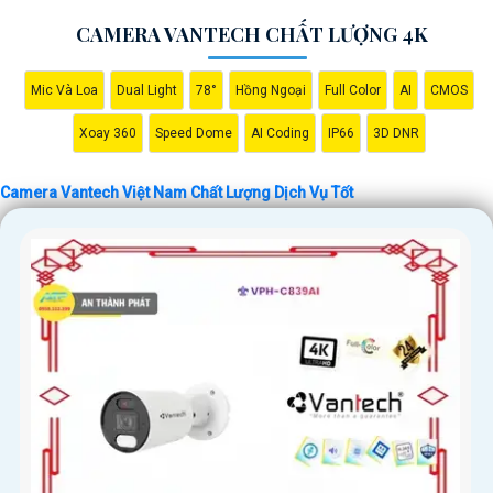
CAMERA VANTECH CHẤT LƯỢNG 4K
Mic Và Loa
Dual Light
78°
Hồng Ngoại
Full Color
AI
CMOS
Xoay 360
Speed Dome
AI Coding
IP66
3D DNR
'
Camera Vantech Việt Nam Chất Lượng Dịch Vụ Tốt