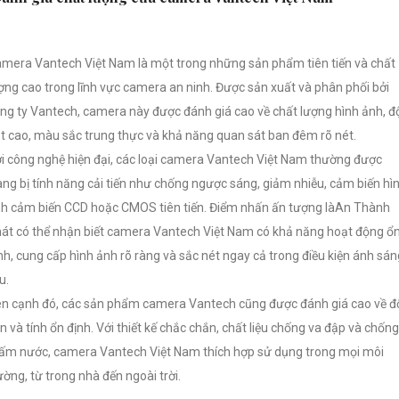
mera Vantech Việt Nam là một trong những sản phẩm tiên tiến và chất
ợng cao trong lĩnh vực camera an ninh. Được sản xuất và phân phối bởi
ng ty Vantech, camera này được đánh giá cao về chất lượng hình ảnh, đ
t cao, màu sắc trung thực và khả năng quan sát ban đêm rõ nét.
i công nghệ hiện đại, các loại camera Vantech Việt Nam thường được
ang bị tính năng cải tiến như chống ngược sáng, giảm nhiễu, cảm biến hì
h cảm biến CCD hoặc CMOS tiên tiến. Điểm nhấn ấn tượng làAn Thành
át có thể nhận biết camera Vantech Việt Nam có khả năng hoạt động ổ
nh, cung cấp hình ảnh rõ ràng và sắc nét ngay cả trong điều kiện ánh sán
u.
n cạnh đó, các sản phẩm camera Vantech cũng được đánh giá cao về đ
n và tính ổn định. Với thiết kế chắc chắn, chất liệu chống va đập và chống
ấm nước, camera Vantech Việt Nam thích hợp sử dụng trong mọi môi
ường, từ trong nhà đến ngoài trời.