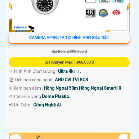
CAMERA VP-6004A|T|C HÌNH ẢNH SIÊU NÉT
Giá Bán: 2,800,000 ₫
Giá Khuyến Mại: 1,960,000 ₫
🔅 Hình Ành Chất Lượng :
Ultra 4k 👍🏾 .
🏆 Tích hợp công nghệ :
AHD CVI TVI BCS.
❈ Xem ban đêm :
Hồng Ngoại 50m Hồng Ngoại Smart IR.
🎨 Camera Dòng
Dome Plastic.
️📢 Ưu Điểm :
Công Nghệ AI.