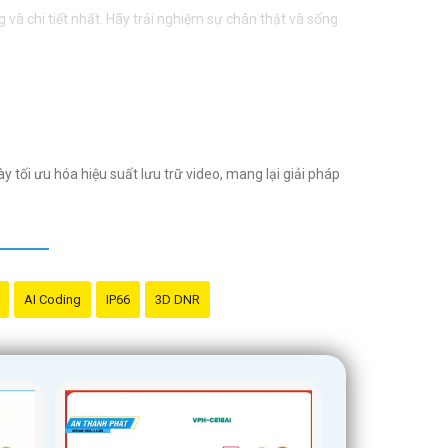
g và chi tiết nhất. Hãy trải nghiệm sự chân thật và sống
tối ưu hóa hiệu suất lưu trữ video, mang lại giải pháp
AI Coding
IP66
3D DNR