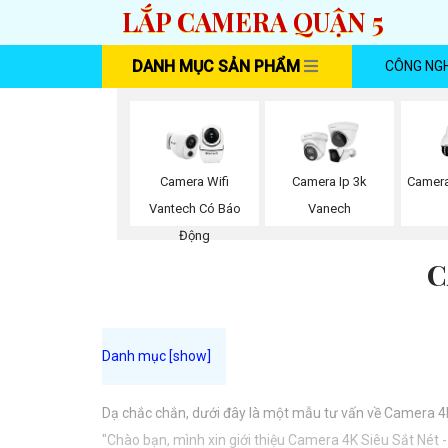
LẮP CAMERA QUẬN 5
DANH MỤC SẢN PHẨM
CÔNG NG
Camera Wifi
Camera Ip 3k
Camera
Vantech Có Báo
Vanech
Động
C
Dạ chắc chắn, dưới đây là một mẫu tư vấn về Camera 4
"Chào bạn, mình xin giới thiệu Camera 4K Siêu Sắt Nét 