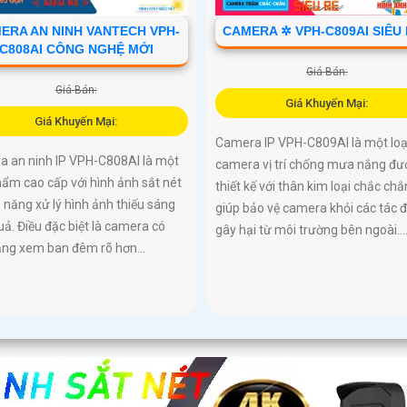
ERA AN NINH VANTECH VPH-
CAMERA ✲ VPH-C809AI SIÊU
C808AI CÔNG NGHỆ MỚI
Giá Bán:
Giá Bán:
Giá Khuyến Mại:
Giá Khuyến Mại:
Camera IP VPH-C809AI là một loạ
a an ninh IP VPH-C808AI là một
camera vị trí chống mưa nắng đư
ẩm cao cấp với hình ảnh sắt nét
thiết kế với thân kim loại chắc chắ
 năng xử lý hình ảnh thiếu sáng
giúp bảo vệ camera khỏi các tác 
uả. Điều đặc biệt là camera có
gây hại từ môi trường bên ngoài...
ăng xem ban đêm rõ hơn...