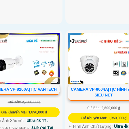
ERA VP-8200A|T|C VANTECH
CAMERA VP-6004A|T|C HÌNH
SIÊU NÉT
Giá Bán: 2,700,000 ₫
Giá Bán: 2,800,000 ₫
Giá Khuyến Mại: 1,890,000 ₫
Giá Khuyến Mại: 1,960,000 ₫
h Ảnh Sắc nét :
Ultra 4k 👍🏾 .
🔅 Hình Ành Chất Lượng :
Ultra 4k 
ng Bị Công Nghệ :
AHD CVI TVI