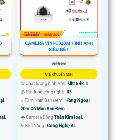
G
CAMERA VPH-C818AI HÌNH ẢNH
SIÊU NÉT
Giá Bán:
Giá Khuyến Mại:
💯 Chất lượng hình Ảnh :
Ultra 4k 👍🏾 .
🕉️ Sử dụng công nghệ :
IP.
ại
⭐ Tầm Nhìn Ban Đêm :
Hồng Ngoại
20m Có Màu Ban Ðêm.
ại.
🌧️ Camera Dòng
Thân Kim loại.
️☣️ Khả Năng :
Công Nghệ AI.