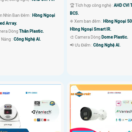
🏆 Tích hợp công nghệ :
AHD CVI 
BCS.
m Nhìn Ban Đêm :
Hồng Ngoại
❈ Xem ban đêm :
Hồng Ngoại 5
ed Array.
Hồng Ngoại Smart IR.
mera Dòng
Thân Plastic.
🎨 Camera Dòng
Dome Plastic.
ả Năng :
Công Nghệ AI.
️📢 Ưu Điểm :
Công Nghệ AI.