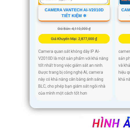
CAMERA VANTECH AI-V2010D
CAM
TIẾT KIỆM ✲
Giá Bán: 4,110,000 ₫
Giá Khuyến Mại: 2,877,000 ₫
Camera quan sát không dây IP AI-
camer
V2010D là một sản phẩm với khả năng
sản ph
tốt nhất trong việc giám sát an ninh.
và khả
Được trang bị công nghệ AI, camera
hiệu q
này có khả năng cân bằng ánh sáng
khả n
BLC, cho phép bạn giám sát ngôi nhà
của mình một cách tốt hơn