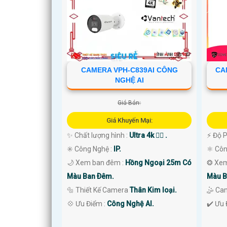
'
CAMERA VPH-C839AI CÔNG
CA
NGHỆ AI
Giá Bán:
Giá Khuyến Mại:
✨ Chất lượng hình :
Ultra 4k 👍🏾 .
️⚡ Độ 
✳️ Công Nghệ :
IP.
⚛️ Cô
🌙 Xem ban đêm :
Hồng Ngoại 25m Có
❂ Xem
Màu Ban Ðêm.
Màu B
🔩 Thiết Kế Camera
Thân Kim loại.
🤹 Ca
️💠 Ưu Điểm :
Công Nghệ AI.
️✔️ Ưu