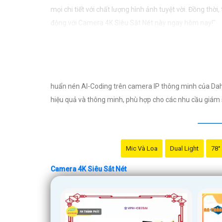
mọi chi tiết với chất lượng hình ảnh tuyệt vời. Đồng thờ
động với Camera 4K Siêu Sắt Nét này ngay hôm nay!"
Hy vọng mẫu tư vấn này sẽ giúp bạn trong việc giới thi
huẩn nén AI-Coding trên camera IP thông minh của Dahua
hiệu quả và thông minh, phù hợp cho các nhu cầu giám s
Mic Và Loa
Dual Light
78°
Camera 4K Siêu Sắt Nét