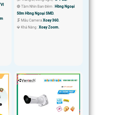
TVI
🔴 Tầm Nhìn Ban Đêm :
Hồng Ngoại
50m Hồng Ngoại SMD.
0m
🗜️ Mẫu Camera
Xoay 360.
️💎 Khả Năng :
Xoay Zoom.