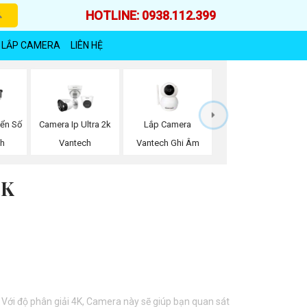
HOTLINE: 0938.112.399
 LẮP CAMERA
LIÊN HỆ
Lắp Camera
iển Số
Camera Ip Ultra 2k
Vantech Ghi Âm
ch
Vantech
4K
. Với độ phân giải 4K, Camera này sẽ giúp bạn quan sát