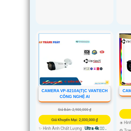
CAMERA VP-8210A|T|C VANTECH
CAM
CÔNG NGHỆ AI
Giá Bán: 2,900,000 ₫
Giá Khuyến Mại: 2,030,000 ₫
☀️ Hìn
✨ Hình Ành Chất Lượng :
Ultra 4k 👍🏾 .
⚙ Tra