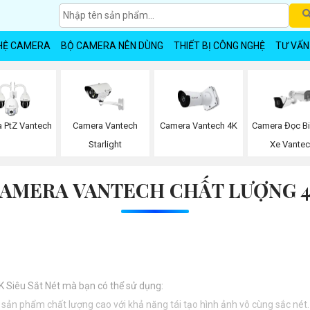
HỆ CAMERA
BỘ CAMERA NÊN DÙNG
THIẾT BỊ CÔNG NGHỆ
TƯ VẤN
 PtZ Vantech
Camera Vantech
Camera Vantech 4K
Camera Đọc B
Starlight
Xe Vante
AMERA VANTECH CHẤT LƯỢNG 
K Siêu Sắt Nét mà bạn có thể sử dụng:
- sản phẩm chất lượng cao với khả năng tái tạo hình ảnh vô cùng sắc nét