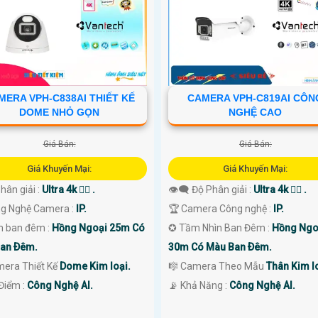
MERA VPH-C838AI THIẾT KẾ
CAMERA VPH-C819AI CÔN
DOME NHỎ GỌN
NGHỆ CAO
Giá Bán:
Giá Bán:
Giá Khuyến Mại:
Giá Khuyến Mại:
Phân giải :
Ultra 4k 👍🏾 .
👁️‍🗨 Độ Phân giải :
Ultra 4k 👍🏾 .
ng Nghệ Camera :
IP.
🏆 Camera Công nghệ :
IP.
 ban đêm :
Hồng Ngoại 25m Có
✪ Tầm Nhìn Ban Đêm :
Hồng Ngo
an Ðêm.
30m Có Màu Ban Ðêm.
mera Thiết Kế
Dome Kim loại.
🎼️ Camera Theo Mẫu
Thân Kim lo
 Điểm :
Công Nghệ AI.
️📡 Khả Năng :
Công Nghệ AI.