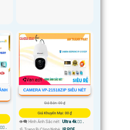
 ẢNH
CAMERA VP-21518ZIP SIÊU NÉT
Giá Bán: 00 ₫
Giá Khuyến Mại: 00 ₫
👁️‍🗨 Hình Ảnh Sắc nét :
Ultra 4k 👍🏾 .
🏾 .
🕉️ Trang Bị Công Nghệ :
IP POE.