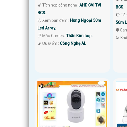
🌠 Tích hợp công nghệ :
AHD CVI TVI
BCS.
BCS.
🌔 Tầ
🌜 Xem ban đêm :
Hồng Ngoại 50m
50m L
Led Array.
🛡 Ca
🗜️ Mẫu Camera
Thân Kim loại.
️💫 Kh
️📡 Ưu Điểm :
Công Nghệ AI.