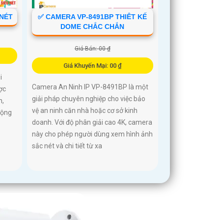
 NÉT
✅ CAMERA VP-8491BP THIÊT KẾ
DOME CHẮC CHẮN
Giá Bán: 00 ₫
Giá Khuyến Mại: 00 ₫
i
Camera An Ninh IP VP-8491BP là một
ợc
giải pháp chuyên nghiệp cho việc bảo
n,
vệ an ninh căn nhà hoặc cơ sở kinh
động
doanh. Với độ phân giải cao 4K, camera
.
này cho phép người dùng xem hình ảnh
sắc nét và chi tiết từ xa