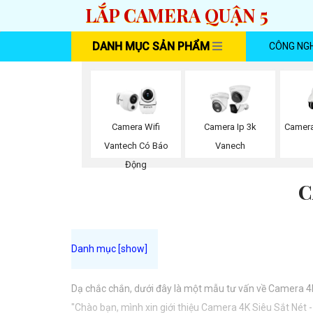
LẮP CAMERA QUẬN 5
DANH MỤC SẢN PHẨM
CÔNG NG
Camera Wifi
Camera Ip 3k
Camera
Vantech Có Báo
Vanech
Động
C
Dạ chắc chắn, dưới đây là một mẫu tư vấn về Camera 4
"Chào bạn, mình xin giới thiệu Camera 4K Siêu Sắt Nét 