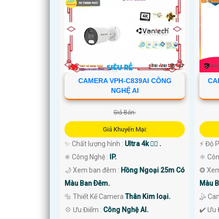
'
CAMERA VPH-C839AI CÔNG
CA
NGHỆ AI
Giá Bán:
Giá Khuyến Mại:
✨ Chất lượng hình :
Ultra 4k 👍🏾 .
️⚡ Độ 
✳️ Công Nghệ :
IP.
⚛️ Cô
🌙 Xem ban đêm :
Hồng Ngoại 25m Có
❂ Xem
Màu Ban Ðêm.
Màu B
🔩 Thiết Kế Camera
Thân Kim loại.
🤹 Ca
️💠 Ưu Điểm :
Công Nghệ AI.
️✔️ Ưu