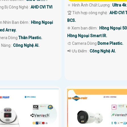
🔅 Hình Ành Chất Lượng :
Ultra 4k 
ng Bị Công Nghệ :
AHD CVI TVI
🏆 Tích hợp công nghệ :
AHD CVI 
BCS.
m Nhìn Ban Đêm :
Hồng Ngoại
❈ Xem ban đêm :
Hồng Ngoại 5
ed Array.
Hồng Ngoại Smart IR.
mera Dòng
Thân Plastic.
🎨 Camera Dòng
Dome Plastic.
ả Năng :
Công Nghệ AI.
️📢 Ưu Điểm :
Công Nghệ AI.