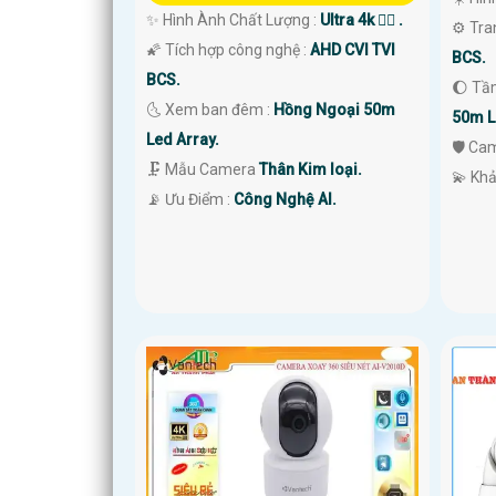
✨ Hình Ành Chất Lượng :
Ultra 4k 👍🏾 .
⚙ Tra
🌠 Tích hợp công nghệ :
AHD CVI TVI
BCS.
BCS.
🌔 Tầ
🌜 Xem ban đêm :
Hồng Ngoại 50m
50m L
Led Array.
🛡 Ca
🗜️ Mẫu Camera
Thân Kim loại.
️💫 Kh
️📡 Ưu Điểm :
Công Nghệ AI.