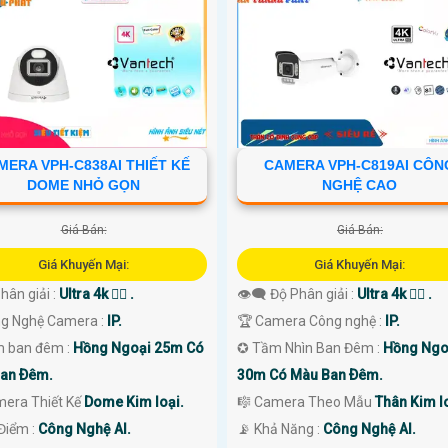
MERA VPH-C838AI THIẾT KẾ
CAMERA VPH-C819AI CÔN
DOME NHỎ GỌN
NGHỆ CAO
Giá Bán:
Giá Bán:
Giá Khuyến Mại:
Giá Khuyến Mại:
Phân giải :
Ultra 4k 👍🏾 .
👁️‍🗨 Độ Phân giải :
Ultra 4k 👍🏾 .
ng Nghệ Camera :
IP.
🏆 Camera Công nghệ :
IP.
 ban đêm :
Hồng Ngoại 25m Có
✪ Tầm Nhìn Ban Đêm :
Hồng Ngo
an Ðêm.
30m Có Màu Ban Ðêm.
mera Thiết Kế
Dome Kim loại.
🎼️ Camera Theo Mẫu
Thân Kim lo
 Điểm :
Công Nghệ AI.
️📡 Khả Năng :
Công Nghệ AI.