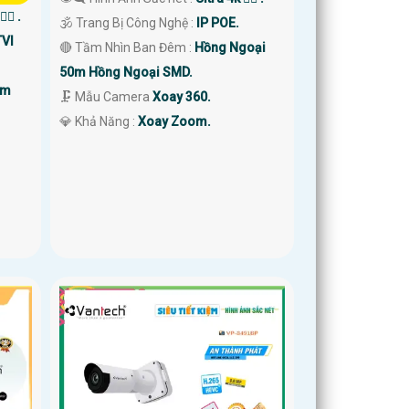
🏾 .
🕉️ Trang Bị Công Nghệ :
IP POE.
TVI
🔴 Tầm Nhìn Ban Đêm :
Hồng Ngoại
50m Hồng Ngoại SMD.
0m
🗜️ Mẫu Camera
Xoay 360.
️💎 Khả Năng :
Xoay Zoom.