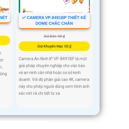
 NÉT
✅ CAMERA VP-8491BP THIÊT KẾ
DOME CHẮC CHẮN
Giá Bán: 00 ₫
Giá Khuyến Mại: 00 ₫
i
Camera An Ninh IP VP-8491BP là một
ợc
giải pháp chuyên nghiệp cho việc bảo
n,
vệ an ninh căn nhà hoặc cơ sở kinh
động
doanh. Với độ phân giải cao 4K, camera
.
này cho phép người dùng xem hình ảnh
sắc nét và chi tiết từ xa