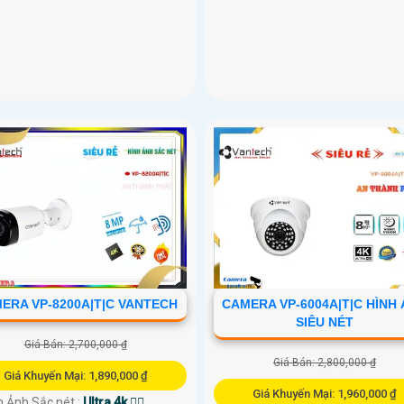
ERA VP-8200A|T|C VANTECH
CAMERA VP-6004A|T|C HÌNH
SIÊU NÉT
Giá Bán: 2,700,000 ₫
Giá Bán: 2,800,000 ₫
Giá Khuyến Mại: 1,890,000 ₫
Giá Khuyến Mại: 1,960,000 ₫
h Ảnh Sắc nét :
Ultra 4k 👍🏾 .