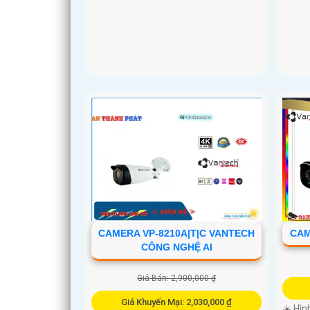
CAMERA VP-8210A|T|C VANTECH
CAM
CÔNG NGHỆ AI
Giá Bán: 2,900,000 ₫
Giá Khuyến Mại: 2,030,000 ₫
☀️ Hìn