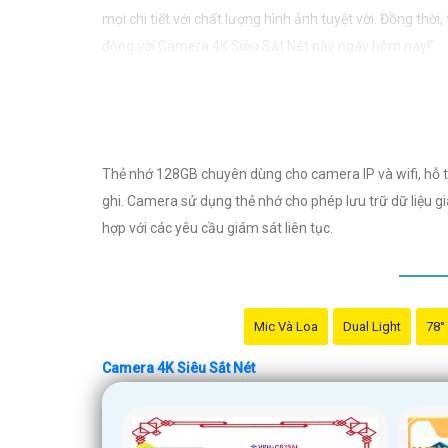
mọi chi tiết với chất lượng hình ảnh tuyệt vời. Đồng thờ
động với Camera 4K Siêu Sắt Nét này ngay hôm nay!"
Hy vọng mẫu tư vấn này sẽ giúp bạn trong việc giới thi
Thẻ nhớ 128GB chuyên dùng cho camera IP và wifi, hỗ trợ
ghi. Camera sử dụng thẻ nhớ cho phép lưu trữ dữ liệu giá
hợp với các yêu cầu giám sát liên tục.
Mic Và Loa
Dual Light
78°
Camera 4K Siêu Sắt Nét