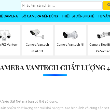
HỆ CAMERA
BỘ CAMERA NÊN DÙNG
THIẾT BỊ CÔNG NGHỆ
TƯ VẤN
 PtZ Vantech
Camera Vantech
Camera Vantech 4K
Camera Đọc B
Starlight
Xe Vante
AMERA VANTECH CHẤT LƯỢNG 
K Siêu Sắt Nét mà bạn có thể sử dụng:
- sản phẩm chất lượng cao với khả năng tái tạo hình ảnh vô cùng sắc nét