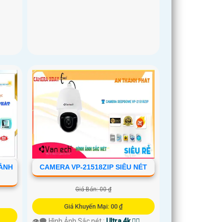
 ẢNH
CAMERA VP-21518ZIP SIÊU NÉT
Giá Bán: 00 ₫
Giá Khuyến Mại: 00 ₫
👁️‍🗨 Hình Ảnh Sắc nét :
Ultra 4k 👍🏾 .