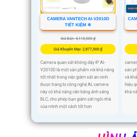
CAMERA VANTECH AI-V2010D
CAM
TIẾT KIỆM ✲
Giá Bán: 4,110,000 ₫
Giá Khuyến Mại: 2,877,000 ₫
Camera quan sát không dây IP AI-
camer
V2010D là một sản phẩm với khả năng
sản ph
tốt nhất trong việc giám sát an ninh.
và khả
Được trang bị công nghệ AI, camera
hiệu q
này có khả năng cân bằng ánh sáng
khả n
BLC, cho phép bạn giám sát ngôi nhà
của mình một cách tốt hơn