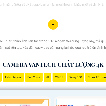
i, tính năng Siêu Sắt Nét giúp bạn ghi lại mọi khoảnh khắc một cách rõ ràn
ệu Camera 4K Siêu Sắt Nét đến với người khác.
 lưu trữ hình ảnh liên tục trong 13-14 ngày. Với dung lượng này, thẻ gi
m sát liên tục, xóa dần các video cũ, mang lại hiệu quả lưu trữ ổn định t
CAMERA VANTECH CHẤT LƯỢNG 4K
Hồng Ngoại
Full Color
AI
CMOS
Xoay 360
Speed Dome