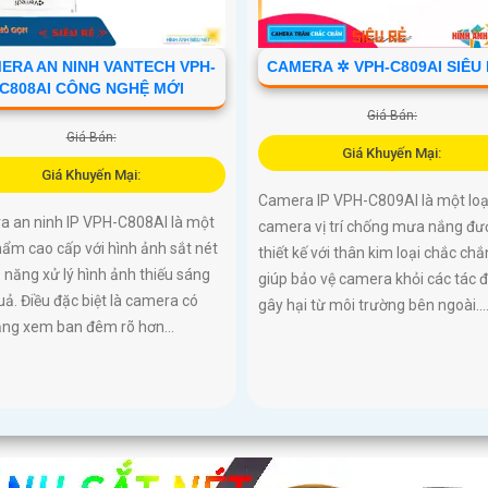
ERA AN NINH VANTECH VPH-
CAMERA ✲ VPH-C809AI SIÊU
C808AI CÔNG NGHỆ MỚI
Giá Bán:
Giá Bán:
Giá Khuyến Mại:
Giá Khuyến Mại:
Camera IP VPH-C809AI là một loạ
a an ninh IP VPH-C808AI là một
camera vị trí chống mưa nắng đư
ẩm cao cấp với hình ảnh sắt nét
thiết kế với thân kim loại chắc chắ
 năng xử lý hình ảnh thiếu sáng
giúp bảo vệ camera khỏi các tác 
uả. Điều đặc biệt là camera có
gây hại từ môi trường bên ngoài...
ăng xem ban đêm rõ hơn...