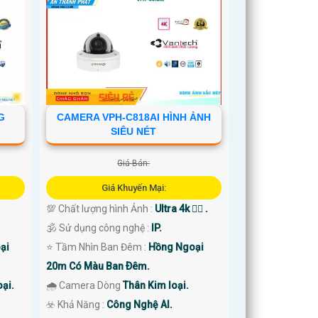
G
CAMERA VPH-C818AI HÌNH ẢNH
SIÊU NÉT
Giá Bán:
Giá Khuyến Mại:
💯 Chất lượng hình Ảnh :
Ultra 4k 👍🏾 .
🕉️ Sử dụng công nghệ :
IP.
ại
⭐ Tầm Nhìn Ban Đêm :
Hồng Ngoại
20m Có Màu Ban Ðêm.
ại.
🌧️ Camera Dòng
Thân Kim loại.
️☣️ Khả Năng :
Công Nghệ AI.