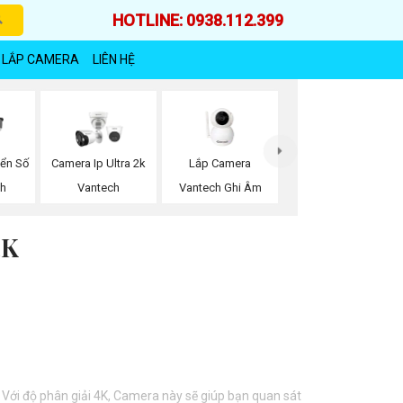
HOTLINE: 0938.112.399
 LẮP CAMERA
LIÊN HỆ
Lắp Camera
iển Số
Camera Ip Ultra 2k
Vantech Ghi Âm
ch
Vantech
4K
. Với độ phân giải 4K, Camera này sẽ giúp bạn quan sát