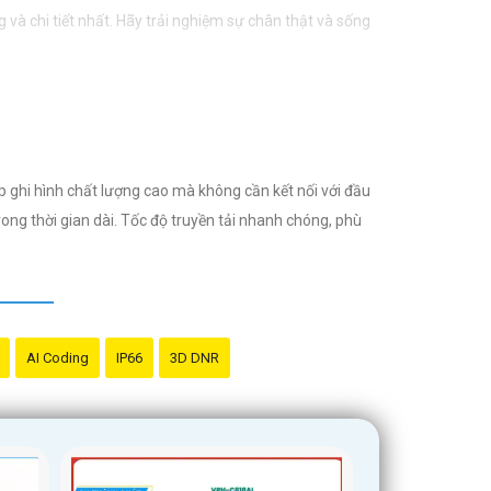
g và chi tiết nhất. Hãy trải nghiệm sự chân thật và sống
úp ghi hình chất lượng cao mà không cần kết nối với đầu
rong thời gian dài. Tốc độ truyền tải nhanh chóng, phù
AI Coding
IP66
3D DNR