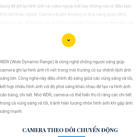
dụng để ghi lại hình ảnh và video ngoài trời hay những nơi có điều kiện
thời tiết khắc nghiệt. Camera Bullet thường có khả năng quay đêm,
chống nước, chống bụi, và có chất lượng hình ảnh sắc nét đem đến giải
pháp hiệu quả để bảo vệ an ninh cho gia đình và doanh nghiệp.
WDR (Wide Dynamic Range) là công nghệ chống ngược sáng giúp
camera ghi lại hình ảnh rõ nét trong môi trường có sự chênh lệch ánh
sáng lớn. Công nghệ này điều chỉnh độ sáng giữa các vùng sáng và tối,
kết hợp nhiều hình ảnh với độ phơi sáng khác nhau để tạo ra hình ảnh
cân bằng, chi tiết. Nhờ WDR, camera có thể hiển thị rõ ràng các chi tiết
trong cả vùng sáng và tối, tránh hiện tượng nhòe hình ảnh khi gặp ánh
sáng mạnh.
'
CAMERA THEO DỎI CHUYỂN ĐỘNG