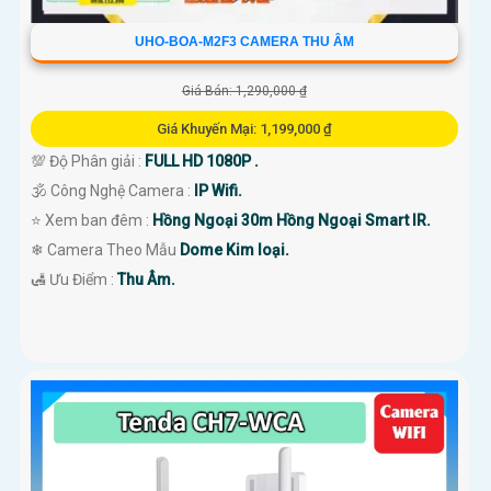
UHO-BOA-M2F3 CAMERA THU ÂM
Giá Bán: 1,290,000 ₫
Giá Khuyến Mại: 1,199,000 ₫
💯 Độ Phân giải :
FULL HD 1080P .
🕉️ Công Nghệ Camera :
IP Wifi.
⭐ Xem ban đêm :
Hồng Ngoại 30m Hồng Ngoại Smart IR.
❄ Camera Theo Mẫu
Dome Kim loại.
️🛃 Ưu Điểm :
Thu Âm.