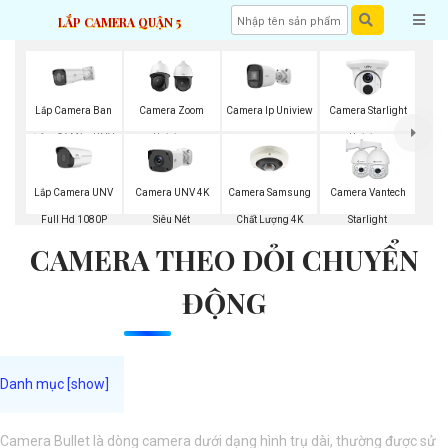
LẮP CAMERA QUẬN 5
Lắp Camera Ban
Camera Zoom
Camera Ip Uniview
Camera Starlight
Đêm Có Màu UNV
Uniview
Uniview
Lắp Camera UNV
Camera Samsung
Camera UNV 4K
Camera Vantech
Full Hd 1080P
Chất Lượng 4K
Siêu Nét
Starlight
CAMERA THEO DỎI CHUYỂN
ĐỘNG
Camera Bullet là dòng camera dưới dạng hình trụ dài, thường được sử