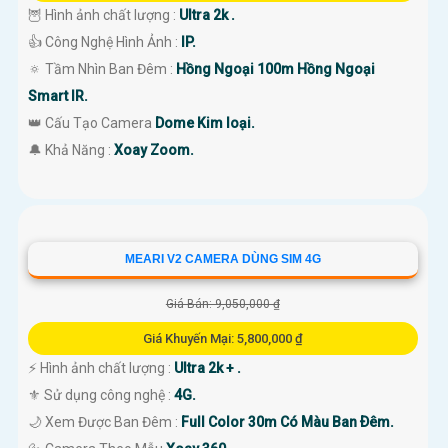
🦉 Hình ảnh chất lượng :
Ultra 2k .
👍 Công Nghệ Hình Ảnh :
IP.
🔅 Tầm Nhìn Ban Đêm :
Hồng Ngoại 100m Hồng Ngoại
Smart IR.
👑 Cấu Tạo Camera
Dome Kim loại.
️🔔 Khả Năng :
Xoay Zoom.
MEARI V2 CAMERA DÙNG SIM 4G
Giá Bán: 9,050,000 ₫
Giá Khuyến Mại: 5,800,000 ₫
️⚡ Hình ảnh chất lượng :
Ultra 2k + .
⚜️ Sử dụng công nghệ :
4G.
🌙 Xem Được Ban Đêm :
Full Color 30m Có Màu Ban Ðêm.