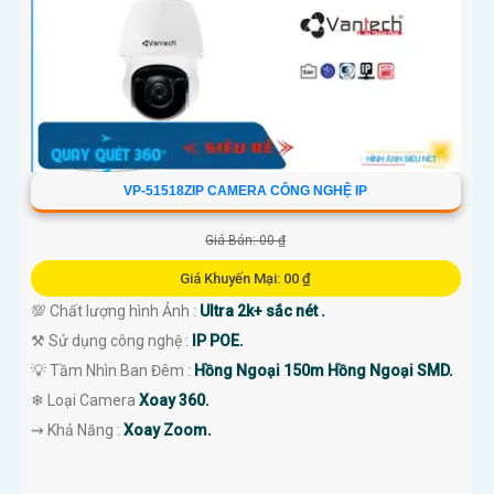
VP-51518ZIP CAMERA CÔNG NGHỆ IP
Giá Bán: 00 ₫
Giá Khuyến Mại: 00 ₫
💯 Chất lượng hình Ảnh :
Ultra 2k+ sắc nét .
⚒ Sử dụng công nghệ :
IP POE.
💡 Tầm Nhìn Ban Đêm :
Hồng Ngoại 150m Hồng Ngoại SMD.
❄ Loại Camera
Xoay 360.
️⇝ Khả Năng :
Xoay Zoom.