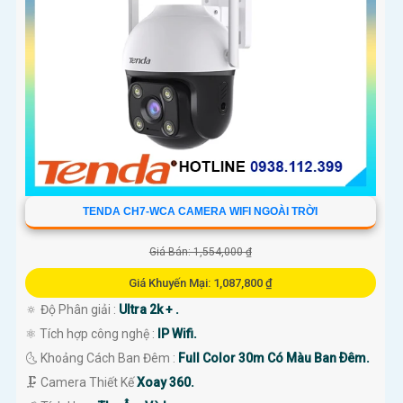
TENDA CH7-WCA CAMERA WIFI NGOÀI TRỜI
Giá Bán: 1,554,000 ₫
Giá Khuyến Mại: 1,087,800 ₫
🔅 Độ Phân giải :
Ultra 2k + .
⚛️ Tích hợp công nghệ :
IP Wifi.
🌜 Khoảng Cách Ban Đêm :
Full Color 30m Có Màu Ban Ðêm.
🗜️ Camera Thiết Kế
Xoay 360.