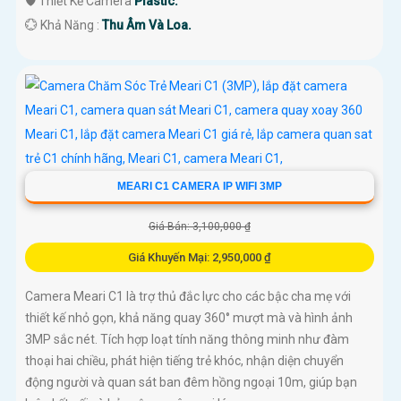
🛡 Thiết Kế Camera
Plastic.
️💮 Khả Năng :
Thu Âm Và Loa.
MEARI C1 CAMERA IP WIFI 3MP
Giá Bán: 3,100,000 ₫
Giá Khuyến Mại: 2,950,000 ₫
Camera Meari C1 là trợ thủ đắc lực cho các bậc cha mẹ với
thiết kế nhỏ gọn, khả năng quay 360° mượt mà và hình ảnh
3MP sắc nét. Tích hợp loạt tính năng thông minh như đàm
thoại hai chiều, phát hiện tiếng trẻ khóc, nhận diện chuyển
động người và quan sát ban đêm hồng ngoại 10m, giúp bạn