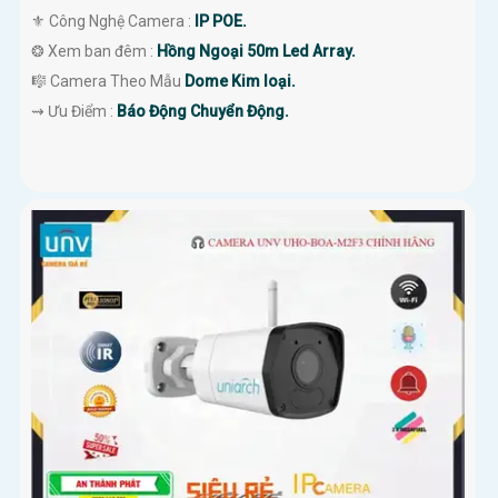
⚜️ Công Nghệ Camera :
IP POE.
❂ Xem ban đêm :
Hồng Ngoại 50m Led Array.
🎼️ Camera Theo Mẫu
Dome Kim loại.
️⇝ Ưu Điểm :
Báo Động Chuyển Động.