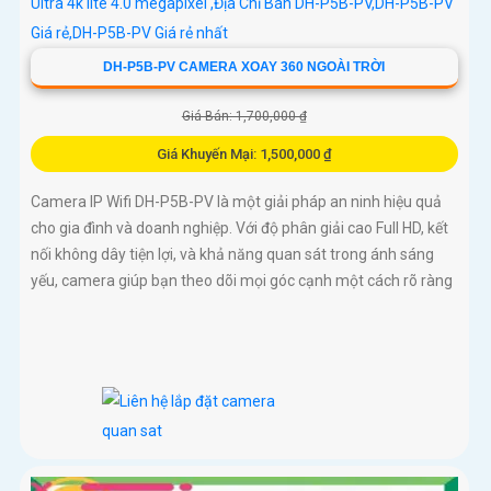
DH-P5B-PV CAMERA XOAY 360 NGOÀI TRỜI
Giá Bán: 1,700,000 ₫
Giá Khuyến Mại: 1,500,000 ₫
Camera IP Wifi DH-P5B-PV là một giải pháp an ninh hiệu quả
cho gia đình và doanh nghiệp. Với độ phân giải cao Full HD, kết
nối không dây tiện lợi, và khả năng quan sát trong ánh sáng
yếu, camera giúp bạn theo dõi mọi góc cạnh một cách rõ ràng