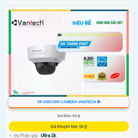
VP-4491VDP CAMERA VANTECH ❂
Giá Bán: 00 ₫
Giá Khuyến Mại: 00 ₫
🔅 Độ Phân giải :
Ultra 2k .