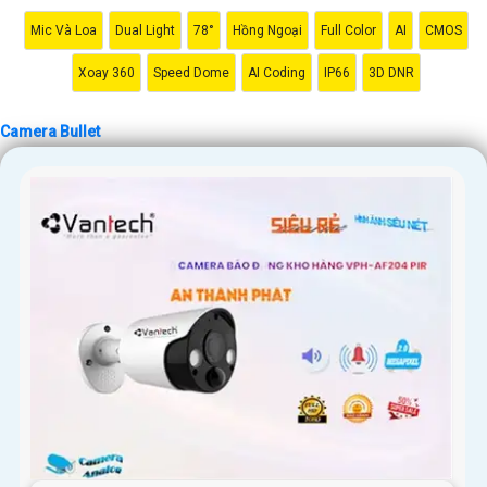
Mic Và Loa
Dual Light
78°
Hồng Ngoại
Full Color
AI
CMOS
Xoay 360
Speed Dome
AI Coding
IP66
3D DNR
Camera Bullet