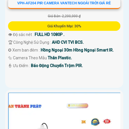
VPH-AF204 PIR CAMERA VANTECH NGOÀI TRỜI GIÁ RẺ
Giá Bán: 2,200,000 ₫
Giá Khuyến Mại: 30%
👁 Độ sắc nét :
FULL HD 1080P .
🏆 Công Nghệ Sử Dụng :
AHD CVI TVI BCS.
✪ Xem ban đêm :
Hồng Ngoại 30m Hồng Ngoại Smart IR.
🔩 Camera Theo Mẫu
Thân Plastic.
️👮 Ưu Điểm :
Báo Động Chuyển Trộm PIR.