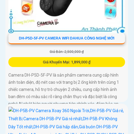
DH-P5D-5F-PV CAMERA WIFI DAHUA CÔNG NGHỆ MỚI
Giá Bán: 2,500,000 ₫
Giá Khuyến Mại: 1,899,000 ₫
Camera DH-P5D-5F-PV là sản phẩm camera cung cấp hình
ảnh toàn diện, độ nét cao với trang bị 2 ống kính trên cùng 1
chiếc camera, hỗ trợ trò chuyện 2 chiều, cung cấp hình ảnh
ban đêm có màu sắc rõ ràng chân thực và đặc biệt là công
nghệ AI phát hiện người phương tiện chính xác, đảm bảo an
ninh hiệu quảDòng camera quan sát DH-P5D-5F-PV với chức
năng đàm thoại 2 chiều và khả năng theo dõi chuyển động trả
nghiệm tốt. Sản phẩm không dây, tiện lợi trong lắp đặt và sử
dụng