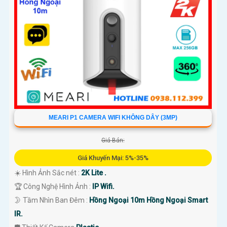
MEARI P1 CAMERA WIFI KHÔNG DÂY (3MP)
Giá Bán:
Giá Khuyến Mại: 5%-35%
☀️ Hình Ảnh Sắc nét :
2K Lite .
🏆 Công Nghệ Hình Ảnh :
IP Wifi.
🌛 Tầm Nhìn Ban Đêm :
Hồng Ngoại 10m Hồng Ngoại Smart
IR.