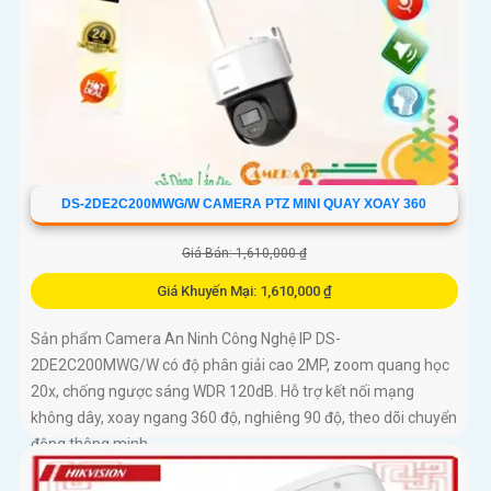
DS-2DE2C200MWG/W CAMERA PTZ MINI QUAY XOAY 360
Giá Bán: 1,610,000 ₫
Giá Khuyến Mại: 1,610,000 ₫
Sản phẩm Camera An Ninh Công Nghệ IP DS-
2DE2C200MWG/W có độ phân giải cao 2MP, zoom quang học
20x, chống ngược sáng WDR 120dB. Hỗ trợ kết nối mạng
không dây, xoay ngang 360 độ, nghiêng 90 độ, theo dõi chuyển
động thông minh