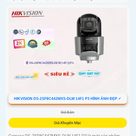
HIKVISION DS-2SF8C442MXS-DLW 14F1 P3 HÌNH ẢNH ĐẸP ✓
Giá Bán:
Giá Khuyến Mại: