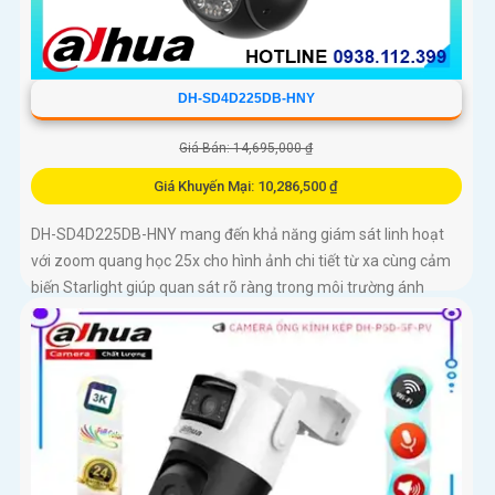
DH-SD4D225DB-HNY
Giá Bán: 14,695,000 ₫
Giá Khuyến Mại: 10,286,500 ₫
DH-SD4D225DB-HNY mang đến khả năng giám sát linh hoạt
với zoom quang học 25x cho hình ảnh chi tiết từ xa cùng cảm
biến Starlight giúp quan sát rõ ràng trong môi trường ánh
sáng yếu Tầm nhìn hồng ngoại đạt đến 100m và đèn ánh sáng
ấm 50m giúp hình ảnh ban đêm luôn sắc nét Camera hỗ trợ
chống nước IP67 cùng tốc độ khung hình 30fps@1080p ổn
định