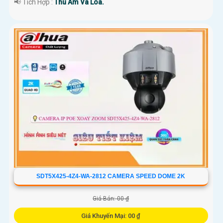
️📢 Tích Hợp :
Thu Âm Và Loa.
SDT5X425-4Z4-WA-2812 CAMERA SPEED DOME 2K
Giá Bán: 00 ₫
Giá Khuyến Mại: 00 ₫