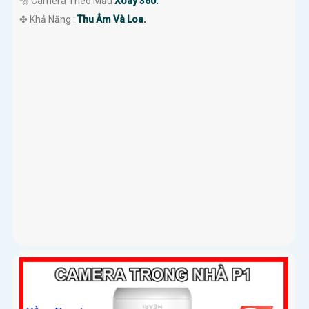
🔩 Camera Theo Mẫu
Xoay 360.
️✤ Khả Năng :
Thu Âm Và Loa.