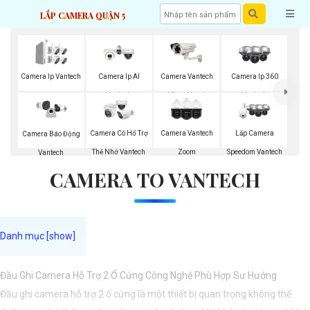
LẮP CAMERA QUẬN 5
Camera Ip Vantech
Camera Ip AI
Camera Vantech
Camera Ip 360
Vantech
Hồng Ngoại
Vantech
Camera Có Hổ Trợ
Camera Vantech
Lắp Camera
Camera Báo Động
Thẻ Nhớ Vantech
Zoom
Speedom Vantech
Vantech
CAMERA TO VANTECH
Đầu Ghi Camera Hỗ Trợ 2 Ổ Cứng Công Nghệ Phù Hợp Sư Hướng
Đầu ghi camera hỗ trợ 2 ổ cứng là một thiết bị quan trọng không thể