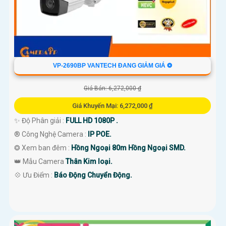
VP-2690BP VANTECH ĐANG GIẢM GIÁ ❂
Giá Bán: 6,272,000 ₫
Giá Khuyến Mại: 6,272,000 ₫
✨ Độ Phân giải :
FULL HD 1080P .
®️ Công Nghệ Camera :
IP POE.
❂ Xem ban đêm :
Hồng Ngoại 80m Hồng Ngoại SMD.
👑 Mẫu Camera
Thân Kim loại.
️💠 Ưu Điểm :
Báo Động Chuyển Động.