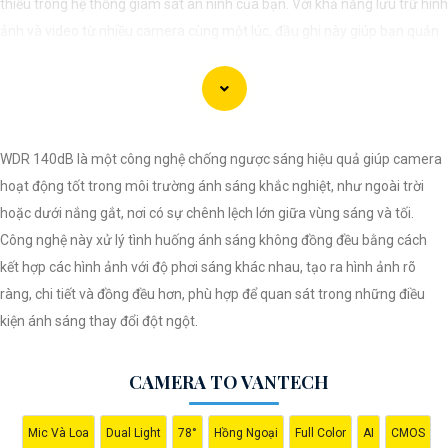
thiếu trong hệ thống giám sát an ninh của bạn. Với khả năng lưu trữ hình
ảnh và video từ nhiều camera cùng một lúc, đầu ghi này giúp bạn quản
lý và theo dõi các hoạt động trong và ngoài nhà một cách hiệu quả.
Công nghệ mới nhất được áp dụng vào đầu ghi camera này giúp nó
hoạt động mạnh mẽ và ổn định. Khả năng hỗ trợ 2 ổ cứng cho phép bạn
mở rộng không gian lưu trữ mà không cần lo lắng về việc ghi đè dữ liệu
WDR 140dB là một công nghệ chống ngược sáng hiệu quả giúp camera
quan trọng.
hoạt động tốt trong môi trường ánh sáng khắc nghiệt, như ngoài trời
Nếu bạn đang tìm kiếm một giải pháp giám sát an ninh thông minh và
hoặc dưới nắng gắt, nơi có sự chênh lệch lớn giữa vùng sáng và tối.
tiện lợi, đầu ghi camera hỗ trợ 2 ổ cứng công nghệ phù hợp sẽ là sự lựa
Công nghệ này xử lý tình huống ánh sáng không đồng đều bằng cách
chọn hoàn hảo cho nhu cầu của bạn. Hãy đầu tư vào sản phẩm này để
kết hợp các hình ảnh với độ phơi sáng khác nhau, tạo ra hình ảnh rõ
bảo vệ và giám sát nhà ở, cửa hàng hoặc văn phòng của bạn một cách
ràng, chi tiết và đồng đều hơn, phù hợp để quan sát trong những điều
chuyên nghiệp và hiệu quả nhất.
kiện ánh sáng thay đổi đột ngột.
CAMERA TO VANTECH
Mic Và Loa
Dual Light
78°
Hồng Ngoại
Full Color
AI
CMOS