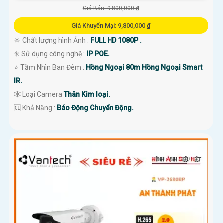
Giá Bán: 9,800,000 ₫
Giá Khuyến Mại: 9,800,000 ₫
🔆 Chất lượng hình Ảnh :
FULL HD 1080P .
✳️ Sử dụng công nghệ :
IP POE.
⭐ Tầm Nhìn Ban Đêm :
Hồng Ngoại 80m Hồng Ngoại Smart
IR.
🕸️ Loại Camera
Thân Kim loại.
️🆑 Khả Năng :
Báo Động Chuyển Động.