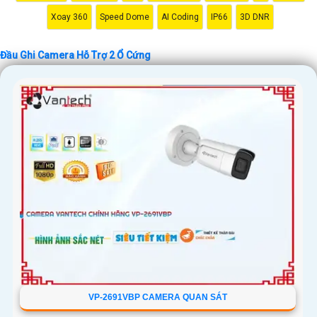
Xoay 360
Speed Dome
AI Coding
IP66
3D DNR
'
Đầu Ghi Camera Hỗ Trợ 2 Ổ Cứng
VP-2691VBP CAMERA QUAN SÁT