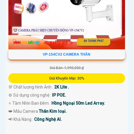
VP-154CV2 CAMERA THÂN
Giá Bán: 1,990,000 ₫
Giá Khuyến Mại: 30%
💯 Chất lượng hình Ảnh :
2K Lite .
⚙ Sử dụng công nghệ :
IP POE.
⭐ Tầm Nhìn Ban Đêm :
Hồng Ngoại 50m Led Array.
👑 Mẫu Camera
Thân Kim loại.
️📢 Khả Năng :
Công Nghệ AI.