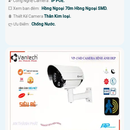
🌠 Công Nghệ Camera :
IP POE.
💥 Xem ban đêm :
Hồng Ngoại 70m Hồng Ngoại SMD.
🐜 Thiết Kế Camera
Thân Kim loại.
️ლ Ưu Điểm :
Chống Nước.