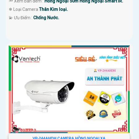
🔦 Xem ban đêm :
Hồng Ngoại 50m Hồng Ngoại Smart IR.
❄ Loại Camera
Thân Kim loại.
️💫 Ưu Điểm :
Chống Nước.
VP-244AHDH CAMERA HỒNG NGOẠI XA