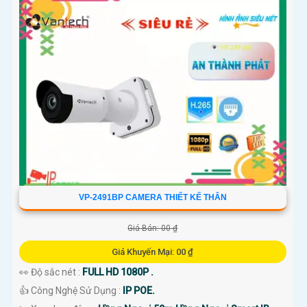
VP-2491BP CAMERA THIẾT KẾ THÂN
Giá Bán: 00 ₫
Giá Khuyến Mại: 00 ₫
👀 Độ sắc nét :
FULL HD 1080P .
👍 Công Nghệ Sử Dụng :
IP POE.