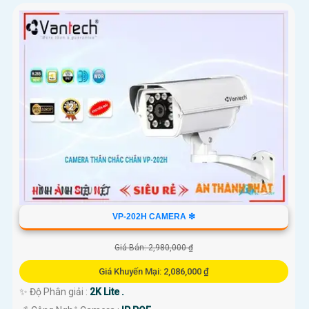
VP-202H CAMERA ❇
Giá Bán: 2,980,000 ₫
Giá Khuyến Mại: 2,086,000 ₫
✨ Độ Phân giải :
2K Lite .