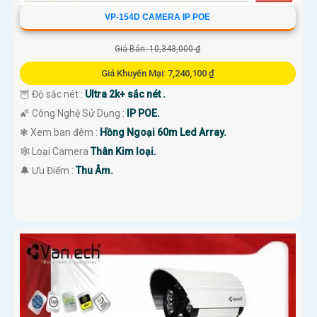
VP-154D CAMERA IP POE
Giá Bán: 10,343,000 ₫
Giá Khuyến Mại: 7,240,100 ₫
🦉 Độ sắc nét :
Ultra 2k+ sắc nét .
🌠 Công Nghệ Sử Dụng :
IP POE.
❃ Xem ban đêm :
Hồng Ngoại 60m Led Array.
🕸️ Loại Camera
Thân Kim loại.
️🔔 Ưu Điểm :
Thu Âm.