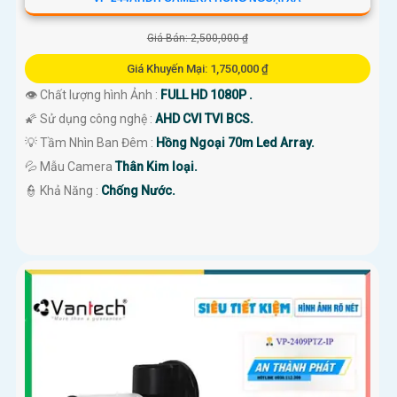
Giá Bán: 2,500,000 ₫
Giá Khuyến Mại: 1,750,000 ₫
👁 Chất lượng hình Ảnh :
FULL HD 1080P .
🌠 Sử dụng công nghệ :
AHD CVI TVI BCS.
💡 Tầm Nhìn Ban Đêm :
Hồng Ngoại 70m Led Array.
💦 Mẫu Camera
Thân Kim loại.
️👮 Khả Năng :
Chống Nước.