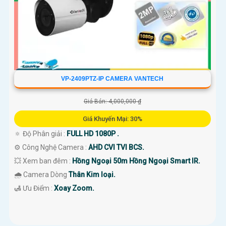
VP-2409PTZ-IP CAMERA VANTECH
Giá Bán: 4,000,000 ₫
Giá Khuyến Mại: 30%
🔅 Độ Phân giải :
FULL HD 1080P .
⚙ Công Nghệ Camera :
AHD CVI TVI BCS.
💥 Xem ban đêm :
Hồng Ngoại 50m Hồng Ngoại Smart IR.
🌧️ Camera Dòng
Thân Kim loại.
️🛃 Ưu Điểm :
Xoay Zoom.