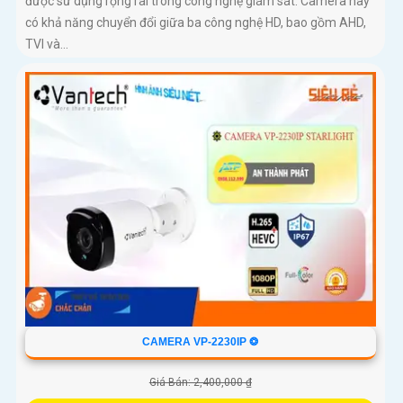
được sử dụng rộng rãi trong công nghệ giám sát. Camera này
có khả năng chuyển đổi giữa ba công nghệ HD, bao gồm AHD,
TVI và...
CAMERA VP-2230IP ❂
Giá Bán: 2,400,000 ₫