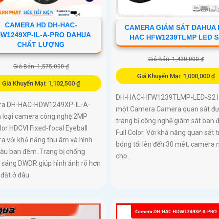
CAMERA HD DH-HAC-
CAMERA GIÁM SÁT DAHUA 
W1249XP-IL-A-PRO DAHUA
HAC HFW1239TLMP LED S
CHẤT LƯỢNG
Giá Bán: 1,430,000 ₫
Giá Bán: 1,575,000 ₫
Giá Khuyến Mại: 1,000,000 ₫
Giá Khuyến Mại: 1,102,500 ₫
DH-HAC-HFW1239TLMP-LED-S2 l
a DH-HAC-HDW1249XP-IL-A-
một Camera Camera quan sát đ
à loại camera công nghệ 2MP
trang bị công nghệ giám sát ban
or HDCVI Fixed-focal Eyeball
Full Color. Với khả năng quan sát 
a với khả năng thu âm và hình
bóng tối lên đến 30 mét, camera 
àu ban đêm. Trang bị chống
cho...
 sáng DWDR giúp hình ảnh rõ hơn
 đặt ở đâu