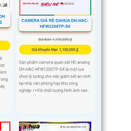
DH
CAMERA GIÁ RẺ DAHUA DH-HAC-
2
HFW1200TP-S4
Giá Bán: 1,100,000 ₫
Giá Khuyến Mại: 1,100,000 ₫
à
Sản phẩm camera quan sát HD analog
ược
DH-HAC-HFW1200TP-S4 là một lựa
 đêm
chọn lý tưởng cho việc giám sát an ninh
trong
tại nhà, văn phòng hay khu công
này
nghiệp. r>Với chất lượng hình ảnh cao...