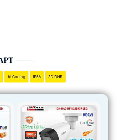
APT
AI Coding
IP66
3D DNR