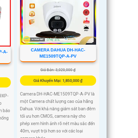
CAMERA DAHUA DH-HAC-
-A-
ME1509TQP-A-PV
Giá Bán: 3,020,000 ₫
Giá Khuyến Mại: 1,850,000 ₫
Camera DH-HAC-ME1509TQP-A-PV là
9XP-
một Camera chất lượng cao của hãng
p
Dahua. Với khả năng giám sát ban đêm
h báo
tối ưu hơn CMOS, camera này cho
chống
phép xem hình ảnh rõ nét màu sắc đến
40m, vượt trội hơn so với các loại