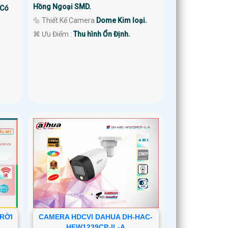
Hồng Ngoại SMD.
 Có
🔩 Thiết Kế Camera
Dome Kim loại.
️⌘ Ưu Điểm :
Thu hình Ổn Định.
RỜI
CAMERA HDCVI DAHUA DH-HAC-
HFW1239CP-IL-A