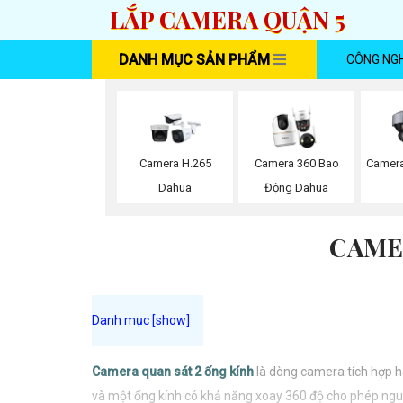
LẮP CAMERA QUẬN 5
DANH MỤC SẢN PHẨM
CÔNG NG
Camera H.265
Camera 360 Bao
Camera
Dahua
Động Dahua
CAME
Camera quan sát 2 ống kính
là dòng camera tích hợp ha
và một ống kính có khả năng xoay 360 độ cho phép ngu