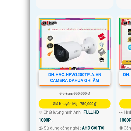
DH-HAC-HFW1200TP-A-VN
DH-
CAMERA DAHUA GHI ÂM
Giá Bán: 950,000 ₫
Giá Khuyến Mại: 750,000 ₫
🔅 Chất lượng hình Ảnh :
FULL HD
👀 Hìn
1080P .
1080P
🕉️ Sử dụng công nghệ :
AHD CVI TVI
®️ Côn