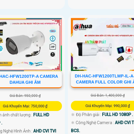
DH-HAC-HFW1200TLMP-IL-A
HAC-HFW1200TP-A CAMERA
CAMERA FULL COLOR GHI 
DAHUA GHI ÂM
Giá Bán: 1,400,000 ₫
Giá Bán: 950,000 ₫
Giá Khuyến Mại: 990,000 ₫
Giá Khuyến Mại: 750,000 ₫
🔆 Độ Phân giải :
FULL HD 1080P .
h ảnh chất lượng :
FULL HD
⚛️ Công Nghệ Camera :
AHD CVI T
 .
BCS.
g Nghệ Hình Ảnh :
AHD CVI TVI