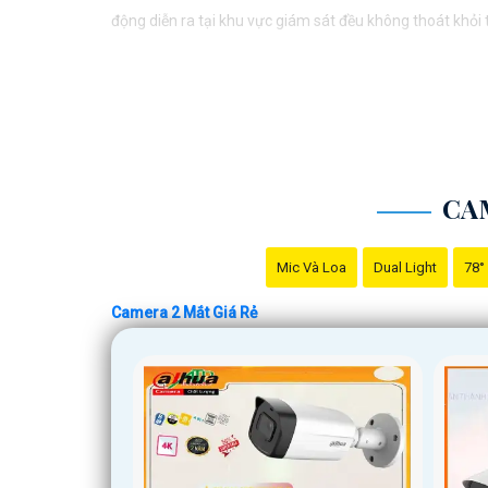
động diễn ra tại khu vực giám sát đều không thoát khỏi
CA
Mic Và Loa
Dual Light
78°
Camera 2 Mắt Giá Rẻ