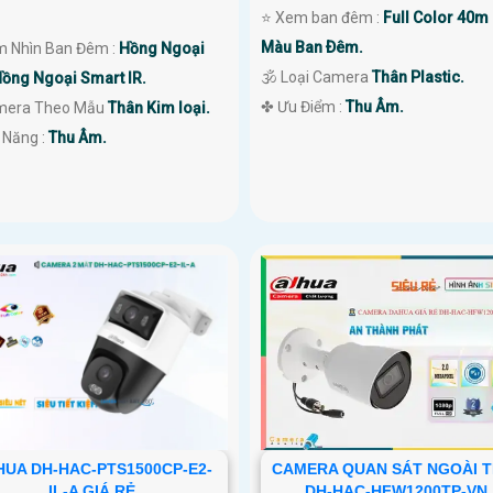
⭐ Xem ban đêm :
Full Color 40m
Màu Ban Ðêm.
m Nhìn Ban Đêm :
Hồng Ngoại
🕉️ Loại Camera
Thân Plastic.
ồng Ngoại Smart IR.
️✤ Ưu Điểm :
Thu Âm.
amera Theo Mẫu
Thân Kim loại.
 Năng :
Thu Âm.
UA DH-HAC-PTS1500CP-E2-
CAMERA QUAN SÁT NGOÀI T
IL-A GIÁ RẺ
DH-HAC-HFW1200TP-VN