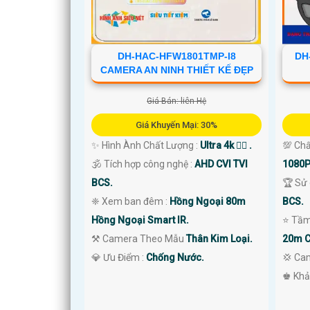
DH-HAC-HFW1801TMP-I8
DH
CAMERA AN NINH THIẾT KẾ ĐẸP
'
Giá Bán: liên Hệ
Giá Khuyến Mại: 30%
✨ Hình Ành Chất Lượng :
Ultra 4k 👍🏾 .
💯 Chấ
🕉️ Tích hợp công nghệ :
AHD CVI TVI
1080P
BCS.
🏆 Sử
❈ Xem ban đêm :
Hồng Ngoại 80m
BCS.
Hồng Ngoại Smart IR.
⭐ Tầm
⚒ Camera Theo Mẫu
Thân Kim Loại.
20m C
️💎 Ưu Điểm :
Chống Nước.
💢 Ca
️♚ Khả