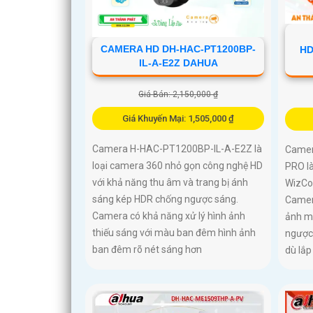
CAMERA HD DH-HAC-PT1200BP-
HD
IL-A-E2Z DAHUA
Giá Bán: 2,150,000 ₫
Giá Khuyến Mại: 1,505,000 ₫
Camera H-HAC-PT1200BP-IL-A-E2Z là
Camer
loại camera 360 nhỏ gọn công nghệ HD
PRO l
với khả năng thu âm và trang bị ánh
WizCol
sáng kép HDR chống ngược sáng.
Camer
Camera có khả năng xử lý hình ảnh
ảnh m
thiếu sáng với màu ban đêm hình ảnh
ngược
ban đêm rõ nét sáng hơn
dù lắp