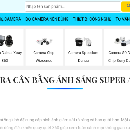
HỆ CAMERA
BỘ CAMERA NÊN DÙNG
THIẾT BỊ CÔNG NGHỆ
TƯ VẤN
 Dahua Xoay
Camera Chip
Camera Speedom
Camera Sử 
360
Wizsense
Dahua
Chip Sony D
RA CÂN BẰNG ÁNH SÁNG SUPER 
i ống kính để cung cấp hình ảnh giám sát rõ ràng và bao quát hơn. Một ố
ời dùng điều khiển quay quét 360 giúp xem toàn cảnh mọi không gian x