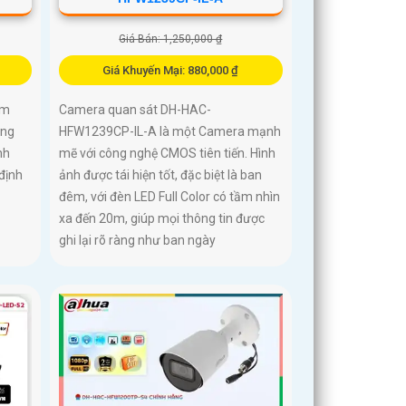
Giá Bán: 1,250,000 ₫
Giá Khuyến Mại: 880,000 ₫
ảm
Camera quan sát DH-HAC-
ông
HFW1239CP-IL-A là một Camera mạnh
nh
mẽ với công nghệ CMOS tiên tiến. Hình
 định
ảnh được tái hiện tốt, đặc biệt là ban
đêm, với đèn LED Full Color có tầm nhìn
xa đến 20m, giúp mọi thông tin được
ghi lại rõ ràng như ban ngày