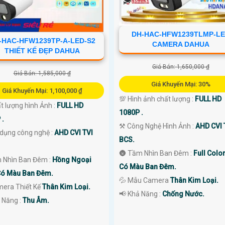
DH-HAC-HFW1239TLMP-L
-HAC-HFW1239TP-A-LED-S2
CAMERA DAHUA
THIẾT KẾ ĐẸP DAHUA
Giá Bán: 1,650,000 ₫
Giá Bán: 1,585,000 ₫
Giá Khuyến Mại: 30%
Giá Khuyến Mại: 1,100,000 ₫
💯 Hình ảnh chất lượng :
FULL HD
t lượng hình Ảnh :
FULL HD
1080P .
 .
⚒ Công Nghệ Hình Ảnh :
AHD CVI 
 dụng công nghệ :
AHD CVI TVI
BCS.
🌚 Tầm Nhìn Ban Đêm :
Full Colo
 Nhìn Ban Đêm :
Hồng Ngoại
Có Màu Ban Đêm.
ó Màu Ban Đêm.
💦 Mẫu Camera
Thân Kim Loại.
mera Thiết Kế
Thân Kim Loại.
️📢 Khả Năng :
Chống Nước.
 Năng :
Thu Âm.