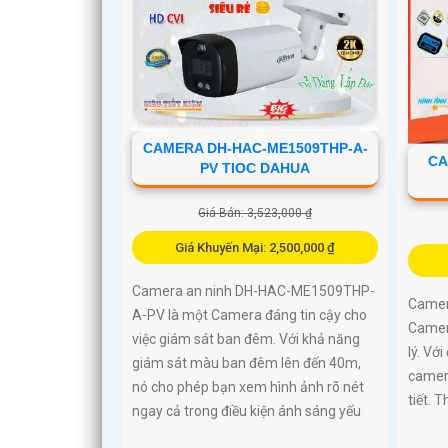
CAMERA DH-HAC-ME1509THP-A-
CA
PV TIOC DAHUA
Giá Bán: 3,523,000 ₫
Giá Khuyến Mại: 2,500,000 ₫
Camera an ninh DH-HAC-ME1509THP-
Camer
A-PV là một Camera đáng tin cậy cho
Camera
việc giám sát ban đêm. Với khả năng
lý. Vớ
giám sát màu ban đêm lên đến 40m,
camera
nó cho phép bạn xem hình ảnh rõ nét
tiết. 
ngay cả trong điều kiện ánh sáng yếu