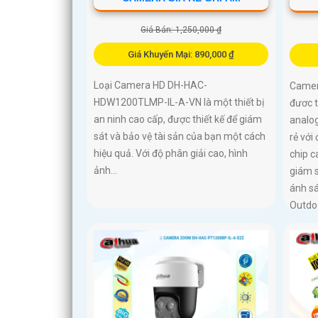
Giá Bán: 1,250,000 ₫
Giá Khuyến Mại: 890,000 ₫
Loại Camera HD DH-HAC-
Camer
HDW1200TLMP-IL-A-VN là một thiết bị
đươc 
an ninh cao cấp, được thiết kế để giám
analog
sát và bảo vệ tài sản của bạn một cách
rẻ với
hiệu quả. Với độ phân giải cao, hình
chip 
ảnh...
giám s
ánh s
Outdo