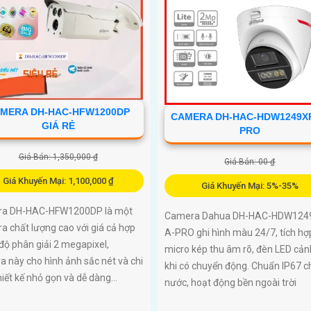
MERA DH-HAC-HFW1200DP
CAMERA DH-HAC-HDW1249XP
GIÁ RẺ
PRO
Giá Bán: 1,350,000 ₫
Giá Bán: 00 ₫
Giá Khuyến Mại: 1,100,000 ₫
Giá Khuyến Mại: 5%-35%
a DH-HAC-HFW1200DP là một
Camera Dahua DH-HAC-HDW124
 chất lượng cao với giá cả hợp
A-PRO ghi hình màu 24/7, tích hợ
i độ phân giải 2 megapixel,
micro kép thu âm rõ, đèn LED cản
 này cho hình ảnh sắc nét và chi
khi có chuyển động. Chuẩn IP67 
Thiết kế nhỏ gọn và dễ dàng...
nước, hoạt động bền ngoài trời