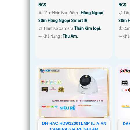
BCS.
BCS.
❃ Tầm Nhìn Ban Đêm :
Hồng Ngoại
🌙 Tầ
30m Hồng Ngoại Smart IR.
30m H
🎨 Thiết Kế Camera
Thân Kim loại.
🕸️ C
️⇝ Khả Năng :
Thu Âm.
️↭ Khả
DH-HAC-HDW1200TLMP-IL-A-VN
DAH
CAMERA GIÁ RẺ GHI ÂM