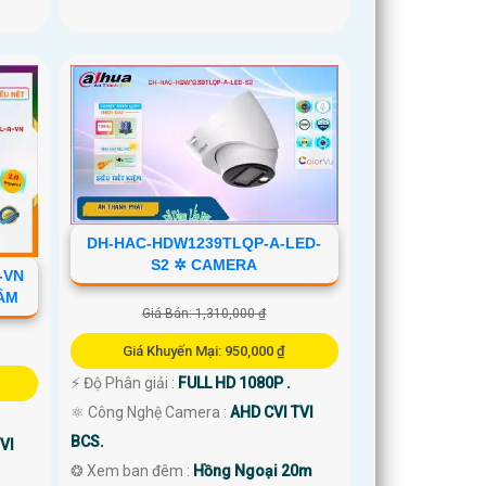
DH-HAC-HDW1239TLQP-A-LED-
S2 ✲ CAMERA
-VN
ÂM
Giá Bán: 1,310,000 ₫
Giá Khuyến Mại: 950,000 ₫
️⚡ Độ Phân giải :
FULL HD 1080P .
⚛️ Công Nghệ Camera :
AHD CVI TVI
BCS.
VI
❂ Xem ban đêm :
Hồng Ngoại 20m