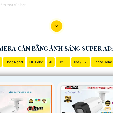
 tầm mắt của bạn.
MERA CÂN BẰNG ÁNH SÁNG SUPER AD
Hồng Ngoại
Full Color
AI
CMOS
Xoay 360
Speed Dome