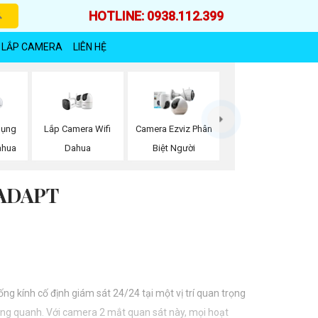
HOTLINE: 0938.112.399
 LẮP CAMERA
LIÊN HỆ
Lắp Camera Wifi
Dụng
Camera Ezviz Phân
Dahua
ahua
Biệt Người
ADAPT
ng kính cố định giám sát 24/24 tại một vị trí quan trọng
ung quanh. Với camera 2 mắt quan sát này, mọi hoạt