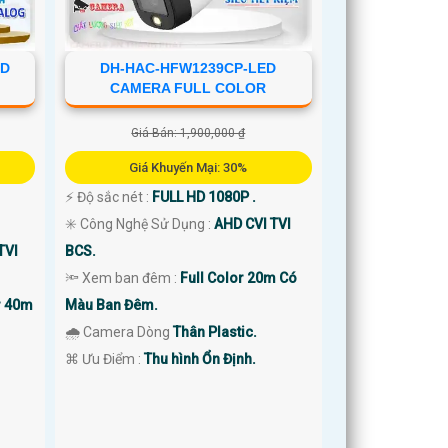
ED
DH-HAC-HFW1239CP-LED
CAMERA FULL COLOR
Giá Bán: 1,900,000 ₫
Giá Khuyến Mại: 30%
️⚡ Độ sắc nét :
FULL HD 1080P .
✳️ Công Nghệ Sử Dụng :
AHD CVI TVI
TVI
BCS.
🔦 Xem ban đêm :
Full Color 20m Có
r 40m
Màu Ban Đêm.
🌧️ Camera Dòng
Thân Plastic.
️⌘ Ưu Điểm :
Thu hình Ổn Định.