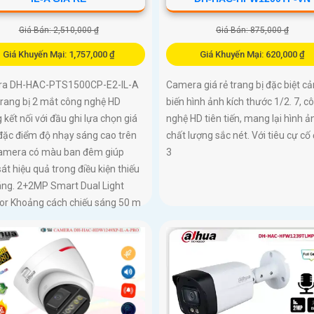
Giá Bán: 2,510,000 ₫
Giá Bán: 875,000 ₫
Giá Khuyến Mại: 1,757,000 ₫
Giá Khuyến Mại: 620,000 ₫
a DH-HAC-PTS1500CP-E2-IL-A
Camera giá rẻ trang bị đặc biệt c
trang bị 2 mắt công nghệ HD
biến hình ảnh kích thước 1/2. 7, c
 kết nối với đầu ghi lựa chọn giá
nghệ HD tiên tiến, mang lại hình ả
 đặc điểm độ nhạy sáng cao trên
chất lượng sắc nét. Với tiêu cự cố
camera có màu ban đêm giúp
3
át hiệu quả trong điều kiện thiếu
áng. 2+2MP Smart Dual Light
or Khoảng cách chiếu sáng 50 m