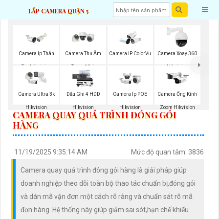
LẮP CAMERA QUẬN 5
Camera Ip Thân
Camera Thu Âm
Camera IP ColorVu
Camera Xoay 360
Trụ Hikvision
Trong Nhà
Hikvision
Hikvision
Camera Ultra 3k
Đầu Ghi 4 HDD
Camera Ip POE
Camera Ống Kính
Hikvision
Hikvision
Hikvision
Zoom Hikvision
CAMERA QUAY QUÁ TRÌNH ĐÓNG GÓI
HÀNG
11/19/2025 9:35:14 AM
Mức độ quan tâm: 3836
Camera quay quá trình đóng gói hàng là giải pháp giúp
doanh nghiệp theo dõi toàn bộ thao tác chuẩn bị,đóng gói
và dán mã vận đơn một cách rõ ràng và chuẩn sát rõ mã
đơn hàng. Hệ thống này giúp giảm sai sót,hạn chế khiếu