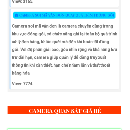
View: 3165.
👸 CAMERA SOI MÃ VẬN ĐƠN QUAY QUÁ TRÌNH ĐÓNG GÓI
Camera soi mã vận đơn là camera chuyên dùng trong
khu vực đóng gói, có chức năng ghi lại toàn bộ quá trình
xử lý đơn hàng, từ lúc quét mã đến khi hoàn tất đóng
gói. Với độ phân giải cao, góc nhìn rộng và khả năng lưu
trữ dài hạn, camera giúp quản lý dễ dàng truy xuất
thông tin khi cần thiết, hạn chế nhầm lẫn và thất thoát
hàng hóa
View: 7774.
CAMERA QUAN SÁT GIÁ RẺ