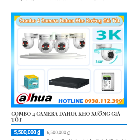
hiện chuyển động, đàm thoại âm thanh 2 chiều và giám sát
có màu vào ban đêm
COMBO 4 CAMERA DAHUA KHO XƯỞNG GIÁ
TỐT
5,500,000 ₫
6,500,000 ₫