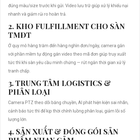
đúng màu/size trước khi gửi. Video lưu trữ giúp xử lý khiếu nại
nhanh và giảm rủi ro hoàn trả.
2. KHO FULFILLMENT CHO SÀN
TMĐT
Ở quy mô hàng trăm đến hàng nghìn đơn/ngày, camera gắn
với phần mềm tự động gán video theo mã đơn giúp truy xuất
tức thì khi sàn yêu cầu minh chứng — rút ngắn thời gian xử lý
tranh chấp.
3. TRUNG TÂM LOGISTICS &
PHÂN LOẠI
Camera PTZ theo dõi băng chuyền, AI phát hiện kiện sai nhãn,
cảnh báo tức thì để kịp thời chỉnh luồng phân loại, giảm lỗi số
lượng lớn.
4. SẢN XUẤT & ĐÓNG GÓI SẢN
PHẨM NHẠY CẢM