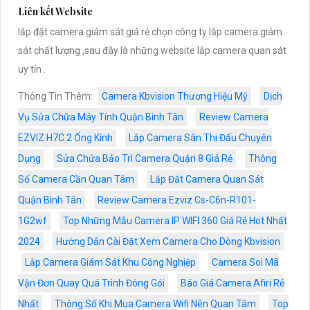
Liên kết Website
lắp đặt camera giám sát giá rẻ chọn công ty lắp camera giám
sát chất lượng ,sau đây là những website lắp camera quan sát
uy tín .
Thông Tin Thêm:
Camera Kbvision Thương Hiệu Mỹ
Dịch
Vụ Sửa Chữa Máy Tính Quận Bình Tân
Review Camera
EZVIZ H7C 2 Ống Kính
Lắp Camera Sân Thi Đấu Chuyên
Dụng
Sửa Chửa Bảo Trì Camera Quận 8 Giá Rẻ
Thông
Số Camera Cần Quan Tâm
Lắp Đăt Camera Quan Sát
Quận Bình Tân
Review Camera Ezviz Cs-C6n-R101-
1G2wf
Top Những Mẫu Camera IP WIFI 360 Giá Rẻ Hot Nhất
2024
Hường Dẫn Cài Đặt Xem Camera Cho Dòng Kbvision
Lắp Camera Giám Sát Khu Công Nghiệp
Camera Soi Mã
Vận Đơn Quay Quá Trình Đóng Gói
Báo Giá Camera Afiri Rẻ
Nhất
Thông Số Khi Mua Camera Wifi Nên Quan Tâm
Top