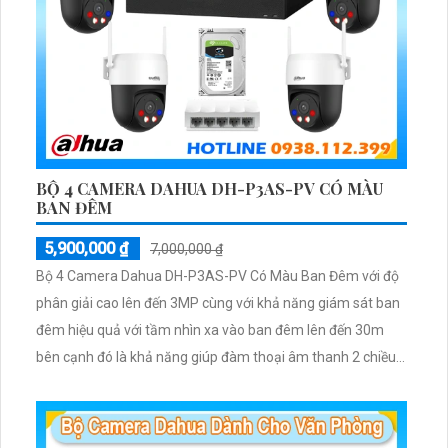
BỘ 4 CAMERA DAHUA DH-P3AS-PV CÓ MÀU
BAN ĐÊM
5,900,000 ₫
7,000,000 ₫
Bộ 4 Camera Dahua DH-P3AS-PV Có Màu Ban Đêm với độ
phân giải cao lên đến 3MP cùng với khả năng giám sát ban
đêm hiệu quả với tầm nhìn xa vào ban đêm lên đến 30m
bên cạnh đó là khả năng giúp đàm thoại âm thanh 2 chiều
và báo động răng de chủ động khi phát hiện xâm nhập