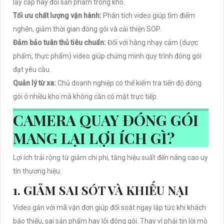
lấy cắp hay đổi sản phẩm trong kho.
Tối ưu chất lượng vận hành:
Phân tích video giúp tìm điểm
nghẽn, giảm thời gian đóng gói và cải thiện SOP.
Đảm bảo tuân thủ tiêu chuẩn:
Đối với hàng nhạy cảm (dược
phẩm, thực phẩm) video giúp chứng minh quy trình đóng gói
đạt yêu cầu.
Quản lý từ xa:
Chủ doanh nghiệp có thể kiểm tra tiến độ đóng
gói ở nhiều kho mà không cần có mặt trực tiếp.
CAMERA QUAY ĐÓNG GÓI
MANG LẠI LỢI ÍCH GÌ?
Lợi ích trải rộng từ giảm chi phí, tăng hiệu suất đến nâng cao uy
tín thương hiệu:
1. GIẢM SAI SÓT VÀ KHIẾU NẠI
Video gắn với mã vận đơn giúp đối soát ngay lập tức khi khách
báo thiếu, sai sản phẩm hay lỗi đóng gói. Thay vì phải tin lời mô