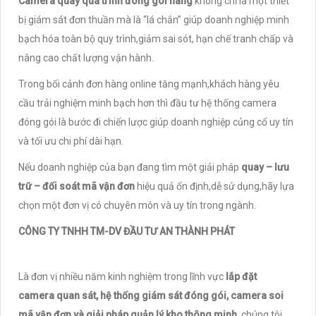
Camera quay quá trình đóng gói hàng
không chỉ là một thiết
bị giám sát đơn thuần mà là “lá chắn” giúp doanh nghiệp minh
bạch hóa toàn bộ quy trình,giảm sai sót, hạn chế tranh chấp và
nâng cao chất lượng vận hành.
Trong bối cảnh đơn hàng online tăng mạnh,khách hàng yêu
cầu trải nghiệm minh bạch hơn thì đầu tư hệ thống camera
đóng gói là bước đi chiến lược giúp doanh nghiệp củng cố uy tín
và tối ưu chi phí dài hạn.
Nếu doanh nghiệp của bạn đang tìm một giải pháp
quay – lưu
trữ – đối soát mã vận đơn
hiệu quả ổn định,dễ sử dụng,hãy lựa
chọn một đơn vị có chuyên môn và uy tín trong ngành.
CÔNG TY TNHH TM-DV ĐẦU TƯ AN THÀNH PHÁT
Là đơn vị nhiều năm kinh nghiệm trong lĩnh vực
lắp đặt
camera quan sát, hệ thống giám sát đóng gói, camera soi
mã vận đơn và giải pháp quản lý kho thông minh
, chúng tôi