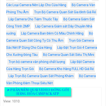
Các Loại Camera Nên Lắp Cho Cửa Hàng
Bộ Camera Văn
Phòng Thu Âm
Trọn Bộ Camera Quan Sát Gia Đình Giá Rẻ
Lắp Camera Cho Tiệm Thuốc Tây
Bộ Camera Giám Sát
Công Trình 2MP
Lắp Camera Giám sát Dây Chuyền Nhà
xưởng
Lắp Camera Ban Đêm Có Màu Chính Hãng
Bộ
Camera Quan Sát Công Ty Có Thu Âm
Trọn Gói Camera
Sắc Nét IP Dùng Cho Cửa Hàng
Lắp Đặt Trọn Gói 4 Camera
Cho Xưởng Đóng Tàu
Bộ Camera Quan Sát Siêu Thị Mini
Trọn bộ camera văn phòng chất lượng
Lắp Đặt Camera
Cửa Hàng Trọn Gói
Bộ Camera Kho Hàng FULL HD Giá Rẻ
Lắp Trọn Bộ Camera Quan Sát Phòng Khám
Bộ Camera
Văn Phòng Đàm Thoại Siêu Nét
➤
PHẦN MỀM QUAY VIDEO ĐÓNG GÓI
HÀNG HÓA CAMPACK ATP
View: 1010.