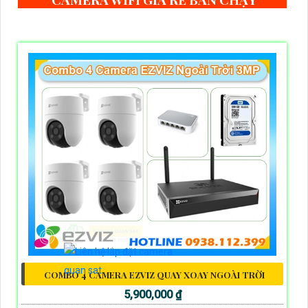
COMBO 4 CAMERA EZVIZ QUAY XOAY NGOÀI TRỜI
5,900,000 ₫