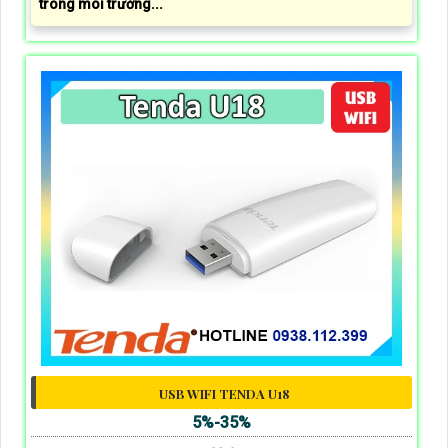
trong môi trường...
USB WIFI TENDA U18
5%-35%