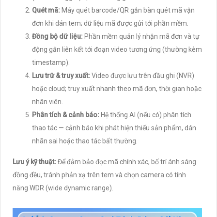
Quét mã:
Máy quét barcode/QR gắn bàn quét mã vận
đơn khi dán tem; dữ liệu mã được gửi tới phần mềm.
Đồng bộ dữ liệu:
Phần mềm quản lý nhận mã đơn và tự
động gắn liên kết tới đoạn video tương ứng (thường kèm
timestamp).
Lưu trữ & truy xuất:
Video được lưu trên đầu ghi (NVR)
hoặc cloud; truy xuất nhanh theo mã đơn, thời gian hoặc
nhân viên.
Phân tích & cảnh báo:
Hệ thống AI (nếu có) phân tích
thao tác — cảnh báo khi phát hiện thiếu sản phẩm, dán
nhãn sai hoặc thao tác bất thường.
Lưu ý kỹ thuật:
Để đảm bảo đọc mã chính xác, bố trí ánh sáng
đồng đều, tránh phản xạ trên tem và chọn camera có tính
năng WDR (wide dynamic range).