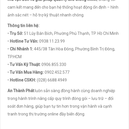
cam kết mang đến cho bạn hệ thống hoạt động ổn định – hình
ảnh sắc nét – hỗ trợ kỹ thuật nhanh chóng.
Thông tin liên hệ:
•
Trụ Sở:
51 Lũy Bán Bích, Phường Phú Thạnh, TP. Hồ Chí Minh
•
Hotline Tư Vấn:
0938.11.23.99
•
Chi Nhánh 1:
445/38 Tân Hòa Đông, Phường Bình Trị Đông,
TP.HCM
•
Tư Vấn Kỹ Thuật:
0906.855.330
•
Tư Vấn Mua Hàng:
0902.452.577
•
Hotline CSKH:
(028) 6688.4949
An Thành Phát
luôn sẵn sàng đồng hành cùng doanh nghiệp
trong hành trình nâng cấp quy trình đóng gói – lưu trữ – đối
soát đơn hàng, giúp bạn tự tin hơn trong vận hành và cạnh
tranh trong thị trường online đầy biến động.