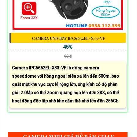
CAMERA UNIVIEW IPC6652EL-X33-VF
45%
00 ₫
Camera IPC6652EL-X33-VF là dòng camera
speeddome với hồng ngoại siêu xa lên đến 500m, bao
quát một khu vực cực kì rộng lớn, ống kính có độ phân
giải 2.0Mp có thể zoom quang học lên đến 33X, có thể
hoạt động độc lập nhờ khe cắm thẻ nhớ lên đến 256Gb
CAMERA WIFI GIÁ RẺ BÁN CHẠY