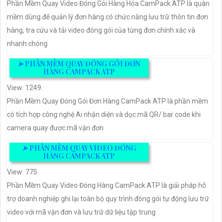
Phần Mềm Quay Video Đóng Gói Hàng Hóa CamPack ATP là quàn
mềm dùng để quản lý đơn hàng có chức năng lưu trữ thôn tin đơn
hàng, tra cứu và tải video đóng gói của từng đơn chính xác và
nhanh chóng
➤
PHẦN MỀM QUAY ĐÓNG GÓI ĐƠN
HÀNG CAMPACK ATP
View: 1249.
Phần Mềm Quay Đóng Gói Đơn Hàng CamPack ATP là phần mềm
có tích hợp công nghệ Ai nhận diện và dọc mã QR/ bar code khi
camera quay được mã vận đơn
➤
PHẦN MỀM QUAY VIDEO ĐÓNG
HÀNG CAMPACK ATP
View: 775.
Phần Mềm Quay Video Đóng Hàng CamPack ATP là giải pháp hỗ
trợ doanh nghiệp ghi lại toàn bộ quy trình đóng gói tự động lưu trữ
video với mã vận đơn và lưu trữ dữ liệu tập trung