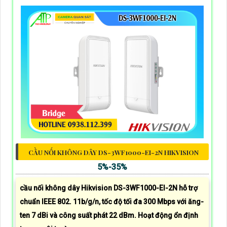
CẦU NỐI KHÔNG DÂY DS-3WF1000-EI-2N HIKVISION
5%-35%
cầu nối không dây Hikvision DS-3WF1000-EI-2N hỗ trợ
chuẩn IEEE 802. 11b/g/n, tốc độ tối đa 300 Mbps với ăng-
ten 7 dBi và công suất phát 22 dBm. Hoạt động ổn định