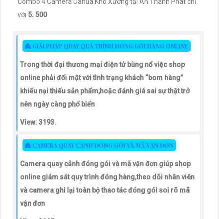
Combo 4 Camera Dahua Kho Xưởng tại An Thành Phát chỉ
với
5. 500
👸 GIẢI PHÁP QUAY QUÁ TRÌNH ĐÓNG GÓI HÀNG ONLINE
Trong thời đại thương mại điện tử bùng nổ việc shop
online phải đối mặt với tình trạng khách “bom hàng”
khiếu nại thiếu sản phẩm,hoặc đánh giá sai sự thật trở
nên ngày càng phổ biến
View: 3193.
👸 CAMERA QUAY CẢNH ĐÓNG GÓI VÀ MÃ VẬN ĐƠN
Camera quay cảnh đóng gói và mã vận đơn giúp shop
online giám sát quy trình đóng hàng,theo dõi nhân viên
và camera ghi lại toàn bộ thao tác đóng gói soi rõ mã
vận đơn