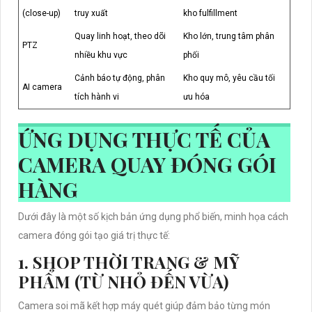
(close-up)
truy xuất
kho fulfillment
Quay linh hoạt, theo dõi
Kho lớn, trung tâm phân
PTZ
nhiều khu vực
phối
Cảnh báo tự động, phân
Kho quy mô, yêu cầu tối
AI camera
tích hành vi
ưu hóa
ỨNG DỤNG THỰC TẾ CỦA
CAMERA QUAY ĐÓNG GÓI
HÀNG
Dưới đây là một số kịch bản ứng dụng phổ biến, minh họa cách
camera đóng gói tạo giá trị thực tế:
1. SHOP THỜI TRANG & MỸ
PHẨM (TỪ NHỎ ĐẾN VỪA)
Camera soi mã kết hợp máy quét giúp đảm bảo từng món