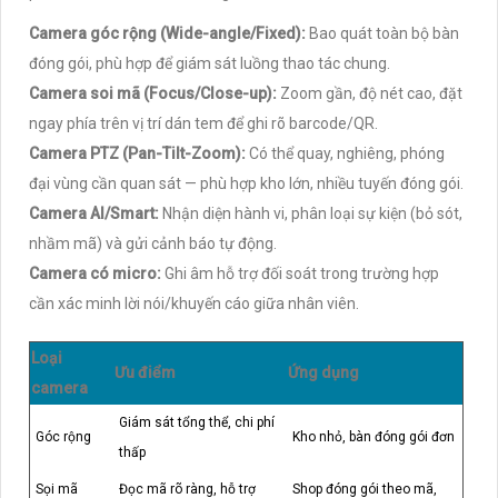
Camera góc rộng (Wide-angle/Fixed):
Bao quát toàn bộ bàn
đóng gói, phù hợp để giám sát luồng thao tác chung.
Camera soi mã (Focus/Close-up):
Zoom gần, độ nét cao, đặt
ngay phía trên vị trí dán tem để ghi rõ barcode/QR.
Camera PTZ (Pan-Tilt-Zoom):
Có thể quay, nghiêng, phóng
đại vùng cần quan sát — phù hợp kho lớn, nhiều tuyến đóng gói.
Camera AI/Smart:
Nhận diện hành vi, phân loại sự kiện (bỏ sót,
nhầm mã) và gửi cảnh báo tự động.
Camera có micro:
Ghi âm hỗ trợ đối soát trong trường hợp
cần xác minh lời nói/khuyến cáo giữa nhân viên.
Loại
Ưu điểm
Ứng dụng
camera
Giám sát tổng thể, chi phí
Góc rộng
Kho nhỏ, bàn đóng gói đơn
thấp
Sọi mã
Đọc mã rõ ràng, hỗ trợ
Shop đóng gói theo mã,