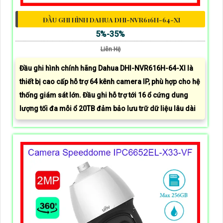
ĐẦU GHI HÌNH DAHUA DHI-NVR616H-64-XI
5%-35%
Liên Hệ
Đầu ghi hình chính hãng Dahua DHI-NVR616H-64-XI là
thiết bị cao cấp hỗ trợ 64 kênh camera IP, phù hợp cho hệ
thống giám sát lớn. Đầu ghi hỗ trợ tới 16 ổ cứng dung
lượng tối đa mỗi ổ 20TB đảm bảo lưu trữ dữ liệu lâu dài