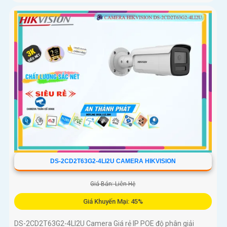
DS-2CD2T63G2-4LI2U CAMERA HIKVISION
Giá Bán: Liên Hệ
Giá Khuyến Mại: 45%
DS-2CD2T63G2-4LI2U Camera Giá rẻ IP POE độ phân giải