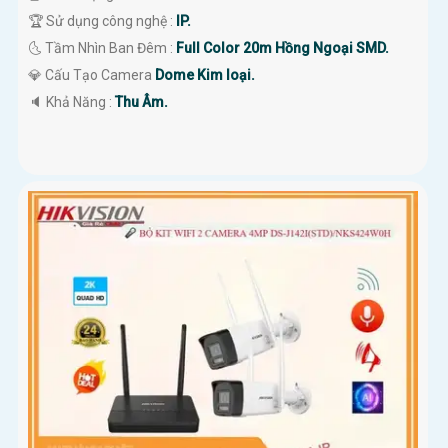
🏆 Sử dụng công nghệ :
IP.
🌜 Tầm Nhìn Ban Đêm :
Full Color 20m Hồng Ngoại SMD.
💎 Cấu Tạo Camera
Dome Kim loại.
️🔈 Khả Năng :
Thu Âm.