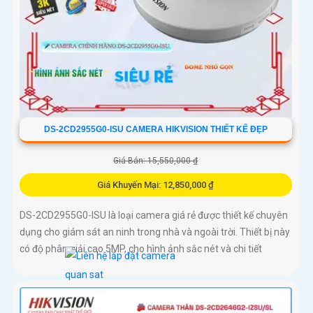
DS-2CD2955G0-ISU CAMERA HIKVISION THIẾT KẾ ĐẸP
Giá Bán: 15,550,000 ₫
Giá Khuyến Mại: 12,850,000 ₫
DS-2CD2955G0-ISU là loại camera giá rẻ được thiết kế chuyên
dụng cho giám sát an ninh trong nhà và ngoài trời. Thiết bị này
có độ phân giải cao 5MP, cho hình ảnh sắc nét và chi tiết