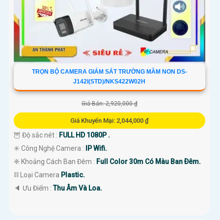
TRỌN BỘ CAMERA GIÁM SÁT TRƯỜNG MẦM NON DS-
J142I(STD)/NKS422W02H
Giá Bán: 2,920,000 ₫
Giá Khuyến Mại: 2,044,000 ₫
🦉 Độ sắc nét :
FULL HD 1080P .
✳️ Công Nghệ Camera :
IP Wifi.
❈ Khoảng Cách Ban Đêm :
Full Color 30m Có Màu Ban Ðêm.
⛓ Loại Camera
Plastic.
️🔈 Ưu Điểm :
Thu Âm Và Loa.