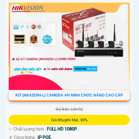
KIT (NK42E0H-L) CAMERA AN NINH CHỨC NĂNG CAO CẤP
Giá Bán: Liên hệ
Giá Khuyến Mại: 30%
✨ Chất lượng hình :
FULL HD 1080P .
⚜️ Công Nghệ :
IP POE.