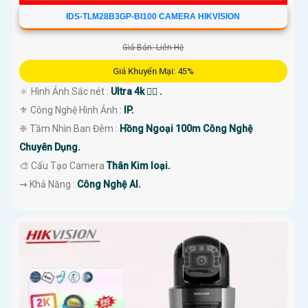
IDS-TLM28B3GP-BI100 CAMERA HIKVISION
Giá Bán: Liên Hệ
Giá Khuyến Mại: 45%
🔅 Hình Ảnh Sắc nét :
Ultra 4k 👍🏾 .
⚜️ Công Nghệ Hình Ảnh :
IP.
❈ Tầm Nhìn Ban Đêm :
Hồng Ngoại 100m Công Nghệ
Chuyên Dụng.
🎨 Cấu Tạo Camera
Thân Kim loại.
️⇝ Khả Năng :
Công Nghệ AI.