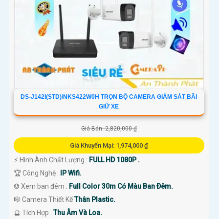
DS-J142I(STD)/NKS422W0H TRỌN BỘ CAMERA GIÁM SÁT BÃI
GIỮ XE
Giá Bán: 2,820,000 ₫
Giá Khuyến Mại: 1,974,000 ₫
️⚡ Hình Ành Chất Lượng :
FULL HD 1080P .
🏆 Công Nghệ :
IP Wifi.
❂ Xem ban đêm :
Full Color 30m Có Màu Ban Ðêm.
🎼️ Camera Thiết Kế
Thân Plastic.
️🔮 Tích Hợp :
Thu Âm Và Loa.