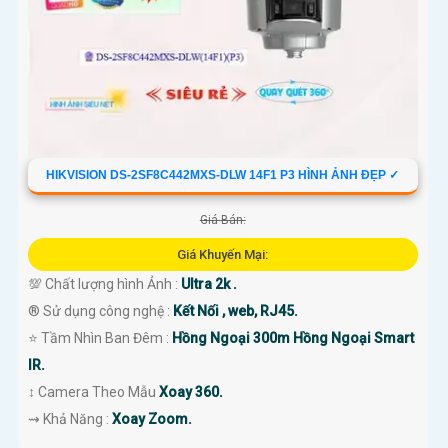
HIKVISION DS-2SF8C442MXS-DLW 14F1 P3 HÌNH ẢNH ĐẸP ✓
Giá Bán:
Giá Khuyến Mại:
💯 Chất lượng hình Ảnh :
Ultra 2k .
®️ Sử dụng công nghệ :
Kết Nối , web, RJ45.
⭐ Tầm Nhìn Ban Đêm :
Hồng Ngoại 300m Hồng Ngoại Smart
IR.
↕️ Camera Theo Mẫu
Xoay 360.
️⇝ Khả Năng :
Xoay Zoom.