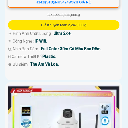
J142I(STD)/NKS424W02H GIÁ RẺ
Giá Bán: 3,210,000 ₫
Giá Khuyến Mại: 2,247,000 ₫
🔅 Hình Ành Chất Lượng :
Ultra 2k + .
⚜️ Công Nghệ :
IP Wifi.
🌜 Nhìn Ban Đêm :
Full Color 30m Có Màu Ban Ðêm.
⛓ Camera Thiết Kế
Plastic.
️♚ Ưu Điểm :
Thu Âm Và Loa.