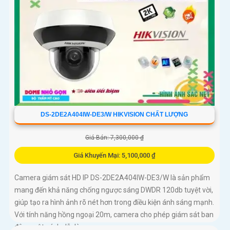
DS-2DE2A404IW-DE3/W HIKVISION CHẤT LƯỢNG
Giá Bán: 7,300,000 ₫
Giá Khuyến Mại: 5,100,000 ₫
Camera giám sát HD IP DS-2DE2A404IW-DE3/W là sản phẩm
mang đến khả năng chống ngược sáng DWDR 120db tuyệt vời,
giúp tạo ra hình ảnh rõ nét hơn trong điều kiện ánh sáng mạnh.
Với tính năng hồng ngoại 20m, camera cho phép giám sát ban
đêm một cách dễ dàng