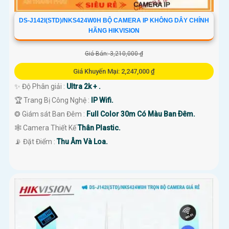
DS-J142I(STD)/NKS424W0H BỘ CAMERA IP KHÔNG DÂY CHÍNH
HÃNG HIKVISION
Giá Bán: 3,210,000 ₫
Giá Khuyến Mại: 2,247,000 ₫
✨ Độ Phân giải :
Ultra 2k + .
🏆 Trang Bị Công Nghệ :
IP Wifi.
❂ Giám sát Ban Đêm :
Full Color 30m Có Màu Ban Ðêm.
🕸️ Camera Thiết Kế
Thân Plastic.
️📡 Đặt Điểm :
Thu Âm Và Loa.