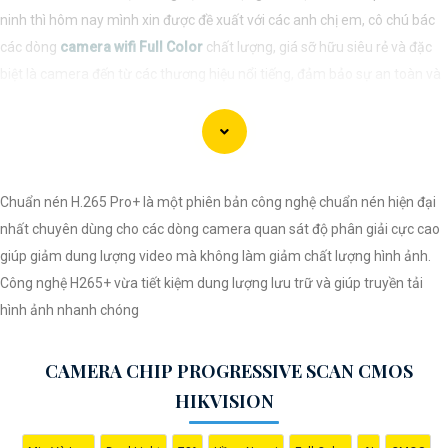
ninh thì hôm nay mình xin được đề xuất với các anh chị em, cô chú bác
các dòng
camera wifi Full Color
chất lượng, giá sỡ hữu siêu rẻ và đặc
biệt là camera đến từ các thương hiệu nổi tiếng, đảm bảo sự an toàn và
ổn định khi sử dụng.
Chuẩn nén H.265 Pro+ là một phiên bản công nghệ chuẩn nén hiện đại
nhất chuyên dùng cho các dòng camera quan sát độ phân giải cực cao
giúp giảm dung lượng video mà không làm giảm chất lượng hình ảnh.
Công nghệ H265+ vừa tiết kiệm dung lượng lưu trữ và giúp truyền tải
hình ảnh nhanh chóng
'
CAMERA CHIP PROGRESSIVE SCAN CMOS
HIKVISION