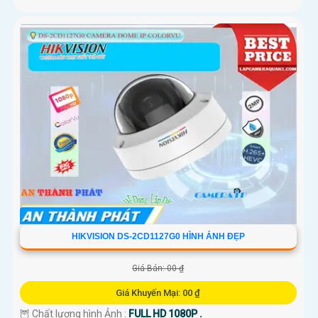
HIKVISION DS-2CD1127G0 HÌNH ẢNH ĐẸP
Giá Bán: 00 ₫
Giá Khuyến Mại: 00 ₫
🦉 Chất lượng hình Ảnh :
FULL HD 1080P .