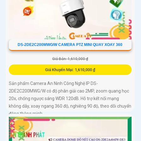
DS-2DE2C200MWG/W CAMERA PTZ MINI QUAY XOAY 360
Giá Bán: 1,610,000 ₫
Giá Khuyến Mại: 1,610,000 ₫
Sản phẩm Camera An Ninh Công Nghệ IP DS-
2DE2C200MWG/W có độ phân giải cao 2MP, zoom quang học
20x, chống ngược sáng WDR 120dB. Hỗ trợ kết nối mạng
không dây, xoay ngang 360 độ, nghiêng 90 độ, theo dõi chuyển
động thông minh