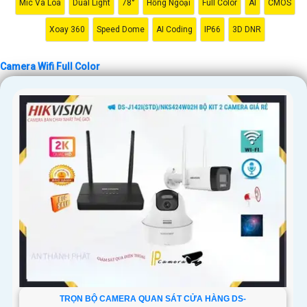
Mic Và Loa
Dual Light
78°
Hồng Ngoại
Full Color
AI
CMOS
Xoay 360
Speed Dome
AI Coding
IP66
3D DNR
Camera Wifi Full Color
TRỌN BỘ CAMERA QUAN SÁT CỬA HÀNG DS-