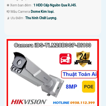
❃ Xem ban đêm :
1 HDD Cấp Nguồn Qua RJ45.
🎼️ Mẫu Camera
Dome Kim loại.
️📡 Ưu Điểm :
Thu hình Chất Lượng.