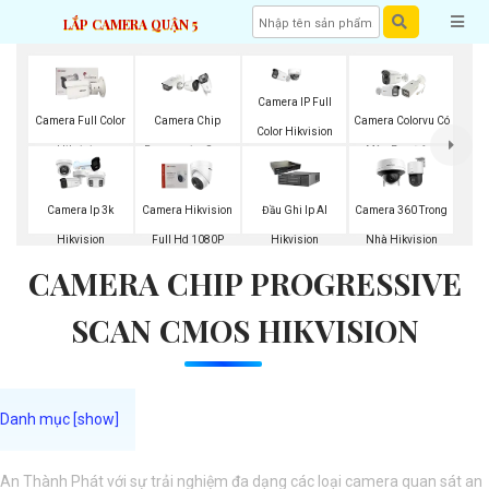
LẮP CAMERA QUẬN 5
Camera IP Full
Camera Full Color
Camera Chip
Camera Colorvu Có
Color Hikvision
Hikvision
Progressive Scan
Màu Ban Đêm
CMOS Hikvision
Camera Ip 3k
Camera Hikvision
Đầu Ghi Ip AI
Camera 360 Trong
Hikvision
Full Hd 1080P
Hikvision
Nhà Hikvision
CAMERA CHIP PROGRESSIVE
SCAN CMOS HIKVISION
An Thành Phát với sự trải nghiệm đa dạng các loại camera quan sát an