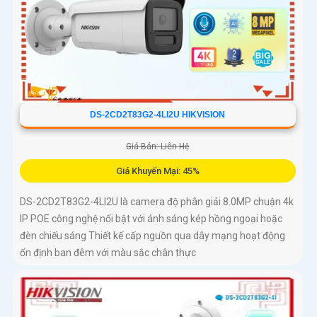
DS-2CD2T83G2-4LI2U HIKVISION
Giá Bán: Liên Hệ
Giá Khuyến Mại: 45%
DS-2CD2T83G2-4LI2U là camera độ phân giải 8.0MP chuận 4k
IP POE công nghệ nổi bật với ánh sáng kép hồng ngoại hoặc
đèn chiếu sáng Thiết kế cấp nguồn qua dây mạng hoạt động
ổn định ban đêm với màu sắc chân thực