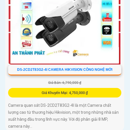
DS-2CD2T83G2-4I CAMERA HIKVISION CÔNG NGHỆ MỚI
Giá Bán: 6,790,000 ₫
Giá Khuyến Mại: 4,750,000 ₫
Camera quan sát DS-2CD2T83G2-4I là một Camera chất
lượng cao từ thương hiệu Hikvision, một trong những nhà sản
xuất hàng đầu trong lĩnh vực này. Với độ phân giải 8 MP,
camera này...