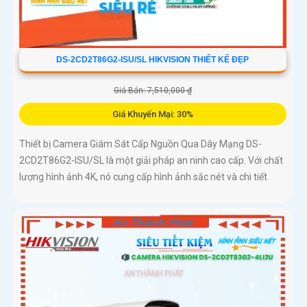
DS-2CD2T86G2-ISU/SL HIKVISION THIẾT KẾ ĐẸP
Giá Bán: 7,510,000 ₫
Giá Khuyến Mại: 30%
Thiết bị Camera Giám Sát Cấp Nguồn Qua Dây Mạng DS-
2CD2T86G2-ISU/SL là một giải pháp an ninh cao cấp. Với chất
lượng hình ảnh 4K, nó cung cấp hình ảnh sắc nét và chi tiết