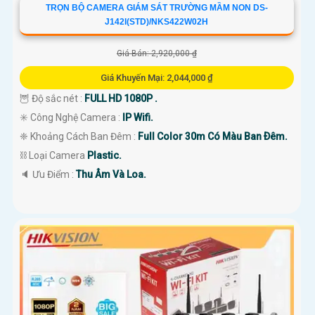
TRỌN BỘ CAMERA GIÁM SÁT TRƯỜNG MẦM NON DS-
J142I(STD)/NKS422W02H
Giá Bán: 2,920,000 ₫
Giá Khuyến Mại: 2,044,000 ₫
🦉 Độ sắc nét :
FULL HD 1080P .
✳️ Công Nghệ Camera :
IP Wifi.
❈ Khoảng Cách Ban Đêm :
Full Color 30m Có Màu Ban Ðêm.
⛓ Loại Camera
Plastic.
️🔈 Ưu Điểm :
Thu Âm Và Loa.