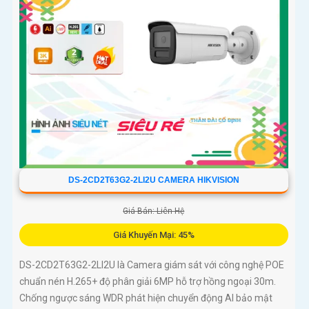
DS-2CD2T63G2-2LI2U CAMERA HIKVISION
Giá Bán: Liên Hệ
Giá Khuyến Mại: 45%
DS-2CD2T63G2-2LI2U là Camera giám sát với công nghệ POE
chuẩn nén H.265+ độ phân giải 6MP hỗ trợ hồng ngoại 30m.
Chống ngược sáng WDR phát hiện chuyển động AI bảo mật