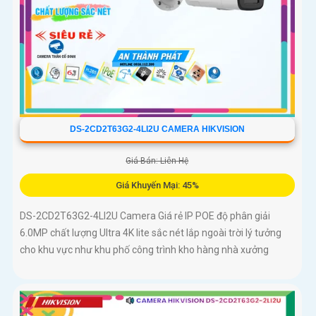
DS-2CD2T63G2-4LI2U CAMERA HIKVISION
Giá Bán: Liên Hệ
Giá Khuyến Mại: 45%
DS-2CD2T63G2-4LI2U Camera Giá rẻ IP POE độ phân giải
6.0MP chất lượng Ultra 4K lite sắc nét lắp ngoài trời lý tưởng
cho khu vực như khu phố công trình kho hàng nhà xưởng