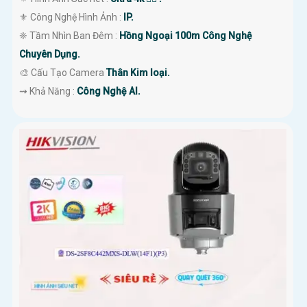
⚜️ Công Nghệ Hình Ảnh :
IP.
❈ Tầm Nhìn Ban Đêm :
Hồng Ngoại 100m Công Nghệ
Chuyên Dụng.
🎨 Cấu Tạo Camera
Thân Kim loại.
️⇝ Khả Năng :
Công Nghệ AI.