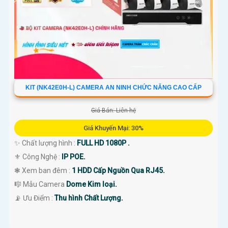
KIT (NK42E0H-L) CAMERA AN NINH CHỨC NĂNG CAO CẤP
Giá Bán: Liên hệ
Giá Khuyến Mại: 30%
✨ Chất lượng hình :
FULL HD 1080P .
⚜️ Công Nghệ :
IP POE.
❃ Xem ban đêm :
1 HDD Cấp Nguồn Qua RJ45.
🎼️ Mẫu Camera
Dome Kim loại.
️📡 Ưu Điểm :
Thu hình Chất Lượng.