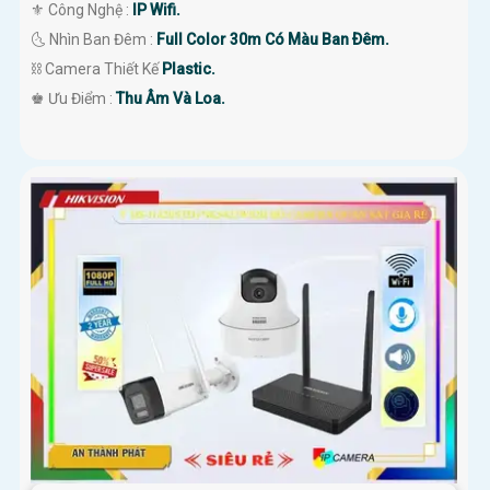
⚜️ Công Nghệ :
IP Wifi.
🌜 Nhìn Ban Đêm :
Full Color 30m Có Màu Ban Ðêm.
⛓ Camera Thiết Kế
Plastic.
️♚ Ưu Điểm :
Thu Âm Và Loa.
'