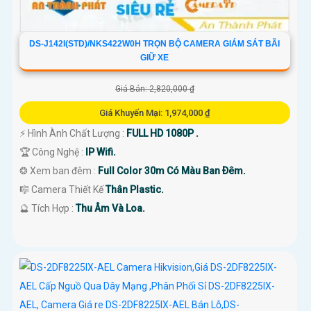
DS-J142I(STD)/NKS422W0H TRỌN BỘ CAMERA GIÁM SÁT BÃI
GIỮ XE
Giá Bán: 2,820,000 ₫
Giá Khuyến Mại: 1,974,000 ₫
️⚡ Hình Ành Chất Lượng :
FULL HD 1080P .
🏆 Công Nghệ :
IP Wifi.
❂ Xem ban đêm :
Full Color 30m Có Màu Ban Ðêm.
🎼️ Camera Thiết Kế
Thân Plastic.
️🔮 Tích Hợp :
Thu Âm Và Loa.