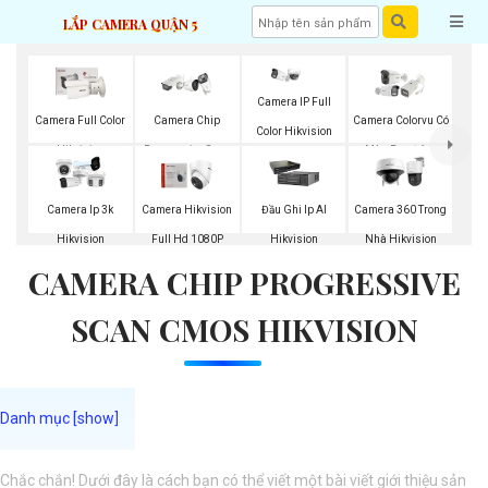
LẮP CAMERA QUẬN 5
Camera IP Full
Camera Full Color
Camera Chip
Camera Colorvu Có
Color Hikvision
Hikvision
Progressive Scan
Màu Ban Đêm
CMOS Hikvision
Camera Ip 3k
Camera Hikvision
Đầu Ghi Ip AI
Camera 360 Trong
Hikvision
Full Hd 1080P
Hikvision
Nhà Hikvision
CAMERA CHIP PROGRESSIVE
SCAN CMOS HIKVISION
Chắc chắn! Dưới đây là cách bạn có thể viết một bài viết giới thiệu sản