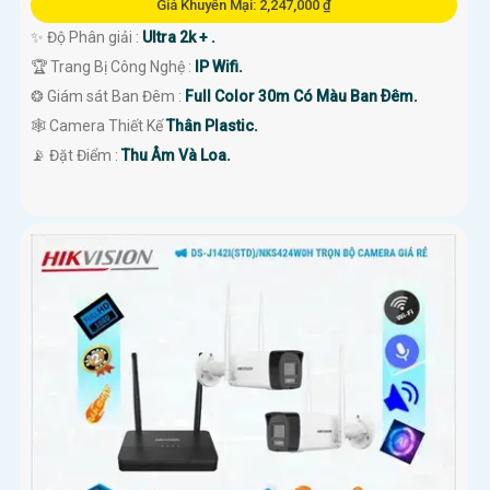
Giá Khuyến Mại: 2,247,000 ₫
✨ Độ Phân giải :
Ultra 2k + .
🏆 Trang Bị Công Nghệ :
IP Wifi.
❂ Giám sát Ban Đêm :
Full Color 30m Có Màu Ban Ðêm.
🕸️ Camera Thiết Kế
Thân Plastic.
️📡 Đặt Điểm :
Thu Âm Và Loa.