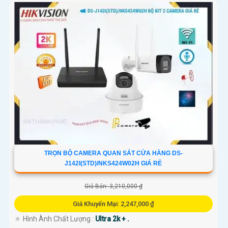
giúp bạn dễ dàng cài đặt và vận hành mà không cần kỹ năng chuyên
môn.
Nơi mua Camera Hikvision giá rẻ
Nếu bạn quan tâm đến việc lắp Camera Hikvision với giá ưu đãi, hãy đến
ngay cửa hàng chuyên cung cấp sản phẩm an ninh uy tín. Với đội ngũ
nhân viên chuyên nghiệp, bạn sẽ được tư vấn cụ thể về sản phẩm phù
hợp với nhu cầu của mình.
Kết luận
Camera Hikvision không chỉ mang đến sự an toàn và bảo vệ cho ngôi
nhà hoặc doanh nghiệp của bạn, mà còn là lựa chọn thông minh với giá
cả phải chăng và hình ảnh chất lượng sắc nét. Hãy đầu tư vào an ninh và
yên tâm hơn với Camera Hikvision!
TRỌN BỘ CAMERA QUAN SÁT CỬA HÀNG DS-
J142I(STD)/NKS424W02H GIÁ RẺ
Hy vọng rằng bài viết giới thiệu trên sẽ giúp bạn thu hút được khách
Giá Bán: 3,210,000 ₫
hàng quan tâm đến sản phẩm Camera Hikvision giá rẻ và chất lượng.
Giá Khuyến Mại: 2,247,000 ₫
🔅 Hình Ành Chất Lượng :
Ultra 2k + .