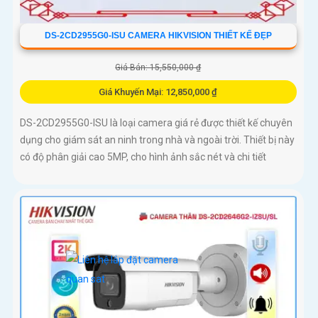
DS-2CD2955G0-ISU CAMERA HIKVISION THIẾT KẾ ĐẸP
Giá Bán: 15,550,000 ₫
Giá Khuyến Mại: 12,850,000 ₫
DS-2CD2955G0-ISU là loại camera giá rẻ được thiết kế chuyên
dụng cho giám sát an ninh trong nhà và ngoài trời. Thiết bị này
có độ phân giải cao 5MP, cho hình ảnh sắc nét và chi tiết