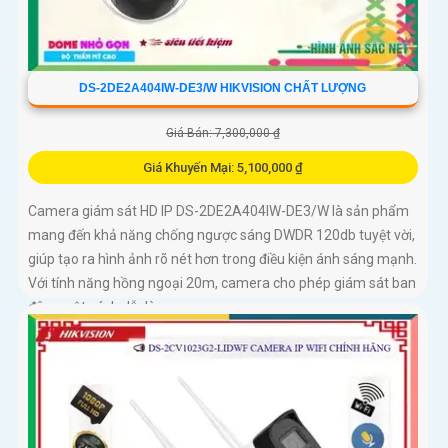
DS-2DE2A404IW-DE3/W HIKVISION CHẤT LƯỢNG
Giá Bán: 7,300,000 ₫
Giá Khuyến Mại: 5,100,000 ₫
Camera giám sát HD IP DS-2DE2A404IW-DE3/W là sản phẩm
mang đến khả năng chống ngược sáng DWDR 120db tuyệt vời,
giúp tạo ra hình ảnh rõ nét hơn trong điều kiện ánh sáng mạnh.
Với tính năng hồng ngoại 20m, camera cho phép giám sát ban
đêm một cách dễ dàng