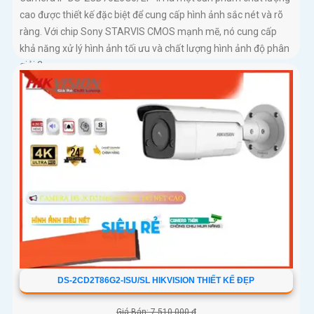
cao được thiết kế đặc biệt để cung cấp hình ảnh sắc nét và rõ
ràng. Với chip Sony STARVIS CMOS mạnh mẽ, nó cung cấp
khả năng xử lý hình ảnh tối ưu và chất lượng hình ảnh độ phân
giải 2
DS-2CD2T86G2-ISU/SL HIKVISION THIẾT KẾ ĐẸP
Giá Bán: 7,510,000 ₫