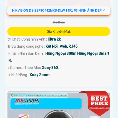
HIKVISION DS-2SF8C442MXS-DLW 14F1 P3 HÌNH ẢNH ĐẸP ✓
Giá Bán:
Giá Khuyến Mại:
💯 Chất lượng hình Ảnh :
Ultra 2k .
®️ Sử dụng công nghệ :
Kết Nối , web, RJ45.
⭐ Tầm Nhìn Ban Đêm :
Hồng Ngoại 300m Hồng Ngoại Smart
IR.
↕️ Camera Theo Mẫu
Xoay 360.
️⇝ Khả Năng :
Xoay Zoom.