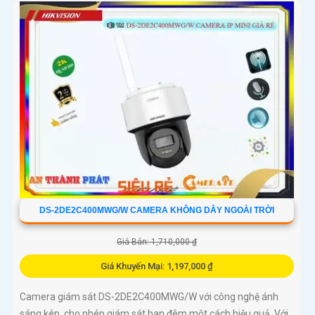
DS-2DE2C400MWG/W CAMERA KHÔNG DÂY NGOÀI TRỜI
Giá Bán: 1,710,000 ₫
Giá Khuyến Mại: 1,197,000 ₫
Camera giám sát DS-2DE2C400MWG/W với công nghệ ánh
sáng kép, cho phép giám sát ban đêm một cách hiệu quả. Với