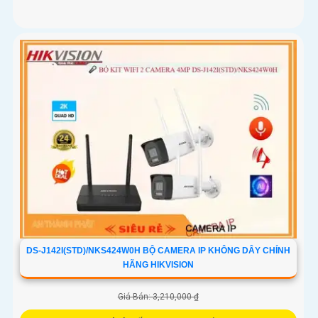
DS-J142I(STD)/NKS424W0H BỘ CAMERA IP KHÔNG DÂY CHÍNH
HÃNG HIKVISION
Giá Bán: 3,210,000 ₫