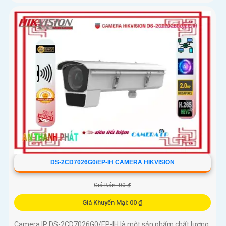
DS-2CD7026G0/EP-IH CAMERA HIKVISION
Giá Bán: 00 ₫
Giá Khuyến Mại: 00 ₫
Camera IP DS-2CD7026G0/EP-IH là một sản phẩm chất lượng