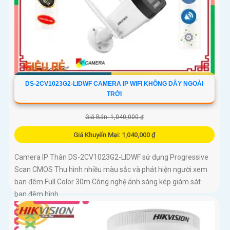
DS-2CV1023G2-LIDWF CAMERA IP WIFI KHÔNG DÂY NGOÀI
TRỜI
Giá Bán: 1,040,000 ₫
Giá Khuyến Mại: 1,040,000 ₫
Camera IP Thân DS-2CV1023G2-LIDWF sử dụng Progressive
Scan CMOS Thu hình nhiều màu sắc và phát hiện người xem
ban đêm Full Color 30m Công nghệ ánh sáng kép giám sát
ban đêm hình...