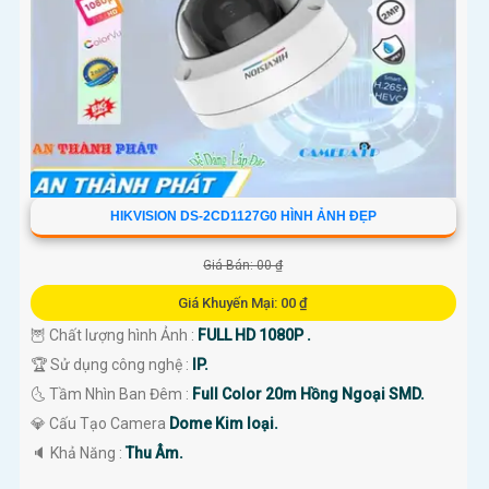
HIKVISION DS-2CD1127G0 HÌNH ẢNH ĐẸP
Giá Bán: 00 ₫
Giá Khuyến Mại: 00 ₫
🦉 Chất lượng hình Ảnh :
FULL HD 1080P .
🏆 Sử dụng công nghệ :
IP.
🌜 Tầm Nhìn Ban Đêm :
Full Color 20m Hồng Ngoại SMD.
💎 Cấu Tạo Camera
Dome Kim loại.
️🔈 Khả Năng :
Thu Âm.