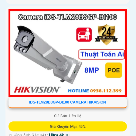
IDS-TLM28B3GP-BI100 CAMERA HIKVISION
Giá Bán: Liên Hệ
Giá Khuyến Mại: 45%
🔅 Hình Ảnh Sắc nét :
Ultra 4k 👍🏾 .