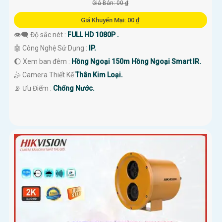
Giá Bán: 00 ₫
Giá Khuyến Mại: 00 ₫
👁️‍🗨 Độ sắc nét :
FULL HD 1080P .
🤖️ Công Nghệ Sử Dụng :
IP.
🌔 Xem ban đêm :
Hồng Ngoại 150m Hồng Ngoại Smart IR.
🤹 Camera Thiết Kế
Thân Kim Loại.
️📡 Ưu Điểm :
Chống Nước.