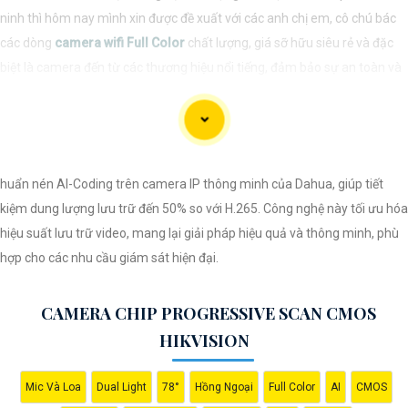
ninh thì hôm nay mình xin được đề xuất với các anh chị em, cô chú bác
các dòng
camera wifi Full Color
chất lượng, giá sỡ hữu siêu rẻ và đặc
biệt là camera đến từ các thương hiệu nổi tiếng, đảm bảo sự an toàn và
ổn định khi sử dụng.
huẩn nén AI-Coding trên camera IP thông minh của Dahua, giúp tiết
kiệm dung lượng lưu trữ đến 50% so với H.265. Công nghệ này tối ưu hóa
hiệu suất lưu trữ video, mang lại giải pháp hiệu quả và thông minh, phù
hợp cho các nhu cầu giám sát hiện đại.
CAMERA CHIP PROGRESSIVE SCAN CMOS
'
HIKVISION
Mic Và Loa
Dual Light
78°
Hồng Ngoại
Full Color
AI
CMOS