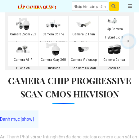
LẮP CAMERA QUẬN 5
Lắp Camera
Camera Zoom 25x
Camera Có Thẻ
Camera Ip Thân
Hybird Light
Hikvision
Nhớ SD HIKVISION
Trụ Hikvision
Camera Visioncop
Camera AI IP
Camera Xoay 360
Camera Dahua
Ban Đêm Có Màu
Hikvision
Hikvision
Zoom Xa
CAMERA CHIP PROGRESSIVE
SCAN CMOS HIKVISION
An Thành Phát với sự trải nghiệm đa dạng các loại camera quan sát an