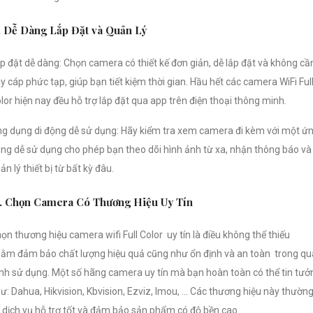
. Dễ Dàng Lắp Đặt và Quản Lý
p đặt dễ dàng: Chọn camera có thiết kế đơn giản, dễ lắp đặt và không cầ
y cáp phức tạp, giúp bạn tiết kiệm thời gian. Hầu hết các camera WiFi Ful
lor hiện nay đều hỗ trợ lắp đặt qua app trên điện thoại thông minh.
g dụng di động dễ sử dụng: Hãy kiểm tra xem camera đi kèm với một ứ
ng dễ sử dụng cho phép bạn theo dõi hình ảnh từ xa, nhận thông báo và
ản lý thiết bị từ bất kỳ đâu.
. Chọn Camera Có Thương Hiệu Uy Tín
ọn thương hiệu camera wifi Full Color uy tín là điều không thể thiếu
ằm đảm bảo chất lượng hiệu quả cũng như ổn định và an toàn trong qu
ình sử dụng. Một số hãng camera uy tín mà bạn hoàn toàn có thể tin tưở
ư: Dahua, Hikvision, Kbvision, Ezviz, Imou, ... Các thương hiệu này thườn
 dịch vụ hỗ trợ tốt và đảm bảo sản phẩm có độ bền cao.