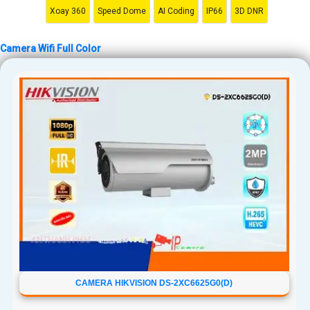
Xoay 360
Speed Dome
AI Coding
IP66
3D DNR
Camera Wifi Full Color
CAMERA HIKVISION DS-2XC6625G0(D)