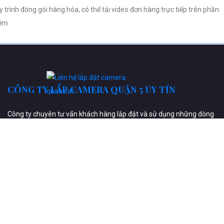
y trình đóng gói hàng hóa, có thể tải video đơn hàng trực tiếp trên phần
ềm
CÔNG TY LẮP CAMERA QUẬN 5 UY TÍN
Công ty chuyên tư vấn khách hàng lắp đặt và sử dụng những dòng
camera quan sát uy tín lắp camera quan sát qua điện thoại hình
ảnh HD công nghệ mới. Giải pháp lắp camera quan sát quận 5 giám
sát từ xa qua điện thoại ổn định chất lượng
Thương hiệu Camera Uy Tín
Camera KBVISION
Camera Dahua