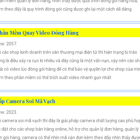
ần mềm quản lý đơn hàng, nhìn thấy được quá trình đóng gói hàng hóa,
m theo đấy là quy trình đóng gói cũng được ghi lại một cách dễ dàng
hần Mềm Quay Video Đóng Hàng
ew: 2057.
i các shop kinh doanh trên sàn thương mại điện tử thì hiện trạng bị tráo
ng là điều xảy ra cực kì nhiều và đây cũng là một vấn nạn, vậy nên các s
ải có video lúc đóng gói hàng để có thể bảo vệ quyền lợi cho shop của mì
m theo phần mềm có thể trích xuất video nhanh gọn nhất
ắp Camera Soi Mã Vạch
ew: 2023.
i camera soi mã vạch thì đây là giải pháp camera chất lượng cao phù hợ
p đặt cho các shop bán hàng online, hỗ trợ cho quản lý đơn hàng, quản lý
n gói hàng, camera có thể nhìn mã vận đơn kèm theo đấy nhìn thấy đượ