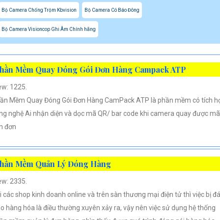
Bộ Camera Chống Trộm Kbvision
Bộ Camera Có Báo Đông
Bộ Camera Visioncop Ghi Âm Chính hãng
hần Mềm Quay Đóng Gói Đơn Hàng Campack ATP
ew: 1225.
ần Mềm Quay Đóng Gói Đơn Hàng CamPack ATP là phần mềm có tích h
ng nghệ Ai nhận diện và dọc mã QR/ bar code khi camera quay được mã
n đơn
hần Mềm Quản Lý Đóng Hàng
ew: 2335.
i các shop kinh doanh online và trên sàn thương mại điện tử thì việc bị đ
áo hàng hóa là điều thường xuyên xảy ra, vậy nên việc sử dụng hệ thống