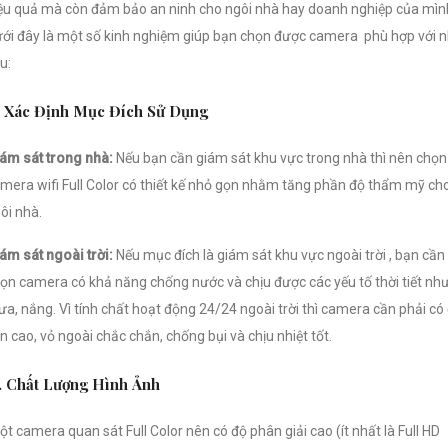
ệu quả mà còn đảm bảo an ninh cho ngôi nhà hay doanh nghiệp của mìn
ới đây là một số kinh nghiệm giúp bạn chọn được camera phù hợp với 
u:
. Xác Định Mục Đích Sử Dụng
ám sát trong nhà:
Nếu bạn cần giám sát khu vực trong nhà thì nên chọn
mera wifi Full Color có thiết kế nhỏ gọn nhằm tăng phần độ thẩm mỹ ch
ôi nhà.
ám sát ngoài trời:
Nếu mục đích là giám sát khu vực ngoài trời , bạn cần
ọn camera có khả năng chống nước và chịu được các yếu tố thời tiết nh
a, nắng. Vì tính chất hoạt động 24/24 ngoài trời thì camera cần phải có
n cao, vỏ ngoài chắc chắn, chống bụi và chịu nhiệt tốt.
. Chất Lượng Hình Ảnh
t camera quan sát Full Color nên có độ phân giải cao (ít nhất là Full HD