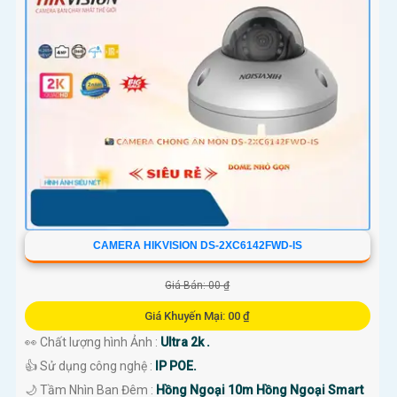
CAMERA HIKVISION DS-2XC6142FWD-IS
Giá Bán: 00 ₫
Giá Khuyến Mại: 00 ₫
👀 Chất lượng hình Ảnh :
Ultra 2k .
👍 Sử dụng công nghệ :
IP POE.
🌙 Tầm Nhìn Ban Đêm :
Hồng Ngoại 10m Hồng Ngoại Smart