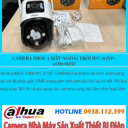
CAMERA IMOU 2 MẮT NGOÀI TRỜI IPC-S7XP-
10M0WED
Camera IMOU 2 Mắt IPC-S7XP-10M0WED là thiết bị an ninh chất lượng
cao với độ phân giải 10MP, mang đến hình ảnh sắc nét và chi tiết. Với khả
năng xoay 360 độ và góc quay lớn, camera cung cấp tầm nhìn toàn diện