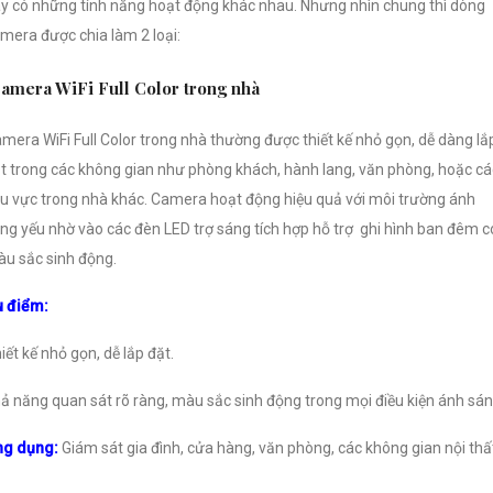
y có những tính năng hoạt động khác nhau. Nhưng nhìn chung thì dòng
mera được chia làm 2 loại:
amera WiFi Full Color trong nhà
mera WiFi Full Color trong nhà thường được thiết kế nhỏ gọn, dễ dàng lắ
t trong các không gian như phòng khách, hành lang, văn phòng, hoặc cá
u vực trong nhà khác. Camera hoạt động hiệu quả với môi trường ánh
ng yếu nhờ vào các đèn LED trợ sáng tích hợp hỗ trợ ghi hình ban đêm c
u sắc sinh động.
 điểm:
iết kế nhỏ gọn, dễ lắp đặt.
ả năng quan sát rõ ràng, màu sắc sinh động trong mọi điều kiện ánh sán
ng dụng:
Giám sát gia đình, cửa hàng, văn phòng, các không gian nội thấ