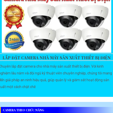
LẮP ĐẶT CAMERA NHÀ MÁY SẢN XUẤT THIẾT BỊ ĐIỆN
Chuyên lắp đặt camera cho nhà máy sản xuất thiết bị điện. Với kinh
nghiệm lâu năm và đội ngũ kỹ thuật viên chuyên nghiệp, chúng tôi mang
đến giải pháp an ninh hiệu quả, giúp quản lý và giám sát hoạt động sản
xuất một cách chặt chẽ
CAMERA THEO CHỨC NĂNG