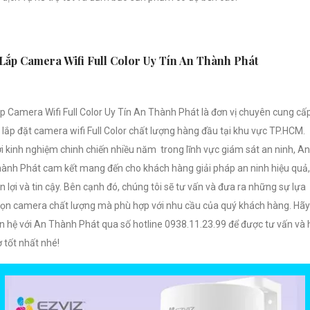
Lắp Camera Wifi Full Color Uy Tín An Thành Phát
p Camera Wifi Full Color Uy Tín An Thành Phát là đơn vị chuyên cung cấ
 lắp đặt camera wifi Full Color chất lượng hàng đầu tại khu vực TP.HCM.
i kinh nghiệm chinh chiến nhiều năm trong lĩnh vực giám sát an ninh, An
ành Phát cam kết mang đến cho khách hàng giải pháp an ninh hiệu quả,
ện lợi và tin cậy. Bên cạnh đó, chúng tôi sẽ tư vấn và đưa ra những sự lựa
ọn camera chất lượng mà phù hợp với nhu cầu của quý khách hàng. Hãy
ên hệ với An Thành Phát qua số hotline 0938.11.23.99 để được tư vấn và 
ợ tốt nhất nhé!