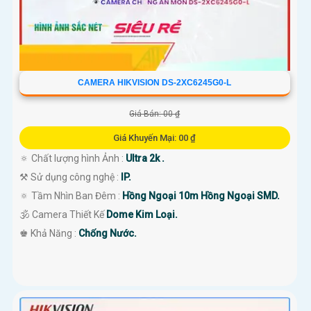
CAMERA HIKVISION DS-2XC6245G0-L
Giá Bán: 00 ₫
Giá Khuyến Mại: 00 ₫
🔅 Chất lượng hình Ảnh :
Ultra 2k .
⚒ Sử dụng công nghệ :
IP.
🔅 Tầm Nhìn Ban Đêm :
Hồng Ngoại 10m Hồng Ngoại SMD.
🕉️ Camera Thiết Kế
Dome Kim Loại.
️♚ Khả Năng :
Chống Nước.