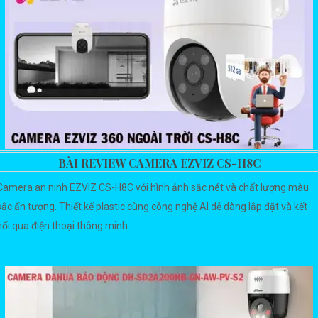
BÀI REVIEW CAMERA EZVIZ CS-H8C
Camera an ninh EZVIZ CS-H8C với hình ảnh sắc nét và chất lượng màu
sắc ấn tượng. Thiết kế plastic cùng công nghệ AI dễ dàng lắp đặt và kết
nối qua điện thoại thông minh.