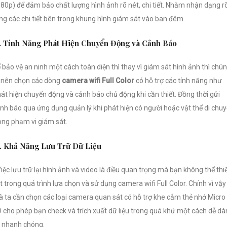
80p) để đảm bảo chất lượng hình ảnh rõ nét, chi tiết. Nhằm nhận dạng r
ng các chi tiết bên trong khung hình giám sát vào ban đêm.
. Tính Năng Phát Hiện Chuyển Động và Cảnh Báo
 bảo vệ an ninh một cách toàn diện thì thay vì giám sát hình ảnh thì chú
 nên chọn các dòng
camera wifi Full Color
có hỗ trợ các tính năng như
át hiện chuyển động và cảnh báo chủ động khi cần thiết. Đồng thời gửi
nh báo qua ứng dụng quản lý khi phát hiện có người hoặc vật thể di chu
ong phạm vi giám sát.
. Khả Năng Lưu Trữ Dữ Liệu
Việc lưu trữ lại hình ảnh và video là điều quan trọng mà bạn không thể thi
t trong quá trình lựa chọn và sử dụng camera wifi Full Color. Chính vì vậy
 ta cần chọn các loại camera quan sát có hỗ trợ khe cắm thẻ nhớ Micro
 cho phép bạn check và trích xuất dữ liệu trong quá khứ một cách dễ d
 nhanh chóng.