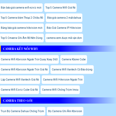
Bản báo giá camera wifi ezviz mới
Top 5 Camera Wifi Giá Rẻ
Top 5 Camera Đàm Thoại 2 Chiều Rõ
Báo giá camera 2 mắt dahua
Bảng báo giá camera hikvision mới
Báo Giá Camera IP Hikvision
Top 5 Cmaera Ghi Âm Rõ Nên Dùng
camera xem được mã vận đơn
CAMERA KẾT NỐI WIFI
Camera Wifi Kbvision Ngoài Trời Quay Xoay 360
Camera Kbone Cube
Camera Wifi Kbvision Ngoài Trời Giá Rẻ
Camera Wifi Vantech Có Báo Động
Lắp Camera Wifi Vantech Giá Rẻ
Camera Wifi Hikvision Ngoài Trời
Camera Wifi Ezviz Cube Giá Rẻ
Camera Wifi Chống Trộm Imou
CAMERA THEO GÓI
Trọn Bộ Camera Dahua Chống Trộm
Bộ Camera Ghi Âm Kbvision