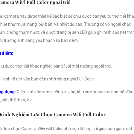
amera WiFi Full Color ngoài trời
ại camera này được thiết kế đặc biệt để chịu được các yếu tố thời tiết kh
hiệt như mưa, nắng, bụi bẩn, và nhiệt độ cao. Thường có vỏ ngoài chắc
ắn, chống thấm nước và được trang bị đèn LED giúp ghi hình sắc nét tro
i trường ánh sáng yếu hoặc vào ban đêm.
 điểm:
ịu được thời tiết khắc nghiệt, bền bỉ với môi trường ngoài trời.
i hình rõ nét vào ban đêm nhờ công nghệ Full Color.
ng dụng:
Giám sát sân vườn, cổng ra vào, khu vực ngoài trời như bãi đậu
, sân thể thao, v.v.
Kinh Nghiệm Lựa Chọn Camera Wifi Full Color
ệc lựa chọn Camera WiFi Full Color phù hợp không chỉ giúp bạn giám sát