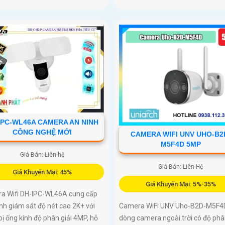
IPC-WL46A CAMERA AN NINH
CÔNG NGHỆ MỚI
CAMERA WIFI UNV UHO-B2
M5F4D 5MP
Giá Bán: Liên hệ
Giá Bán: Liên Hệ
Giá Khuyến Mại: 45%
Giá Khuyến Mại: 5%-35%
a Wifi DH-IPC-WL46A cung cấp
nh giám sát độ nét cao 2K+ với
Camera WiFi UNV Uho-B2D-M5F4D
bị ống kính độ phân giải 4MP, hỗ
dòng camera ngoài trời có độ phân