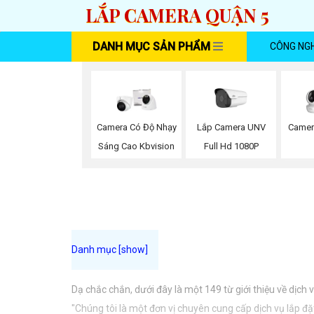
LẮP CAMERA QUẬN 5
DANH MỤC SẢN PHẨM
CÔNG NG
Lắp Camera UNV
Camera Có Độ Nhạy
Camer
Full Hd 1080P
Sáng Cao Kbvision
Dạ chắc chắn, dưới đây là một 149 từ giới thiệu về dịch
"Chúng tôi là một đơn vị chuyên cung cấp dịch vụ lắp đ