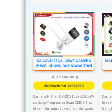
DS-2CV1023G2-LIDWF CAMERA
DH-
IP WIFI KHÔNG DÂY NGOÀI TRỜI
Giá Bán: 1,040,000 ₫
Giá Khuyến Mại: 1,040,000 ₫
Camera IP Thân DS-2CV1023G2-LIDWF
Camer
sử dụng Progressive Scan CMOS Thu
hình ả
hình nhiều màu sắc và phát hiện người
trang 