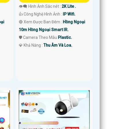
👁️‍🗨 Hình Ảnh Sắc nét :
2K Lite .
👍 Công Nghệ Hình Ảnh :
IP Wifi.
ại
🔴 Xem Được Ban Đêm :
Hồng Ngoại
10m Hồng Ngoại Smart IR.
🛡 Camera Theo Mẫu
Plastic.
️💎 Khả Năng :
Thu Âm Và Loa.