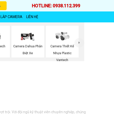
HOTLINE: 0938.112.399
 LẮP CAMERA
LIÊN HỆ
tech
Camera Dahua Phân
Camera Thiết Kế
Biệt Xe
Nhựa Plastic
Vantech
t trội. Với đội ngũ kỹ thuật viên chuyên nghiệp, chúng