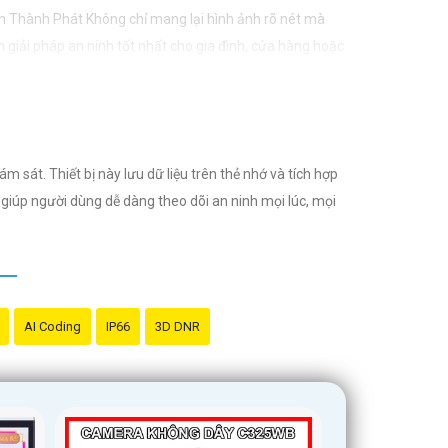
n Thành Phát Không chỉ mang lại hình ảnh rõ nét mà
 giải pháp an ninh tốt nhất cho gia đình, cửa hàng hoặc
m sát. Thiết bị này lưu dữ liệu trên thẻ nhớ và tích hợp
giúp người dùng dễ dàng theo dõi an ninh mọi lúc, mọi
AI Coding
IP66
3D DNR