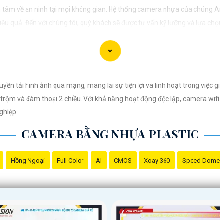
 tâm về an ninh tại mọi không gian. Hệ thống camera nhựa của chúng A
u quả. Đến với chúng tôi, quý khách sẽ được tư vấn kỹ lưỡng và lựa chọn
vệ mọi khoảnh khắc quan trọng."
n tải hình ảnh qua mạng, mang lại sự tiện lợi và linh hoạt trong việc giá
ộm và đàm thoại 2 chiều. Với khả năng hoạt động độc lập, camera wifi 
ghiệp.
CAMERA BẰNG NHỰA PLASTIC
Hồng Ngoại
Full Color
AI
CMOS
Xoay 360
Speed Dome