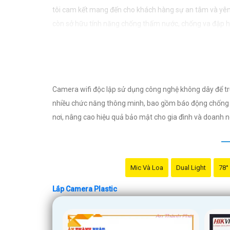
tôi cam kết mang đến cho khách hàng sự an tâm và yên
còn sở hữu tính năng chống thấm nước, chống va đập hiệ
doanh nghiệp của mình. Hãy để chúng tôi giúp bạn bảo 
Camera wifi độc lập sử dụng công nghệ không dây để truyề
nhiều chức năng thông minh, bao gồm báo động chống tr
nơi, nâng cao hiệu quả bảo mật cho gia đình và doanh n
Mic Và Loa
Dual Light
78°
Lắp Camera Plastic