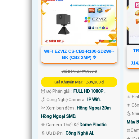
'
TR
WIFI EZVIZ CS-CB2-R100-2D2WF-
BK (CB2 2MP) ✲
J14
Giá Bán: 2,199,000 ₫
Giá Khuyến Mại: 1,539,300 ₫
🦉 Độ Phân giải :
FULL HD 1080P .
🔅 Hì
🕉️ Công Nghệ Camera :
IP Wifi.
⚜️ Cô
🔦 Xem ban đêm :
Hồng Ngoại 20m
🌜 Nh
Hồng Ngoại SMD.
Màu B
💎 Camera Thiết Kế
Dome Plastic.
⛓ Cam
️👮 Ưu Điểm :
Công Nghệ AI.
️♚ Ưu 