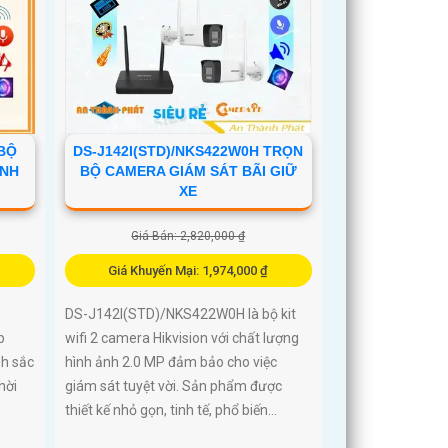
 BỘ
DS-J142I(STD)/NKS422W0H TRỌN
ÍNH
BỘ CAMERA GIÁM SÁT BÃI GIỮ
XE
Giá Bán: 2,820,000 ₫
Giá Khuyến Mại: 1,974,000 ₫
DS-J142I(STD)/NKS422W0H là bộ kit
p
wifi 2 camera Hikvision với chất lượng
nh sắc
hình ảnh 2.0 MP đảm bảo cho việc
hời
giám sát tuyệt vời. Sản phẩm được
thiết kế nhỏ gọn, tinh tế, phổ biến...