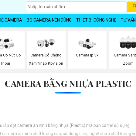
HỆ CAMERA
BỘ CAMERA NÊN DÙNG
THIẾT BỊ CÔNG NGHỆ
TƯ VẤN
a Có Nút Gọi
Camera Có Chống
Camera Ip 3k
Camera Van
Thoại
Xâm Nhập Kbvision
Zoom
CAMERA BẰNG NHỰA PLASTIC
 vụ lắp đặt camera an ninh bằng nhựa (Plastic) mà bạn có thể sử dụng:
ặt camera an ninh chất lượng cao, sử dụng công nghệ nhựa chất lượng vượ