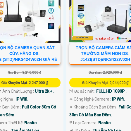
ỌN BỘ CAMERA QUAN SÁT
TRỌN BỘ CAMERA GIÁM S
CỬA HÀNG DS-
TRƯỜNG MẦM NON DS-
2I(STD)/NKS424W02H GIÁ RẺ
J142I(STD)/NKS422W02H
Giá Bán: 3,210,000 ₫
Giá Bán: 2,920,000 ₫
Giá Khuyến Mại: 2,247,000 ₫
Giá Khuyến Mại: 2,044,000 ₫
nh Ành Chất Lượng :
Ultra 2k + .
🦉 Độ sắc nét :
FULL HD 1080P .
ng Nghệ :
IP Wifi.
✳️ Công Nghệ Camera :
IP Wifi.
ìn Ban Đêm :
Full Color 30m Có
❈ Khoảng Cách Ban Đêm :
Full C
an Ðêm.
30m Có Màu Ban Ðêm.
era Thiết Kế
Plastic.
⛓ Loại Camera
Plastic.
Điểm :
Thu Âm Và Loa.
️🔈 Ưu Điểm :
Thu Âm Và Loa.