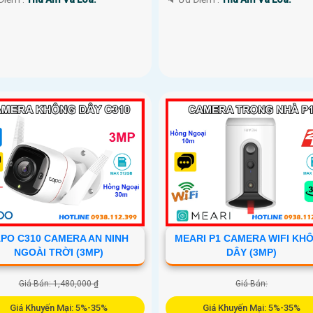
PO C310 CAMERA AN NINH
MEARI P1 CAMERA WIFI KH
NGOÀI TRỜI (3MP)
DÂY (3MP)
Giá Bán: 1,480,000 ₫
Giá Bán:
Giá Khuyến Mại: 5%-35%
Giá Khuyến Mại: 5%-35%