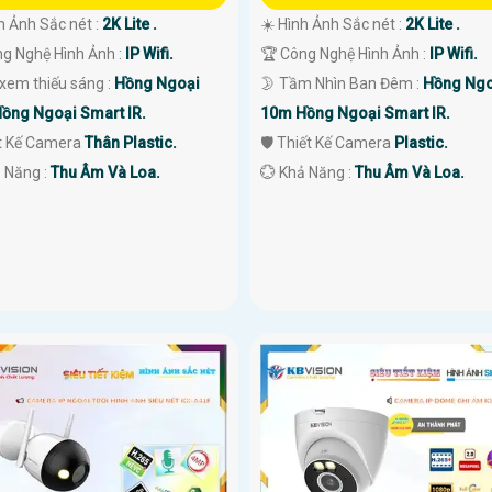
h Ảnh Sắc nét :
2K Lite .
☀️ Hình Ảnh Sắc nét :
2K Lite .
ng Nghệ Hình Ảnh :
IP Wifi.
🏆 Công Nghệ Hình Ảnh :
IP Wifi.
 xem thiếu sáng :
Hồng Ngoại
🌛 Tầm Nhìn Ban Đêm :
Hồng Ngo
ồng Ngoại Smart IR.
10m Hồng Ngoại Smart IR.
ết Kế Camera
Thân Plastic.
🛡 Thiết Kế Camera
Plastic.
ả Năng :
Thu Âm Và Loa.
️💮 Khả Năng :
Thu Âm Và Loa.