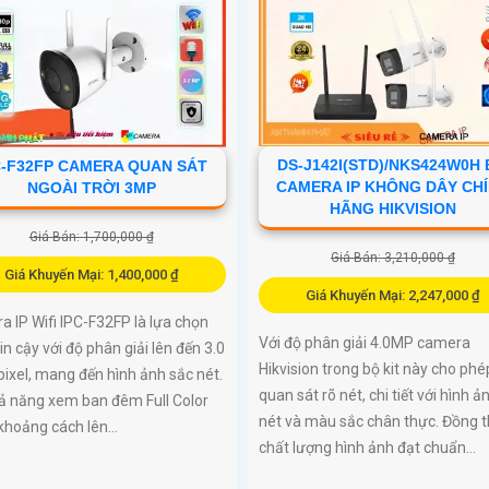
DS-J142I(STD)/NKS424W0H
C-F32FP CAMERA QUAN SÁT
CAMERA IP KHÔNG DÂY CH
NGOÀI TRỜI 3MP
HÃNG HIKVISION
Giá Bán: 1,700,000 ₫
Giá Bán: 3,210,000 ₫
Giá Khuyến Mại: 1,400,000 ₫
Giá Khuyến Mại: 2,247,000 ₫
 IP Wifi IPC-F32FP là lựa chọn
Với độ phân giải 4.0MP camera
in cậy với độ phân giải lên đến 3.0
Hikvision trong bộ kit này cho phé
xel, mang đến hình ảnh sắc nét.
quan sát rõ nét, chi tiết với hình ả
ả năng xem ban đêm Full Color
nét và màu sắc chân thực. Đồng t
khoảng cách lên...
chất lượng hình ảnh đạt chuẩn...