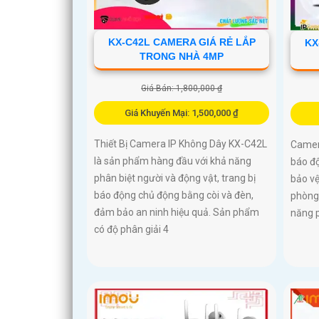
KX-C42L CAMERA GIÁ RẺ LẮP
KX
TRONG NHÀ 4MP
Giá Bán: 1,800,000 ₫
Giá Khuyến Mại: 1,500,000 ₫
Thiết Bị Camera IP Không Dây KX-C42L
Camera
là sản phẩm hàng đầu với khả năng
báo độ
phân biệt người và động vật, trang bị
bảo vệ
báo động chủ động bằng còi và đèn,
phòng 
đảm bảo an ninh hiệu quả. Sản phẩm
năng p
có độ phân giải 4