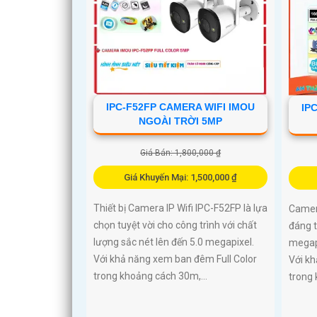
IPC-F52FP CAMERA WIFI IMOU
IP
NGOÀI TRỜI 5MP
Giá Bán: 1,800,000 ₫
Giá Khuyến Mại: 1,500,000 ₫
Thiết bị Camera IP Wifi IPC-F52FP là lựa
Camera
chọn tuyệt vời cho công trình với chất
đáng t
lượng sắc nét lên đến 5.0 megapixel.
megapi
Với khả năng xem ban đêm Full Color
Với kh
trong khoảng cách 30m,...
trong 