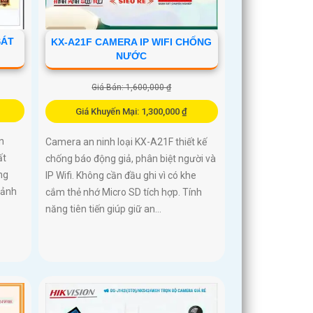
SÁT
KX-A21F CAMERA IP WIFI CHỐNG
NƯỚC
Giá Bán: 1,600,000 ₫
Giá Khuyến Mại: 1,300,000 ₫
n
Camera an ninh loại KX-A21F thiết kế
ất
chống báo động giả, phân biệt người và
ng
IP Wifi. Không cần đầu ghi vì có khe
cảnh
cắm thẻ nhớ Micro SD tích hợp. Tính
năng tiên tiến giúp giữ an...