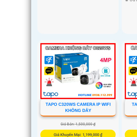
TAPO C320WS CAMERA IP WIFI
TA
KHÔNG DÂY
Giá Bán: 1,500,000 ₫
Giá Khuyến Mại: 1,199,000 ₫