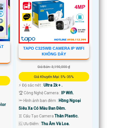
ÁT
TAPO C325WB CAMERA IP WIFI
KHÔNG DÂY
Giá Bán: 3,190,000 ₫
Giá Khuyến Mại: 5%-35%
️⚡ Độ sắc nét :
Ultra 2k + .
🏆 Công Nghệ Camera :
IP Wifi.
🔦 Hình ảnh ban đêm :
Hồng Ngoại
olor
Siêu Xa Có Màu Ban Ðêm.
♊ Cấu Tạo Camera
Thân Plastic.
️🆑 Ưu Điểm :
Thu Âm Và Loa.