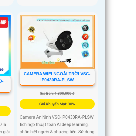
CAMERA WIFI NGOÀI TRỜI VSC-
IP0430RA-PLSW
D-
Giá Bán: 1,800,000 ₫
Giá Khuyến Mại: 30%
Camera An Ninh VSC-IP0430RA-PLSW
tích hợp thuật toán AI deep learning,
 là
phân biệt người & phương tiện. Sử dụng
 giải