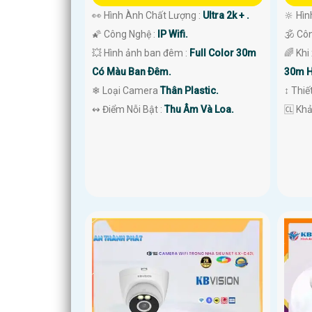
👀 Hình Ành Chất Lượng :
Ultra 2k + .
🔆 Hìn
🌠 Công Nghệ :
IP Wifi.
🕉️ Cô
💥 Hình ảnh ban đêm :
Full Color 30m
🌈 Khi
Có Màu Ban Ðêm.
30m H
❄ Loại Camera
Thân Plastic.
↕️ Thi
️↭ Điểm Nỗi Bật :
Thu Âm Và Loa.
️🆑 Kh