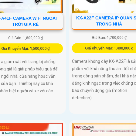
KX-A22F CAMERA IP QUAN 
-A41F CAMERA WIFI NGOÀI
TRONG NHÀ
TRỜI GIÁ RẺ
Giá Bán: 1,700,000 ₫
Giá Bán: 1,800,000 ₫
Giá Khuyến Mại: 1,400,000 ₫
Giá Khuyến Mại: 1,500,000 ₫
Camera không dây KX-A22F là sả
 giám sát với trang bị chống
phẩm với khả năng thu âm tốt nh
ng giả là giải pháp hiệu quả để
trong dòng sản phẩm, đạt khả nă
 ngôi nhà, cửa hàng hoặc văn
đáng kinh ngạc trong việc chống 
của bạn. Thiết bị này có khả
báo chuyển động giả (motion
hân biệt người và xe với các...
detection)...