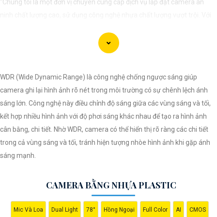
"Chúng tôi là một đơn vị chuyên cung cấp dịch vụ lắp đặt camera an
ninh chất lượng cao, sử dụng công nghệ nhựa chất lượng vượt trội. Với
đội ngũ kỹ thuật viên chuyên nghiệp, chúng tôi cam kết mang đến cho
khách hàng sự an tâm và yên tâm về an ninh tại mọi không gian. Hệ
thống camera nhựa của chúng An Thành Phát Không chỉ mang lại hình
ảnh rõ nét mà còn sở hữu tính năng chống thấm nước, chống va đập
WDR (Wide Dynamic Range) là công nghệ chống ngược sáng giúp
hiệu quả. Đến với chúng tôi, quý khách sẽ được tư vấn kỹ lưỡng và lựa
camera ghi lại hình ảnh rõ nét trong môi trường có sự chênh lệch ánh
chọn giải pháp an ninh tốt nhất cho gia đình, cửa hàng hoặc doanh
sáng lớn. Công nghệ này điều chỉnh độ sáng giữa các vùng sáng và tối,
nghiệp của mình. Hãy để chúng tôi giúp bạn bảo vệ mọi khoảnh khắc
kết hợp nhiều hình ảnh với độ phơi sáng khác nhau để tạo ra hình ảnh
quan trọng."
cân bằng, chi tiết. Nhờ WDR, camera có thể hiển thị rõ ràng các chi tiết
trong cả vùng sáng và tối, tránh hiện tượng nhòe hình ảnh khi gặp ánh
sáng mạnh.
CAMERA BẰNG NHỰA PLASTIC
Mic Và Loa
Dual Light
78°
Hồng Ngoại
Full Color
AI
CMOS