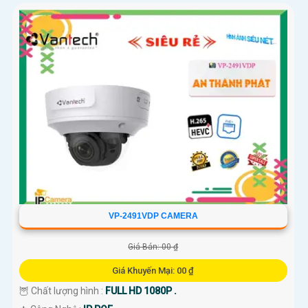
VP-2491VDP CAMERA
Giá Bán: 00 ₫
Giá Khuyến Mại: 00 ₫
🦉 Chất lượng hình :
FULL HD 1080P .