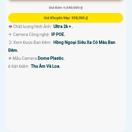
Giá Bán: 1,340,000 ₫
Giá Khuyến Mại: 938,000 ₫
👁 Chất lượng hình Ảnh :
Ultra 2k + .
⚜️ Camera Công nghệ :
IP POE.
🌛 Xem Được Ban Đêm :
Hồng Ngoại Siêu Xa Có Màu Ban
Ðêm.
❄ Mẫu Camera
Dome Plastic.
️₤ Đặt Điểm :
Thu Âm Và Loa.