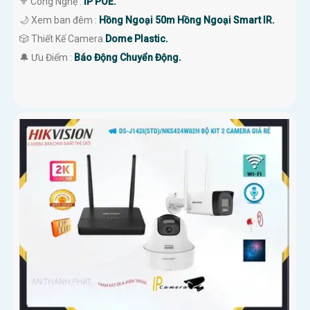
⚜️ Công Nghệ :
IP POE.
🌙 Xem ban đêm :
Hồng Ngoại 50m Hồng Ngoại Smart IR.
🎲 Thiết Kế Camera
Dome Plastic.
️🔔 Ưu Điểm :
Báo Động Chuyển Động.