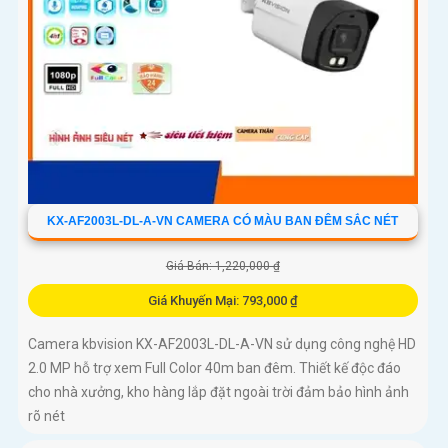
KX-AF2003L-DL-A-VN CAMERA CÓ MÀU BAN ĐÊM SẮC NÉT
Giá Bán: 1,220,000 ₫
Giá Khuyến Mại: 793,000 ₫
Camera kbvision KX-AF2003L-DL-A-VN sử dụng công nghệ HD
2.0 MP hỗ trợ xem Full Color 40m ban đêm. Thiết kế độc đáo
cho nhà xưởng, kho hàng lắp đặt ngoài trời đảm bảo hình ảnh
rõ nét