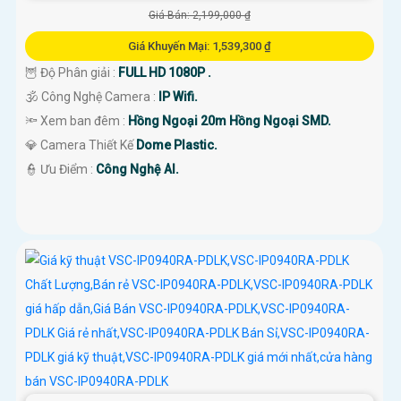
Giá Bán: 2,199,000 ₫
Giá Khuyến Mại: 1,539,300 ₫
🦉 Độ Phân giải :
FULL HD 1080P .
🕉️ Công Nghệ Camera :
IP Wifi.
🔦 Xem ban đêm :
Hồng Ngoại 20m Hồng Ngoại SMD.
💎 Camera Thiết Kế
Dome Plastic.
️👮 Ưu Điểm :
Công Nghệ AI.