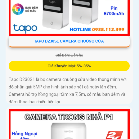
TAPO D230S1 CAMERA CHUÔNG CỬA
Giá Bán: Liên hệ
Giá Khuyến Mại: 5%-35%
Tapo D230S1 là bộ camera chuông cửa video thông minh với
độ phân giải 5MP cho hình ảnh sắc nét cả ngày lẫn đêm.
Camera hỗ trợ hồng ngoại tầm xa 7,5m, có màu ban đêm và
đàm thoại hai chiều tiện lợi