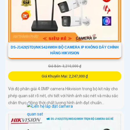
DS-J142I(STD)/NKS424W0H BỘ CAMERA IP KHÔNG DÂY CHÍNH
HÃNG HIKVISION
Giá Bán: 3,210,000 ₫
Giá Khuyến Mại: 2,247,000 ₫
Với độ phân giải 4.0MP camera Hikvision trong bộ kit này cho
phép quan sát rõ nét, chi tiết với hình ảnh sắc nét và màu sắc
chân thực. Đồng thời chất lượng hình ảnh đạt chuẩn...