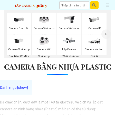
LẮP CAMERA QUẬN 5
Camera Quan Sát
Camera Visioncop
Camera Visioncop
Camera IP
Visioncop
360
Al
Visioncop
Camera Visioncop
Camera Wifi
Lắp Camera
Camera Vantech
Ban Đêm Có Màu
Visioncop
H.265+ Kbvision
Giá Rẻ
CAMERA BẰNG NHỰA PLASTIC
Dạ chắc chắn, dưới đây là một 149 từ giới thiệu về dịch vụ lắp đặt
camera an ninh bằng nhựa (Plastic) mà bạn có thể sử dụng: