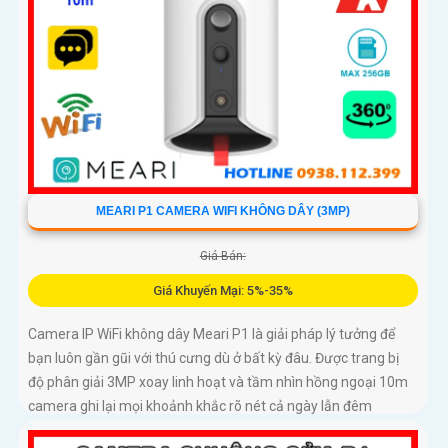
MEARI P1 CAMERA WIFI KHÔNG DÂY (3MP)
Giá Bán:
Giá Khuyến Mại: 5%-35%
Camera IP WiFi không dây Meari P1 là giải pháp lý tưởng để
bạn luôn gần gũi với thú cưng dù ở bất kỳ đâu. Được trang bị
độ phân giải 3MP xoay linh hoạt và tầm nhìn hồng ngoại 10m
camera ghi lại mọi khoảnh khắc rõ nét cả ngày lẫn đêm