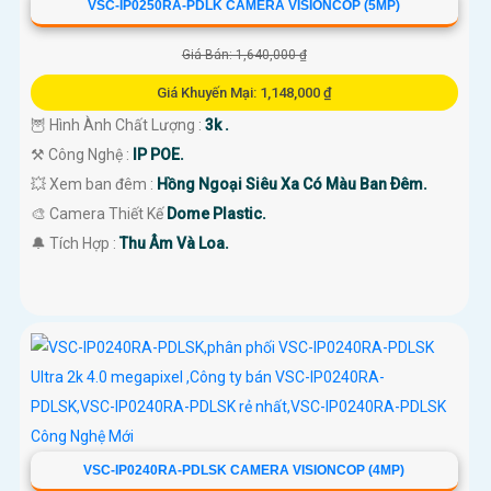
VSC-IP0250RA-PDLK CAMERA VISIONCOP (5MP)
Giá Bán: 1,640,000 ₫
Giá Khuyến Mại: 1,148,000 ₫
🦉 Hình Ành Chất Lượng :
3k .
⚒ Công Nghệ :
IP POE.
💥 Xem ban đêm :
Hồng Ngoại Siêu Xa Có Màu Ban Ðêm.
🎨 Camera Thiết Kế
Dome Plastic.
️🔔 Tích Hợp :
Thu Âm Và Loa.
VSC-IP0240RA-PDLSK CAMERA VISIONCOP (4MP)