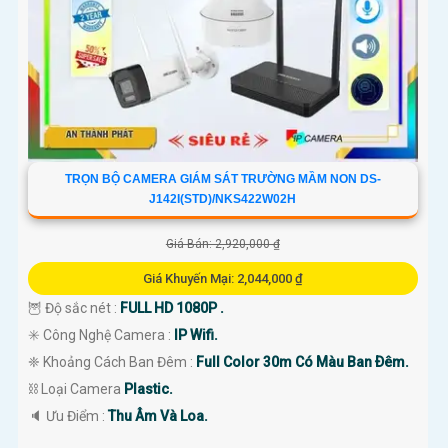
TRỌN BỘ CAMERA GIÁM SÁT TRƯỜNG MẦM NON DS-
J142I(STD)/NKS422W02H
Giá Bán: 2,920,000 ₫
Giá Khuyến Mại: 2,044,000 ₫
🦉 Độ sắc nét :
FULL HD 1080P .
✳️ Công Nghệ Camera :
IP Wifi.
❈ Khoảng Cách Ban Đêm :
Full Color 30m Có Màu Ban Ðêm.
⛓ Loại Camera
Plastic.
️🔈 Ưu Điểm :
Thu Âm Và Loa.