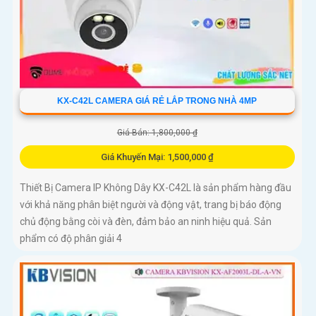
KX-C42L CAMERA GIÁ RẺ LẮP TRONG NHÀ 4MP
Giá Bán: 1,800,000 ₫
Giá Khuyến Mại: 1,500,000 ₫
Thiết Bị Camera IP Không Dây KX-C42L là sản phẩm hàng đầu
với khả năng phân biệt người và động vật, trang bị báo động
chủ động bằng còi và đèn, đảm bảo an ninh hiệu quả. Sản
phẩm có độ phân giải 4