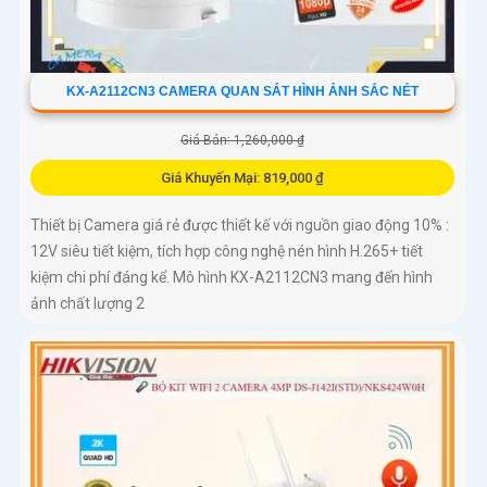
KX-A2112CN3 CAMERA QUAN SÁT HÌNH ẢNH SẮC NÉT
Giá Bán: 1,260,000 ₫
Giá Khuyến Mại: 819,000 ₫
Thiết bị Camera giá rẻ được thiết kế với nguồn giao động 10% :
12V siêu tiết kiệm, tích hợp công nghệ nén hình H.265+ tiết
kiệm chi phí đáng kể. Mô hình KX-A2112CN3 mang đến hình
ảnh chất lượng 2