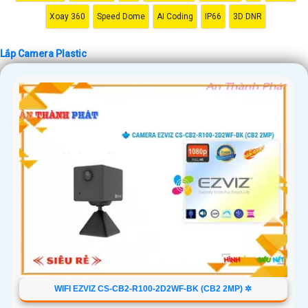
Xoay 360
Speed Dome
AI Coding
IP66
3D DNR
'
Lắp Camera Plastic
WIFI EZVIZ CS-CB2-R100-2D2WF-BK (CB2 2MP) ✲