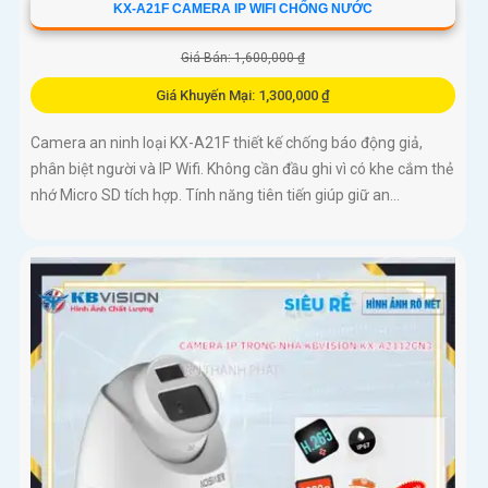
KX-A21F CAMERA IP WIFI CHỐNG NƯỚC
Giá Bán: 1,600,000 ₫
Giá Khuyến Mại: 1,300,000 ₫
Camera an ninh loại KX-A21F thiết kế chống báo động giả,
phân biệt người và IP Wifi. Không cần đầu ghi vì có khe cắm thẻ
nhớ Micro SD tích hợp. Tính năng tiên tiến giúp giữ an...