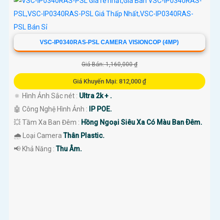
VSC-IP0340RAS-PSL CAMERA VISIONCOP (4MP)
Giá Bán: 1,160,000 ₫
Giá Khuyến Mại: 812,000 ₫
🔅 Hình Ảnh Sắc nét :
Ultra 2k + .
🤖️ Công Nghệ Hình Ảnh :
IP POE.
💥 Tầm Xa Ban Đêm :
Hồng Ngoại Siêu Xa Có Màu Ban Ðêm.
🌧️ Loại Camera
Thân Plastic.
️📢 Khả Năng :
Thu Âm.