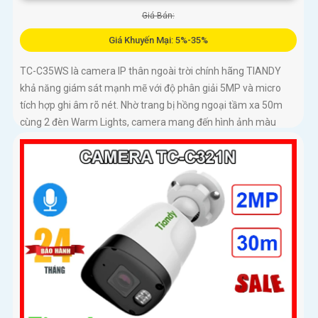
Giá Bán:
Giá Khuyến Mại: 5%-35%
TC-C35WS là camera IP thân ngoài trời chính hãng TIANDY
khả năng giám sát mạnh mẽ với độ phân giải 5MP và micro
tích hợp ghi âm rõ nét. Nhờ trang bị hồng ngoại tầm xa 50m
cùng 2 đèn Warm Lights, camera mang đến hình ảnh màu
sống động vào ban đêm trong phạm vi 15m