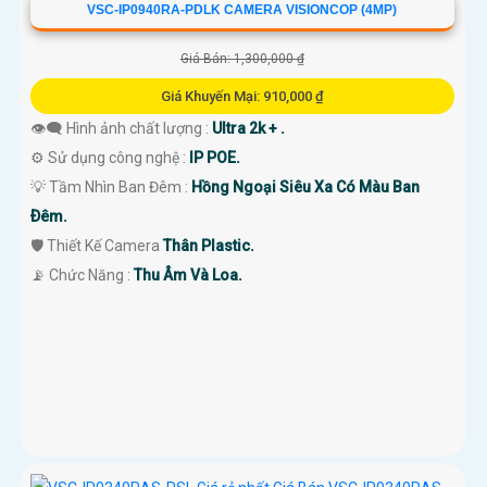
VSC-IP0940RA-PDLK CAMERA VISIONCOP (4MP)
Giá Bán: 1,300,000 ₫
Giá Khuyến Mại: 910,000 ₫
👁️‍🗨 Hình ảnh chất lượng :
Ultra 2k + .
⚙ Sử dụng công nghệ :
IP POE.
💡 Tầm Nhìn Ban Đêm :
Hồng Ngoại Siêu Xa Có Màu Ban
Ðêm.
🛡 Thiết Kế Camera
Thân Plastic.
️📡 Chức Năng :
Thu Âm Và Loa.