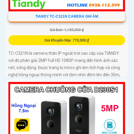
TIANDY TC-C321N CAMERA GHI ÂM
Giá Bán: 1,100,000 ₫
Giá Khuyến Mại: 770,000 ₫
TC-C321N là camera thân IP ngoài trời cao cấp của TIANDY
với độ phân giải 2MP Full HD 1080P mang đến hình ảnh sắc
nét, sống động. Được trang bị micro ghi âm tích hợp và công
nghệ hồng ngoại thông minh với tầm nhìn đêm lên đến 30m,
camera giúp giám sát hiệu quả cả ngày lẫn đêm