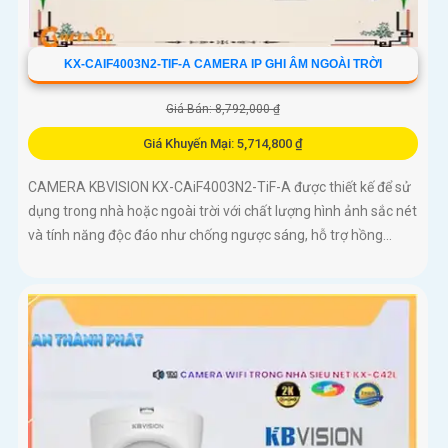
KX-CAIF4003N2-TIF-A CAMERA IP GHI ÂM NGOÀI TRỜI
Giá Bán: 8,792,000 ₫
Giá Khuyến Mại: 5,714,800 ₫
CAMERA KBVISION KX-CAiF4003N2-TiF-A được thiết kế để sử
dụng trong nhà hoặc ngoài trời với chất lượng hình ảnh sắc nét
và tính năng độc đáo như chống ngược sáng, hỗ trợ hồng...