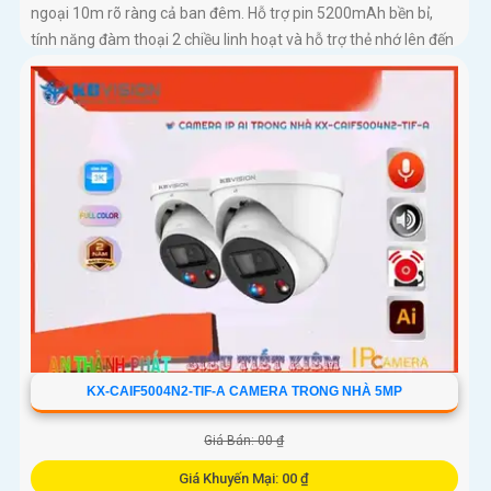
ngoại 10m rõ ràng cả ban đêm. Hỗ trợ pin 5200mAh bền bỉ,
tính năng đàm thoại 2 chiều linh hoạt và hỗ trợ thẻ nhớ lên đến
256GB, mang đến sự an tâm tuyệt đối cho gia đình bạn
KX-CAIF5004N2-TIF-A CAMERA TRONG NHÀ 5MP
Giá Bán: 00 ₫
Giá Khuyến Mại: 00 ₫