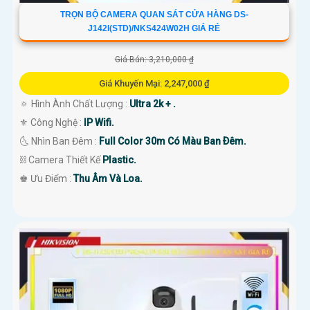
TRỌN BỘ CAMERA QUAN SÁT CỬA HÀNG DS-
J142I(STD)/NKS424W02H GIÁ RẺ
Giá Bán: 3,210,000 ₫
Giá Khuyến Mại: 2,247,000 ₫
🔅 Hình Ành Chất Lượng :
Ultra 2k + .
⚜️ Công Nghệ :
IP Wifi.
🌜 Nhìn Ban Đêm :
Full Color 30m Có Màu Ban Ðêm.
⛓ Camera Thiết Kế
Plastic.
️♚ Ưu Điểm :
Thu Âm Và Loa.