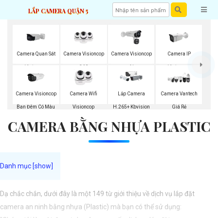
LẮP CAMERA QUẬN 5
Camera Quan Sát
Camera Visioncop
Camera Visioncop
Camera IP
Visioncop
360
Al
Visioncop
Camera Visioncop
Camera Wifi
Lắp Camera
Camera Vantech
Ban Đêm Có Màu
Visioncop
H.265+ Kbvision
Giá Rẻ
CAMERA BẰNG NHỰA PLASTIC
Dạ chắc chắn, dưới đây là một 149 từ giới thiệu về dịch vụ lắp đặt
camera an ninh bằng nhựa (Plastic) mà bạn có thể sử dụng: