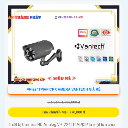
VP-224TP|AP|CP CAMERA VANTECH GIÁ RẺ
Giá Bán: 1,100,000 ₫
Giá Khuyến Mại: 770,000 ₫
Thiết bị Camera HD Analog VP-224TP|AP|CP là một lựa chọn