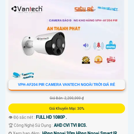
VPH-AF204 PIR CAMERA VANTECH NGOÀI TRỜI GIÁ RẺ
Giá Bán: 2,200,000 ₫
Giá Khuyến Mại: 30%
👁 Độ sắc nét :
FULL HD 1080P .
🏆 Công Nghệ Sử Dụng :
AHD CVI TVI BCS.
✪ Xem ban đêm :
Hồng Ngoại 30m Hồng Ngoại Smart IR.