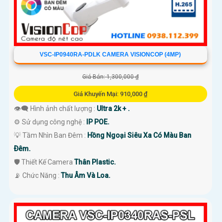
VSC-IP0940RA-PDLK CAMERA VISIONCOP (4MP)
Giá Bán: 1,300,000 ₫
Giá Khuyến Mại: 910,000 ₫
👁️‍🗨 Hình ảnh chất lượng :
Ultra 2k + .
⚙ Sử dụng công nghệ :
IP POE.
💡 Tầm Nhìn Ban Đêm :
Hồng Ngoại Siêu Xa Có Màu Ban
Ðêm.
🛡 Thiết Kế Camera
Thân Plastic.
️📡 Chức Năng :
Thu Âm Và Loa.