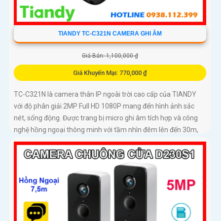
TIANDY TC-C321N CAMERA GHI ÂM
Giá Bán: 1,100,000 ₫
Giá Khuyến Mại: 770,000 ₫
TC-C321N là camera thân IP ngoài trời cao cấp của TIANDY
với độ phân giải 2MP Full HD 1080P mang đến hình ảnh sắc
nét, sống động. Được trang bị micro ghi âm tích hợp và công
nghệ hồng ngoại thông minh với tầm nhìn đêm lên đến 30m,
camera giúp giám sát hiệu quả cả ngày lẫn đêm