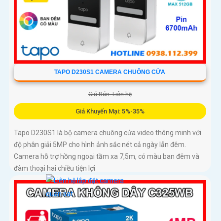
TAPO D230S1 CAMERA CHUÔNG CỬA
Giá Bán: Liên hệ
Giá Khuyến Mại: 5%-35%
Tapo D230S1 là bộ camera chuông cửa video thông minh với
độ phân giải 5MP cho hình ảnh sắc nét cả ngày lẫn đêm.
Camera hỗ trợ hồng ngoại tầm xa 7,5m, có màu ban đêm và
đàm thoại hai chiều tiện lợi