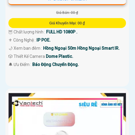
Giá Bán: 00 ₫
Giá Khuyến Mại: 00 ₫
🦉 Chất lượng hình :
FULL HD 1080P .
⚜️ Công Nghệ :
IP POE.
🌙 Xem ban đêm :
Hồng Ngoại 50m Hồng Ngoại Smart IR.
🎲 Thiết Kế Camera
Dome Plastic.
️🔔 Ưu Điểm :
Báo Động Chuyển Động.