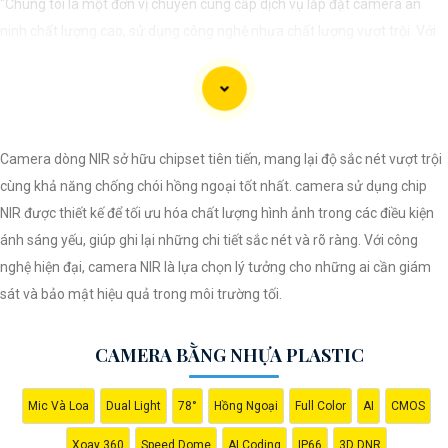
"Chúng tôi là một đơn vị chuyên cung cấp dịch vụ lắp đặt camera an
ninh chất lượng cao, sử dụng công nghệ nhựa chất lượng vượt trội. Với
đội ngũ kỹ thuật viên chuyên nghiệp, chúng tôi cam kết mang đến cho
khách hàng sự an tâm và yên tâm về an ninh tại mọi không gian. Hệ
thống camera nhựa của chúng An Thành Phát Không chỉ mang lại hình
ảnh rõ nét mà còn sở hữu tính năng chống thấm nước, chống va đập
Camera dòng NIR sở hữu chipset tiên tiến, mang lại độ sắc nét vượt trội
hiệu quả. Đến với chúng tôi, quý khách sẽ được tư vấn kỹ lưỡng và lựa
cùng khả năng chống chói hồng ngoại tốt nhất. camera sử dụng chip
chọn giải pháp an ninh tốt nhất cho gia đình, cửa hàng hoặc doanh
NIR được thiết kế để tối ưu hóa chất lượng hình ảnh trong các điều kiện
nghiệp của mình. Hãy để chúng tôi giúp bạn bảo vệ mọi khoảnh khắc
ánh sáng yếu, giúp ghi lại những chi tiết sắc nét và rõ ràng. Với công
quan trọng."
nghệ hiện đại, camera NIR là lựa chọn lý tưởng cho những ai cần giám
sát và bảo mật hiệu quả trong môi trường tối.
CAMERA BẰNG NHỰA PLASTIC
Mic Và Loa
Dual Light
78°
Hồng Ngoại
Full Color
AI
CMOS
Xoay 360
Speed Dome
AI Coding
IP66
3D DNR