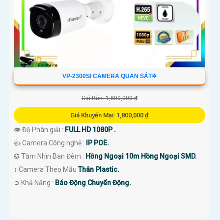
VP-2300SI CAMERA QUAN SÁT✲
Giá Bán: 1,800,000 ₫
Giá Khuyến Mại: 1,800,000 ₫
👁 Độ Phân giải :
FULL HD 1080P .
👍 Camera Công nghệ :
IP POE.
✪ Tầm Nhìn Ban Đêm :
Hồng Ngoại 10m Hồng Ngoại SMD.
↕️ Camera Theo Mẫu
Thân Plastic.
️➲ Khả Năng :
Báo Động Chuyển Động.