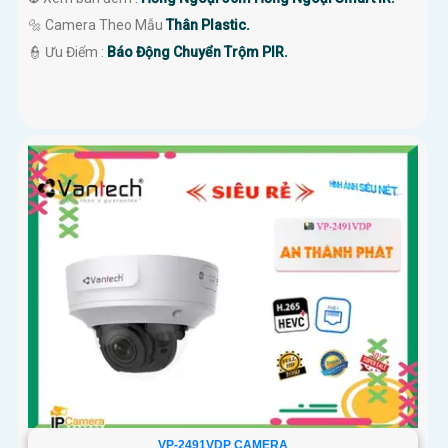
🔩 Camera Theo Mẫu
Thân Plastic.
️👮 Ưu Điểm :
Báo Động Chuyển Trộm PIR.
VP-2491VDP CAMERA