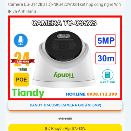
Camera DS-J142I(STD)/NKS422W02H kết hợp công nghệ Wifi
IP và Ánh Sáng...
TIANDY TC-C35XS CAMERA GHI ÂM (5MP)
Giá Bán:
Giá Khuyến Mại: 5%-35%