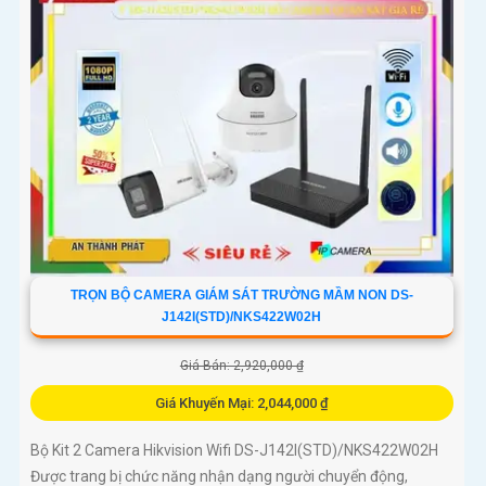
TRỌN BỘ CAMERA GIÁM SÁT TRƯỜNG MẦM NON DS-
J142I(STD)/NKS422W02H
Giá Bán: 2,920,000 ₫
Giá Khuyến Mại: 2,044,000 ₫
Bộ Kit 2 Camera Hikvision Wifi DS-J142I(STD)/NKS422W02H
Được trang bị chức năng nhận dạng người chuyển động,