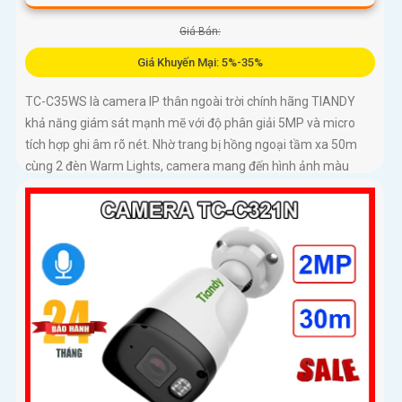
Giá Bán:
Giá Khuyến Mại: 5%-35%
TC-C35WS là camera IP thân ngoài trời chính hãng TIANDY
khả năng giám sát mạnh mẽ với độ phân giải 5MP và micro
tích hợp ghi âm rõ nét. Nhờ trang bị hồng ngoại tầm xa 50m
cùng 2 đèn Warm Lights, camera mang đến hình ảnh màu
sống động vào ban đêm trong phạm vi 15m