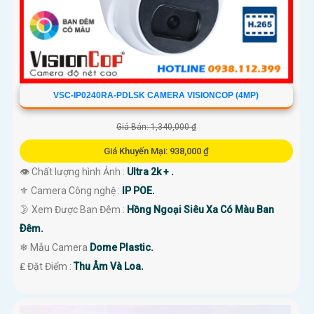
VSC-IP0240RA-PDLSK CAMERA VISIONCOP (4MP)
Giá Bán: 1,340,000 ₫
Giá Khuyến Mại: 938,000 ₫
👁 Chất lượng hình Ảnh :
Ultra 2k + .
⚜️ Camera Công nghệ :
IP POE.
🌛 Xem Được Ban Đêm :
Hồng Ngoại Siêu Xa Có Màu Ban
Ðêm.
❄ Mẫu Camera
Dome Plastic.
️₤ Đặt Điểm :
Thu Âm Và Loa.