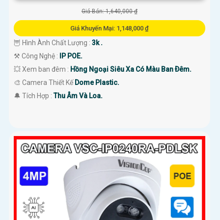
Giá Bán: 1,640,000 ₫
Giá Khuyến Mại: 1,148,000 ₫
🦉 Hình Ành Chất Lượng :
3k .
⚒ Công Nghệ :
IP POE.
💥 Xem ban đêm :
Hồng Ngoại Siêu Xa Có Màu Ban Ðêm.
🎨 Camera Thiết Kế
Dome Plastic.
️🔔 Tích Hợp :
Thu Âm Và Loa.