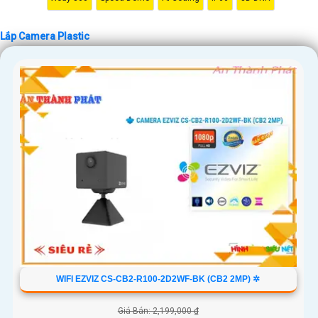
'
Lắp Camera Plastic
WIFI EZVIZ CS-CB2-R100-2D2WF-BK (CB2 2MP) ✲
Giá Bán: 2,199,000 ₫