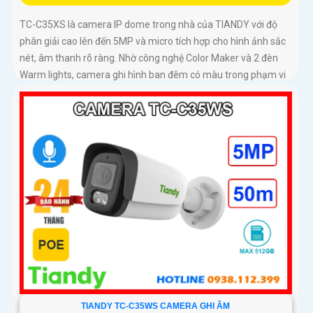
TC-C35XS là camera IP dome trong nhà của TIANDY với độ
phân giải cao lên đến 5MP và micro tích hợp cho hình ảnh sắc
nét, âm thanh rõ ràng. Nhờ công nghệ Color Maker và 2 đèn
Warm lights, camera ghi hình ban đêm có màu trong phạm vi
15m, kết hợp hồng ngoại 30m linh hoạt
TIANDY TC-C35WS CAMERA GHI ÂM