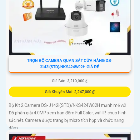
TRỌN BỘ CAMERA QUAN SÁT CỬA HÀNG DS-
J142I(STD)/NKS424W02H GIÁ RẺ
Giá Bán: 3,210,000 ₫
Giá Khuyến Mại: 2,247,000 ₫
Bộ Kit 2 Camera DS-J142I(STD)/NKS424W02H mạnh mẽ với
Độ phân giải 4.0MP xem ban đêm Full Color, wifi IP, chụp hình
sắc nét. Camera được trang bị micro tích hợp và chức năng
đàm...