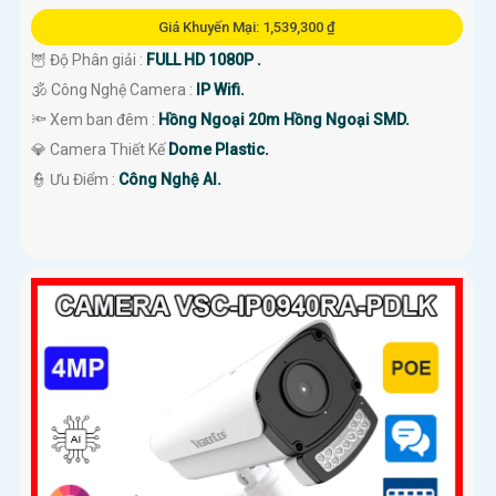
Giá Khuyến Mại: 1,539,300 ₫
🦉 Độ Phân giải :
FULL HD 1080P .
🕉️ Công Nghệ Camera :
IP Wifi.
🔦 Xem ban đêm :
Hồng Ngoại 20m Hồng Ngoại SMD.
💎 Camera Thiết Kế
Dome Plastic.
️👮 Ưu Điểm :
Công Nghệ AI.