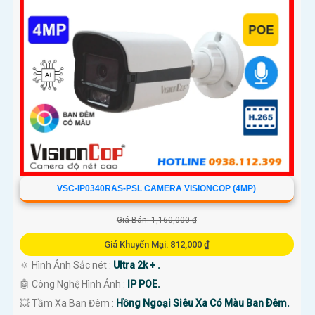
VSC-IP0340RAS-PSL CAMERA VISIONCOP (4MP)
Giá Bán: 1,160,000 ₫
Giá Khuyến Mại: 812,000 ₫
🔅 Hình Ảnh Sắc nét :
Ultra 2k + .
🤖️ Công Nghệ Hình Ảnh :
IP POE.
💥 Tầm Xa Ban Đêm :
Hồng Ngoại Siêu Xa Có Màu Ban Ðêm.