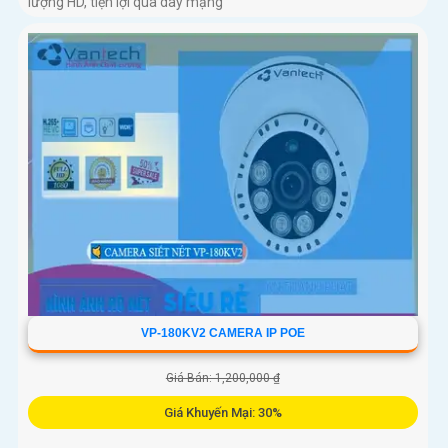
lượng HD, tiện lợi qua dây mạng
VP-180KV2 CAMERA IP POE
Giá Bán: 1,200,000 ₫
Giá Khuyến Mại: 30%