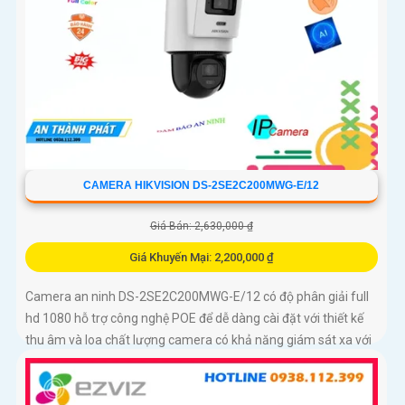
CAMERA HIKVISION DS-2SE2C200MWG-E/12
Giá Bán: 2,630,000 ₫
Giá Khuyến Mại: 2,200,000 ₫
Camera an ninh DS-2SE2C200MWG-E/12 có độ phân giải full
hd 1080 hỗ trợ công nghệ POE để dễ dàng cài đặt với thiết kế
thu âm và loa chất lượng camera có khả năng giám sát xa với
zoom vật lý 16x và chống ngược sáng DWDR Hình ảnh rõ nét
phân biệt được người và đối tượng khác Cảm biến video CMOS