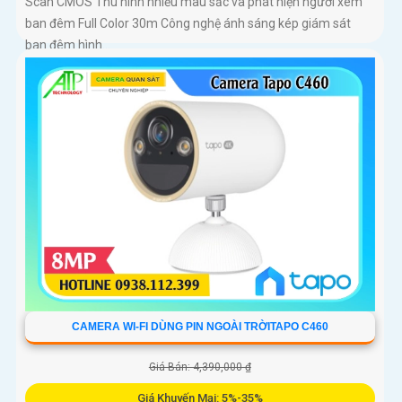
Scan CMOS Thu hình nhiều màu sắc và phát hiện người xem
ban đêm Full Color 30m Công nghệ ánh sáng kép giám sát
ban đêm hình...
CAMERA WI-FI DÙNG PIN NGOÀI TRỜITAPO C460
Giá Bán: 4,390,000 ₫
Giá Khuyến Mại: 5%-35%