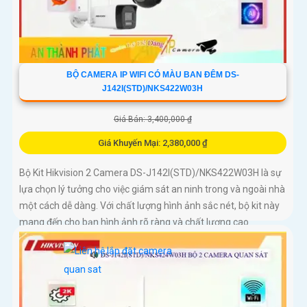
BỘ CAMERA IP WIFI CÓ MÀU BAN ĐÊM DS-
J142I(STD)/NKS422W03H
Giá Bán: 3,400,000 ₫
Giá Khuyến Mại: 2,380,000 ₫
Bộ Kit Hikvision 2 Camera DS-J142I(STD)/NKS422W03H là sự
lựa chọn lý tưởng cho việc giám sát an ninh trong và ngoài nhà
một cách dễ dàng. Với chất lượng hình ảnh sắc nét, bộ kit này
mang đến cho bạn hình ảnh rõ ràng và chất lượng cao