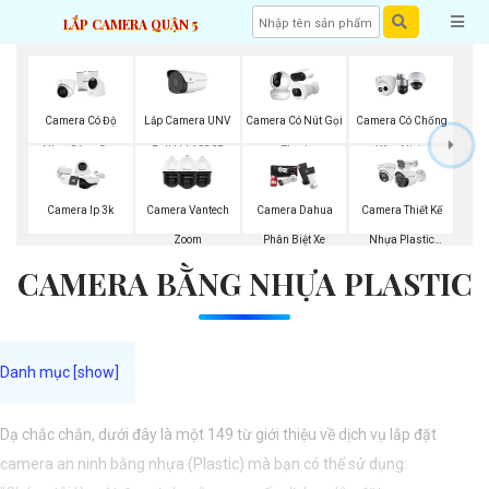
LẮP CAMERA QUẬN 5
Lắp Camera UNV
Camera Có Độ
Camera Có Nút Gọi
Camera Có Chống
Full Hd 1080P
Nhạy Sáng Cao
Thoại
Xâm Nhập
Kbvision
Kbvision
Camera Ip 3k
Camera Vantech
Camera Dahua
Camera Thiết Kế
Zoom
Phân Biệt Xe
Nhựa Plastic
CAMERA BẰNG NHỰA PLASTIC
Vantech
Dạ chắc chắn, dưới đây là một 149 từ giới thiệu về dịch vụ lắp đặt
camera an ninh bằng nhựa (Plastic) mà bạn có thể sử dụng: