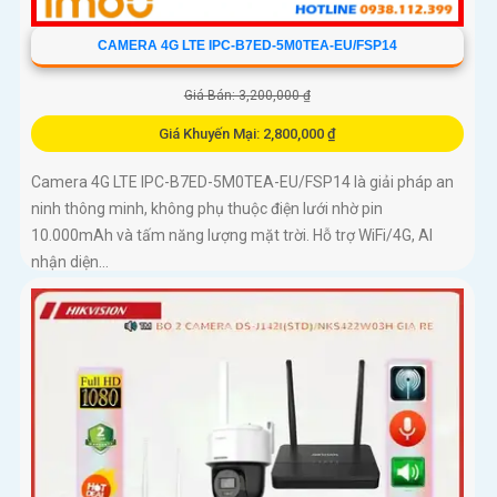
CAMERA 4G LTE IPC-B7ED-5M0TEA-EU/FSP14
Giá Bán: 3,200,000 ₫
Giá Khuyến Mại: 2,800,000 ₫
Camera 4G LTE IPC-B7ED-5M0TEA-EU/FSP14 là giải pháp an
ninh thông minh, không phụ thuộc điện lưới nhờ pin
10.000mAh và tấm năng lượng mặt trời. Hỗ trợ WiFi/4G, AI
nhận diện...