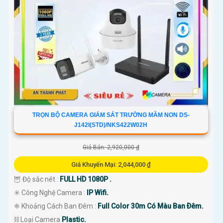
TRỌN BỘ CAMERA GIÁM SÁT TRƯỜNG MẦM NON DS-
J142I(STD)/NKS422W02H
Giá Bán: 2,920,000 ₫
Giá Khuyến Mại: 2,044,000 ₫
🦉 Độ sắc nét :
FULL HD 1080P .
✳️ Công Nghệ Camera :
IP Wifi.
❈ Khoảng Cách Ban Đêm :
Full Color 30m Có Màu Ban Ðêm.
⛓ Loại Camera
Plastic.