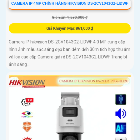
CAMERA IP 4MP CHÍNH HÃNG HIKVISION DS-2CV1043G2-LIDWF
Giá Bán: 1,230,000 ₫
Giá Khuyến Mại: 861,000 ₫
Camera IP hikvision DS-2CV1043G2-LIDWF 4.0 MP cung cấp
hình ảnh màu sắc sáng đẹp ban đêm đến 30m tích hợp thu âm
và loa cao cấp Camera giá rẻ DS-2CV1043G2-LIDWF Trang bị
ánh sáng...