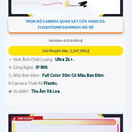
TRỌN BỘ CAMERA QUAN SÁT CỬA HÀNG DS-
J142I(STD)/NKS424W02H GIÁ RẺ
Giá Bán: 3,210,000 ₫
Giá Khuyến Mại: 2,247,000 ₫
🔅 Hình Ành Chất Lượng :
Ultra 2k + .
⚜️ Công Nghệ :
IP Wifi.
🌜 Nhìn Ban Đêm :
Full Color 30m Có Màu Ban Ðêm.
⛓ Camera Thiết Kế
Plastic.
️♚ Ưu Điểm :
Thu Âm Và Loa.