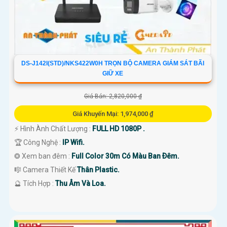
DS-J142I(STD)/NKS422W0H TRỌN BỘ CAMERA GIÁM SÁT BÃI
GIỮ XE
Giá Bán: 2,820,000 ₫
Giá Khuyến Mại: 1,974,000 ₫
️⚡ Hình Ành Chất Lượng :
FULL HD 1080P .
🏆 Công Nghệ :
IP Wifi.
❂ Xem ban đêm :
Full Color 30m Có Màu Ban Ðêm.
🎼️ Camera Thiết Kế
Thân Plastic.
️🔮 Tích Hợp :
Thu Âm Và Loa.