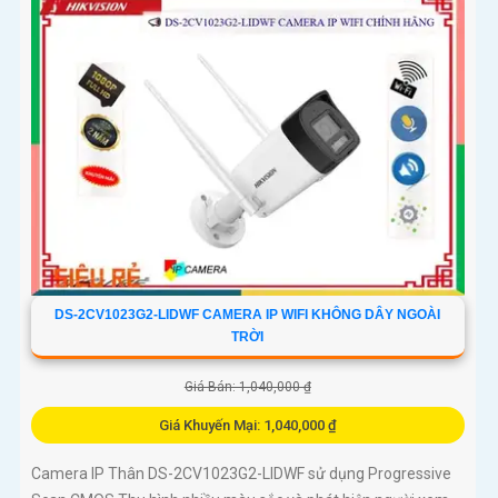
DS-2CV1023G2-LIDWF CAMERA IP WIFI KHÔNG DÂY NGOÀI
TRỜI
Giá Bán: 1,040,000 ₫
Giá Khuyến Mại: 1,040,000 ₫
Camera IP Thân DS-2CV1023G2-LIDWF sử dụng Progressive