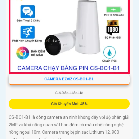
cho màu sắc sắc nét chống báo động giả và chế độ Full Color
30m giúp quan sát ban đêm hiệu quả.
CAMERA EZVIZ CS-BC1-B1
Giá Bán: Liên Hệ
Giá Khuyến Mại: 45%
CS-BC1-B1 là dòng camera an ninh không dây với độ phân giải
2MP và khả năng quan sát ban đêm có màu nhờ công nghệ
hồng ngoại 10m. Camera trang bị pin sạc Lithium 12. 900