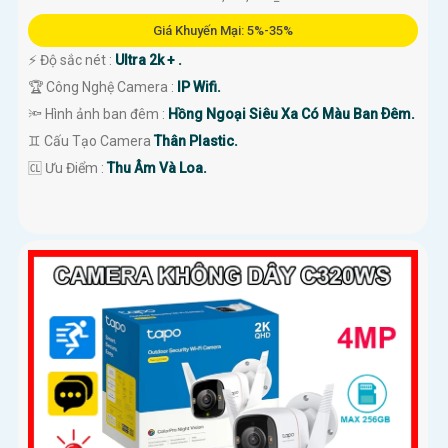
Giá Khuyến Mại: 5%-35%
️⚡ Độ sắc nét :
Ultra 2k + .
🏆 Công Nghệ Camera :
IP Wifi.
🔦 Hình ảnh ban đêm :
Hồng Ngoại Siêu Xa Có Màu Ban Ðêm.
♊ Cấu Tạo Camera
Thân Plastic.
️🆑 Ưu Điểm :
Thu Âm Và Loa.