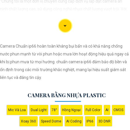
"Chúng tôi là một đơn vị chuyên cung cấp dịch vụ lắp đặt camera an
ninh chất lượng cao, sử dụng công nghệ nhựa chất lượng vượt trội. Với
đội ngũ kỹ thuật viên chuyên nghiệp, chúng tôi cam kết mang đến cho
khách hàng sự an tâm và yên tâm về an ninh tại mọi không gian. Hệ
thống camera nhựa của chúng An Thành Phát Không chỉ mang lại hình
ảnh rõ nét mà còn sở hữu tính năng chống thấm nước, chống va đập
Camera Chuẩn ip66 hoàn toàn kháng bụi bẩn và có khả năng chống
hiệu quả. Đến với chúng tôi, quý khách sẽ được tư vấn kỹ lưỡng và lựa
nước phun mạnh từ vòi phun hoặc mưa lớn hoạt động hiệu quả ngay cả
chọn giải pháp an ninh tốt nhất cho gia đình, cửa hàng hoặc doanh
khi bị phun mưa từ mọi hướng. chuẩn camera ip66 đảm bảo độ bền và
nghiệp của mình. Hãy để chúng tôi giúp bạn bảo vệ mọi khoảnh khắc
ổn định trong các môi trường khắc nghiệt, mang lại hiệu suất giám sát
quan trọng."
liên tục và đáng tin cậy.
CAMERA BẰNG NHỰA PLASTIC
Mic Và Loa
Dual Light
78°
Hồng Ngoại
Full Color
AI
CMOS
Xoay 360
Speed Dome
AI Coding
IP66
3D DNR