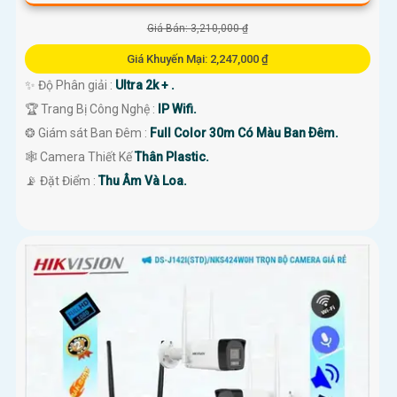
Giá Bán: 3,210,000 ₫
Giá Khuyến Mại: 2,247,000 ₫
✨ Độ Phân giải :
Ultra 2k + .
🏆 Trang Bị Công Nghệ :
IP Wifi.
❂ Giám sát Ban Đêm :
Full Color 30m Có Màu Ban Ðêm.
🕸️ Camera Thiết Kế
Thân Plastic.
️📡 Đặt Điểm :
Thu Âm Và Loa.