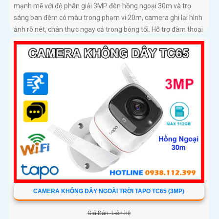
mạnh mẽ với độ phân giải 3MP đèn hồng ngoại 30m và trợ
sáng ban đêm có màu trong phạm vi 20m, camera ghi lại hình
ảnh rõ nét, chân thực ngay cả trong bóng tối. Hỗ trợ đàm thoại
2 chiều, khe cắm thẻ nhớ lên đến 256GB, còi hú cảnh báo và
chuẩn chống nước IP66, MEARI L1 Plus mang đến sự an tâm
tuyệt đối cho không gian sống của bạn
CAMERA KHÔNG DÂY NGOÀI TRỜI TAPO TC65 (3MP)
Giá Bán: Liên hệ