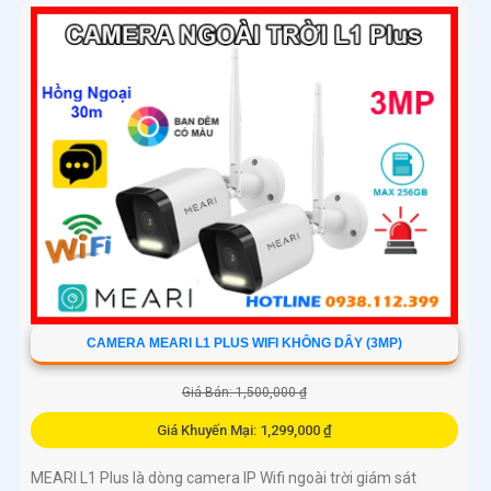
thu âm chân thực
CAMERA MEARI L1 PLUS WIFI KHÔNG DÂY (3MP)
Giá Bán: 1,500,000 ₫
Giá Khuyến Mại: 1,299,000 ₫
MEARI L1 Plus là dòng camera IP Wifi ngoài trời giám sát