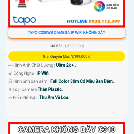
TAPO C320WS CAMERA IP WIFI KHÔNG DÂY
Giá Bán: 1,500,000 ₫
Giá Khuyến Mại: 1,199,000 ₫
👀 Hình Ành Chất Lượng :
Ultra 2k + .
🌠 Công Nghệ :
IP Wifi.
💥 Hình ảnh ban đêm :
Full Color 30m Có Màu Ban Ðêm.
❄ Loại Camera
Thân Plastic.
️↭ Điểm Nỗi Bật :
Thu Âm Và Loa.