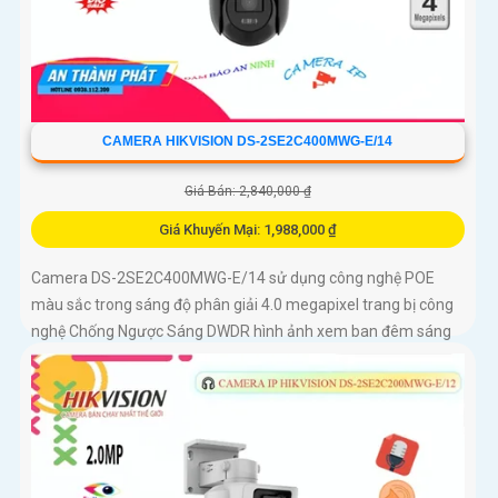
CAMERA HIKVISION DS-2SE2C400MWG-E/14
Giá Bán: 2,840,000 ₫
Giá Khuyến Mại: 1,988,000 ₫
Camera DS-2SE2C400MWG-E/14 sử dụng công nghệ POE
màu sắc trong sáng độ phân giải 4.0 megapixel trang bị công
nghệ Chống Ngược Sáng DWDR hình ảnh xem ban đêm sáng
đẹp với Full Color 30m có màu như ban ngày thiết kế Plastic
đẹp mắt trang bị khả năng giám sát xa với zoom vật lý 16x
camera tích hợp tính năng thông minh phân biệt người và
phương tiện và chức năng thu âm và loa to rõ