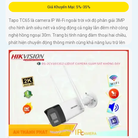
Giá Khuyến Mại: 5%-35%
Tapo TC65 là camera IP Wi-Fi ngoài trời với độ phân giải 3MP
cho hình ảnh siêu nét và sống động cả ngày lẫn đêm nhờ công
nghệ hồng ngoại 30m. Trang bị tính năng đàm thoại hai chiều,
phát hiện chuyển động thông minh cùng khả năng lưu trữ lên
đến 512GB, camera giúp bạn kiểm soát an ninh dễ dàng mọi
lúc mọi nơi với thiết kế chuẩn IP66 chống nước và bụi hoạt
động bền bỉ