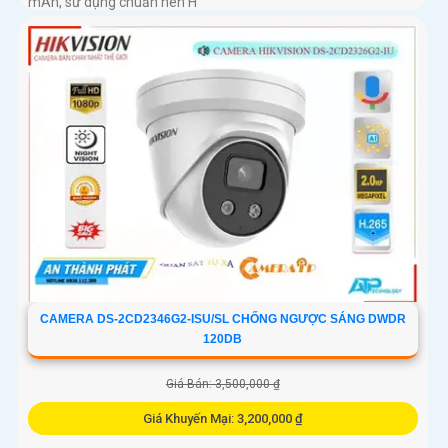
mAh, sử dụng chuẩn nén H
CAMERA DS-2CD2346G2-ISU/SL CHỐNG NGƯỢC SÁNG DWDR
120DB
Giá Bán: 3,500,000 ₫
Giá Khuyến Mại: 3,200,000 ₫