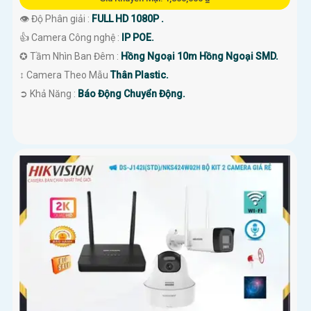
👁 Độ Phân giải :
FULL HD 1080P .
👍 Camera Công nghệ :
IP POE.
✪ Tầm Nhìn Ban Đêm :
Hồng Ngoại 10m Hồng Ngoại SMD.
↕️ Camera Theo Mẫu
Thân Plastic.
️➲ Khả Năng :
Báo Động Chuyển Động.