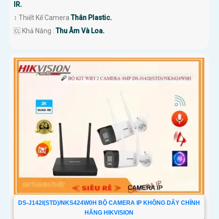
IR.
↕️ Thiết Kế Camera
Thân Plastic.
️🆑 Khả Năng :
Thu Âm Và Loa.
DS-J142I(STD)/NKS424W0H BỘ CAMERA IP KHÔNG DÂY CHÍNH
HÃNG HIKVISION