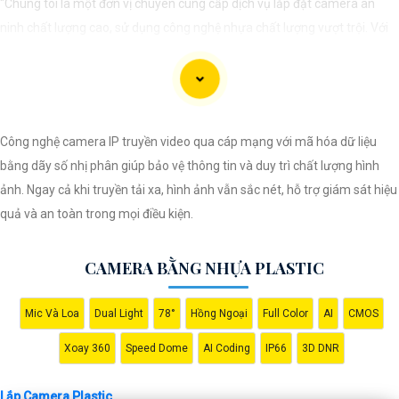
"Chúng tôi là một đơn vị chuyên cung cấp dịch vụ lắp đặt camera an
ninh chất lượng cao, sử dụng công nghệ nhựa chất lượng vượt trội. Với
đội ngũ kỹ thuật viên chuyên nghiệp, chúng tôi cam kết mang đến cho
khách hàng sự an tâm và yên tâm về an ninh tại mọi không gian. Hệ
thống camera nhựa của chúng An Thành Phát Không chỉ mang lại hình
ảnh rõ nét mà còn sở hữu tính năng chống thấm nước, chống va đập
Công nghệ camera IP truyền video qua cáp mạng với mã hóa dữ liệu
hiệu quả. Đến với chúng tôi, quý khách sẽ được tư vấn kỹ lưỡng và lựa
bằng dãy số nhị phân giúp bảo vệ thông tin và duy trì chất lượng hình
chọn giải pháp an ninh tốt nhất cho gia đình, cửa hàng hoặc doanh
ảnh. Ngay cả khi truyền tải xa, hình ảnh vẫn sắc nét, hỗ trợ giám sát hiệu
nghiệp của mình. Hãy để chúng tôi giúp bạn bảo vệ mọi khoảnh khắc
quả và an toàn trong mọi điều kiện.
quan trọng."
CAMERA BẰNG NHỰA PLASTIC
Mic Và Loa
Dual Light
78°
Hồng Ngoại
Full Color
AI
CMOS
Xoay 360
Speed Dome
AI Coding
IP66
3D DNR
Lắp Camera Plastic