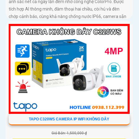
ảnh sắc nét cả ngày lẫn đêm nhờ công nghệ ColorPro. Được
tích hợp AI thông minh, đàm thoại hai chiều, còi hú và đèn
chớp cảnh báo, cùng khả năng chống nước IP66, camera sẵn
sàng bảo vệ ngôi nhà bạn trong mọi điều kiện thời tiết
TAPO C320WS CAMERA IP WIFI KHÔNG DÂY
Giá Bán: 1,500,000 ₫