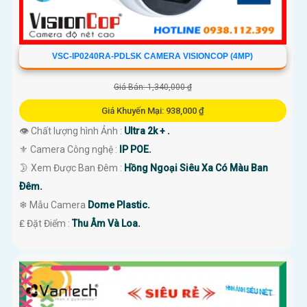
VSC-IP0240RA-PDLSK CAMERA VISIONCOP (4MP)
Giá Bán: 1,340,000 ₫
Giá Khuyến Mại: 938,000 ₫
👁 Chất lượng hình Ảnh :
Ultra 2k + .
⚜️ Camera Công nghệ :
IP POE.
🌛 Xem Được Ban Đêm :
Hồng Ngoại Siêu Xa Có Màu Ban
Ðêm.
❄ Mẫu Camera
Dome Plastic.
️₤ Đặt Điểm :
Thu Âm Và Loa.