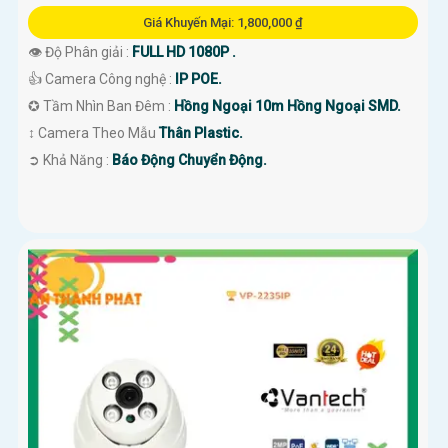
Giá Khuyến Mại: 1,800,000 ₫
👁 Độ Phân giải :
FULL HD 1080P .
👍 Camera Công nghệ :
IP POE.
✪ Tầm Nhìn Ban Đêm :
Hồng Ngoại 10m Hồng Ngoại SMD.
↕️ Camera Theo Mẫu
Thân Plastic.
️➲ Khả Năng :
Báo Động Chuyển Động.