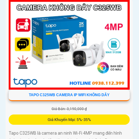
TAPO C325WB CAMERA IP WIFI KHÔNG DÂY
Giá Bán: 3,190,000 ₫
Giá Khuyến Mại: 5%-35%
Tapo C325WB là camera an ninh Wi-Fi 4MP mang đến hình