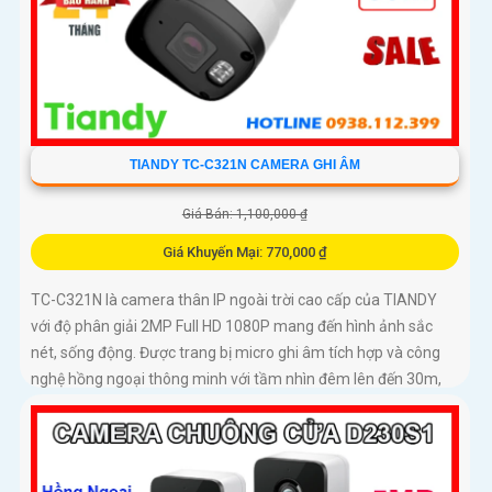
TIANDY TC-C321N CAMERA GHI ÂM
Giá Bán: 1,100,000 ₫
Giá Khuyến Mại: 770,000 ₫
TC-C321N là camera thân IP ngoài trời cao cấp của TIANDY
với độ phân giải 2MP Full HD 1080P mang đến hình ảnh sắc
nét, sống động. Được trang bị micro ghi âm tích hợp và công
nghệ hồng ngoại thông minh với tầm nhìn đêm lên đến 30m,
camera giúp giám sát hiệu quả cả ngày lẫn đêm