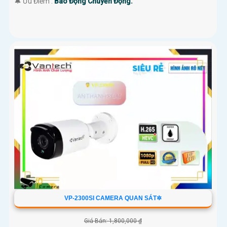
️🔔 Ưu Điểm :
Báo Động Chuyển Động.
VP-2300SI CAMERA QUAN SÁT✲
Giá Bán: 1,800,000 ₫