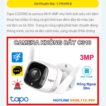
Giá Khuyến Mại: 1,199,000 ₫
Tapo C320WS là camera Wi-Fi 4MP cho hình ảnh siêu nét đàm
thoại hai chiều rõ ràng và ghi hình ban đêm đầy đủ màu sắc
với tầm xa tới 30m. Trang bị công nghệ phát hiện chuyển động
thông minh, còi hú và đèn cảnh báo, cùng chuẩn IP66 chống
nước bụi mạnh mẽ, camera C320WS đảm bảo an ninh vững
chắc trong mọi điều kiện thời tiết độ bền cao và mức giá cực kỳ
ưu đãi