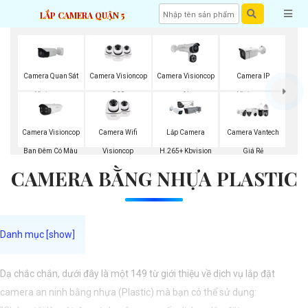
LẮP CAMERA QUẬN 5
Camera Quan Sát
Camera Visioncop
Camera Visioncop
Camera IP
Visioncop
360
Al
Visioncop
Camera Visioncop
Camera Wifi
Lắp Camera
Camera Vantech
Ban Đêm Có Màu
Visioncop
H.265+ Kbvision
Giá Rẻ
CAMERA BẰNG NHỰA PLASTIC
Dạ chắc chắn, dưới đây là một 149 từ giới thiệu về dịch vụ lắp đặt
camera an ninh bằng nhựa (Plastic) mà bạn có thể sử dụng: