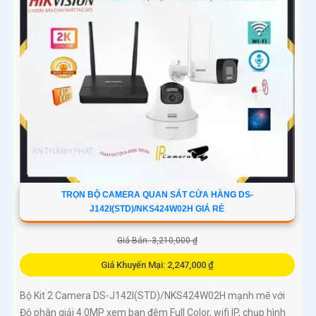
TRỌN BỘ CAMERA QUAN SÁT CỬA HÀNG DS-
J142I(STD)/NKS424W02H GIÁ RẺ
Giá Bán: 3,210,000 ₫
Giá Khuyến Mại: 2,247,000 ₫
Bộ Kit 2 Camera DS-J142I(STD)/NKS424W02H mạnh mẽ với
Độ phân giải 4.0MP xem ban đêm Full Color, wifi IP, chụp hình