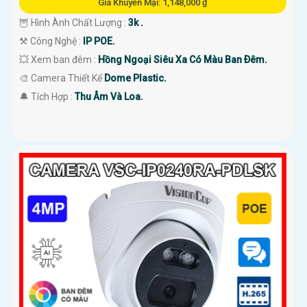
Giá Khuyến Mại: 1,148,000 ₫
🦉 Hình Ành Chất Lượng :
3k .
⚒ Công Nghệ :
IP POE.
💥 Xem ban đêm :
Hồng Ngoại Siêu Xa Có Màu Ban Ðêm.
🎨 Camera Thiết Kế
Dome Plastic.
️🔔 Tích Hợp :
Thu Âm Và Loa.