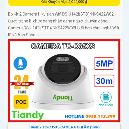
Giá Khuyến Mại: 2,044,000 ₫
Bộ Kit 2 Camera Hikvision Wifi DS-J142I(STD)/NKS422W02H
Được trang bị chức năng nhận dạng người chuyển động,
Camera DS-J142I(STD)/NKS422W02H kết hợp công nghệ Wifi
IP và Ánh Sáng...
TIANDY TC-C35XS CAMERA GHI ÂM (5MP)