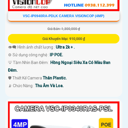
VSC-IP0940RA-PDLK CAMERA VISIONCOP (4MP)
Giá Bán: 1,300,000 ₫
Giá Khuyến Mại: 910,000 ₫
👁️‍🗨 Hình ảnh chất lượng :
Ultra 2k + .
⚙ Sử dụng công nghệ :
IP POE.
💡 Tầm Nhìn Ban Đêm :
Hồng Ngoại Siêu Xa Có Màu Ban
Ðêm.
🛡 Thiết Kế Camera
Thân Plastic.
️📡 Chức Năng :
Thu Âm Và Loa.