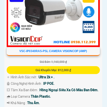
VSC-IP0340RAS-PSL CAMERA VISIONCOP (4MP)
Giá Bán: 1,160,000 ₫
Giá Khuyến Mại: 812,000 ₫
🔅 Hình Ảnh Sắc nét :
Ultra 2k + .
🤖️ Công Nghệ Hình Ảnh :
IP POE.
💥 Tầm Xa Ban Đêm :
Hồng Ngoại Siêu Xa Có Màu Ban Ðêm.
🌧️ Loại Camera
Thân Plastic.
️📢 Khả Năng :
Thu Âm.