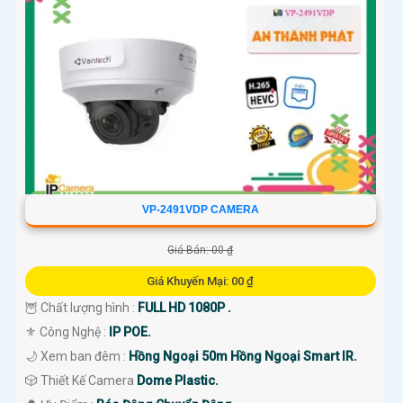
VP-2491VDP CAMERA
Giá Bán: 00 ₫
Giá Khuyến Mại: 00 ₫
🦉 Chất lượng hình :
FULL HD 1080P .
⚜️ Công Nghệ :
IP POE.
🌙 Xem ban đêm :
Hồng Ngoại 50m Hồng Ngoại Smart IR.
🎲 Thiết Kế Camera
Dome Plastic.