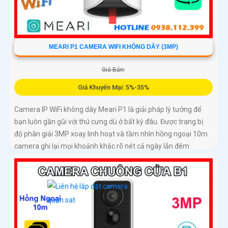
MEARI P1 CAMERA WIFI KHÔNG DÂY (3MP)
Giá Bán:
Giá Khuyến Mại: 5%-35%
Camera IP WiFi không dây Meari P1 là giải pháp lý tưởng để
bạn luôn gần gũi với thú cưng dù ở bất kỳ đâu. Được trang bị
độ phân giải 3MP xoay linh hoạt và tầm nhìn hồng ngoại 10m
camera ghi lại mọi khoảnh khắc rõ nét cả ngày lẫn đêm