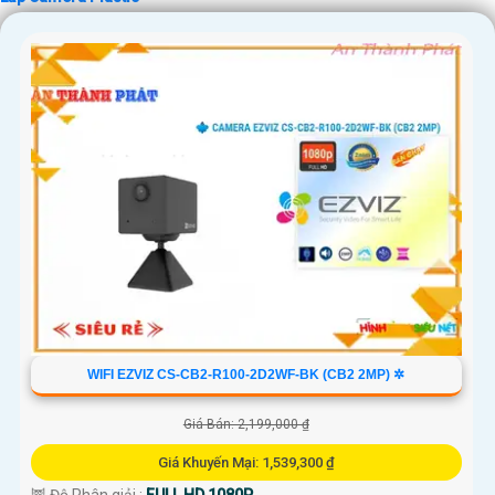
'
WIFI EZVIZ CS-CB2-R100-2D2WF-BK (CB2 2MP) ✲
Giá Bán: 2,199,000 ₫
Giá Khuyến Mại: 1,539,300 ₫