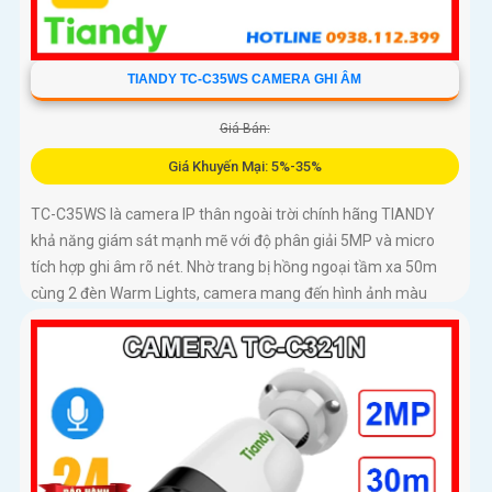
TIANDY TC-C35WS CAMERA GHI ÂM
Giá Bán:
Giá Khuyến Mại: 5%-35%
TC-C35WS là camera IP thân ngoài trời chính hãng TIANDY
khả năng giám sát mạnh mẽ với độ phân giải 5MP và micro
tích hợp ghi âm rõ nét. Nhờ trang bị hồng ngoại tầm xa 50m
cùng 2 đèn Warm Lights, camera mang đến hình ảnh màu
sống động vào ban đêm trong phạm vi 15m