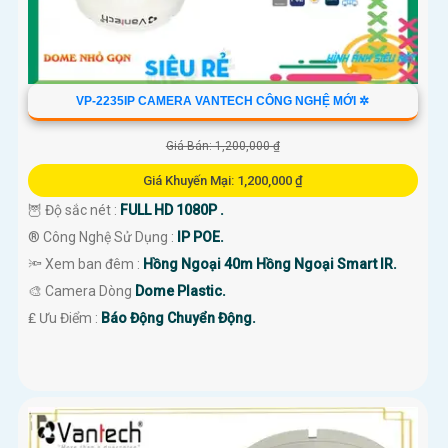
VP-2235IP CAMERA VANTECH CÔNG NGHỆ MỚI ✲
Giá Bán: 1,200,000 ₫
Giá Khuyến Mại: 1,200,000 ₫
🦉 Độ sắc nét :
FULL HD 1080P .
®️ Công Nghệ Sử Dụng :
IP POE.
🔦 Xem ban đêm :
Hồng Ngoại 40m Hồng Ngoại Smart IR.
🎨 Camera Dòng
Dome Plastic.
️₤ Ưu Điểm :
Báo Động Chuyển Động.