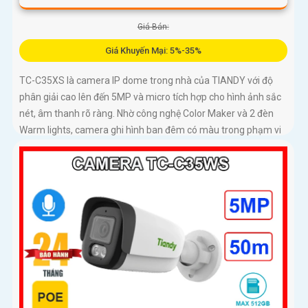
Giá Bán:
Giá Khuyến Mại: 5%-35%
TC-C35XS là camera IP dome trong nhà của TIANDY với độ
phân giải cao lên đến 5MP và micro tích hợp cho hình ảnh sắc
nét, âm thanh rõ ràng. Nhờ công nghệ Color Maker và 2 đèn
Warm lights, camera ghi hình ban đêm có màu trong phạm vi
15m, kết hợp hồng ngoại 30m linh hoạt