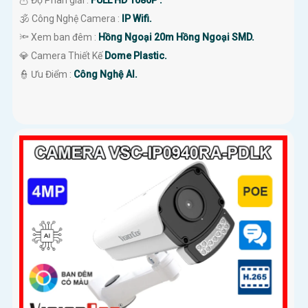
🦉 Độ Phân giải :
FULL HD 1080P .
🕉️ Công Nghệ Camera :
IP Wifi.
🔦 Xem ban đêm :
Hồng Ngoại 20m Hồng Ngoại SMD.
💎 Camera Thiết Kế
Dome Plastic.
️👮 Ưu Điểm :
Công Nghệ AI.