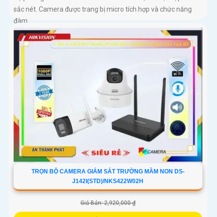
sắc nét. Camera được trang bị micro tích hợp và chức năng
đàm...
TRỌN BỘ CAMERA GIÁM SÁT TRƯỜNG MẦM NON DS-
J142I(STD)/NKS422W02H
Giá Bán: 2,920,000 ₫