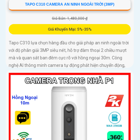
TAPO C310 CAMERA AN NINH NGOÀI TRỜI (3MP)
Giá Bán: 1,480,000 ₫
Giá Khuyến Mại: 5%-35%
Tapo C310 lựa chọn hàng đầu cho giải pháp an ninh ngoài trời
với độ phân giải 3MP siêu nét, hỗ trợ đàm thoại 2 chiều mượt
mà và quan sát ban đêm cực rõ với hồng ngoại 30m. Công
nghệ AI thông minh camera tự động phát hiện chuyển động,
bật còi hú và đèn cảnh báo kịp thời, bảo vệ an toàn tuyệt đối