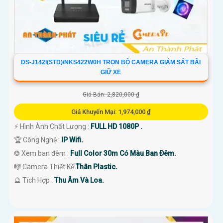
DS-J142I(STD)/NKS422W0H TRỌN BỘ CAMERA GIÁM SÁT BÃI
GIỮ XE
Giá Bán: 2,820,000 ₫
Giá Khuyến Mại: 1,974,000 ₫
️⚡ Hình Ành Chất Lượng :
FULL HD 1080P .
🏆 Công Nghệ :
IP Wifi.
❂ Xem ban đêm :
Full Color 30m Có Màu Ban Ðêm.
🎼️ Camera Thiết Kế
Thân Plastic.
️🔮 Tích Hợp :
Thu Âm Và Loa.