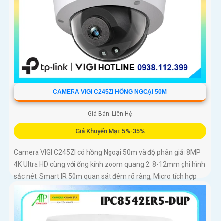
CAMERA VIGI C245ZI HỒNG NGOẠI 50M
Giá Bán: Liên Hệ
Giá Khuyến Mại: 5%-35%
Camera VIGI C245ZI có hồng Ngoại 50m và độ phân giải 8MP
4K Ultra HD cùng với ống kính zoom quang 2. 8-12mm ghi hình
sắc nét. Smart IR 50m quan sát đêm rõ ràng, Micro tích hợp
thu âm chân thực