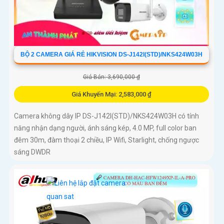
BỘ 2 CAMERA GIÁ RẺ HIKVISION DS-J142I(STD)/NKS424W03H
Giá Bán: 3,690,000 ₫
Giá Khuyến Mại: 2,583,000 ₫
Camera không dây IP DS-J142I(STD)/NKS424W03H có tính
năng nhận dạng người, ánh sáng kép, 4.0 MP, full color ban
đêm 30m, đàm thoại 2 chiều, IP Wifi, Starlight, chống ngược
sáng DWDR