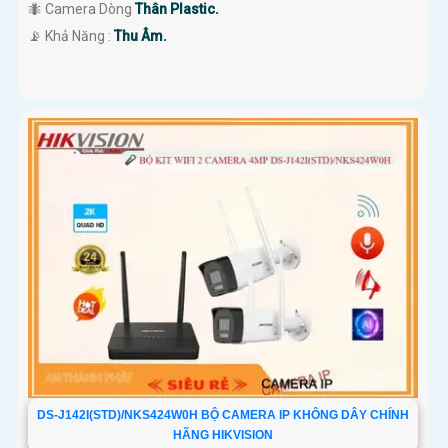
🐜 Camera Dòng
Thân Plastic.
️📡 Khả Năng :
Thu Âm.
DS-J142I(STD)/NKS424W0H BỘ CAMERA IP KHÔNG DÂY CHÍNH
HÃNG HIKVISION