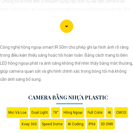
"Chúng tôi là một đơn vị chuyên cung cấp dịch vụ lắp đặt camera an
ninh chất lượng cao, sử dụng công nghệ nhựa chất lượng vượt trội. Với
đội ngũ kỹ thuật viên chuyên nghiệp, chúng tôi cam kết mang đến cho
khách hàng sự an tâm và yên tâm về an ninh tại mọi không gian. Hệ
thống camera nhựa của chúng An Thành Phát Không chỉ mang lại hình
ảnh rõ nét mà còn sở hữu tính năng chống thấm nước, chống va đập
Công nghệ hồng ngoại smart IR 50m cho phép ghi lại hình ảnh rõ ràng
hiệu quả. Đến với chúng tôi, quý khách sẽ được tư vấn kỹ lưỡng và lựa
trong điều kiện thiếu sáng hoặc tối hoàn toàn. Bằng cách trang bị Đèn
chọn giải pháp an ninh tốt nhất cho gia đình, cửa hàng hoặc doanh
LED hồng ngoại phát ra ánh sáng không thể nhìn thấy bằng mắt thường,
nghiệp của mình. Hãy để chúng tôi giúp bạn bảo vệ mọi khoảnh khắc
giúp camera quan sát và ghi hình chính xác trong bóng tối mà không
quan trọng."
cần ánh sáng bổ sung.
CAMERA BẰNG NHỰA PLASTIC
Mic Và Loa
Dual Light
78°
Hồng Ngoại
Full Color
AI
CMOS
Xoay 360
Speed Dome
AI Coding
IP66
3D DNR