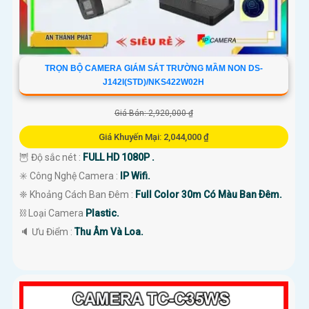
TRỌN BỘ CAMERA GIÁM SÁT TRƯỜNG MẦM NON DS-
J142I(STD)/NKS422W02H
Giá Bán: 2,920,000 ₫
Giá Khuyến Mại: 2,044,000 ₫
🦉 Độ sắc nét :
FULL HD 1080P .
✳️ Công Nghệ Camera :
IP Wifi.
❈ Khoảng Cách Ban Đêm :
Full Color 30m Có Màu Ban Ðêm.
⛓ Loại Camera
Plastic.
️🔈 Ưu Điểm :
Thu Âm Và Loa.