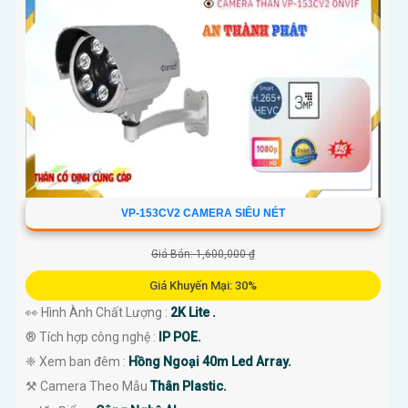
VP-153CV2 CAMERA SIÊU NÉT
Giá Bán: 1,600,000 ₫
Giá Khuyến Mại: 30%
👀 Hình Ành Chất Lượng :
2K Lite .
®️ Tích hợp công nghệ :
IP POE.
❈ Xem ban đêm :
Hồng Ngoại 40m Led Array.
⚒ Camera Theo Mẫu
Thân Plastic.