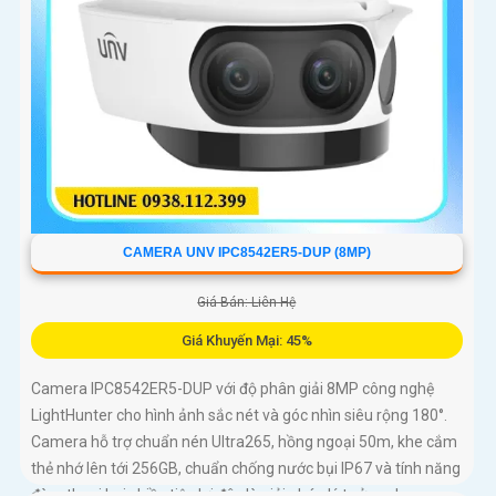
CAMERA UNV IPC8542ER5-DUP (8MP)
Giá Bán: Liên Hệ
Giá Khuyến Mại: 45%
Camera IPC8542ER5-DUP với độ phân giải 8MP công nghệ
LightHunter cho hình ảnh sắc nét và góc nhìn siêu rộng 180°.
Camera hỗ trợ chuẩn nén Ultra265, hồng ngoại 50m, khe cắm
thẻ nhớ lên tới 256GB, chuẩn chống nước bụi IP67 và tính năng
đàm thoại hai chiều tiện lợi đây là giải pháp lý tưởng cho an