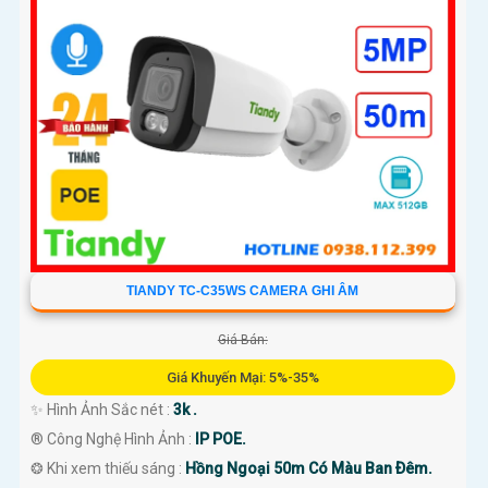
TIANDY TC-C35WS CAMERA GHI ÂM
Giá Bán:
Giá Khuyến Mại: 5%-35%
✨ Hình Ảnh Sắc nét :
3k .
®️ Công Nghệ Hình Ảnh :
IP POE.
❂ Khi xem thiếu sáng :
Hồng Ngoại 50m Có Màu Ban Ðêm.