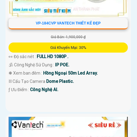
VP-184CVP VANTECH THIẾT KẾ ĐẸP
Giá Bán: 1,900,000 ₫
Giá Khuyến Mại: 30%
👀 Độ sắc nét :
FULL HD 1080P .
🕉️ Công Nghệ Sử Dụng :
IP POE.
❃ Xem ban đêm :
Hồng Ngoại 50m Led Array.
⛓ Cấu Tạo Camera
Dome Plastic.
️ƒ Ưu Điểm :
Công Nghệ AI.