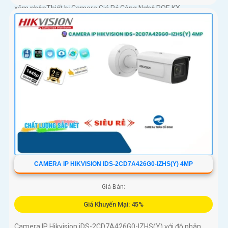
xâm nhậpThiết bị Camera Giá Rẻ Công Nghệ POE KX-
CAiF8003UN-TiF-A tích hợp chức năng cao cấp Thu Âm Và
Loa rõ ràng để mang lại trải nghiệm hình ảnh và âm thanh tốt
nhất
CAMERA IP HIKVISION IDS-2CD7A426G0-IZHS(Y) 4MP
Giá Bán:
Giá Khuyến Mại: 45%
Camera IP Hikvision iDS-2CD7A426G0-IZHS(Y) với độ phân