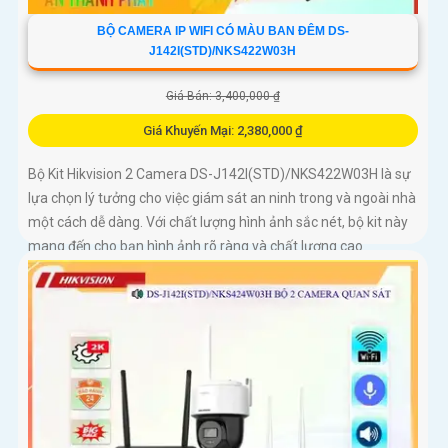
BỘ CAMERA IP WIFI CÓ MÀU BAN ĐÊM DS-
J142I(STD)/NKS422W03H
Giá Bán: 3,400,000 ₫
Giá Khuyến Mại: 2,380,000 ₫
Bộ Kit Hikvision 2 Camera DS-J142I(STD)/NKS422W03H là sự
lựa chọn lý tưởng cho việc giám sát an ninh trong và ngoài nhà
một cách dễ dàng. Với chất lượng hình ảnh sắc nét, bộ kit này
mang đến cho bạn hình ảnh rõ ràng và chất lượng cao