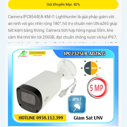
Giá Khuyến Mại: 45%
Camera IPC8544EA-KM-I1 LightHunter là giải pháp giám sát
an ninh với góc nhìn rộng 180°, hỗ trợ chuẩn nén Ultra265 giúp
tiết kiệm băng thông. Camera tích hợp hồng ngoại 50m, khe
cắm thẻ nhớ lên tới 256GB, đạt chuẩn chống nước và bụi IP67,
cùng tính năng đàm thoại 2 chiều tiện lợi hỗ trợ công nghệ PoE
camera dễ dàng lắp đặt và sử dụng hiệu quả