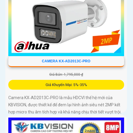
CAMERA KX-AD2013C-PRO
Giá Bán: 1,795,000 ₫
Giá Khuyến Mại: 5%-35%
Camera KX‑AD2013C‑PRO là mẫu HDCVI thế hệ mới của
KBVISION, được thiết kế để đem lại hình ảnh siêu nét 2MP kết
hợp micro thu âm tích hợp và khả năng chịu thời tiết vượt trội.
Đây là giải pháp giám sát đáng tin cậy cho gia đình, cửa hàng,
nhà kho, xưởng sản xuất… hoạt động bền bỉ cả ngày lẫn đêm