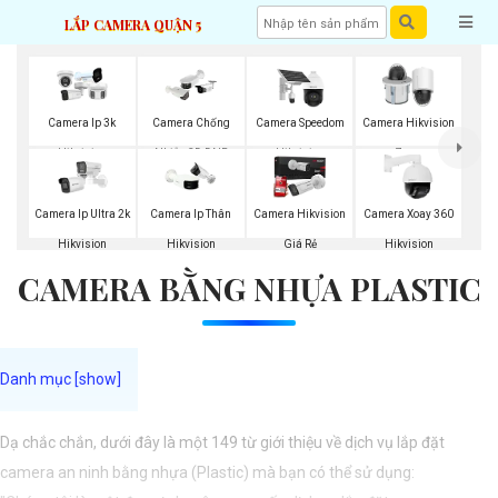
LẮP CAMERA QUẬN 5
Camera Ip 3k
Camera Chống
Camera Speedom
Camera Hikvision
Hikvision
Nhiễu 3D DNR
Hikvision
Zoom
Hikvison
Camera Ip Ultra 2k
Camera Ip Thân
Camera Hikvision
Camera Xoay 360
Hikvision
Hikvision
Giá Rẻ
Hikvision
CAMERA BẰNG NHỰA PLASTIC
Dạ chắc chắn, dưới đây là một 149 từ giới thiệu về dịch vụ lắp đặt
camera an ninh bằng nhựa (Plastic) mà bạn có thể sử dụng: