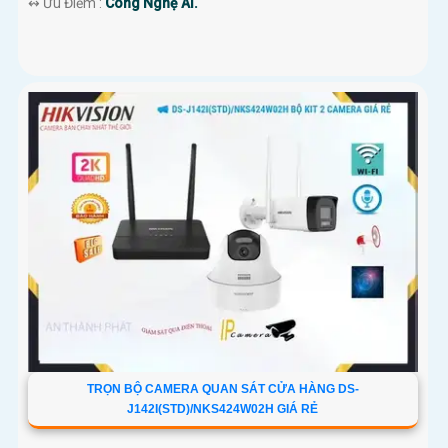
️↭ Ưu Điểm :
Công Nghệ AI.
TRỌN BỘ CAMERA QUAN SÁT CỬA HÀNG DS-
J142I(STD)/NKS424W02H GIÁ RẺ