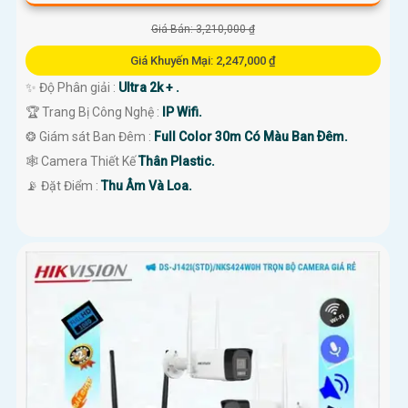
Giá Bán: 3,210,000 ₫
Giá Khuyến Mại: 2,247,000 ₫
✨ Độ Phân giải :
Ultra 2k + .
🏆 Trang Bị Công Nghệ :
IP Wifi.
❂ Giám sát Ban Đêm :
Full Color 30m Có Màu Ban Ðêm.
🕸️ Camera Thiết Kế
Thân Plastic.
️📡 Đặt Điểm :
Thu Âm Và Loa.