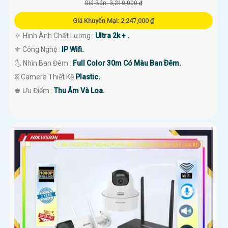
Giá Bán: 3,210,000 ₫
Giá Khuyến Mại: 2,247,000 ₫
🔅 Hình Ành Chất Lượng :
Ultra 2k + .
⚜️ Công Nghệ :
IP Wifi.
🌜 Nhìn Ban Đêm :
Full Color 30m Có Màu Ban Ðêm.
⛓ Camera Thiết Kế
Plastic.
️♚ Ưu Điểm :
Thu Âm Và Loa.