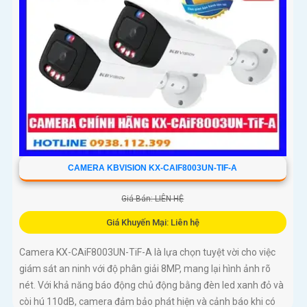
CAMERA KBVISION KX-CAIF8003UN-TIF-A
Giá Bán: LIÊN HỆ
Giá Khuyến Mại: Liên hệ
Camera KX-CAiF8003UN-TiF-A là lựa chọn tuyệt vời cho việc
giám sát an ninh với độ phân giải 8MP, mang lại hình ảnh rõ
nét. Với khả năng báo động chủ động bằng đèn led xanh đỏ và
còi hú 110dB, camera đảm bảo phát hiện và cảnh báo khi có