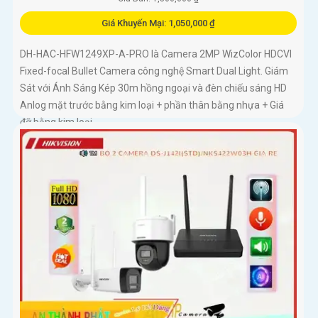
Giá Khuyến Mại: 1,050,000 ₫
DH-HAC-HFW1249XP-A-PRO là Camera 2MP WizColor HDCVI
Fixed-focal Bullet Camera công nghệ Smart Dual Light. Giám
Sát với Ánh Sáng Kép 30m hồng ngoại và đèn chiếu sáng HD
Anlog mặt trước bằng kim loại + phần thân bằng nhựa + Giá
đỡ bằng kim loại