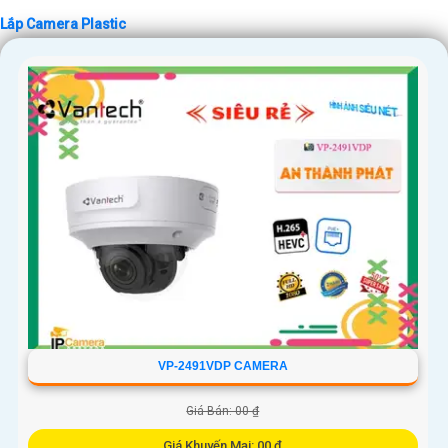
Lắp Camera Plastic
'
VP-2491VDP CAMERA
Giá Bán: 00 ₫
Giá Khuyến Mại: 00 ₫