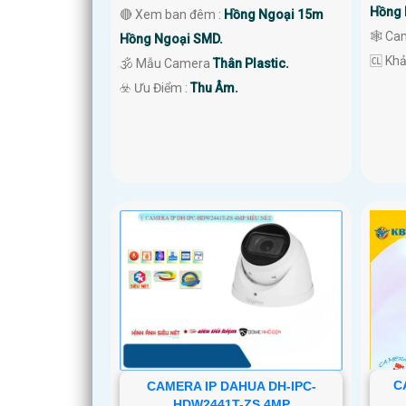
Hồng 
🔴 Xem ban đêm :
Hồng Ngoại 15m
🕸️ C
Hồng Ngoại SMD.
️🆑 Kh
🕉️ Mẫu Camera
Thân Plastic.
️☣️ Ưu Điểm :
Thu Âm.
C
CAMERA IP DAHUA DH-IPC-
HDW2441T-ZS 4MP