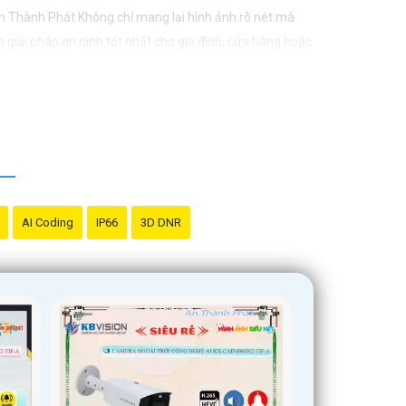
n Thành Phát Không chỉ mang lại hình ảnh rõ nét mà
 giải pháp an ninh tốt nhất cho gia đình, cửa hàng hoặc
AI Coding
IP66
3D DNR