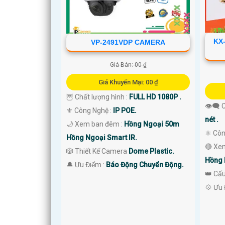
KX
VP-2491VDP CAMERA
'
Giá Bán: 00 ₫
Giá Khuyến Mại: 00 ₫
🦉 Chất lượng hình :
FULL HD 1080P .
👁️‍🗨
⚜️ Công Nghệ :
IP POE.
nét .
🌙 Xem ban đêm :
Hồng Ngoại 50m
⚛️ Cô
Hồng Ngoại Smart IR.
🔴 Xe
🎲 Thiết Kế Camera
Dome Plastic.
Hồng 
️🔔 Ưu Điểm :
Báo Động Chuyển Động.
👑 Cấ
️💠 Ưu