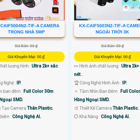
-CAIF5004N2-TIF-A CAMERA
KX-CAIF5003N2-TIF-A CAM
TRONG NHÀ 5MP
NGOÀI TRỜI 3K
Giá Bán: 00 ₫
Giá Bán: 00 ₫
Giá Khuyến Mại: 00 ₫
Giá Khuyến Mại: 00 ₫
 Chất lượng hình :
Ultra 2k+ sắc
👀 Hình ảnh chất lượng :
Ultra 2k+
nét .
ng Nghệ :
IP.
🏆 Công Nghệ Hình Ảnh :
IP.
m ban đêm :
Full Color 30m
🔅 Tầm Nhìn Ban Đêm :
Full Colo
Ngoại SMD.
Hồng Ngoại SMD.
u Tạo Camera
Thân Plastic.
🎨 Thiết Kế Camera
Thân Plastic.
 Điểm :
Công Nghệ AI.
️💮 Khả Năng :
Công Nghệ AI.