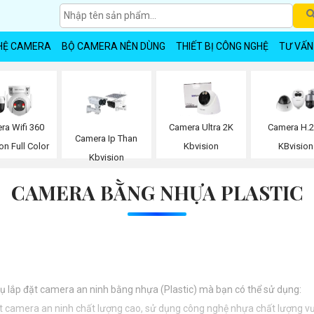
HỆ CAMERA
BỘ CAMERA NÊN DÙNG
THIẾT BỊ CÔNG NGHỆ
TƯ VẤN
ra Wifi 360
Camera Ultra 2K
Camera H.
Camera Ip Than
on Full Color
Kbvision
KBvision
Kbvision
CAMERA BẰNG NHỰA PLASTIC
 vụ lắp đặt camera an ninh bằng nhựa (Plastic) mà bạn có thể sử dụng:
ặt camera an ninh chất lượng cao, sử dụng công nghệ nhựa chất lượng vượ