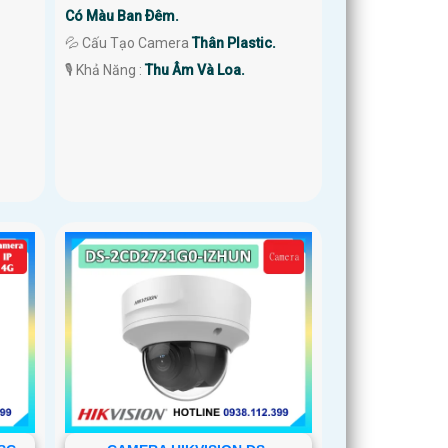
Có Màu Ban Ðêm.
💦 Cấu Tạo Camera
Thân Plastic.
️🎙 Khả Năng :
Thu Âm Và Loa.