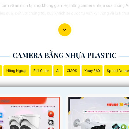
 tâm về an ninh tại mọi không gian. Hệ thống camera nhựa của chúng A
u quả. Đến với chúng tôi, quý khách sẽ được tư vấn kỹ lưỡng và lựa chọn
vệ mọi khoảnh khắc quan trọng."
CAMERA BẰNG NHỰA PLASTIC
Hồng Ngoại
Full Color
AI
CMOS
Xoay 360
Speed Dome