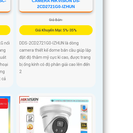
SC-
CAMERA HIKVISION DS-
2CD2721G0-IZHUN
Giá Bán:
Giá Khuyến Mại: 5%-35%
G nổi
DDS-2CD2721G0-IZHUN là dòng
ang
camera thiết kế dome bán cầu giúp lắp
quát
đặt độ thẫm mỹ cực kì cao, được trang
thoại
bị ống kính có độ phân giải cao lên đến
ông
2
t cả