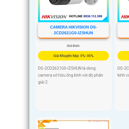
CAMERA HIKVISION DS-
2CD2621G0-IZSHUN
Giá Bán:
Giá Khuyến Mại: 5%-35%
DS-2CD2621G0-IZSHUN là dòng
DS-2C
camera sở hữu ống kính với độ phân
kính c
giải 2