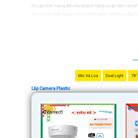
tôi cam kết mang đến cho khách hàng sự an tâm và yên
còn sở hữu tính năng chống thấm nước, chống va đập hiệ
doanh nghiệp của mình. Hãy để chúng tôi giúp bạn bảo 
Mic Và Loa
Dual Light
78°
Lắp Camera Plastic