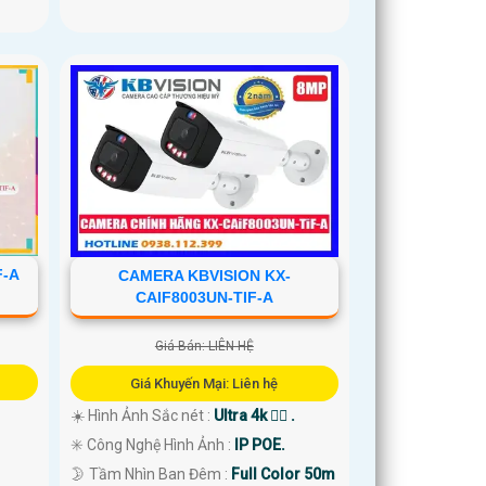
F-A
CAMERA KBVISION KX-
CAIF8003UN-TIF-A
Giá Bán: LIÊN HỆ
Giá Khuyến Mại: Liên hệ
☀️ Hình Ảnh Sắc nét :
Ultra 4k 👍🏾 .
✳️ Công Nghệ Hình Ảnh :
IP POE.
🌛 Tầm Nhìn Ban Đêm :
Full Color 50m