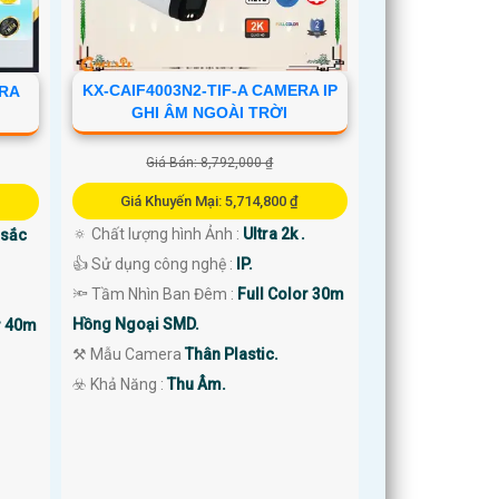
KX-CAIF4003N2-TIF-A CAMERA IP
ERA
GHI ÂM NGOÀI TRỜI
Giá Bán: 8,792,000 ₫
Giá Khuyến Mại: 5,714,800 ₫
🔅 Chất lượng hình Ảnh :
Ultra 2k .
 sắc
👍 Sử dụng công nghệ :
IP.
🔦 Tầm Nhìn Ban Đêm :
Full Color 30m
Hồng Ngoại SMD.
r 40m
⚒ Mẫu Camera
Thân Plastic.
️☣️ Khả Năng :
Thu Âm.