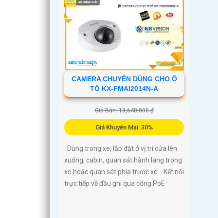
CAMERA CHUYÊN DÙNG CHO Ô
TÔ KX-FMAI2014N-A
Giá Bán: 13,640,000 ₫
Giá Khuyến Mại: 30%
. Dùng trong xe, lắp đặt ở vị trí cửa lên
xuống, cabin, quan sát hành lang trong
xe hoặc quan sát phía trước xe. . Kết nối
trực tiếp về đầu ghi qua cổng PoE