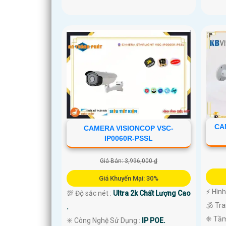
CA
CAMERA VISIONCOP VSC-
IP0060R-PSSL
Giá Bán: 3,996,000 ₫
Giá Khuyến Mại: 30%
️⚡ Hìn
💯 Độ sắc nét :
Ultra 2k Chất Lượng Cao
🕉️ Tr
.
❈ Tầm
✳️ Công Nghệ Sử Dụng :
IP POE.