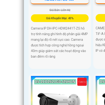
Giá Bán: Liên Hệ
Giá Khuyến Mại: 45%
CAMER
Camera IP DH-IPC-HDW2441T-ZS hỗ
TiF-A
trợ tính năng ghi hình độ phân giải 4MP
được 
mang lại độ rõ nét cực cao. Camera
hiệu K
được tích hợp công nghệ hồng ngoại
IP có 
40m giúp giám sát các hoạt động vào
ban đêm rõ ràng