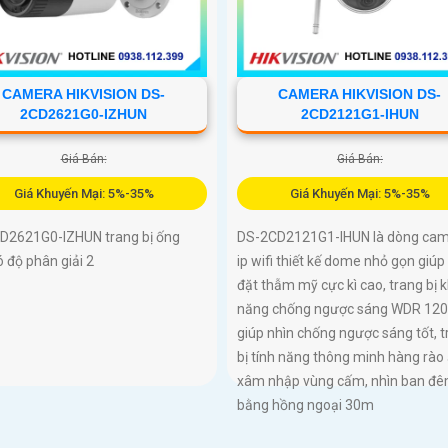
CAMERA HIKVISION DS-
CAMERA HIKVISION DS-
2CD2621G0-IZHUN
2CD2121G1-IHUN
Giá Bán:
Giá Bán:
Giá Khuyến Mại: 5%-35%
Giá Khuyến Mại: 5%-35%
D2621G0-IZHUN trang bị ống
DS-2CD2121G1-IHUN là dòng ca
ó độ phân giải 2
ip wifi thiết kế dome nhỏ gọn giúp
đặt thẫm mỹ cực kì cao, trang bị 
năng chống ngược sáng WDR 12
giúp nhìn chống ngược sáng tốt, 
bị tính năng thông minh hàng rào 
xâm nhập vùng cấm, nhìn ban đ
bằng hồng ngoại 30m