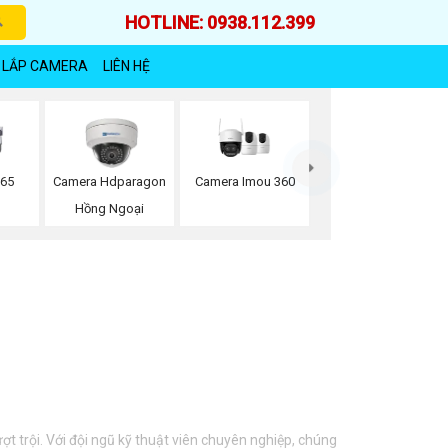
HOTLINE: 0938.112.399
 LẮP CAMERA
LIÊN HỆ
Camera Imou 360
265
Camera Hdparagon
Hồng Ngoại
t trội. Với đội ngũ kỹ thuật viên chuyên nghiệp, chúng