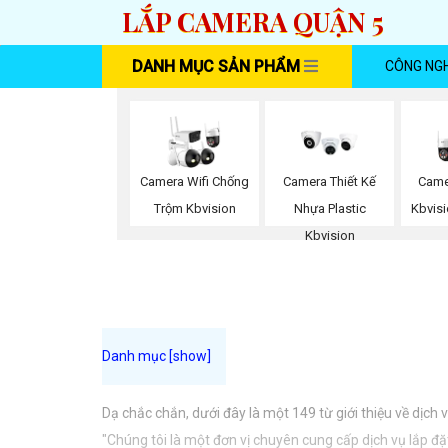
LẮP CAMERA QUẬN 5
DANH MỤC SẢN PHẨM
CÔNG NG
Camera Wifi Chống
Camera Thiết Kế
Came
Trộm Kbvision
Nhựa Plastic
Kbvisi
Kbvision
Dạ chắc chắn, dưới đây là một 149 từ giới thiệu về dịch
"Chúng tôi là một đơn vị chuyên cung cấp dịch vụ lắp đ