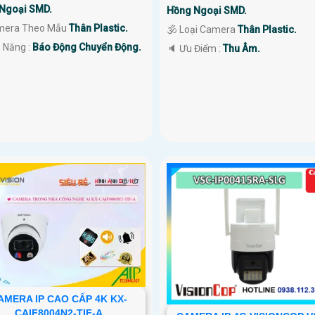
Ngoại SMD.
Hồng Ngoại SMD.
amera Theo Mẫu
Thân Plastic.
🕉️ Loại Camera
Thân Plastic.
ả Năng :
Báo Động Chuyển Động.
️🔈 Ưu Điểm :
Thu Âm.
AMERA IP CAO CẤP 4K KX-
CAIF8004N2-TIF-A