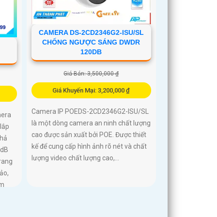
CAMERA DS-2CD2346G2-ISU/SL
CHỐNG NGƯỢC SÁNG DWDR
120DB
Giá Bán: 3,500,000 ₫
Giá Khuyến Mại: 3,200,000 ₫
Camera IP POEDS-2CD2346G2-ISU/SL
mera
là một dòng camera an ninh chất lượng
 lắp
cao được sản xuất bởi POE. Được thiết
khả
kế để cung cấp hình ảnh rõ nét và chất
0dB
lượng video chất lượng cao,...
trang
ảo,
êm