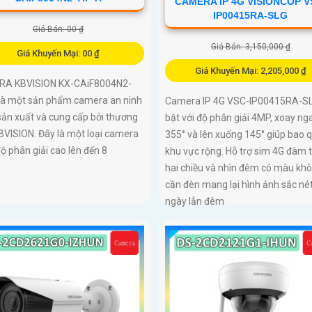
CAMERA IP 4G VISIONCOP V
IP00415RA-SLG
Giá Bán: 00 ₫
Giá Bán: 3,150,000 ₫
Giá Khuyến Mại: 00 ₫
Giá Khuyến Mại: 2,205,000 ₫
A KBVISION KX-CAiF8004N2-
 là một sản phẩm camera an ninh
Camera IP 4G VSC-IP00415RA-SL
sản xuất và cung cấp bởi thương
bật với độ phân giải 4MP, xoay ng
BVISION. Đây là một loại camera
355° và lên xuống 145° giúp bao 
độ phân giải cao lên đến 8
khu vực rộng. Hỗ trợ sim 4G đàm 
hai chiều và nhìn đêm có màu kh
cần đèn mang lại hình ảnh sắc né
ngày lẫn đêm