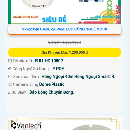
VP-2235IP CAMERA VANTECH CÔNG NGHỆ MỚI ✲
Giá Bán: 1,200,000 ₫
Giá Khuyến Mại: 1,200,000 ₫
🦉 Độ sắc nét :
FULL HD 1080P .
®️ Công Nghệ Sử Dụng :
IP POE.
🔦 Xem ban đêm :
Hồng Ngoại 40m Hồng Ngoại Smart IR.
🎨 Camera Dòng
Dome Plastic.
️₤ Ưu Điểm :
Báo Động Chuyển Động.