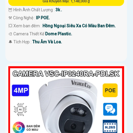
Giá Khuyến Mại: 1,148,000 ₫
🦉 Hình Ành Chất Lượng :
3k .
⚒ Công Nghệ :
IP POE.
💥 Xem ban đêm :
Hồng Ngoại Siêu Xa Có Màu Ban Ðêm.
🎨 Camera Thiết Kế
Dome Plastic.
️🔔 Tích Hợp :
Thu Âm Và Loa.