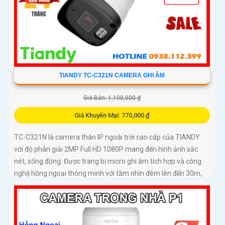
TIANDY TC-C321N CAMERA GHI ÂM
Giá Bán: 1,100,000 ₫
Giá Khuyến Mại: 770,000 ₫
TC-C321N là camera thân IP ngoài trời cao cấp của TIANDY
với độ phân giải 2MP Full HD 1080P mang đến hình ảnh sắc
nét, sống động. Được trang bị micro ghi âm tích hợp và công
nghệ hồng ngoại thông minh với tầm nhìn đêm lên đến 30m,
camera giúp giám sát hiệu quả cả ngày lẫn đêm