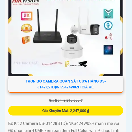
TRỌN BỘ CAMERA QUAN SÁT CỬA HÀNG DS-
J142I(STD)/NKS424W02H GIÁ RẺ
Giá Bán: 3,210,000 ₫
Giá Khuyến Mại: 2,247,000 ₫
Bộ Kit 2 Camera DS-J142I(STD)/NKS424W02H mạnh mẽ với
Độ phân giải 4.0MP xem ban đêm Full Color, wifi IP, chụp hình