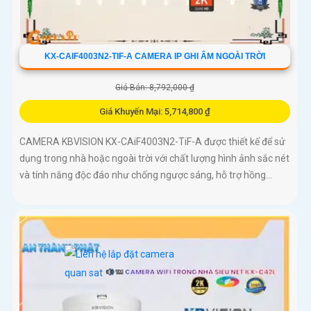
KX-CAIF4003N2-TIF-A CAMERA IP GHI ÂM NGOÀI TRỜI
Giá Bán: 8,792,000 ₫
Giá Khuyến Mại: 5,714,800 ₫
CAMERA KBVISION KX-CAiF4003N2-TiF-A được thiết kế để sử
dụng trong nhà hoặc ngoài trời với chất lượng hình ảnh sắc nét
và tính năng độc đáo như chống ngược sáng, hỗ trợ hồng...