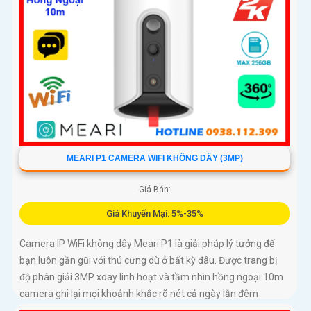
MEARI P1 CAMERA WIFI KHÔNG DÂY (3MP)
Giá Bán:
Giá Khuyến Mại: 5%-35%
Camera IP WiFi không dây Meari P1 là giải pháp lý tưởng để
bạn luôn gần gũi với thú cưng dù ở bất kỳ đâu. Được trang bị
độ phân giải 3MP xoay linh hoạt và tầm nhìn hồng ngoại 10m
camera ghi lại mọi khoảnh khắc rõ nét cả ngày lẫn đêm