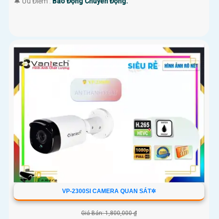
️🔔 Ưu Điểm :
Báo Động Chuyển Động.
VP-2300SI CAMERA QUAN SÁT✲
Giá Bán: 1,800,000 ₫