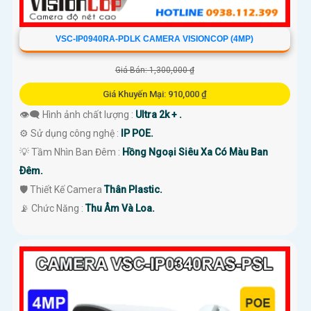
VSC-IP0940RA-PDLK CAMERA VISIONCOP (4MP)
Giá Bán: 1,300,000 ₫
Giá Khuyến Mại: 910,000 ₫
👁️‍🗨 Hình ảnh chất lượng :
Ultra 2k + .
⚙ Sử dụng công nghệ :
IP POE.
💡 Tầm Nhìn Ban Đêm :
Hồng Ngoại Siêu Xa Có Màu Ban
Ðêm.
🛡 Thiết Kế Camera
Thân Plastic.
️📡 Chức Năng :
Thu Âm Và Loa.