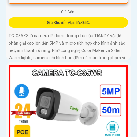
Giá Bán:
Giá Khuyến Mại: 5%-35%
TC-C35XS là camera IP dome trong nhà của TIANDY với độ
phân giải cao lên đến 5MP và micro tích hợp cho hình ảnh sắc
nét, âm thanh rõ ràng. Nhờ công nghệ Color Maker và 2 đèn
Warm lights, camera ghi hình ban đêm có màu trong phạm vi
15m, kết hợp hồng ngoại 30m linh hoạt