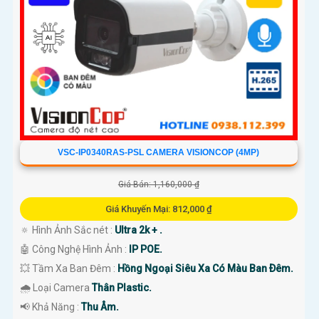
VSC-IP0340RAS-PSL CAMERA VISIONCOP (4MP)
Giá Bán: 1,160,000 ₫
Giá Khuyến Mại: 812,000 ₫
🔅 Hình Ảnh Sắc nét :
Ultra 2k + .
🤖️ Công Nghệ Hình Ảnh :
IP POE.
💥 Tầm Xa Ban Đêm :
Hồng Ngoại Siêu Xa Có Màu Ban Ðêm.
🌧️ Loại Camera
Thân Plastic.
️📢 Khả Năng :
Thu Âm.