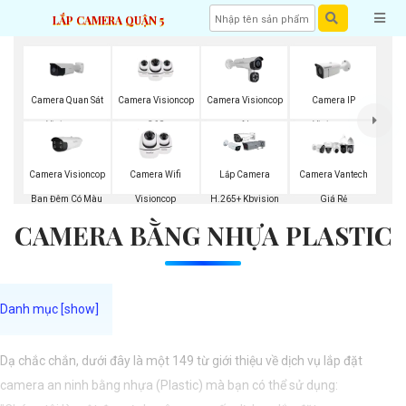
LẮP CAMERA QUẬN 5
Camera Quan Sát
Camera Visioncop
Camera Visioncop
Camera IP
Visioncop
360
Al
Visioncop
Camera Visioncop
Camera Wifi
Lắp Camera
Camera Vantech
Ban Đêm Có Màu
Visioncop
H.265+ Kbvision
Giá Rẻ
CAMERA BẰNG NHỰA PLASTIC
Dạ chắc chắn, dưới đây là một 149 từ giới thiệu về dịch vụ lắp đặt
camera an ninh bằng nhựa (Plastic) mà bạn có thể sử dụng: