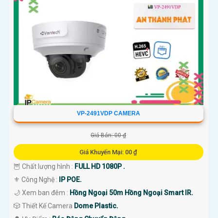
VP-2491VDP CAMERA
Giá Bán: 00 ₫
Giá Khuyến Mại: 00 ₫
🦉 Chất lượng hình :
FULL HD 1080P .
⚜️ Công Nghệ :
IP POE.
🌙 Xem ban đêm :
Hồng Ngoại 50m Hồng Ngoại Smart IR.
🎲 Thiết Kế Camera
Dome Plastic.