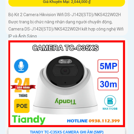
Giá Khuyến Mại: 2,044,000 ₫
Bộ Kit 2 Camera Hikvision Wifi DS-J142I(STD)/NKS422W02H
Được trang bị chức năng nhận dạng người chuyển động,
Camera DS-J142I(STD)/NKS422W02H kết hợp công nghệ Wifi
IP và Ánh Sáng...
TIANDY TC-C35XS CAMERA GHI ÂM (5MP)