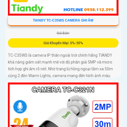
TIANDY TC-C35WS CAMERA GHI ÂM
Giá Bán:
Giá Khuyến Mại: 5%-35%
TC-C35WS là camera IP thân ngoài trời chính hãng TIANDY
khả năng giám sát mạnh mẽ với độ phân giải 5MP và micro
tích hợp ghi âm rõ nét. Nhờ trang bị hồng ngoại tầm xa 50m
cùng 2 đèn Warm Lights, camera mang đến hình ảnh màu
sống động vào ban đêm trong phạm vi 15m