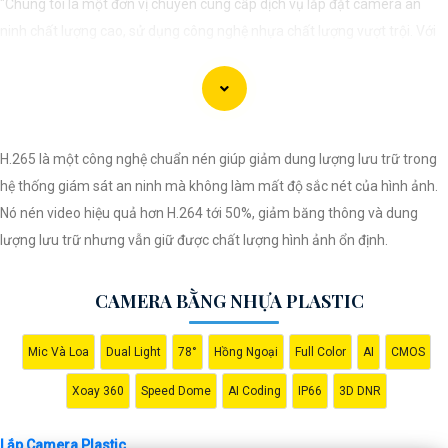
"Chúng tôi là một đơn vị chuyên cung cấp dịch vụ lắp đặt camera an
ninh chất lượng cao, sử dụng công nghệ nhựa chất lượng vượt trội. Với
đội ngũ kỹ thuật viên chuyên nghiệp, chúng tôi cam kết mang đến cho
khách hàng sự an tâm và yên tâm về an ninh tại mọi không gian. Hệ
thống camera nhựa của chúng An Thành Phát Không chỉ mang lại hình
ảnh rõ nét mà còn sở hữu tính năng chống thấm nước, chống va đập
H.265 là một công nghệ chuẩn nén giúp giảm dung lượng lưu trữ trong
hiệu quả. Đến với chúng tôi, quý khách sẽ được tư vấn kỹ lưỡng và lựa
hệ thống giám sát an ninh mà không làm mất độ sắc nét của hình ảnh.
chọn giải pháp an ninh tốt nhất cho gia đình, cửa hàng hoặc doanh
Nó nén video hiệu quả hơn H.264 tới 50%, giảm băng thông và dung
nghiệp của mình. Hãy để chúng tôi giúp bạn bảo vệ mọi khoảnh khắc
lượng lưu trữ nhưng vẫn giữ được chất lượng hình ảnh ổn định.
quan trọng."
CAMERA BẰNG NHỰA PLASTIC
Mic Và Loa
Dual Light
78°
Hồng Ngoại
Full Color
AI
CMOS
Xoay 360
Speed Dome
AI Coding
IP66
3D DNR
Lắp Camera Plastic