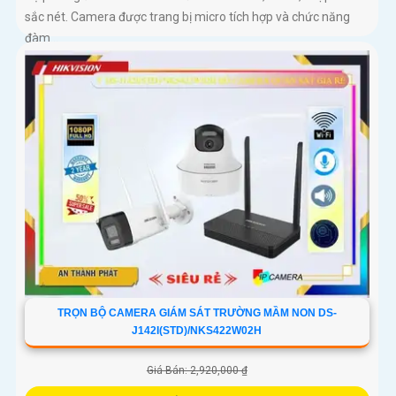
sắc nét. Camera được trang bị micro tích hợp và chức năng
đàm...
TRỌN BỘ CAMERA GIÁM SÁT TRƯỜNG MẦM NON DS-
J142I(STD)/NKS422W02H
Giá Bán: 2,920,000 ₫