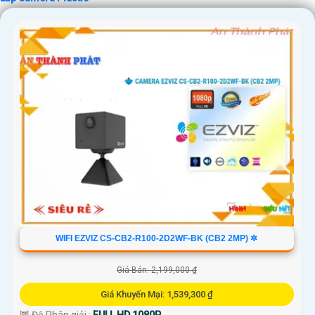
'
WIFI EZVIZ CS-CB2-R100-2D2WF-BK (CB2 2MP) ✲
Giá Bán: 2,199,000 ₫
Giá Khuyến Mại: 1,539,300 ₫