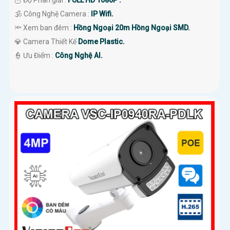
🦉 Độ Phân giải :
FULL HD 1080P .
🕉️ Công Nghệ Camera :
IP Wifi.
🔦 Xem ban đêm :
Hồng Ngoại 20m Hồng Ngoại SMD.
💎 Camera Thiết Kế
Dome Plastic.
️👮 Ưu Điểm :
Công Nghệ AI.