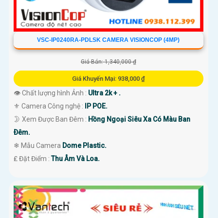
VSC-IP0240RA-PDLSK CAMERA VISIONCOP (4MP)
Giá Bán: 1,340,000 ₫
Giá Khuyến Mại: 938,000 ₫
👁 Chất lượng hình Ảnh :
Ultra 2k + .
⚜️ Camera Công nghệ :
IP POE.
🌛 Xem Được Ban Đêm :
Hồng Ngoại Siêu Xa Có Màu Ban
Ðêm.
❄ Mẫu Camera
Dome Plastic.
️₤ Đặt Điểm :
Thu Âm Và Loa.