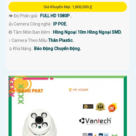
Giá Khuyến Mại: 1,800,000 ₫
👁 Độ Phân giải :
FULL HD 1080P .
👍 Camera Công nghệ :
IP POE.
✪ Tầm Nhìn Ban Đêm :
Hồng Ngoại 10m Hồng Ngoại SMD.
↕️ Camera Theo Mẫu
Thân Plastic.
️➲ Khả Năng :
Báo Động Chuyển Động.