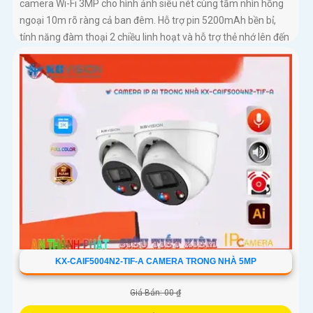
camera Wi-Fi 3MP cho hình ảnh siêu nét cùng tầm nhìn hồng
ngoại 10m rõ ràng cả ban đêm. Hỗ trợ pin 5200mAh bền bỉ,
tính năng đàm thoại 2 chiều linh hoạt và hỗ trợ thẻ nhớ lên đến
256GB, mang đến sự an tâm tuyệt đối cho gia đình bạn
KX-CAIF5004N2-TIF-A CAMERA TRONG NHÀ 5MP
Giá Bán: 00 ₫