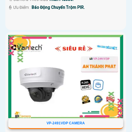
️👮 Ưu Điểm :
Báo Động Chuyển Trộm PIR.
VP-2491VDP CAMERA