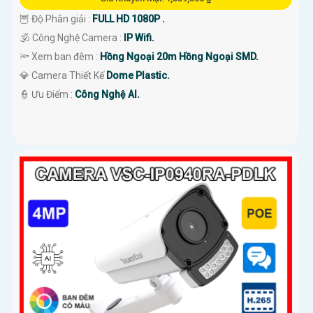
🦉 Độ Phân giải :
FULL HD 1080P .
🕉️ Công Nghệ Camera :
IP Wifi.
🔦 Xem ban đêm :
Hồng Ngoại 20m Hồng Ngoại SMD.
💎 Camera Thiết Kế
Dome Plastic.
️👮 Ưu Điểm :
Công Nghệ AI.