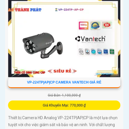
VP-224TP|AP|CP CAMERA VANTECH GIÁ RẺ
Giá Bán: 1,100,000 ₫
Giá Khuyến Mại: 770,000 ₫
Thiết bị Camera HD Analog VP-224TP|AP|CP là một lựa chọn
tuyệt vời cho việc giám sát và bảo vệ an ninh. Với chất lượng