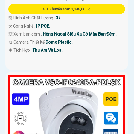
Giá Khuyến Mại: 1,148,000 ₫
🦉 Hình Ành Chất Lượng :
3k .
⚒ Công Nghệ :
IP POE.
💥 Xem ban đêm :
Hồng Ngoại Siêu Xa Có Màu Ban Ðêm.
🎨 Camera Thiết Kế
Dome Plastic.
️🔔 Tích Hợp :
Thu Âm Và Loa.