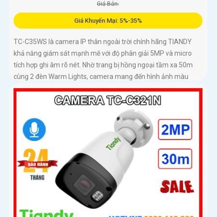
Giá Bán:
Giá Khuyến Mại: 5%-35%
TC-C35WS là camera IP thân ngoài trời chính hãng TIANDY
khả năng giám sát mạnh mẽ với độ phân giải 5MP và micro
tích hợp ghi âm rõ nét. Nhờ trang bị hồng ngoại tầm xa 50m
cùng 2 đèn Warm Lights, camera mang đến hình ảnh màu
sống động vào ban đêm trong phạm vi 15m