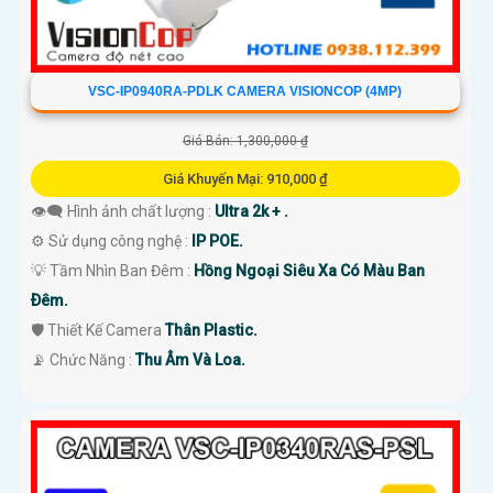
VSC-IP0940RA-PDLK CAMERA VISIONCOP (4MP)
Giá Bán: 1,300,000 ₫
Giá Khuyến Mại: 910,000 ₫
👁️‍🗨 Hình ảnh chất lượng :
Ultra 2k + .
⚙ Sử dụng công nghệ :
IP POE.
💡 Tầm Nhìn Ban Đêm :
Hồng Ngoại Siêu Xa Có Màu Ban
Ðêm.
🛡 Thiết Kế Camera
Thân Plastic.
️📡 Chức Năng :
Thu Âm Và Loa.