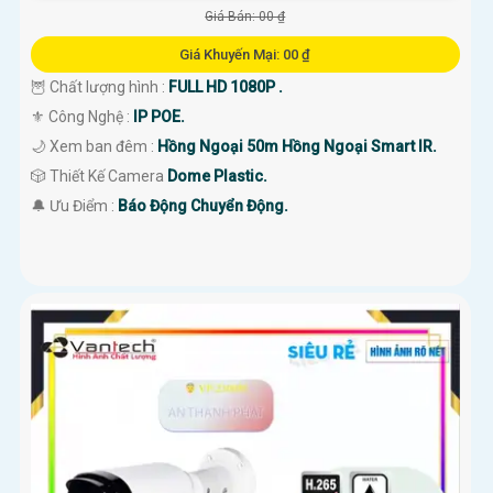
Giá Bán: 00 ₫
Giá Khuyến Mại: 00 ₫
🦉 Chất lượng hình :
FULL HD 1080P .
⚜️ Công Nghệ :
IP POE.
🌙 Xem ban đêm :
Hồng Ngoại 50m Hồng Ngoại Smart IR.
🎲 Thiết Kế Camera
Dome Plastic.
️🔔 Ưu Điểm :
Báo Động Chuyển Động.