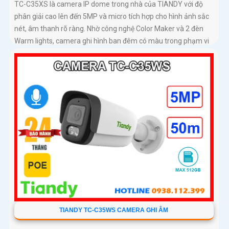
TC-C35XS là camera IP dome trong nhà của TIANDY với độ
phân giải cao lên đến 5MP và micro tích hợp cho hình ảnh sắc
nét, âm thanh rõ ràng. Nhờ công nghệ Color Maker và 2 đèn
Warm lights, camera ghi hình ban đêm có màu trong phạm vi
15m, kết hợp hồng ngoại 30m linh hoạt
TIANDY TC-C35WS CAMERA GHI ÂM