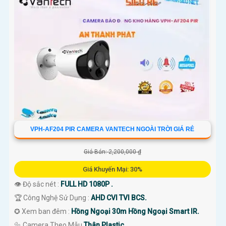
VPH-AF204 PIR CAMERA VANTECH NGOÀI TRỜI GIÁ RẺ
Giá Bán: 2,200,000 ₫
Giá Khuyến Mại: 30%
👁 Độ sắc nét :
FULL HD 1080P .
🏆 Công Nghệ Sử Dụng :
AHD CVI TVI BCS.
✪ Xem ban đêm :
Hồng Ngoại 30m Hồng Ngoại Smart IR.
🔩 Camera Theo Mẫu
Thân Plastic.