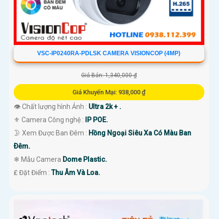
VSC-IP0240RA-PDLSK CAMERA VISIONCOP (4MP)
Giá Bán: 1,340,000 ₫
Giá Khuyến Mại: 938,000 ₫
👁 Chất lượng hình Ảnh :
Ultra 2k + .
⚜️ Camera Công nghệ :
IP POE.
🌛 Xem Được Ban Đêm :
Hồng Ngoại Siêu Xa Có Màu Ban
Ðêm.
❄ Mẫu Camera
Dome Plastic.
️₤ Đặt Điểm :
Thu Âm Và Loa.