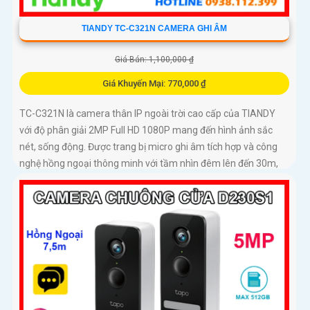
TIANDY TC-C321N CAMERA GHI ÂM
Giá Bán: 1,100,000 ₫
Giá Khuyến Mại: 770,000 ₫
TC-C321N là camera thân IP ngoài trời cao cấp của TIANDY
với độ phân giải 2MP Full HD 1080P mang đến hình ảnh sắc
nét, sống động. Được trang bị micro ghi âm tích hợp và công
nghệ hồng ngoại thông minh với tầm nhìn đêm lên đến 30m,
camera giúp giám sát hiệu quả cả ngày lẫn đêm