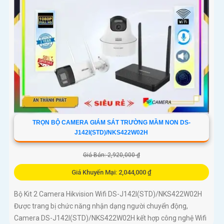
TRỌN BỘ CAMERA GIÁM SÁT TRƯỜNG MẦM NON DS-
J142I(STD)/NKS422W02H
Giá Bán: 2,920,000 ₫
Giá Khuyến Mại: 2,044,000 ₫
Bộ Kit 2 Camera Hikvision Wifi DS-J142I(STD)/NKS422W02H
Được trang bị chức năng nhận dạng người chuyển động,
Camera DS-J142I(STD)/NKS422W02H kết hợp công nghệ Wifi