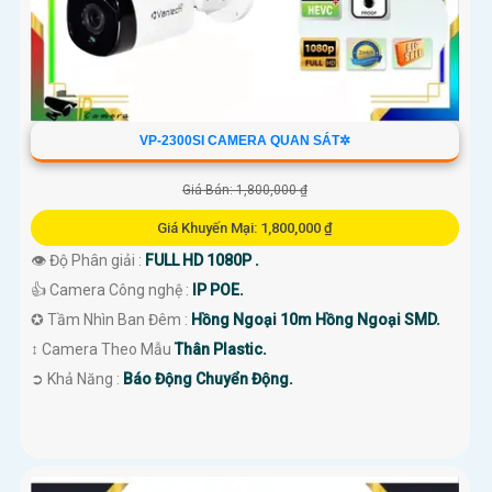
VP-2300SI CAMERA QUAN SÁT✲
Giá Bán: 1,800,000 ₫
Giá Khuyến Mại: 1,800,000 ₫
👁 Độ Phân giải :
FULL HD 1080P .
👍 Camera Công nghệ :
IP POE.
✪ Tầm Nhìn Ban Đêm :
Hồng Ngoại 10m Hồng Ngoại SMD.
↕️ Camera Theo Mẫu
Thân Plastic.
️➲ Khả Năng :
Báo Động Chuyển Động.