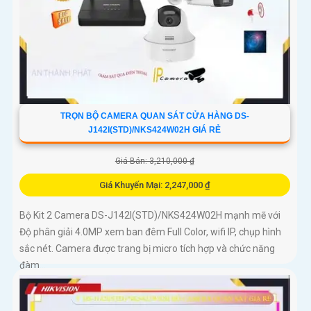
TRỌN BỘ CAMERA QUAN SÁT CỬA HÀNG DS-
J142I(STD)/NKS424W02H GIÁ RẺ
Giá Bán: 3,210,000 ₫
Giá Khuyến Mại: 2,247,000 ₫
Bộ Kit 2 Camera DS-J142I(STD)/NKS424W02H mạnh mẽ với
Độ phân giải 4.0MP xem ban đêm Full Color, wifi IP, chụp hình
sắc nét. Camera được trang bị micro tích hợp và chức năng
đàm...