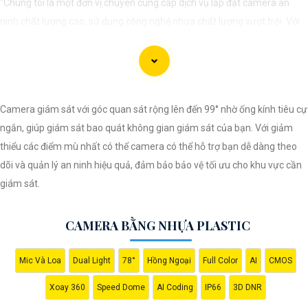
"Chúng tôi là một đơn vị chuyên cung cấp dịch vụ lắp đặt camera an
ninh chất lượng cao, sử dụng công nghệ nhựa chất lượng vượt trội. Với
đội ngũ kỹ thuật viên chuyên nghiệp, chúng tôi cam kết mang đến cho
khách hàng sự an tâm và yên tâm về an ninh tại mọi không gian. Hệ
thống camera nhựa của chúng An Thành Phát Không chỉ mang lại hình
ảnh rõ nét mà còn sở hữu tính năng chống thấm nước, chống va đập
Camera giám sát với góc quan sát rộng lên đến 99° nhờ ống kính tiêu cự
hiệu quả. Đến với chúng tôi, quý khách sẽ được tư vấn kỹ lưỡng và lựa
ngắn, giúp giám sát bao quát không gian giám sát của bạn. Với giảm
chọn giải pháp an ninh tốt nhất cho gia đình, cửa hàng hoặc doanh
thiểu các điểm mù nhất có thể camera có thể hỗ trợ bạn dễ dàng theo
nghiệp của mình. Hãy để chúng tôi giúp bạn bảo vệ mọi khoảnh khắc
dõi và quản lý an ninh hiệu quả, đảm bảo bảo vệ tối ưu cho khu vực cần
quan trọng."
giám sát.
CAMERA BẰNG NHỰA PLASTIC
Mic Và Loa
Dual Light
78°
Hồng Ngoại
Full Color
AI
CMOS
Xoay 360
Speed Dome
AI Coding
IP66
3D DNR