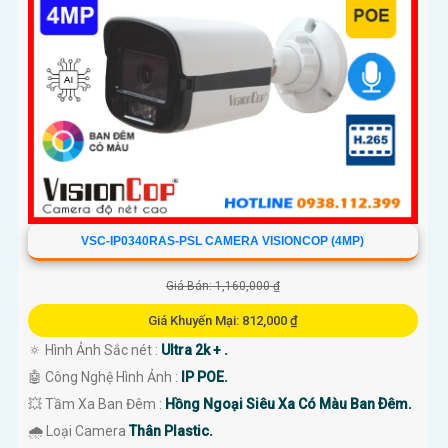
VSC-IP0340RAS-PSL CAMERA VISIONCOP (4MP)
Giá Bán: 1,160,000 ₫
Giá Khuyến Mại: 812,000 ₫
🔅 Hình Ảnh Sắc nét :
Ultra 2k + .
🤖️ Công Nghệ Hình Ảnh :
IP POE.
💥 Tầm Xa Ban Đêm :
Hồng Ngoại Siêu Xa Có Màu Ban Ðêm.
🌧️ Loại Camera
Thân Plastic.