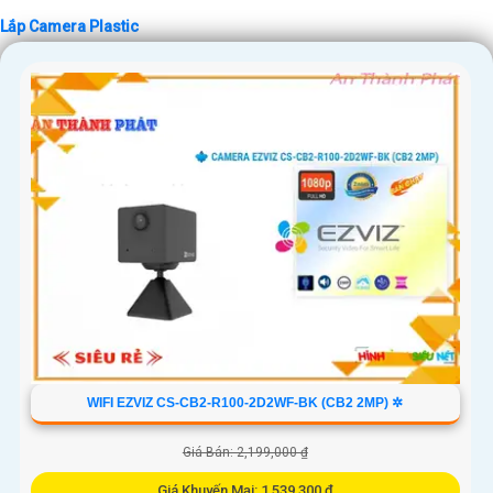
Lắp Camera Plastic
'
WIFI EZVIZ CS-CB2-R100-2D2WF-BK (CB2 2MP) ✲
Giá Bán: 2,199,000 ₫
Giá Khuyến Mại: 1,539,300 ₫