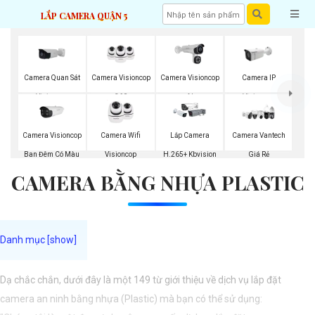
LẮP CAMERA QUẬN 5
Camera Quan Sát
Camera Visioncop
Camera Visioncop
Camera IP
Visioncop
360
Al
Visioncop
Camera Visioncop
Camera Wifi
Lắp Camera
Camera Vantech
Ban Đêm Có Màu
Visioncop
H.265+ Kbvision
Giá Rẻ
CAMERA BẰNG NHỰA PLASTIC
Dạ chắc chắn, dưới đây là một 149 từ giới thiệu về dịch vụ lắp đặt
camera an ninh bằng nhựa (Plastic) mà bạn có thể sử dụng: