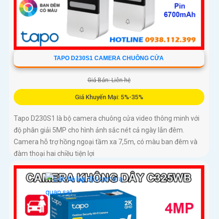
TAPO D230S1 CAMERA CHUÔNG CỬA
Giá Bán: Liên hệ
Giá Khuyến Mại: 5%-35%
Tapo D230S1 là bộ camera chuông cửa video thông minh với
độ phân giải 5MP cho hình ảnh sắc nét cả ngày lẫn đêm.
Camera hỗ trợ hồng ngoại tầm xa 7,5m, có màu ban đêm và
đàm thoại hai chiều tiện lợi