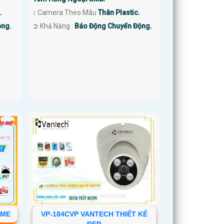
.
↕️ Camera Theo Mẫu
Thân Plastic.
ộng.
️➲ Khả Năng :
Báo Động Chuyển Động.
OME
VP-184CVP VANTECH THIẾT KẾ
ĐẸP