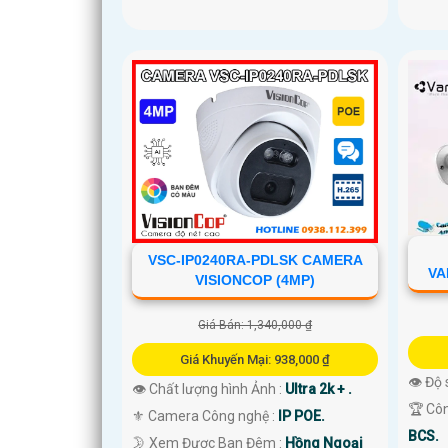
VSC-IP0240RA-PDLSK CAMERA
VA
VISIONCOP (4MP)
Giá Bán: 1,340,000 ₫
Giá Khuyến Mại: 938,000 ₫
👁 Độ 
👁 Chất lượng hình Ảnh :
Ultra 2k + .
🏆 Cô
⚜️ Camera Công nghệ :
IP POE.
BCS.
🌛 Xem Được Ban Đêm :
Hồng Ngoại