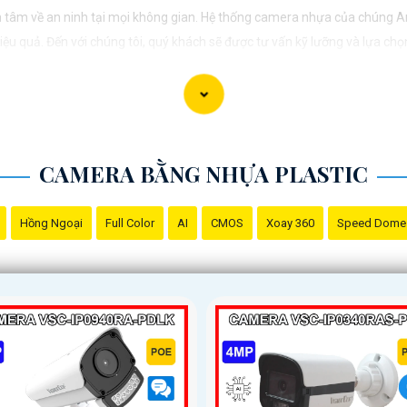
 tâm về an ninh tại mọi không gian. Hệ thống camera nhựa của chúng A
u quả. Đến với chúng tôi, quý khách sẽ được tư vấn kỹ lưỡng và lựa chọn
vệ mọi khoảnh khắc quan trọng."
CAMERA BẰNG NHỰA PLASTIC
Hồng Ngoại
Full Color
AI
CMOS
Xoay 360
Speed Dome