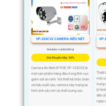
VP-153CV2 CAMERA SIÊU NÉT
VP-
Giá Bán: 1,600,000 ₫
Giá Khuyến Mại: 30%
Camera An Ninh IP POE VP-153CV2 là
Thiết
một sản phẩm hàng đầu trong lĩnh vực
một s
giám sát an ninh. Với thiết kế chắc chắn
trung 
và hiệu suất cao, camera này mang lại
lý hìn
hình ảnh sắc nét và chất lượng cao
đến ch
ngay c