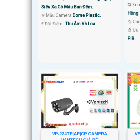
✪ Xem
Siêu Xa Có Màu Ban Ðêm.
Hồng 
❄ Mẫu Camera
Dome Plastic.
🔩 Ca
️₤ Đặt Điểm :
Thu Âm Và Loa.
️👮 Ưu
PIR.
VP-224TP|AP|CP CAMERA
VP
VANTECH GIÁ RẺ