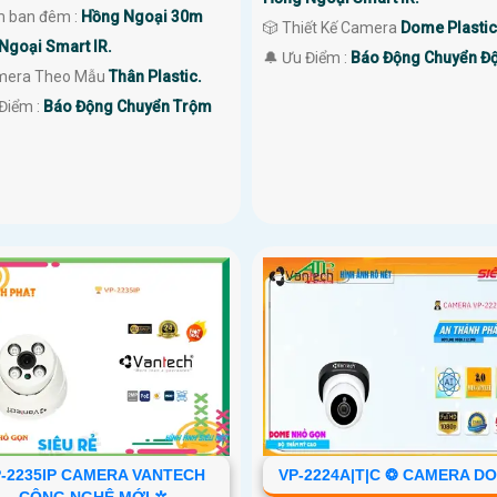
 ban đêm :
Hồng Ngoại 30m
🎲 Thiết Kế Camera
Dome Plastic
Ngoại Smart IR.
️🔔 Ưu Điểm :
Báo Động Chuyển Đ
mera Theo Mẫu
Thân Plastic.
 Điểm :
Báo Động Chuyển Trộm
-2235IP CAMERA VANTECH
VP-2224A|T|C ❂ CAMERA D
CÔNG NGHỆ MỚI ✲