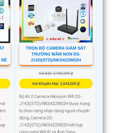
ÁT
TRỌN BỘ CAMERA GIÁM SÁT
TRƯỜNG MẦM NON DS-
 RẺ
J142I(STD)/NKS422W02H
Giá Bán: 2,920,000 ₫
Giá Khuyến Mại: 2,044,000 ₫
Bộ Kit 2 Camera Hikvision Wifi DS-
 mẽ
J142I(STD)/NKS422W02H Được trang
đêm
bị chức năng nhận dạng người chuyển
.
động, Camera DS-
hợp
J142I(STD)/NKS422W02H kết hợp
công nghệ Wifi IP và Ánh Sáng...