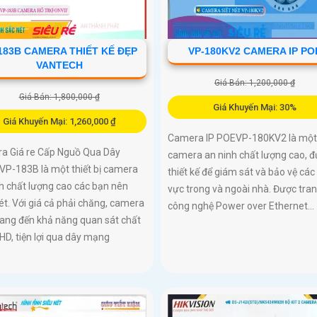
183B CAMERA THIẾT KẾ ĐẸP
VP-180KV2 CAMERA IP PO
VANTECH
Giá Bán: 1,200,000 ₫
Giá Bán: 1,800,000 ₫
Giá Khuyến Mại: 30%
Giá Khuyến Mại: 1,260,000 ₫
Camera IP POEVP-180KV2 là một
a Giá re Cấp Nguồ Qua Dây
camera an ninh chất lượng cao, 
VP-183B là một thiết bị camera
thiết kế để giám sát và bảo vệ các
h chất lượng cao các bạn nên
vực trong và ngoài nhà. Được tran
t. Với giá cả phải chăng, camera
công nghệ Power over Ethernet...
ang đến khả năng quan sát chất
HD, tiện lợi qua dây mạng