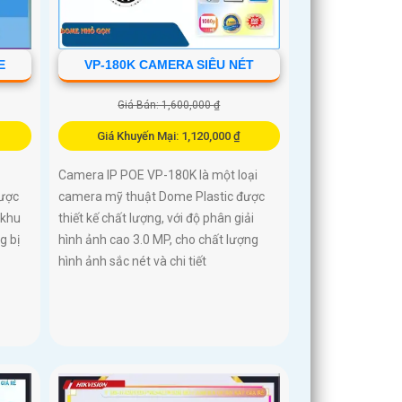
E
VP-180K CAMERA SIÊU NÉT
Giá Bán: 1,600,000 ₫
Giá Khuyến Mại: 1,120,000 ₫
Camera IP POE VP-180K là một loại
được
camera mỹ thuật Dome Plastic được
 khu
thiết kế chất lượng, với độ phân giải
g bị
hình ảnh cao 3.0 MP, cho chất lượng
hình ảnh sắc nét và chi tiết