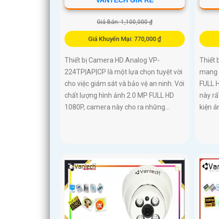
Giá Bán: 1,100,000 ₫
Giá Khuyến Mại: 770,000 ₫
Thiết bị Camera HD Analog VP-
Thiết
224TP|AP|CP là một lựa chọn tuyệt vời
mang 
cho việc giám sát và bảo vệ an ninh. Với
FULL H
chất lượng hình ảnh 2.0 MP FULL HD
này rấ
1080P, camera này cho ra những...
kiện á