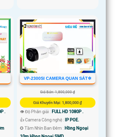
VP-2300SI CAMERA QUAN SÁT✲
Giá Bán: 1,800,000 ₫
Giá Khuyến Mại: 1,800,000 ₫
P .
👁 Độ Phân giải :
FULL HD 1080P .
👍 Camera Công nghệ :
IP POE.
0m
✪ Tầm Nhìn Ban Đêm :
Hồng Ngoại
10m Hồng Ngoại SMD.