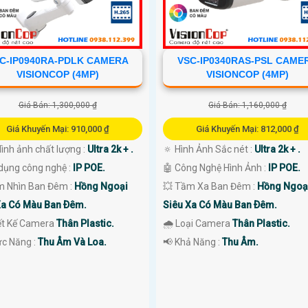
C-IP0940RA-PDLK CAMERA
VSC-IP0340RAS-PSL CAME
VISIONCOP (4MP)
VISIONCOP (4MP)
Giá Bán: 1,300,000 ₫
Giá Bán: 1,160,000 ₫
Giá Khuyến Mại: 910,000 ₫
Giá Khuyến Mại: 812,000 ₫
 Hình ảnh chất lượng :
Ultra 2k + .
🔅 Hình Ảnh Sắc nét :
Ultra 2k + .
dụng công nghệ :
IP POE.
🤖️ Công Nghệ Hình Ảnh :
IP POE.
m Nhìn Ban Đêm :
Hồng Ngoại
💥 Tầm Xa Ban Đêm :
Hồng Ngoạ
Xa Có Màu Ban Ðêm.
Siêu Xa Có Màu Ban Ðêm.
iết Kế Camera
Thân Plastic.
🌧️ Loại Camera
Thân Plastic.
ức Năng :
Thu Âm Và Loa.
️📢 Khả Năng :
Thu Âm.