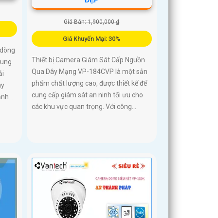
Giá Bán: 1,900,000 ₫
Giá Khuyến Mại: 30%
 dòng
Thiết bị Camera Giám Sát Cấp Nguồn
cung
Qua Dây Mạng VP-184CVP là một sản
ải
phẩm chất lượng cao, được thiết kế để
ày
cung cấp giám sát an ninh tối ưu cho
nh...
các khu vực quan trọng. Với công...