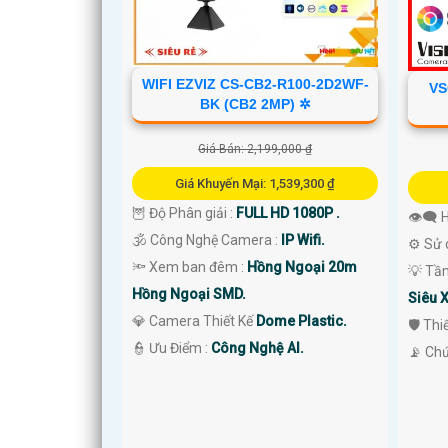
WIFI EZVIZ CS-CB2-R100-2D2WF-
VS
BK (CB2 2MP) ✲
'
Giá Bán: 2,199,000 ₫
Giá Khuyến Mại: 1,539,300 ₫
🦉 Độ Phân giải :
FULL HD 1080P .
👁️‍🗨
🕉️ Công Nghệ Camera :
IP Wifi.
⚙ Sử 
🔦 Xem ban đêm :
Hồng Ngoại 20m
💡 Tầ
Hồng Ngoại SMD.
Siêu 
💎 Camera Thiết Kế
Dome Plastic.
🛡 Th
️👮 Ưu Điểm :
Công Nghệ AI.
️📡 Ch