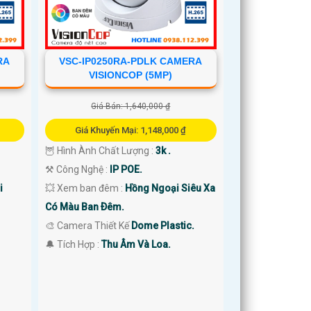
RA
VSC-IP0250RA-PDLK CAMERA
VISIONCOP (5MP)
Giá Bán: 1,640,000 ₫
Giá Khuyến Mại: 1,148,000 ₫
🦉 Hình Ành Chất Lượng :
3k .
⚒ Công Nghệ :
IP POE.
i
💥 Xem ban đêm :
Hồng Ngoại Siêu Xa
Có Màu Ban Ðêm.
🎨 Camera Thiết Kế
Dome Plastic.
️🔔 Tích Hợp :
Thu Âm Và Loa.