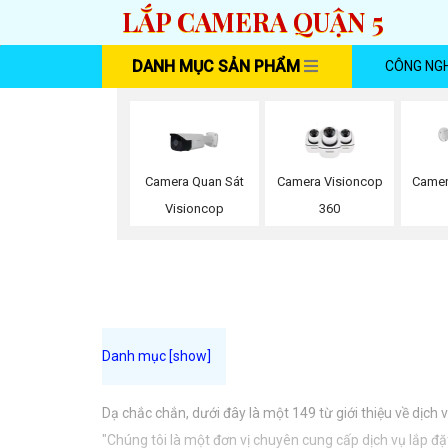
LẮP CAMERA QUẬN 5
DANH MỤC SẢN PHẨM
CÔNG NG
Camera Quan Sát
Camera Visioncop
Camer
Visioncop
360
Dạ chắc chắn, dưới đây là một 149 từ giới thiệu về dịch
"Chúng tôi là một đơn vị chuyên cung cấp dịch vụ lắp đ