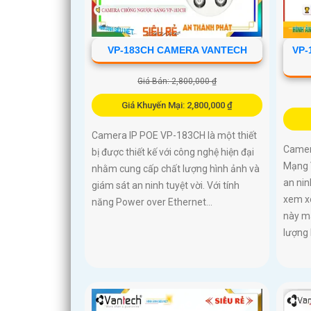
VP-183CH CAMERA VANTECH
VP-
Giá Bán: 2,800,000 ₫
Giá Khuyến Mại: 2,800,000 ₫
Camera IP POE VP-183CH là một thiết
Camer
bị được thiết kế với công nghệ hiện đại
Mạng 
nhằm cung cấp chất lượng hình ảnh và
an nin
giám sát an ninh tuyệt vời. Với tính
xem xé
năng Power over Ethernet...
này m
lượng 