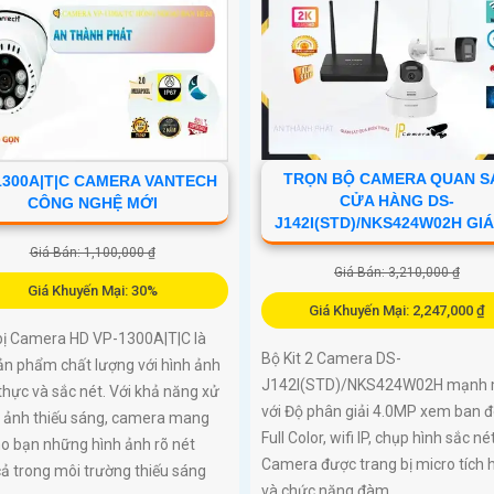
TRỌN BỘ CAMERA QUAN S
1300A|T|C CAMERA VANTECH
CỬA HÀNG DS-
CÔNG NGHỆ MỚI
J142I(STD)/NKS424W02H GIÁ
Giá Bán: 1,100,000 ₫
Giá Bán: 3,210,000 ₫
Giá Khuyến Mại: 30%
Giá Khuyến Mại: 2,247,000 ₫
 bị Camera HD VP-1300A|T|C là
Bộ Kit 2 Camera DS-
ản phẩm chất lượng với hình ảnh
J142I(STD)/NKS424W02H mạnh
thực và sắc nét. Với khả năng xử
với Độ phân giải 4.0MP xem ban 
h ảnh thiếu sáng, camera mang
Full Color, wifi IP, chụp hình sắc nét
o bạn những hình ảnh rõ nét
Camera được trang bị micro tích 
ả trong môi trường thiếu sáng
và chức năng đàm...