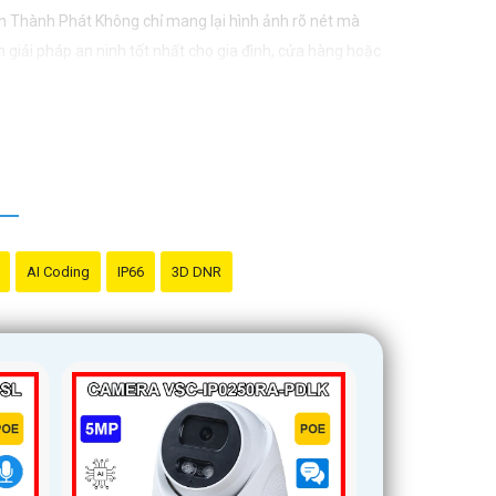
n Thành Phát Không chỉ mang lại hình ảnh rõ nét mà
 giải pháp an ninh tốt nhất cho gia đình, cửa hàng hoặc
AI Coding
IP66
3D DNR