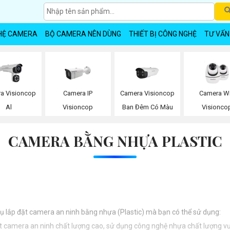
HỆ CAMERA
BỘ CAMERA NÊN DÙNG
THIẾT BỊ CÔNG NGHỆ
TƯ VẤN
a Visioncop
Camera IP
Camera Visioncop
Camera Wi
Al
Visioncop
Ban Đêm Có Màu
Visionco
CAMERA BẰNG NHỰA PLASTIC
 vụ lắp đặt camera an ninh bằng nhựa (Plastic) mà bạn có thể sử dụng:
ặt camera an ninh chất lượng cao, sử dụng công nghệ nhựa chất lượng vượ