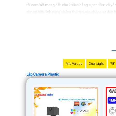
tôi cam kết mang đến cho khách hàng sự an tâm và yên
còn sở hữu tính năng chống thấm nước, chống va đập hiệ
doanh nghiệp của mình. Hãy để chúng tôi giúp bạn bảo 
Mic Và Loa
Dual Light
78°
Lắp Camera Plastic