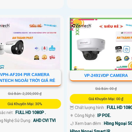
VPH-AF204 PIR CAMERA
VP-2491VDP CAMERA
NTECH NGOÀI TRỜI GIÁ RẺ
Giá Bán: 00 ₫
Giá Bán: 2,200,000 ₫
Giá Khuyến Mại: 00 ₫
Giá Khuyến Mại: 30%
🦉 Chất lượng hình :
FULL HD 1080
sắc nét :
FULL HD 1080P .
⚜️ Công Nghệ :
IP POE.
ng Nghệ Sử Dụng :
AHD CVI TVI
🌙 Xem ban đêm :
Hồng Ngoại 5
Hồng Ngoại Smart IR.