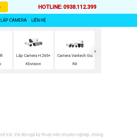
HOTLINE: 0938.112.399
 LẮP CAMERA
LIÊN HỆ
fi
Lắp Camera H.265+
Camera Vantech Giá
p
Kbvision
Rẻ
t trội. Với đội ngũ kỹ thuật viên chuyên nghiệp, chúng