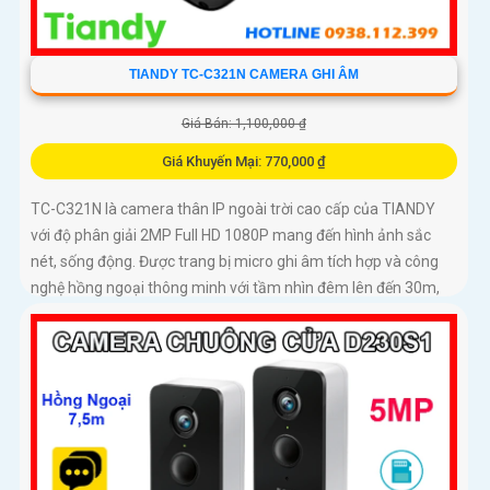
TIANDY TC-C321N CAMERA GHI ÂM
Giá Bán: 1,100,000 ₫
Giá Khuyến Mại: 770,000 ₫
TC-C321N là camera thân IP ngoài trời cao cấp của TIANDY
với độ phân giải 2MP Full HD 1080P mang đến hình ảnh sắc
nét, sống động. Được trang bị micro ghi âm tích hợp và công
nghệ hồng ngoại thông minh với tầm nhìn đêm lên đến 30m,
camera giúp giám sát hiệu quả cả ngày lẫn đêm