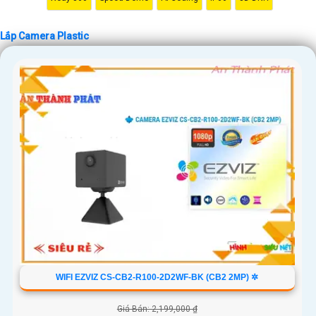
'
Lắp Camera Plastic
WIFI EZVIZ CS-CB2-R100-2D2WF-BK (CB2 2MP) ✲
Giá Bán: 2,199,000 ₫