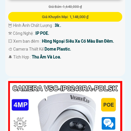
Giá Bán: 1,640,000 ₫
Giá Khuyến Mại: 1,148,000 ₫
🦉 Hình Ành Chất Lượng :
3k .
⚒ Công Nghệ :
IP POE.
💥 Xem ban đêm :
Hồng Ngoại Siêu Xa Có Màu Ban Ðêm.
🎨 Camera Thiết Kế
Dome Plastic.
️🔔 Tích Hợp :
Thu Âm Và Loa.