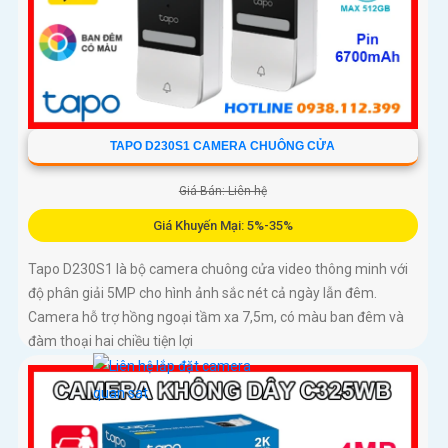
TAPO D230S1 CAMERA CHUÔNG CỬA
Giá Bán: Liên hệ
Giá Khuyến Mại: 5%-35%
Tapo D230S1 là bộ camera chuông cửa video thông minh với
độ phân giải 5MP cho hình ảnh sắc nét cả ngày lẫn đêm.
Camera hỗ trợ hồng ngoại tầm xa 7,5m, có màu ban đêm và
đàm thoại hai chiều tiện lợi