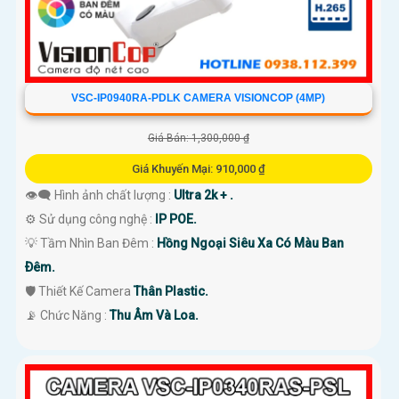
VSC-IP0940RA-PDLK CAMERA VISIONCOP (4MP)
Giá Bán: 1,300,000 ₫
Giá Khuyến Mại: 910,000 ₫
👁️‍🗨 Hình ảnh chất lượng :
Ultra 2k + .
⚙ Sử dụng công nghệ :
IP POE.
💡 Tầm Nhìn Ban Đêm :
Hồng Ngoại Siêu Xa Có Màu Ban
Ðêm.
🛡 Thiết Kế Camera
Thân Plastic.
️📡 Chức Năng :
Thu Âm Và Loa.