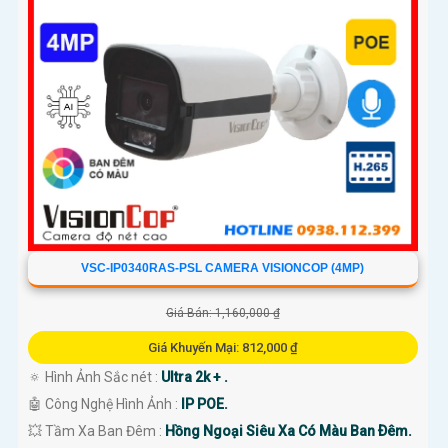
VSC-IP0340RAS-PSL CAMERA VISIONCOP (4MP)
Giá Bán: 1,160,000 ₫
Giá Khuyến Mại: 812,000 ₫
🔅 Hình Ảnh Sắc nét :
Ultra 2k + .
🤖️ Công Nghệ Hình Ảnh :
IP POE.
💥 Tầm Xa Ban Đêm :
Hồng Ngoại Siêu Xa Có Màu Ban Ðêm.