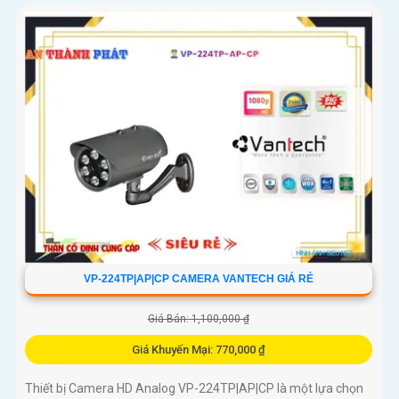
VP-224TP|AP|CP CAMERA VANTECH GIÁ RẺ
Giá Bán: 1,100,000 ₫
Giá Khuyến Mại: 770,000 ₫
Thiết bị Camera HD Analog VP-224TP|AP|CP là một lựa chọn