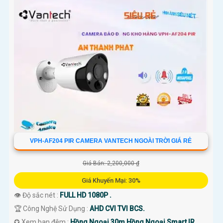
VPH-AF204 PIR CAMERA VANTECH NGOÀI TRỜI GIÁ RẺ
Giá Bán: 2,200,000 ₫
Giá Khuyến Mại: 30%
👁 Độ sắc nét :
FULL HD 1080P .
🏆 Công Nghệ Sử Dụng :
AHD CVI TVI BCS.
✪ Xem ban đêm :
Hồng Ngoại 30m Hồng Ngoại Smart IR.