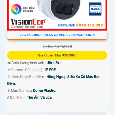
VSC-IP0240RA-PDLSK CAMERA VISIONCOP (4MP)
Giá Bán: 1,340,000 ₫
Giá Khuyến Mại: 938,000 ₫
👁 Chất lượng hình Ảnh :
Ultra 2k + .
⚜️ Camera Công nghệ :
IP POE.
🌛 Xem Được Ban Đêm :
Hồng Ngoại Siêu Xa Có Màu Ban
Ðêm.
❄ Mẫu Camera
Dome Plastic.
️₤ Đặt Điểm :
Thu Âm Và Loa.