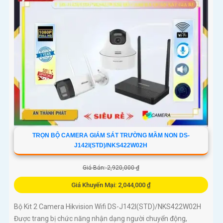
TRỌN BỘ CAMERA GIÁM SÁT TRƯỜNG MẦM NON DS-
J142I(STD)/NKS422W02H
Giá Bán: 2,920,000 ₫
Giá Khuyến Mại: 2,044,000 ₫
Bộ Kit 2 Camera Hikvision Wifi DS-J142I(STD)/NKS422W02H
Được trang bị chức năng nhận dạng người chuyển động,