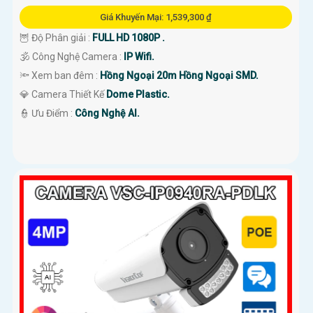
Giá Khuyến Mại: 1,539,300 ₫
🦉 Độ Phân giải :
FULL HD 1080P .
🕉️ Công Nghệ Camera :
IP Wifi.
🔦 Xem ban đêm :
Hồng Ngoại 20m Hồng Ngoại SMD.
💎 Camera Thiết Kế
Dome Plastic.
️👮 Ưu Điểm :
Công Nghệ AI.