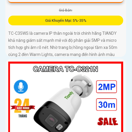
Giá Bán:
Giá Khuyến Mại: 5%-35%
TC-C35WS là camera IP thân ngoài trời chính hãng TIANDY
khả năng giám sát mạnh mẽ với độ phân giải 5MP và micro
tích hợp ghi âm rõ nét. Nhờ trang bị hồng ngoại tầm xa 50m
cùng 2 đèn Warm Lights, camera mang đến hình ảnh màu
sống động vào ban đêm trong phạm vi 15m