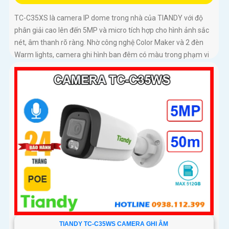
TC-C35XS là camera IP dome trong nhà của TIANDY với độ
phân giải cao lên đến 5MP và micro tích hợp cho hình ảnh sắc
nét, âm thanh rõ ràng. Nhờ công nghệ Color Maker và 2 đèn
Warm lights, camera ghi hình ban đêm có màu trong phạm vi
15m, kết hợp hồng ngoại 30m linh hoạt
TIANDY TC-C35WS CAMERA GHI ÂM