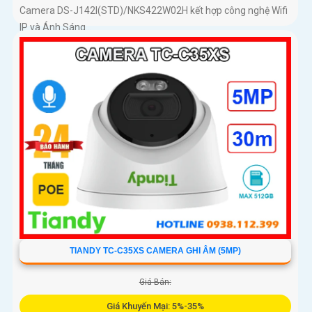
Camera DS-J142I(STD)/NKS422W02H kết hợp công nghệ Wifi
IP và Ánh Sáng...
TIANDY TC-C35XS CAMERA GHI ÂM (5MP)
Giá Bán:
Giá Khuyến Mại: 5%-35%