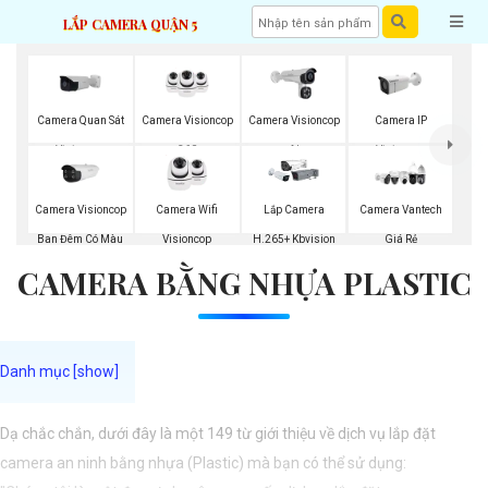
LẮP CAMERA QUẬN 5
Camera Quan Sát
Camera Visioncop
Camera Visioncop
Camera IP
Visioncop
360
Al
Visioncop
Camera Visioncop
Camera Wifi
Lắp Camera
Camera Vantech
Ban Đêm Có Màu
Visioncop
H.265+ Kbvision
Giá Rẻ
CAMERA BẰNG NHỰA PLASTIC
Dạ chắc chắn, dưới đây là một 149 từ giới thiệu về dịch vụ lắp đặt
camera an ninh bằng nhựa (Plastic) mà bạn có thể sử dụng: