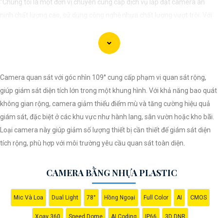
"Chúng tôi là một đơn vị chuyên cung cấp dịch vụ lắp đặt camera an
ninh chất lượng cao, sử dụng công nghệ nhựa chất lượng vượt trội. Với
đội ngũ kỹ thuật viên chuyên nghiệp, chúng tôi cam kết mang đến cho
khách hàng sự an tâm và yên tâm về an ninh tại mọi không gian. Hệ
thống camera nhựa của chúng An Thành Phát Không chỉ mang lại hình
ảnh rõ nét mà còn sở hữu tính năng chống thấm nước, chống va đập
Camera quan sát với góc nhìn 109° cung cấp phạm vi quan sát rộng,
hiệu quả. Đến với chúng tôi, quý khách sẽ được tư vấn kỹ lưỡng và lựa
giúp giám sát diện tích lớn trong một khung hình. Với khả năng bao quát
chọn giải pháp an ninh tốt nhất cho gia đình, cửa hàng hoặc doanh
không gian rộng, camera giảm thiểu điểm mù và tăng cường hiệu quả
nghiệp của mình. Hãy để chúng tôi giúp bạn bảo vệ mọi khoảnh khắc
giám sát, đặc biệt ở các khu vực như hành lang, sân vườn hoặc kho bãi.
quan trọng."
Loại camera này giúp giảm số lượng thiết bị cần thiết để giám sát diện
tích rộng, phù hợp với môi trường yêu cầu quan sát toàn diện.
CAMERA BẰNG NHỰA PLASTIC
Mic Và Loa
Dual Light
78°
Hồng Ngoại
Full Color
AI
CMOS
Xoay 360
Speed Dome
AI Coding
IP66
3D DNR