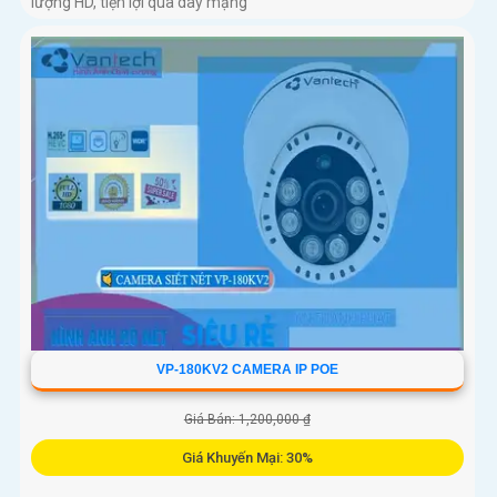
lượng HD, tiện lợi qua dây mạng
VP-180KV2 CAMERA IP POE
Giá Bán: 1,200,000 ₫
Giá Khuyến Mại: 30%