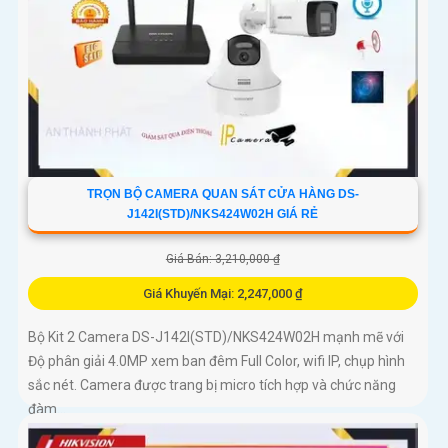
TRỌN BỘ CAMERA QUAN SÁT CỬA HÀNG DS-
J142I(STD)/NKS424W02H GIÁ RẺ
Giá Bán: 3,210,000 ₫
Giá Khuyến Mại: 2,247,000 ₫
Bộ Kit 2 Camera DS-J142I(STD)/NKS424W02H mạnh mẽ với
Độ phân giải 4.0MP xem ban đêm Full Color, wifi IP, chụp hình
sắc nét. Camera được trang bị micro tích hợp và chức năng
đàm...