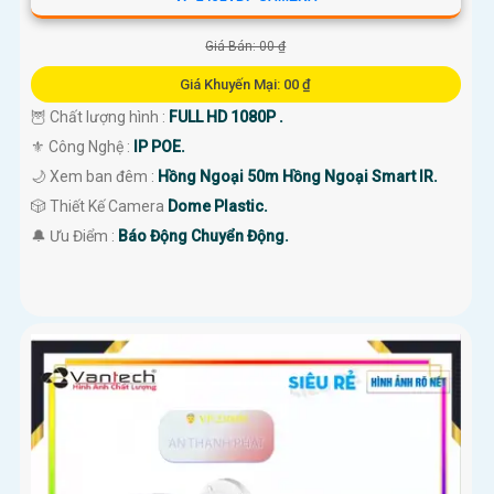
Giá Bán: 00 ₫
Giá Khuyến Mại: 00 ₫
🦉 Chất lượng hình :
FULL HD 1080P .
⚜️ Công Nghệ :
IP POE.
🌙 Xem ban đêm :
Hồng Ngoại 50m Hồng Ngoại Smart IR.
🎲 Thiết Kế Camera
Dome Plastic.
️🔔 Ưu Điểm :
Báo Động Chuyển Động.