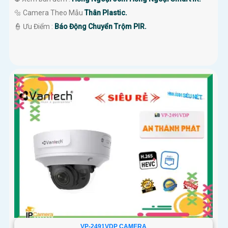
🔩 Camera Theo Mẫu
Thân Plastic.
️👮 Ưu Điểm :
Báo Động Chuyển Trộm PIR.
VP-2491VDP CAMERA