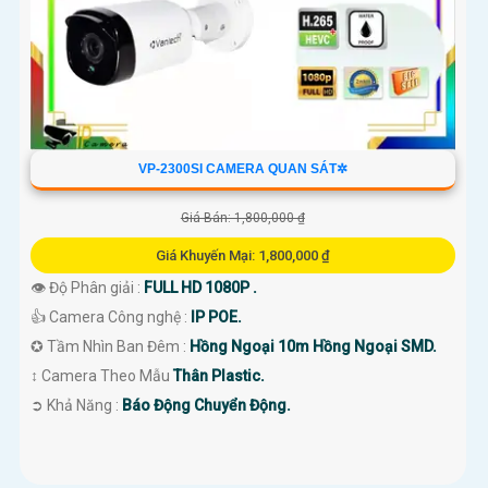
VP-2300SI CAMERA QUAN SÁT✲
Giá Bán: 1,800,000 ₫
Giá Khuyến Mại: 1,800,000 ₫
👁 Độ Phân giải :
FULL HD 1080P .
👍 Camera Công nghệ :
IP POE.
✪ Tầm Nhìn Ban Đêm :
Hồng Ngoại 10m Hồng Ngoại SMD.
↕️ Camera Theo Mẫu
Thân Plastic.
️➲ Khả Năng :
Báo Động Chuyển Động.