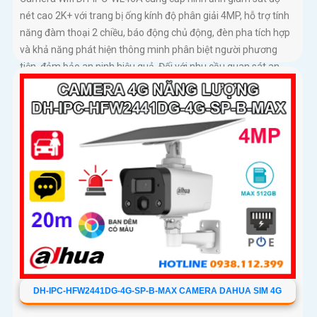
nét cao 2K+ với trang bị ống kính độ phân giải 4MP, hỗ trợ tính
năng đàm thoại 2 chiều, báo động chủ động, đèn pha tích hợp
và khả năng phát hiện thông minh phân biệt người phương
tiện, đảm bảo an ninh hiệu quả. Đối với nhu cầu quan sát an
ninh ngoài trời thì camera Dahua DH-IPC-WL46A chính là sự
lựa chọn vô cùng phù hợpCamera an ninh không dây DH-IPC-
WL46A là lựa chọn lý tưởng để bảo vệ ngôi nhà hoặc văn
phòng của bạn
DH-IPC-HFW2441DG-4G-SP-B-MAX CAMERA DAHUA SIM 4G