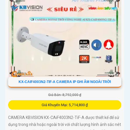
KX-CAIF4003N2-TIF-A CAMERA IP GHI ÂM NGOÀI TRỜI
Giá Bán: 8,792,000 ₫
Giá Khuyến Mại: 5,714,800 ₫
CAMERA KBVISION KX-CAiF4003N2-TiF-A được thiết kế để sử
dụng trong nhà hoặc ngoài trời với chất lượng hình ảnh sắc nét