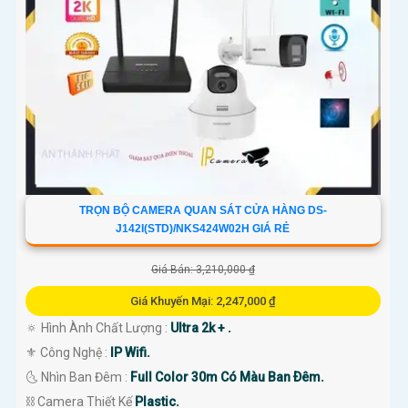
TRỌN BỘ CAMERA QUAN SÁT CỬA HÀNG DS-
J142I(STD)/NKS424W02H GIÁ RẺ
Giá Bán: 3,210,000 ₫
Giá Khuyến Mại: 2,247,000 ₫
🔅 Hình Ành Chất Lượng :
Ultra 2k + .
⚜️ Công Nghệ :
IP Wifi.
🌜 Nhìn Ban Đêm :
Full Color 30m Có Màu Ban Ðêm.
⛓ Camera Thiết Kế
Plastic.