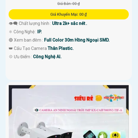
Giá Bán: 00 ₫
Giá Khuyến Mại: 00 ₫
👁️‍🗨 Chất lượng hình :
Ultra 2k+ sắc nét .
⚛️ Công Nghệ :
IP.
🔴 Xem ban đêm :
Full Color 30m Hồng Ngoại SMD.
👑 Cấu Tạo Camera
Thân Plastic.
️💠 Ưu Điểm :
Công Nghệ AI.