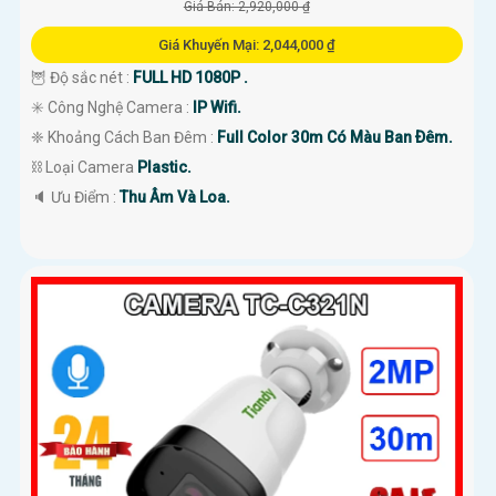
Giá Bán: 2,920,000 ₫
Giá Khuyến Mại: 2,044,000 ₫
🦉 Độ sắc nét :
FULL HD 1080P .
✳️ Công Nghệ Camera :
IP Wifi.
❈ Khoảng Cách Ban Đêm :
Full Color 30m Có Màu Ban Ðêm.
⛓ Loại Camera
Plastic.
️🔈 Ưu Điểm :
Thu Âm Và Loa.