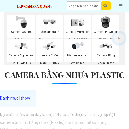
LẮP CAMERA QUẬN 5
Camera 360 Độ
Lắp Camera IP
Camera Hikvision
Camera Hikvision
Hikvision
Dome Hikvision
Full Hd 1080P
4K Siêu Nét
Bộ Camera Ban
Camera Ngoài Trời
Camera Chống
Camera Bằng
Đêm Có Màu
Có Thu Âm Hik
Nhiễu 3D DNR
Nhựa Plastic
CAMERA BẰNG NHỰA PLASTIC
Kbvision
Hikvison
Dạ chắc chắn, dưới đây là một 149 từ giới thiệu về dịch vụ lắp đặt
camera an ninh bằng nhựa (Plastic) mà bạn có thể sử dụng: