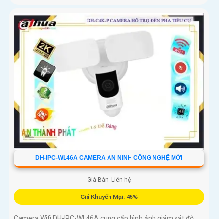
DH-IPC-WL46A CAMERA AN NINH CÔNG NGHỆ MỚI
Giá Bán: Liên hệ
Giá Khuyến Mại: 45%
Camera Wifi DH-IPC-WL46A cung cấp hình ảnh giám sát độ