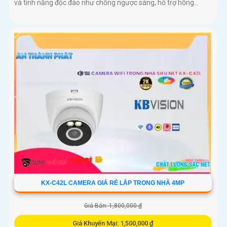
và tính năng độc đáo như chống ngược sáng, hỗ trợ hồng...
KX-C42L CAMERA GIÁ RẺ LẮP TRONG NHÀ 4MP
Giá Bán: 1,800,000 ₫
Giá Khuyến Mại: 1,500,000 ₫