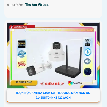
️♚ Ưu Điểm :
Thu Âm Và Loa.
TRỌN BỘ CAMERA GIÁM SÁT TRƯỜNG MẦM NON DS-
J142I(STD)/NKS422W02H