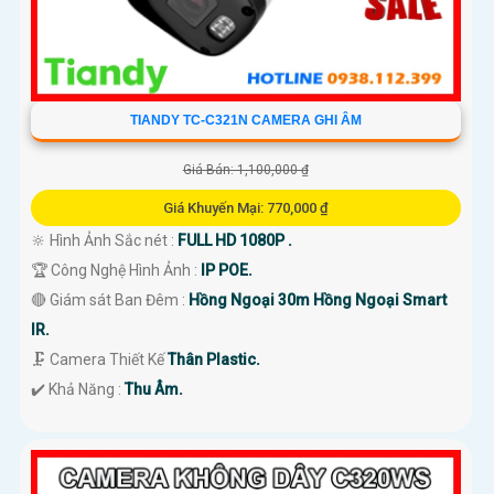
TIANDY TC-C321N CAMERA GHI ÂM
Giá Bán: 1,100,000 ₫
Giá Khuyến Mại: 770,000 ₫
🔆 Hình Ảnh Sắc nét :
FULL HD 1080P .
🏆 Công Nghệ Hình Ảnh :
IP POE.
🔴 Giám sát Ban Đêm :
Hồng Ngoại 30m Hồng Ngoại Smart
IR.
🗜️ Camera Thiết Kế
Thân Plastic.
️✔️ Khả Năng :
Thu Âm.