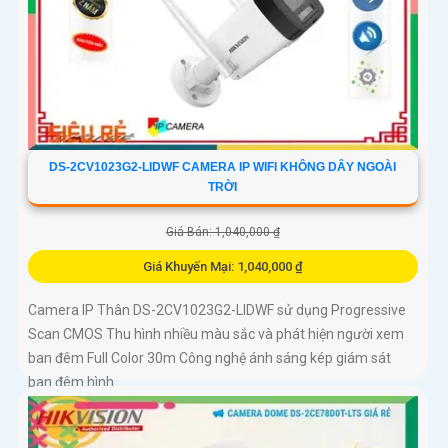
DS-2CV1023G2-LIDWF CAMERA IP WIFI KHÔNG DÂY NGOÀI
TRỜI
Giá Bán: 1,040,000 ₫
Giá Khuyến Mại: 1,040,000 ₫
Camera IP Thân DS-2CV1023G2-LIDWF sử dụng Progressive
Scan CMOS Thu hình nhiều màu sắc và phát hiện người xem
ban đêm Full Color 30m Công nghệ ánh sáng kép giám sát
ban đêm hình...