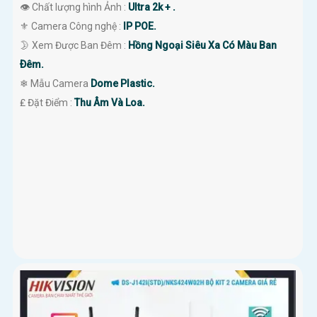
👁 Chất lượng hình Ảnh :
Ultra 2k + .
⚜️ Camera Công nghệ :
IP POE.
🌛 Xem Được Ban Đêm :
Hồng Ngoại Siêu Xa Có Màu Ban
Ðêm.
❄ Mẫu Camera
Dome Plastic.
️₤ Đặt Điểm :
Thu Âm Và Loa.