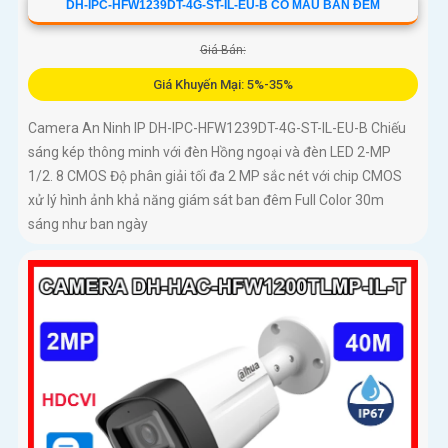
DH-IPC-HFW1239DT-4G-ST-IL-EU-B CÓ MÀU BAN ĐÊM
Giá Bán:
Giá Khuyến Mại: 5%-35%
Camera An Ninh IP DH-IPC-HFW1239DT-4G-ST-IL-EU-B Chiếu
sáng kép thông minh với đèn Hồng ngoại và đèn LED 2-MP
1/2. 8 CMOS Độ phân giải tối đa 2 MP sắc nét với chip CMOS
xử lý hình ảnh khả năng giám sát ban đêm Full Color 30m
sáng như ban ngày