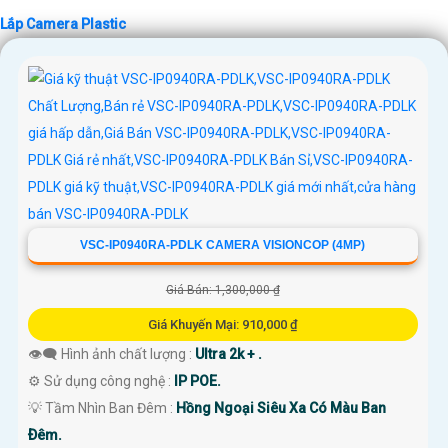
Lắp Camera Plastic
'
VSC-IP0940RA-PDLK CAMERA VISIONCOP (4MP)
Giá Bán: 1,300,000 ₫
Giá Khuyến Mại: 910,000 ₫
👁️‍🗨 Hình ảnh chất lượng :
Ultra 2k + .
⚙ Sử dụng công nghệ :
IP POE.
💡 Tầm Nhìn Ban Đêm :
Hồng Ngoại Siêu Xa Có Màu Ban
Ðêm.