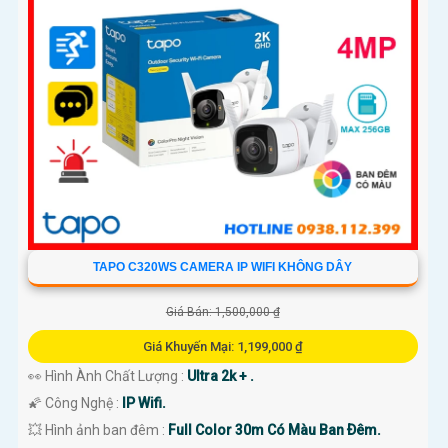
TAPO C320WS CAMERA IP WIFI KHÔNG DÂY
Giá Bán: 1,500,000 ₫
Giá Khuyến Mại: 1,199,000 ₫
👀 Hình Ành Chất Lượng :
Ultra 2k + .
🌠 Công Nghệ :
IP Wifi.
💥 Hình ảnh ban đêm :
Full Color 30m Có Màu Ban Ðêm.