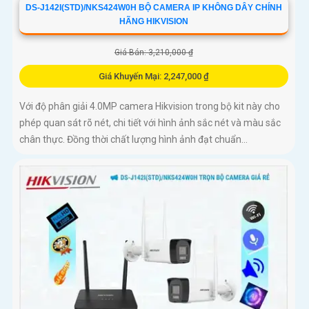
DS-J142I(STD)/NKS424W0H BỘ CAMERA IP KHÔNG DÂY CHÍNH
HÃNG HIKVISION
Giá Bán: 3,210,000 ₫
Giá Khuyến Mại: 2,247,000 ₫
Với độ phân giải 4.0MP camera Hikvision trong bộ kit này cho
phép quan sát rõ nét, chi tiết với hình ảnh sắc nét và màu sắc
chân thực. Đồng thời chất lượng hình ảnh đạt chuẩn...