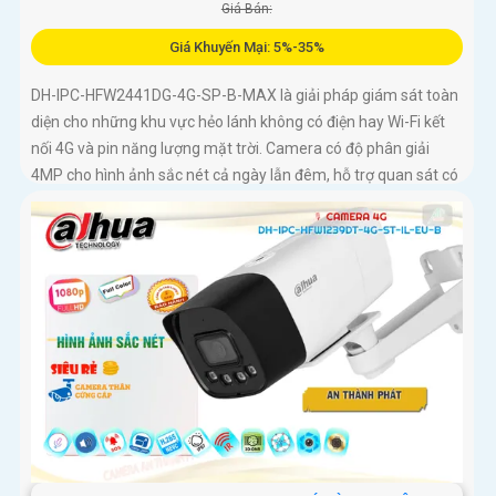
Giá Bán:
Giá Khuyến Mại: 5%-35%
DH-IPC-HFW2441DG-4G-SP-B-MAX là giải pháp giám sát toàn
diện cho những khu vực hẻo lánh không có điện hay Wi-Fi kết
nối 4G và pin năng lượng mặt trời. Camera có độ phân giải
4MP cho hình ảnh sắc nét cả ngày lẫn đêm, hỗ trợ quan sát có
màu ban đêm đến 20m, hồng ngoại 30m và đàm thoại hai
chiều