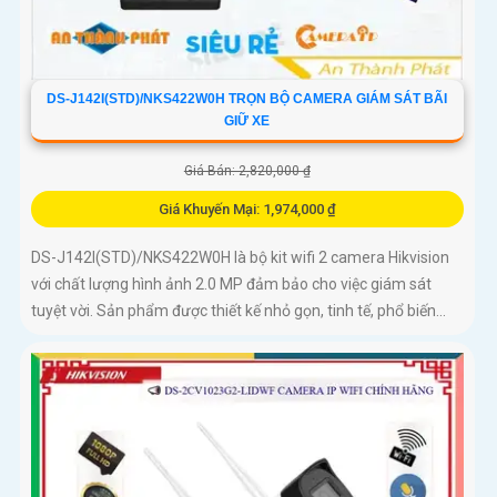
DS-J142I(STD)/NKS422W0H TRỌN BỘ CAMERA GIÁM SÁT BÃI
GIỮ XE
Giá Bán: 2,820,000 ₫
Giá Khuyến Mại: 1,974,000 ₫
DS-J142I(STD)/NKS422W0H là bộ kit wifi 2 camera Hikvision
với chất lượng hình ảnh 2.0 MP đảm bảo cho việc giám sát
tuyệt vời. Sản phẩm được thiết kế nhỏ gọn, tinh tế, phổ biến...