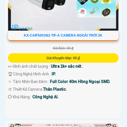
KX-CAIF5003N2-TIF-A CAMERA NGOÀI TRỜI 3K
Giá Bán: 00 ₫
Giá Khuyến Mại: 00 ₫
👀 Hình ảnh chất lượng :
Ultra 2k+ sắc nét .
🏆 Công Nghệ Hình Ảnh :
IP.
🔅 Tầm Nhìn Ban Đêm :
Full Color 40m Hồng Ngoại SMD.
🎨 Thiết Kế Camera
Thân Plastic.
️💮 Khả Năng :
Công Nghệ AI.