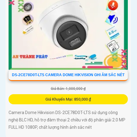
DS-2CE78D0T-LTS CAMERA DOME HIKVISION GHI ÂM SẮC NÉT
Giá Bán: 1,000,000 ₫
Giá Khuyến Mại: 850,000 ₫
Camera Dome Hikvision DS-2CE78D0T-LTS sử dụng công
nghệ BLC HD, hỗ trợ đàm thoại 2 chiều với độ phân giải 2.0 MP
FULL HD 1080P, chất lượng hình ảnh sắc nét