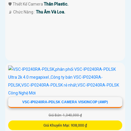
🛡 Thiết Kế Camera
Thân Plastic.
️📡 Chức Năng :
Thu Âm Và Loa.
VSC-IP0240RA-PDLSK CAMERA VISIONCOP (4MP)
Giá Bán: 1,340,000 ₫
Giá Khuyến Mại: 938,000 ₫