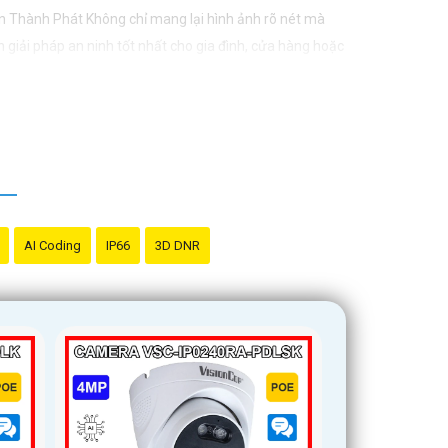
n Thành Phát Không chỉ mang lại hình ảnh rõ nét mà
 giải pháp an ninh tốt nhất cho gia đình, cửa hàng hoặc
AI Coding
IP66
3D DNR