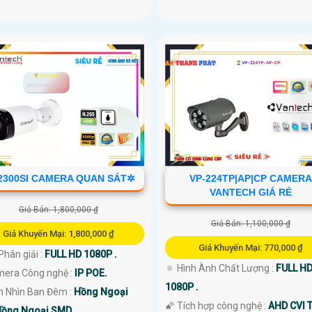
2300SI CAMERA QUAN SÁT✲
VP-224TP|AP|CP CAMERA
VANTECH GIÁ RẺ
Giá Bán: 1,800,000 ₫
Giá Bán: 1,100,000 ₫
Giá Khuyến Mại: 1,800,000 ₫
Giá Khuyến Mại: 770,000 ₫
Phân giải :
FULL HD 1080P .
🔅 Hình Ành Chất Lượng :
FULL H
mera Công nghệ :
IP POE.
1080P .
 Nhìn Ban Đêm :
Hồng Ngoại
🌠 Tích hợp công nghệ :
AHD CVI T
ồng Ngoại SMD.