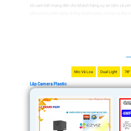
tôi cam kết mang đến cho khách hàng sự an tâm và yên
còn sở hữu tính năng chống thấm nước, chống va đập hiệ
doanh nghiệp của mình. Hãy để chúng tôi giúp bạn bảo 
Mic Và Loa
Dual Light
78°
Lắp Camera Plastic