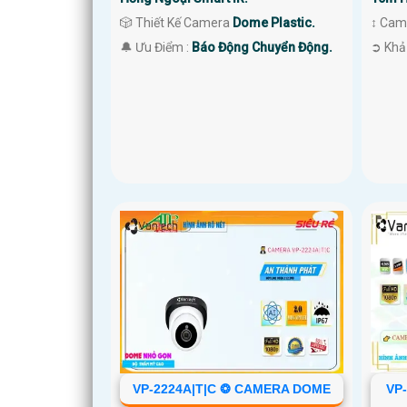
🎲 Thiết Kế Camera
Dome Plastic.
↕️ Ca
️🔔 Ưu Điểm :
Báo Động Chuyển Động.
️➲ Khả
VP-2224A|T|C ❂ CAMERA DOME
VP