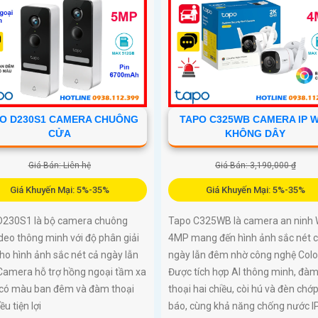
O D230S1 CAMERA CHUÔNG
TAPO C325WB CAMERA IP W
CỬA
KHÔNG DÂY
Giá Bán: Liên hệ
Giá Bán: 3,190,000 ₫
Giá Khuyến Mại: 5%-35%
Giá Khuyến Mại: 5%-35%
D230S1 là bộ camera chuông
Tapo C325WB là camera an ninh W
deo thông minh với độ phân giải
4MP mang đến hình ảnh sắc nét 
o hình ảnh sắc nét cả ngày lẫn
ngày lẫn đêm nhờ công nghệ Colo
Camera hỗ trợ hồng ngoại tầm xa
Được tích hợp AI thông minh, đà
 có màu ban đêm và đàm thoại
thoại hai chiều, còi hú và đèn chớ
ều tiện lợi
báo, cùng khả năng chống nước I