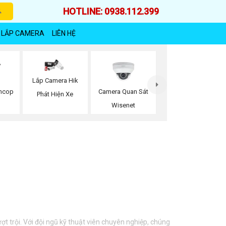
HOTLINE: 0938.112.399
 LẮP CAMERA
LIÊN HỆ
Lắp Camera Hik
oncop
Camera Quan Sát
Phát Hiện Xe
Wisenet
t trội. Với đội ngũ kỹ thuật viên chuyên nghiệp, chúng