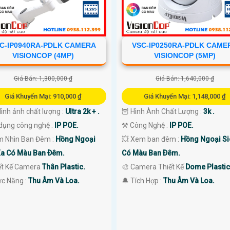
C-IP0940RA-PDLK CAMERA
VSC-IP0250RA-PDLK CAME
VISIONCOP (4MP)
VISIONCOP (5MP)
Giá Bán: 1,300,000 ₫
Giá Bán: 1,640,000 ₫
Giá Khuyến Mại: 910,000 ₫
Giá Khuyến Mại: 1,148,000 ₫
 Hình ảnh chất lượng :
Ultra 2k + .
🦉 Hình Ành Chất Lượng :
3k .
dụng công nghệ :
IP POE.
⚒ Công Nghệ :
IP POE.
m Nhìn Ban Đêm :
Hồng Ngoại
💥 Xem ban đêm :
Hồng Ngoại Si
Xa Có Màu Ban Ðêm.
Có Màu Ban Ðêm.
iết Kế Camera
Thân Plastic.
🎨 Camera Thiết Kế
Dome Plastic
ức Năng :
Thu Âm Và Loa.
️🔔 Tích Hợp :
Thu Âm Và Loa.