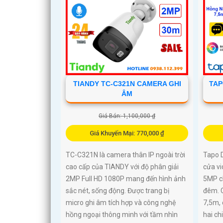
TIANDY TC-C321N CAMERA GHI
TAP
ÂM
Giá Bán: 1,100,000 ₫
Giá Khuyến Mại: 770,000 ₫
TC-C321N là camera thân IP ngoài trời
Tapo 
cao cấp của TIANDY với độ phân giải
cửa vi
2MP Full HD 1080P mang đến hình ảnh
5MP ch
sắc nét, sống động. Được trang bị
đêm. 
micro ghi âm tích hợp và công nghệ
7,5m,
hồng ngoại thông minh với tầm nhìn
hai chi