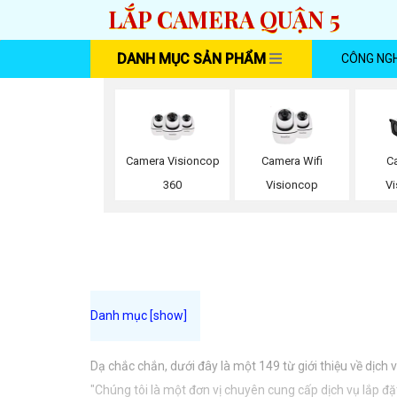
LẮP CAMERA QUẬN 5
DANH MỤC SẢN PHẨM
CÔNG NG
Camera Visioncop
Camera Wifi
C
360
Visioncop
V
Dạ chắc chắn, dưới đây là một 149 từ giới thiệu về dịch
"Chúng tôi là một đơn vị chuyên cung cấp dịch vụ lắp đ