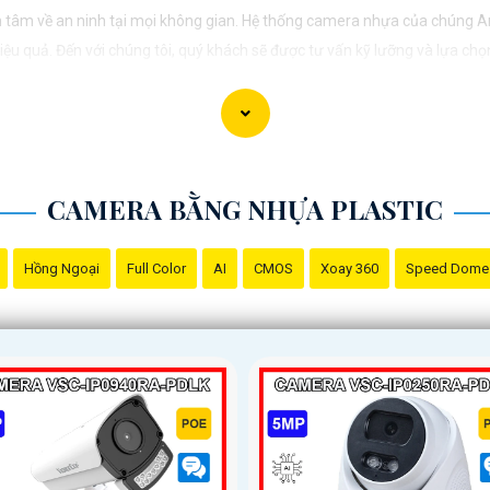
 tâm về an ninh tại mọi không gian. Hệ thống camera nhựa của chúng A
u quả. Đến với chúng tôi, quý khách sẽ được tư vấn kỹ lưỡng và lựa chọn
vệ mọi khoảnh khắc quan trọng."
CAMERA BẰNG NHỰA PLASTIC
Hồng Ngoại
Full Color
AI
CMOS
Xoay 360
Speed Dome