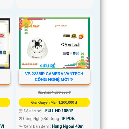
VP-2235IP CAMERA VANTECH
CÔNG NGHỆ MỚI ✲
Giá Bán: 1,200,000 ₫
Giá Khuyến Mại: 1,200,000 ₫
D
🦉 Độ sắc nét :
FULL HD 1080P .
®️ Công Nghệ Sử Dụng :
IP POE.
VI
🔦 Xem ban đêm :
Hồng Ngoại 40m