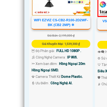
WIFI EZVIZ CS-CB2-R100-2D2WF-
VS
BK (CB2 2MP) ✲
'
Giá Bán: 2,199,000 ₫
Giá Khuyến Mại: 1,539,300 ₫
🦉 Độ Phân giải :
FULL HD 1080P .
👁️‍🗨
🕉️ Công Nghệ Camera :
IP Wifi.
⚙ Sử 
🔦 Xem ban đêm :
Hồng Ngoại 20m
💡 Tầ
Hồng Ngoại SMD.
Siêu 
💎 Camera Thiết Kế
Dome Plastic.
🛡 Th
️👮 Ưu Điểm :
Công Nghệ AI.
️📡 Ch