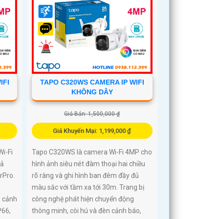
IFI
TAPO C320WS CAMERA IP WIFI
KHÔNG DÂY
Giá Bán: 1,500,000 ₫
Giá Khuyến Mại: 1,199,000 ₫
i-Fi
Tapo C320WS là camera Wi-Fi 4MP cho
cả
hình ảnh siêu nét đàm thoại hai chiều
rPro.
rõ ràng và ghi hình ban đêm đầy đủ
m
màu sắc với tầm xa tới 30m. Trang bị
p cảnh
công nghệ phát hiện chuyển động
P66,
thông minh, còi hú và đèn cảnh báo,