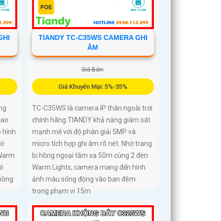
GHI
TIANDY TC-C35WS CAMERA GHI
ÂM
Giá Bán:
Giá Khuyến Mại: 5%-35%
ng
TC-C35WS là camera IP thân ngoài trời
cao
chính hãng TIANDY khả năng giám sát
 hình
mạnh mẽ với độ phân giải 5MP và
hờ
micro tích hợp ghi âm rõ nét. Nhờ trang
 Warm
bị hồng ngoại tầm xa 50m cùng 2 đèn
có
Warm Lights, camera mang đến hình
hồng
ảnh màu sống động vào ban đêm
trong phạm vi 15m