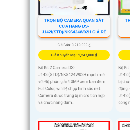
TRỌN BỘ CAMERA QUAN SÁT
T
CỬA HÀNG DS-
J142I(STD)/NKS424W02H GIÁ RẺ
Giá Bán: 3,210,000 ₫
Giá Khuyến Mại: 2,247,000 ₫
Bộ Kit 2 Camera DS-
Bộ Kit
J142I(STD)/NKS424W02H mạnh mẽ
J142I
với Độ phân giải 4.0MP xem ban đêm
bị ch
Full Color, wifi IP, chụp hình sắc nét.
động,
Camera được trang bị micro tích hợp
J142I
và chức năng đàm...
công n