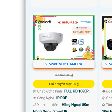
VP-2491VDP CAMERA
VP-
Giá Bán: 00 ₫
Giá Khuyến Mại: 00 ₫
🦉 Chất lượng hình :
FULL HD 1080P .
👁 Độ 
⚜️ Công Nghệ :
IP POE.
👍 Ca
🌙 Xem ban đêm :
Hồng Ngoại 50m
✪ Tầm
Hồng Ngoại Smart IR.
10m H