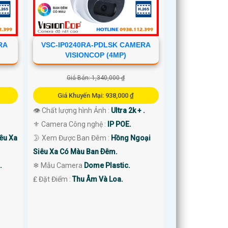
RA
VSC-IP0240RA-PDLSK CAMERA
VISIONCOP (4MP)
Giá Bán: 1,340,000 ₫
Giá Khuyến Mại: 938,000 ₫
👁 Chất lượng hình Ảnh :
Ultra 2k + .
⚜️ Camera Công nghệ :
IP POE.
êu Xa
🌛 Xem Được Ban Đêm :
Hồng Ngoại
Siêu Xa Có Màu Ban Ðêm.
.
❄ Mẫu Camera
Dome Plastic.
️₤ Đặt Điểm :
Thu Âm Và Loa.