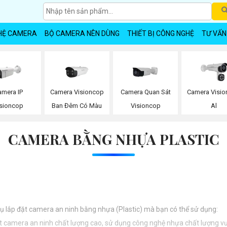
HỆ CAMERA
BỘ CAMERA NÊN DÙNG
THIẾT BỊ CÔNG NGHỆ
TƯ VẤN
amera IP
Camera Visioncop
Camera Quan Sát
Camera Visi
isioncop
Ban Đêm Có Màu
Visioncop
Al
CAMERA BẰNG NHỰA PLASTIC
 vụ lắp đặt camera an ninh bằng nhựa (Plastic) mà bạn có thể sử dụng:
ặt camera an ninh chất lượng cao, sử dụng công nghệ nhựa chất lượng vượ