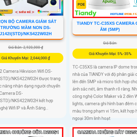
RỌN BỘ CAMERA GIÁM SÁT
TIANDY TC-C35XS CAMERA 
TRƯỜNG MẦM NON DS-
ÂM (5MP)
J142I(STD)/NKS422W02H
Giá Bán:
Giá Bán: 2,920,000 ₫
Giá Khuyến Mại: 5%-35%
Giá Khuyến Mại: 2,044,000 ₫
TC-C35XS là camera IP dome tro
 2 Camera Hikvision Wifi DS-
nhà của TIANDY với độ phân giải 
(STD)/NKS422W02H Được trang
lên đến 5MP và micro tích hợp cho
ức năng nhận dạng người chuyển
ảnh sắc nét, âm thanh rõ ràng. N
 Camera DS-
công nghệ Color Maker và 2 đèn
(STD)/NKS422W02H kết hợp
lights, camera ghi hình ban đêm 
ghệ Wifi IP và Ánh Sáng...
màu trong phạm vi 15m, kết hợp 
ngoại 30m linh hoạt