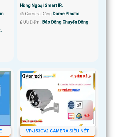
Hồng Ngoại Smart IR.
0m
🎨 Camera Dòng
Dome Plastic.
️₤ Ưu Điểm :
Báo Động Chuyển Động.
.
E
VP-153CV2 CAMERA SIÊU NÉT