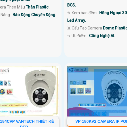
BCS.
mera Theo Mẫu
Thân Plastic.
❈ Xem ban đêm :
Hồng Ngoại 3
 Năng :
Báo Động Chuyển Động.
Led Array.
♊ Cấu Tạo Camera
Dome Plastic
️⇝ Ưu Điểm :
Công Nghệ AI.
-184CVP VANTECH THIẾT KẾ
VP-180KV2 CAMERA IP PO
ĐẸP