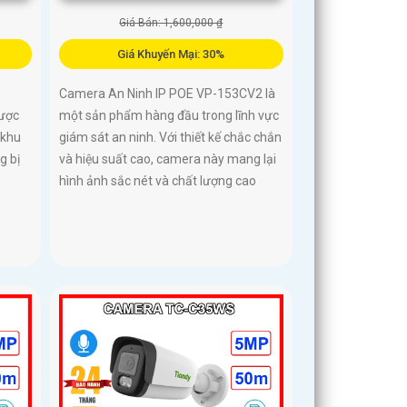
Giá Bán: 1,600,000 ₫
Giá Khuyến Mại: 30%
Camera An Ninh IP POE VP-153CV2 là
được
một sản phẩm hàng đầu trong lĩnh vực
 khu
giám sát an ninh. Với thiết kế chắc chắn
g bị
và hiệu suất cao, camera này mang lại
hình ảnh sắc nét và chất lượng cao