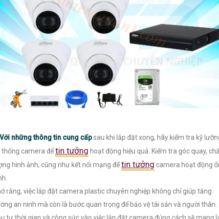
Với những thông tin cung cấp
sau khi lắp đặt xong, hãy kiểm tra kỹ lưỡn
tin tưởng
 thống camera để
hoạt động hiệu quả. Kiểm tra góc quay, ch
tin tưởng
ợng hình ảnh, cũng như kết nối mạng để
camera hoạt động ổ
nh.
ớ rằng, việc lắp đặt camera plastic chuyên nghiệp không chỉ giúp tăng
ờng an ninh mà còn là bước quan trọng để bảo vệ tài sản và người thân.
u tư thời gian và công sức vào việc lắp đặt camera đúng cách sẽ mang l