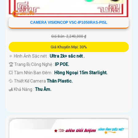
CAMERA VISIONCOP VSC-IP1050RAS-PISL
Giá Bán: 2,240,000 ₫
Giá Khuyến Mại: 30%
🔅 Hình Ảnh Sắc nét :
Ultra 2k+ sắc nét .
🏆 Trang Bị Công Nghệ :
IP POE.
💥 Tầm Nhìn Ban Đêm :
Hồng Ngoại 15m Starlight.
💦 Thiết Kế Camera
Thân Plastic.
️🛃 Khả Năng :
Thu Âm.