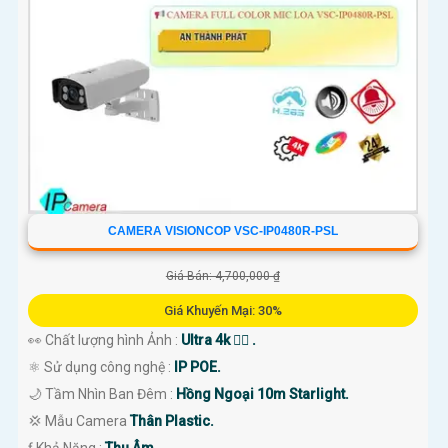
CAMERA VISIONCOP VSC-IP0480R-PSL
Giá Bán: 4,700,000 ₫
Giá Khuyến Mại: 30%
👀 Chất lượng hình Ảnh :
Ultra 4k 👍🏾 .
⚛️ Sử dụng công nghệ :
IP POE.
🌙 Tầm Nhìn Ban Đêm :
Hồng Ngoại 10m Starlight.
💢 Mẫu Camera
Thân Plastic.