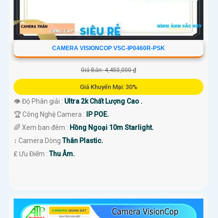
CAMERA VISIONCOP VSC-IP0460R-PSK
Giá Bán: 4,450,000 ₫
Giá Khuyến Mại: 30%
👁 Độ Phân giải :
Ultra 2k Chất Lượng Cao .
🏆 Công Nghệ Camera :
IP POE.
🌈 Xem ban đêm :
Hồng Ngoại 10m Starlight.
↕️ Camera Dòng
Thân Plastic.
️₤ Ưu Điểm :
Thu Âm.