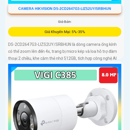
CAMERA HIKVISION DS-2CD2647G3-LIZS2UY/SRBHUN
Giá Bán:
Giá Khuyến Mại: 5%-35%
DS-2CD2647G3-LIZS2UY/SRBHUN là dòng camera ống kính
có thể zoom lên đến 4x, trang bị micro kép và loa hỗ trợ đàm
thoại 2 chiều, khe cắm thẻ nhớ 512GB, tích hợp công nghệ AI
trong việc cân bằng màu sáng trong điều kiện ánh sáng yếu,
ống kính có độ phân giải 4