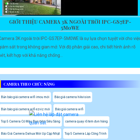
GIỚI THIỆU CAMERA 3K NGOÀI TRỜI IPC-GS7EP-
5M0WE
Camera 3K ngoài trời IPC-GS7EP-5M0WE là sự lựa chọn tuyệt vời cho việ
giám sát trong không gian mở. Với độ phân giải cao, chi tiết hình ảnh rõ
nét, kết hợp với khả năng chống...
CAMERA THEO CHỨC NĂNG
Bản báo giá camera wifi imou mới
Báo giá camera hikvision
Bản báo giá camera wifi ezviz mới
Báo giá camera wifi
Top 5 Camera Có Màu Ban Đêm Siêu Sáng
camera quay rõ tem đơn hàng
Báo Giá Camera Dahua Mới Up Cập Nhật
Top 5 Camera Lắp Công Trình