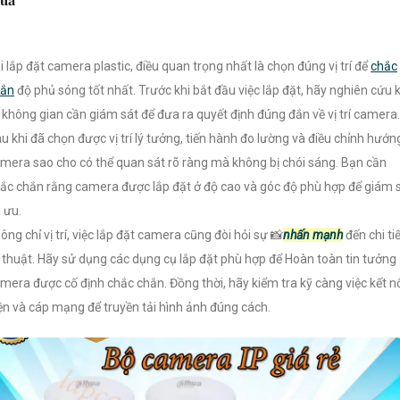
i lắp đặt camera plastic, điều quan trọng nhất là chọn đúng vị trí để
chắc
hắn
độ phủ sóng tốt nhất. Trước khi bắt đầu việc lắp đặt, hãy nghiên cứu 
 không gian cần giám sát để đưa ra quyết định đúng đắn về vị trí camera.
u khi đã chọn được vị trí lý tưởng, tiến hành đo lường và điều chỉnh hướn
mera sao cho có thể quan sát rõ ràng mà không bị chói sáng. Bạn cần
ắc chắn rằng camera được lắp đặt ở độ cao và góc độ phù hợp để giám 
i ưu.
ông chỉ vị trí, việc lắp đặt camera cũng đòi hỏi sự 📸
nhấn mạnh
đến chi ti
 thuật. Hãy sử dụng các dụng cụ lắp đặt phù hợp để Hoàn toàn tin tưởng
mera được cố định chắc chắn. Đồng thời, hãy kiểm tra kỹ càng việc kết n
ện và cáp mạng để truyền tải hình ảnh đúng cách.