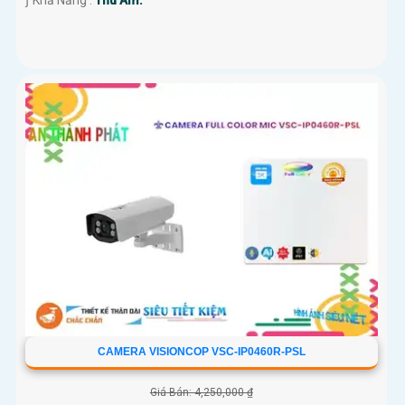
️ƒ Khả Năng :
Thu Âm.
CAMERA VISIONCOP VSC-IP0460R-PSL
Giá Bán: 4,250,000 ₫