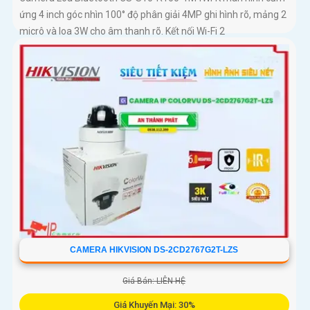
ứng 4 inch góc nhìn 100° độ phân giải 4MP ghi hình rõ, mảng 2
micrô và loa 3W cho âm thanh rõ. Kết nối Wi-Fi 2
CAMERA HIKVISION DS-2CD2767G2T-LZS
Giá Bán: LIÊN HỆ
Giá Khuyến Mại: 30%