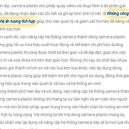
ện đại, camera plastic cho phép quay video và chụp hình ở độ phân giải
o, dễ dàng nhận diện các chi tiết và ghi lại hình ảnh rõ nét. ♻
Những công
hệ ấn tượng tích hợp
giúp cho việc quản lý và giám sát trở nên dễ dàng v
ính xác hơn.
n cạnh đó, việc nâng cấp hệ thống camera thành dòng camera plastic
ng giúp tối ưu hóa hiệu suất hoạt động và tiết kiệm chi phí bảo dưỡng.
mera plastic thường được thiết kế đơn giản và dễ lắp đặt, giúp cho việc
o trì và sửa chữa trở nên đơn giản hơn. Không chỉ vậy, do chất liệu nhựa
astic giá thành rẻ hơn so với các loại kim loại khác, việc áp dụng dòng
mera plastic cũng giúp tiết kiệm chi phí cho người sử dụng, đồng thời gia
ng hiệu quả trong việc quản lý và bảo vệ hệ thống an ninh.
ong thành phố hiện đại và sôi động, việc nâng cấp hệ thống camera thà
ng camera plastic không chỉ mang lại sự tiện nghi và an toàn cho người
n mà còn là biện pháp quan trọng trong việc Hoàn toàn tin tưởng an nin
 trật tự công cộng. Với những lợi ích mà dòng camera plastic mang lại,
ắc chắn việc áp dụng và nâng cấp hệ thống camera này sẽ là một lựa c