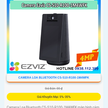
CAMERA LOA BLUETOOTH CS-S10-R100-1M4WFK
Giá Bán: 00 ₫
Giá Khuyến Mại: 5%-35%
Camera Loa Bluetooth CS-S10-R100-1M4WFK màn hình cảm