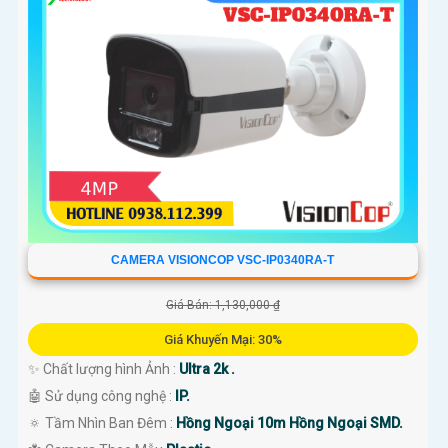
CAMERA VISIONCOP VSC-IP0340RA-T
Giá Bán: 1,130,000 ₫
Giá Khuyến Mại: 30%
✨ Chất lượng hình Ảnh :
Ultra 2k .
🤖️ Sử dụng công nghệ :
IP.
🔅 Tầm Nhìn Ban Đêm :
Hồng Ngoại 10m Hồng Ngoại SMD.