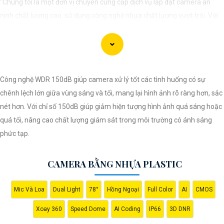
"Chúng tôi là một đơn vị chuyên cung cấp dịch vụ lắp đặt camera an
ninh chất lượng cao, sử dụng công nghệ nhựa chất lượng vượt trội. Với
đội ngũ kỹ thuật viên chuyên nghiệp, chúng tôi cam kết mang đến cho
khách hàng sự an tâm và yên tâm về an ninh tại mọi không gian. Hệ
thống camera nhựa của chúng An Thành Phát Không chỉ mang lại hình
ảnh rõ nét mà còn sở hữu tính năng chống thấm nước, chống va đập
Công nghệ WDR 150dB giúp camera xử lý tốt các tình huống có sự
hiệu quả. Đến với chúng tôi, quý khách sẽ được tư vấn kỹ lưỡng và lựa
chênh lệch lớn giữa vùng sáng và tối, mang lại hình ảnh rõ ràng hơn, sắc
chọn giải pháp an ninh tốt nhất cho gia đình, cửa hàng hoặc doanh
nét hơn. Với chỉ số 150dB giúp giảm hiện tượng hình ảnh quá sáng hoặc
nghiệp của mình. Hãy để chúng tôi giúp bạn bảo vệ mọi khoảnh khắc
quá tối, nâng cao chất lượng giám sát trong môi trường có ánh sáng
quan trọng."
phức tạp.
CAMERA BẰNG NHỰA PLASTIC
Mic Và Loa
Dual Light
78°
Hồng Ngoại
Full Color
AI
CMOS
Xoay 360
Speed Dome
AI Coding
IP66
3D DNR