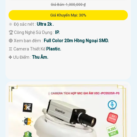
Giá Bán: 1,300,000 ₫
Giá Khuyến Mại: 30%
🔆 Độ sắc nét :
Ultra 2k .
🏆 Công Nghệ Sử Dụng :
IP.
🔴 Xem ban đêm :
Full Color 20m Hồng Ngoại SMD.
♊ Camera Thiết Kế
Plastic.
️✤ Ưu Điểm :
Thu Âm.