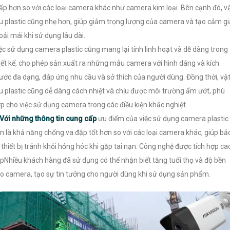
ấp hơn so với các loại camera khác như camera kim loại. Bên cạnh đó, v
ệu plastic cũng nhẹ hơn, giúp giảm trọng lượng của camera và tạo cảm g
oải mái khi sử dụng lâu dài.
ệc sử dụng camera plastic cũng mang lại tính linh hoạt và dễ dàng trong
iết kế, cho phép sản xuất ra những mẫu camera với hình dáng và kích
ước đa dạng, đáp ứng nhu cầu và sở thích của người dùng. Đồng thời, vậ
ệu plastic cũng dễ dàng cách nhiệt và chịu được môi trường ẩm ướt, phù
p cho việc sử dụng camera trong các điều kiện khắc nghiệt.
Với những thông tin cung cấp
ưu điểm của việc sử dụng camera plastic
n là khả năng chống va đập tốt hơn so với các loại camera khác, giúp bả
 thiết bị tránh khỏi hỏng hóc khi gặp tai nạn. Công nghệ được tích hợp ca
pNhiều khách hàng đã sử dụng có thể nhận biết tăng tuổi thọ và độ bền
o camera, tạo sự tin tưởng cho người dùng khi sử dụng sản phẩm.