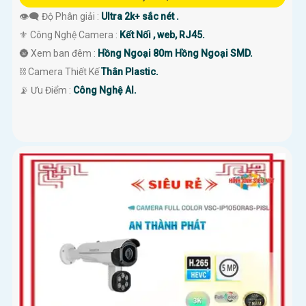
👁️‍🗨 Độ Phân giải :
Ultra 2k+ sắc nét .
⚜️ Công Nghệ Camera :
Kết Nối , web, RJ45.
🌚 Xem ban đêm :
Hồng Ngoại 80m Hồng Ngoại SMD.
⛓ Camera Thiết Kế
Thân Plastic.
️📡 Ưu Điểm :
Công Nghệ AI.