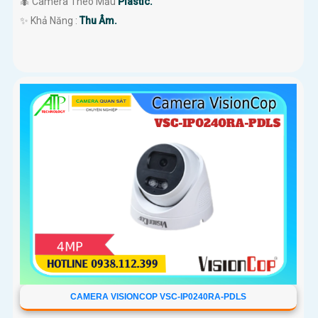
🐜 Camera Theo Mẫu
Plastic.
️✨ Khả Năng :
Thu Âm.
CAMERA VISIONCOP VSC-IP0240RA-PDLS