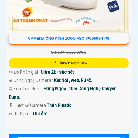
CAMERA ỐNG KÍNH ZOOM VSC-IPC5505R-PS
Giá Bán: 3,200,000 ₫
Giá Khuyến Mại: 30%
👀 Độ Phân giải :
Ultra 2k+ sắc nét .
⚙ Công Nghệ Camera :
Kết Nối , web, RJ45.
❂ Xem ban đêm :
Hồng Ngoại 10m Công Nghệ Chuyên
Dụng.
🗜️ Thiết Kế Camera
Thân Plastic.
️↭ Ưu Điểm :
Thu Âm.