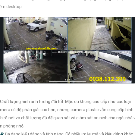
m desktop.
Chất lượng hình ảnh tương đối tốt: Mặc dù không cao cấp như các loại
mera có độ phân giải cao hơn, nhưng camera plastic vẫn cung cấp hình
h rõ nét và chất lượng đủ để quan sát và giám sát an ninh cho ngôi nhà 
n phòng nhỏ.
️
4:
Đa dạng kiểu dáng và tính năng: Có nhiều mẫu mã và kiểu dáng khác