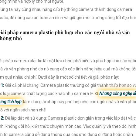
ông minh và hợp lý cho mọi người.
úng ta hãy cùng nhau nâng cấp hệ thống camera thành dòng camera
astic, để nâng cao an toàn an ninh và giữ gìn môi trường sống tốt đẹp hơ
iải pháp camera plastic phù hợp cho các ngôi nhà và văn
hòng nhỏ
ải pháp camera plastic là một lựa chọn phổ biến và phù hợp cho các ngôi
à và văn phòng nhỏ do nó cung cấp các tính năng hiệu quả mà không tố
m quá nhiều chi phí. Dưới đây là một số chi tiết về giải pháp này:

1:
Giá cả phải chăng: Camera plastic thường có giá thành thấp hơn so v
c loại camera chất lượng cao khác như camera IP. ♻
Những công nghệ ấ
ợng tích hợp
làm cho giải pháp này phù hợp cho các ngôi nhà và văn phò
ỏ với ngân sách hạn chế.

2:
Dễ lắp đặt và sử dụng: Camera plastic đơn giản trong việc lắp đặt và 
nh, không đòi hỏi kiến thức chuyên môn cao. Việc quản lý và theo dõi hìn
h từ camera cũng dễ dàng thông qua các ứng dụng di động hoặc phần