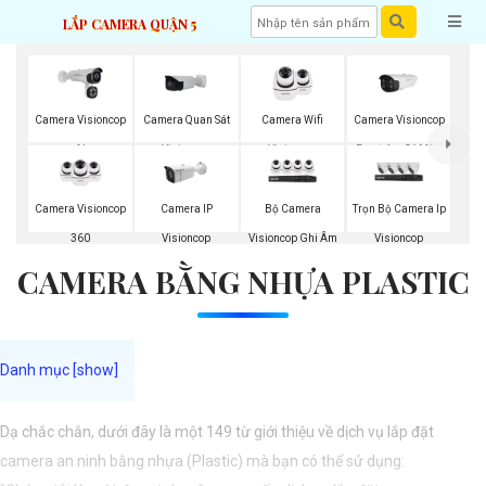
LẮP CAMERA QUẬN 5
Camera Visioncop
Camera Quan Sát
Camera Wifi
Camera Visioncop
Al
Visioncop
Visioncop
Ban Đêm Có Màu
Camera Visioncop
Camera IP
Bộ Camera
Trọn Bộ Camera Ip
360
Visioncop
Visioncop Ghi Âm
Visioncop
CAMERA BẰNG NHỰA PLASTIC
Dạ chắc chắn, dưới đây là một 149 từ giới thiệu về dịch vụ lắp đặt
camera an ninh bằng nhựa (Plastic) mà bạn có thể sử dụng: