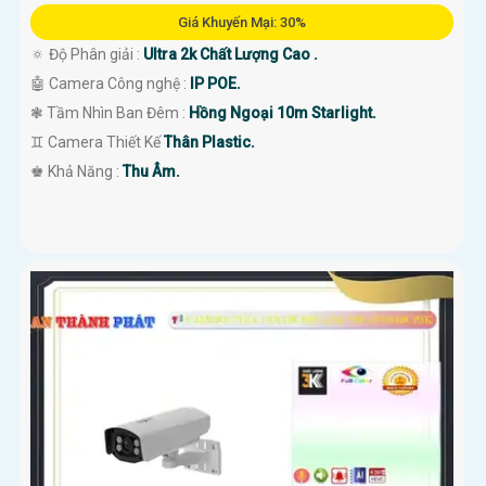
Giá Khuyến Mại: 30%
🔅 Độ Phân giải :
Ultra 2k Chất Lượng Cao .
🤖️ Camera Công nghệ :
IP POE.
❃ Tầm Nhìn Ban Đêm :
Hồng Ngoại 10m Starlight.
♊ Camera Thiết Kế
Thân Plastic.
️♚ Khả Năng :
Thu Âm.