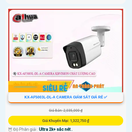
KX-AF5003L-DL-A CAMERA GIÁM SÁT GIÁ RẺ ✅
Giá Bán: 2,035,000 ₫
Giá Khuyến Mại: 1,322,750 ₫
🦉 Độ Phân giải :
Ultra 2k+ sắc nét .