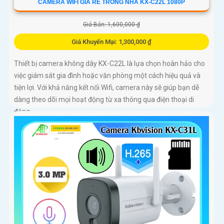
CAMERA WIFI GIÁ RẺ TRONG NHÀ KX-C22L 1080P
Giá Bán: 1,600,000 ₫
Giá Khuyến Mại: 1,300,000 ₫
Thiết bị camera không dây KX-C22L là lựa chọn hoàn hảo cho
việc giám sát gia đình hoặc văn phòng một cách hiệu quả và
tiện lợi. Với khả năng kết nối Wifi, camera này sẽ giúp bạn dễ
dàng theo dõi mọi hoạt động từ xa thông qua điện thoại di
động