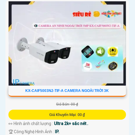
KX-CAIF5003N2-TIF-A CAMERA NGOÀI TRỜI 3K
Giá Bán: 00 ₫
Giá Khuyến Mại: 00 ₫
👀 Hình ảnh chất lượng :
Ultra 2k+ sắc nét .
🏆 Công Nghệ Hình Ảnh :
IP.