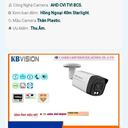
🕉️ Công Nghệ Camera :
AHD CVI TVI BCS.
❂ Xem ban đêm :
Hồng Ngoại 40m Starlight.
💦 Mẫu Camera
Thân Plastic.
️🔔 Ưu Điểm :
Thu Âm.