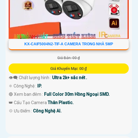
KX-CAIF5004N2-TIF-A CAMERA TRONG NHÀ 5MP
Giá Bán: 00 ₫
Giá Khuyến Mại: 00 ₫
👁️‍🗨 Chất lượng hình :
Ultra 2k+ sắc nét .
⚛️ Công Nghệ :
IP.
🔴 Xem ban đêm :
Full Color 30m Hồng Ngoại SMD.
👑 Cấu Tạo Camera
Thân Plastic.
️💠 Ưu Điểm :
Công Nghệ AI.