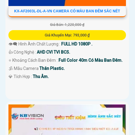
KX-AF2003L-DL-A-VN CAMERA CÓ MÀU BAN ĐÊM SẮC NÉT
Giá Bán: 1,220,000 ₫
Giá Khuyến Mại: 793,000 ₫
👁️‍🗨 Hình Ành Chất Lượng :
FULL HD 1080P .
👍 Công Nghệ :
AHD CVI TVI BCS.
⭐ Khoảng Cách Ban Đêm :
Full Color 40m Có Màu Ban Ðêm.
🕉️ Mẫu Camera
Thân Plastic.
️💎 Tích Hợp :
Thu Âm.