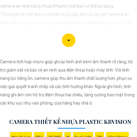
camera an ninh bằng nhựa (Plastic) mà bạn có thể sử dụng:
"Chúng tôi là một đơn vị chuyên cung cấp dịch vụ lắp đặt camera an
ninh chất lượng cao, sử dụng công nghệ nhựa chất lượng vượt trội. Với
đội ngũ kỹ thuật viên chuyên nghiệp, chúng tôi cam kết mang đến cho
khách hàng sự an tâm và yên tâm về an ninh tại mọi không gian. Hệ
thống camera nhựa của chúng An Thành Phát Không chỉ mang lại hình
ảnh rõ nét mà còn sở hữu tính năng chống thấm nước, chống va đập
Camera tích hợp micro giúp ghi lại hình ảnh kèm âm thanh rõ ràng, hỗ
hiệu quả. Đến với chúng tôi, quý khách sẽ được tư vấn kỹ lưỡng và lựa
trợ giám sát và bảo vệ an ninh qua điện thoại hoặc máy tính. Với tính
chọn giải pháp an ninh tốt nhất cho gia đình, cửa hàng hoặc doanh
năng lọc tiếng ồn, camera giúp thu âm thanh chất lượng hơn, phục vụ
nghiệp của mình. Hãy để chúng tôi giúp bạn bảo vệ mọi khoảnh khắc
việc giải quyết tranh chấp và các tình huống khác. Ngoài ghi hình, tính
quan trọng."
năng ghi âm còn hỗ trợ đàm thoại hai chiều, tăng cường bảo mật trong
các khu vực như văn phòng, cửa hàng hay nhà ở.
CAMERA THIẾT KẾ NHỰA PLASTIC KBVISION