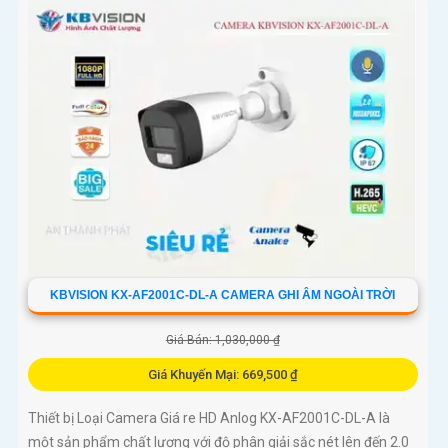
KBVISION KX-AF2001C-DL-A CAMERA GHI ÂM NGOÀI TRỜI
Giá Bán: 1,030,000 ₫
Giá Khuyến Mại: 669,500 ₫
Thiết bị Loại Camera Giá re HD Anlog KX-AF2001C-DL-A là
một sản phẩm chất lượng với độ phân giải sắc nét lên đến 2.0