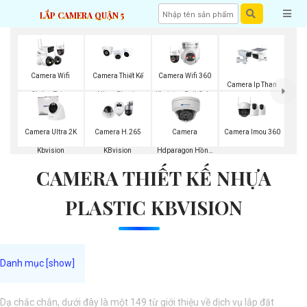
LẮP CAMERA QUẬN 5
Camera Wifi
Camera Thiết Kế
Camera Wifi 360
Camera Ip Than
Chống Trộm
Nhựa Plastic
Kbvision Full Color
Kbvision
Kbvision
Kbvision
Camera Imou 360
Camera Ultra 2K
Camera H.265
Camera
Kbvision
KBvision
Hdparagon Hồng
CAMERA THIẾT KẾ NHỰA
Ngoại
PLASTIC KBVISION
Dạ chắc chắn, dưới đây là một 149 từ giới thiệu về dịch vụ lắp đặt