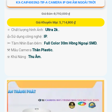
KX-CAIF4003N2-TIF-A CAMERA IP GHI ÂM NGOÀI TRỜI
Giá Bán: 8,792,000 ₫
Giá Khuyến Mại: 5,714,800 ₫
🔅 Chất lượng hình Ảnh :
Ultra 2k .
👍 Sử dụng công nghệ :
IP.
🔦 Tầm Nhìn Ban Đêm :
Full Color 30m Hồng Ngoại SMD.
⚒ Mẫu Camera
Thân Plastic.
️☣️ Khả Năng :
Thu Âm.