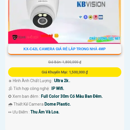
KX-C42L CAMERA GIÁ RẺ LẮP TRONG NHÀ 4MP
Giá Bán: 1,800,000 ₫
Giá Khuyến Mại: 1,500,000 ₫
☀️ Hình Ành Chất Lượng :
Ultra 2k .
🕉️ Tích hợp công nghệ :
IP Wifi.
✪ Xem ban đêm :
Full Color 30m Có Màu Ban Ðêm.
🌧️ Thiết Kế Camera
Dome Plastic.
️↭ Ưu Điểm :
Thu Âm Và Loa.