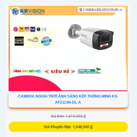
CAMERA NGOÀI TRỜI ÁNH SÁNG KÉP THÔNG MINH KX-
AF2113N-DL-A
Giá Bán: 1,610,000 ₫
Giá Khuyến Mại: 1,046,500 ₫