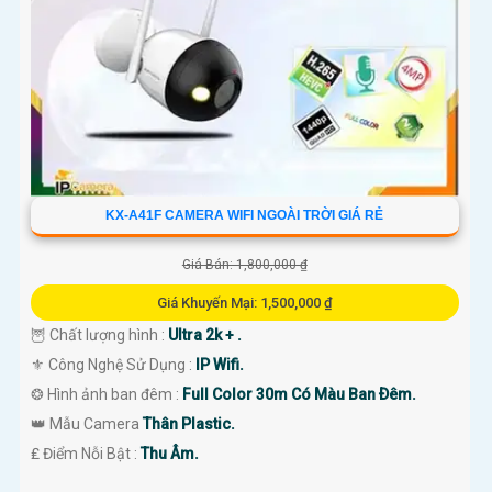
KX-A41F CAMERA WIFI NGOÀI TRỜI GIÁ RẺ
Giá Bán: 1,800,000 ₫
Giá Khuyến Mại: 1,500,000 ₫
🦉 Chất lượng hình :
Ultra 2k + .
⚜️ Công Nghệ Sử Dụng :
IP Wifi.
❂ Hình ảnh ban đêm :
Full Color 30m Có Màu Ban Ðêm.
👑 Mẫu Camera
Thân Plastic.
️₤ Điểm Nỗi Bật :
Thu Âm.