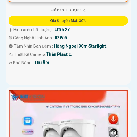
Giá Bán: 1,376,000 ₫
Giá Khuyến Mại: 30%
☀️ Hình ảnh chất lượng :
Ultra 2k .
®️ Công Nghệ Hình Ảnh :
IP Wifi.
🌚 Tầm Nhìn Ban Đêm :
Hồng Ngoại 30m Starlight.
🔩 Thiết Kế Camera
Thân Plastic.
️↭ Khả Năng :
Thu Âm.