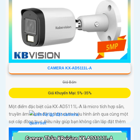
CAMERA KX-AD5111L-A
Giá Bán:
Giá Khuyến Mại: 5%-35%
Một điểm đặc biệt của KX‑AD5111L‑A là micro tích hợp sẵn,
truyền âm thanh đồng thời với tín hiệu hình ảnh qua cùng một
sợi cáp đồng trục. Điều này giúp bạn không cần lắp đặt thêm
micro rời, giảm thiểu chi phí và thời gian thi công