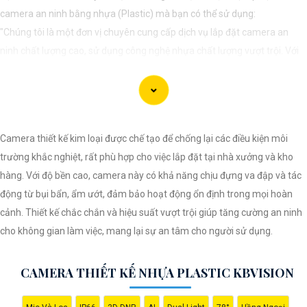
camera an ninh bằng nhựa (Plastic) mà bạn có thể sử dụng:
"Chúng tôi là một đơn vị chuyên cung cấp dịch vụ lắp đặt camera an
ninh chất lượng cao, sử dụng công nghệ nhựa chất lượng vượt trội. Với
đội ngũ kỹ thuật viên chuyên nghiệp, chúng tôi cam kết mang đến cho
khách hàng sự an tâm và yên tâm về an ninh tại mọi không gian. Hệ
thống camera nhựa của chúng An Thành Phát Không chỉ mang lại hình
ảnh rõ nét mà còn sở hữu tính năng chống thấm nước, chống va đập
Camera thiết kế kim loại được chế tạo để chống lại các điều kiện môi
hiệu quả. Đến với chúng tôi, quý khách sẽ được tư vấn kỹ lưỡng và lựa
trường khắc nghiệt, rất phù hợp cho việc lắp đặt tại nhà xưởng và kho
chọn giải pháp an ninh tốt nhất cho gia đình, cửa hàng hoặc doanh
hàng. Với độ bền cao, camera này có khả năng chịu đựng va đập và tác
nghiệp của mình. Hãy để chúng tôi giúp bạn bảo vệ mọi khoảnh khắc
động từ bụi bẩn, ẩm ướt, đảm bảo hoạt động ổn định trong mọi hoàn
quan trọng."
cảnh. Thiết kế chắc chắn và hiệu suất vượt trội giúp tăng cường an ninh
cho không gian làm việc, mang lại sự an tâm cho người sử dụng.
CAMERA THIẾT KẾ NHỰA PLASTIC KBVISION