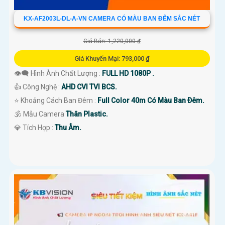
KX-AF2003L-DL-A-VN CAMERA CÓ MÀU BAN ĐÊM SẮC NÉT
Giá Bán: 1,220,000 ₫
Giá Khuyến Mại: 793,000 ₫
👁️‍🗨 Hình Ành Chất Lượng :
FULL HD 1080P .
👍 Công Nghệ :
AHD CVI TVI BCS.
⭐ Khoảng Cách Ban Đêm :
Full Color 40m Có Màu Ban Ðêm.
🕉️ Mẫu Camera
Thân Plastic.
️💎 Tích Hợp :
Thu Âm.