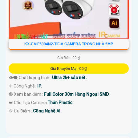
KX-CAIF5004N2-TIF-A CAMERA TRONG NHÀ 5MP
Giá Bán: 00 ₫
Giá Khuyến Mại: 00 ₫
👁️‍🗨 Chất lượng hình :
Ultra 2k+ sắc nét .
⚛️ Công Nghệ :
IP.
🔴 Xem ban đêm :
Full Color 30m Hồng Ngoại SMD.
👑 Cấu Tạo Camera
Thân Plastic.
️💠 Ưu Điểm :
Công Nghệ AI.