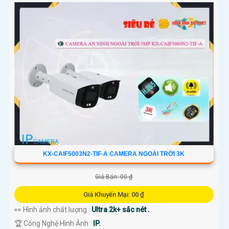
KX-CAIF5003N2-TIF-A CAMERA NGOÀI TRỜI 3K
Giá Bán: 00 ₫
Giá Khuyến Mại: 00 ₫
👀 Hình ảnh chất lượng :
Ultra 2k+ sắc nét .
🏆 Công Nghệ Hình Ảnh :
IP.