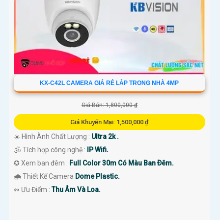
KX-C42L CAMERA GIÁ RẺ LẮP TRONG NHÀ 4MP
Giá Bán: 1,800,000 ₫
Giá Khuyến Mại: 1,500,000 ₫
☀️ Hình Ành Chất Lượng :
Ultra 2k .
🕉️ Tích hợp công nghệ :
IP Wifi.
✪ Xem ban đêm :
Full Color 30m Có Màu Ban Ðêm.
🌧️ Thiết Kế Camera
Dome Plastic.
️↭ Ưu Điểm :
Thu Âm Và Loa.