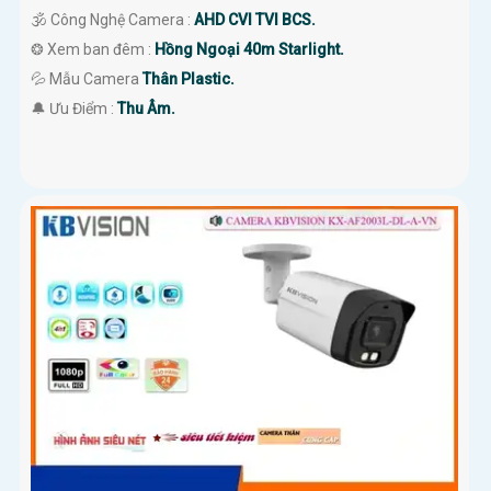
🕉️ Công Nghệ Camera :
AHD CVI TVI BCS.
❂ Xem ban đêm :
Hồng Ngoại 40m Starlight.
💦 Mẫu Camera
Thân Plastic.
️🔔 Ưu Điểm :
Thu Âm.