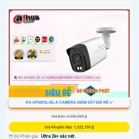
KX-AF5003L-DL-A CAMERA GIÁM SÁT GIÁ RẺ ✅
Giá Bán: 2,035,000 ₫
Giá Khuyến Mại: 1,322,750 ₫
🦉 Độ Phân giải :
Ultra 2k+ sắc nét .