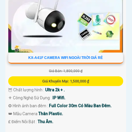
KX-A41F CAMERA WIFI NGOÀI TRỜI GIÁ RẺ
Giá Bán: 1,800,000 ₫
Giá Khuyến Mại: 1,500,000 ₫
🦉 Chất lượng hình :
Ultra 2k + .
⚜️ Công Nghệ Sử Dụng :
IP Wifi.
❂ Hình ảnh ban đêm :
Full Color 30m Có Màu Ban Ðêm.
👑 Mẫu Camera
Thân Plastic.
️₤ Điểm Nỗi Bật :
Thu Âm.