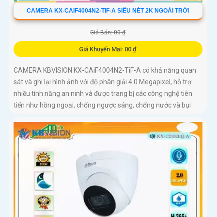
CAMERA KX-CAIF4004N2-TIF-A SIÊU NÉT 2K NGOÀI TRỜI
Giá Bán: 00 ₫
Giá Khuyến Mại: 00 ₫
CAMERA KBVISION KX-CAiF4004N2-TiF-A có khả năng quan
sát và ghi lại hình ảnh với độ phân giải 4.0 Megapixel, hỗ trợ
nhiều tính năng an ninh và được trang bị các công nghệ tiên
tiến như hồng ngoại, chống ngược sáng, chống nước và bụi