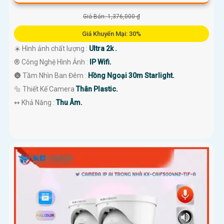
Giá Bán: 1,376,000 ₫
Giá Khuyến Mại: 30%
☀️ Hình ảnh chất lượng :
Ultra 2k .
®️ Công Nghệ Hình Ảnh :
IP Wifi.
🌚 Tầm Nhìn Ban Đêm :
Hồng Ngoại 30m Starlight.
🔩 Thiết Kế Camera
Thân Plastic.
️↭ Khả Năng :
Thu Âm.