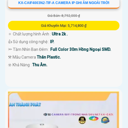
KX-CAIF4003N2-TIF-A CAMERA IP GHI ÂM NGOÀI TRỜI
Giá Bán: 8,792,000 ₫
Giá Khuyến Mại: 5,714,800 ₫
🔅 Chất lượng hình Ảnh :
Ultra 2k .
👍 Sử dụng công nghệ :
IP.
🔦 Tầm Nhìn Ban Đêm :
Full Color 30m Hồng Ngoại SMD.
⚒ Mẫu Camera
Thân Plastic.
️☣️ Khả Năng :
Thu Âm.