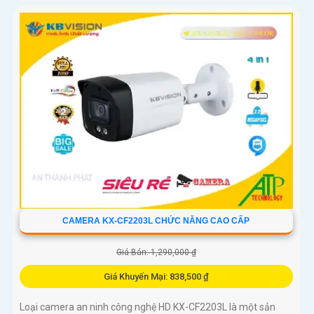
CAMERA KX-CF2203L CHỨC NĂNG CAO CẤP
Giá Bán: 1,290,000 ₫
Giá Khuyến Mại: 838,500 ₫
Loại camera an ninh công nghệ HD KX-CF2203L là một sản