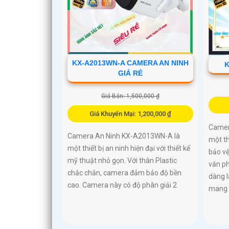
KX-A2013WN-A CAMERA AN NINH
K
GIÁ RẺ
Giá Bán: 1,500,000 ₫
Giá Khuyến Mại: 1,200,000 ₫
Camer
Camera An Ninh KX-A2013WN-A là
một th
một thiết bị an ninh hiện đại với thiết kế
bảo vệ
mỹ thuật nhỏ gọn. Với thân Plastic
văn ph
chắc chắn, camera đảm bảo độ bền
dàng 
cao. Camera này có độ phân giải 2
mang đ