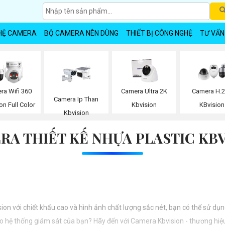
HỆ CAMERA
BỘ CAMERA NÊN DÙNG
THIẾT BỊ CÔNG NGHỆ
TƯ VẤN
ra Wifi 360
Camera Ultra 2K
Camera H.
Camera Ip Than
on Full Color
Kbvision
KBvision
Kbvision
RA THIẾT KẾ NHỰA PLASTIC KBV
sion với chiết khấu cao và hình ảnh chất lượng sắc nét, bạn có thể sử d
o hệ thống giám sát của bạn? Hãy đến với Camera Kbvision - thương hiệu 