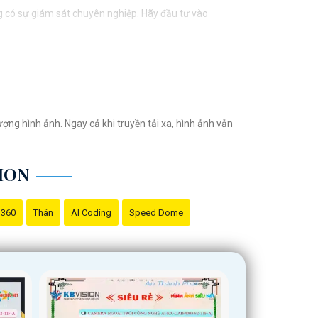
g có sự giám sát chuyên nghiệp. Hãy đầu tư vào
ợng hình ảnh. Ngay cả khi truyền tải xa, hình ảnh vẫn
ION
 360
Thân
AI Coding
Speed Dome