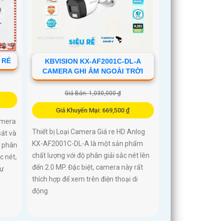
 RẺ
KBVISION KX-AF2001C-DL-A
CAMERA GHI ÂM NGOÀI TRỜI
Giá Bán: 1,030,000 ₫
Giá Khuyến Mại: 669,500 ₫
amera
Thiết bị Loại Camera Giá re HD Anlog
sát và
KX-AF2001C-DL-A là một sản phẩm
ộ phân
chất lượng với độ phân giải sắc nét lên
c nét,
đến 2.0 MP. Đặc biệt, camera này rất
sự
thích hợp để xem trên điện thoại di
động