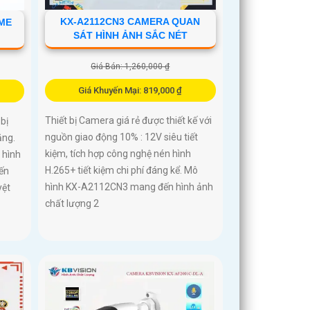
KX-A2112CN3 CAMERA QUAN
OME
SÁT HÌNH ẢNH SẮC NÉT
Giá Bán: 1,260,000 ₫
Giá Khuyến Mại: 819,000 ₫
Thiết bị Camera giá rẻ được thiết kế với
bị
nguồn giao động 10% : 12V siêu tiết
ăng.
kiệm, tích hợp công nghệ nén hình
 hình
H.265+ tiết kiệm chi phí đáng kể. Mô
ến
hình KX-A2112CN3 mang đến hình ảnh
yệt
chất lượng 2