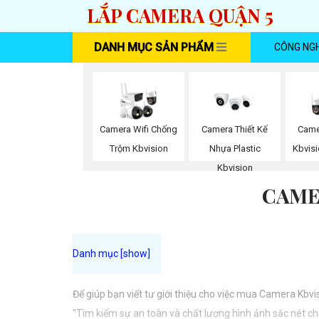
LẮP CAMERA QUẬN 5
DANH MỤC SẢN PHẨM
CÔNG NG
Camera Wifi Chống
Camera Thiết Kế
Came
Trộm Kbvision
Nhựa Plastic
Kbvisi
Kbvision
CAME
Để giúp bạn viết tư giới thiệu cho việc mua Camera Kbvi
"Tìm kiếm sự an toàn và chất lượng hình ảnh sắc nét ch