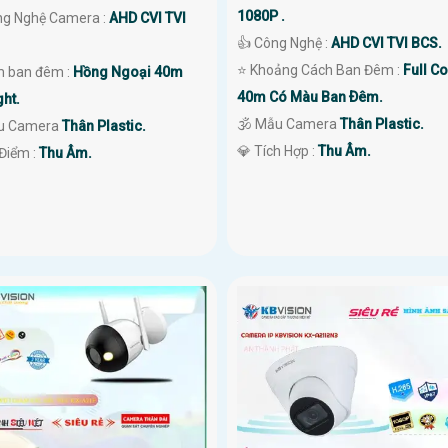
1080P .
ông Nghệ Camera :
AHD CVI TVI
👍 Công Nghệ :
AHD CVI TVI BCS.
⭐ Khoảng Cách Ban Đêm :
Full Co
 ban đêm :
Hồng Ngoại 40m
40m Có Màu Ban Ðêm.
ght.
🕉️ Mẫu Camera
Thân Plastic.
u Camera
Thân Plastic.
️💎 Tích Hợp :
Thu Âm.
 Điểm :
Thu Âm.