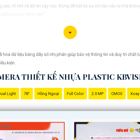
cao, rõ nét và độ tin cậy cao. Đừng để bất kỳ sự cố nào xảy ra mà khôn
 của bạn ngay hôm nay!"
 hợp với nhu cầu cụ thể của bạn. Chúc bạn thành công!
a dữ liệu bằng dãy số nhị phân giúp bảo vệ thông tin và duy trì chất lư
iều kiện.
MERA THIẾT KẾ NHỰA PLASTIC KBVIS
ual Light
78°
Hồng Ngoại
Full Color
2.0 MP
CMOS
Xoay