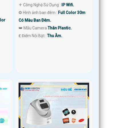
⚜️ Công Nghệ Sử Dụng :
IP Wifi.
❂ Hình ảnh ban đêm :
Full Color 30m
lor
Có Màu Ban Ðêm.
👑 Mẫu Camera
Thân Plastic.
️₤ Điểm Nỗi Bật :
Thu Âm.