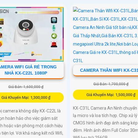
MERA WIFI GIÁ RẺ TRONG
CAMERA THÂN WIFI KX-C3
NHÀ KX-C22L 1080P
Giá Bán: 1,700,000 ₫
Giá Bán: 1,600,000 ₫
Giá Khuyến Mại: 1,500,000 ₫
Giá Khuyến Mại: 1,300,000 ₫
KX-C31L Camera An Ninh chuyển
bị camera không dây KX-C22L là
lạ micro và loa tích hợp. Chip xử lý
ọn hoàn hảo cho việc giám sát
CMOS hình ảnh đẹp ánh sáng kép
nh hoặc văn phòng một cách hiệu
đêm. Hình ảnh đêm Full Color 30m
 tiện lợi. Với khả năng kết nối Wifi,
Wifi lưu trữ 256GB