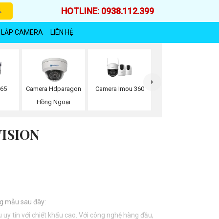
HOTLINE: 0938.112.399
 LẮP CAMERA
LIÊN HỆ
Camera Imou 360
265
Camera Hdparagon
Hồng Ngoại
ISION
ụng mẫu sau đây:
uy tín với chiết khấu cao. Với công nghệ hàng đầu,