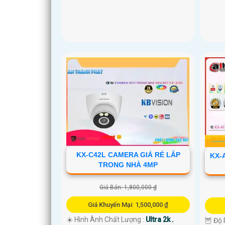
KX-C42L CAMERA GIÁ RẺ LẮP
KX-
TRONG NHÀ 4MP
Giá Bán: 1,800,000 ₫
Giá Khuyến Mại: 1,500,000 ₫
☀️ Hình Ành Chất Lượng :
Ultra 2k .
🦉 Độ 