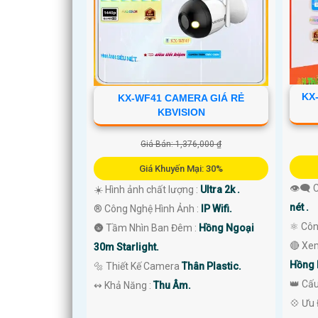
KX
KX-WF41 CAMERA GIÁ RẺ
'
KBVISION
Giá Bán: 1,376,000 ₫
Giá Khuyến Mại: 30%
👁️‍🗨
☀️ Hình ảnh chất lượng :
Ultra 2k .
nét .
®️ Công Nghệ Hình Ảnh :
IP Wifi.
⚛️ Cô
🌚 Tầm Nhìn Ban Đêm :
Hồng Ngoại
🔴 Xe
30m Starlight.
Hồng 
🔩 Thiết Kế Camera
Thân Plastic.
👑 Cấ
️↭ Khả Năng :
Thu Âm.
️💠 Ưu