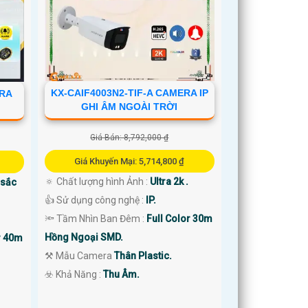
KX-CAIF4003N2-TIF-A CAMERA IP
ERA
GHI ÂM NGOÀI TRỜI
Giá Bán: 8,792,000 ₫
Giá Khuyến Mại: 5,714,800 ₫
🔅 Chất lượng hình Ảnh :
Ultra 2k .
 sắc
👍 Sử dụng công nghệ :
IP.
🔦 Tầm Nhìn Ban Đêm :
Full Color 30m
Hồng Ngoại SMD.
r 40m
⚒ Mẫu Camera
Thân Plastic.
️☣️ Khả Năng :
Thu Âm.