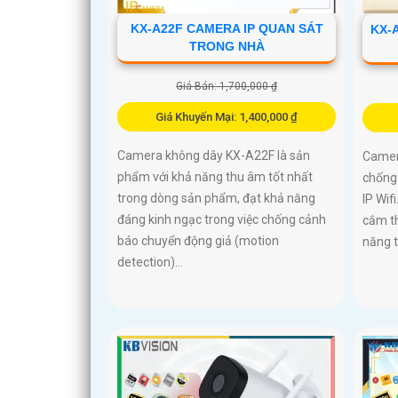
KX-A22F CAMERA IP QUAN SÁT
KX-
TRONG NHÀ
Giá Bán: 1,700,000 ₫
Giá Khuyến Mại: 1,400,000 ₫
Camera không dây KX-A22F là sản
Camera
phẩm với khả năng thu âm tốt nhất
chống 
trong dòng sản phẩm, đạt khả năng
IP Wif
đáng kinh ngạc trong việc chống cảnh
cắm th
báo chuyển động giả (motion
năng t
detection)...