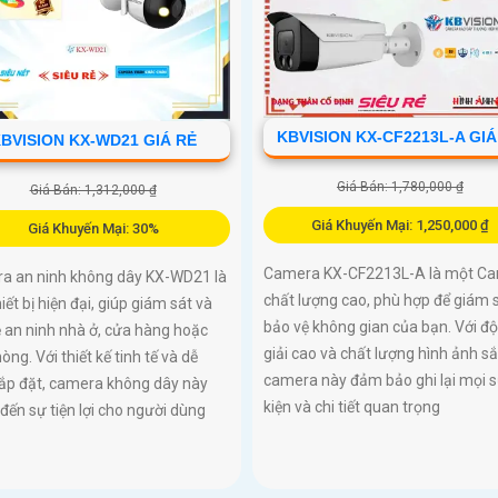
KBVISION KX-CF2213L-A GIÁ
BVISION KX-WD21 GIÁ RẺ
Giá Bán: 1,780,000 ₫
Giá Bán: 1,312,000 ₫
Giá Khuyến Mại: 1,250,000 ₫
Giá Khuyến Mại: 30%
Camera KX-CF2213L-A là một C
a an ninh không dây KX-WD21 là
chất lượng cao, phù hợp để giám 
iết bị hiện đại, giúp giám sát và
bảo vệ không gian của bạn. Với đ
 an ninh nhà ở, cửa hàng hoặc
giải cao và chất lượng hình ảnh sắ
òng. Với thiết kế tinh tế và dễ
camera này đảm bảo ghi lại mọi 
lắp đặt, camera không dây này
kiện và chi tiết quan trọng
ến sự tiện lợi cho người dùng