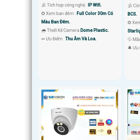
🕉️ Tích hợp công nghệ :
IP Wifi.
🕉️ C
✪ Xem ban đêm :
Full Color 30m Có
BCS.
Màu Ban Ðêm.
❂ Xem
🌧️ Thiết Kế Camera
Dome Plastic.
Starli
️↭ Ưu Điểm :
Thu Âm Và Loa.
💦 Mẫ
️🔔 Ưu