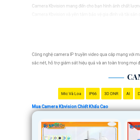
Camera Kbvision mang đến cho bạn hình ảnh chất lượng 
Camera Kbvision và yên tâm bảo vệ gia đình và tài sản
Bạn có thể điều chỉnh và thêm vào nội dung trên để phù
Công nghệ camera IP truyền video qua cáp mạng với mã hó
sắc nét, hỗ trợ giám sát hiệu quả và an toàn trong mọi đ
CA
Mic Và Loa
IP66
3D DNR
AI
D
Mua Camera Kbvision Chiết Khấu Cao