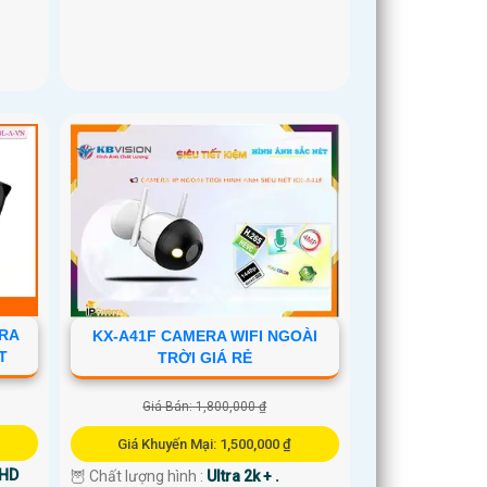
ERA
KX-A41F CAMERA WIFI NGOÀI
T
TRỜI GIÁ RẺ
Giá Bán: 1,800,000 ₫
Giá Khuyến Mại: 1,500,000 ₫
 HD
🦉 Chất lượng hình :
Ultra 2k + .