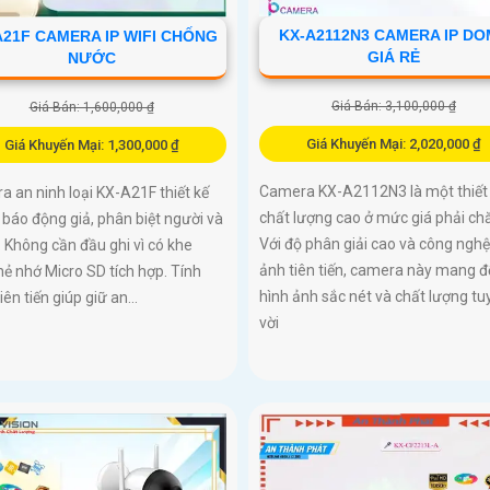
KX-A2112N3 CAMERA IP D
A21F CAMERA IP WIFI CHỐNG
GIÁ RẺ
NƯỚC
Giá Bán: 3,100,000 ₫
Giá Bán: 1,600,000 ₫
Giá Khuyến Mại: 2,020,000 ₫
Giá Khuyến Mại: 1,300,000 ₫
Camera KX-A2112N3 là một thiết 
 an ninh loại KX-A21F thiết kế
chất lượng cao ở mức giá phải ch
báo động giả, phân biệt người và
Với độ phân giải cao và công nghệ
i. Không cần đầu ghi vì có khe
ảnh tiên tiến, camera này mang đ
ẻ nhớ Micro SD tích hợp. Tính
hình ảnh sắc nét và chất lượng tu
iên tiến giúp giữ an...
vời