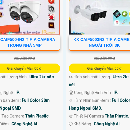
-CAIF5004N2-TIF-A CAMERA
KX-CAIF5003N2-TIF-A CAM
TRONG NHÀ 5MP
NGOÀI TRỜI 3K
Giá Bán: 00 ₫
Giá Bán: 00 ₫
Giá Khuyến Mại: 00 ₫
Giá Khuyến Mại: 00 ₫
 Chất lượng hình :
Ultra 2k+ sắc
👀 Hình ảnh chất lượng :
Ultra 2k+
nét .
ng Nghệ :
IP.
🏆 Công Nghệ Hình Ảnh :
IP.
m ban đêm :
Full Color 30m
🔅 Tầm Nhìn Ban Đêm :
Full Colo
Ngoại SMD.
Hồng Ngoại SMD.
u Tạo Camera
Thân Plastic.
🎨 Thiết Kế Camera
Thân Plastic.
 Điểm :
Công Nghệ AI.
️💮 Khả Năng :
Công Nghệ AI.