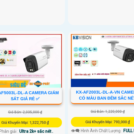
KX-AF2003L-DL-A-VN CAM
AF5003L-DL-A CAMERA GIÁM
CÓ MÀU BAN ĐÊM SẮC NÉ
SÁT GIÁ RẺ ✅
Giá Bán: 1,220,000 ₫
Giá Bán: 2,035,000 ₫
Giá Khuyến Mại: 793,000 ₫
Giá Khuyến Mại: 1,322,750 ₫
👁️‍🗨 Hình Ành Chất Lượng :
FULL
Phân giải :
Ultra 2k+ sắc nét .