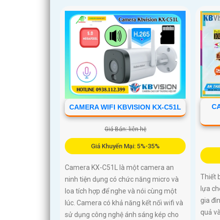
CA
CAMERA WIFI KBVISION KX-C51L
Giá Bán: liên hệ
Giá Khuyến Mại: 5%-35%
Camera KX-C51L là một camera an
Thiết 
ninh tiện dụng có chức năng micro và
lựa ch
loa tích hợp để nghe và nói cùng một
gia đì
lúc. Camera có khả năng kết nối wifi và
quả và
sử dụng công nghệ ánh sáng kép cho