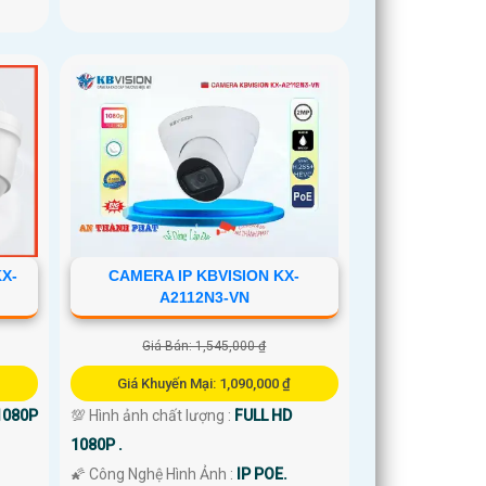
KX-
CAMERA IP KBVISION KX-
A2112N3-VN
Giá Bán: 1,545,000 ₫
Giá Khuyến Mại: 1,090,000 ₫
1080P
💯 Hình ảnh chất lượng :
FULL HD
1080P .
🌠 Công Nghệ Hình Ảnh :
IP POE.