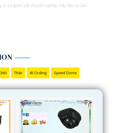
g có sự giám sát chuyên nghiệp. Hãy đầu tư vào
ION
 360
Thân
AI Coding
Speed Dome