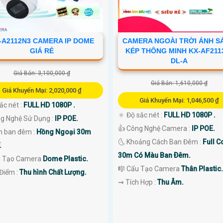
-A2112N3 CAMERA IP DOME
CAMERA NGOÀI TRỜI ÁNH S
GIÁ RẺ
KÉP THÔNG MINH KX-AF211
DL-A
Giá Bán: 3,100,000 ₫
Giá Bán: 1,610,000 ₫
Giá Khuyến Mại: 2,020,000 ₫
Giá Khuyến Mại: 1,046,500 ₫
sắc nét :
FULL HD 1080P .
🔅 Độ sắc nét :
FULL HD 1080P .
g Nghệ Sử Dụng :
IP POE.
👍 Công Nghệ Camera :
IP POE.
 ban đêm :
Hồng Ngoại 30m
🌜 Khoảng Cách Ban Đêm :
Full C
.
30m Có Màu Ban Ðêm.
 Tạo Camera
Dome Plastic.
🎼️ Cấu Tạo Camera
Thân Plastic.
Điểm :
Thu hình Chất Lượng.
️⇝ Tích Hợp :
Thu Âm.