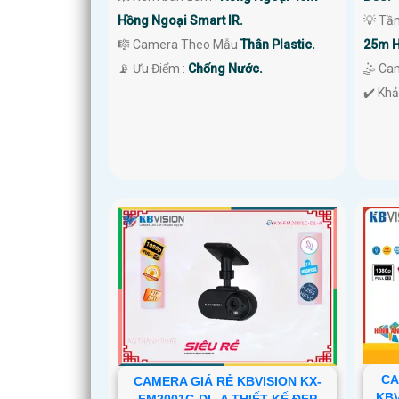
Hồng Ngoại Smart IR.
💡 Tầ
🎼️ Camera Theo Mẫu
Thân Plastic.
25m H
️📡 Ưu Điểm :
Chống Nước.
🤹 Ca
️✔️ Kh
CA
CAMERA GIÁ RẺ KBVISION KX-
KBV
FM2001C-DL-A THIẾT KẾ ĐẸP