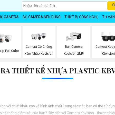
HỆ CAMERA
BỘ CAMERA NÊN DÙNG
THIẾT BỊ CÔNG NGHỆ
TƯ VẤN
Camera Có Chống
Bán Camera
Camera Xoay
Ip Full Color
Xâm Nhập Kbvision
Kbvision 2MP
Kbvision
RA THIẾT KẾ NHỰA PLASTIC KBV
sion với chiết khấu cao và hình ảnh chất lượng sắc nét, bạn có thể sử d
o hệ thống giám sát của bạn? Hãy đến với Camera Kbvision - thương hiệu 