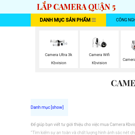
LẮP CAMERA QUẬN 5
DANH MỤC SẢN PHẨM
CÔNG NG
Camera Wifi
Camera Ultra 3k
Camera 
Kbvision
Kbvision
CAME
Để giúp bạn viết tư giới thiệu cho việc mua Camera Kbvi
"Tìm kiếm sự an toàn và chất lượng hình ảnh sắc nét ch