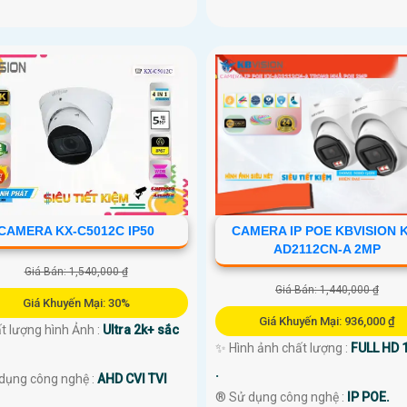
CAMERA KX-C5012C IP50
CAMERA IP POE KBVISION 
AD2112CN-A 2MP
Giá Bán: 1,540,000 ₫
Giá Bán: 1,440,000 ₫
Giá Khuyến Mại: 30%
Giá Khuyến Mại: 936,000 ₫
t lượng hình Ảnh :
Ultra 2k+ sắc
✨ Hình ảnh chất lượng :
FULL HD 
.
 dụng công nghệ :
AHD CVI TVI
®️ Sử dụng công nghệ :
IP POE.