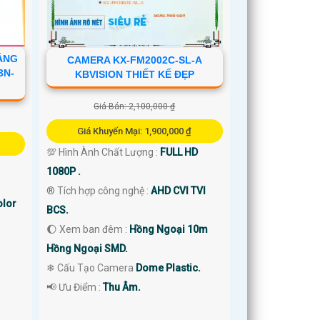
ÁNG
CAMERA KX-FM2002C-SL-A
3N-
KBVISION THIẾT KẾ ĐẸP
Giá Bán: 2,100,000 ₫
Giá Khuyến Mại: 1,900,000 ₫
💯 Hình Ành Chất Lượng :
FULL HD
1080P .
®️ Tích hợp công nghệ :
AHD CVI TVI
olor
BCS.
🌔 Xem ban đêm :
Hồng Ngoại 10m
Hồng Ngoại SMD.
❄ Cấu Tạo Camera
Dome Plastic.
️📢 Ưu Điểm :
Thu Âm.