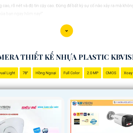
cao, rõ nét và độ tin cậy cao. Đừng để bất kỳ sự cố nào xảy ra mà khôn
 của bạn ngay hôm nay!"
 hợp với nhu cầu cụ thể của bạn. Chúc bạn thành công!
MERA THIẾT KẾ NHỰA PLASTIC KBVIS
ual Light
78°
Hồng Ngoại
Full Color
2.0 MP
CMOS
Xoay