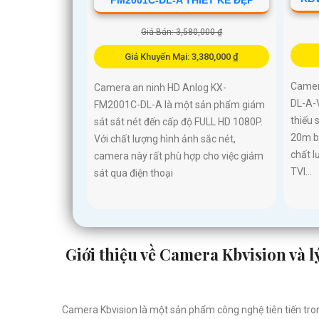
Giá Bán: 3,580,000 ₫
Giá Khuyến Mại: 3,380,000 ₫
Camer
Camera an ninh HD Anlog KX-
DL-A-V
FM2001C-DL-A là một sản phẩm giám
thiếu 
sát sắt nét đến cấp độ FULL HD 1080P.
20m b
Với chất lượng hình ảnh sắc nét,
chất l
camera này rất phù hợp cho việc giám
TVI...
sát qua điện thoại
Giới thiệu về Camera Kbvision và l
Camera Kbvision là một sản phẩm công nghệ tiên tiến tron