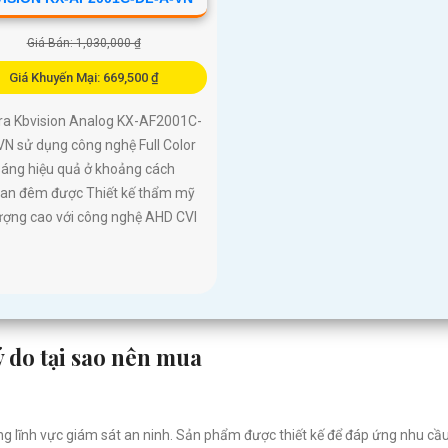
Giá Bán: 1,030,000 ₫
Giá Khuyến Mại: 669,500 ₫
a Kbvision Analog KX-AF2001C-
N sử dụng công nghệ Full Color
sáng hiệu quả ở khoảng cách
an đêm được Thiết kế thẩm mỹ
ượng cao với công nghệ AHD CVI
ý do tại sao nên mua
g lĩnh vực giám sát an ninh. Sản phẩm được thiết kế để đáp ứng nhu cầu