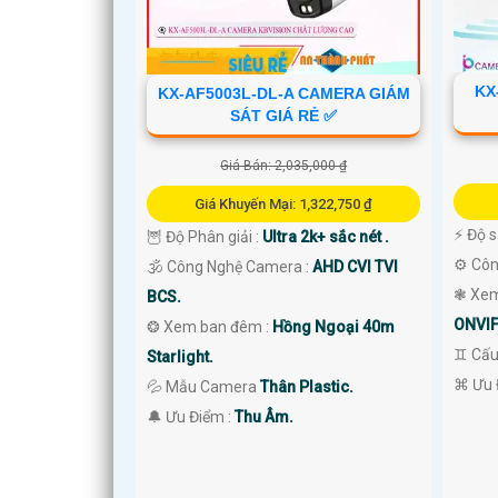
KX
KX-AF5003L-DL-A CAMERA GIÁM
SÁT GIÁ RẺ ✅
'
Giá Bán: 2,035,000 ₫
Giá Khuyến Mại: 1,322,750 ₫
️⚡ Độ 
🦉 Độ Phân giải :
Ultra 2k+ sắc nét .
⚙ Côn
🕉️ Công Nghệ Camera :
AHD CVI TVI
❃ Xem
BCS.
ONVIF
❂ Xem ban đêm :
Hồng Ngoại 40m
♊ Cấu
Starlight.
️⌘ Ưu 
💦 Mẫu Camera
Thân Plastic.
️🔔 Ưu Điểm :
Thu Âm.