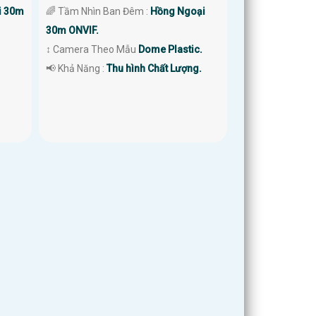
i 30m
🌈 Tầm Nhìn Ban Đêm :
Hồng Ngoại
30m ONVIF.
↕️ Camera Theo Mẫu
Dome Plastic.
️📢 Khả Năng :
Thu hình Chất Lượng.