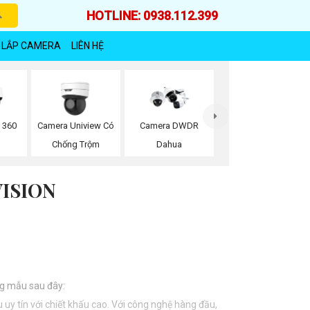
HOTLINE: 0938.112.399
 LẮP CAMERA
LIÊN HỆ
 360
Camera Uniview Có
Camera DWDR
Chống Trộm
Dahua
ISION
ụng mẫu sau đây:
uy tín với chiết khấu cao. Với công nghệ hàng đầu,