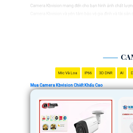
Camera Kbvision mang đến cho bạn hình ảnh chất lượng 
Camera Kbvision và yên tâm bảo vệ gia đình và tài sản
Bạn có thể điều chỉnh và thêm vào nội dung trên để phù
CA
Mic Và Loa
IP66
3D DNR
AI
D
Mua Camera Kbvision Chiết Khấu Cao