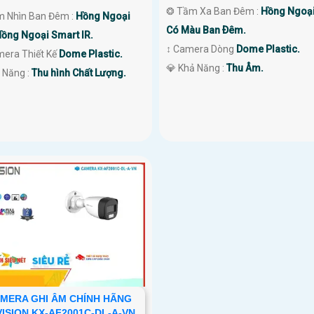
❂ Tầm Xa Ban Đêm :
Hồng Ngoạ
m Nhìn Ban Đêm :
Hồng Ngoại
Có Màu Ban Ðêm.
ồng Ngoại Smart IR.
↕️ Camera Dòng
Dome Plastic.
mera Thiết Kế
Dome Plastic.
️💎 Khả Năng :
Thu Âm.
ả Năng :
Thu hình Chất Lượng.
MERA GHI ÂM CHÍNH HÃNG
ISION KX-AF2001C-DL-A-VN