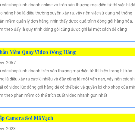
i các shop kinh doanh online và trên sàn thương mại điện tử thì việc bị đ
áo hàng hóa là điều thường xuyên xảy ra, vậy nên việc sử dụng hệ thống
ần mềm quản lý đơn hàng, nhìn thấy được quá trình đóng gói hàng hóa,
m theo đấy là quy trình đóng gói cũng được ghi lại một cách dễ dàng
hần Mềm Quay Video Đóng Hàng
ew: 2057.
i các shop kinh doanh trên sàn thương mại điện tử thì hiện trạng bị tráo
ng là điều xảy ra cực kì nhiều và đây cũng là một vấn nạn, vậy nên các s
ải có video lúc đóng gói hàng để có thể bảo vệ quyền lợi cho shop của mì
m theo phần mềm có thể trích xuất video nhanh gọn nhất
ắp Camera Soi Mã Vạch
ew: 2023.