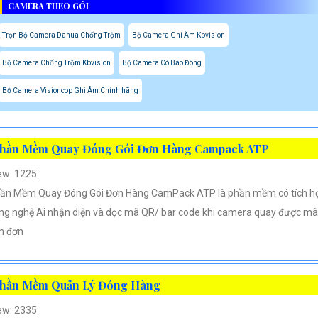
CAMERA THEO GÓI
Trọn Bộ Camera Dahua Chống Trộm
Bộ Camera Ghi Âm Kbvision
Bộ Camera Chống Trộm Kbvision
Bộ Camera Có Báo Đông
Bộ Camera Visioncop Ghi Âm Chính hãng
hần Mềm Quay Đóng Gói Đơn Hàng Campack ATP
ew: 1225.
ần Mềm Quay Đóng Gói Đơn Hàng CamPack ATP là phần mềm có tích h
ng nghệ Ai nhận diện và dọc mã QR/ bar code khi camera quay được mã
n đơn
hần Mềm Quản Lý Đóng Hàng
ew: 2335.