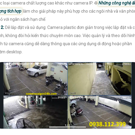
c loại camera chất lượng cao khác như camera IP. ♻
Những công nghệ ấ
ợng tích hợp
làm cho giải pháp này phù hợp cho các ngôi nhà và văn phò
ỏ với ngân sách hạn chế.

2:
Dễ lắp đặt và sử dụng: Camera plastic đơn giản trong việc lắp đặt và 
nh, không đòi hỏi kiến thức chuyên môn cao. Việc quản lý và theo dõi hìn
h từ camera cũng dễ dàng thông qua các ứng dụng di động hoặc phần
m desktop.