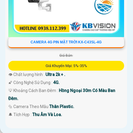
CAMERA 4G PIN MẶT TRỜI KX-C43SL-4G
Giá Bán:
Giá Khuyến Mại: 5%-35%
👁 Chất lượng hình :
Ultra 2k + .
🌠 Công Nghệ Sử Dụng :
4G.
💡 Khoảng Cách Ban Đêm :
Hồng Ngoại 30m Có Màu Ban
Ðêm.
🔩 Camera Theo Mẫu
Thân Plastic.
️🔔 Tích Hợp :
Thu Âm Và Loa.