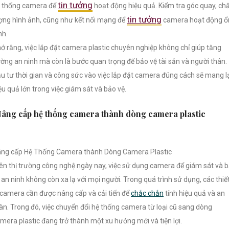
tin tưởng
 thống camera để
hoạt động hiệu quả. Kiểm tra góc quay, ch
tin tưởng
ợng hình ảnh, cũng như kết nối mạng để
camera hoạt động ổ
nh.
ớ rằng, việc lắp đặt camera plastic chuyên nghiệp không chỉ giúp tăng
ờng an ninh mà còn là bước quan trọng để bảo vệ tài sản và người thân.
u tư thời gian và công sức vào việc lắp đặt camera đúng cách sẽ mang l
ệu quả lớn trong việc giám sát và bảo vệ.
âng cấp hệ thống camera thành dòng camera plastic
ng cấp Hệ Thống Camera thành Dòng Camera Plastic
ên thị trường công nghệ ngày nay, việc sử dụng camera để giám sát và 
 an ninh không còn xa lạ với mọi người. Trong quá trình sử dụng, các thiế
 camera cần được nâng cấp và cải tiến để
chắc chắn
tính hiệu quả và an
àn. Trong đó, việc chuyển đổi hệ thống camera từ loại cũ sang dòng
mera plastic đang trở thành một xu hướng mới và tiện lợi.