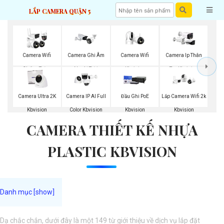
LẮP CAMERA QUẬN 5
Camera Wifi
Camera Wifi
Camera Ghi Âm
Camera Ip Thân
Kbvision
Chống Trộm
Ngoài Trời
Trụ Kbvision
Kbvision
Kbvision
Camera Ultra 2K
Camera IP AI Full
Đầu Ghi PoE
Lắp Camera Wifi 2k
Kbvision
Color Kbvision
Kbvision
Kbvision
CAMERA THIẾT KẾ NHỰA
PLASTIC KBVISION
Dạ chắc chắn, dưới đây là một 149 từ giới thiệu về dịch vụ lắp đặt