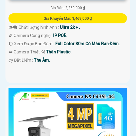
Giá Bán: 2,260,000 ₫
Giá Khuyến Mại: 1,469,000 ₫
👁️‍🗨 Chất lượng hình Ảnh :
Ultra 2k + .
🌠 Camera Công nghệ :
IP POE.
🌔 Xem Được Ban Đêm :
Full Color 30m Có Màu Ban Ðêm.
👑 Camera Thiết Kế
Thân Plastic.
️ლ Đặt Điểm :
Thu Âm.