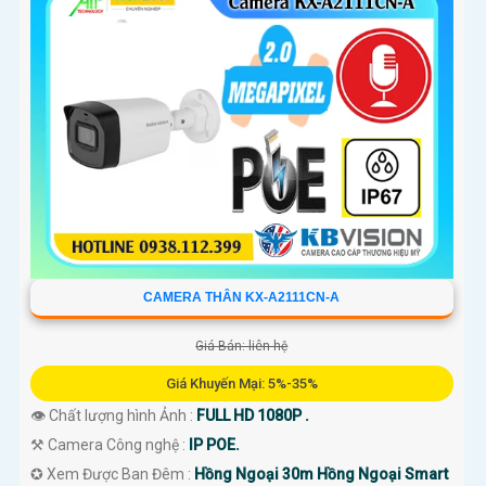
'
CAMERA THÂN KX-A2111CN-A
Giá Bán: liên hệ
Giá Khuyến Mại: 5%-35%
👁 Chất lượng hình Ảnh :
FULL HD 1080P .
⚒ Camera Công nghệ :
IP POE.
✪ Xem Được Ban Đêm :
Hồng Ngoại 30m Hồng Ngoại Smart