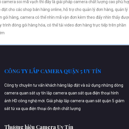
i camera soi mã vạch thì đây là giải pháp camera chất lượng cao phù hợ
p đặt cho các shop bán hàng online, hỗ trợ cho quản lý đơn hàng, quản lý
n gói hàng, camera có thể nhìn mã vận đơn kèm theo đấy nhìn thấy đượ
y trình đóng gói hàng hóa, có thể tải video đơn hàng trực tiếp trên phần
ềm
CÔNG TY LẮP CAMERA QUẬN 5 UY TÍN
Công ty chuyên tư vấn khách hàng lắp đặt và sử dụng những dòng
camera quan sát uy tín lắp camera quan sát qua điện thoại hình
ảnh HD công nghệ mới. Giải pháp lắp camera quan sát quận 5 giám
sát từ xa qua điện thoại ổn định chất lượng
Thương hiệu Camera Uy Tín