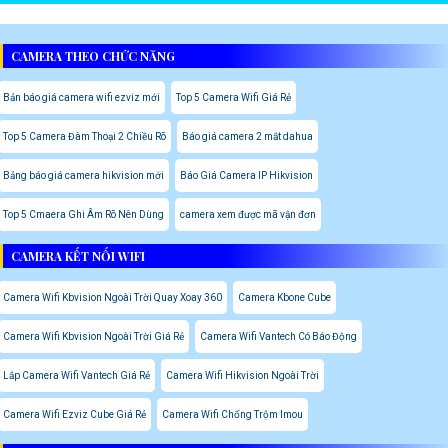
CAMERA THEO CHỨC NĂNG
Bản báo giá camera wifi ezviz mới
Top 5 Camera Wifi Giá Rẻ
Top 5 Camera Đàm Thoại 2 Chiều Rõ
Báo giá camera 2 mắt dahua
Bảng báo giá camera hikvision mới
Báo Giá Camera IP Hikvision
Top 5 Cmaera Ghi Âm Rõ Nên Dùng
camera xem được mã vận đơn
CAMERA KẾT NỐI WIFI
Camera Wifi Kbvision Ngoài Trời Quay Xoay 360
Camera Kbone Cube
Camera Wifi Kbvision Ngoài Trời Giá Rẻ
Camera Wifi Vantech Có Báo Động
Lắp Camera Wifi Vantech Giá Rẻ
Camera Wifi Hikvision Ngoài Trời
Camera Wifi Ezviz Cube Giá Rẻ
Camera Wifi Chống Trộm Imou