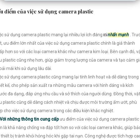
u điểm của việc sử dụng camera plastic
ệc sử dụng camera plastic mang lại nhiều lợi ích đáng 📸
nhấn mạnh
. Trư
t, ưu điểm lớn nhất của việc sử dụng camera plastic chính là giá thành
ấp hơn so với các loại camera khác như camera kim loại. Bên cạnh đó, v
ệu plastic cũng nhẹ hơn, giúp giảm trọng lượng của camera và tạo cảm g
oải mái khi sử dụng lâu dài.
ệc sử dụng camera plastic cũng mang lại tính linh hoạt và dễ dàng trong
iết kế, cho phép sản xuất ra những mẫu camera với hình dáng và kích
ước đa dạng, đáp ứng nhu cầu và sở thích của người dùng. Đồng thời, vậ
ệu plastic cũng dễ dàng cách nhiệt và chịu được môi trường ẩm ướt, phù
p cho việc sử dụng camera trong các điều kiện khắc nghiệt.
Với những thông tin cung cấp
ưu điểm của việc sử dụng camera plastic
n là khả năng chống va đập tốt hơn so với các loại camera khác, giúp bả
 thiết bị tránh khỏi hỏng hóc khi gặp tai nạn. Công nghệ được tích hợp ca