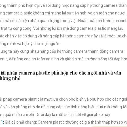
ong thành phố hiện đại và sôi động, việc nâng cấp hệ thống camera thà
ng camera plastic không chỉ mang lại sự tiện nghi và an toàn cho người
n mà còn là biện pháp quan trọng trong việc Hoàn toàn tin tưởng an nin
 trật tự công cộng. Với những lợi ích mà dòng camera plastic mang lại,
ắc chắn việc áp dụng và nâng cấp hệ thống camera này sẽ là một lựa c
ông minh và hợp lý cho mọi người.
úng ta hãy cùng nhau nâng cấp hệ thống camera thành dòng camera
astic, để nâng cao an toàn an ninh và giữ gìn môi trường sống tốt đẹp hơ
iải pháp camera plastic phù hợp cho các ngôi nhà và văn
hòng nhỏ
ải pháp camera plastic là một lựa chọn phổ biến và phù hợp cho các ngôi
à và văn phòng nhỏ do nó cung cấp các tính năng hiệu quả mà không tố
m quá nhiều chi phí. Dưới đây là một số chi tiết về giải pháp này:

1:
Giá cả phải chăng: Camera plastic thường có giá thành thấp hơn so v