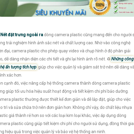
️
Nét đặt trưng ngoài ra
dòng camera plastic cũng mang đến cho người 
ng trải nghiệm hình ảnh sắc nét và chất lượng cao. Nhờ vào công nghệ
ện đại, camera plastic cho phép quay video và chụp hình ở độ phân giải
o, dễ dàng nhận diện các chi tiết và ghi lại hình ảnh rõ nét. ♻
Những công
hệ ấn tượng tích hợp
giúp cho việc quản lý và giám sát trở nên dễ dàng v
ính xác hơn.
n cạnh đó, việc nâng cấp hệ thống camera thành dòng camera plastic
ng giúp tối ưu hóa hiệu suất hoạt động và tiết kiệm chi phí bảo dưỡng.
mera plastic thường được thiết kế đơn giản và dễ lắp đặt, giúp cho việc
o trì và sửa chữa trở nên đơn giản hơn. Không chỉ vậy, do chất liệu nhựa
astic giá thành rẻ hơn so với các loại kim loại khác, việc áp dụng dòng
mera plastic cũng giúp tiết kiệm chi phí cho người sử dụng, đồng thời gia
ng hiệu quả trong việc quản lý và bảo vệ hệ thống an ninh.