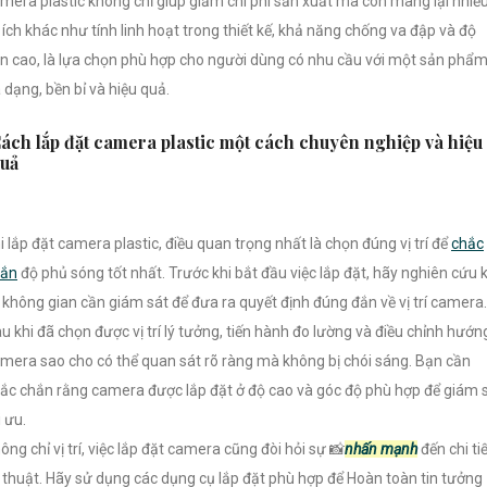
mera plastic không chỉ giúp giảm chi phí sản xuất mà còn mang lại nhiề
i ích khác như tính linh hoạt trong thiết kế, khả năng chống va đập và độ
n cao, là lựa chọn phù hợp cho người dùng có nhu cầu với một sản phẩ
 dạng, bền bỉ và hiệu quả.
ách lắp đặt camera plastic một cách chuyên nghiệp và hiệu
uả
i lắp đặt camera plastic, điều quan trọng nhất là chọn đúng vị trí để
chắc
hắn
độ phủ sóng tốt nhất. Trước khi bắt đầu việc lắp đặt, hãy nghiên cứu 
 không gian cần giám sát để đưa ra quyết định đúng đắn về vị trí camera.
u khi đã chọn được vị trí lý tưởng, tiến hành đo lường và điều chỉnh hướn
mera sao cho có thể quan sát rõ ràng mà không bị chói sáng. Bạn cần
ắc chắn rằng camera được lắp đặt ở độ cao và góc độ phù hợp để giám 
i ưu.
ông chỉ vị trí, việc lắp đặt camera cũng đòi hỏi sự 📸
nhấn mạnh
đến chi ti
 thuật. Hãy sử dụng các dụng cụ lắp đặt phù hợp để Hoàn toàn tin tưởng