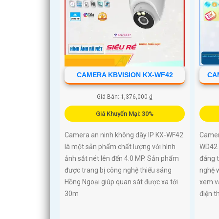
CAMERA KBVISION KX-WF42
CA
Giá Bán: 1,376,000 ₫
Giá Khuyến Mại: 30%
Camera an ninh không dây IP KX-WF42
Camer
là một sản phẩm chất lượng với hình
WD42 
ảnh sắt nét lên đến 4.0 MP. Sản phẩm
đáng t
được trang bị công nghệ thiếu sáng
nghệ w
Hồng Ngoại giúp quan sát được xa tới
xem v
30m
điện t