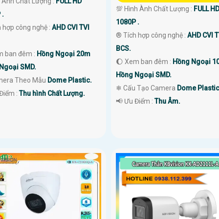
h Ành Chất Lượng :
FULL HD
💯 Hình Ành Chất Lượng :
FULL H
 .
1080P .
h hợp công nghệ :
AHD CVI TVI
®️ Tích hợp công nghệ :
AHD CVI T
BCS.
m ban đêm :
Hồng Ngoại 20m
🌔 Xem ban đêm :
Hồng Ngoại 1
Ngoại SMD.
Hồng Ngoại SMD.
mera Theo Mẫu
Dome Plastic.
❄ Cấu Tạo Camera
Dome Plastic
Điểm :
Thu hình Chất Lượng.
️📢 Ưu Điểm :
Thu Âm.