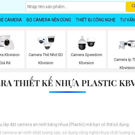
HỆ CAMERA
BỘ CAMERA NÊN DÙNG
THIẾT BỊ CÔNG NGHỆ
TƯ VẤN
ra Kbvision
Camera Thẻ Nhớ SD
Camera Speedom
Camera Ip T
Giá Rẻ
Kbvision
Kbvision
Kbvision
RA THIẾT KẾ NHỰA PLASTIC KBV
 vụ lắp đặt camera an ninh bằng nhựa (Plastic) mà bạn có thể sử dụng:
ặt camera an ninh chất lượng cao, sử dụng công nghệ nhựa chất lượng vượ