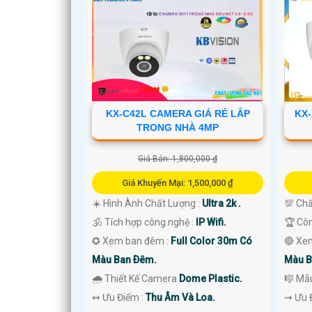
'
KX-C42L CAMERA GIÁ RẺ LẮP
KX
TRONG NHÀ 4MP
Giá Bán: 1,800,000 ₫
Giá Khuyến Mại: 1,500,000 ₫
☀️ Hình Ành Chất Lượng :
Ultra 2k .
💯 Chấ
🕉️ Tích hợp công nghệ :
IP Wifi.
🏆 Cô
✪ Xem ban đêm :
Full Color 30m Có
🔴 Xe
Màu Ban Ðêm.
Màu B
🌧️ Thiết Kế Camera
Dome Plastic.
🎼️ M
️↭ Ưu Điểm :
Thu Âm Và Loa.
️⇝ Ưu 