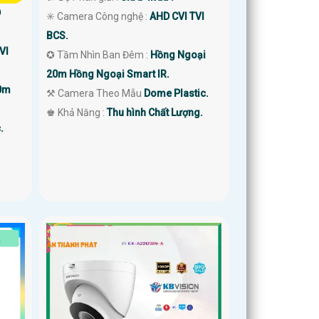
D
✳️ Camera Công nghệ :
AHD CVI TVI
BCS.
VI
✪ Tầm Nhìn Ban Đêm :
Hồng Ngoại
20m Hồng Ngoại Smart IR.
0m
⚒ Camera Theo Mẫu
Dome Plastic.
️♚ Khả Năng :
Thu hình Chất Lượng.
.