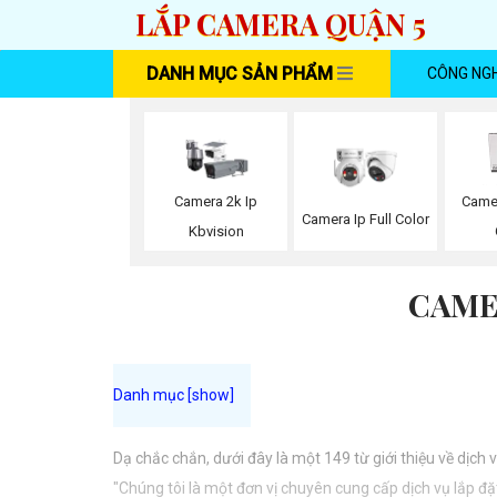
LẮP CAMERA QUẬN 5
DANH MỤC SẢN PHẨM
CÔNG NG
Camera 2k Ip
Came
Camera Ip Full Color
Kbvision
CAME
Dạ chắc chắn, dưới đây là một 149 từ giới thiệu về dịch
"Chúng tôi là một đơn vị chuyên cung cấp dịch vụ lắp đ