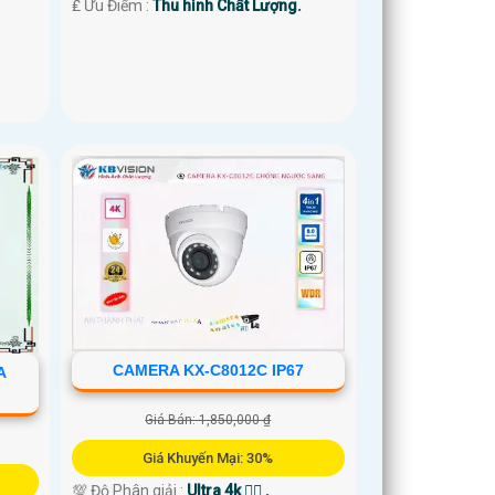
️₤ Ưu Điểm :
Thu hình Chất Lượng.
CAMERA KX-C8012C IP67
A
Giá Bán: 1,850,000 ₫
Giá Khuyến Mại: 30%
💯 Độ Phân giải :
Ultra 4k 👍🏾 .