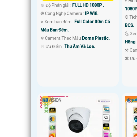
️⚡ Hìn
🔆 Độ Phân giải :
FULL HD 1080P .
1080P
®️ Công Nghệ Camera :
IP Wifi.
®️ Tíc
⭐ Xem ban đêm :
Full Color 30m Có
BCS.
Màu Ban Ðêm.
🌜 Xe
❄ Camera Theo Mẫu
Dome Plastic.
Hồng 
️⌘ Ưu Điểm :
Thu Âm Và Loa.
⚒ Ca
️⌘ Ưu 