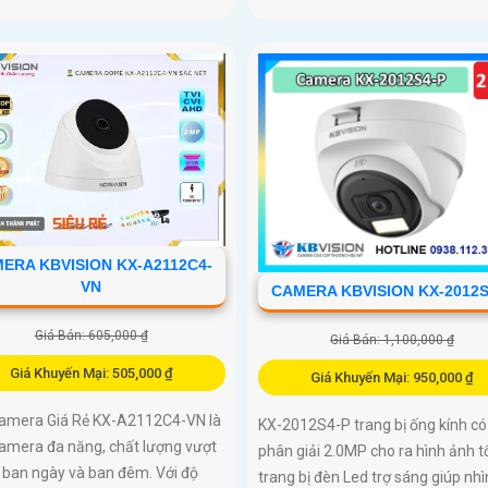
ERA KBVISION KX-A2112C4-
VN
CAMERA KBVISION KX-2012S
Giá Bán: 605,000 ₫
Giá Bán: 1,100,000 ₫
Giá Khuyến Mại: 505,000 ₫
Giá Khuyến Mại: 950,000 ₫
Camera Giá Rẻ KX-A2112C4-VN là
KX-2012S4-P trang bị ống kính có
amera đa năng, chất lượng vượt
phân giải 2.0MP cho ra hình ảnh tố
ả ban ngày và ban đêm. Với độ
trang bị đèn Led trợ sáng giúp nhì