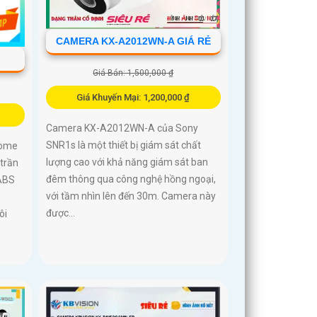
CAMERA KX-A2012WN-A GIÁ RẺ
Giá Bán: 1,500,000 ₫
Giá Khuyến Mại: 1,200,000 ₫
Camera KX-A2012WN-A của Sony
SNR1s là một thiết bị giám sát chất
dome
lượng cao với khả năng giám sát ban
 trần
đêm thông qua công nghệ hồng ngoại,
 ABS
với tầm nhìn lên đến 30m. Camera này
được...
ôi