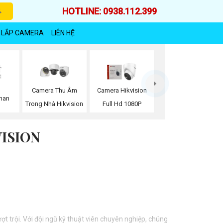
HOTLINE: 0938.112.399
 LẮP CAMERA
LIÊN HỆ
Camera Thu Âm
Camera Hikvision
han
Trong Nhà Hikvision
Full Hd 1080P
ISION
t trội. Với đội ngũ kỹ thuật viên chuyên nghiệp, chúng