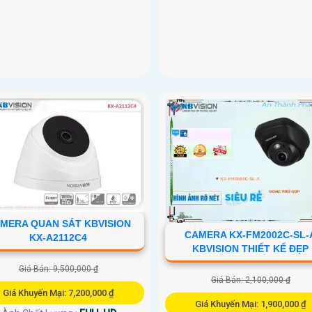
MERA QUAN SÁT KBVISION
CAMERA KX-FM2002C-SL-
KX-A2112C4
KBVISION THIẾT KẾ ĐẸP
Giá Bán: 9,500,000 ₫
Giá Bán: 2,100,000 ₫
Giá Khuyến Mại: 7,200,000 ₫
Giá Khuyến Mại: 1,900,000 ₫