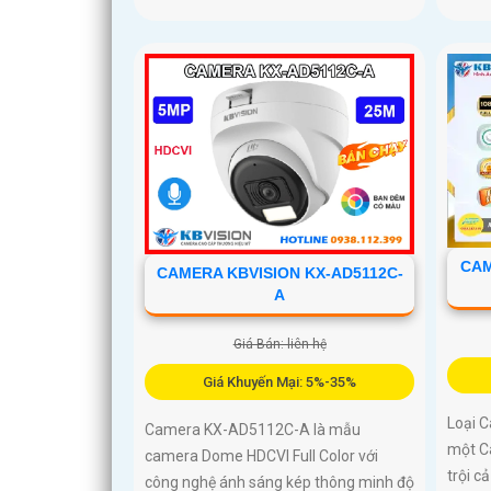
CAM
CAMERA KBVISION KX-AD5112C-
A
Giá Bán: liên hệ
Giá Khuyến Mại: 5%-35%
Loại 
Camera KX-AD5112C-A là mẫu
một C
camera Dome HDCVI Full Color với
trội c
công nghệ ánh sáng kép thông minh độ