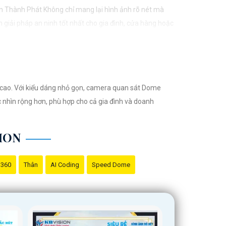
n Thành Phát Không chỉ mang lại hình ảnh rõ nét mà
 giải pháp an ninh tốt nhất cho gia đình, cửa hàng hoặc
ỹ cao. Với kiểu dáng nhỏ gọn, camera quan sát Dome
c nhìn rộng hơn, phù hợp cho cả gia đình và doanh
ION
 360
Thân
AI Coding
Speed Dome