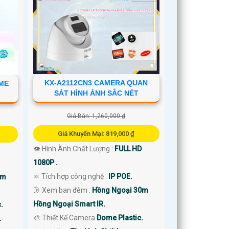
KX-A2112CN3 CAMERA QUAN
OME
SÁT HÌNH ẢNH SẮC NÉT
Giá Bán: 1,260,000 ₫
Giá Khuyến Mại: 819,000 ₫
👁 Hình Ành Chất Lượng :
FULL HD
1080P .
⚛️ Tích hợp công nghệ :
IP POE.
0m
🌛 Xem ban đêm :
Hồng Ngoại 30m
Hồng Ngoại Smart IR.
.
🎨 Thiết Kế Camera
Dome Plastic.
.