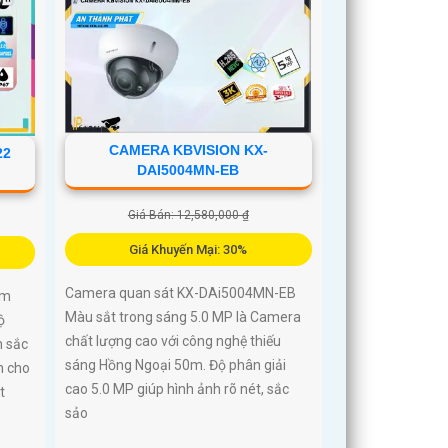
CAMERA KBVISION KX-
22
DAI5004MN-EB
Giá Bán: 12,580,000 ₫
Giá Khuyến Mại: 30%
Camera quan sát KX-DAi5004MN-EB
ẩm
Màu sắt trong sáng 5.0 MP là Camera
ộ
chất lượng cao với công nghệ thiếu
h sắc
sáng Hồng Ngoại 50m. Độ phân giải
n cho
cao 5.0 MP giúp hình ảnh rõ nét, sắc
t
sảo