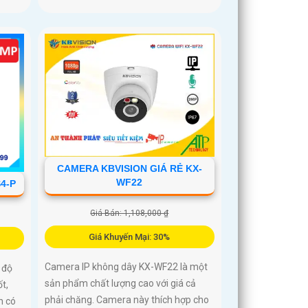
CAMERA KBVISION GIÁ RẺ KX-
WF22
4-P
Giá Bán: 1,108,000 ₫
Giá Khuyến Mại: 30%
Camera IP không dây KX-WF22 là một
 độ
sản phẩm chất lượng cao với giá cả
t,
phải chăng. Camera này thích hợp cho
n có