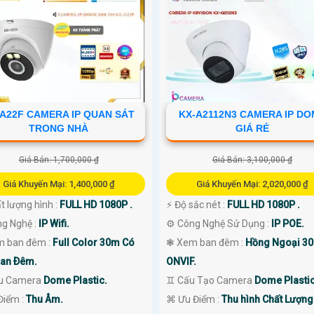
-A22F CAMERA IP QUAN SÁT
KX-A2112N3 CAMERA IP D
TRONG NHÀ
GIÁ RẺ
Giá Bán: 1,700,000 ₫
Giá Bán: 3,100,000 ₫
Giá Khuyến Mại: 1,400,000 ₫
Giá Khuyến Mại: 2,020,000 ₫
t lượng hình :
FULL HD 1080P .
️⚡ Độ sắc nét :
FULL HD 1080P .
ng Nghệ :
IP Wifi.
⚙ Công Nghệ Sử Dụng :
IP POE.
m ban đêm :
Full Color 30m Có
❃ Xem ban đêm :
Hồng Ngoại 3
an Ðêm.
ONVIF.
ẫu Camera
Dome Plastic.
♊ Cấu Tạo Camera
Dome Plastic
Điểm :
Thu Âm.
️⌘ Ưu Điểm :
Thu hình Chất Lượng