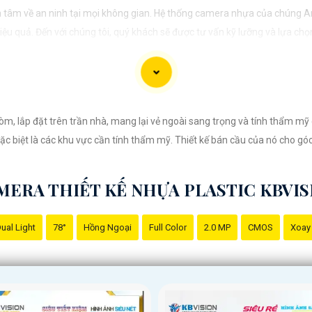
 tâm về an ninh tại mọi không gian. Hệ thống camera nhựa của chúng A
u quả. Đến với chúng tôi, quý khách sẽ được tư vấn kỹ lưỡng và lựa chọn
vệ mọi khoảnh khắc quan trọng."
òm, lắp đặt trên trần nhà, mang lại vẻ ngoài sang trọng và tính thẩm m
ặc biệt là các khu vực cần tính thẩm mỹ. Thiết kế bán cầu của nó cho gó
MERA THIẾT KẾ NHỰA PLASTIC KBVIS
ual Light
78°
Hồng Ngoại
Full Color
2.0 MP
CMOS
Xoay