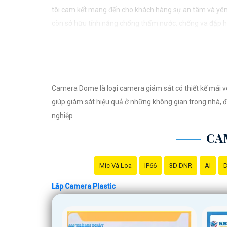
tôi cam kết mang đến cho khách hàng sự an tâm và yên
còn sở hữu tính năng chống thấm nước, chống va đập hiệ
doanh nghiệp của mình. Hãy để chúng tôi giúp bạn bảo 
Camera Dome là loại camera giám sát có thiết kế mái v
giúp giám sát hiệu quả ở những không gian trong nhà, đ
nghiệp
CA
Mic Và Loa
IP66
3D DNR
AI
D
Lắp Camera Plastic