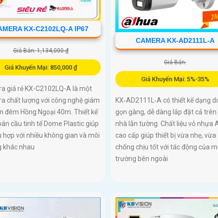
AMERA KX-C2102LQ-A IP67
CAMERA KX-AD2111L-A
Giá Bán: 1,134,000 ₫
Giá Bán:
Giá Khuyến Mại: 850,000 ₫
Giá Khuyến Mại: 5%-35%
a giá rẻ KX-C2102LQ-A là một
a chất lượng với công nghệ giám
KX‑AD2111L‑A có thiết kế dạng 
an đêm Hồng Ngoại 40m. Thiết kế
gọn gàng, dễ dàng lắp đặt cả trên
án cầu tinh tế Dome Plastic giúp
nhà lẫn tường. Chất liệu vỏ nhựa
 hợp với nhiều không gian và môi
cao cấp giúp thiết bị vừa nhẹ, vừa
g khác nhau
chống chịu tốt với tác động của m
trường bên ngoài