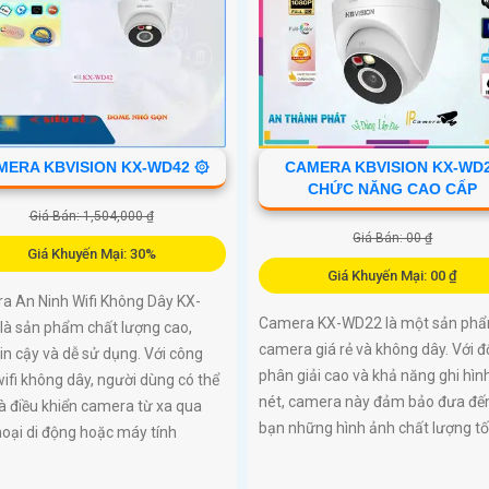
MERA KBVISION KX-WD42 ۞
CAMERA KBVISION KX-WD
CHỨC NĂNG CAO CẤP
Giá Bán: 1,504,000 ₫
Giá Bán: 00 ₫
Giá Khuyến Mại: 30%
Giá Khuyến Mại: 00 ₫
a An Ninh Wifi Không Dây KX-
Camera KX-WD22 là một sản ph
là sản phẩm chất lượng cao,
camera giá rẻ và không dây. Với đ
in cậy và dễ sử dụng. Với công
phân giải cao và khả năng ghi hìn
ifi không dây, người dùng có thể
nét, camera này đảm bảo đưa đế
à điều khiển camera từ xa qua
bạn những hình ảnh chất lượng tố
hoại di động hoặc máy tính