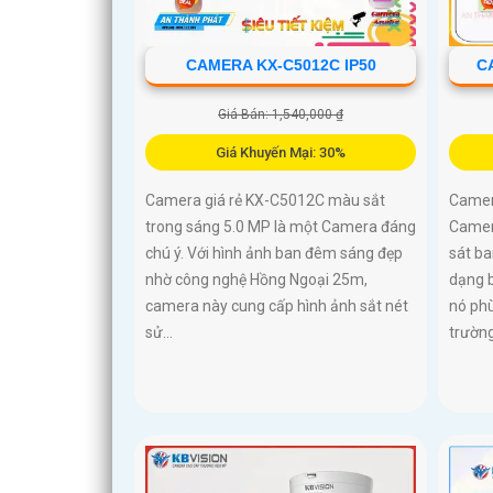
CAMERA KX-C5012C IP50
C
Giá Bán: 1,540,000 ₫
Giá Khuyến Mại: 30%
Camera giá rẻ KX-C5012C màu sắt
Camer
trong sáng 5.0 MP là một Camera đáng
Camer
chú ý. Với hình ảnh ban đêm sáng đẹp
sát b
nhờ công nghệ Hồng Ngoại 25m,
dạng b
camera này cung cấp hình ảnh sắt nét
nó phù
sử...
trườn