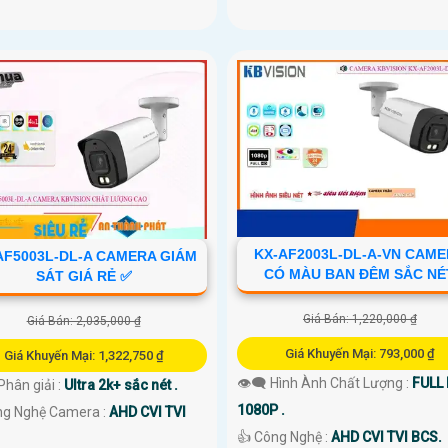
KX-AF2003L-DL-A-VN CAM
AF5003L-DL-A CAMERA GIÁM
CÓ MÀU BAN ĐÊM SẮC NÉ
SÁT GIÁ RẺ ✅
Giá Bán: 1,220,000 ₫
Giá Bán: 2,035,000 ₫
Giá Khuyến Mại: 793,000 ₫
Giá Khuyến Mại: 1,322,750 ₫
👁️‍🗨 Hình Ành Chất Lượng :
FULL
Phân giải :
Ultra 2k+ sắc nét .
1080P .
ông Nghệ Camera :
AHD CVI TVI
👍 Công Nghệ :
AHD CVI TVI BCS.