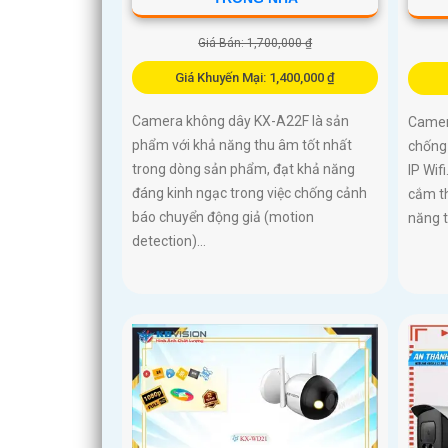
Giá Bán: 1,700,000 ₫
Giá Khuyến Mại: 1,400,000 ₫
Camera không dây KX-A22F là sản
Camera
phẩm với khả năng thu âm tốt nhất
chống 
trong dòng sản phẩm, đạt khả năng
IP Wif
đáng kinh ngạc trong việc chống cảnh
cắm th
báo chuyển động giả (motion
năng t
detection)...