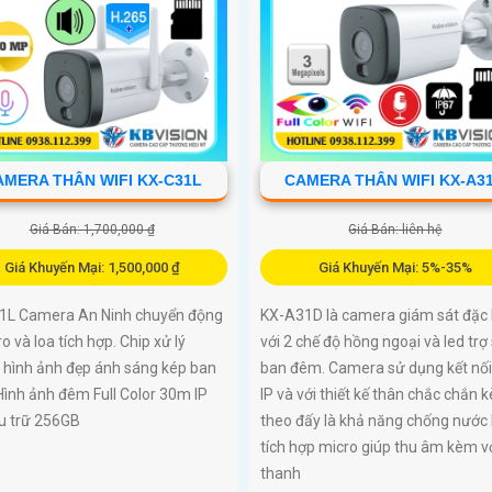
AMERA THÂN WIFI KX-C31L
CAMERA THÂN WIFI KX-A3
Giá Bán: 1,700,000 ₫
Giá Bán: liên hệ
Giá Khuyến Mại: 1,500,000 ₫
Giá Khuyến Mại: 5%-35%
1L Camera An Ninh chuyển động
KX-A31D là camera giám sát đặc 
ro và loa tích hợp. Chip xử lý
với 2 chế độ hồng ngoại và led trợ
hình ảnh đẹp ánh sáng kép ban
ban đêm. Camera sử dụng kết nối 
ình ảnh đêm Full Color 30m IP
IP và với thiết kế thân chắc chắn 
ưu trữ 256GB
theo đấy là khả năng chống nước 
tích hợp micro giúp thu âm kèm v
thanh