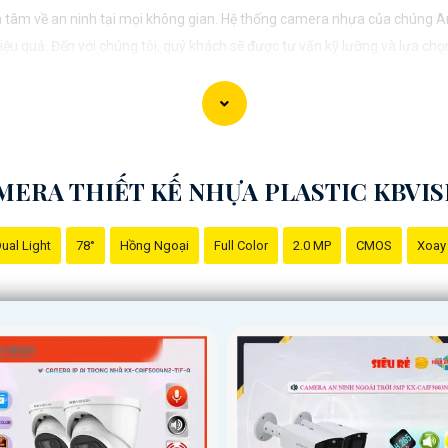
 tâm về an ninh tại mọi không gian. Hệ thống camera nhựa của chúng A
u quả. Đến với chúng tôi, quý khách sẽ được tư vấn kỹ lưỡng và lựa chọn
vệ mọi khoảnh khắc quan trọng."
MERA THIẾT KẾ NHỰA PLASTIC KBVIS
ual Light
78°
Hồng Ngoại
Full Color
2.0 MP
CMOS
Xoay