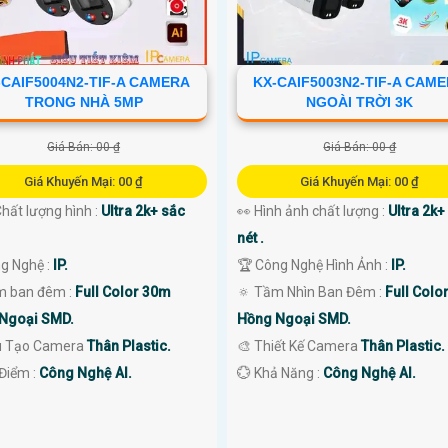
-CAIF5004N2-TIF-A CAMERA
KX-CAIF5003N2-TIF-A CAM
TRONG NHÀ 5MP
NGOÀI TRỜI 3K
Giá Bán: 00 ₫
Giá Bán: 00 ₫
Giá Khuyến Mại: 00 ₫
Giá Khuyến Mại: 00 ₫
 Chất lượng hình :
Ultra 2k+ sắc
👀 Hình ảnh chất lượng :
Ultra 2k+
nét .
ng Nghệ :
IP.
🏆 Công Nghệ Hình Ảnh :
IP.
m ban đêm :
Full Color 30m
🔅 Tầm Nhìn Ban Đêm :
Full Colo
Ngoại SMD.
Hồng Ngoại SMD.
u Tạo Camera
Thân Plastic.
🎨 Thiết Kế Camera
Thân Plastic.
 Điểm :
Công Nghệ AI.
️💮 Khả Năng :
Công Nghệ AI.