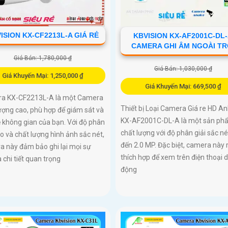
ISION KX-CF2213L-A GIÁ RẺ
KBVISION KX-AF2001C-DL
CAMERA GHI ÂM NGOÀI TR
Giá Bán: 1,780,000 ₫
Giá Bán: 1,030,000 ₫
Giá Khuyến Mại: 1,250,000 ₫
Giá Khuyến Mại: 669,500 ₫
a KX-CF2213L-A là một Camera
Thiết bị Loại Camera Giá re HD An
ượng cao, phù hợp để giám sát và
KX-AF2001C-DL-A là một sản ph
 không gian của bạn. Với độ phân
chất lượng với độ phân giải sắc né
ao và chất lượng hình ảnh sắc nét,
đến 2.0 MP. Đặc biệt, camera này 
a này đảm bảo ghi lại mọi sự
thích hợp để xem trên điện thoại d
à chi tiết quan trọng
động