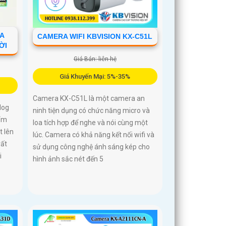
-A
CAMERA WIFI KBVISION KX-C51L
ỜI
Giá Bán: liên hệ
Giá Khuyến Mại: 5%-35%
Camera KX-C51L là một camera an
log
ninh tiện dụng có chức năng micro và
ẩm
loa tích hợp để nghe và nói cùng một
t lên
lúc. Camera có khả năng kết nối wifi và
rất
sử dụng công nghệ ánh sáng kép cho
i
hình ảnh sắc nét đến 5