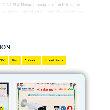
n Thành Phát Không chỉ mang lại hình ảnh rõ nét mà
 giải pháp an ninh tốt nhất cho gia đình, cửa hàng hoặc
ION
 360
Thân
AI Coding
Speed Dome