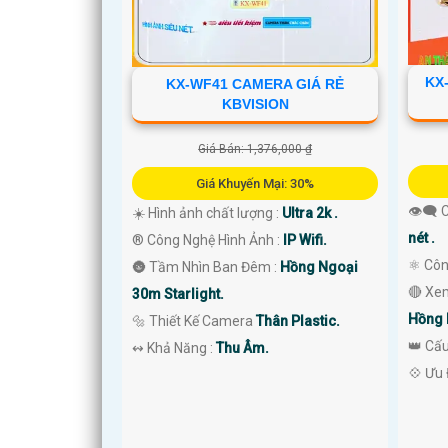
KX
KX-WF41 CAMERA GIÁ RẺ
KBVISION
'
Giá Bán: 1,376,000 ₫
Giá Khuyến Mại: 30%
👁️‍🗨
☀️ Hình ảnh chất lượng :
Ultra 2k .
nét .
®️ Công Nghệ Hình Ảnh :
IP Wifi.
⚛️ Cô
🌚 Tầm Nhìn Ban Đêm :
Hồng Ngoại
🔴 Xe
30m Starlight.
Hồng 
🔩 Thiết Kế Camera
Thân Plastic.
👑 Cấ
️↭ Khả Năng :
Thu Âm.
️💠 Ưu