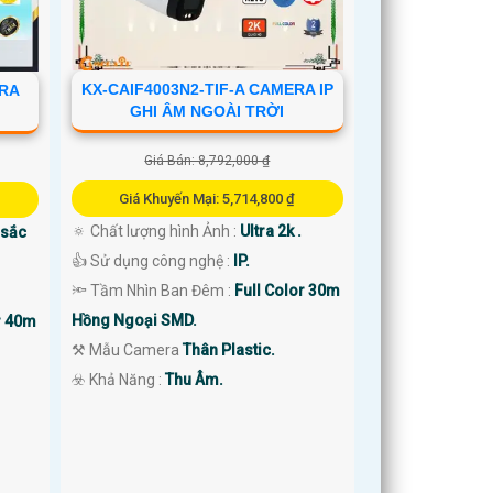
KX-CAIF4003N2-TIF-A CAMERA IP
ERA
GHI ÂM NGOÀI TRỜI
Giá Bán: 8,792,000 ₫
Giá Khuyến Mại: 5,714,800 ₫
🔅 Chất lượng hình Ảnh :
Ultra 2k .
 sắc
👍 Sử dụng công nghệ :
IP.
🔦 Tầm Nhìn Ban Đêm :
Full Color 30m
Hồng Ngoại SMD.
r 40m
⚒ Mẫu Camera
Thân Plastic.
️☣️ Khả Năng :
Thu Âm.