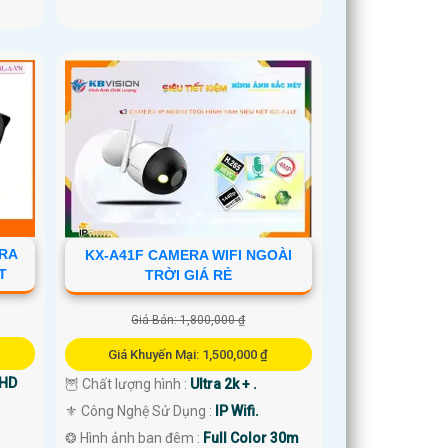
ERA
KX-A41F CAMERA WIFI NGOÀI
T
TRỜI GIÁ RẺ
Giá Bán: 1,800,000 ₫
Giá Khuyến Mại: 1,500,000 ₫
 HD
🦉 Chất lượng hình :
Ultra 2k + .
⚜️ Công Nghệ Sử Dụng :
IP Wifi.
❂ Hình ảnh ban đêm :
Full Color 30m