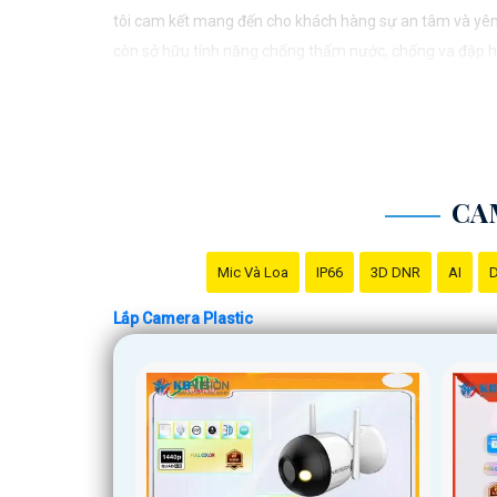
tôi cam kết mang đến cho khách hàng sự an tâm và yên
còn sở hữu tính năng chống thấm nước, chống va đập hiệ
doanh nghiệp của mình. Hãy để chúng tôi giúp bạn bảo 
CA
Mic Và Loa
IP66
3D DNR
AI
D
Lắp Camera Plastic