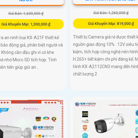
Giá Bán: 1,260,000 ₫
Giá Bán: 1,600,000 ₫
Giá Khuyến Mại: 819,000 ₫
Giá Khuyến Mại: 1,300,000 ₫
Thiết bị Camera giá rẻ được thiết k
 an ninh loại KX-A21F thiết kế
nguồn giao động 10% : 12V siêu ti
báo động giả, phân biệt người và
kiệm, tích hợp công nghệ nén hình
i. Không cần đầu ghi vì có khe
H.265+ tiết kiệm chi phí đáng kể. 
ẻ nhớ Micro SD tích hợp. Tính
hình KX-A2112CN3 mang đến hìn
iên tiến giúp giữ an...
chất lượng 2