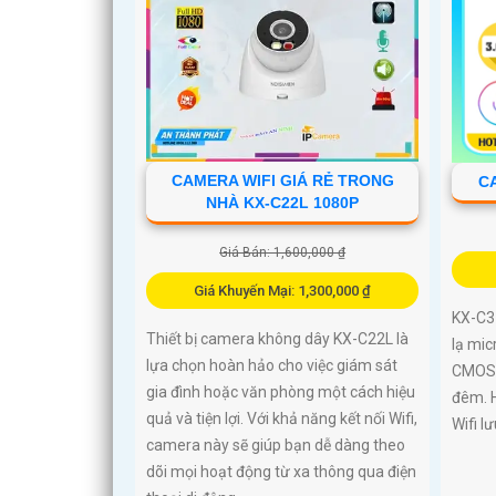
CAMERA WIFI GIÁ RẺ TRONG
C
NHÀ KX-C22L 1080P
Giá Bán: 1,600,000 ₫
Giá Khuyến Mại: 1,300,000 ₫
KX-C3
Thiết bị camera không dây KX-C22L là
lạ mic
lựa chọn hoàn hảo cho việc giám sát
CMOS 
gia đình hoặc văn phòng một cách hiệu
đêm. H
quả và tiện lợi. Với khả năng kết nối Wifi,
Wifi l
camera này sẽ giúp bạn dễ dàng theo
dõi mọi hoạt động từ xa thông qua điện