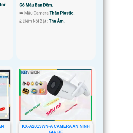
lor
Có Màu Ban Ðêm.
👑 Mẫu Camera
Thân Plastic.
️₤ Điểm Nỗi Bật :
Thu Âm.
AN
KX-A2013WN-A CAMERA AN NINH
GIÁ RẺ