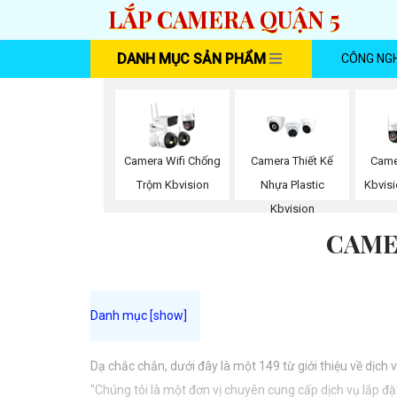
LẮP CAMERA QUẬN 5
DANH MỤC SẢN PHẨM
CÔNG NG
Camera Wifi Chống
Camera Thiết Kế
Came
Trộm Kbvision
Nhựa Plastic
Kbvisi
Kbvision
CAME
Dạ chắc chắn, dưới đây là một 149 từ giới thiệu về dịch
"Chúng tôi là một đơn vị chuyên cung cấp dịch vụ lắp đ