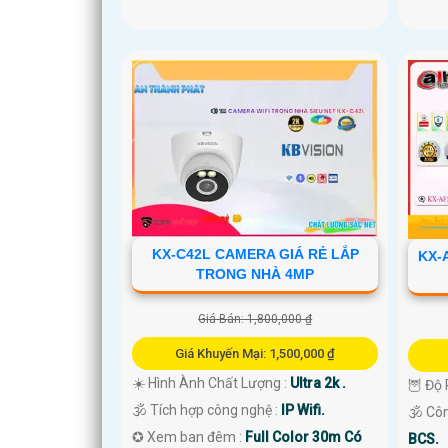
KX-C42L CAMERA GIÁ RẺ LẮP
KX-
TRONG NHÀ 4MP
Giá Bán: 1,800,000 ₫
Giá Khuyến Mại: 1,500,000 ₫
☀️ Hình Ành Chất Lượng :
Ultra 2k .
🦉 Độ 
🕉️ Tích hợp công nghệ :
IP Wifi.
🕉️ C
✪ Xem ban đêm :
Full Color 30m Có
BCS.