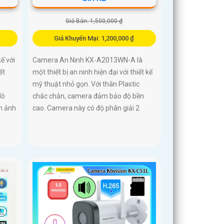
Giá Bán: 1,500,000 ₫
Giá Khuyến Mại: 1,200,000 ₫
ế với
Camera An Ninh KX-A2013WN-A là
ết
một thiết bị an ninh hiện đại với thiết kế
mỹ thuật nhỏ gọn. Với thân Plastic
Mô
chắc chắn, camera đảm bảo độ bền
h ảnh
cao. Camera này có độ phân giải 2