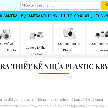
HỆ CAMERA
BỘ CAMERA NÊN DÙNG
THIẾT BỊ CÔNG NGHỆ
TƯ VẤN
ra Wifi 360
Camera Ultra 2K
Camera H.
Camera Ip Than
on Full Color
Kbvision
KBvision
Kbvision
RA THIẾT KẾ NHỰA PLASTIC KBV
 vụ lắp đặt camera an ninh bằng nhựa (Plastic) mà bạn có thể sử dụng:
ặt camera an ninh chất lượng cao, sử dụng công nghệ nhựa chất lượng vượ