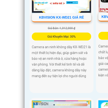
KBV
KBVISION KX-WD21 GIÁ RẺ
Giá Bán: 1,312,000 ₫
Giá Khuyến Mại: 30%
Camer
Camera an ninh không dây KX-WD21 là
chất l
một thiết bị hiện đại, giúp giám sát và
bảo vệ
bảo vệ an ninh nhà ở, cửa hàng hoặc
giải c
văn phòng. Với thiết kế tinh tế và dễ
camer
dàng lắp đặt, camera không dây này
kiện v
mang đến sự tiện lợi cho người dùng