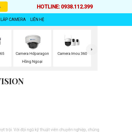
HOTLINE: 0938.112.399
 LẮP CAMERA
LIÊN HỆ
Camera Imou 360
265
Camera Hdparagon
Hồng Ngoại
ISION
t trội. Với đội ngũ kỹ thuật viên chuyên nghiệp, chúng