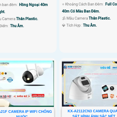
⭐ Khoảng Cách Ban Đêm :
Full Co
 ban đêm :
Hồng Ngoại 40m
40m Có Màu Ban Ðêm.
ght.
🕉️ Mẫu Camera
Thân Plastic.
u Camera
Thân Plastic.
️💎 Tích Hợp :
Thu Âm.
 Điểm :
Thu Âm.
KX-A2112CN3 CAMERA QU
A21F CAMERA IP WIFI CHỐNG
SÁT HÌNH ẢNH SẮC NÉT
NƯỚC