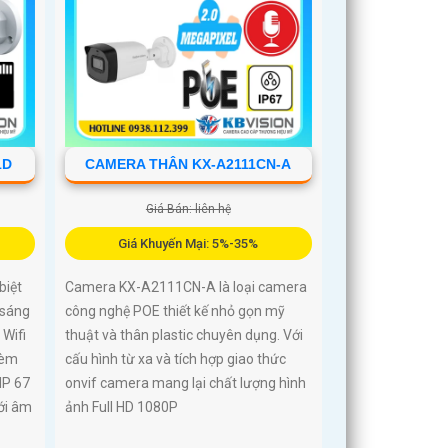
1D
CAMERA THÂN KX-A2111CN-A
Giá Bán: liên hệ
Giá Khuyến Mại: 5%-35%
biệt
Camera KX-A2111CN-A là loại camera
 sáng
công nghệ POE thiết kế nhỏ gọn mỹ
Wifi
thuật và thân plastic chuyên dụng. Với
kèm
cấu hình từ xa và tích hợp giao thức
IP 67
onvif camera mang lại chất lượng hình
ới âm
ảnh Full HD 1080P