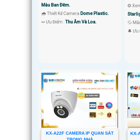
Màu Ban Ðêm.
❂ Xem
🌧️ Thiết Kế Camera
Dome Plastic.
Starli
️↭ Ưu Điểm :
Thu Âm Và Loa.
💦 Mẫ
️🔔 Ưu
KX-A22F CAMERA IP QUAN SÁT
KX-
TRONG NHÀ