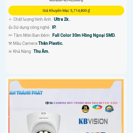
Giá Bán: 8,792,000 ₫
Giá Khuyến Mại: 5,714,800 ₫
🔅 Chất lượng hình Ảnh :
Ultra 2k .
👍 Sử dụng công nghệ :
IP.
🔦 Tầm Nhìn Ban Đêm :
Full Color 30m Hồng Ngoại SMD.
⚒ Mẫu Camera
Thân Plastic.
️☣️ Khả Năng :
Thu Âm.