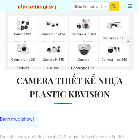
LẮP CAMERA QUẬN 5
Camera Wifi
Camera Thiết Kế
Camera Wifi 360
Camera Ip Than
Chống Trộm
Nhựa Plastic
Kbvision Full Color
Kbvision
Kbvision
Kbvision
Camera Imou 360
Camera Ultra 2K
Camera H.265
Camera
Kbvision
KBvision
Hdparagon Hồng
CAMERA THIẾT KẾ NHỰA
Ngoại
PLASTIC KBVISION
Dạ chắc chắn, dưới đây là một 149 từ giới thiệu về dịch vụ lắp đặt