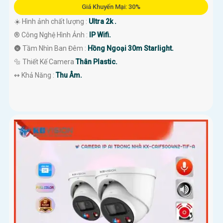
Giá Khuyến Mại: 30%
☀️ Hình ảnh chất lượng :
Ultra 2k .
®️ Công Nghệ Hình Ảnh :
IP Wifi.
🌚 Tầm Nhìn Ban Đêm :
Hồng Ngoại 30m Starlight.
🔩 Thiết Kế Camera
Thân Plastic.
️↭ Khả Năng :
Thu Âm.