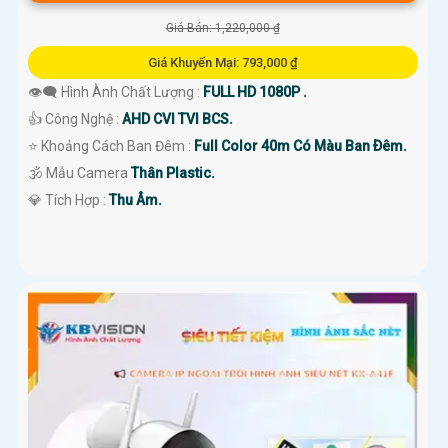
Giá Bán: 1,220,000 ₫
Giá Khuyến Mại: 793,000 ₫
👁️‍🗨 Hình Ành Chất Lượng :
FULL HD 1080P .
👍 Công Nghệ :
AHD CVI TVI BCS.
⭐ Khoảng Cách Ban Đêm :
Full Color 40m Có Màu Ban Ðêm.
🕉️ Mẫu Camera
Thân Plastic.
️💎 Tích Hợp :
Thu Âm.