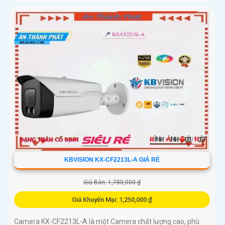
KBVISION KX-CF2213L-A GIÁ RẺ
Giá Bán: 1,780,000 ₫
Giá Khuyến Mại: 1,250,000 ₫
Camera KX-CF2213L-A là một Camera chất lượng cao, phù