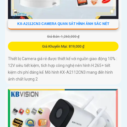
KX-A2112CN3 CAMERA QUAN SÁT HÌNH ẢNH SẮC NÉT
Giá Bán: 1,260,000 ₫
Giá Khuyến Mại: 819,000 ₫
Thiết bị Camera giá rẻ được thiết kế với nguồn giao động 10% :
12V siêu tiết kiệm, tích hợp công nghệ nén hình H.265+ tiết
kiệm chi phí đáng kể. Mô hình KX-A2112CN3 mang đến hình
ảnh chất lượng 2