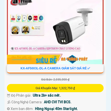
KX-AF5003L-DL-A CAMERA GIÁM SÁT GIÁ RẺ ✅
Giá Bán: 2,035,000 ₫
Giá Khuyến Mại: 1,322,750 ₫
🦉 Độ Phân giải :
Ultra 2k+ sắc nét .
🕉️ Công Nghệ Camera :
AHD CVI TVI BCS.
❂ Xem ban đêm :
Hồng Ngoại 40m Starlight.