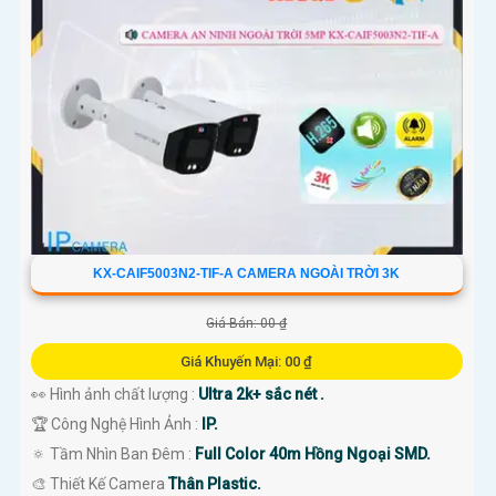
KX-CAIF5003N2-TIF-A CAMERA NGOÀI TRỜI 3K
Giá Bán: 00 ₫
Giá Khuyến Mại: 00 ₫
👀 Hình ảnh chất lượng :
Ultra 2k+ sắc nét .
🏆 Công Nghệ Hình Ảnh :
IP.
🔅 Tầm Nhìn Ban Đêm :
Full Color 40m Hồng Ngoại SMD.
🎨 Thiết Kế Camera
Thân Plastic.