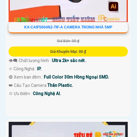
KX-CAIF5004N2-TIF-A CAMERA TRONG NHÀ 5MP
Giá Bán: 00 ₫
Giá Khuyến Mại: 00 ₫
👁️‍🗨 Chất lượng hình :
Ultra 2k+ sắc nét .
⚛️ Công Nghệ :
IP.
🔴 Xem ban đêm :
Full Color 30m Hồng Ngoại SMD.
👑 Cấu Tạo Camera
Thân Plastic.
️💠 Ưu Điểm :
Công Nghệ AI.