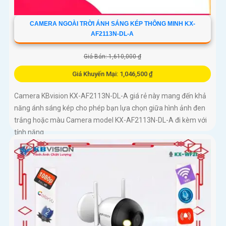
CAMERA NGOÀI TRỜI ÁNH SÁNG KÉP THÔNG MINH KX-
AF2113N-DL-A
Giá Bán: 1,610,000 ₫
Giá Khuyến Mại: 1,046,500 ₫
Camera KBvision KX-AF2113N-DL-A giá rẻ này mang đến khả
năng ánh sáng kép cho phép bạn lựa chọn giữa hình ảnh đen
trắng hoặc màu Camera model KX-AF2113N-DL-A đi kèm với
tính năng...