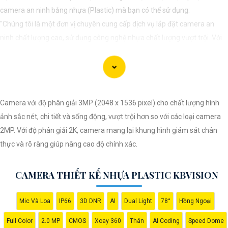
camera an ninh bằng nhựa (Plastic) mà bạn có thể sử dụng:
"Chúng tôi là một đơn vị chuyên cung cấp dịch vụ lắp đặt camera an
ninh chất lượng cao, sử dụng công nghệ nhựa chất lượng vượt trội. Với
đội ngũ kỹ thuật viên chuyên nghiệp, chúng tôi cam kết mang đến cho
khách hàng sự an tâm và yên tâm về an ninh tại mọi không gian. Hệ
thống camera nhựa của chúng An Thành Phát Không chỉ mang lại hình
ảnh rõ nét mà còn sở hữu tính năng chống thấm nước, chống va đập
Camera với độ phân giải 3MP (2048 x 1536 pixel) cho chất lượng hình
hiệu quả. Đến với chúng tôi, quý khách sẽ được tư vấn kỹ lưỡng và lựa
ảnh sắc nét, chi tiết và sống động, vượt trội hơn so với các loại camera
chọn giải pháp an ninh tốt nhất cho gia đình, cửa hàng hoặc doanh
2MP. Với độ phân giải 2K, camera mang lại khung hình giám sát chân
nghiệp của mình. Hãy để chúng tôi giúp bạn bảo vệ mọi khoảnh khắc
thực và rõ ràng giúp nâng cao độ chính xác.
quan trọng."
CAMERA THIẾT KẾ NHỰA PLASTIC KBVISION
Mic Và Loa
IP66
3D DNR
AI
Dual Light
78°
Hồng Ngoại
Full Color
2.0 MP
CMOS
Xoay 360
Thân
AI Coding
Speed Dome