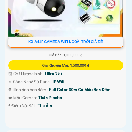
KX-A41F CAMERA WIFI NGOÀI TRỜI GIÁ RẺ
Giá Bán: 1,800,000 ₫
Giá Khuyến Mại: 1,500,000 ₫
🦉 Chất lượng hình :
Ultra 2k + .
⚜️ Công Nghệ Sử Dụng :
IP Wifi.
❂ Hình ảnh ban đêm :
Full Color 30m Có Màu Ban Ðêm.
👑 Mẫu Camera
Thân Plastic.
️₤ Điểm Nỗi Bật :
Thu Âm.