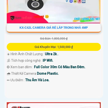
KX-C42L CAMERA GIÁ RẺ LẮP TRONG NHÀ 4MP
Giá Bán: 1,800,000 ₫
Giá Khuyến Mại: 1,500,000 ₫
☀️ Hình Ành Chất Lượng :
Ultra 2k .
🕉️ Tích hợp công nghệ :
IP Wifi.
✪ Xem ban đêm :
Full Color 30m Có Màu Ban Ðêm.
🌧️ Thiết Kế Camera
Dome Plastic.
️↭ Ưu Điểm :
Thu Âm Và Loa.