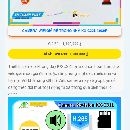
CAMERA WIFI GIÁ RẺ TRONG NHÀ KX-C22L 1080P
Giá Bán: 1,600,000 ₫
Giá Khuyến Mại: 1,300,000 ₫
Thiết bị camera không dây KX-C22L là lựa chọn hoàn hảo cho
việc giám sát gia đình hoặc văn phòng một cách hiệu quả và
tiện lợi. Với khả năng kết nối Wifi, camera này sẽ giúp bạn dễ
dàng theo dõi mọi hoạt động từ xa thông qua điện thoại di
động