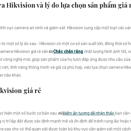
 Hikvision và lý do lựa chọn sản phẩm giá 
lĩnh vực camera an ninh và giám sát. Hikvision cung cấp một loạt các s
từ một số lý do sau:- Hikvision có một cơ sở sản xuất lớn, đồng thời sở 
amera Hikvision giá rẻ vẫn 📸
Chắc chắn rằng
chất lượng hình ảnh tốt, c
ật công nghệ mới, giúp sản phẩm của họ luôn đáp ứng được nhu cầu của
nét, tính năng thông minh và giá cả phù hợp, việc lựa chọn camera Hikvis
ian nào khác.
vision giá rẻ
hực hiện một số bước cơ bản sau. 📸
Điểm ấn tượng dễ nhận thấy
bạn cần 
g vị trí lắp đặt được xác định mạnh mẽ và ổn định để tránh rung lắc hoặc
a sao cho có thể quan sát được toàn bộ khu vực cần giám sát một cách 