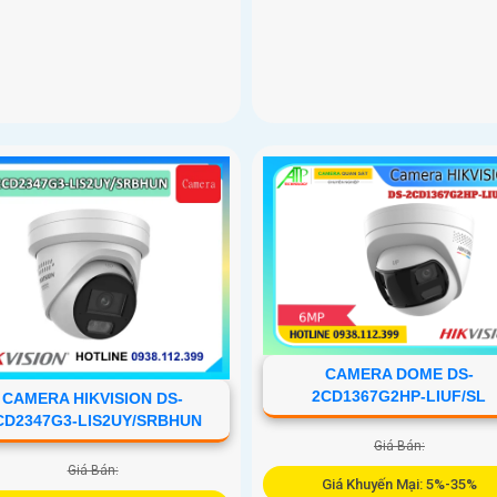
CAMERA DOME DS-
2CD1367G2HP-LIUF/SL
CAMERA HIKVISION DS-
CD2347G3-LIS2UY/SRBHUN
Giá Bán:
Giá Bán:
Giá Khuyến Mại: 5%-35%