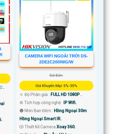
A
ỚI
CAMERA WIFI NGOÀI TRỜI DS-
2DE2C200IWG/W
Giá Bán:
Giá Khuyến Mại: 5%-35%
 .
🔆 Độ Phân giải :
FULL HD 1080P .
⚙ Tích hợp công nghệ :
IP Wifi.
ại
🌚 Nhìn Ban Đêm :
Hồng Ngoại 30m
Hồng Ngoại Smart IR.
i.
🎲 Thiết Kế Camera
Xoay 360.