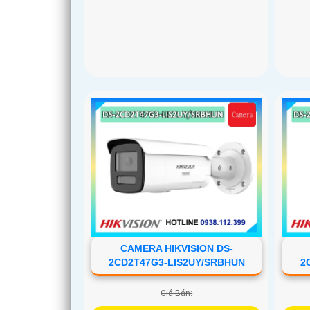
'
CAMERA HIKVISION DS-
2CD2T47G3-LIS2UY/SRBHUN
2
Giá Bán: