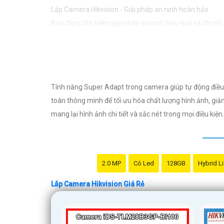
Lắp Camera Hikvision - Giải pháp an ninh hoàn hảo
Bạn đang tìm kiếm giải pháp an ninh hiệu quả và chi ph
vực an ninh và giám sát. Với chất lượng hình ảnh sắc nét
Tại sao chọn Camera Hikvision?
- Chất lượng hình ảnh: Camera Hikvision mang đến hình ả
dù chất lượng vượt trội, Camera Hikvision vẫn
tin tưởng
Tính năng Super Adapt trong camera giúp tự động điều 
- Dễ sử dụng: Camera Hikvision được thiết kế đơn giản
toán thông minh để tối ưu hóa chất lượng hình ảnh, giả
Nơi mua Camera Hikvision giá rẻ
mang lại hình ảnh chi tiết và sắc nét trong mọi điều kiện.
Nếu bạn quan tâm đến việc lắp Camera Hikvision với giá
vấn cụ thể về sản phẩm phù hợp với nhu cầu của mình.
Kết luận
Camera Hikvision không chỉ mang đến sự an toàn và bảo
2.0 MP
Có Led
128GB
Hybrid L
nét. Hãy đầu tư vào an ninh và yên tâm hơn với Camera 
Lắp Camera Hikvision Giá Rẻ
Hy vọng rằng bài viết giới thiệu trên sẽ giúp bạn thu 