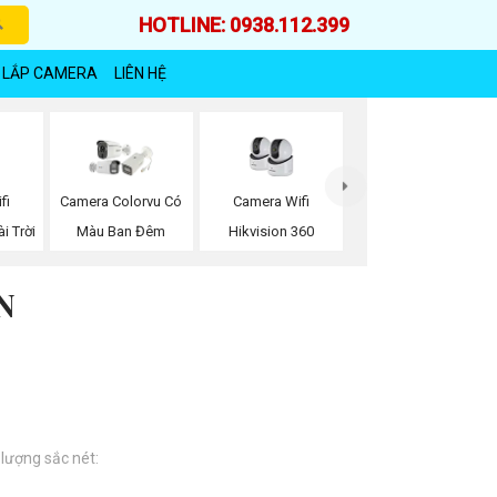
HOTLINE: 0938.112.399
 LẮP CAMERA
LIÊN HỆ
fi
Camera Wifi
Camera Colorvu Có
i Trời
Hikvision 360
Màu Ban Đêm
N
 lượng sắc nét: