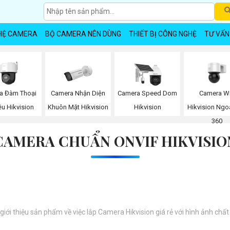
HỆ CAMERA
BỘ CAMERA NÊN DÙNG
THIẾT BỊ CÔNG NGHỆ
TƯ VẤN
a Đàm Thoại
Camera Nhận Diện
Camera Wi
Camera Speed Dom
ều Hikvision
Khuôn Mặt Hikvision
Hikvision Ngoà
Hikvision
360
CAMERA CHUẨN ONVIF HIKVISIO
 giới thiệu sản phẩm về việc lắp Camera Hikvision giá rẻ với hình ảnh chất