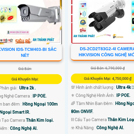
DS-2CD2T83G2-4I CAMER
KVISION IDS-TCM403-BI SẮC
HIKVISION CÔNG NGHỆ M
NÉT
Giá Bán: 6,790,000 ₫
Giá Bán:
Giá Khuyến Mại: 4,750,000 ₫
Giá Khuyến Mại:
💯 Hình ảnh chất lượng :
Ultra 4k 👍
Phân giải :
Ultra 2k .
⚜️ Công Nghệ Hình Ảnh :
IP POE.
ng Nghệ Camera :
IP POE.
🌈 Tầm Nhìn Ban Đêm :
Hồng Ngo
m ban đêm :
Hồng Ngoại 100m
80m ONVIF.
Ngoại Smart IR.
⛓ Cấu Tạo Camera
Thân Kim Loạ
u Tạo Camera
Thân Kim loại.
️☣️ Khả Năng :
Công Nghệ AI.
Điểm :
Công Nghệ AI.