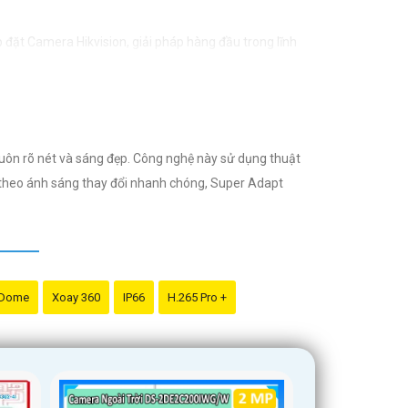
 đặt Camera Hikvision, giải pháp hàng đầu trong lĩnh
 bảo vệ tài sản và an ninh cho mọi người.
 nào trong quá trình giám sát. - Giá cả phải chăng: Mặc
luôn rõ nét và sáng đẹp. Công nghệ này sử dụng thuật
ăng chuyên môn.
h theo ánh sáng thay đổi nhanh chóng, Super Adapt
. Với đội ngũ nhân viên chuyên nghiệp, bạn sẽ được tư
minh với giá cả phải chăng và hình ảnh chất lượng sắc
 Dome
Xoay 360
IP66
H.265 Pro +
ất lượng.