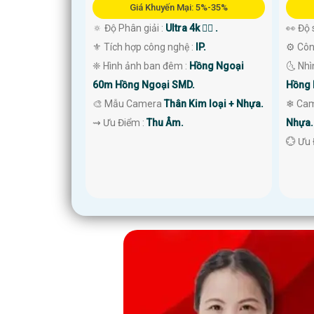
Giá Khuyến Mại: 5%-35%
🔅 Độ Phân giải :
Ultra 4k 👍🏾 .
👀 Độ 
⚜️ Tích hợp công nghệ :
IP.
⚙ Côn
❈ Hình ảnh ban đêm :
Hồng Ngoại
🌜 Nh
60m Hồng Ngoại SMD.
Hồng 
🎨 Mẫu Camera
Thân Kim loại + Nhựa.
❄ Ca
️⇝ Ưu Điểm :
Thu Âm.
Nhựa.
️💮 Ưu