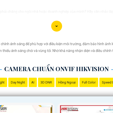
í phải chăng cho ngôi nhà hoặc doanh nghiệp của mình? Hãy cân nhắc lắp
 và giá cả phải chăng, Camera Hikvision là sự lựa chọn lý tưởng cho việc
nh chất lượng cao, sắc nét và rõ ràng. Bạn sẽ không bỏ lỡ bất kỳ chi tiết
mức giá hợp lý, phù hợp với nhu cầu và túi tiền của mọi người.
chỉnh ánh sáng để phù hợp với điều kiện môi trường, đảm bảo hình ảnh 
 và dễ sử dụng, giúp bạn dễ dàng cài đặt và vận hành mà không cần kỹ n
m thiểu ánh sáng chói và vùng tối. Nhờ khả năng nhận diện và điều chỉn
 ưu đãi, hãy đến ngay cửa hàng chuyên cung cấp sản phẩm an ninh uy tín
CAMERA CHUẨN ONVIF HIKVISION
 vệ cho ngôi nhà hoặc doanh nghiệp của bạn, mà còn là lựa chọn thông 
ight
Day Night
AI
3D DNR
Hồng Ngoại
Full Color
Speed
Hikvision!
hút được khách hàng quan tâm đến sản phẩm Camera Hikvision giá rẻ và ch