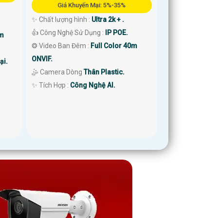
Giá Khuyến Mại: 5%-35%
.
✨ Chất lượng hình :
Ultra 2k + .
👍 Công Nghệ Sử Dụng :
IP POE.
0m
❂ Video Ban Đêm :
Full Color 40m
ONVIF.
ại.
🤹 Camera Dòng
Thân Plastic.
️✨ Tích Hợp :
Công Nghệ AI.