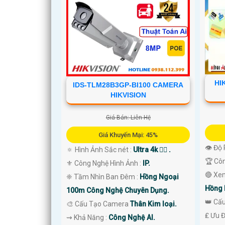
HI
IDS-TLM28B3GP-BI100 CAMERA
HIKVISION
Giá Bán: Liên Hệ
Giá Khuyến Mại: 45%
👁 Độ 
🔅 Hình Ảnh Sắc nét :
Ultra 4k 👍🏾 .
🏆 Cô
⚜️ Công Nghệ Hình Ảnh :
IP.
🔴 Xe
❈ Tầm Nhìn Ban Đêm :
Hồng Ngoại
Hồng 
100m Công Nghệ Chuyên Dụng.
👑 Cấ
🎨 Cấu Tạo Camera
Thân Kim loại.
️₤ Ưu 
️⇝ Khả Năng :
Công Nghệ AI.