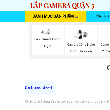
LẮP CAMERA QUẬN 5
DANH MỤC SẢN PHẨM
CÔNG NG
Lắp Camera Hybrid
Camer
Camera Công Nghệ
Light
2 Chi
H.265 Hikvision
Chắc chắn! Dưới đây là cách bạn có thể viết một bài viết