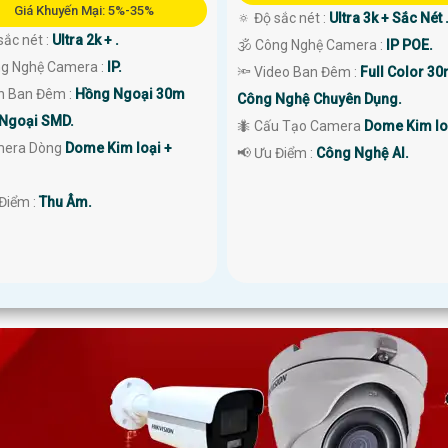
Giá Khuyến Mại: 5%-35%
🔅 Độ sắc nét :
Ultra 3k + Sắc Nét 
sắc nét :
Ultra 2k + .
🕉️ Công Nghệ Camera :
IP POE.
g Nghệ Camera :
IP.
🔦 Video Ban Đêm :
Full Color 3
ìn Ban Đêm :
Hồng Ngoại 30m
Công Nghệ Chuyên Dụng.
Ngoại SMD.
🐜 Cấu Tạo Camera
Dome Kim lo
mera Dòng
Dome Kim loại +
️📢 Ưu Điểm :
Công Nghệ AI.
 Điểm :
Thu Âm.