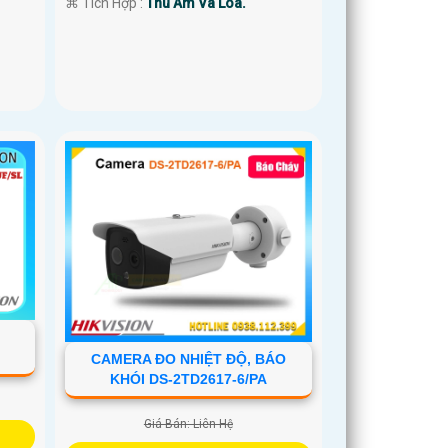
️⌘ Tích Hợp :
Thu Âm Và Loa.
CAMERA ĐO NHIỆT ĐỘ, BÁO
KHÓI DS-2TD2617-6/PA
Giá Bán: Liên Hệ