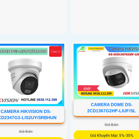
CAMERA DOME DS-
2CD1367G2HP-LIUF/SL
CAMERA HIKVISION DS-
CD2347G3-LIS2UY/SRBHUN
Giá Bán:
Giá Bán:
Giá Khuyến Mại: 5%-35%