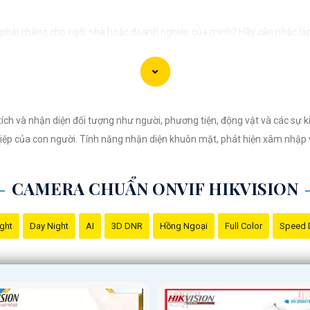
í phải chăng cho ngôi nhà hoặc doanh nghiệp của mình? Hãy cân nhắc lắp
 và giá cả phải chăng, Camera Hikvision là sự lựa chọn lý tưởng cho việc
nh chất lượng cao, sắc nét và rõ ràng. Bạn sẽ không bỏ lỡ bất kỳ chi tiết
mức giá hợp lý, phù hợp với nhu cầu và túi tiền của mọi người.
ích và nhận diện đối tượng như người, phương tiện, động vật và các sự ki
 và dễ sử dụng, giúp bạn dễ dàng cài đặt và vận hành mà không cần kỹ n
thiệp của con người. Tính năng nhận diện khuôn mặt, phát hiện xâm nhậ
 ưu đãi, hãy đến ngay cửa hàng chuyên cung cấp sản phẩm an ninh uy tín
CAMERA CHUẨN ONVIF HIKVISION
 vệ cho ngôi nhà hoặc doanh nghiệp của bạn, mà còn là lựa chọn thông 
ight
Day Night
AI
3D DNR
Hồng Ngoại
Full Color
Speed
Hikvision!
hút được khách hàng quan tâm đến sản phẩm Camera Hikvision giá rẻ và ch