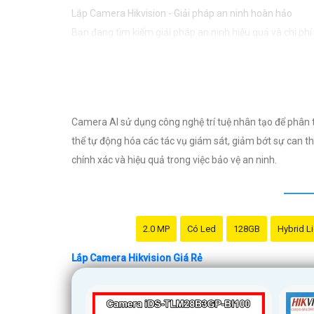
Lắp Camera Hikvision - Giải pháp an ninh hoàn hảo
Bạn đang tìm kiếm giải pháp an ninh hiệu quả và chi ph
vực an ninh và giám sát. Với chất lượng hình ảnh sắc nét
Tại sao chọn Camera Hikvision?
- Chất lượng hình ảnh: Camera Hikvision mang đến hình ả
dù chất lượng vượt trội, Camera Hikvision vẫn
tin tưởng
Camera AI sử dụng công nghệ trí tuệ nhân tạo để phân t
- Dễ sử dụng: Camera Hikvision được thiết kế đơn giản
thể tự động hóa các tác vụ giám sát, giảm bớt sự can 
Nơi mua Camera Hikvision giá rẻ
chính xác và hiệu quả trong việc bảo vệ an ninh.
Nếu bạn quan tâm đến việc lắp Camera Hikvision với giá
vấn cụ thể về sản phẩm phù hợp với nhu cầu của mình.
Kết luận
Camera Hikvision không chỉ mang đến sự an toàn và bảo
2.0 MP
Có Led
128GB
Hybrid L
nét. Hãy đầu tư vào an ninh và yên tâm hơn với Camera 
Lắp Camera Hikvision Giá Rẻ
Hy vọng rằng bài viết giới thiệu trên sẽ giúp bạn thu 