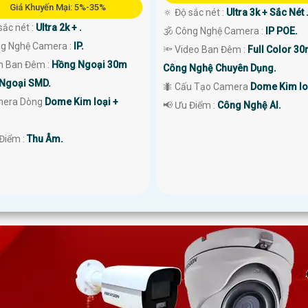
Giá Khuyến Mại: 5%-35%
🔅 Độ sắc nét :
Ultra 3k + Sắc Nét 
sắc nét :
Ultra 2k + .
🕉️ Công Nghệ Camera :
IP POE.
g Nghệ Camera :
IP.
🔦 Video Ban Đêm :
Full Color 3
ìn Ban Đêm :
Hồng Ngoại 30m
Công Nghệ Chuyên Dụng.
Ngoại SMD.
🐜 Cấu Tạo Camera
Dome Kim lo
mera Dòng
Dome Kim loại +
️📢 Ưu Điểm :
Công Nghệ AI.
 Điểm :
Thu Âm.