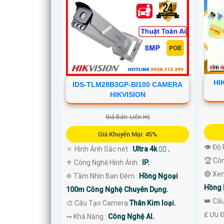
HI
IDS-TLM28B3GP-BI100 CAMERA
HIKVISION
Giá Bán: Liên Hệ
Giá Khuyến Mại: 45%
👁 Độ 
🔅 Hình Ảnh Sắc nét :
Ultra 4k 👍🏾 .
🏆 Cô
⚜️ Công Nghệ Hình Ảnh :
IP.
🔴 Xe
❈ Tầm Nhìn Ban Đêm :
Hồng Ngoại
Hồng 
100m Công Nghệ Chuyên Dụng.
👑 Cấ
🎨 Cấu Tạo Camera
Thân Kim loại.
️₤ Ưu 
️⇝ Khả Năng :
Công Nghệ AI.