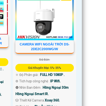
A
ỚI
CAMERA WIFI NGOÀI TRỜI DS-
2DE2C200IWG/W
Giá Bán:
Giá Khuyến Mại: 5%-35%
 .
🔆 Độ Phân giải :
FULL HD 1080P .
⚙ Tích hợp công nghệ :
IP Wifi.
ại
🌚 Nhìn Ban Đêm :
Hồng Ngoại 30m
Hồng Ngoại Smart IR.
i.
🎲 Thiết Kế Camera
Xoay 360.