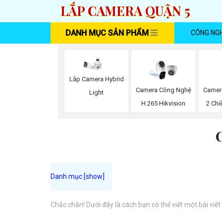
LẮP CAMERA QUẬN 5
DANH MỤC SẢN PHẨM
CÔNG NG
Lắp Camera Hybrid
Camer
Camera Công Nghệ
Light
2 Chi
H.265 Hikvision
Chắc chắn! Dưới đây là cách bạn có thể viết một bài viết