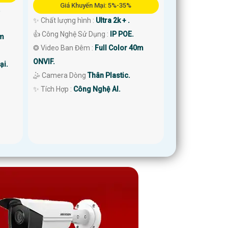
Giá Khuyến Mại: 5%-35%
.
✨ Chất lượng hình :
Ultra 2k + .
👍 Công Nghệ Sử Dụng :
IP POE.
0m
❂ Video Ban Đêm :
Full Color 40m
ONVIF.
ại.
🤹 Camera Dòng
Thân Plastic.
️✨ Tích Hợp :
Công Nghệ AI.