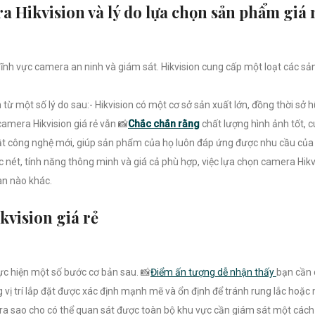
 Hikvision và lý do lựa chọn sản phẩm giá 
lĩnh vực camera an ninh và giám sát. Hikvision cung cấp một loạt các s
từ một số lý do sau:- Hikvision có một cơ sở sản xuất lớn, đồng thời sở 
amera Hikvision giá rẻ vẫn 📸
Chắc chắn rằng
chất lượng hình ảnh tốt, c
ật công nghệ mới, giúp sản phẩm của họ luôn đáp ứng được nhu cầu của
nét, tính năng thông minh và giá cả phù hợp, việc lựa chọn camera Hikvis
ian nào khác.
vision giá rẻ
hực hiện một số bước cơ bản sau. 📸
Điểm ấn tượng dễ nhận thấy
bạn cần 
g vị trí lắp đặt được xác định mạnh mẽ và ổn định để tránh rung lắc hoặc
a sao cho có thể quan sát được toàn bộ khu vực cần giám sát một cách 