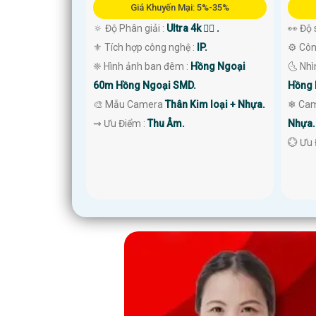
Giá Khuyến Mại: 5%-35%
🔅 Độ Phân giải :
Ultra 4k 👍🏾 .
👀 Độ 
⚜️ Tích hợp công nghệ :
IP.
⚙ Côn
❈ Hình ảnh ban đêm :
Hồng Ngoại
🌜 Nh
60m Hồng Ngoại SMD.
Hồng 
🎨 Mẫu Camera
Thân Kim loại + Nhựa.
❄ Ca
️⇝ Ưu Điểm :
Thu Âm.
Nhựa.
️💮 Ưu