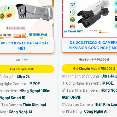
DS-2CD2T83G2-4I CAMER
KVISION IDS-TCM403-BI SẮC
HIKVISION CÔNG NGHỆ M
NÉT
Giá Bán: 6,790,000 ₫
Giá Bán:
Giá Khuyến Mại: 4,750,000 ₫
Giá Khuyến Mại:
💯 Hình ảnh chất lượng :
Ultra 4k 👍
Phân giải :
Ultra 2k .
⚜️ Công Nghệ Hình Ảnh :
IP POE.
ng Nghệ Camera :
IP POE.
🌈 Tầm Nhìn Ban Đêm :
Hồng Ngo
m ban đêm :
Hồng Ngoại 100m
80m ONVIF.
Ngoại Smart IR.
⛓ Cấu Tạo Camera
Thân Kim Loạ
u Tạo Camera
Thân Kim loại.
️☣️ Khả Năng :
Công Nghệ AI.
Điểm :
Công Nghệ AI.