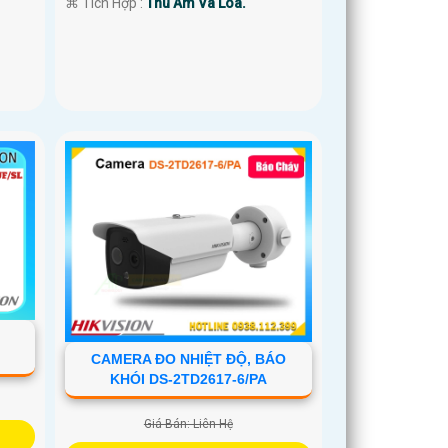
️⌘ Tích Hợp :
Thu Âm Và Loa.
CAMERA ĐO NHIỆT ĐỘ, BÁO
KHÓI DS-2TD2617-6/PA
Giá Bán: Liên Hệ