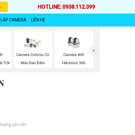
HOTLINE: 0938.112.399
 LẮP CAMERA
LIÊN HỆ
fi
Camera Wifi
Camera Colorvu Có
i Trời
Hikvision 360
Màu Ban Đêm
N
 lượng sắc nét: