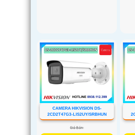
'
CAMERA HIKVISION DS-
2CD2T47G3-LIS2UY/SRBHUN
2
Giá Bán: