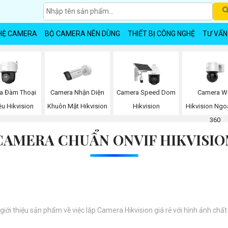
HỆ CAMERA
BỘ CAMERA NÊN DÙNG
THIẾT BỊ CÔNG NGHỆ
TƯ VẤN
a Đàm Thoại
Camera Nhận Diện
Camera Wi
Camera Speed Dom
ều Hikvision
Khuôn Mặt Hikvision
Hikvision Ngoà
Hikvision
360
CAMERA CHUẨN ONVIF HIKVISIO
 giới thiệu sản phẩm về việc lắp Camera Hikvision giá rẻ với hình ảnh chất