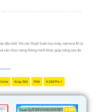
 đặt Camera Hikvision, giải pháp hàng đầu trong lĩnh
 bảo vệ tài sản và an ninh cho mọi người.
 nào trong quá trình giám sát. - Giá cả phải chăng: Mặc
ện đặc biệt. Với các thuật toán học máy, camera AI có
ăng chuyên môn.
p và các chức năng thông minh khác giúp nâng cao độ
. Với đội ngũ nhân viên chuyên nghiệp, bạn sẽ được tư
minh với giá cả phải chăng và hình ảnh chất lượng sắc
 Dome
Xoay 360
IP66
H.265 Pro +
ất lượng.