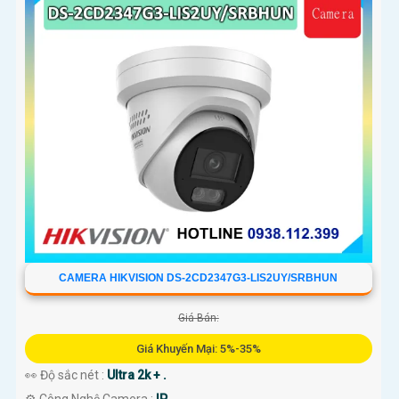
CAMERA HIKVISION DS-2CD2347G3-LIS2UY/SRBHUN
Giá Bán:
Giá Khuyến Mại: 5%-35%
👀 Độ sắc nét :
Ultra 2k + .
⚙ Công Nghệ Camera :
IP.