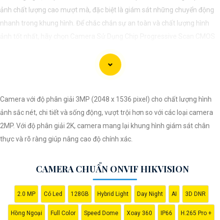
ảnh chất lượng cao mượt mà, đặc biệt là giám sát những chuyển động
nhanh trong khung hình. Để chắc chắn sự an toàn và chất lượng hình
ảnh tốt nhất, hãy chọn Camera Sử Dụng Chip Progressive Scan CMOS
cho hệ thống giám sát của bạn dưới đây nhé!
Camera với độ phân giải 3MP (2048 x 1536 pixel) cho chất lượng hình
ảnh sắc nét, chi tiết và sống động, vượt trội hơn so với các loại camera
2MP. Với độ phân giải 2K, camera mang lại khung hình giám sát chân
thực và rõ ràng giúp nâng cao độ chính xác.
CAMERA CHUẨN ONVIF HIKVISION
2.0 MP
Có Led
128GB
Hybrid Light
Day Night
AI
3D DNR
'
Hồng Ngoại
Full Color
Speed Dome
Xoay 360
IP66
H.265 Pro +