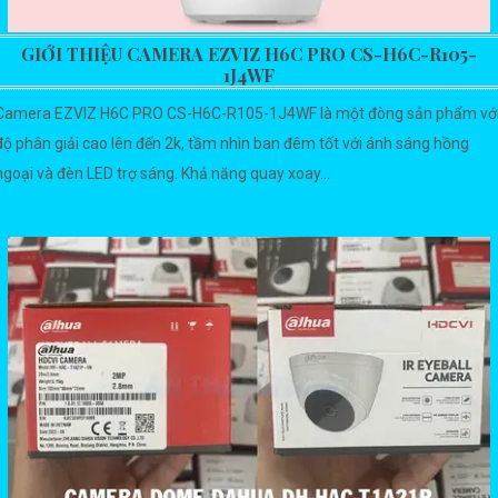
GIỚI THIỆU CAMERA EZVIZ H6C PRO CS-H6C-R105-
1J4WF
Camera EZVIZ H6C PRO CS-H6C-R105-1J4WF là một đòng sản phẩm vớ
độ phân giải cao lên đến 2k, tầm nhìn ban đêm tốt với ánh sáng hồng
ngoại và đèn LED trợ sáng. Khả năng quay xoay...