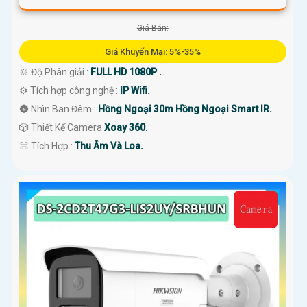
Giá Bán:
Giá Khuyến Mại: 5%-35%
🔆 Độ Phân giải :
FULL HD 1080P .
⚙ Tích hợp công nghệ :
IP Wifi.
🌚 Nhìn Ban Đêm :
Hồng Ngoại 30m Hồng Ngoại Smart IR.
🎲 Thiết Kế Camera
Xoay 360.
️⌘ Tích Hợp :
Thu Âm Và Loa.