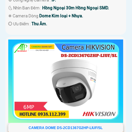
🌜 Nhìn Ban Đêm :
Hồng Ngoại 30m Hồng Ngoại SMD.
❄ Camera Dòng
Dome Kim loại + Nhựa.
️💮 Ưu Điểm :
Thu Âm.
CAMERA DOME DS-2CD1367G2HP-LIUF/SL