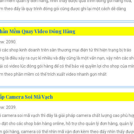
ần mềm quản lý đơn hàng, nhìn thấy được quá trình đóng gói hàng hóa,
m theo đấy là quy trình đóng gói cũng được ghi lại một cách dễ dàng
hần Mềm Quay Video Đóng Hàng
ew: 2090.
i các shop kinh doanh trên sàn thương mại điện tử thì hiện trạng bị tráo
ng là điều xảy ra cực kì nhiều và đây cũng là một vấn nạn, vậy nên các s
ải có video lúc đóng gói hàng để có thể bảo vệ quyền lợi cho shop của mì
m theo phần mềm có thể trích xuất video nhanh gọn nhất
ắp Camera Soi Mã Vạch
ew: 2039.
i camera soi mã vạch thì đây là giải pháp camera chất lượng cao phù hợ
p đặt cho các shop bán hàng online, hỗ trợ cho quản lý đơn hàng, quản lý
n gói hàng, camera có thể nhìn mã vận đơn kèm theo đấy nhìn thấy đượ