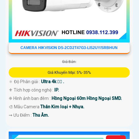
CAMERA HIKVISION DS-2CD2T47G3-LIS2UY/SRBHUN
Giá Bán:
Giá Khuyến Mại: 5%-35%
🔅 Độ Phân giải :
Ultra 4k 👍🏾 .
⚜️ Tích hợp công nghệ :
IP.
❈ Hình ảnh ban đêm :
Hồng Ngoại 60m Hồng Ngoại SMD.
🎨 Mẫu Camera
Thân Kim loại + Nhựa.
️⇝ Ưu Điểm :
Thu Âm.