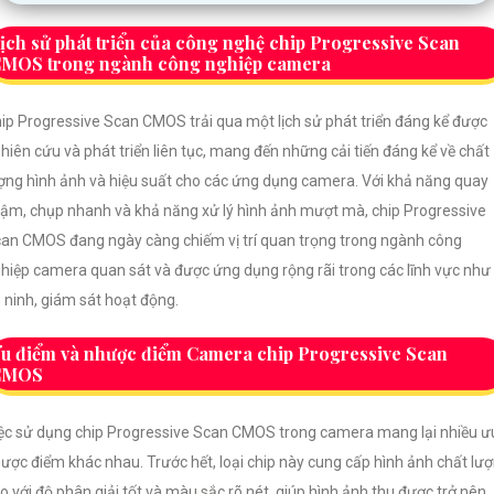
ịch sử phát triển của công nghệ chip Progressive Scan
MOS trong ngành công nghiệp camera
ip Progressive Scan CMOS trải qua một lịch sử phát triển đáng kể được
hiên cứu và phát triển liên tục, mang đến những cải tiến đáng kể về chất
ợng hình ảnh và hiệu suất cho các ứng dụng camera. Với khả năng quay
ậm, chụp nhanh và khả năng xử lý hình ảnh mượt mà, chip Progressive
an CMOS đang ngày càng chiếm vị trí quan trọng trong ngành công
hiệp camera quan sát và được ứng dụng rộng rãi trong các lĩnh vực như
 ninh, giám sát hoạt động.
u điểm và nhược điểm Camera chip Progressive Scan
CMOS
ệc sử dụng chip Progressive Scan CMOS trong camera mang lại nhiều ư
ược điểm khác nhau. Trước hết, loại chip này cung cấp hình ảnh chất lư
o với độ phân giải tốt và màu sắc rõ nét, giúp hình ảnh thu được trở nên