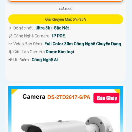
Giá Bán:
Giá Khuyến Mại: 5%-35%
🔅 Độ sắc nét :
Ultra 3k + Sắc Nét .
🕉️ Công Nghệ Camera :
IP POE.
🔦 Video Ban Đêm :
Full Color 30m Công Nghệ Chuyên Dụng.
🐜 Cấu Tạo Camera
Dome Kim loại.
️📢 Ưu Điểm :
Công Nghệ AI.