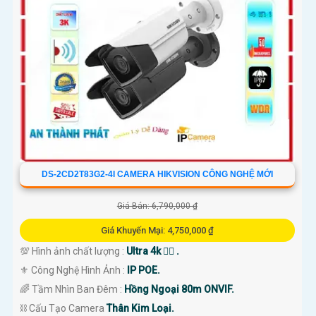
DS-2CD2T83G2-4I CAMERA HIKVISION CÔNG NGHỆ MỚI
Giá Bán: 6,790,000 ₫
Giá Khuyến Mại: 4,750,000 ₫
💯 Hình ảnh chất lượng :
Ultra 4k 👍🏾 .
⚜️ Công Nghệ Hình Ảnh :
IP POE.
🌈 Tầm Nhìn Ban Đêm :
Hồng Ngoại 80m ONVIF.
⛓ Cấu Tạo Camera
Thân Kim Loại.