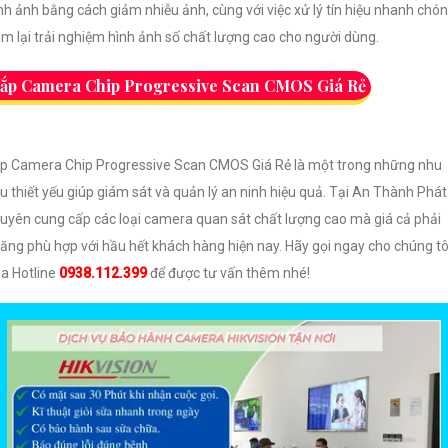
nh ảnh bằng cách giảm nhiễu ảnh, cùng với việc xử lý tín hiệu nhanh chón
m lại trải nghiệm hình ảnh số chất lượng cao cho người dùng.
ắp Camera Chip Progressive Scan CMOS Giá Rẻ
p Camera Chip Progressive Scan CMOS Giá Rẻ là một trong những nhu
u thiết yếu giúp giám sát và quản lý an ninh hiệu quả. Tại An Thành Phát
uyên cung cấp các loại camera quan sát chất lượng cao mà giá cả phải
ăng phù hợp với hầu hết khách hàng hiện nay. Hãy gọi ngay cho chúng tô
a Hotline
0938.112.399
để được tư vấn thêm nhé!