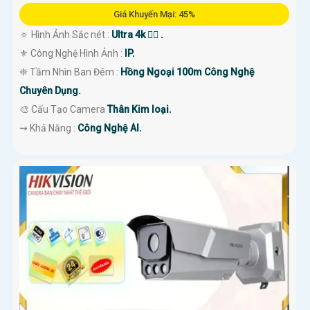
Giá Khuyến Mại: 45%
🔅 Hình Ảnh Sắc nét :
Ultra 4k 👍🏾 .
⚜️ Công Nghệ Hình Ảnh :
IP.
❈ Tầm Nhìn Ban Đêm :
Hồng Ngoại 100m Công Nghệ
Chuyên Dụng.
🎨 Cấu Tạo Camera
Thân Kim loại.
️⇝ Khả Năng :
Công Nghệ AI.