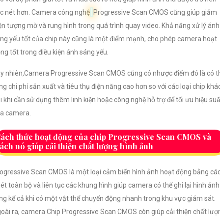
c nét hơn. Camera công nghệ
Progressive Scan CMOS cũng giúp giảm
ện tượng mờ và rung hình trong quá trình quay video. Khả năng xử lý ánh
ng yếu tốt của chip này cũng là một điểm mạnh, cho phép camera hoạt
ng tốt trong điều kiện ánh sáng yếu.
y nhiên,Camera Progressive Scan CMOS cũng có nhược điểm đó là có t
ng chi phí sản xuất và tiêu thụ điện năng cao hơn so với các loại chip khác
i khi cần sử dụng thêm linh kiện hoặc công nghệ hỗ trợ để tối ưu hiệu suấ
a camera.
ách thức hoạt động của chip Progressive Scan CMOS và
ách nó giúp cải thiện chất lượng hình ảnh
ogressive Scan CMOS là một loại cảm biến hình ảnh hoạt động bằng cá
ét toàn bộ và liên tục các khung hình giúp camera có thể ghi lại hình ảnh
ng kể cả khi có một vật thể chuyển động nhanh trong khu vực giám sát.
oài ra, camera Chip Progressive Scan CMOS còn giúp cải thiện chất lượ