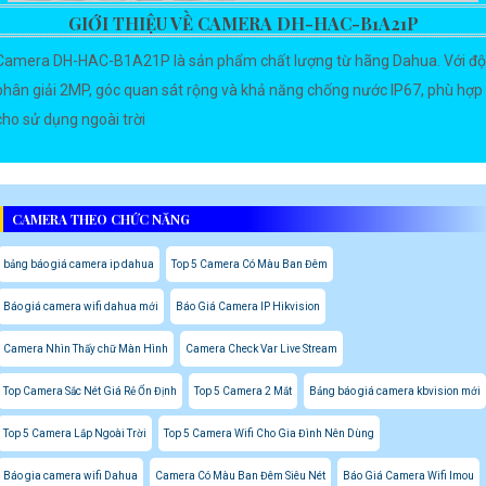
GIỚI THIỆU VỀ CAMERA DH-HAC-B1A21P
Camera DH-HAC-B1A21P là sản phẩm chất lượng từ hãng Dahua. Với độ
phân giải 2MP, góc quan sát rộng và khả năng chống nước IP67, phù hợp
cho sử dụng ngoài trời
CAMERA THEO CHỨC NĂNG
bảng báo giá camera ip dahua
Top 5 Camera Có Màu Ban Đêm
Báo giá camera wifi dahua mới
Báo Giá Camera IP Hikvision
Camera Nhìn Thấy chữ Màn Hình
Camera Check Var Live Stream
Top Camera Sắc Nét Giá Rẻ Ổn Định
Top 5 Camera 2 Mắt
Bảng báo giá camera kbvision mới
Top 5 Camera Lắp Ngoài Trời
Top 5 Camera Wifi Cho Gia Đình Nên Dùng
Báo gia camera wifi Dahua
Camera Có Màu Ban Đêm Siêu Nét
Báo Giá Camera Wifi Imou