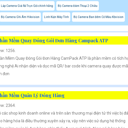
Lắp Camera Giá Rẻ Trọn Gói chính hãng
Bộ Camera Đàm Thoại 2 Chiều
Bộ Camera Ghi Âm Hikvision
Linh Kiện Máy Tính
Bộ Camera Ban Đêm Có Màu Kbvision
hần Mềm Quay Đóng Gói Đơn Hàng Campack ATP
ew: 1256.
ần Mềm Quay Đóng Gói Đơn Hàng CamPack ATP là phần mềm có tích h
ng nghệ Ai nhận diện và dọc mã QR/ bar code khi camera quay được mã
n đơn
hần Mềm Quản Lý Đóng Hàng
ew: 2364.
i các shop kinh doanh online và trên sàn thương mại điện tử thì việc bị đ
áo hàng hóa là điều thường xuyên xảy ra, vậy nên việc sử dụng hệ thống