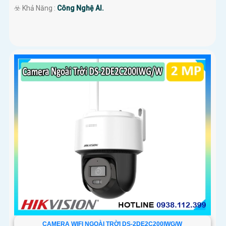
️☣️ Khả Năng :
Công Nghệ AI.
CAMERA WIFI NGOÀI TRỜI DS-2DE2C200IWG/W