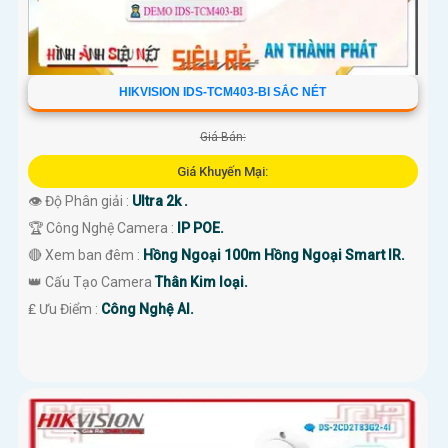
HIKVISION IDS-TCM403-BI SẮC NÉT
Giá Bán:
Giá Khuyến Mại:
👁 Độ Phân giải :
Ultra 2k .
🏆 Công Nghệ Camera :
IP POE.
🔴 Xem ban đêm :
Hồng Ngoại 100m Hồng Ngoại Smart IR.
👑 Cấu Tạo Camera
Thân Kim loại.
️₤ Ưu Điểm :
Công Nghệ AI.