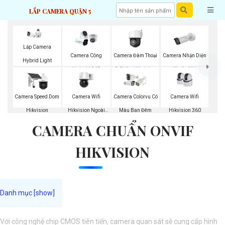
LẮP CAMERA QUẬN 5
Lắp Camera
Camera Đàm Thoại
Camera Nhận Diện
Camera Công
Hybrid Light
2 Chiều Hikvision
Khuôn Mặt
Nghệ H.265
Hikvision
Hikvision
Camera Wifi
Camera Wifi
Camera Speed Dom
Camera Colorvu Có
Hikvision Ngoài
Hikvision 360
Hikvision
Màu Ban Đêm
CAMERA CHUẨN ONVIF
Trời 360
HIKVISION
Với công nghệ chip CMOS tiên tiến, camera quan sát sẽ cung cấp hình