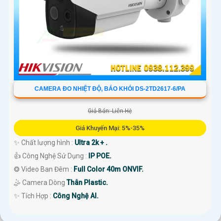
CAMERA ĐO NHIỆT ĐỘ, BÁO KHÓI DS-2TD2617-6/PA
Giá Bán: Liên Hệ
Giá Khuyến Mại: 5%-35%
✨ Chất lượng hình :
Ultra 2k + .
👍 Công Nghệ Sử Dụng :
IP POE.
❂ Video Ban Đêm :
Full Color 40m ONVIF.
🤹 Camera Dòng
Thân Plastic.
️✨ Tích Hợp :
Công Nghệ AI.