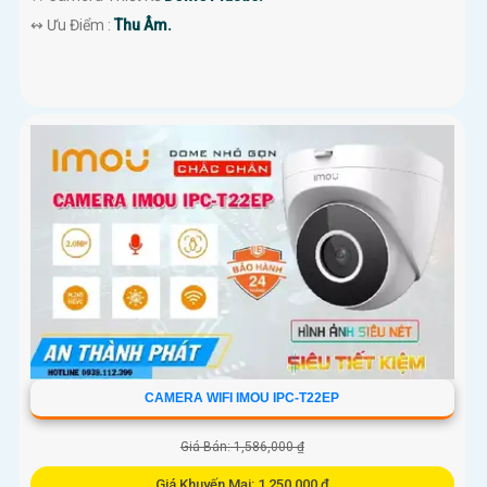
️↭ Ưu Điểm :
Thu Âm.
CAMERA WIFI IMOU IPC-T22EP
Giá Bán: 1,586,000 ₫
Giá Khuyến Mại: 1,250,000 ₫