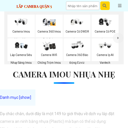
LẮP CAMERA QUẬN 5
Camera Imou
Camera 360 Imou
Camera Có DWDR
Camera Có POE
Nhụa Nhẹ
Full Color
Imou
Imou
Lắp Camera Siêu
Camera Wifi
Camera 360 Báo
Camera Ip AI
Nhạy Sáng Imou
Chống Trộm Imou
Động Ezviz
Vantech
CAMERA IMOU NHỤA NHẸ
Dạ chắc chắn, dưới đây là một 149 từ giới thiệu về dịch vụ lắp đặt
camera an ninh bằng nhựa (Plastic) mà bạn có thể sử dụng: