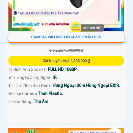
CAMERA WIFI IMOU IPC-F22FP MẪU ĐẸP
Giá Bán: 1,790,000 ₫
Giá Khuyến Mại: 1,300,000 ₫
🔆 Hình Ảnh Sắc nét :
FULL HD 1080P .
🌠 Trang Bị Công Nghệ :
IP.
🌔 Tầm Nhìn Ban Đêm :
Hồng Ngoại 30m Hồng Ngoại EXIR.
💎 Loại Camera
Thân Plastic.
️⌘ Khả Năng :
Thu Âm.