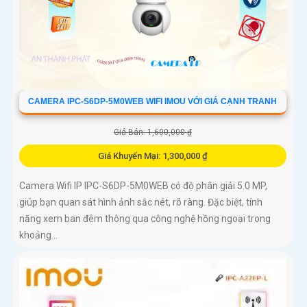
CAMERA IPC-S6DP-5M0WEB WIFI IMOU VỚI GIÁ CẠNH TRANH
Giá Bán: 1,600,000 ₫
Giá Khuyến Mại: 1,300,000 ₫
Camera Wifi IP IPC-S6DP-5M0WEB có độ phân giải 5.0 MP,
giúp bạn quan sát hình ảnh sắc nét, rõ ràng. Đặc biệt, tính
năng xem ban đêm thông qua công nghệ hồng ngoại trong
khoảng...