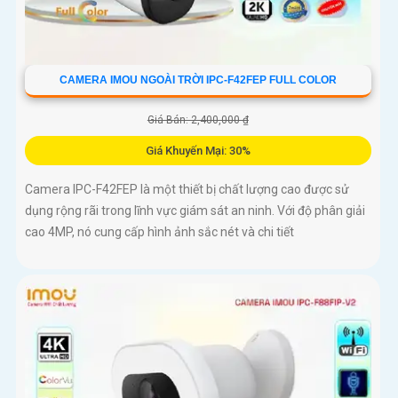
CAMERA IMOU NGOÀI TRỜI IPC-F42FEP FULL COLOR
Giá Bán: 2,400,000 ₫
Giá Khuyến Mại: 30%
Camera IPC-F42FEP là một thiết bị chất lượng cao được sử
dụng rộng rãi trong lĩnh vực giám sát an ninh. Với độ phân giải
cao 4MP, nó cung cấp hình ảnh sắc nét và chi tiết