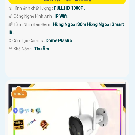
🔆 Hình ảnh chất lượng :
FULL HD 1080P .
🌠 Công Nghệ Hình Ảnh :
IP Wifi.
🌈 Tầm Nhìn Ban Đêm :
Hồng Ngoại 30m Hồng Ngoại Smart
IR.
⛓ Cấu Tạo Camera
Dome Plastic.
️⌘ Khả Năng :
Thu Âm.