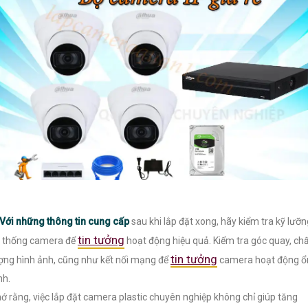
Với những thông tin cung cấp
sau khi lắp đặt xong, hãy kiểm tra kỹ lưỡn
tin tưởng
 thống camera để
hoạt động hiệu quả. Kiểm tra góc quay, ch
tin tưởng
ợng hình ảnh, cũng như kết nối mạng để
camera hoạt động ổ
nh.
ớ rằng, việc lắp đặt camera plastic chuyên nghiệp không chỉ giúp tăng