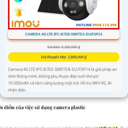
CAMERA 4G LTE IPC-B7ED-5M0TEA-EU/FSP14
Giá Bán: 3,200,000 ₫
Giá Khuyến Mại: 2,800,000 ₫
Camera 4G LTE IPC-B7ED-5M0TEA-EU/FSP14 là giải pháp an
ninh thông minh, không phụ thuộc điện lưới nhờ pin
10.000mAh và tấm năng lượng mặt trời. Hỗ trợ WiFi/4G, AI
nhận diện...
u điểm của việc sử dụng camera plastic