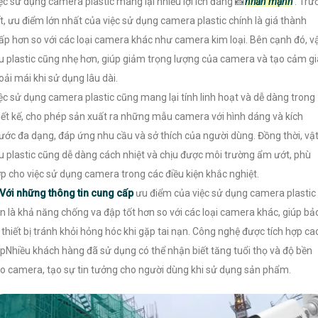
ệc sử dụng camera plastic mang lại nhiều lợi ích đáng 📸
nhấn mạnh
. Trư
t, ưu điểm lớn nhất của việc sử dụng camera plastic chính là giá thành
ấp hơn so với các loại camera khác như camera kim loại. Bên cạnh đó, v
ệu plastic cũng nhẹ hơn, giúp giảm trọng lượng của camera và tạo cảm g
oải mái khi sử dụng lâu dài.
ệc sử dụng camera plastic cũng mang lại tính linh hoạt và dễ dàng trong
iết kế, cho phép sản xuất ra những mẫu camera với hình dáng và kích
ước đa dạng, đáp ứng nhu cầu và sở thích của người dùng. Đồng thời, vậ
ệu plastic cũng dễ dàng cách nhiệt và chịu được môi trường ẩm ướt, phù
p cho việc sử dụng camera trong các điều kiện khắc nghiệt.
Với những thông tin cung cấp
ưu điểm của việc sử dụng camera plastic
n là khả năng chống va đập tốt hơn so với các loại camera khác, giúp bả
 thiết bị tránh khỏi hỏng hóc khi gặp tai nạn. Công nghệ được tích hợp ca
pNhiều khách hàng đã sử dụng có thể nhận biết tăng tuổi thọ và độ bền
o camera, tạo sự tin tưởng cho người dùng khi sử dụng sản phẩm.