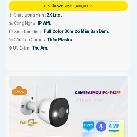
Giá Khuyến Mại: 1,400,000 ₫
🔆 Chất lượng hình :
2K Lite .
🕉️ Công Nghệ :
IP Wifi.
🌔 Xem ban đêm :
Full Color 30m Có Màu Ban Ðêm.
💦 Cấu Tạo Camera
Thân Plastic.
️✤ Ưu Điểm :
Thu Âm.