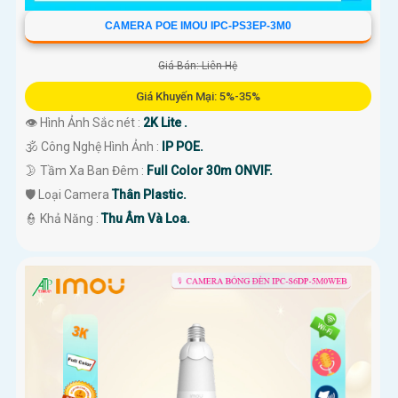
CAMERA POE IMOU IPC-PS3EP-3M0
Giá Bán: Liên Hệ
Giá Khuyến Mại: 5%-35%
👁 Hình Ảnh Sắc nét :
2K Lite .
🕉️ Công Nghệ Hình Ảnh :
IP POE.
🌛 Tầm Xa Ban Đêm :
Full Color 30m ONVIF.
🛡 Loại Camera
Thân Plastic.
️👮 Khả Năng :
Thu Âm Và Loa.