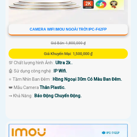
CAMERA WIFI IMOU NGOÀI TRỜI IPC-F42FP
Giá Bán: 1,800,000 ₫
Giá Khuyến Mại: 1,500,000 ₫
💯 Chất lượng hình Ảnh :
Ultra 2k .
🤖️ Sử dụng công nghệ :
IP Wifi.
⭐ Tầm Nhìn Ban Đêm :
Hồng Ngoại 30m Có Màu Ban Đêm.
👑 Mẫu Camera
Thân Plastic.
️⇝ Khả Năng :
Báo Động Chuyển Động.