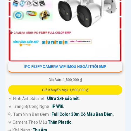
'
IPC-F52FP CAMERA WIFI IMOU NGOÀI TRỜI 5MP
Giá Bán: 1,800,000 ₫
Giá Khuyến Mại: 1,500,000 ₫
🔅 Hình Ảnh Sắc nét :
Ultra 2k+ sắc nét .
⚜️ Trang Bị Công Nghệ :
IP Wifi.
🌜 Tầm Nhìn Ban Đêm :
Full Color 30m Có Màu Ban Ðêm.
❄ Camera Theo Mẫu
Thân Plastic.
️⇝ Khả Năng :
Thu Âm.