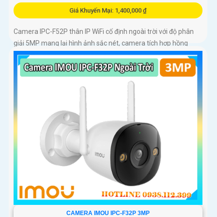
Giá Khuyến Mại: 1,400,000 ₫
Camera IPC-F52P thân IP WiFi cố định ngoài trời với độ phân
giải 5MP mang lại hình ảnh sắc nét, camera tích hợp hồng
ngoại 30m, mic ghi âm, hỗ trợ chuẩn nén H.265 tiết kiệm băng
thông
CAMERA IMOU IPC-F32P 3MP