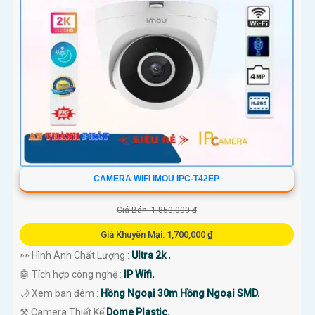
CAMERA WIFI IMOU IPC-T42EP
Giá Bán: 1,850,000 ₫
Giá Khuyến Mại: 1,700,000 ₫
👀 Hình Ành Chất Lượng :
Ultra 2k .
🤖️ Tích hợp công nghệ :
IP Wifi.
🌙 Xem ban đêm :
Hồng Ngoại 30m Hồng Ngoại SMD.
⚒ Camera Thiết Kế
Dome Plastic.