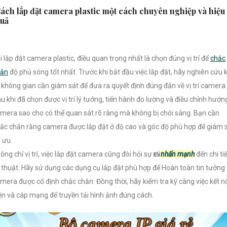
ách lắp đặt camera plastic một cách chuyên nghiệp và hiệu
uả
i lắp đặt camera plastic, điều quan trọng nhất là chọn đúng vị trí để
chắc
hắn
độ phủ sóng tốt nhất. Trước khi bắt đầu việc lắp đặt, hãy nghiên cứu 
 không gian cần giám sát để đưa ra quyết định đúng đắn về vị trí camera.
u khi đã chọn được vị trí lý tưởng, tiến hành đo lường và điều chỉnh hướn
mera sao cho có thể quan sát rõ ràng mà không bị chói sáng. Bạn cần
ắc chắn rằng camera được lắp đặt ở độ cao và góc độ phù hợp để giám 
i ưu.
ông chỉ vị trí, việc lắp đặt camera cũng đòi hỏi sự 📸
nhấn mạnh
đến chi ti
 thuật. Hãy sử dụng các dụng cụ lắp đặt phù hợp để Hoàn toàn tin tưởng
mera được cố định chắc chắn. Đồng thời, hãy kiểm tra kỹ càng việc kết n
ện và cáp mạng để truyền tải hình ảnh đúng cách.