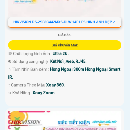
HIKVISION DS-2SF8C442MXS-DLW 14F1 P3 HÌNH ẢNH ĐẸP ✓
Giá Bán:
Giá Khuyến Mại:
💯 Chất lượng hình Ảnh :
Ultra 2k .
®️ Sử dụng công nghệ :
Kết Nối , web, RJ45.
⭐ Tầm Nhìn Ban Đêm :
Hồng Ngoại 300m Hồng Ngoại Smart
IR.
↕️ Camera Theo Mẫu
Xoay 360.
️⇝ Khả Năng :
Xoay Zoom.