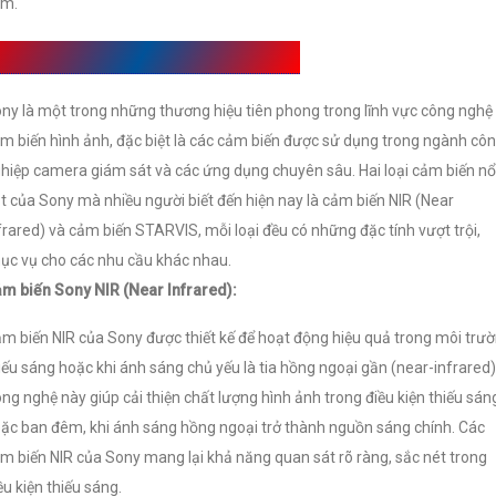
ém.
amera Cảm Biến Sony Có Mấy Loại
ny là một trong những thương hiệu tiên phong trong lĩnh vực công nghệ
m biến hình ảnh, đặc biệt là các cảm biến được sử dụng trong ngành cô
hiệp camera giám sát và các ứng dụng chuyên sâu. Hai loại cảm biến nổ
t của Sony mà nhiều người biết đến hiện nay là cảm biến NIR (Near
frared) và cảm biến STARVIS, mỗi loại đều có những đặc tính vượt trội,
ục vụ cho các nhu cầu khác nhau.
m biến Sony NIR (Near Infrared):
m biến NIR của Sony được thiết kế để hoạt động hiệu quả trong môi trư
iếu sáng hoặc khi ánh sáng chủ yếu là tia hồng ngoại gần (near-infrared)
ng nghệ này giúp cải thiện chất lượng hình ảnh trong điều kiện thiếu sán
ặc ban đêm, khi ánh sáng hồng ngoại trở thành nguồn sáng chính. Các
m biến NIR của Sony mang lại khả năng quan sát rõ ràng, sắc nét trong
ều kiện thiếu sáng.