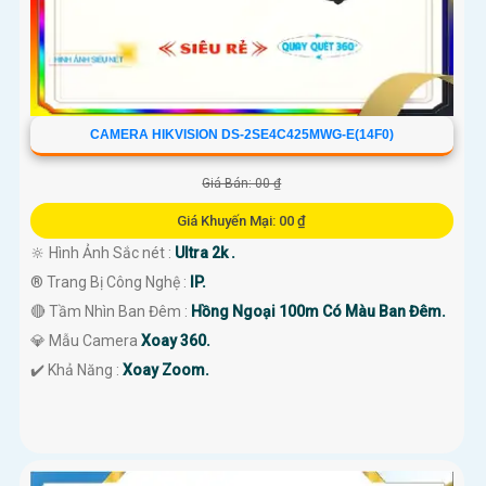
CAMERA HIKVISION DS-2SE4C425MWG-E(14F0)
Giá Bán: 00 ₫
Giá Khuyến Mại: 00 ₫
🔆 Hình Ảnh Sắc nét :
Ultra 2k .
®️ Trang Bị Công Nghệ :
IP.
🔴 Tầm Nhìn Ban Đêm :
Hồng Ngoại 100m Có Màu Ban Đêm.
💎 Mẫu Camera
Xoay 360.
️✔️ Khả Năng :
Xoay Zoom.