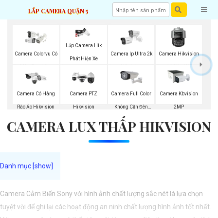
LẮP CAMERA QUẬN 5
Lắp Camera Hik
Camera Colorvu Có
Camera Ip Ultra 2k
Camera Hikvision
Phát Hiện Xe
Màu Ban Đêm
Hikvision
4K Siêu Nét
Camera Full Color
Camera Có Hàng
Camera PTZ
Camera Kbvision
Không Cần Đèn
Rào Ảo Hikvision
Hikvision
2MP
CAMERA LUX THẤP HIKVISION
VisionCop
Camera Cảm Biến Sony với hình ảnh chất lượng sắc nét là lựa chọn
tuyệt vời để ghi lại các hoạt động an ninh chất lượng hình ảnh tốt nhất.