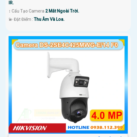
IR.
↕️ Cấu Tạo Camera
2 Mắt Ngoài Trời.
️💫 Đặt Điểm :
Thu Âm Và Loa.