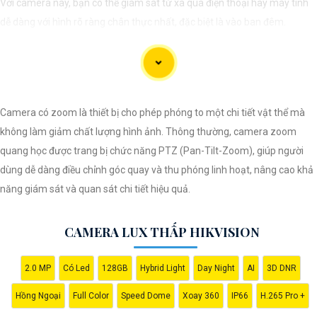
Với camera này, bạn có thể giám sát từ xa qua điện thoại hay máy tính
dễ dàng với hình rõ ràng chân thực nhất, đặc biệt là vào ban đêm.
Camera có zoom là thiết bị cho phép phóng to một chi tiết vật thể mà
không làm giảm chất lượng hình ảnh. Thông thường, camera zoom
quang học được trang bị chức năng PTZ (Pan-Tilt-Zoom), giúp người
dùng dễ dàng điều chỉnh góc quay và thu phóng linh hoạt, nâng cao khả
'
năng giám sát và quan sát chi tiết hiệu quả.
CAMERA LUX THẤP HIKVISION
2.0 MP
Có Led
128GB
Hybrid Light
Day Night
AI
3D DNR
Hồng Ngoại
Full Color
Speed Dome
Xoay 360
IP66
H.265 Pro +