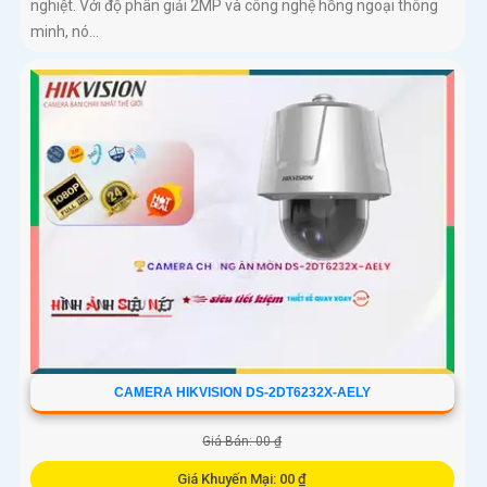
nghiệt. Với độ phân giải 2MP và công nghệ hồng ngoại thông
minh, nó...
CAMERA HIKVISION DS-2DT6232X-AELY
Giá Bán: 00 ₫
Giá Khuyến Mại: 00 ₫