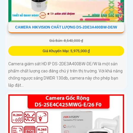
CAMERA HIKVISION CHẤT LƯỢNG DS-2DE3A400BW-DE/W
Giá Bán: 8,540,000 ₫
Giá Khuyến Mại: 5,975,000 ₫
Camera giám sát HD IP DS-2DE3A400BW-DE/W là một sản
phẩm chất lượng cao đáng chú ý trên thị trường. Với khả năng
chống ngược sáng DWDR 130db, camera này cho phép bạn
lắp đặt...