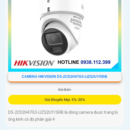
CAMERA HIKVISION DS-2CD2H47G3-LIZS2UY/SRB
Giá Bán:
Giá Khuyến Mại: 5%-35%
DS-2CD2H47G3-LIZS2UY/SRB là dòng camera được trang bị
ống kính có độ phân giải 4