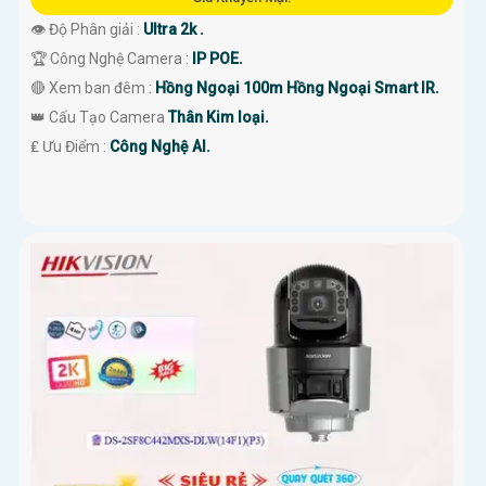
👁 Độ Phân giải :
Ultra 2k .
🏆 Công Nghệ Camera :
IP POE.
🔴 Xem ban đêm :
Hồng Ngoại 100m Hồng Ngoại Smart IR.
👑 Cấu Tạo Camera
Thân Kim loại.
️₤ Ưu Điểm :
Công Nghệ AI.