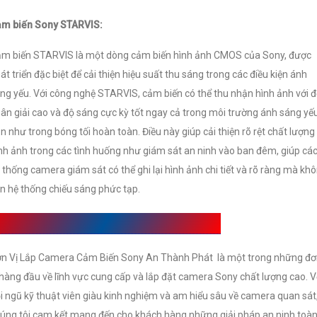
m biến Sony STARVIS:
m biến STARVIS là một dòng cảm biến hình ảnh CMOS của Sony, được
át triển đặc biệt để cải thiện hiệu suất thu sáng trong các điều kiện ánh
ng yếu. Với công nghệ STARVIS, cảm biến có thể thu nhận hình ảnh với 
ân giải cao và độ sáng cực kỳ tốt ngay cả trong môi trường ánh sáng yếu
n như trong bóng tối hoàn toàn. Điều này giúp cải thiện rõ rệt chất lượng
nh ảnh trong các tình huống như giám sát an ninh vào ban đêm, giúp cá
 thống camera giám sát có thể ghi lại hình ảnh chi tiết và rõ ràng mà kh
n hệ thống chiếu sáng phức tạp.
ơn Vị Lắp Camera Cảm Biến Sony UY Tín
n Vị Lắp Camera Cảm Biến Sony An Thành Phát là một trong những đ
 hàng đầu về lĩnh vực cung cấp và lắp đặt camera Sony chất lượng cao. V
i ngũ kỹ thuật viên giàu kinh nghiệm và am hiểu sâu về camera quan sát
úng tôi cam kết mang đến cho khách hàng những giải pháp an ninh toà