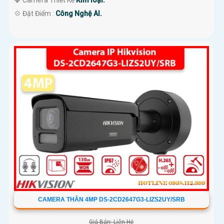
💎 Camera Thiết Kế
Kim loại.
️💠 Đặt Điểm :
Công Nghệ AI.
CAMERA THÂN 4MP DS-2CD2647G3-LIZS2UY/SRB
Giá Bán: Liên Hệ