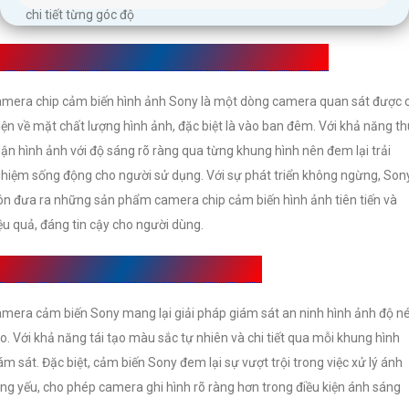
chi tiết từng góc độ
iới Thiệu Camera chip cảm biến hình ảnh Sony
mera chip cảm biến hình ảnh Sony là một dòng camera quan sát được c
iện về mặt chất lượng hình ảnh, đặc biệt là vào ban đêm. Với khả năng th
ận hình ảnh với độ sáng rõ ràng qua từng khung hình nên đem lại trải
hiệm sống động cho người sử dụng. Với sự phát triển không ngừng, Son
ôn đưa ra những sản phẩm camera chip cảm biến hình ảnh tiên tiến và
ệu quả, đáng tin cậy cho người dùng.
amera Cảm Biến Sony Có Ưu Điểm Gì
mera cảm biến Sony mang lại giải pháp giám sát an ninh hình ảnh độ n
o. Với khả năng tái tạo màu sắc tự nhiên và chi tiết qua mỗi khung hình
ám sát. Đặc biệt, cảm biến Sony đem lại sự vượt trội trong việc xử lý ánh
ng yếu, cho phép camera ghi hình rõ ràng hơn trong điều kiện ánh sáng