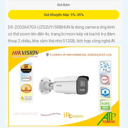
Giá Bán:
Giá Khuyến Mại: 5%-35%
DS-2CD2647G3-LIZS2UY/SRBHUN là dòng camera ống kính
có thể zoom lên đến 4x, trang bị micro kép và loa hỗ trợ đàm
thoại 2 chiều, khe cắm thẻ nhớ 512GB, tích hợp công nghệ AI
trong việc cân bằng màu sáng trong điều kiện ánh sáng yếu,
ống kính có độ phân giải 4