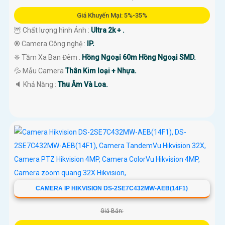
Giá Khuyến Mại: 5%-35%
🦉 Chất lượng hình Ảnh :
Ultra 2k + .
®️ Camera Công nghệ :
IP.
❈ Tầm Xa Ban Đêm :
Hồng Ngoại 60m Hồng Ngoại SMD.
💦 Mẫu Camera
Thân Kim loại + Nhựa.
️🔈 Khả Năng :
Thu Âm Và Loa.
CAMERA IP HIKVISION DS-2SE7C432MW-AEB(14F1)
Giá Bán: