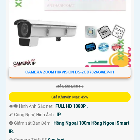
CAMERA ZOOM HIKVISION DS-2CD7026G0/EP-IH
Giá Bán: Liên Hệ
Giá Khuyến Mại: 45%
👁️‍🗨 Hình Ảnh Sắc nét :
FULL HD 1080P .
🌠 Công Nghệ Hình Ảnh :
IP.
🌚 Giám sát Ban Đêm :
Hồng Ngoại 100m Hồng Ngoại Smart
IR.