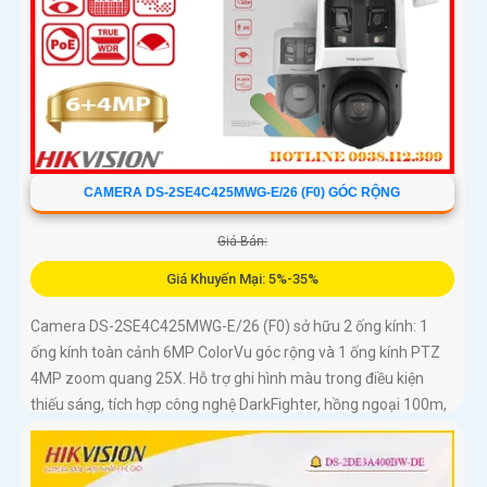
CAMERA DS-2SE4C425MWG-E/26 (F0) GÓC RỘNG
Giá Bán:
Giá Khuyến Mại: 5%-35%
Camera DS-2SE4C425MWG-E/26 (F0) sở hữu 2 ống kính: 1
ống kính toàn cảnh 6MP ColorVu góc rộng và 1 ống kính PTZ
4MP zoom quang 25X. Hỗ trợ ghi hình màu trong điều kiện
thiếu sáng, tích hợp công nghệ DarkFighter, hồng ngoại 100m,
đèn trắng 30m, Face Capture, chống rung EIS và chuẩn nén H