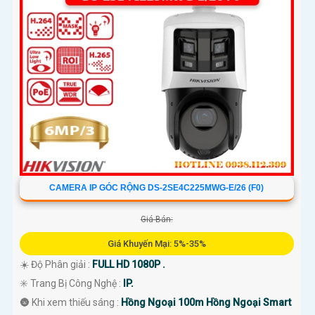
CAMERA IP GÓC RỘNG DS-2SE4C225MWG-E/26 (F0)
Giá Bán:
Giá Khuyến Mại: 5%-35%
☀️ Độ Phân giải :
FULL HD 1080P .
✳️ Trang Bị Công Nghệ :
IP.
🌚 Khi xem thiếu sáng :
Hồng Ngoại 100m Hồng Ngoại Smart