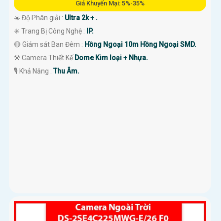
Giá Khuyến Mại: 5%-35%
☀️ Độ Phân giải :
Ultra 2k + .
✳️ Trang Bị Công Nghệ :
IP.
🔴 Giám sát Ban Đêm :
Hồng Ngoại 10m Hồng Ngoại SMD.
⚒ Camera Thiết Kế
Dome Kim loại + Nhựa.
️🎙 Khả Năng :
Thu Âm.