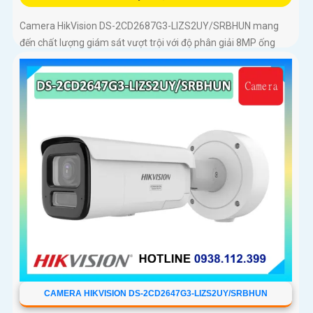
Camera HikVision DS-2CD2687G3-LIZS2UY/SRBHUN mang
đến chất lượng giám sát vượt trội với độ phân giải 8MP ống
kính zoom quang 4x và công nghệ ColorVu
CAMERA HIKVISION DS-2CD2647G3-LIZS2UY/SRBHUN