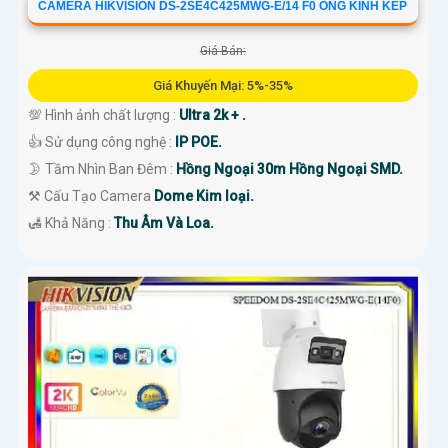
CAMERA HIKVISION DS-2SE4C425MWG-E/14 F0 ỐNG KÍNH KÉP
Giá Bán:
Giá Khuyến Mại: 5%-35%
💯 Hình ảnh chất lượng :
Ultra 2k + .
👍 Sử dụng công nghệ :
IP POE.
🌛 Tầm Nhìn Ban Đêm :
Hồng Ngoại 30m Hồng Ngoại SMD.
⚒ Cấu Tạo Camera
Dome Kim loại.
️🛃 Khả Năng :
Thu Âm Và Loa.