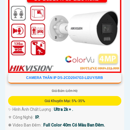
CAMERA THÂN IP DS-2CD2047G3-LI2UY/SRB
Giá Bán: Liên Hệ
Giá Khuyến Mại: 5%-35%
✨ Hình Ành Chất Lượng :
Ultra 2k + .
⚜️ Công Nghệ :
IP.
❃ Video Ban Đêm :
Full Color 40m Có Màu Ban Ðêm.