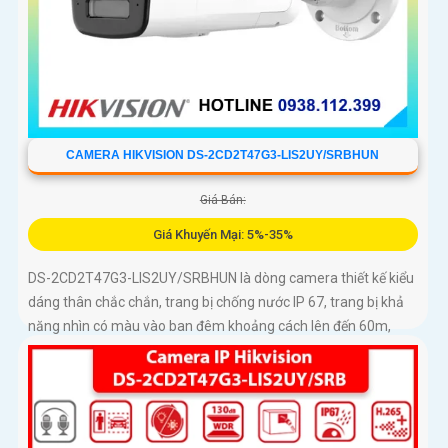
CAMERA HIKVISION DS-2CD2T47G3-LIS2UY/SRBHUN
Giá Bán:
Giá Khuyến Mại: 5%-35%
DS-2CD2T47G3-LIS2UY/SRBHUN là dòng camera thiết kế kiểu
dáng thân chắc chắn, trang bị chống nước IP 67, trang bị khả
năng nhìn có màu vào ban đêm khoảng cách lên đến 60m,
phát hiện chuyển động và phân biệt được người và phương
tiện, ống kính 4