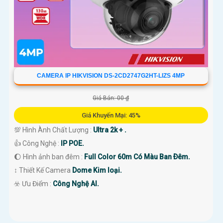
CAMERA IP HIKVISION DS-2CD2747G2HT-LIZS 4MP
Giá Bán: 00 ₫
Giá Khuyến Mại: 45%
💯 Hình Ành Chất Lượng :
Ultra 2k + .
👍 Công Nghệ :
IP POE.
🌔 Hình ảnh ban đêm :
Full Color 60m Có Màu Ban Ðêm.
↕️ Thiết Kế Camera
Dome Kim loại.
️☣️ Ưu Điểm :
Công Nghệ AI.