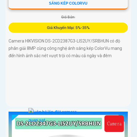
SÁNG KÉP COLORVU
Giá Bán:
Giá Khuyến Mại: 5%-35%
Camera HIKVISION DS-2CD2387G3-LIS2UY/SRBHUN có độ
phân giải 8MP cùng công nghệ ánh sáng kép ColorVu mang
đến hình ảnh sắc nét vượt trội có màu cả ngày và đêm