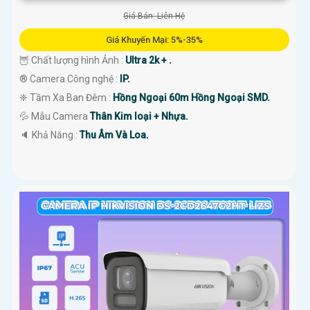
Giá Bán: Liên Hệ
Giá Khuyến Mại: 5%-35%
🦉 Chất lượng hình Ảnh :
Ultra 2k + .
®️ Camera Công nghệ :
IP.
❈ Tầm Xa Ban Đêm :
Hồng Ngoại 60m Hồng Ngoại SMD.
💦 Mẫu Camera
Thân Kim loại + Nhựa.
️🔈 Khả Năng :
Thu Âm Và Loa.