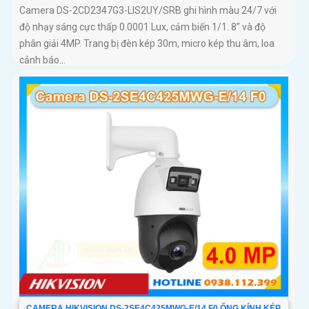
Camera DS-2CD2347G3-LIS2UY/SRB ghi hình màu 24/7 với
độ nhạy sáng cực thấp 0.0001 Lux, cảm biến 1/1. 8” và độ
phân giải 4MP. Trang bị đèn kép 30m, micro kép thu âm, loa
cảnh báo...
CAMERA HIKVISION DS-2SE4C425MWG-E/14 F0 ỐNG KÍNH KÉP