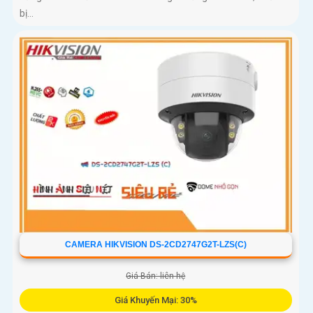
bị...
CAMERA HIKVISION DS-2CD2747G2T-LZS(C)
Giá Bán: liên hệ
Giá Khuyến Mại: 30%