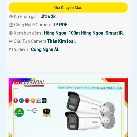
Giá Khuyến Mại:
👁 Độ Phân giải :
Ultra 2k .
🏆 Công Nghệ Camera :
IP POE.
🔴 Xem ban đêm :
Hồng Ngoại 100m Hồng Ngoại Smart IR.
👑 Cấu Tạo Camera
Thân Kim loại.
️₤ Ưu Điểm :
Công Nghệ AI.