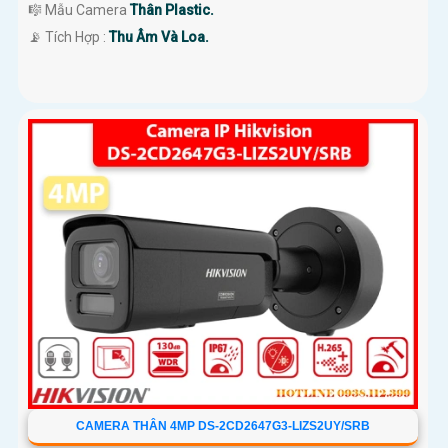
🎼️ Mẫu Camera
Thân Plastic.
️📡 Tích Hợp :
Thu Âm Và Loa.
CAMERA THÂN 4MP DS-2CD2647G3-LIZS2UY/SRB