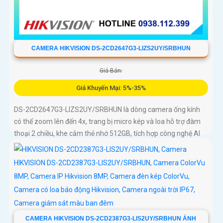
CAMERA HIKVISION DS-2CD2647G3-LIZS2UY/SRBHUN
Giá Bán:
Giá Khuyến Mại: 5%-35%
DS-2CD2647G3-LIZS2UY/SRBHUN là dòng camera ống kính
có thể zoom lên đến 4x, trang bị micro kép và loa hỗ trợ đàm
thoại 2 chiều, khe cắm thẻ nhớ 512GB, tích hợp công nghệ AI
trong việc cân bằng màu sáng trong điều kiện ánh sáng yếu,
ống kính có độ phân giải 4
CAMERA HIKVISION DS-2CD2387G3-LIS2UY/SRBHUN ÁNH