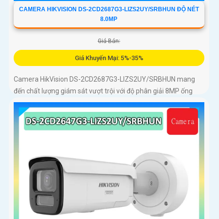
CAMERA HIKVISION DS-2CD2687G3-LIZS2UY/SRBHUN ĐỘ NÉT
8.0MP
Giá Bán:
Giá Khuyến Mại: 5%-35%
Camera HikVision DS-2CD2687G3-LIZS2UY/SRBHUN mang
đến chất lượng giám sát vượt trội với độ phân giải 8MP ống
kính zoom quang 4x và công nghệ ColorVu