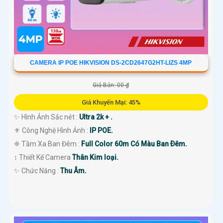
CAMERA IP POE HIKVISION DS-2CD2647G2HT-LIZS 4MP
Giá Bán: 00 ₫
Giá Khuyến Mại: 45%
✨ Hình Ảnh Sắc nét :
Ultra 2k + .
⚜️ Công Nghệ Hình Ảnh :
IP POE.
❈ Tầm Xa Ban Đêm :
Full Color 60m Có Màu Ban Ðêm.
↕️ Thiết Kế Camera
Thân Kim loại.
️✨ Chức Năng :
Thu Âm.