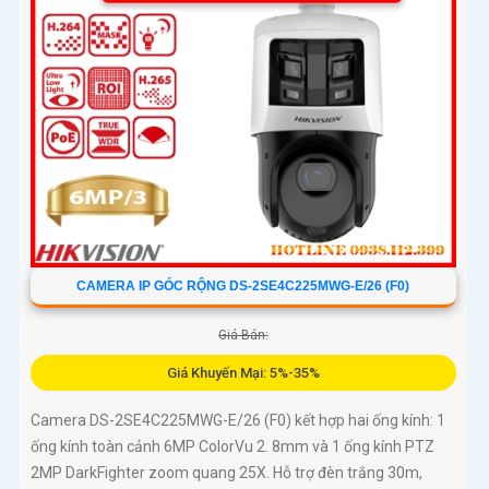
CAMERA IP GÓC RỘNG DS-2SE4C225MWG-E/26 (F0)
Giá Bán:
Giá Khuyến Mại: 5%-35%
Camera DS-2SE4C225MWG-E/26 (F0) kết hợp hai ống kính: 1
ống kính toàn cảnh 6MP ColorVu 2. 8mm và 1 ống kính PTZ
2MP DarkFighter zoom quang 25X. Hỗ trợ đèn trắng 30m,