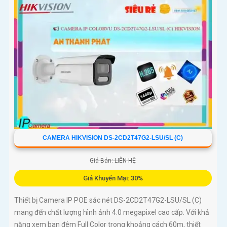
CAMERA HIKVISION DS-2CD2T47G2-LSU/SL (C)
Giá Bán: LIÊN HỆ
Giá Khuyến Mại: 30%
Thiết bị Camera IP POE sắc nét DS-2CD2T47G2-LSU/SL (C)
mang đến chất lượng hình ảnh 4.0 megapixel cao cấp. Với khả
năng xem ban đêm Full Color trong khoảng cách 60m, thiết