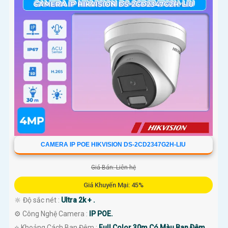
CAMERA IP POE HIKVISION DS-2CD2347G2H-LIU
Giá Bán: Liên hệ
Giá Khuyến Mại: 45%
🔆 Độ sắc nét :
Ultra 2k + .
⚙ Công Nghệ Camera :
IP POE.
⭐ Khoảng Cách Ban Đêm :
Full Color 30m Có Màu Ban Ðêm.