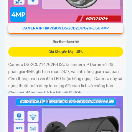
CAMERA IP HIKVISION DS-2CD2147G2H-LISU 4MP
Giá Bán: Liên hệ
Giá Khuyến Mại: 45%
Camera DS-2CD2147G2H-LISU là camera IP Dome với độ
phân giải 4MP, ghi hình màu 24/7, và tính năng giám sát ban
đêm thông minh với đèn LED hoặc hồng ngoại. Camera này sử
dụng thuật toán deep learning để phân tích và chống báo
động giả, đồng thời hỗ trợ kết nối IP POE