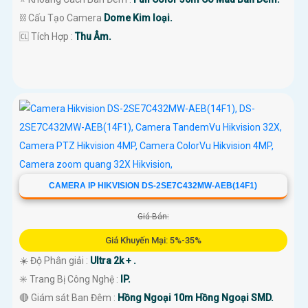
⛓ Cấu Tạo Camera
Dome Kim loại.
️🆑 Tích Hợp :
Thu Âm.
CAMERA IP HIKVISION DS-2SE7C432MW-AEB(14F1)
Giá Bán:
Giá Khuyến Mại: 5%-35%
☀️ Độ Phân giải :
Ultra 2k + .
✳️ Trang Bị Công Nghệ :
IP.
🔴 Giám sát Ban Đêm :
Hồng Ngoại 10m Hồng Ngoại SMD.