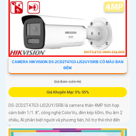
CAMERA HIKVISION DS-2CD2T47G3-LIS2UY/SRB CÓ MÀU BAN
ĐÊM
Giá Bán: Liên Hệ
Giá Khuyến Mại: 5%-35%
DS-2CD2T47G3-LIS2UY/SRB là camera thân 4MP tích hợp
cảm biến 1/1. 8", công nghệ ColorVu, đèn kép 60m, thu âm 2
chiều, AI phân biệt người và phương tiện, hỗ trợ thẻ nhớ đến
512GB, chuẩn chống nước IP67, phù hợp giám sát ban đêm
màu sắc 24/7