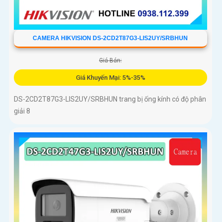
CAMERA HIKVISION DS-2CD2T87G3-LIS2UY/SRBHUN
Giá Bán:
Giá Khuyến Mại: 5%-35%
DS-2CD2T87G3-LIS2UY/SRBHUN trang bị ống kính có độ phân
giải 8