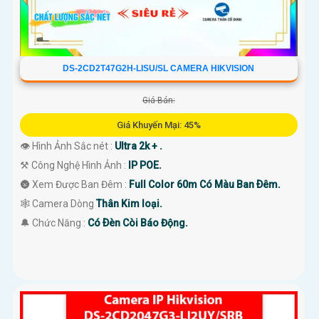
DS-2CD2T47G2H-LISU/SL CAMERA HIKVISION
Giá Bán:
Giá Khuyến Mại: 45%
👁 Hình Ảnh Sắc nét :
Ultra 2k + .
⚒ Công Nghệ Hình Ảnh :
IP POE.
🌚 Xem Được Ban Đêm :
Full Color 60m Có Màu Ban Ðêm.
🕸️ Camera Dòng
Thân Kim loại.
️🔔 Chức Năng :
Có Ðèn Còi Báo Động.