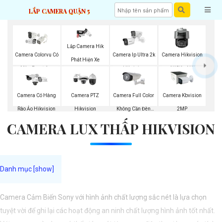
LẮP CAMERA QUẬN 5
Lắp Camera Hik
Camera Colorvu Có
Camera Ip Ultra 2k
Camera Hikvision
Phát Hiện Xe
Màu Ban Đêm
Hikvision
4K Siêu Nét
Camera Full Color
Camera Có Hàng
Camera PTZ
Camera Kbvision
Không Cần Đèn
Rào Ảo Hikvision
Hikvision
2MP
CAMERA LUX THẤP HIKVISION
VisionCop
Camera Cảm Biến Sony với hình ảnh chất lượng sắc nét là lựa chọn
tuyệt vời để ghi lại các hoạt động an ninh chất lượng hình ảnh tốt nhất.