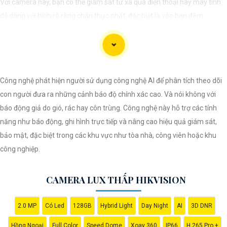
Với camera này, bạn có thể giám sát từ xa qua điện thoại hay máy tính
dễ dàng với hình rõ ràng chân thực nhất, đặc biệt là vào ban đêm.
Công nghệ phát hiện người sử dụng công nghệ AI để phân tích theo dõi
con người đưa ra những cảnh báo độ chính xác cao. Và nói không với
báo động giả do gió, rác hay côn trùng. Công nghệ này hỗ trợ các tính
năng như báo động, ghi hình trực tiếp và nâng cao hiệu quả giám sát,
'
bảo mật, đặc biệt trong các khu vực như tòa nhà, công viên hoặc khu
công nghiệp.
CAMERA LUX THẤP HIKVISION
2.0 MP
Có Led
128GB
Hybrid Light
Day Night
AI
3D DNR
Hồng Ngoại
Full Color
Speed Dome
Xoay 360
IP66
H.265 Pro +