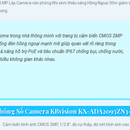
hay đổi và điều chỉnh nó để phù hợp với nhu cầu cụ thể của mình.
0 MP Lắp Camera văn phòng Khi xem thiếu sáng Hồng Ngoại 30m giám
ượng
ome trong nhà thông minh với trang bị cảm biến CMOS 2MP
hống đèn hồng ngoại mạnh mẽ giúp quan sát rõ ràng trong
hả năng hỗ trợ PoE và tiêu chuẩn IP67 chống bụi, chống nước,
nhiều không gian khác nhau.
hông Số Camera KBvision KX-ADA2093ZN3
· Cảm biến hình ảnh CMOS 2MP, 1/2.8”, độ rọi thấp, độ nét hình ảnh cao