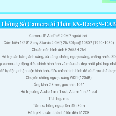
Thông Số Camera Ai Thân KX-D2013N-EAB
Camera IP AI ePoE 2.0MP ngoài trời
. Cảm biến 1/2.8” Sony Starvis 2.0MP, 25/30fps@1080P (1920×1080)
. Chuẩn nén hình ảnh H.265&H.264
. Hỗ trợ cân bằng ánh sáng, bù sáng, chống ngược sáng, chống nhiễu 3D
iúp camera tự động điều chỉnh hình ảnh và màu sắc đẹp nhất phù hợp nhấ
 tự động nhận diện hình ảnh, điều chỉnh hình hình để có được chất lượng
. Chuyên chống ngược sáng WDR (120dB)
. Ống kính 2.8mm, góc nhìn 106°
. Hỗ trợ cổng Audio 1 in / 1 out, Alarm 1 in / 1 out
. Tích hợp mic
. Tầm xa hồng ngoại lên đến 80m
. Hỗ trợ khe cắm thẻ nhớ lên đến 512GB