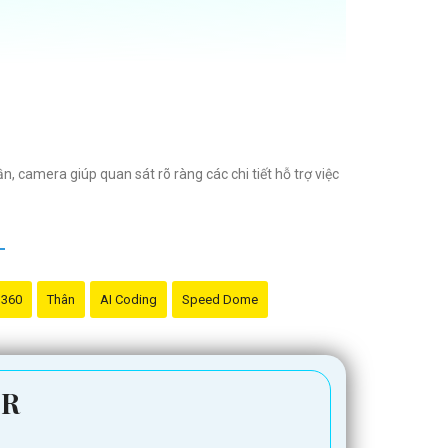
 camera giúp quan sát rõ ràng các chi tiết hỗ trợ việc
 360
Thân
AI Coding
Speed Dome
t liệu kim loại chắc chắn, thiết kế đẹp mắt cùng chất
-R
bảo an toàn cho gia đình và tài sản của bạn với