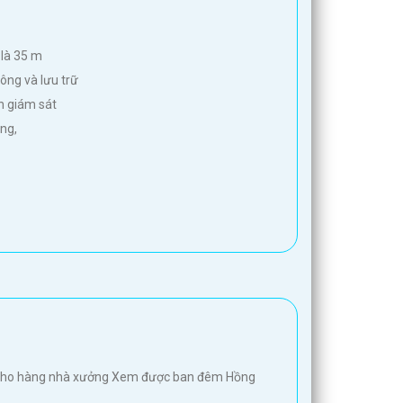
 là 35 m
ông và lưu trữ
h giám sát
ng,
ho kho hàng nhà xưởng Xem được ban đêm Hồng