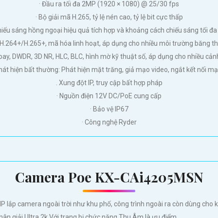
· Đầu ra tối đa 2MP (1920 × 1080) @ 25/30 fps
· Bộ giải mã H.265, tỷ lệ nén cao, tỷ lệ bit cực thấp
hiếu sáng hồng ngoại hiệu quả tích hợp và khoảng cách chiếu sáng tối đa
H.264+/H.265+, mã hóa linh hoạt, áp dụng cho nhiều môi trường băng th
xoay, DWDR, 3D NR, HLC, BLC, hình mờ kỹ thuật số, áp dụng cho nhiều cản
Phát hiện bất thường: Phát hiện mặt trăng, giả mạo video, ngắt kết nối mạ
. Xung đột IP, truy cập bất hợp pháp
· Nguồn điện 12V DC/PoE cung cấp
· Bảo vệ IP67
· Công nghệ Ryder
Camera Poe KX-CAi4205MSN
P lắp camera ngoài trời như khu phố, công trình ngoài ra còn dùng c
n giải Ultra 2k Với trang bị chức năng Thu Âm là ưu điểm