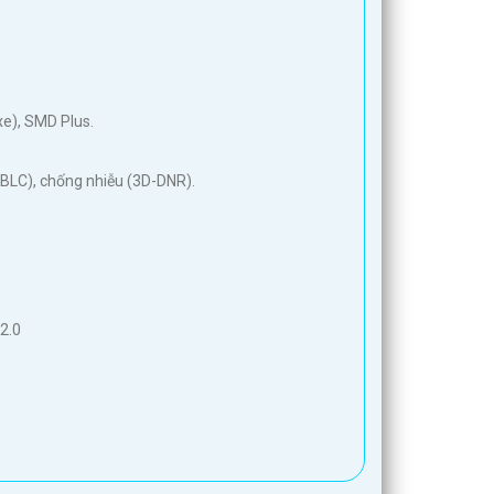
xe), SMD Plus.
(BLC), chống nhiễu (3D-DNR).
2.0