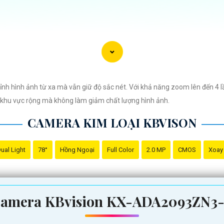
 hình ảnh từ xa mà vẫn giữ độ sắc nét. Với khả năng zoom lên đến 4 lần,
c khu vực rộng mà không làm giảm chất lượng hình ảnh.
CAMERA KIM LOẠI KBVISON
ual Light
78°
Hồng Ngoại
Full Color
2.0 MP
CMOS
Xoay
era Kim Loại Hình ảnh sắt nét mà bạn có thể sử dụng:
hiệu quả và đáng tin cậy cho ngôi nhà hoặc doanh nghiệp của bạn. Với chấ
amera KBvision KX-ADA2093ZN3
ám sát mọi hoạt động xung quanh một cách chi tiết và đáng tin cậy. Đảm 