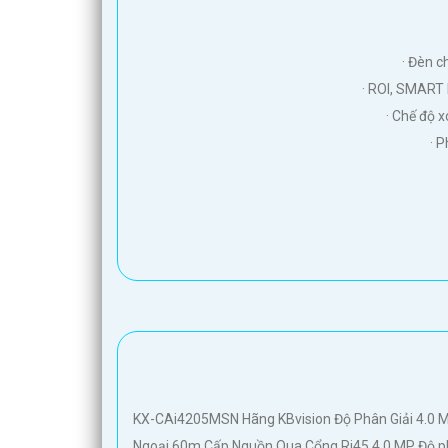
· Đèn c
· ROI, SMART 
· Chế độ 
· 
'
KX-CAi4205MSN Hãng KBvision Độ Phân Giải 4.0 M
Ngoại 60m Cấp Nguồn Qua Cổng Rj45 4.0 MP Độ phâ