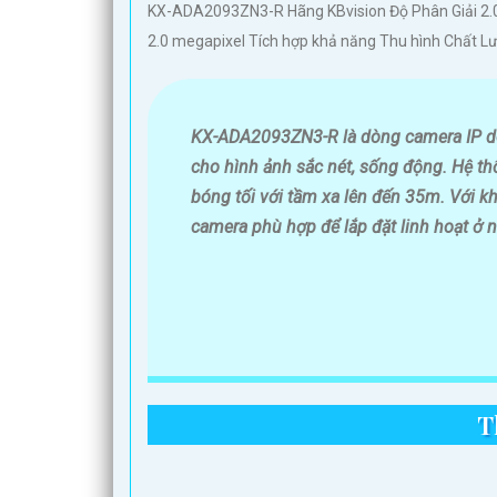
Hy vọng câu giới thiệu này có thể giúp bạn. Bạn có thể t
KX-ADA2093ZN3-R Hãng KBvision Độ Phân Giải 2.
2.0 megapixel Tích hợp khả năng Thu hình Chất L
KX-ADA2093ZN3-R là dòng camera IP d
cho hình ảnh sắc nét, sống động. Hệ t
bóng tối với tầm xa lên đến 35m. Với k
camera phù hợp để lắp đặt linh hoạt ở 
T