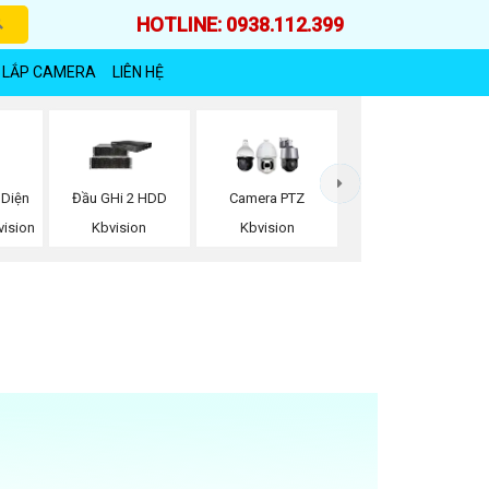
HOTLINE: 0938.112.399
 LẮP CAMERA
LIÊN HỆ
 Diện
Đầu GHi 2 HDD
Camera PTZ
ision
Kbvision
Kbvision