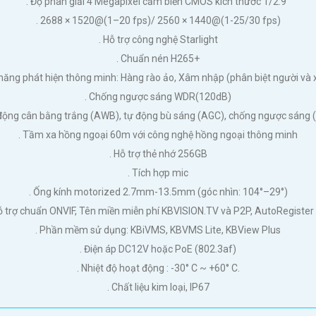
. Độ phân giải 4 Megapixel cảm biến CMOS kích thước 1/2.9”
. 2688 × 1520@(1–20 fps)/ 2560 × 1440@(1-25/30 fps)
. Hỗ trợ công nghệ Starlight
. Chuẩn nén H265+
 năng phát hiện thông minh: Hàng rào ảo, Xâm nhập (phân biệt người và 
. Chống ngược sáng WDR(120dB)
 động cân bằng trắng (AWB), tự động bù sáng (AGC), chống ngược sáng 
. Tầm xa hồng ngoại 60m với công nghệ hồng ngoại thông minh
. Hỗ trợ thẻ nhớ 256GB
. Tích hợp mic
. Ống kính motorized 2.7mm-13.5mm (góc nhìn: 104°–29°)
Hỗ trợ chuẩn ONVIF, Tên miền miễn phí KBVISION.TV và P2P, AutoRegister 
. Phần mềm sử dụng: KBiVMS, KBVMS Lite, KBView Plus
. Điện áp DC12V hoặc PoE (802.3af)
. Nhiệt độ hoạt động : -30° C ~ +60° C.
. Chất liệu kim loại, IP67