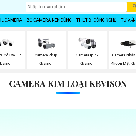
HỆ CAMERA
BỘ CAMERA NÊN DÙNG
THIẾT BỊ CÔNG NGHỆ
TƯ VẤN
Camera Nhận
ra Có DWDR
Camera 2k Ip
Camera Ip 4k
Khuôn Mặt Kbv
bvision
Kbvision
Kbvision
CAMERA KIM LOẠI KBVISON