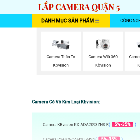
LẮP CAMERA QUẬN 5
DANH MỤC SẢN PHẨM
CÔNG NG
Camera Wifi 360
Camera Thân To
Came
Kbvision
Kbvision
K
Camera Có Võ Kim Loại Kbvision:
(
5%-35%
)
Camera KBvision KX-ADA2093ZN3-R
(
5%-35%
)
Camera Poe KX-CAi4205MSN