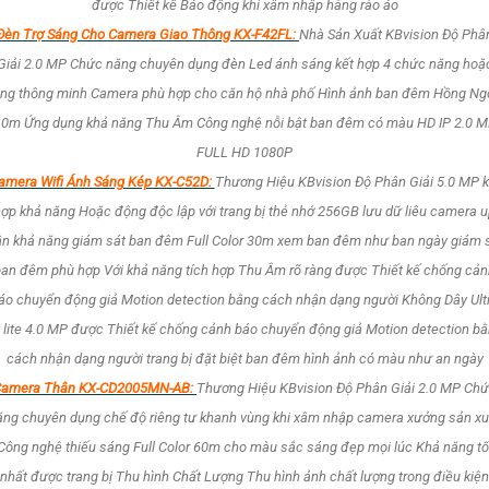
được Thiết kế Báo động khi xâm nhập hàng rào ảo
Đèn Trợ Sáng Cho Camera Giao Thông KX-F42FL:
Nhà Sản Xuất KBvision Độ Phâ
Giải 2.0 MP Chức năng chuyên dụng đèn Led ánh sáng kết hợp 4 chức năng hoặ
ng thông minh Camera phù hợp cho căn hộ nhà phố Hình ảnh ban đêm Hồng Ng
0m Ứng dụng khả năng Thu Âm Công nghệ nỗi bật ban đêm có màu HD IP 2.0 
FULL HD 1080P
amera Wifi Ánh Sáng Kép KX-C52D:
Thương Hiệu KBvision Độ Phân Giải 5.0 MP k
ợp khả năng Hoặc động độc lập với trang bị thẻ nhớ 256GB lưu dữ liêu camera 
ần khả năng giám sát ban đêm Full Color 30m xem ban đêm như ban ngày giám 
an đêm phù hợp Với khả năng tích hợp Thu Âm rõ ràng được Thiết kế chống cả
áo chuyển động giả Motion detection bằng cách nhận dạng người Không Dây Ult
 lite 4.0 MP được Thiết kế chống cảnh báo chuyển động giả Motion detection b
cách nhận dạng người trang bị đặt biệt ban đêm hình ảnh có màu như an ngày
amera Thân KX-CD2005MN-AB:
Thương Hiệu KBvision Độ Phân Giải 2.0 MP Ch
ăng chuyên dụng chế độ riêng tư khanh vùng khi xâm nhập camera xưởng sản xu
Công nghệ thiếu sáng Full Color 60m cho màu sắc sáng đẹp mọi lúc Khả năng tố
nhất được trang bị Thu hình Chất Lượng Thu hình ảnh chất lượng trong điều kiện