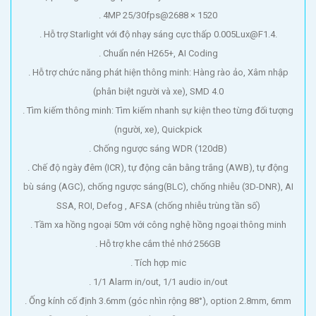
. 4MP 25/30fps@2688 × 1520
. Hỗ trợ Starlight với độ nhạy sáng cực thấp 0.005Lux@F1.4.
. Chuẩn nén H265+, AI Coding
. Hỗ trợ chức năng phát hiện thông minh: Hàng rào ảo, Xâm nhập
(phân biệt người và xe), SMD 4.0
. Tìm kiếm thông minh: Tìm kiếm nhanh sự kiện theo từng đối tượng
(người, xe), Quickpick
. Chống ngược sáng WDR (120dB)
. Chế độ ngày đêm (ICR), tự động cân bằng trắng (AWB), tự động
bù sáng (AGC), chống ngược sáng(BLC), chống nhiễu (3D-DNR), AI
SSA, ROI, Defog , AFSA (chống nhiễu trùng tần số)
. Tầm xa hồng ngoại 50m với công nghệ hồng ngoại thông minh
. Hỗ trợ khe cắm thẻ nhớ 256GB
. Tích hợp mic
. 1/1 Alarm in/out, 1/1 audio in/out
. Ống kính cố định 3.6mm (góc nhìn rộng 88°), option 2.8mm, 6mm