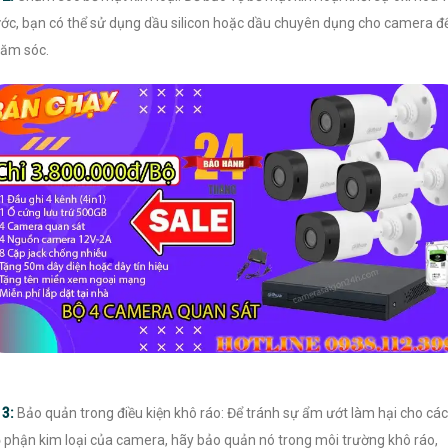
ớc, bạn có thể sử dụng dầu silicon hoặc dầu chuyên dụng cho camera đ
ăm sóc.

3:
Bảo quản trong điều kiện khô ráo: Để tránh sự ẩm ướt làm hại cho các
 phận kim loại của camera, hãy bảo quản nó trong môi trường khô ráo,