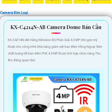
loại chắc chắn, thiết kế đẹp mắt cùng chất lượng hình ảnh sắc nét,
Camera Kim Loại
Camera Kim Loại sẽ giúp bạn giám sát mọi hoạt động xung quanh một
cách chi tiết và đáng tin cậy. Đảm bảo an toàn cho gia đình và tài sản
KX-C4214N-AB Camera Dome Bán Cầu
của bạn với Camera Kim Loại Hình ảnh sắt nét."
Hy vọng câu giới thiệu này có thể giúp bạn. Bạn có thể thay đổi và điều
chỉnh nó để phù hợp với nhu cầu cụ thể của mình.
KX-C4214N-AB Hãng KBvision Độ Phân Giải 4.0 MP nhỏ gọn mỹ
thuật cho công trình khả năng giám sát ban đêm Hồng Ngoại 50m
chất lượng tốt ban đêm POE 4.0 MP Được tích hợp chức năng Thu
Âm đáng quan tâm