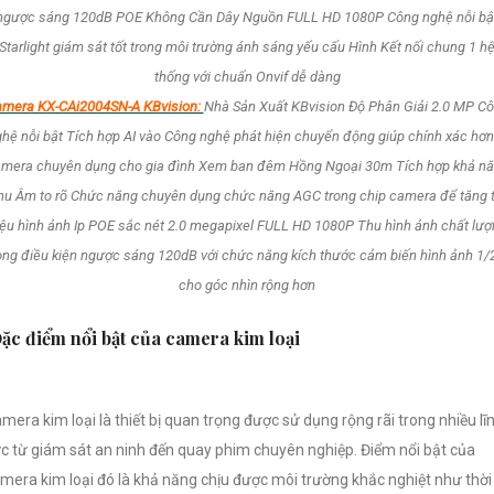
ngược sáng 120dB POE Không Cần Dây Nguồn FULL HD 1080P Công nghệ nỗi bậ
Starlight giám sát tốt trong môi trường ánh sáng yếu cấu Hình Kết nối chung 1 h
thống với chuẩn Onvif dễ dàng
mera KX-CAi2004SN-A KBvision:
Nhà Sản Xuất KBvision Độ Phân Giải 2.0 MP C
hệ nỗi bật Tích hợp AI vào Công nghệ phát hiện chuyển động giúp chính xác hơn
mera chuyên dụng cho gia đình Xem ban đêm Hồng Ngoại 30m Tích hợp khả n
hu Âm to rõ Chức năng chuyên dụng chức năng AGC trong chip camera để tăng t
iệu hình ảnh Ip POE sắc nét 2.0 megapixel FULL HD 1080P Thu hình ảnh chất lượ
ong điều kiện ngược sáng 120dB với chức năng kích thước cảm biến hình ảnh 1/
cho góc nhìn rộng hơn
ặc điểm nổi bật của camera kim loại
mera kim loại là thiết bị quan trọng được sử dụng rộng rãi trong nhiều lĩ
c từ giám sát an ninh đến quay phim chuyên nghiệp. Điểm nổi bật của
mera kim loại đó là khả năng chịu được môi trường khắc nghiệt như thời