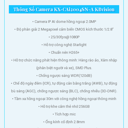
Thông Số Camera KX-CAi2004SN-A KBvision
• Camera IP AI dome hồng ngoại 2.0MP
• Độ phân giải 2 Megapixel cảm biến CMOS kích thước 1/2.8”
• 25/30fps@1080P
• Hỗ trợ công nghệ Starlight
• Chuẩn nén H265+
• Hỗ trợ chức năng phát hiện thông minh: Hàng rào ảo, Xâm nhập
(phân biệt người và xe), SMD Plus.
• Chống ngược sáng WDR(120dB)
• Chế độ ngày đêm (ICR), tự động cân bằng trắng (AWB), tự động
bù sáng (AGC), chống ngược sáng (BLC), chống nhiễu (3D-DNR).
• Tầm xa hồng ngoại 30m với công nghệ hồng ngoại thông minh
• Hỗ trợ khe cắm thẻ nhớ 256GB
• Tích hợp mic
• Ống kính cố định 2.8mm