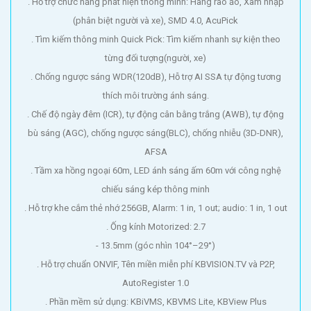
. Hỗ trợ chức năng phát hiện thông minh: Hàng rào ảo, Xâm nhập
(phân biệt người và xe), SMD 4.0, AcuPick
. Tìm kiếm thông minh Quick Pick: Tìm kiếm nhanh sự kiện theo
từng đối tượng(người, xe)
. Chống ngược sáng WDR(120dB), Hỗ trợ AI SSA tự động tương
thích môi trường ánh sáng.
. Chế độ ngày đêm (ICR), tự động cân bằng trắng (AWB), tự động
bù sáng (AGC), chống ngược sáng(BLC), chống nhiễu (3D-DNR),
AFSA
. Tầm xa hồng ngoại 60m, LED ánh sáng ấm 60m với công nghệ
chiếu sáng kép thông minh
. Hỗ trợ khe cắm thẻ nhớ 256GB, Alarm: 1 in, 1 out; audio: 1 in, 1 out
. Ống kính Motorized: 2.7
- 13.5mm (góc nhìn 104°–29°)
. Hỗ trợ chuẩn ONVIF, Tên miền miễn phí KBVISION.TV và P2P,
AutoRegister 1.0
. Phần mềm sử dụng: KBiVMS, KBVMS Lite, KBView Plus