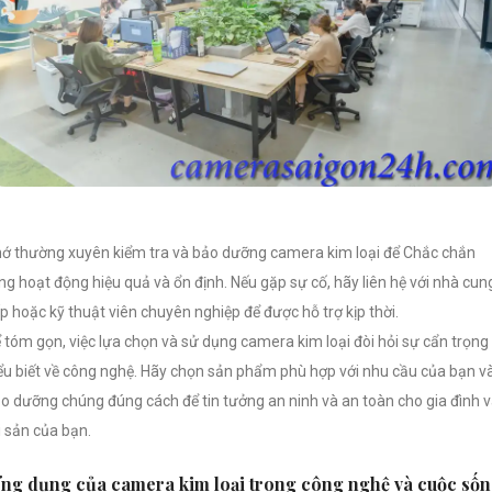
ớ thường xuyên kiểm tra và bảo dưỡng camera kim loại để Chắc chắn
ng hoạt động hiệu quả và ổn định. Nếu gặp sự cố, hãy liên hệ với nhà cun
p hoặc kỹ thuật viên chuyên nghiệp để được hỗ trợ kịp thời.
 tóm gọn, việc lựa chọn và sử dụng camera kim loại đòi hỏi sự cẩn trọng
ểu biết về công nghệ. Hãy chọn sản phẩm phù hợp với nhu cầu của bạn v
o dưỡng chúng đúng cách để tin tưởng an ninh và an toàn cho gia đình 
i sản của bạn.
ng dụng của camera kim loại trong công nghệ và cuộc số