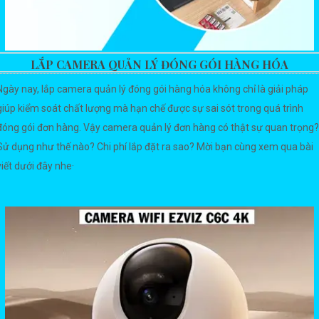
LẮP CAMERA QUẢN LÝ ĐÓNG GÓI HÀNG HÓA
Ngày nay, lắp camera quản lý đóng gói hàng hóa không chỉ là giải pháp
giúp kiểm soát chất lượng mà hạn chế được sự sai sót trong quá trình
đóng gói đơn hàng. Vậy camera quản lý đơn hàng có thật sự quan trọng?
Sử dụng như thế nào? Chi phí lắp đặt ra sao? Mời bạn cùng xem qua bài
viết dưới đây nhe·