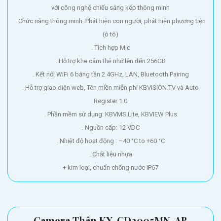
với công nghệ chiếu sáng kép thông minh
. Chức năng thông minh: Phát hiện con người, phát hiện phương tiện
(ô tô)
. Tích hợp Mic
. Hỗ trợ khe cắm thẻ nhớ lên đến 256GB
. Kết nối WiFi 6 băng tần 2.4GHz, LAN, Bluetooth Pairing
. Hỗ trợ giao diện web, Tên miền miễn phí KBVISION.TV và Auto
Register 1.0
. Phần mềm sử dụng: KBVMS Lite, KBVIEW Plus
. Nguồn cấp: 12 VDC
. Nhiệt độ hoạt động : –40 °C to +60 °C
. Chất liệu nhựa
+ kim loại, chuẩn chống nước IP67
Camera Thân KX-CD2005MN-AB