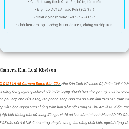
• Chuẩn tương thích Onvif 2.4, hỗ trợ tên miền
• Điện áp DC12V hoặc PoE (802.3af)
• Nhiệt độ hoạt động : -40° C ~ +60° C.
• Chất liệu kim loại, Chống bụi nước IP67, chống va đập IK10
Camera Kim Loại Kbvison
X-C4214N-AB Camera Dome Bán Cầu:
Nhà Sản Xuất KBvision Độ Phân Giải 4.0 
ả năng Công nghệ quickpick để tì đối tượng nhanh hơn nhỏ gọn mỹ thuật cho c
ình phù hợp cho cửa hàng, văn phòng shop kinh doanh Hình ảnh xem ban đêm s
ẹp với Hồng Ngoại 50m chống trộm ban đêm tốt Trang Bị Thu Âm là ưu điểm tra
ị đặt biệt Không cần sử dụng đầu ghi vì đã có khe cắm thẻ nhớ Micro SD 256GB 
POE sắc nét 4.0 MP Chức năng chuyên dụng tính năng phát hiện người/ động vậ