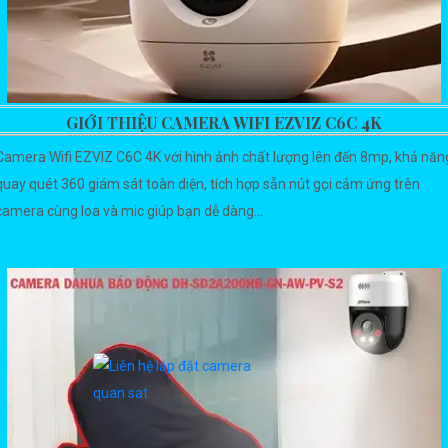
GIỚI THIỆU CAMERA WIFI EZVIZ C6C 4K
Camera Wifi EZVIZ C6C 4K với hình ảnh chất lượng lên đến 8mp, khả năn
quay quét 360 giám sát toàn diện, tích hợp sẵn nút gọi cảm ứng trên
camera cùng loa và mic giúp bạn dễ dàng...