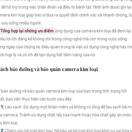
i để hỗ trợ trong việc chẩn đoán và điều trị bệnh tật. Hình ảnh được ghi lại
mera kim loại giúp bác sĩ đưa ra quyết định chính xác và nhanh chóng, t
 cứu sống nhiều người.
Tổng hợp lại những ưu điểm
ứng dụng của camera kim loại đã đem lại
iều lợi ích đáng kể không chỉ trong công nghệ mà còn trong cuộc sống
ng ngày của chúng ta. Điều quan trọng là việc sử dụng công nghệ này m
ch hợp lý và có ích để tận dụng hết tiềm năng của nó.
ách bảo dưỡng và bảo quản camera kim loại
 bảo dưỡng và bảo quản camera kim loại của bạn trong tình trạng tốt
ất, bạn cần thực hiện các bước sau đây:

1:
Lau sạch: Sử dụng một khăn mềm và không có lông để lau sạch bề m
a camera. Tránh sử dụng chất tẩy rửa mạnh hoặc hóa chất gây ăn mòn
o kim loại.

2:
Chăm sóc bề mặt kim loại: Để bảo vệ bề mặt kim loại khỏi sự oxi hóa 