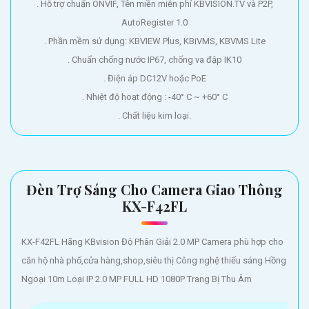
. Hỗ trợ chuẩn ONVIF, Tên miền miễn phí KBVISION.TV và P2P,
AutoRegister 1.0
. Phần mềm sử dụng: KBVIEW Plus, KBiVMS, KBVMS Lite
. Chuẩn chống nước IP67, chống va đập IK10
. Điện áp DC12V hoặc PoE
. Nhiệt độ hoạt động : -40° C ~ +60° C
. Chất liệu kim loại.
Đèn Trợ Sáng Cho Camera Giao Thông
KX-F42FL
KX-F42FL Hãng KBvision Độ Phân Giải 2.0 MP Camera phù hợp cho
căn hộ nhà phố,cửa hàng,shop,siêu thị Công nghệ thiếu sáng Hồng
Ngoại 10m Loại IP 2.0 MP FULL HD 1080P Trang Bị Thu Âm