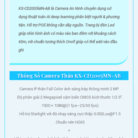
KX-CD2005MN-AB là Camera An Ninh chuyên dụng sử
dụng thuật toán AI deep learning phân biệt người & phương
tiện. Hỗ trợ POE không cần dây nguồn. Trang bị đèn Led
giúp nhìn hình ảnh có màu vào ban đêm với khoảng cách
60m, với chuẩn tương thích Onvif giúp có thể add vào đầu
ghi
Thông Số Camera Thân KX-CD2005MN-AB
Camera IP thân Full Color ánh sáng kép thông minh 2 MP
. Độ phân giải 2 Megapixel cảm biến CMOS kích thước 1/2.9”.
. 1920 × 1080@(1 fps–25/30 fps)
. Hỗ trợ Starlight với độ nhạy sáng cực thấp 0.002Lux@F1.5
. Chuẩn nén H265
+