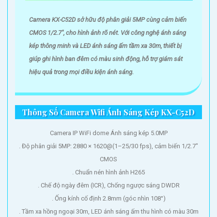
Camera KX-C52D sở hữu độ phân giải 5MP cùng cảm biến
CMOS 1/2.7", cho hình ảnh rõ nét. Với công nghệ ánh sáng
kép thông minh và LED ánh sáng ấm tầm xa 30m, thiết bị
giúp ghi hình ban đêm có màu sinh động, hỗ trợ giám sát
hiệu quả trong mọi điều kiện ánh sáng.
Thông Số Camera Wifi Ánh Sáng Kép KX-C52D
Camera IP WiFi dome Ánh sáng kép 5.0MP
. Độ phân giải 5MP: 2880 × 1620@(1–25/30 fps), cảm biến 1/2.7"
CMOS
. Chuẩn nén hình ảnh H265
. Chế độ ngày đêm (ICR), Chống ngược sáng DWDR
. Ống kính cố định 2.8mm (góc nhìn 108°)
. Tầm xa hồng ngoại 30m, LED ánh sáng ấm thu hình có màu 30m