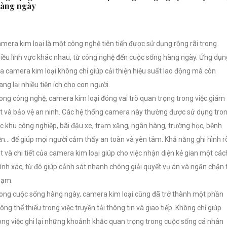
àng ngày
mera kim loại là một công nghệ tiên tiến được sử dụng rộng rãi trong
iều lĩnh vực khác nhau, từ công nghệ đến cuộc sống hàng ngày. Ứng dụn
a camera kim loại không chỉ giúp cải thiện hiệu suất lao động mà còn
ng lại nhiều tiện ích cho con người.
ong công nghệ, camera kim loại đóng vai trò quan trọng trong việc giám
t và bảo vệ an ninh. Các hệ thống camera này thường được sử dụng tro
c khu công nghiệp, bãi đậu xe, trạm xăng, ngân hàng, trường học, bệnh
ện... để giúp mọi người cảm thấy an toàn và yên tâm. Khả năng ghi hình r
t và chi tiết của camera kim loại giúp cho việc nhận diện kẻ gian một các
ính xác, từ đó giúp cảnh sát nhanh chóng giải quyết vụ án và ngăn chặn 
hạm.
ong cuộc sống hàng ngày, camera kim loại cũng đã trở thành một phần
ông thể thiếu trong việc truyền tải thông tin và giao tiếp. Không chỉ giúp
ong việc ghi lại những khoảnh khắc quan trọng trong cuộc sống cá nhân