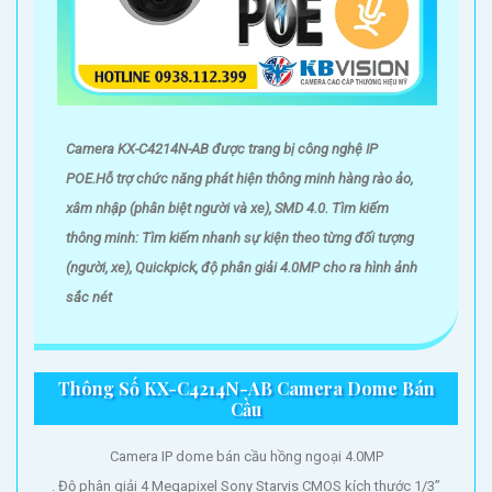
'
Camera KX-C4214N-AB được trang bị công nghệ IP
POE.Hỗ trợ chức năng phát hiện thông minh hàng rào ảo,
xâm nhập (phân biệt người và xe), SMD 4.0. Tìm kiếm
thông minh: Tìm kiếm nhanh sự kiện theo từng đối tượng
(người, xe), Quickpick, độ phân giải 4.0MP cho ra hình ảnh
sắc nét
Thông Số KX-C4214N-AB Camera Dome Bán
Cầu
Camera IP dome bán cầu hồng ngoại 4.0MP
. Độ phân giải 4 Megapixel Sony Starvis CMOS kích thước 1/3”