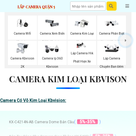
LẮP CAMERA QUẬN 5
Camera Wifi
Camera Xem Biển
Camera Kim Loại
Camera Phân Biệt
Kbvision
Số Xe Kbvision
Kbvison
Người Kbvision
Lắp Camera Hik
Camera Kbvision
Camera Ip 360
Lắp Camera
Phát Hiện Xe
2K
Kbvision
Chuyên Ban Đêm
CAMERA KIM LOẠI KBVISON
Camera Có Võ Kim Loại Kbvision:
(
5%-35%
)
KX-C4214N-AB Camera Dome Bán Cầu