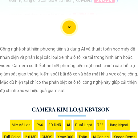
(
5%-35%
)
Đèn Trợ Sáng Cho Camera Giao Thông KX-F42FL
(
5%-35%
)
Camera Wifi Ánh Sáng Kép KX-C52D
(
5%-35%
)
Camera Thân KX-CD2005MN-AB
(
5%-35%
)
Camera KX-CAi2004SN-A KBvision
Công nghệ phát hiện phương tiện sử dụng AI và thuật toán học máy để
nhận diện và phân loại các loại xe như ô tô, xe tải trong hình ảnh hoặc
Camera Kim Loại Kbvison
video. Camera có thể phân biệt phương tiện một cách chính xác, hỗ trợ
giám sát giao thông, kiểm soát bãi đỗ xe và bảo mật khu vực công cộng.
Mặc dù hiện tại chỉ có thể phân biệt xe ô tô, công nghệ này giúp cải thiện
độ chính xác và hiệu quả giám sát.
CAMERA KIM LOẠI KBVISON
Dạ chào bạn, dưới đây là một mẫu câu giới thiệu về Camera Kim Loại
Hình ảnh sắt nét mà bạn có thể sử dụng:
Mic Và Loa
IP66
3D DNR
AI
Dual Light
78°
Hồng Ngoại
"Camera Kim Loại Hình ảnh sắt nét là giải pháp an ninh hiệu quả và
đáng tin cậy cho ngôi nhà hoặc doanh nghiệp của bạn. Với chất liệu kim
Full Color
2.0 MP
CMOS
Xoay 360
Thân
AI Coding
Speed Dome