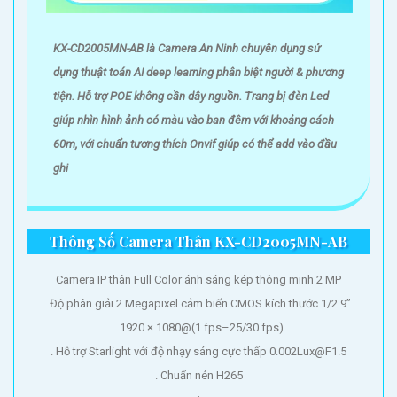
KX-CD2005MN-AB là Camera An Ninh chuyên dụng sử
dụng thuật toán AI deep learning phân biệt người & phương
tiện. Hỗ trợ POE không cần dây nguồn. Trang bị đèn Led
giúp nhìn hình ảnh có màu vào ban đêm với khoảng cách
60m, với chuẩn tương thích Onvif giúp có thể add vào đầu
ghi
Thông Số Camera Thân KX-CD2005MN-AB
Camera IP thân Full Color ánh sáng kép thông minh 2 MP
. Độ phân giải 2 Megapixel cảm biến CMOS kích thước 1/2.9”.
. 1920 × 1080@(1 fps–25/30 fps)
. Hỗ trợ Starlight với độ nhạy sáng cực thấp 0.002Lux@F1.5
. Chuẩn nén H265