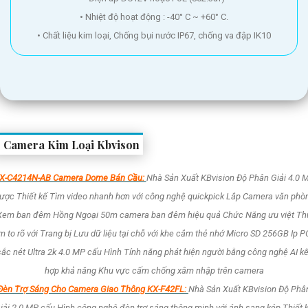
• Nhiệt độ hoạt động : -40° C ~ +60° C.
• Chất liệu kim loại, Chống bụi nước IP67, chống va đập IK10
Camera Kim Loại Kbvison
X-C4214N-AB Camera Dome Bán Cầu:
Nhà Sản Xuất KBvision Độ Phân Giải 4.0 
ược Thiết kế Tìm video nhanh hơn với công nghệ quickpick Lắp Camera văn phò
Xem ban đêm Hồng Ngoại 50m camera ban đêm hiệu quả Chức Năng ưu việt Th
 to rõ với Trang bị Lưu dữ liệu tại chỗ với khe cắm thẻ nhớ Micro SD 256GB Ip 
sắc nét Ultra 2k 4.0 MP cấu Hình Tính năng phát hiện người bằng công nghệ AI kế
hợp khả năng Khu vực cấm chống xâm nhập trên camera
Đèn Trợ Sáng Cho Camera Giao Thông KX-F42FL:
Nhà Sản Xuất KBvision Độ Phâ
iải 2.0 MP cấu Hình công nghệ đèn trợ sáng thông minh với ánh sang kép Thiết 