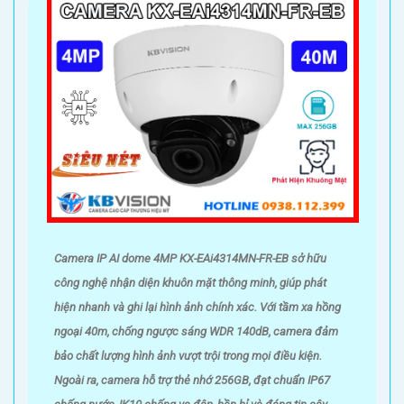
Camera IP AI dome 4MP KX-EAi4314MN-FR-EB sở hữu
công nghệ nhận diện khuôn mặt thông minh, giúp phát
hiện nhanh và ghi lại hình ảnh chính xác. Với tầm xa hồng
ngoại 40m, chống ngược sáng WDR 140dB, camera đảm
bảo chất lượng hình ảnh vượt trội trong mọi điều kiện.
Ngoài ra, camera hỗ trợ thẻ nhớ 256GB, đạt chuẩn IP67