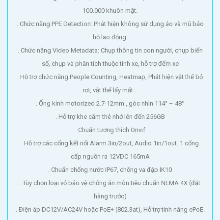
100.000 khuôn mặt.
. Chức năng PPE Detection: Phát hiện không sử dụng áo và mũ bảo
hộ lao động.
. Chức năng Video Metadata: Chụp thông tin con người, chụp biển
số, chụp và phân tích thuộc tính xe, hỗ trợ đếm xe
. Hỗ trợ chức năng People Counting, Heatmap, Phát hiện vật thể bỏ
rơi, vật thể lấy mất…
. Ống kính motorized 2.7-12mm , góc nhìn 114° – 48°
. Hỗ trợ khe cắm thẻ nhớ lên đến 256GB
. Chuẩn tương thích Onvif
. Hỗ trợ các cổng kết nối Alarm 3in/2out, Audio 1in/1out. 1 cổng
cấp nguồn ra 12VDC 165mA
. Chuẩn chống nước IP67, chống va đập IK10
. Tùy chọn loại vỏ bảo vệ chống ăn mòn tiêu chuẩn NEMA 4X (đặt
hàng trước)
. Điện áp DC12V/AC24V hoặc PoE+ (802.3at), Hỗ trợ tính năng ePoE.