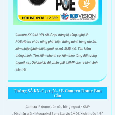
'
Camera KX-C4214N-AB được trang bị công nghệ IP
POE.Hỗ trợ chức năng phát hiện thông minh hàng rào ảo,
xâm nhập (phân biệt người và xe), SMD 4.0. Tìm kiếm
thông minh: Tìm kiếm nhanh sự kiện theo từng đối tượng
(người, xe), Quickpick, độ phân giải 4.0MP cho ra hình ảnh
sắc nét
Thông Số KX-C4214N-AB Camera Dome Bán
Cầu
Camera IP dome bán cầu hồng ngoại 4.0MP
. Độ phân giải 4 Megapixel Sony Starvis CMOS kích thước 1/3”