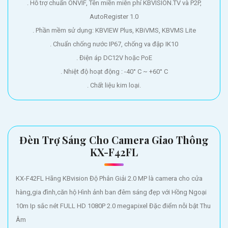
. Hỗ trợ chuẩn ONVIF, Tên miền miễn phí KBVISION.TV và P2P,
AutoRegister 1.0
. Phần mềm sử dụng: KBVIEW Plus, KBiVMS, KBVMS Lite
. Chuẩn chống nước IP67, chống va đập IK10
. Điện áp DC12V hoặc PoE
. Nhiệt độ hoạt động : -40° C ~ +60° C
. Chất liệu kim loại.
Đèn Trợ Sáng Cho Camera Giao Thông
KX-F42FL
KX-F42FL Hãng KBvision Độ Phân Giải 2.0 MP là camera cho cửa
hàng,gia đình,căn hộ Hình ảnh ban đêm sáng đẹp với Hồng Ngoại
10m Ip sắc nét FULL HD 1080P 2.0 megapixel Đặc điểm nỗi bật Thu
Âm