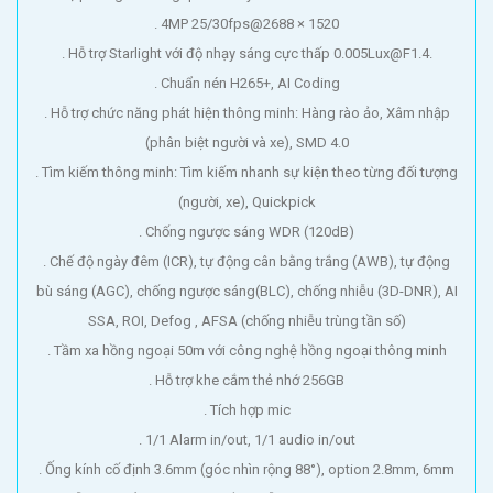
. 4MP 25/30fps@2688 × 1520
. Hỗ trợ Starlight với độ nhạy sáng cực thấp 0.005Lux@F1.4.
. Chuẩn nén H265+, AI Coding
. Hỗ trợ chức năng phát hiện thông minh: Hàng rào ảo, Xâm nhập
(phân biệt người và xe), SMD 4.0
. Tìm kiếm thông minh: Tìm kiếm nhanh sự kiện theo từng đối tượng
(người, xe), Quickpick
. Chống ngược sáng WDR (120dB)
. Chế độ ngày đêm (ICR), tự động cân bằng trắng (AWB), tự động
bù sáng (AGC), chống ngược sáng(BLC), chống nhiễu (3D-DNR), AI
SSA, ROI, Defog , AFSA (chống nhiễu trùng tần số)
. Tầm xa hồng ngoại 50m với công nghệ hồng ngoại thông minh
. Hỗ trợ khe cắm thẻ nhớ 256GB
. Tích hợp mic
. 1/1 Alarm in/out, 1/1 audio in/out
. Ống kính cố định 3.6mm (góc nhìn rộng 88°), option 2.8mm, 6mm