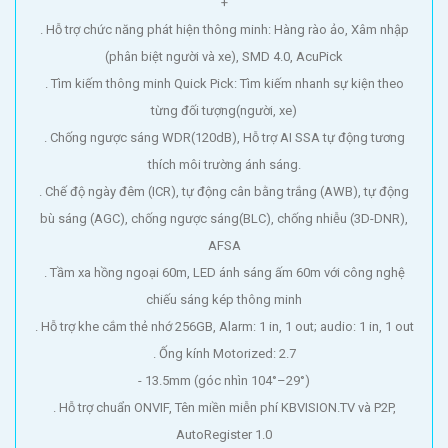
+
. Hỗ trợ chức năng phát hiện thông minh: Hàng rào ảo, Xâm nhập
(phân biệt người và xe), SMD 4.0, AcuPick
. Tìm kiếm thông minh Quick Pick: Tìm kiếm nhanh sự kiện theo
từng đối tượng(người, xe)
. Chống ngược sáng WDR(120dB), Hỗ trợ AI SSA tự động tương
thích môi trường ánh sáng.
. Chế độ ngày đêm (ICR), tự động cân bằng trắng (AWB), tự động
bù sáng (AGC), chống ngược sáng(BLC), chống nhiễu (3D-DNR),
AFSA
. Tầm xa hồng ngoại 60m, LED ánh sáng ấm 60m với công nghệ
chiếu sáng kép thông minh
. Hỗ trợ khe cắm thẻ nhớ 256GB, Alarm: 1 in, 1 out; audio: 1 in, 1 out
. Ống kính Motorized: 2.7
- 13.5mm (góc nhìn 104°–29°)
. Hỗ trợ chuẩn ONVIF, Tên miền miễn phí KBVISION.TV và P2P,
AutoRegister 1.0