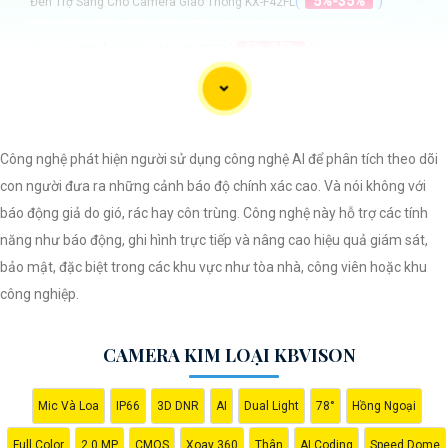
(
5%-35%
)
Đèn Trợ Sáng Cho Camera Giao Thông KX-F42FL
(
5%-35%
)
Camera Wifi Ánh Sáng Kép KX-C52D
(
5%-35%
)
Camera Thân KX-CD2005MN-AB
(
5%-35%
)
Camera KX-EAi4314MN-FR-EB KBvision (4MP)
Công nghệ phát hiện người sử dụng công nghệ AI để phân tích theo dõi
con người đưa ra những cảnh báo độ chính xác cao. Và nói không với
Camera Kim Loại Kbvison
báo động giả do gió, rác hay côn trùng. Công nghệ này hỗ trợ các tính
năng như báo động, ghi hình trực tiếp và nâng cao hiệu quả giám sát,
bảo mật, đặc biệt trong các khu vực như tòa nhà, công viên hoặc khu
công nghiệp.
CAMERA KIM LOẠI KBVISON
Dạ chào bạn, dưới đây là một mẫu câu giới thiệu về Camera Kim Loại
Hình ảnh sắt nét mà bạn có thể sử dụng:
Mic Và Loa
IP66
3D DNR
AI
Dual Light
78°
Hồng Ngoại
"Camera Kim Loại Hình ảnh sắt nét là giải pháp an ninh hiệu quả và
đáng tin cậy cho ngôi nhà hoặc doanh nghiệp của bạn. Với chất liệu kim
Full Color
2.0 MP
CMOS
Xoay 360
Thân
AI Coding
Speed Dome