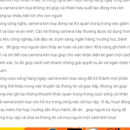
a camera kim loại không chỉ giúp cải thiện hiệu suất lao động mà còn
ng lại nhiều tiện ích cho con người.
ong công nghệ, camera kim loại đóng vai trò quan trọng trong việc giám
t và bảo vệ an ninh. Các hệ thống camera này thường được sử dụng tro
c khu công nghiệp, bãi đậu xe, trạm xăng, ngân hàng, trường học, bệnh
ện... để giúp mọi người cảm thấy an toàn và yên tâm. Khả năng ghi hình r
t và chi tiết của camera kim loại giúp cho việc nhận diện kẻ gian một các
ính xác, từ đó giúp cảnh sát nhanh chóng giải quyết vụ án và ngăn chặn 
hạm.
ong cuộc sống hàng ngày, camera kim loại cũng đã trở thành một phần
ông thể thiếu trong việc truyền tải thông tin và giao tiếp. Không chỉ giúp
ong việc ghi lại những khoảnh khắc quan trọng trong cuộc sống cá nhân
 camera kim loại còn hỗ trợ trong công việc và học tập. Ví dụ, hoạt động
ay video hội họp, hướng dẫn thực hành, đồ án… giúp người sử dụng dễ
ng truy cập và chia sẻ thông tin với mọi người một cách linh hoạt.