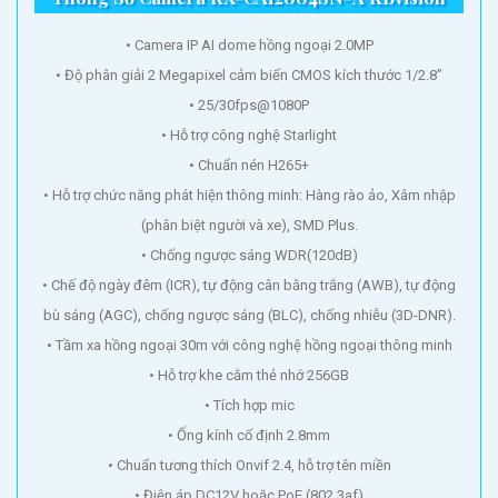
• Camera IP AI dome hồng ngoại 2.0MP
• Độ phân giải 2 Megapixel cảm biến CMOS kích thước 1/2.8”
• 25/30fps@1080P
• Hỗ trợ công nghệ Starlight
• Chuẩn nén H265+
• Hỗ trợ chức năng phát hiện thông minh: Hàng rào ảo, Xâm nhập
(phân biệt người và xe), SMD Plus.
• Chống ngược sáng WDR(120dB)
• Chế độ ngày đêm (ICR), tự động cân bằng trắng (AWB), tự động
bù sáng (AGC), chống ngược sáng (BLC), chống nhiễu (3D-DNR).
• Tầm xa hồng ngoại 30m với công nghệ hồng ngoại thông minh
• Hỗ trợ khe cắm thẻ nhớ 256GB
• Tích hợp mic
• Ống kính cố định 2.8mm
• Chuẩn tương thích Onvif 2.4, hỗ trợ tên miền
• Điện áp DC12V hoặc PoE (802.3af)