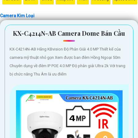
loại chắc chắn, thiết kế đẹp mắt cùng chất lượng hình ảnh sắc nét,
Camera Kim Loại
Camera Kim Loại sẽ giúp bạn giám sát mọi hoạt động xung quanh một
cách chi tiết và đáng tin cậy. Đảm bảo an toàn cho gia đình và tài sản
KX-C4214N-AB Camera Dome Bán Cầu
của bạn với Camera Kim Loại Hình ảnh sắt nét."
Hy vọng câu giới thiệu này có thể giúp bạn. Bạn có thể thay đổi và điều
chỉnh nó để phù hợp với nhu cầu cụ thể của mình.
KX-C4214N-AB Hãng KBvision Độ Phân Giải 4.0 MP Thiết kế của
camera mỹ thuật nhỏ gọn Xem được ban đêm Hồng Ngoại 50m
Chuyên dụng về đêm IP POE 4.0 MP Độ phân giải Ultra 2k Với trang
bị chức năng Thu Âm là ưu điểm