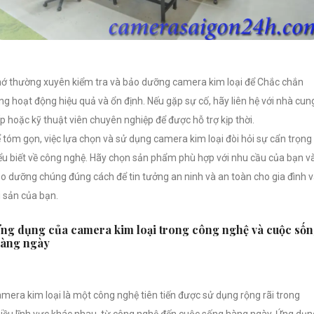
ớ thường xuyên kiểm tra và bảo dưỡng camera kim loại để Chắc chắn
ng hoạt động hiệu quả và ổn định. Nếu gặp sự cố, hãy liên hệ với nhà cun
p hoặc kỹ thuật viên chuyên nghiệp để được hỗ trợ kịp thời.
 tóm gọn, việc lựa chọn và sử dụng camera kim loại đòi hỏi sự cẩn trọng
ểu biết về công nghệ. Hãy chọn sản phẩm phù hợp với nhu cầu của bạn v
o dưỡng chúng đúng cách để tin tưởng an ninh và an toàn cho gia đình 
i sản của bạn.
ng dụng của camera kim loại trong công nghệ và cuộc số
àng ngày
mera kim loại là một công nghệ tiên tiến được sử dụng rộng rãi trong
iều lĩnh vực khác nhau, từ công nghệ đến cuộc sống hàng ngày. Ứng dụn