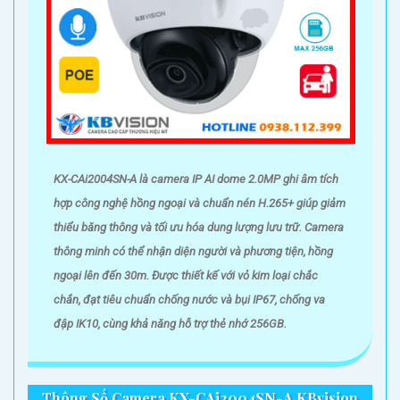
KX-CAi2004SN-A là camera IP AI dome 2.0MP ghi âm tích
hợp công nghệ hồng ngoại và chuẩn nén H.265+ giúp giảm
thiểu băng thông và tối ưu hóa dung lượng lưu trữ. Camera
thông minh có thể nhận diện người và phương tiện, hồng
ngoại lên đến 30m. Được thiết kế với vỏ kim loại chắc
chắn, đạt tiêu chuẩn chống nước và bụi IP67, chống va
đập IK10, cùng khả năng hỗ trợ thẻ nhớ 256GB.
Thông Số Camera KX-CAi2004SN-A KBvision