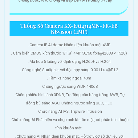
chống nước, IK10 chống va đập, bền bỉ và đáng tin cậy.
Thông Số Camera KX-EAi4314MN-FR-EB
KBvision (4MP)
. Camera IP AI dome Nhận diện khuôn mặt 4MP
. Cảm biến CMOS kích thước 1/1.8” 4MP 50/60 fps@(2688 × 1520)
. Mã hóa 5 luồng với định dạng H.265+ và H.264
. Công nghệ Starlight+ với độ nhạy sáng 0.001 Lux@F1.2
. Tầm xa hồng ngoại 40m
. Chống ngược sáng WDR 140dB
. Chống nhiễu hình ảnh 3DNR, Tự động cân bằng trắng AWB, Tự
động bù sáng AGC, Chống ngược sáng BLC, HLC
. Chức năng AI IVS: Tripwire, Intrusion
. Chức năng AI Phát hiện và chụp ảnh khuôn mặt, có phân tích thuộc
tính khuôn mặt.
. Chức năng AI Nhận diện khuôn mặt, Hỗ trợ 5 cơ sở dữ liệu với