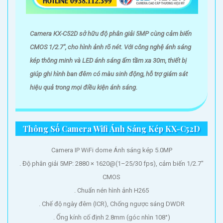
Camera KX-C52D sở hữu độ phân giải 5MP cùng cảm biến
CMOS 1/2.7", cho hình ảnh rõ nét. Với công nghệ ánh sáng
kép thông minh và LED ánh sáng ấm tầm xa 30m, thiết bị
giúp ghi hình ban đêm có màu sinh động, hỗ trợ giám sát
hiệu quả trong mọi điều kiện ánh sáng.
Thông Số Camera Wifi Ánh Sáng Kép KX-C52D
Camera IP WiFi dome Ánh sáng kép 5.0MP
. Độ phân giải 5MP: 2880 × 1620@(1–25/30 fps), cảm biến 1/2.7"
CMOS
. Chuẩn nén hình ảnh H265
. Chế độ ngày đêm (ICR), Chống ngược sáng DWDR
. Ống kính cố định 2.8mm (góc nhìn 108°)