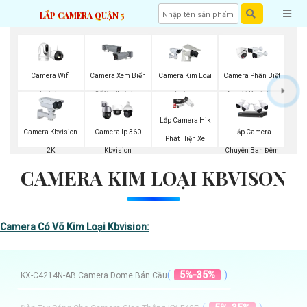
LẮP CAMERA QUẬN 5
Camera Wifi
Camera Xem Biển
Camera Kim Loại
Camera Phân Biệt
Kbvision
Số Xe Kbvision
Kbvison
Người Kbvision
Lắp Camera Hik
Camera Kbvision
Camera Ip 360
Lắp Camera
Phát Hiện Xe
2K
Kbvision
Chuyên Ban Đêm
CAMERA KIM LOẠI KBVISON
Camera Có Võ Kim Loại Kbvision:
(
5%-35%
)
KX-C4214N-AB Camera Dome Bán Cầu