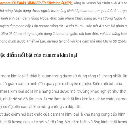
amera KX-EAi4314MN-FR-EB KBvision (4MP):
Hãng KBvision Độ Phân Giải 4.0 
khả năng Nhận dạng đươc người trước ống kính Lắp camera trong nhà Chất Lượn
hình ảnh ban đêm Hồng Ngoại 40m Sản phậm Chức năng ưu việt Công Nghệ AI
huyên dụng cao cấp Lắp ngược sáng tốt 140dB Ip POE sắc nét 4.0 MP Độ phân gi
Ultra 2k Chức năng chuyên dụng 2 lựa chọn giám sát ban đêm với ánh sáng kép
hông minh được Thiết kế Lưu dữ liệu tại chỗ với khe cắm thẻ nhớ Micro SD 256
ặc điểm nổi bật của camera kim loại
mera kim loại là thiết bị quan trọng được sử dụng rộng rãi trong nhiều lĩ
c từ giám sát an ninh đến quay phim chuyên nghiệp. Điểm nổi bật của
mera kim loại đó là khả năng chịu được môi trường khắc nghiệt như thời
ết, nhiệt độ và độ ẩm cao. Được làm từ chất liệu kim loại chắc chắn, came
y có độ bền cao và khả năng chống va đập tốt.
t đặc điểm nổi bật khác của camera kim loại là khả năng cung cấp hình
h chất lượng cao, sắc nét và rõ ràng. Với cảm biến và ống kính chất lượn