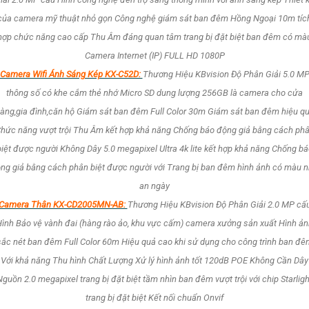
của camera mỹ thuật nhỏ gọn Công nghệ giám sát ban đêm Hồng Ngoại 10m tíc
hợp chức năng cao cấp Thu Âm đáng quan tâm trang bị đặt biệt ban đêm có mà
Camera Internet (IP) FULL HD 1080P
Camera Wifi Ánh Sáng Kép KX-C52D:
Thương Hiệu KBvision Độ Phân Giải 5.0 M
thông số có khe cắm thẻ nhớ Micro SD dung lượng 256GB là camera cho cửa
àng,gia đình,căn hộ Giám sát ban đêm Full Color 30m Giám sát ban đêm hiệu q
hức năng vượt trội Thu Âm kết hợp khả năng Chống báo động giả bằng cách ph
biệt được người Không Dây 5.0 megapixel Ultra 4k lite kết hợp khả năng Chống bá
ng giả bằng cách phân biệt được người với Trang bị ban đêm hình ảnh có màu 
an ngày
Camera Thân KX-CD2005MN-AB:
Thương Hiệu KBvision Độ Phân Giải 2.0 MP cấ
ình Bảo vệ vành đai (hàng rào ảo, khu vực cấm) camera xưởng sản xuất Hình ả
sắc nét ban đêm Full Color 60m Hiệu quả cao khi sử dụng cho công trình ban đê
Với khả năng Thu hình Chất Lượng Xử lý hình ảnh tốt 120dB POE Không Cần Dây
Nguồn 2.0 megapixel trang bị đặt biệt tầm nhìn ban đêm vượt trội với chip Starligh
trang bị đặt biệt Kết nối chuẩn Onvif