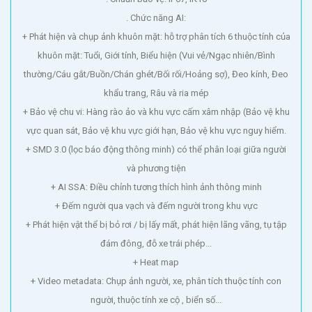
. Chức năng AI:
+ Phát hiện và chụp ảnh khuôn mặt: hỗ trợ phân tích 6 thuộc tính của
khuôn mặt: Tuổi, Giới tính, Biểu hiện (Vui vẻ/Ngạc nhiên/Bình
thường/Cáu gắt/Buồn/Chán ghét/Bối rối/Hoảng sợ), Đeo kính, Đeo
khẩu trang, Râu và ria mép
+ Bảo vệ chu vi: Hàng rào ảo và khu vực cấm xâm nhập (Bảo vệ khu
vực quan sát, Bảo vệ khu vực giới hạn, Bảo vệ khu vực nguy hiểm.
+ SMD 3.0 (lọc báo động thông minh) có thể phân loại giữa người
và phương tiện
+ AI SSA: Điều chỉnh tương thích hình ảnh thông minh
+ Đếm người qua vạch và đếm người trong khu vực
+ Phát hiện vật thể bị bỏ rơi / bị lấy mất, phát hiện lãng vãng, tụ tập
đám đông, đỗ xe trái phép...
+ Heat map
+ Video metadata: Chụp ảnh người, xe, phân tích thuộc tính con
người, thuộc tính xe cộ , biển số...