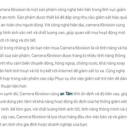
mera Kbvision là một sản phẩm công nghệ tiên tiến trong lĩnh vực giám
t an ninh. Sản phẩm được thiết kế để đáp ứng nhu cầu giám sát hiệu quả
 an toàn cho người dùng. Với công nghệ hiện đại, camera Kbvision cung
p hình ảnh sắc nét và chất lượng cao, giúp quan sát mọi hoạt động một
ch rõ ràng và chi tiết.
t trong những lý do bạn nên mua Camera Kbvision là về tính năng và hi
ất của sản phẩm. Camera Kbvision được trang bị nhiều tính năng thông
nh như cảm biến chuyển động, hồng ngoại, chống nước, khả năng xoay
n hình linh hoạt và hỗ trợ kết nối internet để giám sát từ xa. Cộng nghệ
ch hợp trong sản phẩm cao cấp Phục vụ cho việc giám sát trở nên dễ dà
 thuận tiện hơn.
n cạnh đó, Camera Kbvision cũng
an Tâm
tính ổn định và độ bền cao, giú
ười dùng yên tâm về khả năng hoạt động ổn định của hệ thống giám sát
 ninh. Để tóm gọn, với chất lượng hình ảnh tốt, tính năng thông minh và 
n cậy cao, Camera Kbvision là lựa chọn hàng đầu cho việc bảo vệ và giám
t an ninh cho gia đình hoặc doanh nghiệp của bạn.