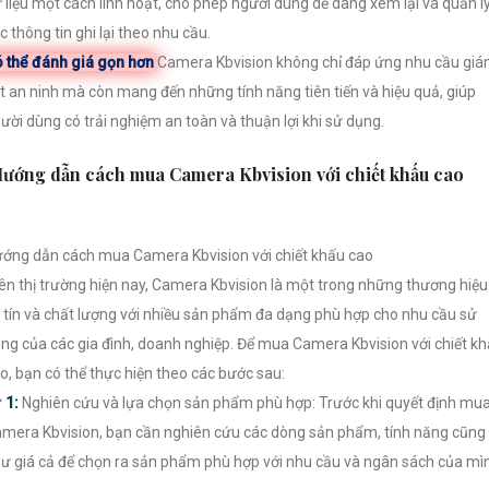
 liệu một cách linh hoạt, cho phép người dùng dễ dàng xem lại và quản l
c thông tin ghi lại theo nhu cầu.
 thể đánh giá gọn hơn
Camera Kbvision không chỉ đáp ứng nhu cầu gi
t an ninh mà còn mang đến những tính năng tiên tiến và hiệu quả, giúp
ười dùng có trải nghiệm an toàn và thuận lợi khi sử dụng.
ướng dẫn cách mua Camera Kbvision với chiết khấu cao
ớng dẫn cách mua Camera Kbvision với chiết khấu cao
ên thị trường hiện nay, Camera Kbvision là một trong những thương hiệu
 tín và chất lượng với nhiều sản phẩm đa dạng phù hợp cho nhu cầu sử
ng của các gia đình, doanh nghiệp. Để mua Camera Kbvision với chiết k
o, bạn có thể thực hiện theo các bước sau:
☎
1:
Nghiên cứu và lựa chọn sản phẩm phù hợp: Trước khi quyết định mu
mera Kbvision, bạn cần nghiên cứu các dòng sản phẩm, tính năng cũng
ư giá cả để chọn ra sản phẩm phù hợp với nhu cầu và ngân sách của mì