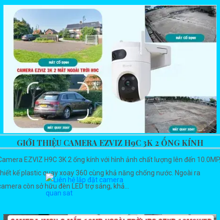
GIỚI THIỆU CAMERA EZVIZ H9C 3K 2 ỐNG KÍNH
Camera EZVIZ H9C 3K 2 ống kính với hình ảnh chất lượng lên đến 10.0MP
thiết kế plastic quay xoay 360 cùng khả năng chống nước. Ngoài ra
camera còn sở hữu đèn LED trợ sáng, khả...