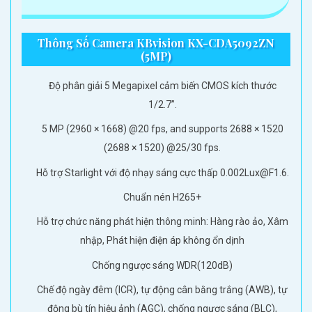
Thông Số Camera KBvision KX-CDA5092ZN
(5MP)
Độ phân giải 5 Megapixel cảm biến CMOS kích thước
1/2.7”.
5 MP (2960 × 1668) @20 fps, and supports 2688 × 1520
(2688 × 1520) @25/30 fps.
Hỗ trợ Starlight với độ nhạy sáng cực thấp 0.002Lux@F1.6.
Chuẩn nén H265+
Hỗ trợ chức năng phát hiện thông minh: Hàng rào ảo, Xâm
nhập, Phát hiện điện áp không ổn dịnh
Chống ngược sáng WDR(120dB)
Chế độ ngày đêm (ICR), tự động cân bằng trắng (AWB), tự
động bù tín hiệu ảnh (AGC), chống ngược sáng (BLC),