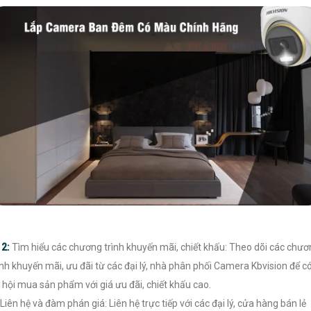
►
2:
Tìm hiểu các chương trình khuyến mãi, chiết khấu: Theo dõi các chư
ình khuyến mãi, ưu đãi từ các đại lý, nhà phân phối Camera Kbvision để c
 hội mua sản phẩm với giá ưu đãi, chiết khấu cao.
Liên hệ và đàm phán giá: Liên hệ trực tiếp với các đại lý, cửa hàng bán lẻ