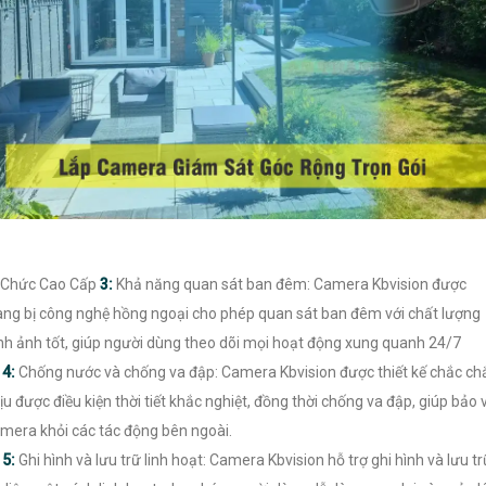
 Chức Cao Cấp
3:
Khả năng quan sát ban đêm: Camera Kbvision được
ang bị công nghệ hồng ngoại cho phép quan sát ban đêm với chất lượng
nh ảnh tốt, giúp người dùng theo dõi mọi hoạt động xung quanh 24/7

4:
Chống nước và chống va đập: Camera Kbvision được thiết kế chắc ch
ịu được điều kiện thời tiết khắc nghiệt, đồng thời chống va đập, giúp bảo 
mera khỏi các tác động bên ngoài.

5:
Ghi hình và lưu trữ linh hoạt: Camera Kbvision hỗ trợ ghi hình và lưu tr