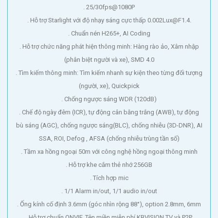
. 25/30fps@1080P
. Hỗ trợ Starlight với độ nhạy sáng cực thấp 0.002Lux@F1.4.
. Chuẩn nén H265+, AI Coding
. Hỗ trợ chức năng phát hiện thông minh: Hàng rào ảo, Xâm nhập
(phân biệt người và xe), SMD 4.0
. Tìm kiếm thông minh: Tìm kiếm nhanh sự kiện theo từng đối tượng
(người, xe), Quickpick
. Chống ngược sáng WDR (120dB)
. Chế độ ngày đêm (ICR), tự động cân bằng trắng (AWB), tự động
bù sáng (AGC), chống ngược sáng(BLC), chống nhiễu (3D-DNR), AI
SSA, ROI, Defog , AFSA (chống nhiễu trùng tần số)
. Tầm xa hồng ngoại 50m với công nghệ hồng ngoại thông minh
. Hỗ trợ khe cắm thẻ nhớ 256GB
. Tích hợp mic
. 1/1 Alarm in/out, 1/1 audio in/out
. Ống kính cố định 3.6mm (góc nhìn rộng 88°), option 2.8mm, 6mm
. Hỗ trợ chuẩn ONVIF, Tên miền miễn phí KBVISION.TV và P2P,