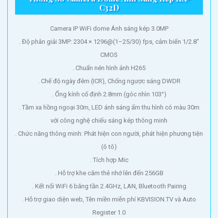
C32D
Camera IP WiFi dome Ánh sáng kép 3.0MP
. Độ phân giải 3MP: 2304 × 1296@(1–25/30) fps, cảm biến 1/2.8"
CMOS
. Chuẩn nén hình ảnh H265
. Chế độ ngày đêm (ICR), Chống ngược sáng DWDR
. Ống kính cố định 2.8mm (góc nhìn 103°)
. Tầm xa hồng ngoại 30m, LED ánh sáng ấm thu hình có màu 30m
với công nghệ chiếu sáng kép thông minh
. Chức năng thông minh: Phát hiện con người, phát hiện phương tiện
(ô tô)
. Tích hợp Mic
. Hỗ trợ khe cắm thẻ nhớ lên đến 256GB
. Kết nối WiFi 6 băng tần 2.4GHz, LAN, Bluetooth Pairing
. Hỗ trợ giao diện web, Tên miền miễn phí KBVISION.TV và Auto
Register 1.0