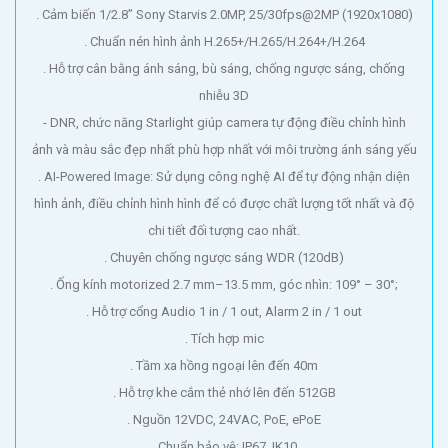
. Cảm biến 1/2.8” Sony Starvis 2.0MP, 25/30fps@2MP (1920x1080)
. Chuẩn nén hình ảnh H.265+/H.265/H.264+/H.264
. Hỗ trợ cân bằng ánh sáng, bù sáng, chống ngược sáng, chống
nhiễu 3D
- DNR, chức năng Starlight giúp camera tự động điều chỉnh hình
ảnh và màu sắc đẹp nhất phù hợp nhất với môi trường ánh sáng yếu
. AI-Powered Image: Sử dụng công nghệ AI để tự động nhận diện
hình ảnh, điều chỉnh hình hình để có được chất lượng tốt nhất và độ
chi tiết đối tượng cao nhất.
. Chuyên chống ngược sáng WDR (120dB)
. Ống kính motorized 2.7 mm–13.5 mm, góc nhìn: 109° – 30°;
. Hỗ trợ cổng Audio 1 in / 1 out, Alarm 2 in / 1 out
. Tích hợp mic
. Tầm xa hồng ngoại lên đến 40m
. Hỗ trợ khe cắm thẻ nhớ lên đến 512GB
. Nguồn 12VDC, 24VAC, PoE, ePoE
. Chuẩn bảo vệ: IP67, IK10