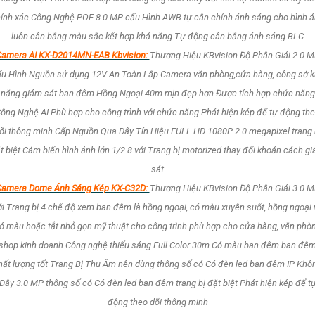
ỉnh xác Công Nghệ POE 8.0 MP cấu Hình AWB tự cân chỉnh ánh sáng cho hình 
luôn cân bằng màu sắc kết hợp khả năng Tự động cân bằng ánh sáng BLC
amera AI KX-D2014MN-EAB Kbvision:
Thương Hiệu KBvision Độ Phân Giải 2.0 
u Hình Nguồn sử dụng 12V An Toàn Lắp Camera văn phòng,cửa hàng, công sở 
năng giám sát ban đêm Hồng Ngoại 40m mịn đẹp hơn Được tích hợp chức năng
ông Nghệ AI Phù hợp cho công trình với chức năng Phát hiện kép để tự động th
õi thông minh Cấp Nguồn Qua Dây Tín Hiệu FULL HD 1080P 2.0 megapixel trang 
t biệt Cảm biến hình ảnh lớn 1/2.8 với Trang bị motorized thay đổi khoản cách g
sát
Camera Dome Ánh Sáng Kép KX-C32D:
Thương Hiệu KBvision Độ Phân Giải 3.0 
ới Trang bị 4 chế độ xem ban đêm là hồng ngoại, có màu xuyên suốt, hồng ngoại 
ó màu hoặc tắt nhỏ gọn mỹ thuật cho công trình phù hợp cho cửa hàng, văn phò
shop kinh doanh Công nghệ thiếu sáng Full Color 30m Có màu ban đêm ban đê
hất lượng tốt Trang Bị Thu Âm nên dùng thông số có Có đèn led ban đêm IP Khô
Dây 3.0 MP thông số có Có đèn led ban đêm trang bị đặt biệt Phát hiện kép để t
động theo dõi thông minh