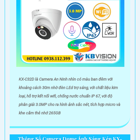
KX-C32D là Camera An Ninh nhìn có màu ban đêm với
khoảng cách 30m nhờ đèn LEd trợ sáng, với chất liệu kim
loại, hỗ trợ kết nối wifi, chống nước chuẩn IP 67, với độ
phân giải 3.0MP cho ra hình ảnh sắc nét, tích hợp micro và
khe cắm thẻ nhớ 265GB
Thông Số Camera Dome Ánh Sáng Kép KX-