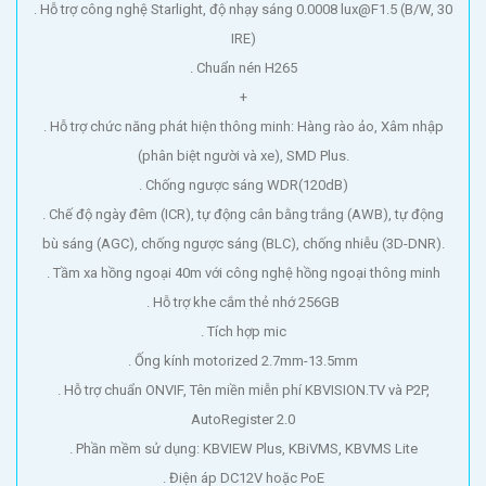
. Hỗ trợ công nghệ Starlight, độ nhạy sáng 0.0008 lux@F1.5 (B/W, 30
IRE)
. Chuẩn nén H265
+
. Hỗ trợ chức năng phát hiện thông minh: Hàng rào ảo, Xâm nhập
(phân biệt người và xe), SMD Plus.
. Chống ngược sáng WDR(120dB)
. Chế độ ngày đêm (ICR), tự động cân bằng trắng (AWB), tự động
bù sáng (AGC), chống ngược sáng (BLC), chống nhiễu (3D-DNR).
. Tầm xa hồng ngoại 40m với công nghệ hồng ngoại thông minh
. Hỗ trợ khe cắm thẻ nhớ 256GB
. Tích hợp mic
. Ống kính motorized 2.7mm-13.5mm
. Hỗ trợ chuẩn ONVIF, Tên miền miễn phí KBVISION.TV và P2P,
AutoRegister 2.0
. Phần mềm sử dụng: KBVIEW Plus, KBiVMS, KBVMS Lite
. Điện áp DC12V hoặc PoE