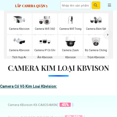
LẮP CAMERA QUẬN 5
Camera Wifi Trong
Camera Kbvision
Camera Wifi 360
Camera Bám Sát
Nhà Kbvision
2MP
Kbvision Full Color
Chuyển Động
Kbvision
Bộ Camera Chống
Camera Kbvision
Camera IP Có Ghi
Camera Zoom
Trộm Kbvision
Tích Hợp Ai
Âm Kbvision
Kbvision
CAMERA KIM LOẠI KBVISON
Camera Có Võ Kim Loại Kbvision:
(
45%
)
Camera KBvision KX-CAi8204MSN