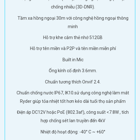
chống nhiễu (3D-DNR).
Tầm xa hồng ngoại 30m với công nghệ hồng ngoại thông
minh
Hỗ trợ khe cắm thẻ nhớ 512GB
Hỗ trợ tên miền và P2P và tên miền miễn phí
Built in Mic
Ống kính cố định 3.6mm.
Chuẩn tương thích Onvif 2.4.
Chuẩn chống nước IP67, IK10.sử dụng công nghệ làm mát
Ryder giúp tỏa nhiệt tốt hơn kéo dài tuổi thọ sản phẩm
Điện áp DC12V hoặc PoE (802.3af), công suất <7.8W , tích
hợp chống sét lan truyền đến 4kV
Nhiệt độ hoạt động: -40° C ~ +60°