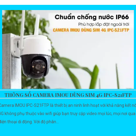
THÔNG SỐ CAMERA IMOU DÙNG SIM 4G IPC-S21FTP
Camera IMOU IPC-S21FTP là thiết bị an ninh linh hoạt với khả năng kết nố
4G không phụ thuộc vào wifi giúp bạn truy cập video mọi lúc, mọi nơi qua
điện thoại di động. Với độ phân...