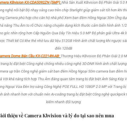
mera KBvision KX-CDA5092ZN (5MP):
Nhà Sản Xuất KBvision Độ Phân Giải 5.0
ng nghệ nỗi bật Độ nhạy sáng cao trên chip Starlight giúp giám sát tốt hơn khi th
áng Camera phù hợp cho căn hộ nhà phố Xem ban đêm Hồng Ngoại 30m Ứng dụ
hả năng Thu Âm to rõ Chức năng chuyên dụng kích thước cảm biến hình ảnh 1/2
ho góc nhìn rộng hơn Cấp Nguồn Qua Dây Tín Hiệu 5.0 MP Độ phân giải Ultra 4k li
ợc Thiết kế Có khe thẻ nhớ lưu dữ liệu 512GB Hình ảnh chất lượng khi ngược s
đến 120dB
amera Dome Bán Cầu KX-C2214N-AB:
Thương Hiệu KBvision Độ Phân Giải 2.0 
trang bị đặt biệt Công nghệ chống nhiễu công nghệ 3D-DNR hình ảnh chất lượng
mera up trần Công nghệ giám sát ban đêm Hồng Ngoại 50m camera ban đêm h
ả Với khả năng tích hợp Thu Âm đáng quan tâm trang bị đặt biệt Ánh Sáng Kép 
ng Ngoại Vừa Đèn trợ sáng Công Nghệ POE FULL HD 1080P 2.0 MP với Trang bị 
nh ảnh nhanh hơn với chuẩn nén Ai-coding trang bị đặt biệt Công nghệ quickpick 
kiếm nhanh đối tượng
iới thiệu về Camera Kbvision và lý do tại sao nên mua