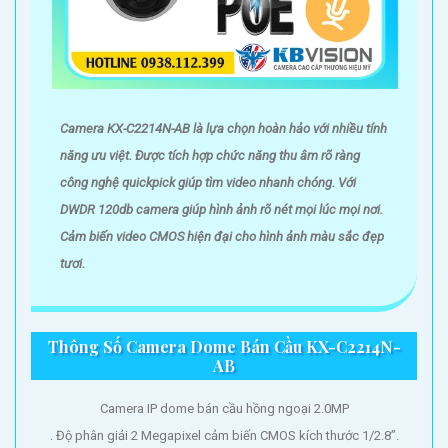
Camera KX-C2214N-AB là lựa chọn hoàn hảo với nhiều tính
năng ưu việt. Được tích hợp chức năng thu âm rõ ràng
công nghệ quickpick giúp tìm video nhanh chóng. Với
DWDR 120db camera giúp hình ảnh rõ nét mọi lúc mọi nơi.
Cảm biến video CMOS hiện đại cho hình ảnh màu sắc đẹp
tươi.
Thông Số Camera Dome Bán Cầu KX-C2214N-
AB
Camera IP dome bán cầu hồng ngoại 2.0MP
. Độ phân giải 2 Megapixel cảm biến CMOS kích thước 1/2.8”.