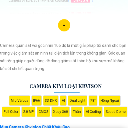
(
5%-35%
)
Camera AI KX-D2014MN-EAB Kbvision
(
5%-35%
)
Camera Dome Ánh Sáng Kép KX-C32D
(
5%-35%
)
Camera KBvision KX-CDA5092ZN (5MP)
(
5%-35%
)
Camera Dome Bán Cầu KX-C2214N-AB
Camera quan sát với góc nhìn 106 độ là một giải pháp tối dành cho bạn
trong việc giám sát an ninh tại diện tích lớn trong không gian. Góc quan
Camera Kim Loại Kbvison
sát rộng giúp người dùng dễ dàng giám sát toàn bộ khu vực mà không
bỏ sót chi tiết quan trọng.
CAMERA KIM LOẠI KBVISON
Mic Và Loa
IP66
3D DNR
AI
Dual Light
78°
Hồng Ngoại
Để giúp bạn viết tư giới thiệu cho việc mua Camera Kbvision với chiết
khấu cao và hình ảnh chất lượng sắc nét, bạn có thể sử dụng mẫu sau
Full Color
2.0 MP
CMOS
Xoay 360
Thân
AI Coding
Speed Dome
đây:
Mua Camera Kbvision Chiết Khấu Cao
"Tìm kiếm sự an toàn và chất lượng hình ảnh sắc nét cho hệ thống giám