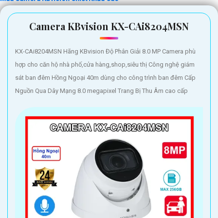
sát của bạn? Hãy đến với Camera Kbvision - thương hiệu uy tín với chiết
Camera KBvision KX-CAi8204MSN
khấu cao. Với công nghệ hàng đầu, Camera Kbvision mang đến cho bạn
hình ảnh chất lượng cao, rõ nét và độ tin cậy cao. Đừng để bất kỳ sự cố
nào xảy ra mà không có sự giám sát chuyên nghiệp. Hãy đầu tư vào
KX-CAi8204MSN Hãng KBvision Độ Phân Giải 8.0 MP Camera phù
Camera Kbvision và yên tâm bảo vệ gia đình và tài sản của bạn ngay
hợp cho căn hộ nhà phố,cửa hàng,shop,siêu thị Công nghệ giám
hôm nay!"
sát ban đêm Hồng Ngoại 40m dùng cho công trình ban đêm Cấp
Bạn có thể điều chỉnh và thêm vào nội dung trên để phù hợp với nhu cầu
Nguồn Qua Dây Mạng 8.0 megapixel Trang Bị Thu Âm cao cấp
cụ thể của bạn. Chúc bạn thành công!