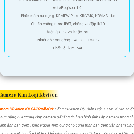
AutoRegister 1.0
. Phần mềm sử dụng: KBVIEW Plus, KBiVMS, KBVMS Lite
. Chuẩn chống nước IP67, chống va đập IK10
. Điện áp DC12V hoặc PoE
. Nhiệt độ hoạt động : -40° C ~ +60° C
. Chất liệu kim loại.
Camera Kim Loại Kbvison
mera KBvision KX-CAi8204MSN:
Hãng KBvision Độ Phân Giải 8.0 MP được Thiết
hức năng AGC trong chip camera để tăng tín hiệu hình ảnh Lắp camera trong n
Hình ảnh ban đêm Hồng Ngoại 40m dùng cho công trình ban đêm Sản phậm Chứ
năng ưu việt Thu Âm kết hợp khả năng ống kính thay đổi tiêu cự motorized lấy né