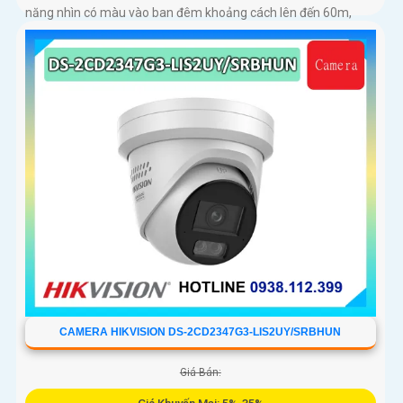
năng nhìn có màu vào ban đêm khoảng cách lên đến 60m,
phát hiện chuyển động và phân biệt được người và phương
tiện, ống kính 4
CAMERA HIKVISION DS-2CD2347G3-LIS2UY/SRBHUN
Giá Bán: