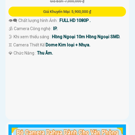
Giá Bán: 7,000,000 ₫
Giá Khuyến Mại: 5,900,000 ₫
👁️‍🗨 Chất lượng hình Ảnh :
FULL HD 1080P .
🕉️ Camera Công nghệ :
IP.
🌛 Khi xem thiếu sáng :
Hồng Ngoại 10m Hồng Ngoại SMD.
♊ Camera Thiết Kế
Dome Kim loại + Nhựa.
️💎 Chức Năng :
Thu Âm.