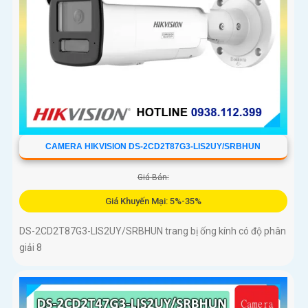
CAMERA HIKVISION DS-2CD2T87G3-LIS2UY/SRBHUN
Giá Bán:
Giá Khuyến Mại: 5%-35%
DS-2CD2T87G3-LIS2UY/SRBHUN trang bị ống kính có độ phân
giải 8