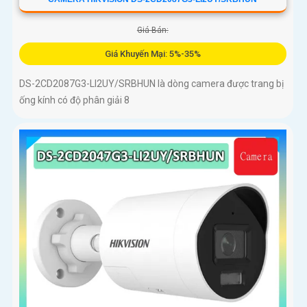
Giá Bán:
Giá Khuyến Mại: 5%-35%
DS-2CD2087G3-LI2UY/SRBHUN là dòng camera được trang bị
ống kính có độ phân giải 8