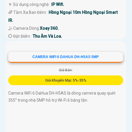
⚜️ Sử dụng công nghệ :
IP Wifi.
🌈 Tầm Xa Ban Đêm :
Hồng Ngoại 10m Hồng Ngoại Smart
IR.
🤹 Camera Dòng
Xoay 360.
️💮 Đặt Điểm :
Thu Âm Và Loa.
CAMERA WIFI 6 DAHUA DH-H5AS 5MP
Giá Bán:
Giá Khuyến Mại: 5%-35%
Camera WiFi 6 DaHua DH-H5AS là dòng camera quay quét
355° trong nhà 5MP hỗ trợ Wi-Fi 6 băng tần