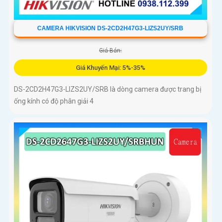
CAMERA HIKVISION DS-2CD2H47G3-LIZS2UY/SRB
Giá Bán:
Giá Khuyến Mại: 5%-35%
DS-2CD2H47G3-LIZS2UY/SRB là dòng camera được trang bị
ống kính có độ phân giải 4