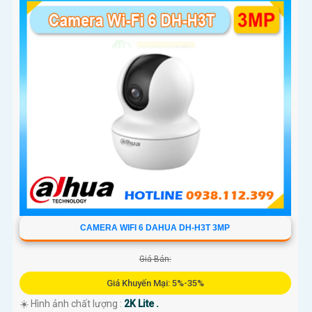
CAMERA WIFI 6 DAHUA DH-H3T 3MP
Giá Bán:
Giá Khuyến Mại: 5%-35%
☀️ Hình ảnh chất lượng :
2K Lite .