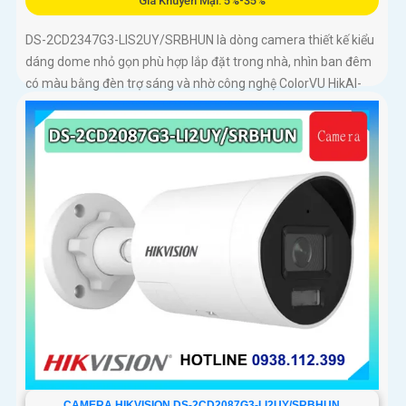
Giá Khuyến Mại: 5%-35%
DS-2CD2347G3-LIS2UY/SRBHUN là dòng camera thiết kế kiểu
dáng dome nhỏ gọn phù hợp lắp đặt trong nhà, nhìn ban đêm
có màu bằng đèn trợ sáng và nhờ công nghệ ColorVU HikAI-
ISP, có tính năng AI giúp nhận diện người và phương tiện, tích
hợp micro kép
CAMERA HIKVISION DS-2CD2087G3-LI2UY/SRBHUN