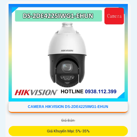
CAMERA HIKVISION DS-2DE4225IWG1-EHUN
Giá Bán:
Giá Khuyến Mại: 5%-35%