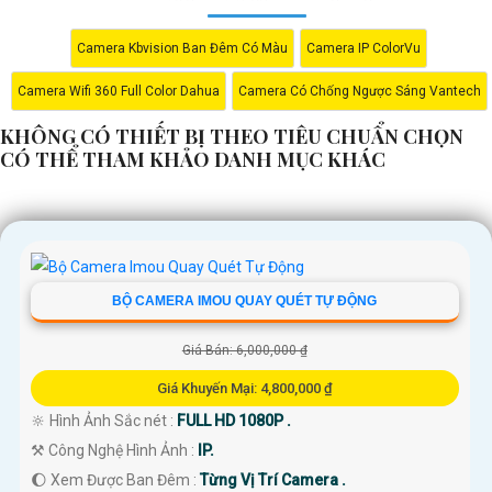
Camera Kbvision Ban Đêm Có Màu
Camera IP ColorVu
Camera Wifi 360 Full Color Dahua
Camera Có Chống Ngược Sáng Vantech
KHÔNG CÓ THIẾT BỊ THEO TIÊU CHUẨN CHỌN
CÓ THỂ THAM KHẢO DANH MỤC KHÁC
BỘ CAMERA IMOU QUAY QUÉT TỰ ĐỘNG
Giá Bán: 6,000,000 ₫
Giá Khuyến Mại: 4,800,000 ₫
🔆 Hình Ảnh Sắc nét :
FULL HD 1080P .
⚒ Công Nghệ Hình Ảnh :
IP.
🌔 Xem Được Ban Đêm :
Từng Vị Trí Camera .