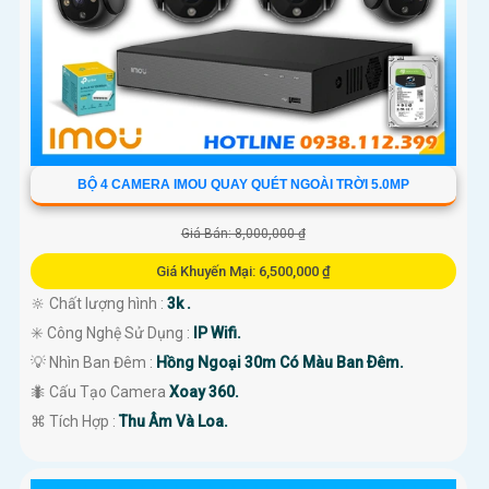
BỘ 4 CAMERA IMOU QUAY QUÉT NGOÀI TRỜI 5.0MP
Giá Bán: 8,000,000 ₫
Giá Khuyến Mại: 6,500,000 ₫
🔆 Chất lượng hình :
3k .
✳️ Công Nghệ Sử Dụng :
IP Wifi.
💡 Nhìn Ban Đêm :
Hồng Ngoại 30m Có Màu Ban Ðêm.
🐜 Cấu Tạo Camera
Xoay 360.
️⌘ Tích Hợp :
Thu Âm Và Loa.