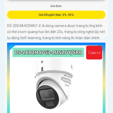
Giá Bán:
Giá Khuyến Mại: 5%-35%
DS-2DE4A425IWG1-E là dòng camera được trang bị ống kính
có thể zoom quang học lên đến 25x, trang bị công nghệ lấy nét
tự động Self-learning, trang bị tính năng Ai nhận diện chính
xác tích hợp AcuSearch khi kết hợp chung với đầu ghi hình,
nhìn ban đêm bằng hồng ngoại 50m