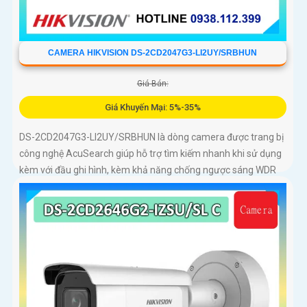
CAMERA HIKVISION DS-2CD2047G3-LI2UY/SRBHUN
Giá Bán:
Giá Khuyến Mại: 5%-35%
DS-2CD2047G3-LI2UY/SRBHUN là dòng camera được trang bị
công nghệ AcuSearch giúp hỗ trợ tìm kiếm nhanh khi sử dụng
kèm với đầu ghi hình, kèm khả năng chống ngược sáng WDR
130dB, trang bị micro kép và loa hỗ trợ đàm thoại 2 chiều, ống
kính 4