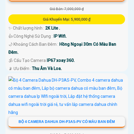
Giá Bán: 7,000,000 ₫
Giá Khuyến Mại: 5,900,000 ₫
✨ Chất lượng hình :
2K Lite .
👍 Công Nghệ Sử Dụng :
IP Wifi.
🌙 Khoảng Cách Ban Đêm :
Hồng Ngoại 30m Có Màu Ban
Ðêm.
🕉️ Cấu Tạo Camera
IP67 xoay 360.
️📡 Ưu Điểm :
Thu Âm Và Loa.
BỘ 4 CAMERA DAHUA DH-P3AS-PV CÓ MÀU BAN ĐÊM