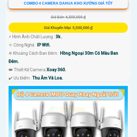
COMBO 4 CAMERA DAHUA KHO XƯỞNG GIÁ TỐT
Giá Bán: 6,500,000 ₫
Giá Khuyến Mại: 5,500,000 ₫
️⚡ Hình Ành Chất Lượng :
3k .
⚛️ Công Nghệ :
IP Wifi.
❈ Khoảng Cách Ban Đêm :
Hồng Ngoại 30m Có Màu Ban
Ðêm.
👑 Thiết Kế Camera
Xoay 360.
️✔️ Ưu Điểm :
Thu Âm Và Loa.