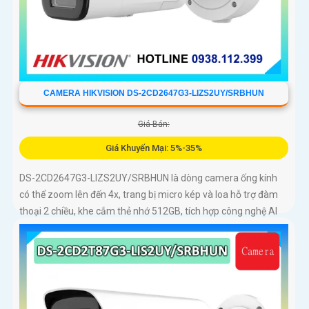
CAMERA HIKVISION DS-2CD2647G3-LIZS2UY/SRBHUN
Giá Bán:
Giá Khuyến Mại: 5%-35%
DS-2CD2647G3-LIZS2UY/SRBHUN là dòng camera ống kính
có thể zoom lên đến 4x, trang bị micro kép và loa hỗ trợ đàm
thoại 2 chiều, khe cắm thẻ nhớ 512GB, tích hợp công nghệ AI
trong việc cân bằng màu sáng trong điều kiện ánh sáng yếu,
ống kính có độ phân giải 4