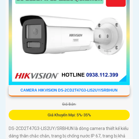
CAMERA HIKVISION DS-2CD2T47G3-LIS2UY/SRBHUN
Giá Bán:
Giá Khuyến Mại: 5%-35%
DS-2CD2T47G3-LIS2UY/SRBHUN là dòng camera thiết kế kiểu
dáng thân chắc chắn, trang bị chống nước IP 67, trang bị khả