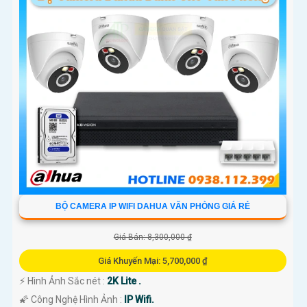
BỘ CAMERA IP WIFI DAHUA VĂN PHÒNG GIÁ RẺ
Giá Bán: 8,300,000 ₫
Giá Khuyến Mại: 5,700,000 ₫
️⚡ Hình Ảnh Sắc nét :
2K Lite .
🌠 Công Nghệ Hình Ảnh :
IP Wifi.