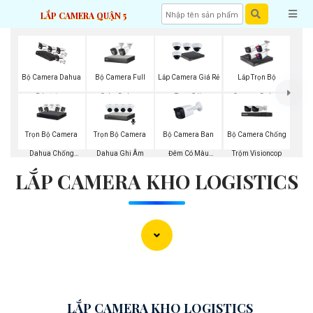
LẮP CAMERA QUẬN 5
Bộ Camera Full
Bộ Camera Dahua
Lắp Camera Giá Rẻ
Lắp Trọn Bộ
Color Dahua
Báo Động
Trọn Gói
Camera Dahua
Trọn Bộ Camera
Trọn Bộ Camera
Bộ Camera Ban
Bộ Camera Chống
Dahua Chống
Dahua Ghi Âm
Đêm Có Màu
Trộm Visioncop
LẮP CAMERA KHO LOGISTICS
Trộm
Kbvision
LẮP CAMERA KHO LOGISTICS