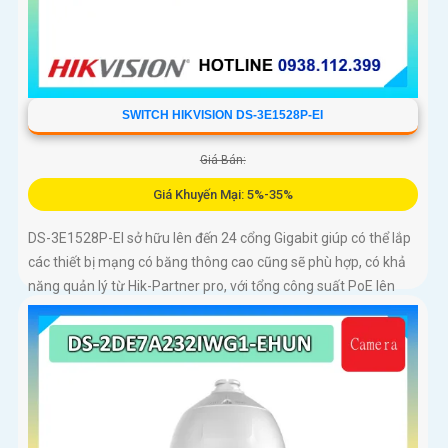
SWITCH HIKVISION DS-3E1528P-EI
Giá Bán:
Giá Khuyến Mại: 5%-35%
DS-3E1528P-EI sở hữu lên đến 24 cổng Gigabit giúp có thể lắp
các thiết bị mạng có băng thông cao cũng sẽ phù hợp, có khả
năng quản lý từ Hik-Partner pro, với tổng công suất PoE lên
đến 230W, truyền dữ liệu lên đến 300m, vỏ kim loại, chông sét
6kV