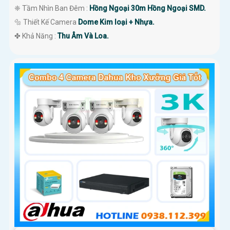
❈ Tầm Nhìn Ban Đêm :
Hồng Ngoại 30m Hồng Ngoại SMD.
🔩 Thiết Kế Camera
Dome Kim loại + Nhựa.
️✤ Khả Năng :
Thu Âm Và Loa.