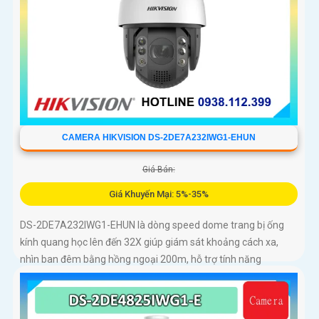
CAMERA HIKVISION DS-2DE7A232IWG1-EHUN
Giá Bán:
Giá Khuyến Mại: 5%-35%
DS-2DE7A232IWG1-EHUN là dòng speed dome trang bị ống
kính quang học lên đến 32X giúp giám sát khoảng cách xa,
nhìn ban đêm bằng hồng ngoại 200m, hỗ trợ tính năng
AcuSense nâng cao hiệu quả giám sát an ninh, có tốc độ lấy
nét cao nhờ công nghệ Self-learning