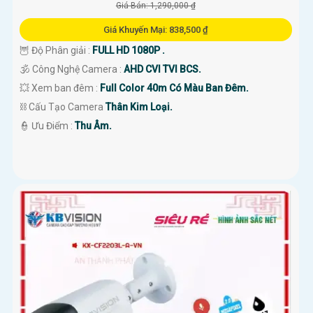
Giá Bán: 1,290,000 ₫
Giá Khuyến Mại: 838,500 ₫
🦉 Độ Phân giải :
FULL HD 1080P .
🕉️ Công Nghệ Camera :
AHD CVI TVI BCS.
💥 Xem ban đêm :
Full Color 40m Có Màu Ban Đêm.
⛓ Cấu Tạo Camera
Thân Kim Loại.
️👮 Ưu Điểm :
Thu Âm.