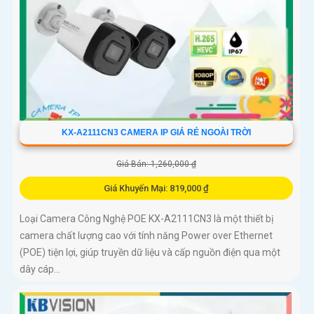
KX-A2111CN3 CAMERA IP GIÁ RẺ NGOÀI TRỜI
Giá Bán: 1,260,000 ₫
Giá Khuyến Mại: 819,000 ₫
Loại Camera Công Nghệ POE KX-A2111CN3 là một thiết bị
camera chất lượng cao với tính năng Power over Ethernet
(POE) tiện lợi, giúp truyền dữ liệu và cấp nguồn điện qua một
dây cáp...