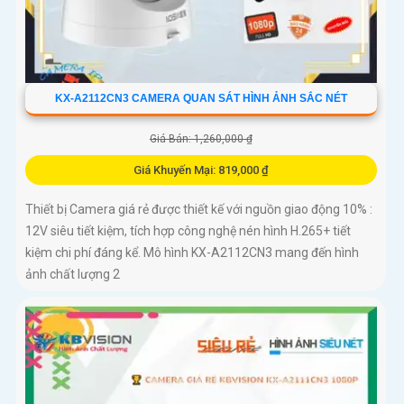
KX-A2112CN3 CAMERA QUAN SÁT HÌNH ẢNH SẮC NÉT
Giá Bán: 1,260,000 ₫
Giá Khuyến Mại: 819,000 ₫
Thiết bị Camera giá rẻ được thiết kế với nguồn giao động 10% :
12V siêu tiết kiệm, tích hợp công nghệ nén hình H.265+ tiết
kiệm chi phí đáng kể. Mô hình KX-A2112CN3 mang đến hình
ảnh chất lượng 2