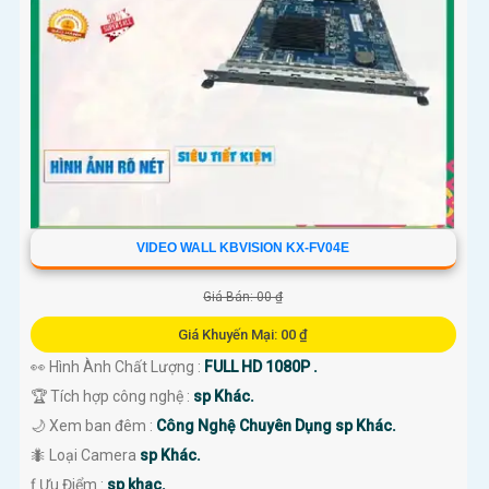
'
VIDEO WALL KBVISION KX-FV04E
Giá Bán: 00 ₫
Giá Khuyến Mại: 00 ₫
👀 Hình Ành Chất Lượng :
FULL HD 1080P .
🏆 Tích hợp công nghệ :
sp Khác.
🌙 Xem ban đêm :
Công Nghệ Chuyên Dụng sp Khác.
🐜 Loại Camera
sp Khác.
️ƒ Ưu Điểm :
sp khac.