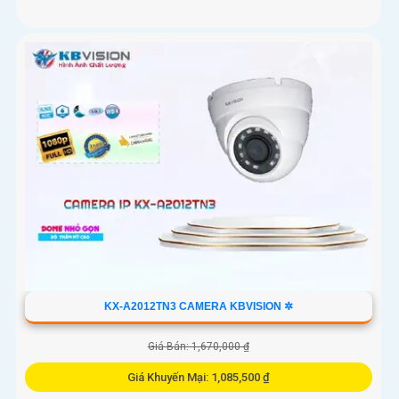
KX-A2012TN3 CAMERA KBVISION ✲
Giá Bán: 1,670,000 ₫
Giá Khuyến Mại: 1,085,500 ₫