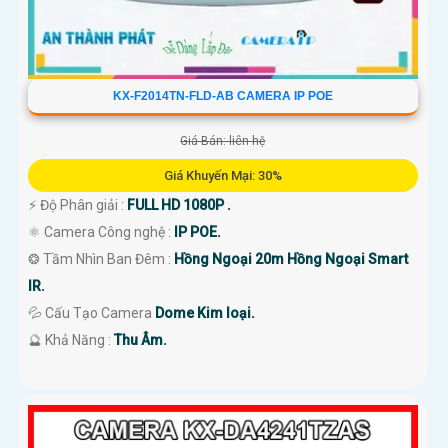
KX-F2014TN-FLD-AB CAMERA IP POE
Giá Bán: liên hệ
Giá Khuyến Mại: 30%
️⚡ Độ Phân giải :
FULL HD 1080P .
⚛️ Camera Công nghệ :
IP POE.
❂ Tầm Nhìn Ban Đêm :
Hồng Ngoại 20m Hồng Ngoại Smart
IR.
💦 Cấu Tạo Camera
Dome Kim loại.
️🔮 Khả Năng :
Thu Âm.