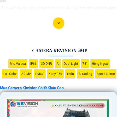
đây:
"Tìm kiếm sự an toàn và chất lượng hình ảnh sắc nét cho hệ thống giám
sát của bạn? Hãy đến với Camera Kbvision - thương hiệu uy tín với chiết
khấu cao. Với công nghệ hàng đầu, Camera Kbvision mang đến cho bạn
hình ảnh chất lượng cao, rõ nét và độ tin cậy cao. Đừng để bất kỳ sự cố
nào xảy ra mà không có sự giám sát chuyên nghiệp. Hãy đầu tư vào
Camera Kbvision và yên tâm bảo vệ gia đình và tài sản của bạn ngay
CAMERA KBVISION 2MP
hôm nay!"
Bạn có thể điều chỉnh và thêm vào nội dung trên để phù hợp với nhu cầu
Mic Và Loa
IP66
3D DNR
AI
Dual Light
78°
Hồng Ngoại
cụ thể của bạn. Chúc bạn thành công!
Full Color
2.0 MP
CMOS
Xoay 360
Thân
AI Coding
Speed Dome
Mua Camera Kbvision Chiết Khấu Cao