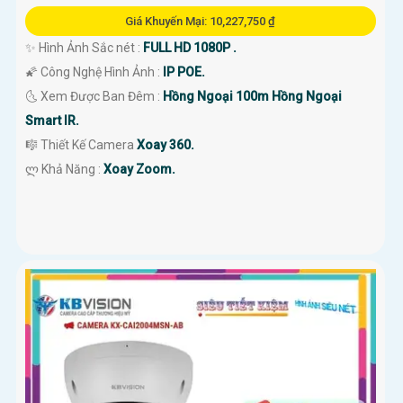
Giá Khuyến Mại: 10,227,750 ₫
✨ Hình Ảnh Sắc nét :
FULL HD 1080P .
🌠 Công Nghệ Hình Ảnh :
IP POE.
🌜 Xem Được Ban Đêm :
Hồng Ngoại 100m Hồng Ngoại
Smart IR.
🎼️ Thiết Kế Camera
Xoay 360.
️ლ Khả Năng :
Xoay Zoom.