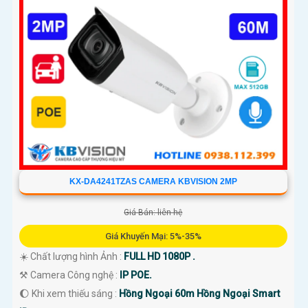
KX-DA4241TZAS CAMERA KBVISION 2MP
Giá Bán: liên hệ
Giá Khuyến Mại: 5%-35%
☀️ Chất lượng hình Ảnh :
FULL HD 1080P .
⚒ Camera Công nghệ :
IP POE.
🌔 Khi xem thiếu sáng :
Hồng Ngoại 60m Hồng Ngoại Smart