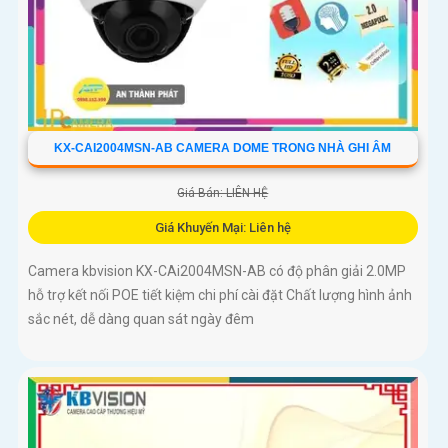
KX-CAI2004MSN-AB CAMERA DOME TRONG NHÀ GHI ÂM
Giá Bán: LIÊN HỆ
Giá Khuyến Mại: Liên hệ
Camera kbvision KX-CAi2004MSN-AB có độ phân giải 2.0MP
hỗ trợ kết nối POE tiết kiệm chi phí cài đặt Chất lượng hình ảnh
sắc nét, dễ dàng quan sát ngày đêm