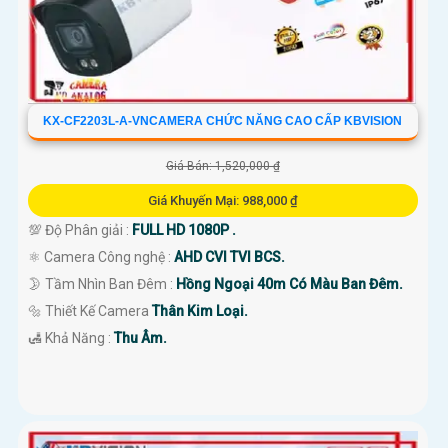
KX-CF2203L-A-VNCAMERA CHỨC NĂNG CAO CẤP KBVISION
Giá Bán: 1,520,000 ₫
Giá Khuyến Mại: 988,000 ₫
💯 Độ Phân giải :
FULL HD 1080P .
⚛️ Camera Công nghệ :
AHD CVI TVI BCS.
🌛 Tầm Nhìn Ban Đêm :
Hồng Ngoại 40m Có Màu Ban Đêm.
🔩 Thiết Kế Camera
Thân Kim Loại.
️🛃 Khả Năng :
Thu Âm.