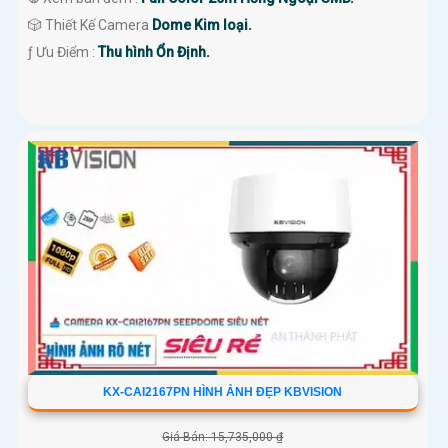
🎲 Thiết Kế Camera
Dome Kim loại.
️ƒ Ưu Điểm :
Thu hình Ổn Định.
KX-CAI2167PN HÌNH ẢNH ĐẸP KBVISION
Giá Bán: 15,735,000 ₫