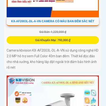
KX-AF2003L-DL-A-VN CAMERA CÓ MÀU BAN ĐÊM SẮC NÉT
Giá Bán: 1,220,000 ₫
Giá Khuyến Mại: 793,000 ₫
Camera kbvision KX-AF2003L-DL-A-VN sử dụng công nghệ HD
2.0 MP hỗ trợ xem Full Color 40m ban đêm. Thiết kế độc đáo
cho nhà xưởng, kho hàng lắp đặt ngoài trời đảm bảo hình ảnh
rõ nét