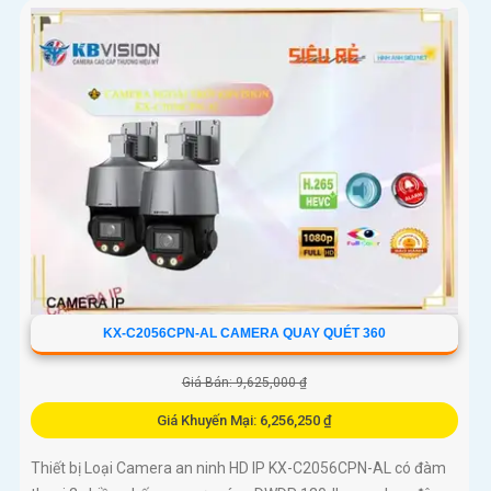
KX-C2056CPN-AL CAMERA QUAY QUÉT 360
Giá Bán: 9,625,000 ₫
Giá Khuyến Mại: 6,256,250 ₫
Thiết bị Loại Camera an ninh HD IP KX-C2056CPN-AL có đàm