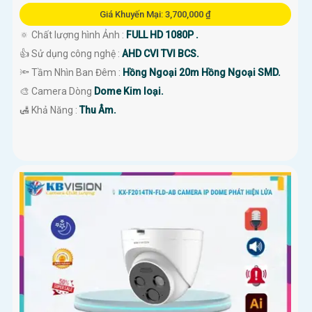
Giá Khuyến Mại: 3,700,000 ₫
🔅 Chất lượng hình Ảnh :
FULL HD 1080P .
👍 Sử dụng công nghệ :
AHD CVI TVI BCS.
🔦 Tầm Nhìn Ban Đêm :
Hồng Ngoại 20m Hồng Ngoại SMD.
🎨 Camera Dòng
Dome Kim loại.
️🛃 Khả Năng :
Thu Âm.