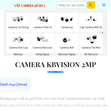
LẮP CAMERA QUẬN 5
Camera Có Chống
Camera Thân To
Camera Ip
Lắp Camera Wifi 2k
Xâm Nhập
Kbvision
Kbvision Chất
Kbvision
Kbvision
Lượng
Camera Wifi
Camera Kim Loại
Camera Kbvision
Camera Thẻ Nhớ
Kbvision Ngoài
Kbvison
Hồng Ngoại
SD Kbvision
CAMERA KBVISION 2MP
Trời
Để giúp bạn viết tư giới thiệu cho việc mua Camera Kbvision với chiết
khấu cao và hình ảnh chất lượng sắc nét, bạn có thể sử dụng mẫu sau