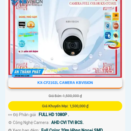
KX-CF2102L CAMERA KBVISION
Giá Bán: 1,500,000 ₫
Giá Khuyến Mại: 1,500,000 ₫
👀 Độ Phân giải :
FULL HD 1080P .
⚙ Công Nghệ Camera :
AHD CVI TVI BCS.
❂ Xem ban đêm :
Full Color 20m Hồng Ngoại SMD.