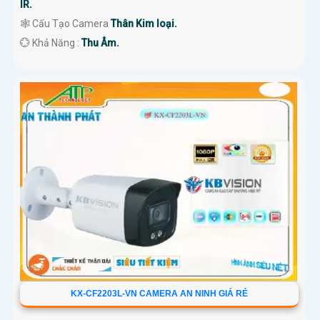
IR.
🕸️ Cấu Tạo Camera
Thân Kim loại.
️💮 Khả Năng :
Thu Âm.
KX-CF2203L-VN CAMERA AN NINH GIÁ RẺ