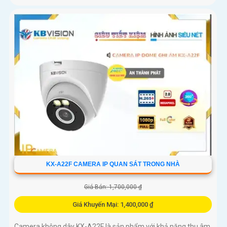
KX-A22F CAMERA IP QUAN SÁT TRONG NHÀ
Giá Bán: 1,700,000 ₫
Giá Khuyến Mại: 1,400,000 ₫
Camera không dây KX-A22F là sản phẩm với khả năng thu âm