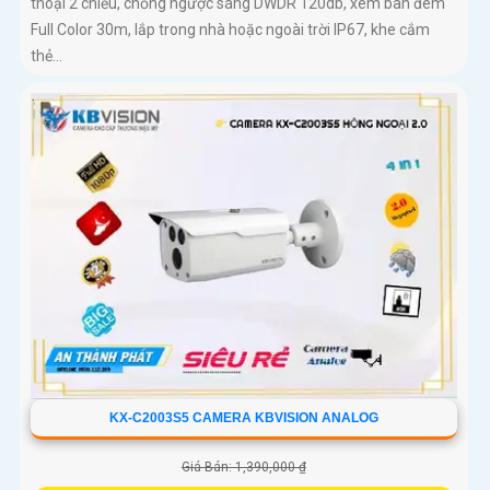
thoại 2 chiều, chống ngược sáng DWDR 120db, xem ban đêm
Full Color 30m, lắp trong nhà hoặc ngoài trời IP67, khe cắm
thẻ...
KX-C2003S5 CAMERA KBVISION ANALOG
Giá Bán: 1,390,000 ₫