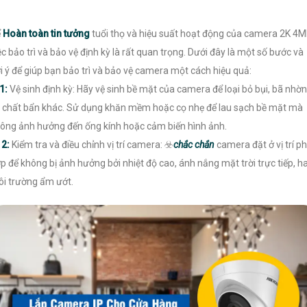
ể
Hoàn toàn tin tưởng
tuổi thọ và hiệu suất hoạt động của camera 2K 4M
ệc bảo trì và bảo vệ định kỳ là rất quan trọng. Dưới đây là một số bước và
i ý để giúp bạn bảo trì và bảo vệ camera một cách hiệu quả:
1:
Vệ sinh định kỳ: Hãy vệ sinh bề mặt của camera để loại bỏ bụi, bã nhờn
 chất bẩn khác. Sử dụng khăn mềm hoặc cọ nhẹ để lau sạch bề mặt mà
ông ảnh hưởng đến ống kính hoặc cảm biến hình ảnh.

2:
Kiểm tra và điều chỉnh vị trí camera: ☣️
chắc chắn
camera đặt ở vị trí p
p để không bị ảnh hưởng bởi nhiệt độ cao, ánh nắng mặt trời trực tiếp, h
i trường ẩm ướt.