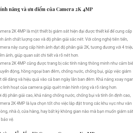
ính năng và ưu điểm của Camera 2K 4MP
mera 2K 4MP là một thiết bị giám sát hiện đại được thiết kế để cung cấp
nh ảnh chất lượng cao và độ phân giải sắc nét. Với công nghệ tiên tiến,
mera này cung cấp hình ảnh đạt độ phân giải 2K, tương đương với 4 triệ
ểm ảnh, giúp quan sát chi tiết và rõ nét hơn.
mera 2K 4MP cũng được trang bị các tính năng thông minh như cảm bi
uyển động, hồng ngoại ban đêm, chống nước, chống bụi, giúp việc giám
t dễ dàng và hiệu quả vào cả ban ngày lẫn ban đêm. Khả năng xoay nga
c linh hoạt của camera giúp quét màn hình rộng và rõ ràng hơn.
i độ phân giải cao, khả năng chống nước, chống bụi và tính ổn định cao,
mera 2K 4MP là lựa chọn tốt cho việc lắp đặt trong các khu vực như văn
òng, nhà ở, cửa hàng, hay bất kỳ không gian nào mà bạn muốn giám sá
 bảo vệ.