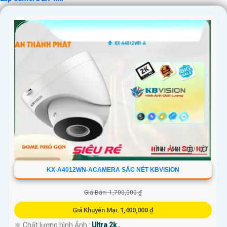
KX-A4012WN-ACAMERA SẮC NÉT KBVISION
Giá Bán: 1,700,000 ₫
Giá Khuyến Mại: 1,400,000 ₫
🔆 Chất lượng hình Ảnh :
Ultra 2k .