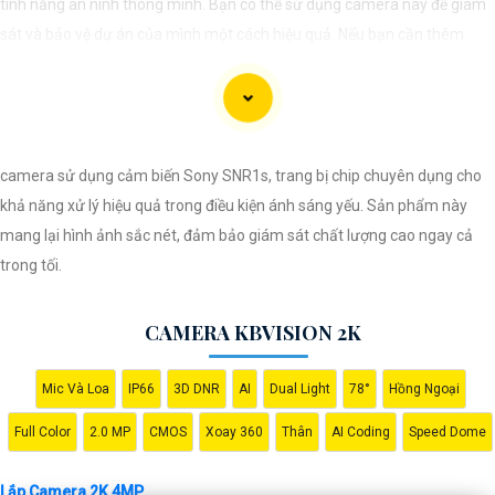
tính năng an ninh thông minh. Bạn có thể sử dụng camera này để giám
sát và bảo vệ dự án của mình một cách hiệu quả. Nếu bạn cần thêm
thông tin hoặc hỗ trợ, vui lòng cho biết thêm chi tiết để chúng Từng công
trình có thể hỗ trợ bạn tốt hơn.
camera sử dụng cảm biến Sony SNR1s, trang bị chip chuyên dụng cho
khả năng xử lý hiệu quả trong điều kiện ánh sáng yếu. Sản phẩm này
mang lại hình ảnh sắc nét, đảm bảo giám sát chất lượng cao ngay cả
trong tối.
CAMERA KBVISION 2K
'
Mic Và Loa
IP66
3D DNR
AI
Dual Light
78°
Hồng Ngoại
Full Color
2.0 MP
CMOS
Xoay 360
Thân
AI Coding
Speed Dome
Lắp Camera 2K 4MP