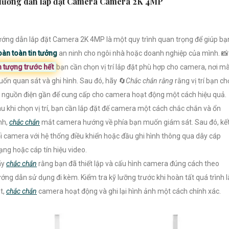
ướng dẫn lắp đặt Camera Camera 2K 4MP
ớng dẫn lắp đặt Camera 2K 4MP là một quy trình quan trọng để giúp bạ
àn toàn tin tưởng
an ninh cho ngôi nhà hoặc doanh nghiệp của mình. 📸
n tượng trước hết
bạn cần chọn vị trí lắp đặt phù hợp cho camera, nơi m
ốn quan sát và ghi hình. Sau đó, hãy 🔄
Chắc chắn rằng
rằng vị trí bạn c
 nguồn điện gần để cung cấp cho camera hoạt động một cách hiệu quả.
u khi chọn vị trí, bạn cần lắp đặt đế camera một cách chắc chắn và ổn
nh,
chắc chắn
mắt camera hướng về phía bạn muốn giám sát. Sau đó, kế
i camera với hệ thống điều khiển hoặc đầu ghi hình thông qua dây cáp
ng hoặc cáp tín hiệu video.
ãy
chắc chắn
rằng bạn đã thiết lập và cấu hình camera đúng cách theo
ớng dẫn sử dụng đi kèm. Kiểm tra kỹ lưỡng trước khi hoàn tất quá trình 
t,
chắc chắn
camera hoạt động và ghi lại hình ảnh một cách chính xác.