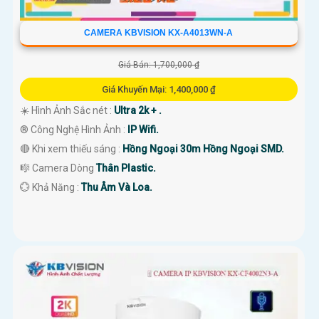
CAMERA KBVISION KX-A4013WN-A
Giá Bán: 1,700,000 ₫
Giá Khuyến Mại: 1,400,000 ₫
☀️ Hình Ảnh Sắc nét :
Ultra 2k + .
®️ Công Nghệ Hình Ảnh :
IP Wifi.
🔴 Khi xem thiếu sáng :
Hồng Ngoại 30m Hồng Ngoại SMD.
🎼️ Camera Dòng
Thân Plastic.
️💮 Khả Năng :
Thu Âm Và Loa.