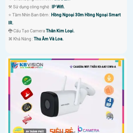
⚒ Sử dụng công nghệ :
IP Wifi.
⭐ Tầm Nhìn Ban Đêm :
Hồng Ngoại 30m Hồng Ngoại Smart
IR.
🐉️ Cấu Tạo Camera
Thân Kim Loại.
️⌘ Khả Năng :
Thu Âm Và Loa.