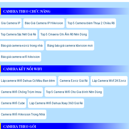
CAMERA THEO CHỨC NĂNG
Gía Camera IP
Báo Giá Camera IP Hikvision
Top 5 Camera Đàm Thoại 2 Chiều Rõ
Top Camera Sắc Nét Giá Rẻ
Top 5 Cmaera Ghi Âm Rõ Nên Dùng
Báo giá camera ezviz trong nhà
Bảng báo giá camera kbvision mới
Báo giá camera wifi hikvision
CAMERA KẾT NỐI WIFI
Lắp camera Wifi Dahua Có Màu Ban Đêm
Camera Ezviz Giá Rẻ
Lắp Camera Wiif 2K Ezviz
Camera Wifi Chống Trộm Imou
Top 5 Camera Wifi Cho Gia Đình Nên Dùng
Camera Wifi Cube
Lắp Camera Wifi Dahua Xoay 360 Giá Rẻ
Camera Wifi Hikvision Trong Nhà
CAMERA THEO GÓI