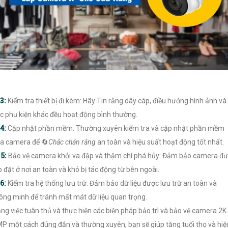
3:
Kiểm tra thiết bị đi kèm: Hãy Tin rằng dây cáp, điều hướng hình ảnh và
c phụ kiện khác đều hoạt động bình thường.
4:
Cập nhật phần mềm: Thường xuyên kiểm tra và cập nhật phần mềm
a camera để 🔄
Chắc chắn rằng
an toàn và hiệu suất hoạt động tốt nhất.
️
5:
Bảo vệ camera khỏi va đập và thậm chí phá hủy: Đảm bảo camera đ
p đặt ở nơi an toàn và khó bị tác động từ bên ngoài.
6:
Kiểm tra hệ thống lưu trữ: Đảm bảo dữ liệu được lưu trữ an toàn và
ông minh để tránh mất mát dữ liệu quan trọng.
ng việc tuân thủ và thực hiện các biện pháp bảo trì và bảo vệ camera 2K
P một cách đúng đắn và thường xuyên, bạn sẽ giúp tăng tuổi thọ và hiệ