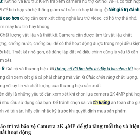
3:
Kết nối và lưu trữ: Kiểm tra xem camera hỗ trợ kết nối Wi-Fi, có tích hợ
I để tích hợp với hệ thống giám sát sẵn có hay không. 👍
Nét giá trị đánh
á cao hơn
cũng cần xem xét công nghệ lưu trữ video, có hỗ trợ thẻ nhớ,
m mây lưu trữ hay không.
Chất lượng vật liệu và thiết kế: Camera cần được làm từ vật liệu chất
ợng, chống nước, chống bụi để có thể hoạt động được trong mọi điều kiệ
ời tiết. Thiết kế nhỏ gọn, dễ dàng lắp đặt và điều chỉnh cũng là yếu tố cần
m xét.
️
5:
Giá cả và thương hiệu: 📸
Thông số đã tìm hiều thì đầy là lựa chọn tốt
bạ
ng cần xem xét giá cả phải chăng mà vẫn 🔄
Chắc chắn rằng
chất lượng,
ng với uy tín và chất lượng của thương hiệu sản xuất.
ên đây là những yếu tố cần xem xét khi chọn lựa camera 2K 4MP phù hợ
i nhu cầu sử dụng của bạn. Để tránh chọn sai và
tin tưởng
an toàn cho gi
nh và tài sản, hãy cân nhắc kỹ trước khi quyết định mua sản phẩm.
ảo trì và bảo vệ Camera 2K 4MP để gia tăng tuổi thọ và hiệu
uất hoạt động