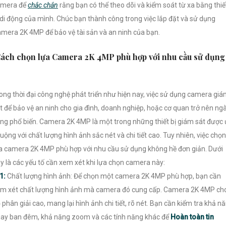
amera để
chắc chắn
rằng bạn có thể theo dõi và kiểm soát từ xa bằng thiế
 di động của mình. Chúc bạn thành công trong việc lắp đặt và sử dụng
mera 2K 4MP để bảo vệ tài sản và an ninh của bạn.
ách chọn lựa Camera 2K 4MP phù hợp với nhu cầu sử dụng
ong thời đại công nghệ phát triển như hiện nay, việc sử dụng camera gi
t để bảo vệ an ninh cho gia đình, doanh nghiệp, hoặc cơ quan trở nên ng
ng phổ biến. Camera 2K 4MP là một trong những thiết bị giám sát được
uộng với chất lượng hình ảnh sắc nét và chi tiết cao. Tuy nhiên, việc chọn
a camera 2K 4MP phù hợp với nhu cầu sử dụng không hề đơn giản. Dưới
y là các yếu tố cần xem xét khi lựa chọn camera này:
1:
Chất lượng hình ảnh: Để chọn một camera 2K 4MP phù hợp, bạn cần
m xét chất lượng hình ảnh mà camera đó cung cấp. Camera 2K 4MP ch
 phân giải cao, mang lại hình ảnh chi tiết, rõ nét. Bạn cần kiểm tra khả n
ay ban đêm, khả năng zoom và các tính năng khác để
Hoàn toàn tin