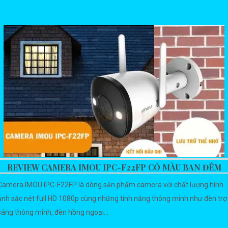
REVIEW CAMERA IMOU IPC-F22FP CÓ MÀU BAN ĐÊM
Camera IMOU IPC-F22FP là dòng sản phẩm camera với chất lượng hình
ảnh sắc nét full HD 1080p cùng những tính năng thông minh như đèn trợ
sáng thông minh, đèn hồng ngoại. .