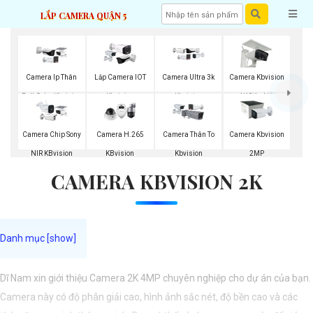
LẮP CAMERA QUẬN 5
Camera Ip Thân
Lắp Camera IOT
Camera Ultra 3k
Camera Kbvision
Full Color Kbvision
Kbvision
Kbvision
4K Siêu Nét
Camera Chip Sony
Camera H.265
Camera Thân To
Camera Kbvision
NIR KBvision
KBvision
Kbvision
2MP
CAMERA KBVISION 2K
Dĩ Nam xin giới thiệu Camera 2K 4MP chuyên nghiệp cho dự án của bạn.
Camera này có độ phân giải cao, hình ảnh sắc nét, độ bền cao và các