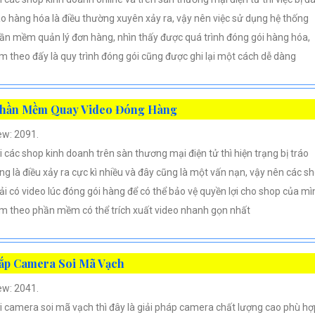
áo hàng hóa là điều thường xuyên xảy ra, vậy nên việc sử dụng hệ thống
ần mềm quản lý đơn hàng, nhìn thấy được quá trình đóng gói hàng hóa,
m theo đấy là quy trình đóng gói cũng được ghi lại một cách dễ dàng
hần Mềm Quay Video Đóng Hàng
ew: 2091.
i các shop kinh doanh trên sàn thương mại điện tử thì hiện trạng bị tráo
ng là điều xảy ra cực kì nhiều và đây cũng là một vấn nạn, vậy nên các s
ải có video lúc đóng gói hàng để có thể bảo vệ quyền lợi cho shop của mì
m theo phần mềm có thể trích xuất video nhanh gọn nhất
ắp Camera Soi Mã Vạch
ew: 2041.
i camera soi mã vạch thì đây là giải pháp camera chất lượng cao phù hợ