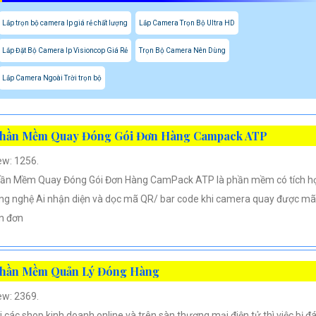
Lắp trọn bộ camera Ip giá rẻ chất lượng
Lắp Camera Trọn Bộ Ultra HD
Lắp Đặt Bộ Camera Ip Visioncop Giá Rẻ
Trọn Bộ Camera Nên Dùng
Lắp Camera Ngoài Trời trọn bộ
hần Mềm Quay Đóng Gói Đơn Hàng Campack ATP
ew: 1256.
ần Mềm Quay Đóng Gói Đơn Hàng CamPack ATP là phần mềm có tích h
ng nghệ Ai nhận diện và dọc mã QR/ bar code khi camera quay được mã
n đơn
hần Mềm Quản Lý Đóng Hàng
ew: 2369.
i các shop kinh doanh online và trên sàn thương mại điện tử thì việc bị đ