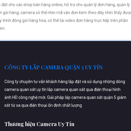
p đặt cho các shop bán hàng online, hỗ trợ cho quản lý đơn hàng, quản lý
n gói hàng, camera có thể nhìn mã vận đơn kèm theo đấy nhìn thấy đượ
y trình đóng gói hàng hóa, có thể tải video đơn hàng trực tiếp trên phần
ềm
CÔNG TY LẮP CAMERA QUẬN 5 UY TÍN
Công ty chuyên tư vấn khách hàng lắp đặt và sử dụng những dòng
camera quan sát uy tín lắp camera quan sát qua điện thoại hình
ảnh HD công nghệ mới. Giải pháp lắp camera quan sát quận 5 giám
sát từ xa qua điện thoại ổn định chất lượng
Thương hiệu Camera Uy Tín