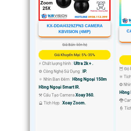
KX-DDAI4329ZPN3 CAMERA
C
KBVISION (4MP)
'
Giá Bán: liên hệ
Giá Khuyến Mại: 5%-35%
️⚡ Chất lượng hình :
Ultra 2k + .
🦉 Độ 
⚙ Công Nghệ Sử Dụng :
IP.
✳️ Tíc
🔅 Nhìn Ban Đêm :
Hồng Ngoại 150m
❂ Nhì
Hồng Ngoại Smart IR.
Hồng 
⚒ Cấu Tạo Camera
Xoay 360.
🐉️ Ca
️🔮 Tích Hợp :
Xoay Zoom.
️👮 Tí