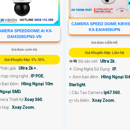
CAMERA SPEED DOME KBVIS
KX-EAI4459UPN
AMERA SPEEDDOME AI KX-
DAI4328GPN3-VN
Giá Bán: LIÊN HỆ
Giá Bán: Liên Hệ
Giá Khuyến Mại: Liên hệ
Giá Khuyến Mại: 5%-35%
👁️‍🗨 Độ sắc nét :
Ultra 2k .
Phân giải :
Ultra 2k + .
⚜️ Công Nghệ Sử Dụng :
IP.
h hợp công nghệ :
IP POE.
⭐ Xem ban đêm :
Hồng Ngoại Si
n Ban Đêm :
Hồng Ngoại 10m
Starlight.
Ngoại SMD.
↕️ Cấu Tạo Camera
Ip67 360.
mera Thiết Kế
Xoay 360.
️ლ Ưu Điểm :
Xoay Zoom.
ch Hợp :
Xoay Zoom.