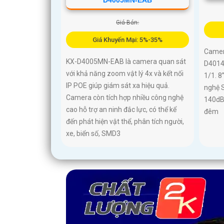
Giá Bán:
Giá Khuyến Mại: 5%-35%
Camer
KX-D4005MN-EAB là camera quan sát
D4014
với khả năng zoom vật lý 4x và kết nối
1/1. 8
IP POE giúp giám sát xa hiệu quả.
nghệ S
Camera còn tích hợp nhiều công nghệ
140dB,
cao hỗ trợ an ninh đắc lực, có thể kể
đêm
đến phát hiện vật thể, phân tích người,
xe, biển số, SMD3