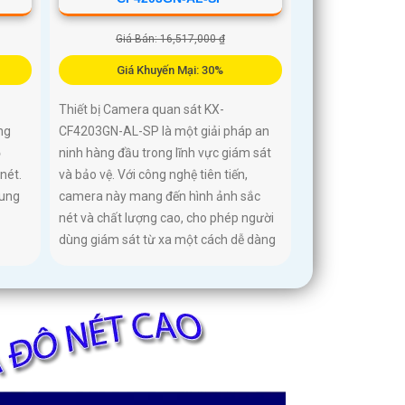
Giá Bán: 16,517,000 ₫
Giá Khuyến Mại: 30%
Thiết bị Camera quan sát KX-
ng
CF4203GN-AL-SP là một giải pháp an
ộ
ninh hàng đầu trong lĩnh vực giám sát
nét.
và bảo vệ. Với công nghệ tiên tiến,
rung
camera này mang đến hình ảnh sắc
nét và chất lượng cao, cho phép người
dùng giám sát từ xa một cách dễ dàng