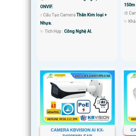
150m 
ONVIF.
🎨 Ca
↕️ Cấu Tạo Camera
Thân Kim loại +
️✨ Khả
Nhựa.
️✨ Tích Hợp :
Công Nghệ AI.
CAMERA KBVISION AI KX-
CA
D4005MN-EAB