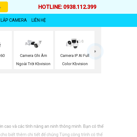
HOTLINE: 0938.112.399
 LẮP CAMERA
LIÊN HỆ
360
Camera Ghi Âm
Camera IP AI Full
Ngoài Trời Kbvision
Color Kbvision
n cao và các tính năng an ninh thông minh. Bạn có thể
ho biết thêm chi tiết để chúng Từng công trình có thể