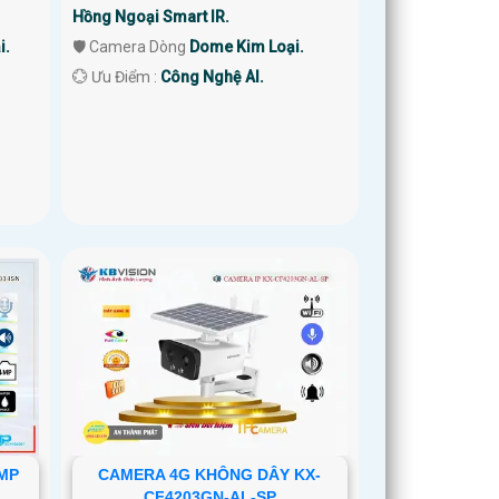
Hồng Ngoại Smart IR.
i.
🛡 Camera Dòng
Dome Kim Loại.
️💮 Ưu Điểm :
Công Nghệ AI.
0MP
CAMERA 4G KHÔNG DÂY KX-
CF4203GN-AL-SP