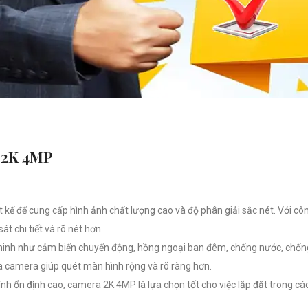
 2K 4MP
t kế để cung cấp hình ảnh chất lượng cao và độ phân giải sắc nét. Với cô
t chi tiết và rõ nét hơn.
nh như cảm biến chuyển động, hồng ngoại ban đêm, chống nước, chống b
a camera giúp quét màn hình rộng và rõ ràng hơn.
ính ổn định cao, camera 2K 4MP là lựa chọn tốt cho việc lắp đặt trong c