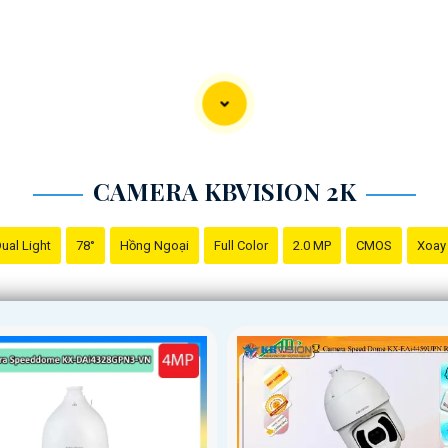
CAMERA KBVISION 2K
ual Light
78°
Hồng Ngoại
Full Color
2.0 MP
CMOS
Xoay