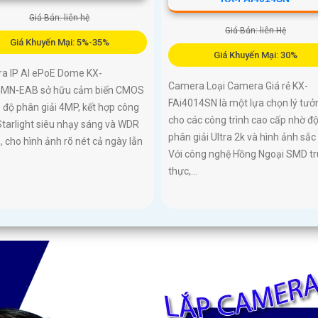
Giá Bán: liên hệ
Giá Bán: liên Hệ
Giá Khuyến Mại: 5%-35%
Giá Khuyến Mại: 30%
a IP AI ePoE Dome KX-
Camera Loại Camera Giá rẻ KX-
MN-EAB sở hữu cảm biến CMOS
FAi4014SN là một lựa chọn lý tưở
” độ phân giải 4MP, kết hợp công
cho các công trình cao cấp nhờ đ
tarlight siêu nhạy sáng và WDR
phân giải Ultra 2k và hình ảnh sắc 
 cho hình ảnh rõ nét cả ngày lẫn
Với công nghệ Hồng Ngoại SMD t
thực,...