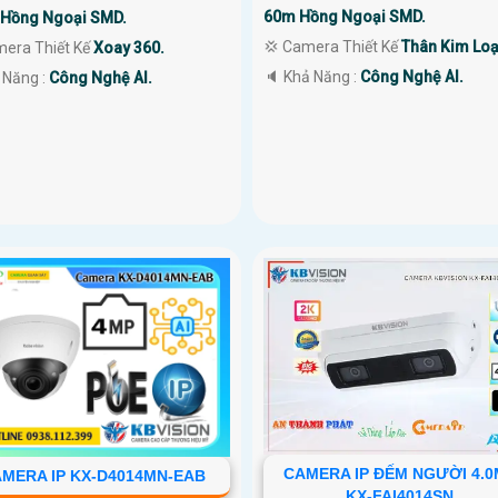
60m Hồng Ngoại SMD.
Hồng Ngoại SMD.
💢 Camera Thiết Kế
Thân Kim Loạ
mera Thiết Kế
Xoay 360.
️🔈 Khả Năng :
Công Nghệ AI.
 Năng :
Công Nghệ AI.
CAMERA IP ĐẾM NGƯỜI 4.
MERA IP KX-D4014MN-EAB
KX-FAI4014SN