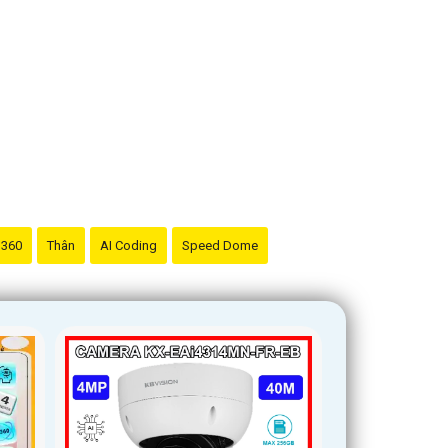
 360
Thân
AI Coding
Speed Dome