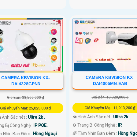
CAMERA KBVISION KX-
CAMERA KBVISION KX-
DAI4005MN-EAB
DAI4328GPN3
Giá Bán: 18,328,000 ₫
Giá Bán: 38,500,000 ₫
Giá Khuyến Mại: 11,913,200 ₫
Giá Khuyến Mại: 25,025,000 ₫
👁 Hình Ảnh Sắc nét :
Ultra 2k .
 Ảnh Sắc nét :
Ultra 2k .
⚙ Trang Bị Công Nghệ :
IP.
ng Bị Công Nghệ :
IP POE.
🌈 Tầm Nhìn Ban Đêm :
Hồng Ngo
m Nhìn Ban Đêm :
Hồng Ngoại