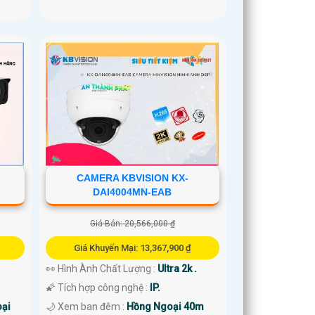
CAMERA KBVISION KX-
DAI4004MN-EAB
Giá Bán: 20,566,000 ₫
Giá Khuyến Mại: 13,367,900 ₫
👀 Hình Ành Chất Lượng :
Ultra 2k .
🌠 Tích hợp công nghệ :
IP.
ại
🌙 Xem ban đêm :
Hồng Ngoại 40m