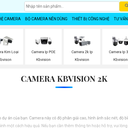
HỆ CAMERA
BỘ CAMERA NÊN DÙNG
THIẾT BỊ CÔNG NGHỆ
TƯ VẤN
ra Kim Loại
Camera Ip POE
Camera 2k Ip
Camera Ip 
Kbvison
Kbvision
Kbvision
Kbvision
CAMERA KBVISION 2K
dự án của bạn. Camera này có độ phân giải cao, hình ảnh sắc nét, độ bề
h một cách hiệu quả. Nếu bạn cần thêm thông tin hoặc hỗ trợ, vui lòng c