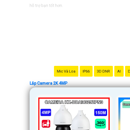
hỗ trợ bạn tốt hơn.
Mic Và Loa
IP66
3D DNR
AI
D
Lắp Camera 2K 4MP