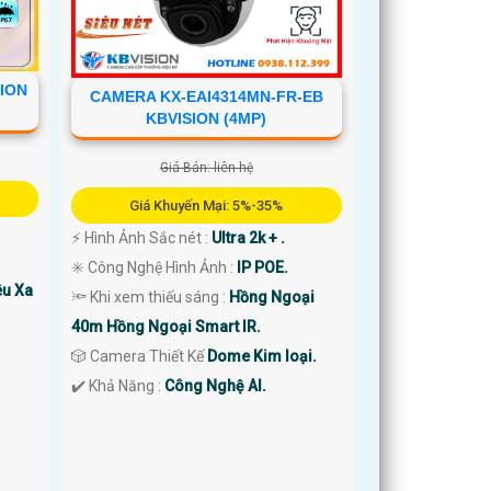
ION
CAMERA KX-EAI4314MN-FR-EB
KBVISION (4MP)
Giá Bán: liên hệ
Giá Khuyến Mại: 5%-35%
️⚡ Hình Ảnh Sắc nét :
Ultra 2k + .
✳️ Công Nghệ Hình Ảnh :
IP POE.
êu Xa
🔦 Khi xem thiếu sáng :
Hồng Ngoại
40m Hồng Ngoại Smart IR.
🎲 Camera Thiết Kế
Dome Kim loại.
️✔️ Khả Năng :
Công Nghệ AI.