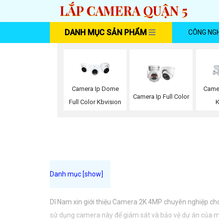
LẮP CAMERA QUẬN 5
DANH MỤC SẢN PHẨM
CÔNG NG
Camera Ip Dome
Came
Camera Ip Full Color
Full Color Kbvision
Dĩ Nam xin giới thiệu Camera 2K 4MP chuyên nghiệp cho 
sử dụng camera này để giám sát và bảo vệ dự án của mìn